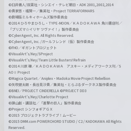
©臼井儀人/双葉社・シンエイ・テレビ朝日・ADK 2001,2002,2014
©貴家悠・橘賢一／集英社・Project TERRAFORMARS
©劇場版ミルキィホームズ製作委員会
©2014 ひろやまひろし・TYPE-MOON／ＫＡＤＯＫＡＷＡ 角川書店刊／
「プリズマ☆イリヤ ツヴァイ！」製作委員会
©CyberAgent, Inc. All Rights Reserved.
©CyberAgent, Inc. /ガールフレンド（仮）製作委員会
©FHO／ギガントプロジェクト
©VisualArt's/Key/SProject
©VisualArt's/Key/Team Little Busters! Refrain
©2014 川原 礫／ＫＡＤＯＫＡＷＡ アスキー・メディアワークス刊／S
AOⅡ Project
©Magica Quartet／Aniplex・Madoka Movie Project Rebellion
©矢吹健太朗・長谷見沙貴／集英社・とらぶるダークネス製作委員会
©BNEI／PROJECT CINDERELLA ©PROJECT DD3
©VisualArt's/Key/Charlotte Project
©諫山創・講談社／「進撃の巨人」製作委員会
©Project シンフォギアＧＸ
©2015 プロジェクトラブライブ！ムービー
©2015 DMM.com POWERCHORD STUDIO / C2 / KADOKAWA All Rights
Reserved.