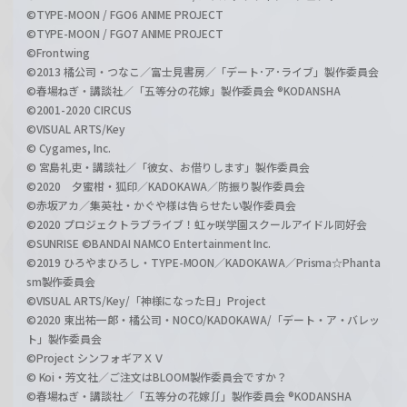
©TYPE-MOON / FGO6 ANIME PROJECT
©TYPE-MOON / FGO7 ANIME PROJECT
©Frontwing
©2013 橘公司・つなこ／富士見書房／「デート･ア･ライブ」製作委員会
©春場ねぎ・講談社／「五等分の花嫁」製作委員会 ®KODANSHA
©2001-2020 CIRCUS
©VISUAL ARTS/Key
© Cygames, Inc.
© 宮島礼吏・講談社／「彼女、お借りします」製作委員会
©2020 夕蜜柑・狐印／KADOKAWA／防振り製作委員会
©赤坂アカ／集英社・かぐや様は告らせたい製作委員会
©2020 プロジェクトラブライブ！虹ヶ咲学園スクールアイドル同好会
©SUNRISE ©BANDAI NAMCO Entertainment Inc.
©2019 ひろやまひろし・TYPE-MOON／KADOKAWA／Prisma☆Phanta
sm製作委員会
©VISUAL ARTS/Key/「神様になった日」Project
©2020 東出祐一郎・橘公司・NOCO/KADOKAWA/「デート・ア・バレッ
ト」製作委員会
©Project シンフォギアＸＶ
© Koi・芳文社／ご注文はBLOOM製作委員会ですか？
©春場ねぎ・講談社／「五等分の花嫁∬」製作委員会 ®KODANSHA