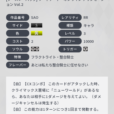
ョン Vol.2
SAO
RR
作品番号
レアリティ
キャラ
サイド
種類
3
色
レベル
2
10000
コスト
パワー
ソウル
トリガー
フラクトライト・整合騎士
特徴
あとは私たち整合騎士に任せなさい
フレーバー
【自】【CXコンボ】 このカードがアタックした時、
クライマックス置場に「ニューワールド」があるな
ら、あなたは相手に1ダメージを与えてよい。（ダメ
ージキャンセルは発生する）
【自】 この能力は1ターンにつき1回まで発動する。