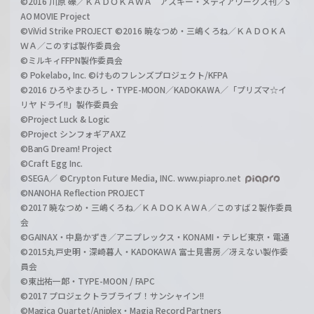
©2016 川原 礫／ＫＡＤＯＫＡＷＡ アスキー・メディアワークス刊／S
AO MOVIE Project
©ViVid Strike PROJECT ©2016 暁なつめ・三嶋くろね／ＫＡＤＯＫＡ
ＷＡ／このすば製作委員会
©ミルキィFFPN製作委員会
© Pokelabo, Inc. ©けものフレンズプロジェクト/KFPA
©2016 ひろやまひろし・TYPE-MOON／KADOKAWA／「プリズマ☆イ
リヤ ドライ!!」製作委員会
©Project Luck & Logic
©Project シンフォギアAXZ
©BanG Dream! Project
©Craft Egg Inc.
©SEGA／ ©Crypton Future Media, INC. www.piapro.net
©NANOHA Reflection PROJECT
©2017 暁なつめ・三嶋くろね／ＫＡＤＯＫＡＷＡ／このすば２製作委員
会
©GAINAX・中島かずき／アニプレックス・KONAMI・テレビ東京・電通
©2015丸戸史明・深崎暮人・KADOKAWA 富士見書房／冴えない製作委
員会
©東出祐一郎・TYPE-MOON / FAPC
©2017 プロジェクトラブライブ！サンシャイン!!
©Magica Quartet/Aniplex・Magia Record Partners