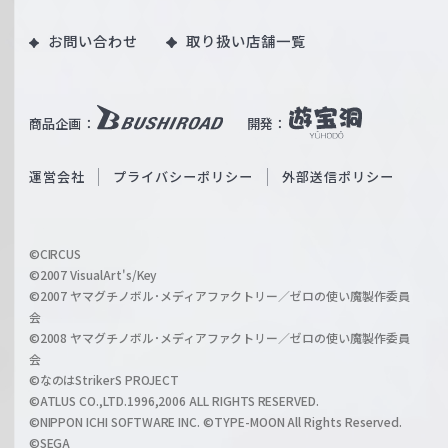
ツ
o
｜
お問い合わせ
取り扱い店舗一覧
u
W
T
e
u
i
b
商品企画：
開発：
ß
e
S
O
運営会社
プライバシーポリシー
外部送信ポリシー
c
f
h
f
w
i
a
©CIRCUS
c
©2007 VisualArt's/Key
r
i
©2007 ヤマグチノボル･メディアファクトリー／ゼロの使い魔製作委員
z
会
a
©2008 ヤマグチノボル･メディアファクトリー／ゼロの使い魔製作委員
l
会
C
©なのはStrikerS PROJECT
h
©ATLUS CO.,LTD.1996,2006 ALL RIGHTS RESERVED.
a
©NIPPON ICHI SOFTWARE INC. ©TYPE-MOON All Rights Reserved.
n
©SEGA