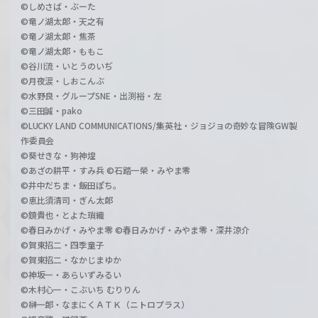
©しめさば・ぶーた
©竜ノ湖太郎・天之有
©竜ノ湖太郎・焦茶
©竜ノ湖太郎・ももこ
©谷川流・いとうのいぢ
©月夜涙・しおこんぶ
©水野良・グループSNE・出渕裕・左
©三田誠・pako
©LUCKY LAND COMMUNICATIONS/集英社・ジョジョの奇妙な冒険GW製
作委員会
©葵せきな・狗神煌
©あざの耕平・すみ兵 ©石踏一榮・みやま零
©井中だちま・飯田ぽち。
©恵比須清司・ぎん太郎
©鏡貴也・とよた瑣織
©春日みかげ・みやま零 ©春日みかげ・みやま零・深井涼介
©賀東招二・四季童子
©賀東招二・なかじまゆか
©神坂一・あらいずみるい
©木村心一・こぶいち むりりん
©榊一郎・なまにくＡＴＫ（ニトロプラス）