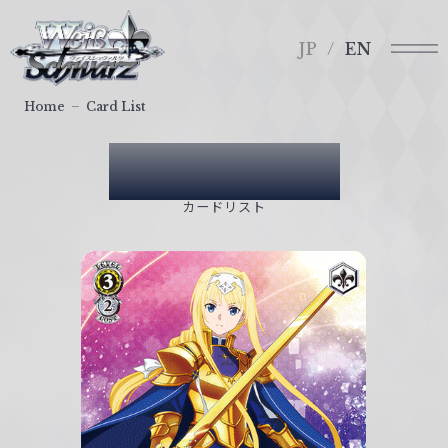
メ
ヴ
ニ
ァ
JP
EN
ュ
イ
ー
ス
Home
Card List
シ
ュ
Card List
ヴ
ァ
カードリスト
ル
ツ
｜
W
e
i
ß
S
c
h