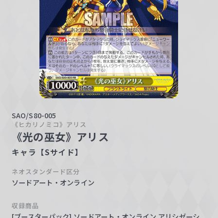
w
a
r
z
SAO/S80-005
《ヒカリノミコ》アリス
《光の巫女》アリス
キャラ【Sサイド】
ネオスタンダード区分
ソードアート・オンライン
収録商品
[ブースターパック] ソードアート・オンライン アリシゼーシ