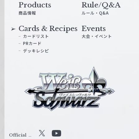
Products
Rule/Q&A
商品情報
ルール・Q&A
Cards & Recipes
Events
カードリスト
大会・イベント
PRカード
デッキレシピ
ヴ
ァ
イ
ス
シ
ュ
ヴ
ァ
ル
Official
X
Y