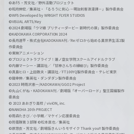
©あfろ・芳文社／野外活動プロジェクト
©和月伸宏／集英社・「るろうに剣心 －明治剣客浪漫譚－」製作委員会
©WFS Developed by WRIGHT FLYER STUDIOS
©VISUAL ARTS/Key
©2024 劇場版「ウマ娘 プリティーダービー 新時代の扉」製作委員会
©KADOKAWA CORPORATION 2024
©長月達平・株式会社KADOKAWA刊／Re:ゼロから始める異世界生活2製
作委員会
©東映アニメーション
©プロジェクトラブライブ！蓮ノ空女学院スクールアイドルクラブ
©内藤マーシー・講談社／「甘神さんちの縁結び」製作委員会
©真島ヒロ・上田敦夫・講談社／FT100YQ製作委員会・テレビ東京
©龍幸伸／集英社・ダンダダン製作委員会
©2023 時雨沢恵一/KADOKAWA/GGO2 Project
©丸山くがね・KADOKAWA刊／劇場版「オーバーロード」聖王国編製作
委員会
© 2023 あおぎり高校 / viviON, inc.
©NANOHA 20th PROJECT
©雨森たきび／小学館／マケイン応援委員会
©防衛隊第３部隊 ©松本直也／集英社
©原悠衣・芳文社／劇場版きんいろモザイク Thank you!! 製作委員会