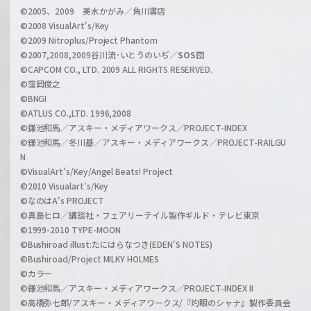
©2005、2009 美水かがみ／角川書店
n
©2008 VisualArt's/Key
e
©2009 Nitroplus/Project Phantom
l
©2007,2008,2009谷川流･いとうのいぢ／
SOS団
©CAPCOM CO., LTD. 2009 ALL RIGHTS RESERVED.
©窪岡俊之
©BNGI
©ATLUS CO.,LTD. 1996,2008
©鎌池和馬／アスキー・メディアワークス／PROJECT-INDEX
©鎌池和馬／冬川基／アスキー・メディアワークス／PROJECT-RAILGU
N
©VisualArt's/Key/Angel Beats! Project
©2010 Visualart's/Key
©なのはA's PROJECT
©真島ヒロ／講談社・フェアリーテイル製作ギルド・テレビ東京
©1999-2010 TYPE-MOON
©Bushiroad illust:たにはらなつき(EDEN'S NOTES)
©Bushiroad/Project MILKY HOLMES
©カラー
©鎌池和馬／アスキー・メディアワークス／PROJECT-INDEX II
©高橋弥七郎/アスキー・メディアワークス/『灼眼のシャナ』製作委員会