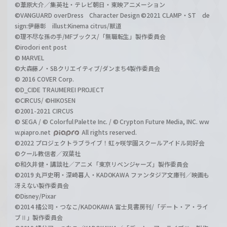
©葦原大介／集英社・テレビ朝日・東映アニメーション
©VANGUARD overDress Character Design ©2021 CLAMP・ST de
sign:伊藤彰 illust:Kinema citrus/獣道
©理不尽な孫の手/MFブックス/「無職転生」製作委員会
©irodori ent post
© MARVEL
©大森藤ノ・SBクリエイティブ/ダンまち4製作委員会
© 2016 COVER Corp.
©D_CIDE TRAUMEREI PROJECT
©CIRCUS/ ©HIKOSEN
©2001-2021 CIRCUS
© SEGA / © Colorful Palette Inc. / © Crypton Future Media, INC. ww
w.piapro.net
All rights reserved.
©2022 プロジェクトラブライブ！虹ヶ咲学園スクールアイドル同好会
©クール教信者／双葉社
©和久井健・講談社／アニメ「東京リベンジャーズ」製作委員会
©2019 丸戸史明・深崎暮人・KADOKAWA ファンタジア文庫刊／映画も
冴えない製作委員会
©Disney/Pixar
©2014 橘公司・つなこ/KADOKAWA 富士見書房刊/「デート・ア・ライ
ブⅡ」製作委員会