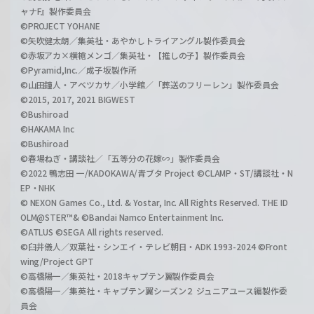
ャナF』製作委員会
©PROJECT YOHANE
©矢吹健太朗／集英社・あやかしトライアングル製作委員会
©赤坂アカ×横槍メンゴ／集英社・【推しの子】製作委員会
©Pyramid,Inc.／成子坂製作所
©山田鐘人・アベツカサ／小学館／「葬送のフリーレン」製作委員会
©2015, 2017, 2021 BIGWEST
©Bushiroad
©HAKAMA Inc
©Bushiroad
©春場ねぎ・講談社／「五等分の花嫁∽」製作委員会
©2022 鴨志田 一/KADOKAWA/青ブタ Project ©CLAMP・ST/講談社・N
EP・NHK
© NEXON Games Co., Ltd. & Yostar, Inc. All Rights Reserved. THE ID
OLM@STER™& ©Bandai Namco Entertainment Inc.
©ATLUS ©SEGA All rights reserved.
©臼井儀人／双葉社・シンエイ・テレビ朝日・ADK 1993-2024 ©Front
wing/Project GPT
©高橋陽一／集英社・2018キャプテン翼製作委員会
©高橋陽一／集英社・キャプテン翼シーズン２ ジュニアユース編製作委
員会