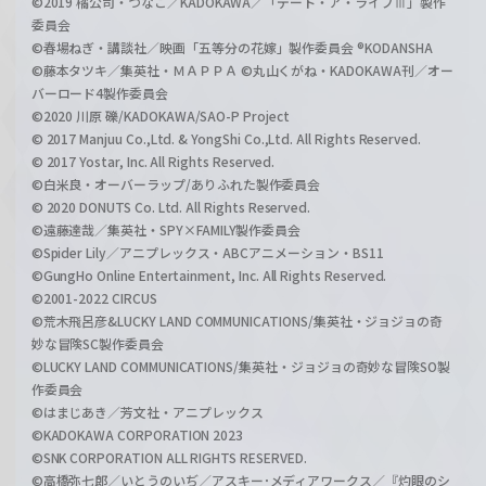
©2019 橘公司・つなこ／KADOKAWA／「デート・ア・ライブⅢ」製作
委員会
©春場ねぎ・講談社／映画「五等分の花嫁」製作委員会 ®KODANSHA
©藤本タツキ／集英社・ＭＡＰＰＡ ©丸山くがね・KADOKAWA刊／オー
バーロード4製作委員会
©2020 川原 礫/KADOKAWA/SAO-P Project
© 2017 Manjuu Co.,Ltd. & YongShi Co.,Ltd. All Rights Reserved.
© 2017 Yostar, Inc. All Rights Reserved.
©白米良・オーバーラップ/ありふれた製作委員会
© 2020 DONUTS Co. Ltd. All Rights Reserved.
©遠藤達哉／集英社・SPY×FAMILY製作委員会
©Spider Lily／アニプレックス・ABCアニメーション・BS11
©GungHo Online Entertainment, Inc. All Rights Reserved.
©2001-2022 CIRCUS
©荒木飛呂彦&LUCKY LAND COMMUNICATIONS/集英社・ジョジョの奇
妙な冒険SC製作委員会
©LUCKY LAND COMMUNICATIONS/集英社・ジョジョの奇妙な冒険SO製
作委員会
©はまじあき／芳文社・アニプレックス
©KADOKAWA CORPORATION 2023
©SNK CORPORATION ALL RIGHTS RESERVED.
©高橋弥七郎／いとうのいぢ／アスキー･メディアワークス／『灼眼のシ