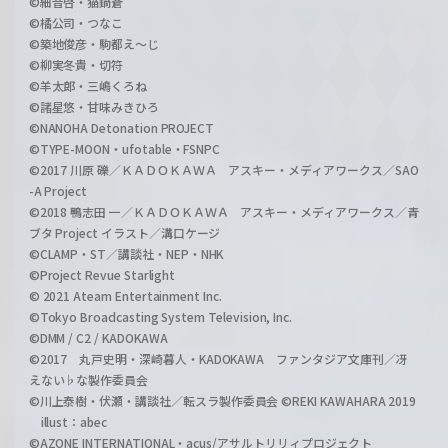
©細音啓・猫鍋蒼
©橘公司・つなこ
©築地俊彦・駒都え～じ
©柳実冬貴・切符
©羊太郎・三嶋くろね
©諸星悠・甘味みきひろ
©NANOHA Detonation PROJECT
©TYPE-MOON・ufotable・FSNPC
©2017 川原 礫／ＫＡＤＯＫＡＷＡ アスキー・メディアワークス／SAO
-A Project
©2018 鴨志田 一／ＫＡＤＯＫＡＷＡ アスキー・メディアワークス／青
ブタ Project イラスト／溝口ケージ
©CLAMP・ST／講談社・NEP・NHK
©Project Revue Starlight
© 2021 Ateam Entertainment Inc.
©Tokyo Broadcasting System Television, Inc.
©DMM / C2 / KADOKAWA
©2017 丸戸史明・深崎暮人・KADOKAWA ファンタジア文庫刊／冴
えない♭な製作委員会
©川上泰樹・伏瀬・講談社／転スラ製作委員会 ©REKI KAWAHARA 2019
illust：abec
©AZONE INTERNATIONAL・acus/アサルトリリィプロジェクト