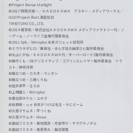
©Project Revue Starlight
©2017 時雨沢恵一／ＫＡＤＯＫＡＷＡ アスキー・メディアワークス／
GGO Project illust.黒星紅白
TM ©TOHO CO., LTD.
©2014 榎宮祐・株式会社ＫＡＤＯＫＡＷＡ メディアファクトリー刊／ノ
ーゲーム・ノーライフ全権代理委員会
©2011 5pb.／Nitroplus 未来ガジェット研究所
©ミウラタダヒロ／集英社・ゆらぎ荘の幽奈さん製作委員会
©丸山くがね・ＫＡＤＯＫＡＷＡ刊／オーバーロード2製作委員会
©蝸牛くも・SBクリエイティブ／ゴブリンスレイヤー製作委員会 イラ
スト／神奈月昇
©暁なつめ・カカオ・ランタン
©暁なつめ・三嶋くろね
©岩井恭平・るろお
©上栖綴人・Nitroplus
©春日部タケル・ユキヲ
©枯野瑛・ｕｅ ©気がつけば毛玉・かにビーム
©久慈マサムネ・平つくね
©久慈マサムネ・Hisasi
©島田フミカネ・築地俊彦・月並甲介・ヤマグチノボル
©島田フミカネ・南房秀久・飯沼俊規