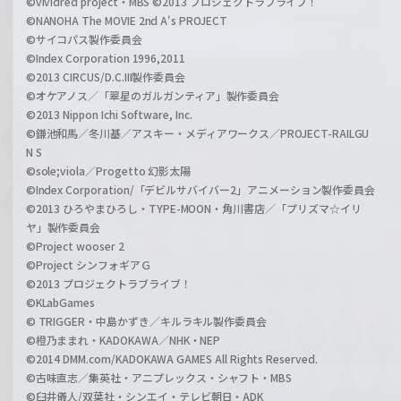
©vividred project・MBS ©2013 プロジェクトラブライブ！
©NANOHA The MOVIE 2nd A's PROJECT
©サイコパス製作委員会
©Index Corporation 1996,2011
©2013 CIRCUS/D.C.III製作委員会
©オケアノス／「翠星のガルガンティア」製作委員会
©2013 Nippon Ichi Software, Inc.
©鎌池和馬／冬川基／アスキー・メディアワークス／PROJECT-RAILGU
N S
©sole;viola／Progetto 幻影太陽
©Index Corporation/「デビルサバイバー2」アニメーション製作委員会
©2013 ひろやまひろし・TYPE-MOON・角川書店／「プリズマ☆イリ
ヤ」製作委員会
©Project wooser 2
©Project シンフォギアＧ
©2013 プロジェクトラブライブ！
©KLabGames
© TRIGGER・中島かずき／キルラキル製作委員会
©橙乃ままれ・KADOKAWA／NHK・NEP
©2014 DMM.com/KADOKAWA GAMES All Rights Reserved.
©古味直志／集英社・アニプレックス・シャフト・MBS
©臼井儀人/双葉社・シンエイ・テレビ朝日・ADK