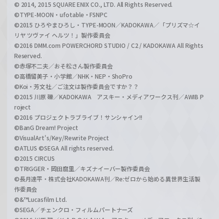
© 2014, 2015 SQUARE ENIX CO., LTD. All Rights Reserved.
©TYPE-MOON・ufotable・FSNPC
©2015 ひろやまひろし・TYPE-MOON／KADOKAWA／「プリズマ☆イ
リヤ ツヴァイ ヘルツ！」製作委員会
©2016 DMM.com POWERCHORD STUDIO / C2 / KADOKAWA All Rights
Reserved.
©赤塚不二夫／おそ松さん製作委員会
©高橋留美子・小学館／NHK・NEP・ShoPro
©Koi・芳文社／ご注文は製作委員会ですか？？
©2015 川原 礫／KADOKAWA アスキー・メディアワークス刊／AWIB P
roject
©2016 プロジェクトラブライブ！サンシャイン!!
©BanG Dream! Project
©VisualArt's/Key/Rewrite Project
©ATLUS ©SEGA All rights reserved.
©2015 CIRCUS
©TRIGGER・岡田麿里／キズナイーバー製作委員会
©長月達平・株式会社KADOKAWA刊／Re:ゼロから始める異世界生活製
作委員会
©&™Lucasfilm Ltd.
©SEGA／チェンクロ・フィルムパートナーズ