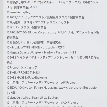
©高橋弥七郎/いとうのいぢ/アスキー・メディアワークス/『灼眼のシャ
ナII』製作委員会/ＭＢＳ
©VisualArt's/Key
©2009,2011 ビックウエスト／劇場版マクロスＦ製作委員会
©西尾維新／講談社・アニプレックス・シャフト
©ギルティクラウン製作委員会
©PROJECT DD ©Index Corporation/「ペルソナ４」アニメーション製
作委員会
©あらゐけいいち・角川書店／東雲研究所
©Nitroplus/TYPE-MOON・ufotable・FZPC
©Magica Quartet/Aniplex・Madoka Partners・MBS
©2012 ヤマグチノボル・メディアファクトリー／ゼロの使い魔Ｆ製作委
員会
©Project シンフォギア
©BNGI／PROJECT iM@S
©2012 MAGES./5pb./Nitroplus
©川原 礫／アスキー・メディアワークス／AW Project
©SEGA / ©Crypton Future Media, Inc. www.crypton.net Illustration
by KEI
©VisualArt's/Key/Team Little Busters!
©川原 礫／アスキー・メディアワークス／SAO Project