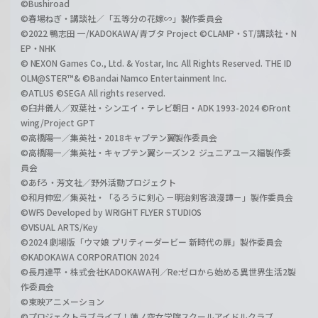
©Bushiroad
©春場ねぎ・講談社／「五等分の花嫁∽」製作委員会
©2022 鴨志田 一/KADOKAWA/青ブタ Project ©CLAMP・ST/講談社・N
EP・NHK
© NEXON Games Co., Ltd. & Yostar, Inc. All Rights Reserved. THE ID
OLM@STER™& ©Bandai Namco Entertainment Inc.
©ATLUS ©SEGA All rights reserved.
©臼井儀人／双葉社・シンエイ・テレビ朝日・ADK 1993-2024 ©Front
wing/Project GPT
©高橋陽一／集英社・2018キャプテン翼製作委員会
©高橋陽一／集英社・キャプテン翼シーズン２ ジュニアユース編製作委
員会
©あfろ・芳文社／野外活動プロジェクト
©和月伸宏／集英社・「るろうに剣心 －明治剣客浪漫譚－」製作委員会
©WFS Developed by WRIGHT FLYER STUDIOS
©VISUAL ARTS/Key
©2024 劇場版「ウマ娘 プリティーダービー 新時代の扉」製作委員会
©KADOKAWA CORPORATION 2024
©長月達平・株式会社KADOKAWA刊／Re:ゼロから始める異世界生活2製
作委員会
©東映アニメーション
©プロジェクトラブライブ！蓮ノ空女学院スクールアイドルクラブ