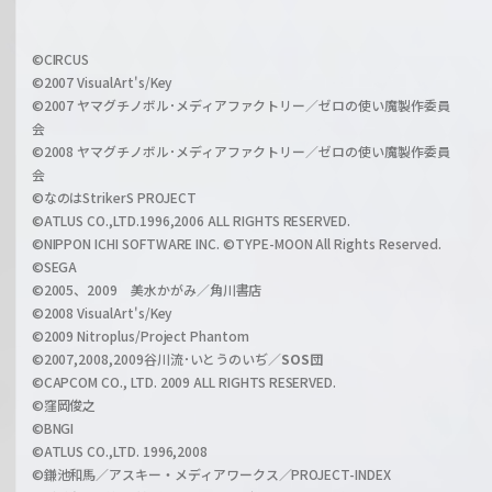
h
f
w
i
a
©CIRCUS
c
©2007 VisualArt's/Key
r
i
©2007 ヤマグチノボル･メディアファクトリー／ゼロの使い魔製作委員
z
会
a
©2008 ヤマグチノボル･メディアファクトリー／ゼロの使い魔製作委員
l
会
C
©なのはStrikerS PROJECT
h
©ATLUS CO.,LTD.1996,2006 ALL RIGHTS RESERVED.
a
©NIPPON ICHI SOFTWARE INC. ©TYPE-MOON All Rights Reserved.
n
©SEGA
©2005、2009 美水かがみ／角川書店
n
©2008 VisualArt's/Key
e
©2009 Nitroplus/Project Phantom
l
©2007,2008,2009谷川流･いとうのいぢ／
SOS団
©CAPCOM CO., LTD. 2009 ALL RIGHTS RESERVED.
©窪岡俊之
©BNGI
©ATLUS CO.,LTD. 1996,2008
©鎌池和馬／アスキー・メディアワークス／PROJECT-INDEX