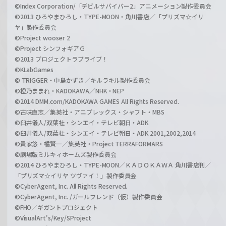
©Index Corporation/「デビルサバイバー2」アニメーション製作委員会
©2013 ひろやまひろし・TYPE-MOON・角川書店／「プリズマ☆イリ
ヤ」製作委員会
©Project wooser 2
©Project シンフォギアＧ
©2013 プロジェクトラブライブ！
©KLabGames
© TRIGGER・中島かずき／キルラキル製作委員会
©橙乃ままれ・KADOKAWA／NHK・NEP
©2014 DMM.com/KADOKAWA GAMES All Rights Reserved.
©古味直志／集英社・アニプレックス・シャフト・MBS
©臼井儀人/双葉社・シンエイ・テレビ朝日・ADK
©臼井儀人/双葉社・シンエイ・テレビ朝日・ADK 2001,2002,2014
©貴家悠・橘賢一／集英社・Project TERRAFORMARS
©劇場版ミルキィホームズ製作委員会
©2014 ひろやまひろし・TYPE-MOON／ＫＡＤＯＫＡＷＡ 角川書店刊／
「プリズマ☆イリヤ ツヴァイ！」製作委員会
©CyberAgent, Inc. All Rights Reserved.
©CyberAgent, Inc. /ガールフレンド（仮）製作委員会
©FHO／ギガントプロジェクト
©VisualArt's/Key/SProject