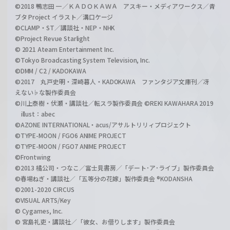
©2018 鴨志田 一／ＫＡＤＯＫＡＷＡ アスキー・メディアワークス／青
ブタ Project イラスト／溝口ケージ
©CLAMP・ST／講談社・NEP・NHK
©Project Revue Starlight
© 2021 Ateam Entertainment Inc.
©Tokyo Broadcasting System Television, Inc.
©DMM / C2 / KADOKAWA
©2017 丸戸史明・深崎暮人・KADOKAWA ファンタジア文庫刊／冴
えない♭な製作委員会
©川上泰樹・伏瀬・講談社／転スラ製作委員会 ©REKI KAWAHARA 2019
illust：abec
©AZONE INTERNATIONAL・acus/アサルトリリィプロジェクト
©TYPE-MOON / FGO6 ANIME PROJECT
©TYPE-MOON / FGO7 ANIME PROJECT
©Frontwing
©2013 橘公司・つなこ／富士見書房／「デート･ア･ライブ」製作委員会
©春場ねぎ・講談社／「五等分の花嫁」製作委員会 ®KODANSHA
©2001-2020 CIRCUS
©VISUAL ARTS/Key
© Cygames, Inc.
© 宮島礼吏・講談社／「彼女、お借りします」製作委員会