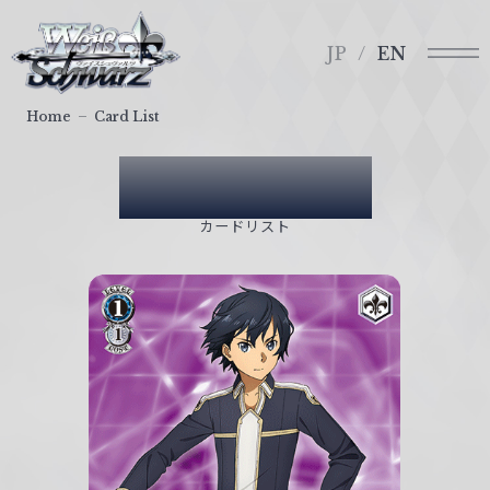
メ
ヴ
ニ
ァ
JP
EN
ュ
イ
ー
ス
Home
Card List
シ
ュ
Card List
ヴ
ァ
カードリスト
ル
ツ
｜
W
e
i
ß
S
c
h