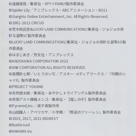
©遠藤達哉／集英社・SPY×FAMILY製作委員会
©Spider Lily／アニプレックス・ABCアニメーション・BS11
©GungHo Online Entertainment, Inc. All Rights Reserved.
©2001-2022 CIRCUS
©荒木飛呂彦&LUCKY LAND COMMUNICATIONS/集英社・ジョジョの奇
妙な冒険SC製作委員会
©LUCKY LAND COMMUNICATIONS/集英社・ジョジョの奇妙な冒険SO製
作委員会
©はまじあき／芳文社・アニプレックス
©KADOKAWA CORPORATION 2023
©SNK CORPORATION ALL RIGHTS RESERVED.
©高橋弥七郎／いとうのいぢ／アスキー･メディアワークス／『灼眼のシ
ャナF』製作委員会
©PROJECT YOHANE
©矢吹健太朗／集英社・あやかしトライアングル製作委員会
©赤坂アカ×横槍メンゴ／集英社・【推しの子】製作委員会
©Pyramid,Inc.／成子坂製作所
©山田鐘人・アベツカサ／小学館／「葬送のフリーレン」製作委員会
©2015, 2017, 2021 BIGWEST
©Bushiroad
©HAKAMA Inc