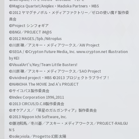
©Magica Quartet/Aniplex・Madoka Partners・MBS
©2012 ヤマグチノボル・メディアファクトリー／ゼロの使い魔Ｆ製作委
員会
©Project シンフォギア
©BNGI／PROJECT iM@S
©2012 MAGES./5pb./Nitroplus
©川原 礫／アスキー・メディアワークス／AW Project
©SEGA / ©Crypton Future Media, Inc. www.crypton.net Illustration
by KEI
©VisualArt's/Key/Team Little Busters!
©川原 礫／アスキー・メディアワークス／SAO Project
©vividred project・MBS ©2013 プロジェクトラブライブ！
©NANOHA The MOVIE 2nd A's PROJECT
©サイコパス製作委員会
©Index Corporation 1996,2011
©2013 CIRCUS/D.C.III製作委員会
©オケアノス／「翠星のガルガンティア」製作委員会
©2013 Nippon Ichi Software, Inc.
©鎌池和馬／冬川基／アスキー・メディアワークス／PROJECT-RAILGU
N S
©sole;viola／Progetto 幻影太陽