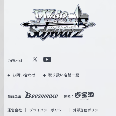
ヴ
ァ
イ
ス
シ
ュ
ヴ
ァ
ル
Official
X
Y
ツ
o
｜
お問い合わせ
取り扱い店舗一覧
u
W
T
e
u
i
b
商品企画：
開発：
ß
e
S
O
運営会社
プライバシーポリシー
外部送信ポリシー
c
f