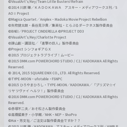
©VisualArt's/Key/Team Little Busters! Refrain
©2014 川原 礫／ＫＡＤＯＫＡＷＡ アスキー・メディアワークス刊／S
AOⅡ Project
©Magica Quartet／Aniplex・Madoka Movie Project Rebellion
©矢吹健太朗・長谷見沙貴／集英社・とらぶるダークネス製作委員会
©BNEI／PROJECT CINDERELLA ©PROJECT DD3
©VisualArt's/Key/Charlotte Project
©諫山創・講談社／「進撃の巨人」製作委員会
©Project シンフォギアＧＸ
©2015 プロジェクトラブライブ！ムービー
©2015 DMM.com POWERCHORD STUDIO / C2 / KADOKAWA All Rights
Reserved.
© 2014, 2015 SQUARE ENIX CO., LTD. All Rights Reserved.
©TYPE-MOON・ufotable・FSNPC
©2015 ひろやまひろし・TYPE-MOON／KADOKAWA／「プリズマ☆イ
リヤ ツヴァイ ヘルツ！」製作委員会
©2016 DMM.com POWERCHORD STUDIO / C2 / KADOKAWA All Rights
Reserved.
©赤塚不二夫／おそ松さん製作委員会
©高橋留美子・小学館／NHK・NEP・ShoPro
©Koi・芳文社／ご注文は製作委員会ですか？？
©2015 川原 礫／KADOKAWA アスキー・メディアワークス刊／AWIB P