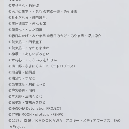
©葵せきな・狗神煌
©あざの耕平・すみ兵 ©石踏一榮・みやま零
©井中だちま・飯田ぽち。
©恵比須清司・ぎん太郎
©鏡貴也・とよた瑣織
©春日みかげ・みやま零 ©春日みかげ・みやま零・深井涼介
©賀東招二・四季童子
©賀東招二・なかじまゆか
©神坂一・あらいずみるい
©木村心一・こぶいち むりりん
©榊一郎・なまにくＡＴＫ（ニトロプラス）
©細音啓・猫鍋蒼
©橘公司・つなこ
©築地俊彦・駒都え～じ
©柳実冬貴・切符
©羊太郎・三嶋くろね
©諸星悠・甘味みきひろ
©NANOHA Detonation PROJECT
©TYPE-MOON・ufotable・FSNPC
©2017 川原 礫／ＫＡＤＯＫＡＷＡ アスキー・メディアワークス／SAO
-A Project