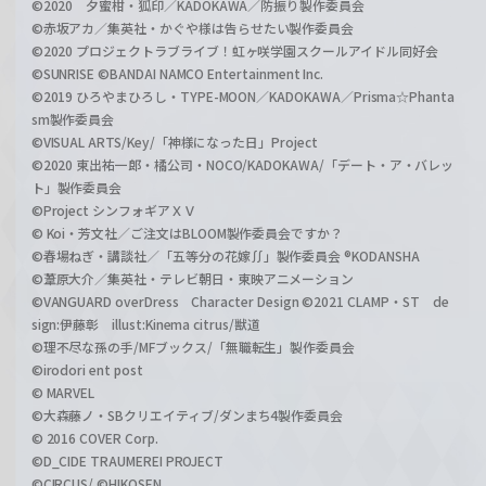
©2020 夕蜜柑・狐印／KADOKAWA／防振り製作委員会
©赤坂アカ／集英社・かぐや様は告らせたい製作委員会
©2020 プロジェクトラブライブ！虹ヶ咲学園スクールアイドル同好会
©SUNRISE ©BANDAI NAMCO Entertainment Inc.
©2019 ひろやまひろし・TYPE-MOON／KADOKAWA／Prisma☆Phanta
sm製作委員会
©VISUAL ARTS/Key/「神様になった日」Project
©2020 東出祐一郎・橘公司・NOCO/KADOKAWA/「デート・ア・バレッ
ト」製作委員会
©Project シンフォギアＸＶ
© Koi・芳文社／ご注文はBLOOM製作委員会ですか？
©春場ねぎ・講談社／「五等分の花嫁∬」製作委員会 ®KODANSHA
©葦原大介／集英社・テレビ朝日・東映アニメーション
©VANGUARD overDress Character Design ©2021 CLAMP・ST de
sign:伊藤彰 illust:Kinema citrus/獣道
©理不尽な孫の手/MFブックス/「無職転生」製作委員会
©irodori ent post
© MARVEL
©大森藤ノ・SBクリエイティブ/ダンまち4製作委員会
© 2016 COVER Corp.
©D_CIDE TRAUMEREI PROJECT
©CIRCUS/ ©HIKOSEN