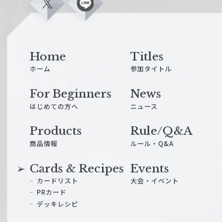
X
L
i
n
e
Home
Titles
ホーム
参加タイトル
For Beginners
News
はじめての方へ
ニュース
Products
Rule/Q&A
商品情報
ルール・Q&A
Cards & Recipes
Events
カードリスト
大会・イベント
PRカード
デッキレシピ