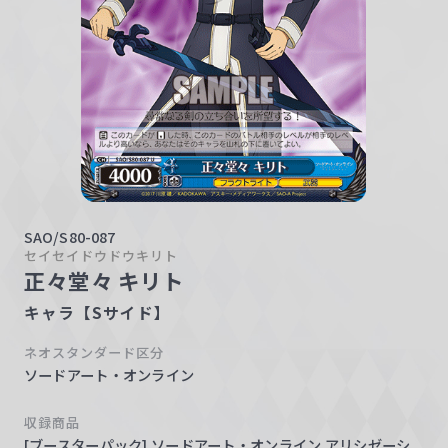
w
a
r
z
SAO/S80-087
セイセイドウドウキリト
正々堂々 キリト
キャラ【Sサイド】
ネオスタンダード区分
ソードアート・オンライン
収録商品
[ブースターパック] ソードアート・オンライン アリシゼーシ