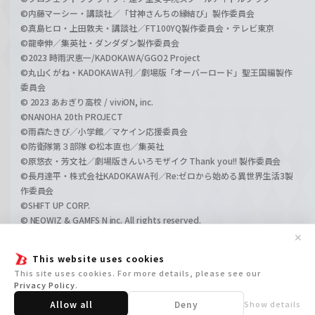
©内藤マーシー・講談社／「甘神さんちの縁結び」製作委員会
©真島ヒロ・上田敦夫・講談社／FT100YQ製作委員会・テレビ東京
©龍幸伸／集英社・ダンダダン製作委員会
©2023 時雨沢恵一/KADOKAWA/GGO2 Project
©丸山くがね・KADOKAWA刊／劇場版「オーバーロード」聖王国編製作
委員会
© 2023 あおぎり高校 / viviON, inc.
©NANOHA 20th PROJECT
©雨森たきび／小学館／マケイン応援委員会
©防衛隊第３部隊 ©松本直也／集英社
©原悠衣・芳文社／劇場版きんいろモザイク Thank you!! 製作委員会
©長月達平・株式会社KADOKAWA刊／Re:ゼロから始める異世界生活3製
作委員会
©SHIFT UP CORP.
© NEOWIZ & GAMFS N inc. All rights reserved.
©ATLUS. ©SEGA.
✕
©GIRLS und PANZER Projekt
This website uses cookies
©GIRLS und PANZER Film Projekt
This site uses cookies. For more details, please see our
©GIRLS und PANZER Finale Projekt
Privacy Policy
.
Allow all
Deny
Show details