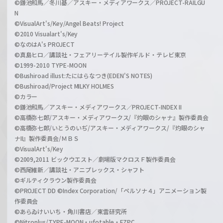
©鎌池和馬／冬川基／アスキー・メディアワークス／PROJECT-RAILGU
N
©VisualArt's/Key/Angel Beats! Project
©2010 Visualart's/Key
©なのはA's PROJECT
©真島ヒロ／講談社・フェアリーテイル製作ギルド・テレビ東京
©1999-2010 TYPE-MOON
©Bushiroad illust:たにはらなつき(EDEN'S NOTES)
©Bushiroad/Project MILKY HOLMES
©カラー
©鎌池和馬／アスキー・メディアワークス／PROJECT-INDEX II
©高橋弥七郎/アスキー・メディアワークス/『灼眼のシャナ』製作委員会
©高橋弥七郎/いとうのいぢ/アスキー・メディアワークス/『灼眼のシャ
ナII』製作委員会/ＭＢＳ
©VisualArt's/Key
©2009,2011 ビックウエスト／劇場版マクロスＦ製作委員会
©西尾維新／講談社・アニプレックス・シャフト
©ギルティクラウン製作委員会
©PROJECT DD ©Index Corporation/「ペルソナ４」アニメーション製
作委員会
©あらゐけいいち・角川書店／東雲研究所
©Nitroplus/TYPE-MOON・ufotable・FZPC