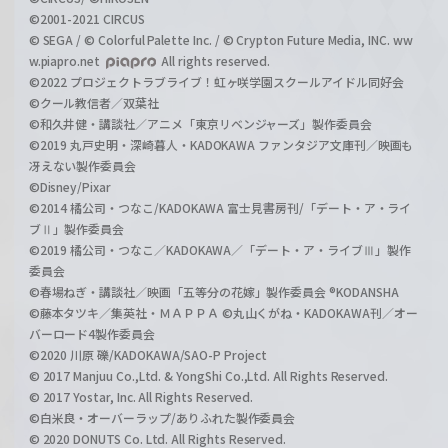
©2001-2021 CIRCUS
© SEGA / © Colorful Palette Inc. / © Crypton Future Media, INC. ww
w.piapro.net
All rights reserved.
©2022 プロジェクトラブライブ！虹ヶ咲学園スクールアイドル同好会
©クール教信者／双葉社
©和久井健・講談社／アニメ「東京リベンジャーズ」製作委員会
©2019 丸戸史明・深崎暮人・KADOKAWA ファンタジア文庫刊／映画も
冴えない製作委員会
©Disney/Pixar
©2014 橘公司・つなこ/KADOKAWA 富士見書房刊/「デート・ア・ライ
ブⅡ」製作委員会
©2019 橘公司・つなこ／KADOKAWA／「デート・ア・ライブⅢ」製作
委員会
©春場ねぎ・講談社／映画「五等分の花嫁」製作委員会 ®KODANSHA
©藤本タツキ／集英社・ＭＡＰＰＡ ©丸山くがね・KADOKAWA刊／オー
バーロード4製作委員会
©2020 川原 礫/KADOKAWA/SAO-P Project
© 2017 Manjuu Co.,Ltd. & YongShi Co.,Ltd. All Rights Reserved.
© 2017 Yostar, Inc. All Rights Reserved.
©白米良・オーバーラップ/ありふれた製作委員会
© 2020 DONUTS Co. Ltd. All Rights Reserved.