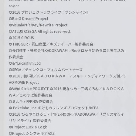
roject
©2016 プロジェクトラブライブ！サンシャイン!!
©BanG Dream! Project
©VisualArt's/Key/Rewrite Project
©ATLUS ©SEGA All rights reserved.
©2015 CIRCUS
©TRIGGER・岡田麿里／キズナイーバー製作委員会
©長月達平・株式会社KADOKAWA刊／Re:ゼロから始める異世界生活製
作委員会
©&™Lucasfilm Ltd.
©SEGA／チェンクロ・フィルムパートナーズ
©2016 川原 礫／ＫＡＤＯＫＡＷＡ アスキー・メディアワークス刊／S
AO MOVIE Project
©ViVid Strike PROJECT ©2016 暁なつめ・三嶋くろね／ＫＡＤＯＫＡ
ＷＡ／このすば製作委員会
©ミルキィFFPN製作委員会
© Pokelabo, Inc. ©けものフレンズプロジェクト/KFPA
©2016 ひろやまひろし・TYPE-MOON／KADOKAWA／「プリズマ☆イ
リヤ ドライ!!」製作委員会
©Project Luck & Logic
©Project シンフォギアAXZ