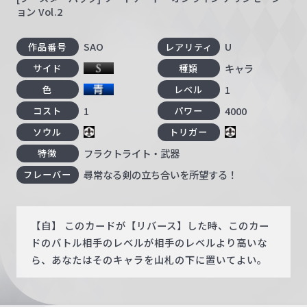
ョン Vol.2
SAO
U
作品番号
レアリティ
キャラ
サイド
種類
1
色
レベル
1
4000
コスト
パワー
ソウル
トリガー
フラクトライト・武器
特徴
尋常なる剣の立ち合いを所望する！
フレーバー
【自】 このカードが【リバース】した時、このカー
ドのバトル相手のレベルが相手のレベルより高いな
ら、あなたはそのキャラを山札の下に置いてよい。