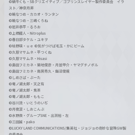
©蝸牛くも・SBクリエイティブ／ゴブリンスレイヤー製作委員会 イラ
スト／神奈月昇
©暁なつめ・カカオ・ランタン
©暁なつめ・三嶋くろね
©岩井恭平・るろお
©上栖綴人・Nitroplus
©春日部タケル・ユキヲ
©枯野瑛・ｕｅ ©気がつけば毛玉・かにビーム
©久慈マサムネ・平つくね
©久慈マサムネ・Hisasi
©島田フミカネ・築地俊彦・月並甲介・ヤマグチノボル
©島田フミカネ・南房秀久・飯沼俊規
©しめさば・ぶーた
©竜ノ湖太郎・天之有
©竜ノ湖太郎・焦茶
©竜ノ湖太郎・ももこ
©谷川流・いとうのいぢ
©月夜涙・しおこんぶ
©水野良・グループSNE・出渕裕・左
©三田誠・pako
©LUCKY LAND COMMUNICATIONS/集英社・ジョジョの奇妙な冒険GW製
作委員会