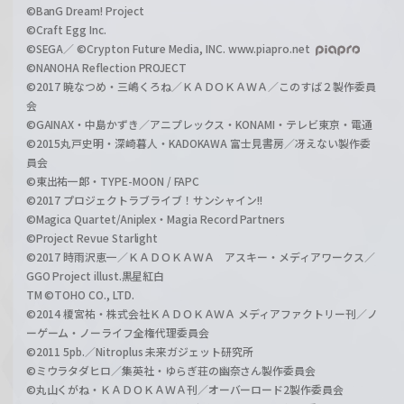
©BanG Dream! Project
©Craft Egg Inc.
©SEGA／ ©Crypton Future Media, INC. www.piapro.net
©NANOHA Reflection PROJECT
©2017 暁なつめ・三嶋くろね／ＫＡＤＯＫＡＷＡ／このすば２製作委員
会
©GAINAX・中島かずき／アニプレックス・KONAMI・テレビ東京・電通
©2015丸戸史明・深崎暮人・KADOKAWA 富士見書房／冴えない製作委
員会
©東出祐一郎・TYPE-MOON / FAPC
©2017 プロジェクトラブライブ！サンシャイン!!
©Magica Quartet/Aniplex・Magia Record Partners
©Project Revue Starlight
©2017 時雨沢恵一／ＫＡＤＯＫＡＷＡ アスキー・メディアワークス／
GGO Project illust.黒星紅白
TM ©TOHO CO., LTD.
©2014 榎宮祐・株式会社ＫＡＤＯＫＡＷＡ メディアファクトリー刊／ノ
ーゲーム・ノーライフ全権代理委員会
©2011 5pb.／Nitroplus 未来ガジェット研究所
©ミウラタダヒロ／集英社・ゆらぎ荘の幽奈さん製作委員会
©丸山くがね・ＫＡＤＯＫＡＷＡ刊／オーバーロード2製作委員会