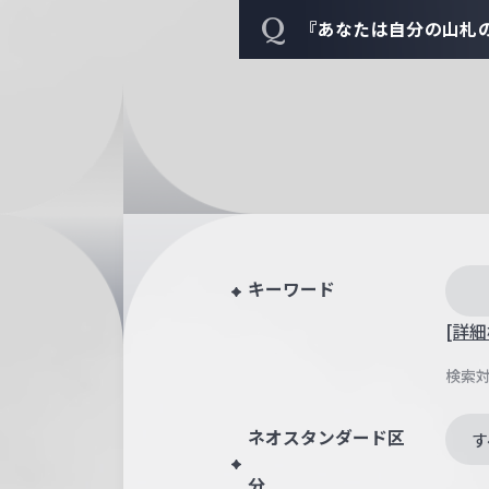
Q
『あなたは自分の山札
キーワード
[詳細
検索
ネオスタンダード区
す
分