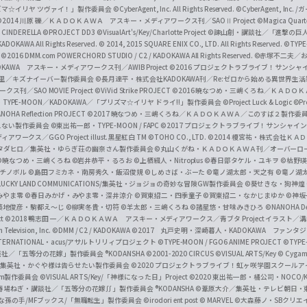
i
リズマ☆イリヤ ツヴァイ！」製作委員会
©CyberAgent, Inc. All Rights Reserved.
©CyberAgent, I
a
©2014 川原 礫／ＫＡＤＯＫＡＷＡ アスキー・メディアワークス刊／SAOⅡ Project
©Magica Quart
CINDERELLA ©PROJECT DD3
©VisualArt's/Key/Charlotte Project
©諫山創・講談社／「進撃の巨
l
DOKAWA All Rights Reserved.
© 2014, 2015 SQUARE ENIX CO., LTD. All Rights Reserved.
©TYPE
会
©2016 DMM.com POWERCHORD STUDIO / C2 / KADOKAWA All Rights Reserved.
©赤塚不二夫／
C
DOKAWA アスキー・メディアワークス刊／AWIB Project
©2016 プロジェクトラブライブ！サンシャイ
h
田麿里／キズナイーバー製作委員会
©長月達平・株式会社KADOKAWA刊／Re:ゼロから始める異世界生
／SAO MOVIE Project
©ViVid Strike PROJECT ©2016 暁なつめ・三嶋くろね／Ｋ
a
・TYPE-MOON／KADOKAWA／「プリズマ☆イリヤ ドライ!!」製作委員会
©Project Luck & Logic
©P
NOHA Reflection PROJECT
©2017 暁なつめ・三嶋くろね／ＫＡＤＯＫＡＷＡ／このすば２製作委
n
冴えない製作委員会
©東出祐一郎・TYPE-MOON / FAPC
©2017 プロジェクトラブライブ！サンシャイン!
n
クス／GGO Project illust.黒星紅白
TM ©TOHO CO., LTD.
©2014 榎宮祐・株式会社Ｋ
タダヒロ／集英社・ゆらぎ荘の幽奈さん製作委員会
©丸山くがね・ＫＡＤＯＫＡＷＡ刊／オーバーロ
e
©暁なつめ・三嶋くろね
©岩井恭平・るろお
©上栖綴人・Nitroplus
©春日部タケル・ユキヲ
©枯野瑛
グチノボル
©島田フミカネ・南房秀久・飯沼俊規
©しめさば・ぶーた
©竜ノ湖太郎・天之有
©竜ノ湖
l
LUCKY LAND COMMUNICATIONS/集英社・ジョジョの奇妙な冒険GW製作委員会
©葵せきな・狗神煌
みやま零 ©春日みかげ・みやま零・深井涼介
©賀東招二・四季童子
©賀東招二・なかじまゆか
©神坂
築地俊彦・駒都え～じ
©柳実冬貴・切符
©羊太郎・三嶋くろね
©諸星悠・甘味みきひろ
©NANOHA De
t
©2018 鴨志田 一／ＫＡＤＯＫＡＷＡ アスキー・メディアワークス／青ブタ Project イラスト／
Television, Inc.
©DMM / C2 / KADOKAWA
©2017 丸戸史明・深崎暮人・KADOKAWA ファン
INTERNATIONAL・acus/アサルトリリィプロジェクト
©TYPE-MOON / FGO6 ANIME PROJECT
©TYPE
社／「五等分の花嫁」製作委員会 ®KODANSHA
©2001-2020 CIRCUS
©VISUAL ARTS/Key
© Cygame
／集英社・かぐや様は告らせたい製作委員会
©2020 プロジェクトラブライブ！虹ヶ咲学園スクール
asm製作委員会
©VISUAL ARTS/Key/「神様になった日」Project
©2020 東出祐一郎・橘公司・NOCO
春場ねぎ・講談社／「五等分の花嫁∬」製作委員会 ®KODANSHA
©葦原大介／集英社・テレビ朝日・
な孫の手/MFブックス/「無職転生」製作委員会
©irodori ent post
© MARVEL
©大森藤ノ・SBクリエ