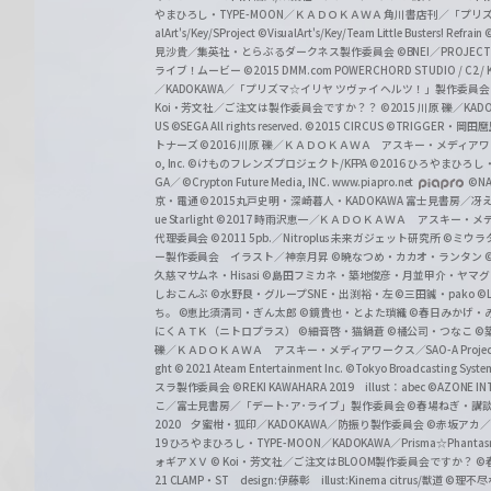
やまひろし・TYPE-MOON／ＫＡＤＯＫＡＷＡ 角川書店刊／「プ
alArt's/Key/SProject
©VisualArt's/Key/Team Little Busters! Refrain
見沙貴／集英社・とらぶるダークネス製作委員会
©BNEI／PROJECT 
ライブ！ムービー
©2015 DMM.com POWERCHORD STUDIO / C2 / KA
／KADOKAWA／「プリズマ☆イリヤ ツヴァイ ヘルツ！」製作委員
Koi・芳文社／ご注文は製作委員会ですか？？
©2015 川原 礫／KA
US ©SEGA All rights reserved.
©2015 CIRCUS
©TRIGGER・岡
トナーズ
©2016 川原 礫／ＫＡＤＯＫＡＷＡ アスキー・メディアワークス刊
o, Inc. ©けものフレンズプロジェクト/KFPA
©2016 ひろやまひろし
GA／ ©Crypton Future Media, INC. www.piapro.net
©NA
京・電通
©2015丸戸史明・深崎暮人・KADOKAWA 富士見書房／
ue Starlight
©2017 時雨沢恵一／ＫＡＤＯＫＡＷＡ アスキー・メディアワー
代理委員会
©2011 5pb.／Nitroplus 未来ガジェット研究所
©ミウラ
ー製作委員会 イラスト／神奈月昇
©暁なつめ・カカオ・ランタン
久慈マサムネ・Hisasi
©島田フミカネ・築地俊彦・月並甲介・ヤマ
しおこんぶ
©水野良・グループSNE・出渕裕・左
©三田誠・pako
©
ち。
©恵比須清司・ぎん太郎
©鏡貴也・とよた瑣織
©春日みかげ・
にくＡＴＫ（ニトロプラス）
©細音啓・猫鍋蒼
©橘公司・つなこ
©
礫／ＫＡＤＯＫＡＷＡ アスキー・メディアワークス／SAO-A Projec
ght
© 2021 Ateam Entertainment Inc.
©Tokyo Broadcasting System 
スラ製作委員会 ©REKI KAWAHARA 2019 illust：abec
©AZONE 
こ／富士見書房／「デート･ア･ライブ」製作委員会
©春場ねぎ・講談
2020 夕蜜柑・狐印／KADOKAWA／防振り製作委員会
©赤坂アカ
19 ひろやまひろし・TYPE-MOON／KADOKAWA／Prisma☆Phant
ォギアＸＶ
© Koi・芳文社／ご注文はBLOOM製作委員会ですか？
©
21 CLAMP・ST design:伊藤彰 illust:Kinema citrus/獣道
©理不尽