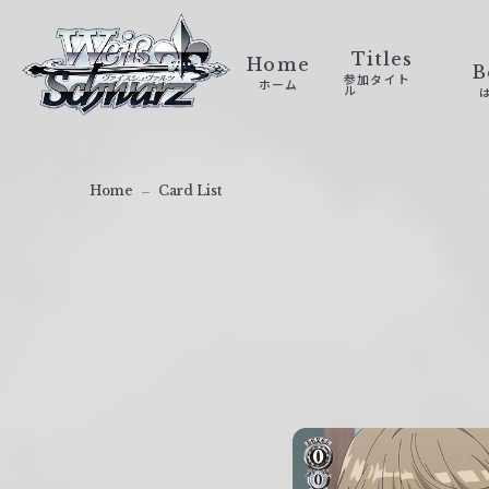
ヴ
ァ
Titles
Home
B
参加タイト
ホーム
イ
ル
ス
シ
ュ
Home
Card List
ヴ
ァ
ル
ツ
｜
W
e
i
ß
S