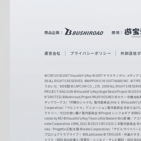
ァ
ル
ツ
｜
商品企画：
開発：
W
e
i
運営会社
プライバシーポリシー
外部送信
ß
S
©CIRCUS
©2007 VisualArt's/Key
©2007 ヤマグチノボル･メデ
c
06 ALL RIGHTS RESERVED.
©NIPPON ICHI SOFTWARE INC. ©TYPE-
うのいぢ／
SOS団
©CAPCOM CO., LTD. 2009 ALL RIGHTS RESERV
h
PROJECT-RAILGUN
©VisualArt's/Key/Angel Beats! Project
©2010 Vi
w
N'S NOTES)
©Bushiroad/Project MILKY HOLMES
©カラー
©鎌池和馬
ディアワークス/『灼眼のシャナII』製作委員会/ＭＢＳ
©VisualArt's
a
Corporation/「ペルソナ４」アニメーション製作委員会
©あらゐけ
クトリー／ゼロの使い魔Ｆ製作委員会
©Project シンフォギア
©BNG
r
ration by KEI
©VisualArt's/Key/Team Little Busters!
©川原 礫／アスキ
z
ndex Corporation 1996,2011
©2013 CIRCUS/D.C.III製作委員会
©
iola／Progetto 幻影太陽
©Index Corporation/「デビルサバ
プロジェクトラブライブ！
©KLabGames
© TRIGGER・中島か
ャフト・MBS
©臼井儀人/双葉社・シンエイ・テレビ朝日・ADK
©臼