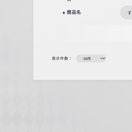
商品名
す
表示件数：