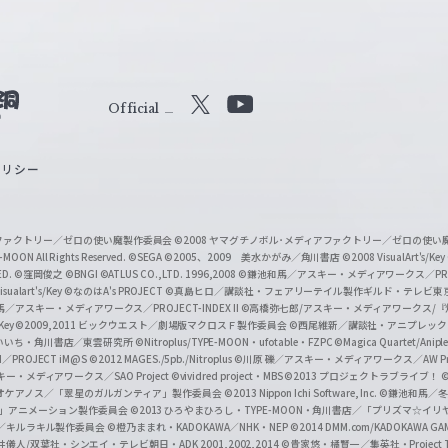
Official
X
Y
o
ポリシー
u
T
u
ィアファクトリー／ゼロの使い魔製作委員会
©2008 ヤマグチノボル･メディアファクトリー／ゼロの使
b
MOON All Rights Reserved.
©SEGA
©2005、2009 美水かがみ／角川書店
©2008 VisualArt's/Key
ED.
©窪岡俊之
©BNGI
©ATLUS CO.,LTD. 1996,2008
©鎌池和馬／アスキー・メディアワークス／PROJE
e
sualart's/Key
©なのはA's PROJECT
©真島ヒロ／講談社・フェアリーテイル製作ギルド・テレビ東
／アスキー・メディアワークス／PROJECT-INDEX II
©高橋弥七郎/アスキー・メディアワークス/
O
/Key
©2009,2011 ビックウエスト／劇場版マクロスＦ製作委員会
©西尾維新／講談社・アニプレッ
f
いいち・角川書店／東雲研究所
©Nitroplus/TYPE-MOON・ufotable・FZPC
©Magica Quartet/Anip
I／PROJECT iM@S
©2012 MAGES./5pb./Nitroplus
©川原 礫／アスキー・メディアワークス／AW Pro
f
ー・メディアワークス／SAO Project
©vividred project・MBS ©2013 プロジェクトラブライブ！
©
i
オケアノス／「翠星のガルガンティア」製作委員会
©2013 Nippon Ichi Software, Inc.
©鎌池和馬／冬川
イバー2」アニメーション製作委員会
©2013 ひろやまひろし・TYPE-MOON・角川書店／「プリズマ☆イ
c
ずき／キルラキル製作委員会
©橙乃ままれ・KADOKAWA／NHK・NEP
©2014 DMM.com/KADOKAWA GAMES
井儀人/双葉社・シンエイ・テレビ朝日・ADK 2001,2002,2014
©貴家悠・橘賢一／集英社・Project T