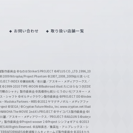
お問い合わせ
取り扱い店舗一覧
い魔製作委員会
©なのはStrikerS PROJECT
©ATLUS CO.,LTD.1996,20
©2009 Nitroplus/Project Phantom
©2007,2008,2009谷川流･いと
CT-INDEX
©鎌池和馬／冬川基／アスキー・メディアワークス／
京
©1999-2010 TYPE-MOON
©Bushiroad illust:たにはらなつき(EDE
『灼眼のシャナ』製作委員会
©高橋弥七郎/いとうのいぢ/アスキー・メ
クス・シャフト
©ギルティクラウン製作委員会
©PROJECT DD ©Index
lex・Madoka Partners・MBS
©2012 ヤマグチノボル・メディアファ
ject
©SEGA / ©Crypton Future Media, Inc. www.crypton.net Illust
NANOHA The MOVIE 2nd A's PROJECT
©サイコパス製作委員会
©I
基／アスキー・メディアワークス／PROJECT-RAILGUN S
©sole;v
リヤ」製作委員会
©Project wooser 2
©Project シンフォギアＧ
©2013
 All Rights Reserved.
©古味直志／集英社・アニプレックス・シ
ERRAFORMARS
©劇場版ミルキィホームズ製作委員会
©2014 ひろ