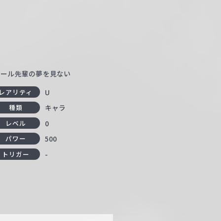
ガール先輩の夢を見ない
U
レアリティ
キャラ
種類
0
レベル
500
パワー
-
トリガー