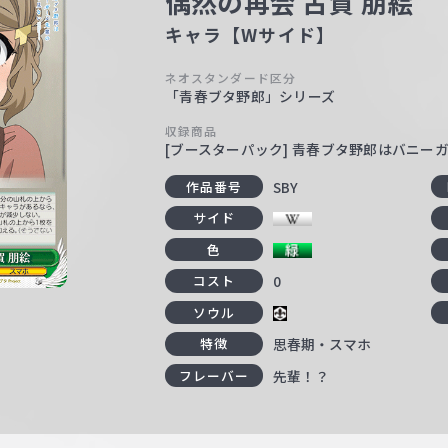
偶然の再会 古賀 朋絵
キャラ【Wサイド】
ネオスタンダード区分
「青春ブタ野郎」シリーズ
収録商品
[ブースターパック] 青春ブタ野郎はバニー
SBY
作品番号
サイド
色
0
コスト
ソウル
思春期・スマホ
特徴
先輩！？
フレーバー