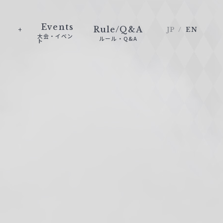
Events
Rule/Q&A
JP
EN
大会・イベン
ルール・Q&A
ト