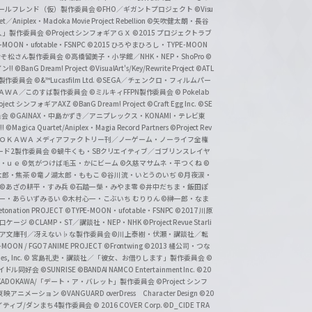
nc. /ガールフレンド（仮）製作委員会
©FHO／ギガントプロジェクト
©Visu
et／Aniplex・Madoka Movie Project Rebellion
©矢吹健太朗・長谷
人」製作委員会
©Project シンフォギアＧＸ
©2015 プロジェクトラブ
-MOON・ufotable・FSNPC
©2015 ひろやまひろし・TYPE-MOON
おそ松さん製作委員会
©高橋留美子・小学館／NHK・NEP・ShoPro
©
ン!!
©BanG Dream! Project
©VisualArt's/Key/Rewrite Project
©ATL
活製作委員会
©&™Lucasfilm Ltd.
©SEGA／チェンクロ・フィルムパー
ＡＤＯＫＡＷＡ／このすば製作委員会
©ミルキィFFPN製作委員会
© Pokelab
roject シンフォギアAXZ
©BanG Dream! Project
©Craft Egg Inc.
©SE
員会
©GAINAX・中島かずき／アニプレックス・KONAMI・テレビ東
!
©Magica Quartet/Aniplex・Magia Record Partners
©Project Rev
ＡＤＯＫＡＷＡ メディアファクトリー刊／ノーゲーム・ノーライフ全権
ード2製作委員会
©蝸牛くも・SBクリエイティブ／ゴブリンスレイヤ
・ｕｅ ©気がつけば毛玉・かにビーム
©久慈マサムネ・平つくね
©
太郎・焦茶
©竜ノ湖太郎・ももこ
©谷川流・いとうのいぢ
©月夜涙・
©あざの耕平・すみ兵 ©石踏一榮・みやま零
©井中だちま・飯田ぽ
一・あらいずみるい
©木村心一・こぶいち むりりん
©榊一郎・なま
tonation PROJECT
©TYPE-MOON・ufotable・FSNPC
©2017 川原
溝口ケージ
©CLAMP・ST／講談社・NEP・NHK
©Project Revue Starli
タジア文庫刊／冴えない♭な製作委員会
©川上泰樹・伏瀬・講談社／転
-MOON / FGO7 ANIME PROJECT
©Frontwing
©2013 橘公司・つな
s, Inc.
© 宮島礼吏・講談社／「彼女、お借りします」製作委員会
©
アイドル同好会
©SUNRISE ©BANDAI NAMCO Entertainment Inc.
©20
/KADOKAWA/「デート・ア・バレット」製作委員会
©Project シンフ
東映アニメーション
©VANGUARD overDress Character Design ©20
イティブ/ダンまち4製作委員会
© 2016 COVER Corp.
©D_CIDE TRA