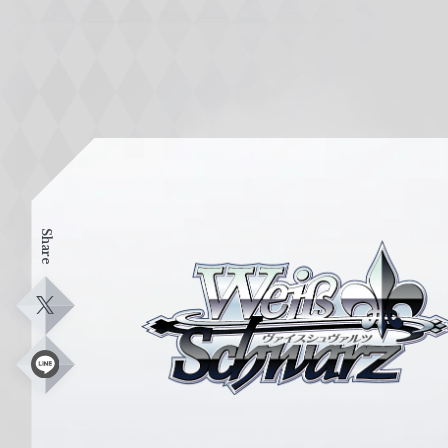
Share
ヴ
ァ
イ
X
ス
シ
L
i
ュ
n
e
ヴ