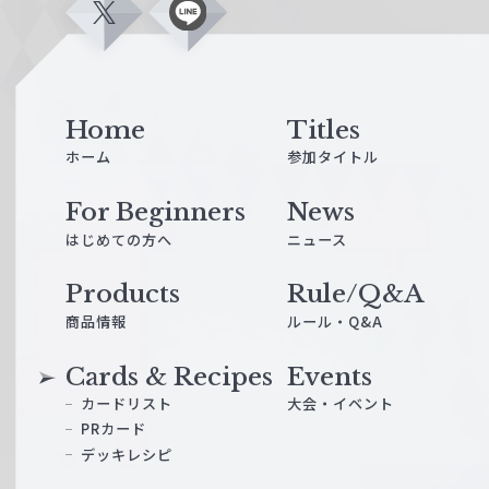
X
L
i
n
e
Home
Titles
ホーム
参加タイトル
For Beginners
News
はじめての方へ
ニュース
Products
Rule/Q&A
商品情報
ルール・Q&A
Cards & Recipes
Events
カードリスト
大会・イベント
PRカード
デッキレシピ