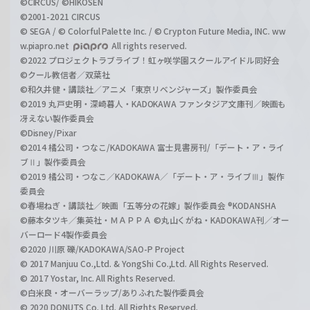
©CIRCUS/ ©HIKOSEN
©2001-2021 CIRCUS
© SEGA / © Colorful Palette Inc. / © Crypton Future Media, INC. ww
w.piapro.net
All rights reserved.
©2022 プロジェクトラブライブ！虹ヶ咲学園スクールアイドル同好会
©クール教信者／双葉社
©和久井健・講談社／アニメ「東京リベンジャーズ」製作委員会
©2019 丸戸史明・深崎暮人・KADOKAWA ファンタジア文庫刊／映画も
冴えない製作委員会
©Disney/Pixar
©2014 橘公司・つなこ/KADOKAWA 富士見書房刊/「デート・ア・ライ
ブⅡ」製作委員会
©2019 橘公司・つなこ／KADOKAWA／「デート・ア・ライブⅢ」製作
委員会
©春場ねぎ・講談社／映画「五等分の花嫁」製作委員会 ®KODANSHA
©藤本タツキ／集英社・ＭＡＰＰＡ ©丸山くがね・KADOKAWA刊／オー
バーロード4製作委員会
©2020 川原 礫/KADOKAWA/SAO-P Project
© 2017 Manjuu Co.,Ltd. & YongShi Co.,Ltd. All Rights Reserved.
© 2017 Yostar, Inc. All Rights Reserved.
©白米良・オーバーラップ/ありふれた製作委員会
© 2020 DONUTS Co. Ltd. All Rights Reserved.