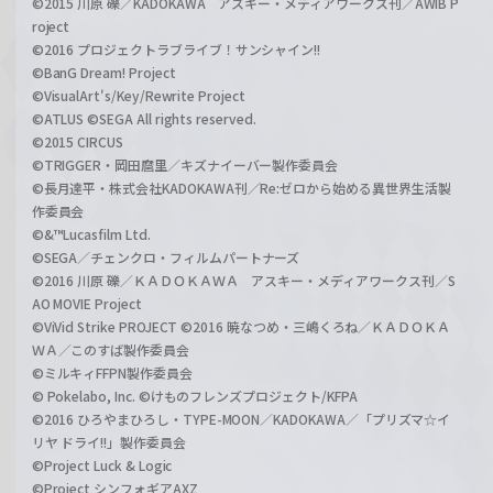
©2015 川原 礫／KADOKAWA アスキー・メディアワークス刊／AWIB P
roject
©2016 プロジェクトラブライブ！サンシャイン!!
©BanG Dream! Project
©VisualArt's/Key/Rewrite Project
©ATLUS ©SEGA All rights reserved.
©2015 CIRCUS
©TRIGGER・岡田麿里／キズナイーバー製作委員会
©長月達平・株式会社KADOKAWA刊／Re:ゼロから始める異世界生活製
作委員会
©&™Lucasfilm Ltd.
©SEGA／チェンクロ・フィルムパートナーズ
©2016 川原 礫／ＫＡＤＯＫＡＷＡ アスキー・メディアワークス刊／S
AO MOVIE Project
©ViVid Strike PROJECT ©2016 暁なつめ・三嶋くろね／ＫＡＤＯＫＡ
ＷＡ／このすば製作委員会
©ミルキィFFPN製作委員会
© Pokelabo, Inc. ©けものフレンズプロジェクト/KFPA
©2016 ひろやまひろし・TYPE-MOON／KADOKAWA／「プリズマ☆イ
リヤ ドライ!!」製作委員会
©Project Luck & Logic
©Project シンフォギアAXZ