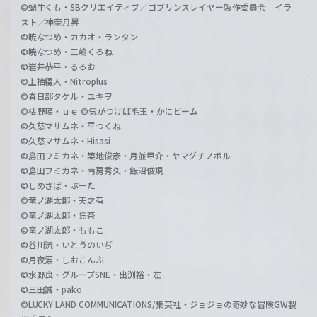
©蝸牛くも・SBクリエイティブ／ゴブリンスレイヤー製作委員会 イラ
スト／神奈月昇
©暁なつめ・カカオ・ランタン
©暁なつめ・三嶋くろね
©岩井恭平・るろお
©上栖綴人・Nitroplus
©春日部タケル・ユキヲ
©枯野瑛・ｕｅ ©気がつけば毛玉・かにビーム
©久慈マサムネ・平つくね
©久慈マサムネ・Hisasi
©島田フミカネ・築地俊彦・月並甲介・ヤマグチノボル
©島田フミカネ・南房秀久・飯沼俊規
©しめさば・ぶーた
©竜ノ湖太郎・天之有
©竜ノ湖太郎・焦茶
©竜ノ湖太郎・ももこ
©谷川流・いとうのいぢ
©月夜涙・しおこんぶ
©水野良・グループSNE・出渕裕・左
©三田誠・pako
©LUCKY LAND COMMUNICATIONS/集英社・ジョジョの奇妙な冒険GW製