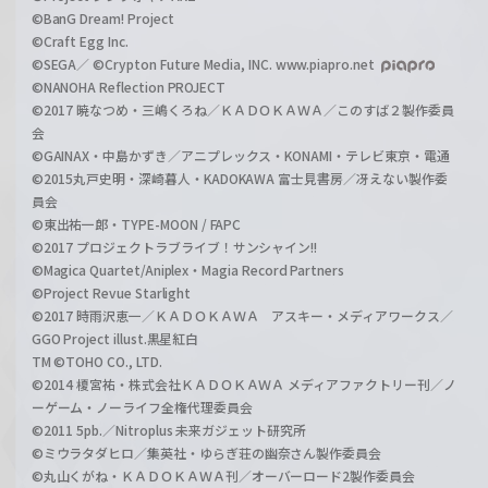
©BanG Dream! Project
©Craft Egg Inc.
©SEGA／ ©Crypton Future Media, INC. www.piapro.net
©NANOHA Reflection PROJECT
©2017 暁なつめ・三嶋くろね／ＫＡＤＯＫＡＷＡ／このすば２製作委員
会
©GAINAX・中島かずき／アニプレックス・KONAMI・テレビ東京・電通
©2015丸戸史明・深崎暮人・KADOKAWA 富士見書房／冴えない製作委
員会
©東出祐一郎・TYPE-MOON / FAPC
©2017 プロジェクトラブライブ！サンシャイン!!
©Magica Quartet/Aniplex・Magia Record Partners
©Project Revue Starlight
©2017 時雨沢恵一／ＫＡＤＯＫＡＷＡ アスキー・メディアワークス／
GGO Project illust.黒星紅白
TM ©TOHO CO., LTD.
©2014 榎宮祐・株式会社ＫＡＤＯＫＡＷＡ メディアファクトリー刊／ノ
ーゲーム・ノーライフ全権代理委員会
©2011 5pb.／Nitroplus 未来ガジェット研究所
©ミウラタダヒロ／集英社・ゆらぎ荘の幽奈さん製作委員会
©丸山くがね・ＫＡＤＯＫＡＷＡ刊／オーバーロード2製作委員会