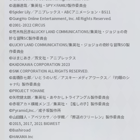
©遠藤達哉／集英社・SPY×FAMILY製作委員会
©Spider Lily／アニプレックス・ABCアニメーション・BS11
©GungHo Online Entertainment, Inc. All Rights Reserved.
©2001-2022 CIRCUS
©荒木飛呂彦&LUCKY LAND COMMUNICATIONS/集英社・ジョジョの奇
妙な冒険SC製作委員会
©LUCKY LAND COMMUNICATIONS/集英社・ジョジョの奇妙な冒険SO製
作委員会
©はまじあき／芳文社・アニプレックス
©KADOKAWA CORPORATION 2023
©SNK CORPORATION ALL RIGHTS RESERVED.
©高橋弥七郎／いとうのいぢ／アスキー･メディアワークス／『灼眼のシ
ャナF』製作委員会
©PROJECT YOHANE
©矢吹健太朗／集英社・あやかしトライアングル製作委員会
©赤坂アカ×横槍メンゴ／集英社・【推しの子】製作委員会
©Pyramid,Inc.／成子坂製作所
©山田鐘人・アベツカサ／小学館／「葬送のフリーレン」製作委員会
©2015, 2017, 2021 BIGWEST
©Bushiroad
©HAKAMA Inc