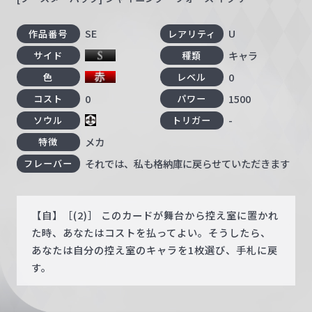
SE
U
作品番号
レアリティ
キャラ
サイド
種類
0
色
レベル
0
1500
コスト
パワー
-
ソウル
トリガー
メカ
特徴
それでは、私も格納庫に戻らせていただきます
フレーバー
【自】［(2)］ このカードが舞台から控え室に置かれ
た時、あなたはコストを払ってよい。そうしたら、
あなたは自分の控え室のキャラを1枚選び、手札に戻
す。