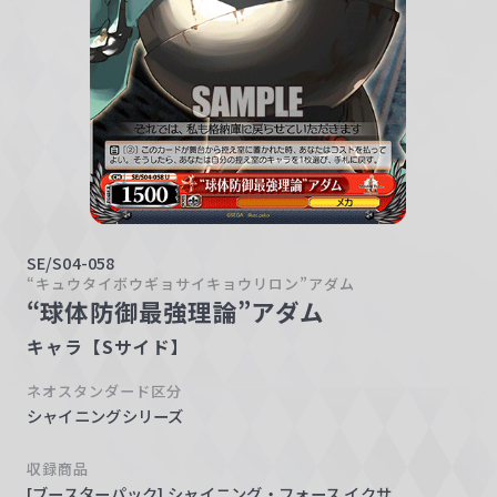
w
a
r
z
SE/S04-058
“キュウタイボウギョサイキョウリロン”アダム
“球体防御最強理論”アダム
キャラ【Sサイド】
ネオスタンダード区分
シャイニングシリーズ
収録商品
[ブースターパック] シャイニング・フォース イクサ