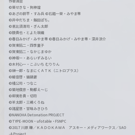
作委員会
©葵せきな・狗神煌
©あざの耕平・すみ兵 ©石踏一榮・みやま零
©井中だちま・飯田ぽち。
©恵比須清司・ぎん太郎
©鏡貴也・とよた瑣織
©春日みかげ・みやま零 ©春日みかげ・みやま零・深井涼介
©賀東招二・四季童子
©賀東招二・なかじまゆか
©神坂一・あらいずみるい
©木村心一・こぶいち むりりん
©榊一郎・なまにくＡＴＫ（ニトロプラス）
©細音啓・猫鍋蒼
©橘公司・つなこ
©築地俊彦・駒都え～じ
©柳実冬貴・切符
©羊太郎・三嶋くろね
©諸星悠・甘味みきひろ
©NANOHA Detonation PROJECT
©TYPE-MOON・ufotable・FSNPC
©2017 川原 礫／ＫＡＤＯＫＡＷＡ アスキー・メディアワークス／SAO
-A Project