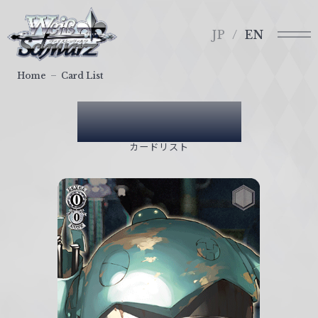
メ
ヴ
ニ
ァ
JP
EN
ュ
イ
ー
ス
Home
Card List
シ
ュ
Card List
ヴ
ァ
カードリスト
ル
ツ
｜
W
e
i
ß
S
c
h