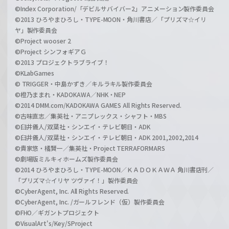
©Index Corporation/「デビルサバイバー2」アニメーション製作委員会
©2013 ひろやまひろし・TYPE-MOON・角川書店／「プリズマ☆イリ
ヤ」製作委員会
©Project wooser 2
©Project シンフォギアＧ
©2013 プロジェクトラブライブ！
©KLabGames
© TRIGGER・中島かずき／キルラキル製作委員会
©橙乃ままれ・KADOKAWA／NHK・NEP
©2014 DMM.com/KADOKAWA GAMES All Rights Reserved.
©古味直志／集英社・アニプレックス・シャフト・MBS
©臼井儀人/双葉社・シンエイ・テレビ朝日・ADK
©臼井儀人/双葉社・シンエイ・テレビ朝日・ADK 2001,2002,2014
©貴家悠・橘賢一／集英社・Project TERRAFORMARS
©劇場版ミルキィホームズ製作委員会
©2014 ひろやまひろし・TYPE-MOON／ＫＡＤＯＫＡＷＡ 角川書店刊／
「プリズマ☆イリヤ ツヴァイ！」製作委員会
©CyberAgent, Inc. All Rights Reserved.
©CyberAgent, Inc. /ガールフレンド（仮）製作委員会
©FHO／ギガントプロジェクト
©VisualArt's/Key/SProject