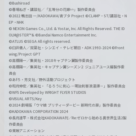
©Bushiroad
©春場ねぎ・講談社／「五等分の花嫁∽」製作委員会
©2022 鴨志田 一/KADOKAWA/青ブタ Project ©CLAMP・ST/講談社・N
EP・NHK
© NEXON Games Co., Ltd. & Yostar, Inc. All Rights Reserved. THE ID
OLM@STER™& ©Bandai Namco Entertainment Inc.
©ATLUS ©SEGA All rights reserved.
©臼井儀人／双葉社・シンエイ・テレビ朝日・ADK 1993-2024 ©Front
wing/Project GPT
©高橋陽一／集英社・2018キャプテン翼製作委員会
©高橋陽一／集英社・キャプテン翼シーズン２ ジュニアユース編製作委
員会
©あfろ・芳文社／野外活動プロジェクト
©和月伸宏／集英社・「るろうに剣心 －明治剣客浪漫譚－」製作委員会
©WFS Developed by WRIGHT FLYER STUDIOS
©VISUAL ARTS/Key
©2024 劇場版「ウマ娘 プリティーダービー 新時代の扉」製作委員会
©KADOKAWA CORPORATION 2024
©長月達平・株式会社KADOKAWA刊／Re:ゼロから始める異世界生活2製
作委員会
©東映アニメーション