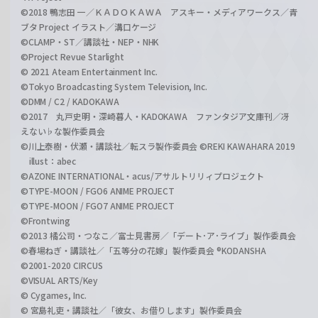
©2018 鴨志田 一／ＫＡＤＯＫＡＷＡ アスキー・メディアワークス／青
ブタ Project イラスト／溝口ケージ
©CLAMP・ST／講談社・NEP・NHK
©Project Revue Starlight
© 2021 Ateam Entertainment Inc.
©Tokyo Broadcasting System Television, Inc.
©DMM / C2 / KADOKAWA
©2017 丸戸史明・深崎暮人・KADOKAWA ファンタジア文庫刊／冴
えない♭な製作委員会
©川上泰樹・伏瀬・講談社／転スラ製作委員会 ©REKI KAWAHARA 2019
illust：abec
©AZONE INTERNATIONAL・acus/アサルトリリィプロジェクト
©TYPE-MOON / FGO6 ANIME PROJECT
©TYPE-MOON / FGO7 ANIME PROJECT
©Frontwing
©2013 橘公司・つなこ／富士見書房／「デート･ア･ライブ」製作委員会
©春場ねぎ・講談社／「五等分の花嫁」製作委員会 ®KODANSHA
©2001-2020 CIRCUS
©VISUAL ARTS/Key
© Cygames, Inc.
© 宮島礼吏・講談社／「彼女、お借りします」製作委員会