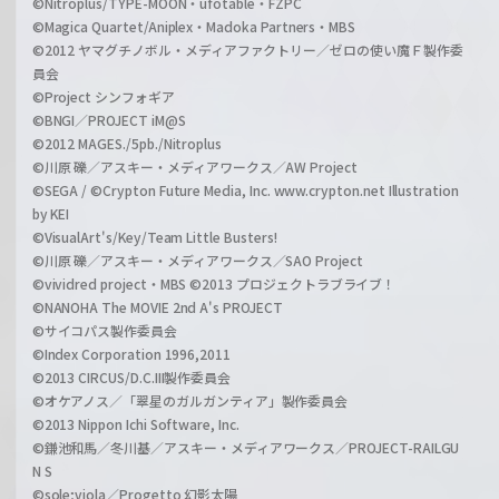
©Nitroplus/TYPE-MOON・ufotable・FZPC
©Magica Quartet/Aniplex・Madoka Partners・MBS
©2012 ヤマグチノボル・メディアファクトリー／ゼロの使い魔Ｆ製作委
員会
©Project シンフォギア
©BNGI／PROJECT iM@S
©2012 MAGES./5pb./Nitroplus
©川原 礫／アスキー・メディアワークス／AW Project
©SEGA / ©Crypton Future Media, Inc. www.crypton.net Illustration
by KEI
©VisualArt's/Key/Team Little Busters!
©川原 礫／アスキー・メディアワークス／SAO Project
©vividred project・MBS ©2013 プロジェクトラブライブ！
©NANOHA The MOVIE 2nd A's PROJECT
©サイコパス製作委員会
©Index Corporation 1996,2011
©2013 CIRCUS/D.C.III製作委員会
©オケアノス／「翠星のガルガンティア」製作委員会
©2013 Nippon Ichi Software, Inc.
©鎌池和馬／冬川基／アスキー・メディアワークス／PROJECT-RAILGU
N S
©sole;viola／Progetto 幻影太陽