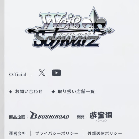
ヴ
ァ
イ
ス
シ
ュ
ヴ
ァ
ル
Official
X
Y
ツ
o
｜
お問い合わせ
取り扱い店舗一覧
u
W
T
e
u
i
b
商品企画：
開発：
ß
e
S
O
運営会社
プライバシーポリシー
外部送信ポリシー
c
f