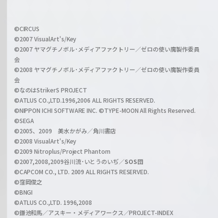
h
f
w
i
a
©CIRCUS
c
©2007 VisualArt's/Key
r
i
©2007 ヤマグチノボル･メディアファクトリー／ゼロの使い魔製作委員
z
会
a
©2008 ヤマグチノボル･メディアファクトリー／ゼロの使い魔製作委員
l
会
C
©なのはStrikerS PROJECT
h
©ATLUS CO.,LTD.1996,2006 ALL RIGHTS RESERVED.
a
©NIPPON ICHI SOFTWARE INC. ©TYPE-MOON All Rights Reserved.
n
©SEGA
©2005、2009 美水かがみ／角川書店
n
©2008 VisualArt's/Key
e
©2009 Nitroplus/Project Phantom
l
©2007,2008,2009谷川流･いとうのいぢ／
SOS団
©CAPCOM CO., LTD. 2009 ALL RIGHTS RESERVED.
©窪岡俊之
©BNGI
©ATLUS CO.,LTD. 1996,2008
©鎌池和馬／アスキー・メディアワークス／PROJECT-INDEX