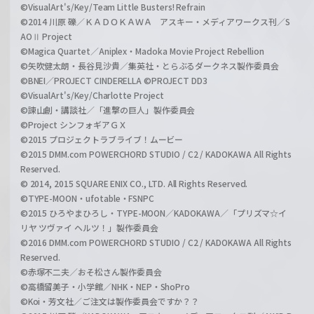
©VisualArt's/Key/Team Little Busters! Refrain
©2014 川原 礫／ＫＡＤＯＫＡＷＡ アスキー・メディアワークス刊／S
AOⅡ Project
©Magica Quartet／Aniplex・Madoka Movie Project Rebellion
©矢吹健太朗・長谷見沙貴／集英社・とらぶるダークネス製作委員会
©BNEI／PROJECT CINDERELLA ©PROJECT DD3
©VisualArt's/Key/Charlotte Project
©諫山創・講談社／「進撃の巨人」製作委員会
©Project シンフォギアＧＸ
©2015 プロジェクトラブライブ！ムービー
©2015 DMM.com POWERCHORD STUDIO / C2 / KADOKAWA All Rights
Reserved.
© 2014, 2015 SQUARE ENIX CO., LTD. All Rights Reserved.
©TYPE-MOON・ufotable・FSNPC
©2015 ひろやまひろし・TYPE-MOON／KADOKAWA／「プリズマ☆イ
リヤ ツヴァイ ヘルツ！」製作委員会
©2016 DMM.com POWERCHORD STUDIO / C2 / KADOKAWA All Rights
Reserved.
©赤塚不二夫／おそ松さん製作委員会
©高橋留美子・小学館／NHK・NEP・ShoPro
©Koi・芳文社／ご注文は製作委員会ですか？？