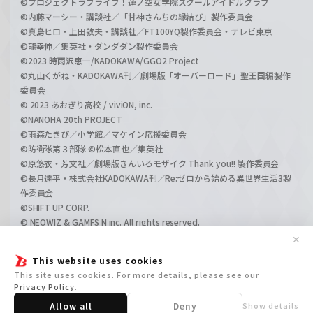
©プロジェクトラブライブ！蓮ノ空女学院スクールアイドルクラブ
©内藤マーシー・講談社／「甘神さんちの縁結び」製作委員会
©真島ヒロ・上田敦夫・講談社／FT100YQ製作委員会・テレビ東京
©龍幸伸／集英社・ダンダダン製作委員会
©2023 時雨沢恵一/KADOKAWA/GGO2 Project
©丸山くがね・KADOKAWA刊／劇場版「オーバーロード」聖王国編製作
委員会
© 2023 あおぎり高校 / viviON, inc.
©NANOHA 20th PROJECT
©雨森たきび／小学館／マケイン応援委員会
©防衛隊第３部隊 ©松本直也／集英社
©原悠衣・芳文社／劇場版きんいろモザイク Thank you!! 製作委員会
©長月達平・株式会社KADOKAWA刊／Re:ゼロから始める異世界生活3製
作委員会
©SHIFT UP CORP.
© NEOWIZ & GAMFS N inc. All rights reserved.
©ATLUS. ©SEGA.
✕
©GIRLS und PANZER Projekt
This website uses cookies
©GIRLS und PANZER Film Projekt
This site uses cookies. For more details, please see our
©GIRLS und PANZER Finale Projekt
Privacy Policy
.
Allow all
Deny
Show details