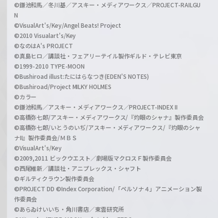
©鎌池和馬／冬川基／アスキー・メディアワークス／PROJECT-RAILGU
N
©VisualArt's/Key/Angel Beats! Project
©2010 Visualart's/Key
©なのはA's PROJECT
©真島ヒロ／講談社・フェアリーテイル製作ギルド・テレビ東京
©1999-2010 TYPE-MOON
©Bushiroad illust:たにはらなつき(EDEN'S NOTES)
©Bushiroad/Project MILKY HOLMES
©カラー
©鎌池和馬／アスキー・メディアワークス／PROJECT-INDEX II
©高橋弥七郎/アスキー・メディアワークス/『灼眼のシャナ』製作委員会
©高橋弥七郎/いとうのいぢ/アスキー・メディアワークス/『灼眼のシャ
ナII』製作委員会/ＭＢＳ
©VisualArt's/Key
©2009,2011 ビックウエスト／劇場版マクロスＦ製作委員会
©西尾維新／講談社・アニプレックス・シャフト
©ギルティクラウン製作委員会
©PROJECT DD ©Index Corporation/「ペルソナ４」アニメーション製
作委員会
©あらゐけいいち・角川書店／東雲研究所