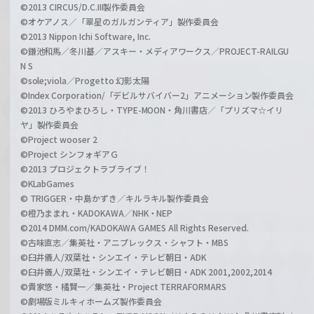
©2013 CIRCUS/D.C.III製作委員会
©オケアノス／「翠星のガルガンティア」製作委員会
©2013 Nippon Ichi Software, Inc.
©鎌池和馬／冬川基／アスキー・メディアワークス／PROJECT-RAILGU
N S
©sole;viola／Progetto 幻影太陽
©Index Corporation/「デビルサバイバー2」アニメーション製作委員会
©2013 ひろやまひろし・TYPE-MOON・角川書店／「プリズマ☆イリ
ヤ」製作委員会
©Project wooser 2
©Project シンフォギアＧ
©2013 プロジェクトラブライブ！
©KLabGames
© TRIGGER・中島かずき／キルラキル製作委員会
©橙乃ままれ・KADOKAWA／NHK・NEP
©2014 DMM.com/KADOKAWA GAMES All Rights Reserved.
©古味直志／集英社・アニプレックス・シャフト・MBS
©臼井儀人/双葉社・シンエイ・テレビ朝日・ADK
©臼井儀人/双葉社・シンエイ・テレビ朝日・ADK 2001,2002,2014
©貴家悠・橘賢一／集英社・Project TERRAFORMARS
©劇場版ミルキィホームズ製作委員会