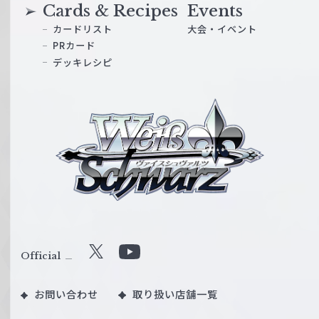
Cards & Recipes
Events
カードリスト
大会・イベント
PRカード
デッキレシピ
ヴ
ァ
イ
ス
シ
ュ
ヴ
ァ
ル
Official
X
Y
ツ
o
｜
お問い合わせ
取り扱い店舗一覧
u
W
T