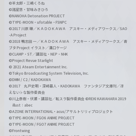
©羊太郎・三嶋くろね
©諸星悠・甘味みきひろ
©NANOHA Detonation PROJECT
©TYPE-MOON・ufotable・FSNPC
©2017 川原 礫／ＫＡＤＯＫＡＷＡ アスキー・メディアワークス／SAO
-A Project
©2018 鴨志田 一／ＫＡＤＯＫＡＷＡ アスキー・メディアワークス／青
ブタ Project イラスト／溝口ケージ
©CLAMP・ST／講談社・NEP・NHK
©Project Revue Starlight
© 2021 Ateam Entertainment Inc.
©Tokyo Broadcasting System Television, Inc.
©DMM / C2 / KADOKAWA
©2017 丸戸史明・深崎暮人・KADOKAWA ファンタジア文庫刊／冴
えない♭な製作委員会
©川上泰樹・伏瀬・講談社／転スラ製作委員会 ©REKI KAWAHARA 2019
illust：abec
©AZONE INTERNATIONAL・acus/アサルトリリィプロジェクト
©TYPE-MOON / FGO6 ANIME PROJECT
©TYPE-MOON / FGO7 ANIME PROJECT
©Frontwing