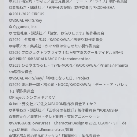
©2013 橘公司・つなこ／富士見書房／「デート･ア･ライブ」製作委員会
©春場ねぎ・講談社／「五等分の花嫁」製作委員会 ®KODANSHA
©2001-2020 CIRCUS
©VISUAL ARTS/Key
© Cygames, Inc.
© 宮島礼吏・講談社／「彼女、お借りします」製作委員会
©2020 夕蜜柑・狐印／KADOKAWA／防振り製作委員会
©赤坂アカ／集英社・かぐや様は告らせたい製作委員会
©2020 プロジェクトラブライブ！虹ヶ咲学園スクールアイドル同好会
©SUNRISE ©BANDAI NAMCO Entertainment Inc.
©2019 ひろやまひろし・TYPE-MOON／KADOKAWA／Prisma☆Phanta
sm製作委員会
©VISUAL ARTS/Key/「神様になった日」Project
©2020 東出祐一郎・橘公司・NOCO/KADOKAWA/「デート・ア・バレッ
ト」製作委員会
©Project シンフォギアＸＶ
© Koi・芳文社／ご注文はBLOOM製作委員会ですか？
©春場ねぎ・講談社／「五等分の花嫁∬」製作委員会 ®KODANSHA
©葦原大介／集英社・テレビ朝日・東映アニメーション
©VANGUARD overDress Character Design ©2021 CLAMP・ST de
sign:伊藤彰 illust:Kinema citrus/獣道
©理不尽な孫の手/MFブックス/「無職転生」製作委員会