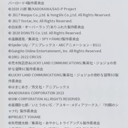
バーロード4製作委員会
©2020 川原 礫/KADOKAWA/SAO-P Project
© 2017 Manjuu Co.,Ltd. & YongShi Co.,Ltd. All Rights Reserved.
© 2017 Yostar, Inc. All Rights Reserved.
©白米良・オーバーラップ/ありふれた製作委員会
© 2020 DONUTS Co. Ltd. All Rights Reserved.
©遠藤達哉／集英社・SPY×FAMILY製作委員会
©Spider Lily／アニプレックス・ABCアニメーション・BS11
©GungHo Online Entertainment, Inc. All Rights Reserved.
©2001-2022 CIRCUS
©荒木飛呂彦&LUCKY LAND COMMUNICATIONS/集英社・ジョジョの奇
妙な冒険SC製作委員会
©LUCKY LAND COMMUNICATIONS/集英社・ジョジョの奇妙な冒険SO製
作委員会
©はまじあき／芳文社・アニプレックス
©KADOKAWA CORPORATION 2023
©SNK CORPORATION ALL RIGHTS RESERVED.
©高橋弥七郎／いとうのいぢ／アスキー･メディアワークス／『灼眼のシ
ャナF』製作委員会
©PROJECT YOHANE
©矢吹健太朗／集英社・あやかしトライアングル製作委員会