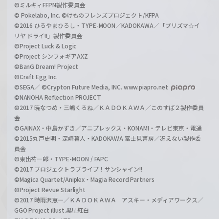
©ミルキィFFPN製作委員会
© Pokelabo, Inc. ©けものフレンズプロジェクト/KFPA
©2016 ひろやまひろし・TYPE-MOON／KADOKAWA／「プリズマ☆イ
リヤ ドライ!!」製作委員会
©Project Luck & Logic
©Project シンフォギアAXZ
©BanG Dream! Project
©Craft Egg Inc.
©SEGA／ ©Crypton Future Media, INC. www.piapro.net
©NANOHA Reflection PROJECT
©2017 暁なつめ・三嶋くろね／ＫＡＤＯＫＡＷＡ／このすば２製作委員
会
©GAINAX・中島かずき／アニプレックス・KONAMI・テレビ東京・電通
©2015丸戸史明・深崎暮人・KADOKAWA 富士見書房／冴えない製作委
員会
©東出祐一郎・TYPE-MOON / FAPC
©2017 プロジェクトラブライブ！サンシャイン!!
©Magica Quartet/Aniplex・Magia Record Partners
©Project Revue Starlight
©2017 時雨沢恵一／ＫＡＤＯＫＡＷＡ アスキー・メディアワークス／
GGO Project illust.黒星紅白