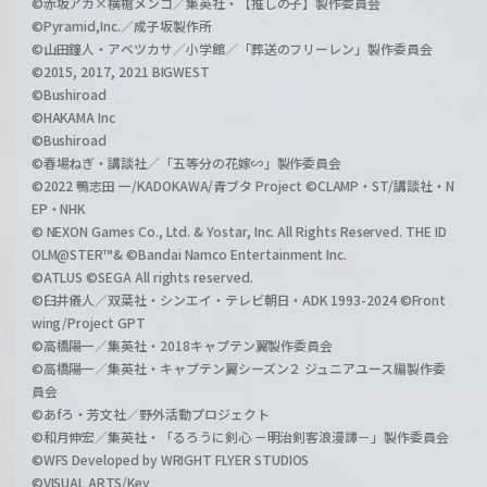
©赤坂アカ×横槍メンゴ／集英社・【推しの子】製作委員会
©Pyramid,Inc.／成子坂製作所
©山田鐘人・アベツカサ／小学館／「葬送のフリーレン」製作委員会
©2015, 2017, 2021 BIGWEST
©Bushiroad
©HAKAMA Inc
©Bushiroad
©春場ねぎ・講談社／「五等分の花嫁∽」製作委員会
©2022 鴨志田 一/KADOKAWA/青ブタ Project ©CLAMP・ST/講談社・N
EP・NHK
© NEXON Games Co., Ltd. & Yostar, Inc. All Rights Reserved. THE ID
OLM@STER™& ©Bandai Namco Entertainment Inc.
©ATLUS ©SEGA All rights reserved.
©臼井儀人／双葉社・シンエイ・テレビ朝日・ADK 1993-2024 ©Front
wing/Project GPT
©高橋陽一／集英社・2018キャプテン翼製作委員会
©高橋陽一／集英社・キャプテン翼シーズン２ ジュニアユース編製作委
員会
©あfろ・芳文社／野外活動プロジェクト
©和月伸宏／集英社・「るろうに剣心 －明治剣客浪漫譚－」製作委員会
©WFS Developed by WRIGHT FLYER STUDIOS
©VISUAL ARTS/Key