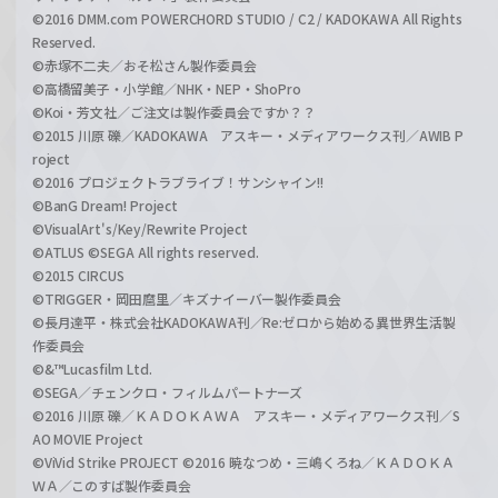
©2016 DMM.com POWERCHORD STUDIO / C2 / KADOKAWA All Rights
Reserved.
©赤塚不二夫／おそ松さん製作委員会
©高橋留美子・小学館／NHK・NEP・ShoPro
©Koi・芳文社／ご注文は製作委員会ですか？？
©2015 川原 礫／KADOKAWA アスキー・メディアワークス刊／AWIB P
roject
©2016 プロジェクトラブライブ！サンシャイン!!
©BanG Dream! Project
©VisualArt's/Key/Rewrite Project
©ATLUS ©SEGA All rights reserved.
©2015 CIRCUS
©TRIGGER・岡田麿里／キズナイーバー製作委員会
©長月達平・株式会社KADOKAWA刊／Re:ゼロから始める異世界生活製
作委員会
©&™Lucasfilm Ltd.
©SEGA／チェンクロ・フィルムパートナーズ
©2016 川原 礫／ＫＡＤＯＫＡＷＡ アスキー・メディアワークス刊／S
AO MOVIE Project
©ViVid Strike PROJECT ©2016 暁なつめ・三嶋くろね／ＫＡＤＯＫＡ
ＷＡ／このすば製作委員会