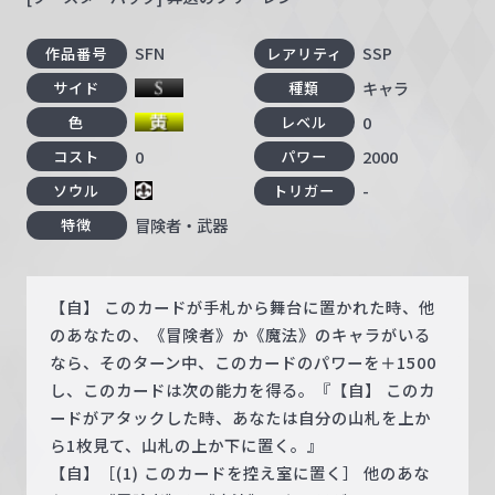
SFN
SSP
作品番号
レアリティ
キャラ
サイド
種類
0
色
レベル
0
2000
コスト
パワー
-
ソウル
トリガー
冒険者・武器
特徴
【自】 このカードが手札から舞台に置かれた時、他
のあなたの、《冒険者》か《魔法》のキャラがいる
なら、そのターン中、このカードのパワーを＋1500
し、このカードは次の能力を得る。『【自】 このカ
ードがアタックした時、あなたは自分の山札を上か
ら1枚見て、山札の上か下に置く。』
【自】［(1) このカードを控え室に置く］ 他のあな