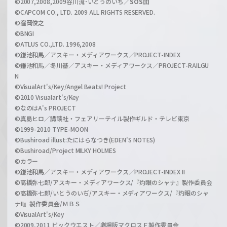
©2007,2008,2009谷川流･いとうのいぢ／
SOS団
©CAPCOM CO., LTD. 2009 ALL RIGHTS RESERVED.
©窪岡俊之
©BNGI
©ATLUS CO.,LTD. 1996,2008
©鎌池和馬／アスキー・メディアワークス／PROJECT-INDEX
©鎌池和馬／冬川基／アスキー・メディアワークス／PROJECT-RAILGU
N
©VisualArt's/Key/Angel Beats! Project
©2010 Visualart's/Key
©なのはA's PROJECT
©真島ヒロ／講談社・フェアリーテイル製作ギルド・テレビ東京
©1999-2010 TYPE-MOON
©Bushiroad illust:たにはらなつき(EDEN'S NOTES)
©Bushiroad/Project MILKY HOLMES
©カラー
©鎌池和馬／アスキー・メディアワークス／PROJECT-INDEX II
©高橋弥七郎/アスキー・メディアワークス/『灼眼のシャナ』製作委員会
©高橋弥七郎/いとうのいぢ/アスキー・メディアワークス/『灼眼のシャ
ナII』製作委員会/ＭＢＳ
©VisualArt's/Key
©2009,2011 ビックウエスト／劇場版マクロスＦ製作委員会