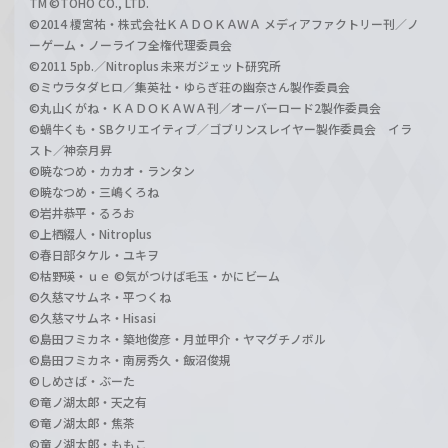
TM ©TOHO CO., LTD.
©2014 榎宮祐・株式会社ＫＡＤＯＫＡＷＡ メディアファクトリー刊／ノ
ーゲーム・ノーライフ全権代理委員会
©2011 5pb.／Nitroplus 未来ガジェット研究所
©ミウラタダヒロ／集英社・ゆらぎ荘の幽奈さん製作委員会
©丸山くがね・ＫＡＤＯＫＡＷＡ刊／オーバーロード2製作委員会
©蝸牛くも・SBクリエイティブ／ゴブリンスレイヤー製作委員会 イラ
スト／神奈月昇
©暁なつめ・カカオ・ランタン
©暁なつめ・三嶋くろね
©岩井恭平・るろお
©上栖綴人・Nitroplus
©春日部タケル・ユキヲ
©枯野瑛・ｕｅ ©気がつけば毛玉・かにビーム
©久慈マサムネ・平つくね
©久慈マサムネ・Hisasi
©島田フミカネ・築地俊彦・月並甲介・ヤマグチノボル
©島田フミカネ・南房秀久・飯沼俊規
©しめさば・ぶーた
©竜ノ湖太郎・天之有
©竜ノ湖太郎・焦茶
©竜ノ湖太郎・ももこ