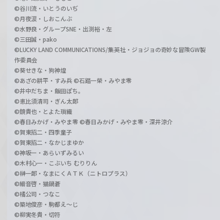
©谷川流・いとうのいぢ
©月夜涙・しおこんぶ
©水野良・グループSNE・出渕裕・左
©三田誠・pako
©LUCKY LAND COMMUNICATIONS/集英社・ジョジョの奇妙な冒険GW製
作委員会
©葵せきな・狗神煌
©あざの耕平・すみ兵 ©石踏一榮・みやま零
©井中だちま・飯田ぽち。
©恵比須清司・ぎん太郎
©鏡貴也・とよた瑣織
©春日みかげ・みやま零 ©春日みかげ・みやま零・深井涼介
©賀東招二・四季童子
©賀東招二・なかじまゆか
©神坂一・あらいずみるい
©木村心一・こぶいち むりりん
©榊一郎・なまにくＡＴＫ（ニトロプラス）
©細音啓・猫鍋蒼
©橘公司・つなこ
©築地俊彦・駒都え～じ
©柳実冬貴・切符