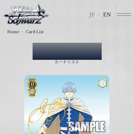
メ
ヴ
ニ
ァ
JP
EN
ュ
イ
ー
ス
Home
Card List
シ
ュ
Card List
ヴ
ァ
カードリスト
ル
ツ
｜
W
e
i
ß
S
c
h