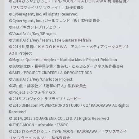
©2014 ひろやまひろし・TYPE-MOON／ＫＡＤＯＫＡＷＡ 角川書店刊／
「プリズマ☆イリヤ ツヴァイ！」製作委員会
©CyberAgent, Inc. All Rights Reserved.
©CyberAgent, Inc. /ガールフレンド（仮）製作委員会
©FHO／ギガントプロジェクト
©VisualArt's/Key/SProject
©VisualArt's/Key/Team Little Busters! Refrain
©2014 川原 礫／ＫＡＤＯＫＡＷＡ アスキー・メディアワークス刊／S
AOⅡ Project
©Magica Quartet／Aniplex・Madoka Movie Project Rebellion
©矢吹健太朗・長谷見沙貴／集英社・とらぶるダークネス製作委員会
©BNEI／PROJECT CINDERELLA ©PROJECT DD3
©VisualArt's/Key/Charlotte Project
©諫山創・講談社／「進撃の巨人」製作委員会
©Project シンフォギアＧＸ
©2015 プロジェクトラブライブ！ムービー
©2015 DMM.com POWERCHORD STUDIO / C2 / KADOKAWA All Rights
Reserved.
© 2014, 2015 SQUARE ENIX CO., LTD. All Rights Reserved.
©TYPE-MOON・ufotable・FSNPC
©2015 ひろやまひろし・TYPE-MOON／KADOKAWA／「プリズマ☆イ
リヤ ツヴァイ ヘルツ！」製作委員会