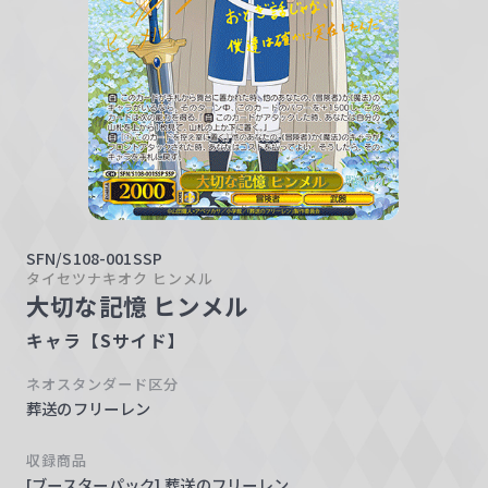
w
a
r
z
SFN/S108-001SSP
タイセツナキオク ヒンメル
大切な記憶 ヒンメル
キャラ【Sサイド】
ネオスタンダード区分
葬送のフリーレン
収録商品
[ブースターパック] 葬送のフリーレン