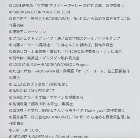
©2024 劇場版「ウマ娘 プリティーダービー 新時代の扉」製作委員会
©KADOKAWA CORPORATION 2024
©長月達平・株式会社KADOKAWA刊／Re:ゼロから始める異世界生活2製
作委員会
©東映アニメーション
©プロジェクトラブライブ！蓮ノ空女学院スクールアイドルクラブ
©内藤マーシー・講談社／「甘神さんちの縁結び」製作委員会
©真島ヒロ・上田敦夫・講談社／FT100YQ製作委員会・テレビ東京
©龍幸伸／集英社・ダンダダン製作委員会
©2023 時雨沢恵一/KADOKAWA/GGO2 Project
©丸山くがね・KADOKAWA刊／劇場版「オーバーロード」聖王国編製作
委員会
© 2023 あおぎり高校 / viviON, inc.
©NANOHA 20th PROJECT
©雨森たきび／小学館／マケイン応援委員会
©防衛隊第３部隊 ©松本直也／集英社
©原悠衣・芳文社／劇場版きんいろモザイク Thank you!! 製作委員会
©長月達平・株式会社KADOKAWA刊／Re:ゼロから始める異世界生活3製
作委員会
©SHIFT UP CORP.
© NEOWIZ & GAMFS N inc. All rights reserved.