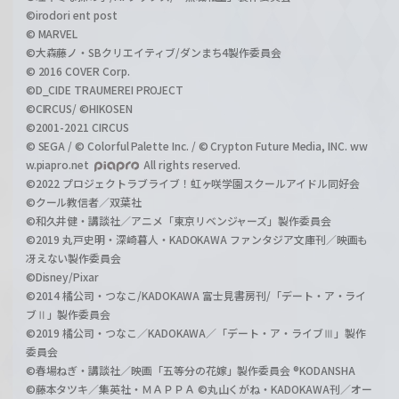
©irodori ent post
© MARVEL
©大森藤ノ・SBクリエイティブ/ダンまち4製作委員会
© 2016 COVER Corp.
©D_CIDE TRAUMEREI PROJECT
©CIRCUS/ ©HIKOSEN
©2001-2021 CIRCUS
© SEGA / © Colorful Palette Inc. / © Crypton Future Media, INC. ww
w.piapro.net
All rights reserved.
©2022 プロジェクトラブライブ！虹ヶ咲学園スクールアイドル同好会
©クール教信者／双葉社
©和久井健・講談社／アニメ「東京リベンジャーズ」製作委員会
©2019 丸戸史明・深崎暮人・KADOKAWA ファンタジア文庫刊／映画も
冴えない製作委員会
©Disney/Pixar
©2014 橘公司・つなこ/KADOKAWA 富士見書房刊/「デート・ア・ライ
ブⅡ」製作委員会
©2019 橘公司・つなこ／KADOKAWA／「デート・ア・ライブⅢ」製作
委員会
©春場ねぎ・講談社／映画「五等分の花嫁」製作委員会 ®KODANSHA
©藤本タツキ／集英社・ＭＡＰＰＡ ©丸山くがね・KADOKAWA刊／オー