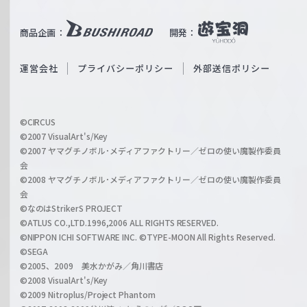
e
u
i
b
商品企画：
開発：
ß
e
S
O
運営会社
プライバシーポリシー
外部送信ポリシー
c
f
h
f
w
i
a
©CIRCUS
c
©2007 VisualArt's/Key
r
i
©2007 ヤマグチノボル･メディアファクトリー／ゼロの使い魔製作委員
z
会
a
©2008 ヤマグチノボル･メディアファクトリー／ゼロの使い魔製作委員
l
会
C
©なのはStrikerS PROJECT
h
©ATLUS CO.,LTD.1996,2006 ALL RIGHTS RESERVED.
a
©NIPPON ICHI SOFTWARE INC. ©TYPE-MOON All Rights Reserved.
n
©SEGA
©2005、2009 美水かがみ／角川書店
n
©2008 VisualArt's/Key
e
©2009 Nitroplus/Project Phantom
l