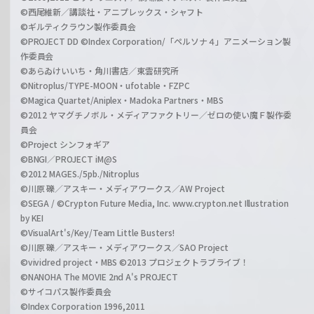
©西尾維新／講談社・アニプレックス・シャフト
©ギルティクラウン製作委員会
©PROJECT DD ©Index Corporation/「ペルソナ４」アニメーション製
作委員会
©あらゐけいいち・角川書店／東雲研究所
©Nitroplus/TYPE-MOON・ufotable・FZPC
©Magica Quartet/Aniplex・Madoka Partners・MBS
©2012 ヤマグチノボル・メディアファクトリー／ゼロの使い魔Ｆ製作委
員会
©Project シンフォギア
©BNGI／PROJECT iM@S
©2012 MAGES./5pb./Nitroplus
©川原 礫／アスキー・メディアワークス／AW Project
©SEGA / ©Crypton Future Media, Inc. www.crypton.net Illustration
by KEI
©VisualArt's/Key/Team Little Busters!
©川原 礫／アスキー・メディアワークス／SAO Project
©vividred project・MBS ©2013 プロジェクトラブライブ！
©NANOHA The MOVIE 2nd A's PROJECT
©サイコパス製作委員会
©Index Corporation 1996,2011