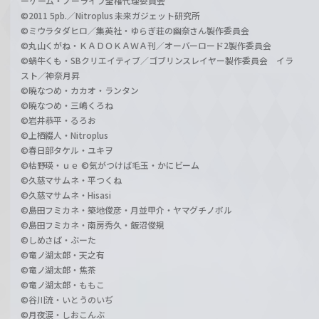
ーゲーム・ノーライフ全権代理委員会
©2011 5pb.／Nitroplus 未来ガジェット研究所
©ミウラタダヒロ／集英社・ゆらぎ荘の幽奈さん製作委員会
©丸山くがね・ＫＡＤＯＫＡＷＡ刊／オーバーロード2製作委員会
©蝸牛くも・SBクリエイティブ／ゴブリンスレイヤー製作委員会 イラ
スト／神奈月昇
©暁なつめ・カカオ・ランタン
©暁なつめ・三嶋くろね
©岩井恭平・るろお
©上栖綴人・Nitroplus
©春日部タケル・ユキヲ
©枯野瑛・ｕｅ ©気がつけば毛玉・かにビーム
©久慈マサムネ・平つくね
©久慈マサムネ・Hisasi
©島田フミカネ・築地俊彦・月並甲介・ヤマグチノボル
©島田フミカネ・南房秀久・飯沼俊規
©しめさば・ぶーた
©竜ノ湖太郎・天之有
©竜ノ湖太郎・焦茶
©竜ノ湖太郎・ももこ
©谷川流・いとうのいぢ
©月夜涙・しおこんぶ