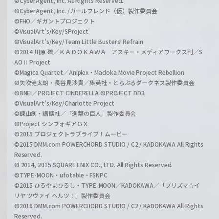
©CyberAgent, Inc. All Rights Reserved.
©CyberAgent, Inc. /ガールフレンド（仮）製作委員会
©FHO／ギガントプロジェクト
©VisualArt's/Key/SProject
©VisualArt's/Key/Team Little Busters! Refrain
©2014 川原 礫／ＫＡＤＯＫＡＷＡ アスキー・メディアワークス刊／S
AOⅡ Project
©Magica Quartet／Aniplex・Madoka Movie Project Rebellion
©矢吹健太朗・長谷見沙貴／集英社・とらぶるダークネス製作委員会
©BNEI／PROJECT CINDERELLA ©PROJECT DD3
©VisualArt's/Key/Charlotte Project
©諫山創・講談社／「進撃の巨人」製作委員会
©Project シンフォギアＧＸ
©2015 プロジェクトラブライブ！ムービー
©2015 DMM.com POWERCHORD STUDIO / C2 / KADOKAWA All Rights
Reserved.
© 2014, 2015 SQUARE ENIX CO., LTD. All Rights Reserved.
©TYPE-MOON・ufotable・FSNPC
©2015 ひろやまひろし・TYPE-MOON／KADOKAWA／「プリズマ☆イ
リヤ ツヴァイ ヘルツ！」製作委員会
©2016 DMM.com POWERCHORD STUDIO / C2 / KADOKAWA All Rights
Reserved.