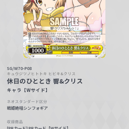
w
a
r
z
SG/W70-P08
キュウジツノヒトトキ ヒビキ&クリス
休日のひととき 響&クリス
キャラ【Wサイド】
ネオスタンダード区分
戦姫絶唱シンフォギア
収録商品
[PRカード] PRカード【Wサイド】