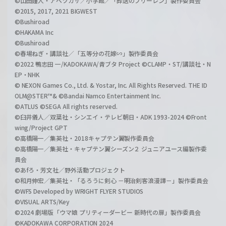
©山田鐘人・アベツカサ／小学館／「葬送のフリーレン」製作委員会
©2015, 2017, 2021 BIGWEST
©Bushiroad
©HAKAMA Inc
©Bushiroad
©春場ねぎ・講談社／「五等分の花嫁∽」製作委員会
©2022 鴨志田 一/KADOKAWA/青ブタ Project ©CLAMP・ST/講談社・N
EP・NHK
© NEXON Games Co., Ltd. & Yostar, Inc. All Rights Reserved. THE ID
OLM@STER™& ©Bandai Namco Entertainment Inc.
©ATLUS ©SEGA All rights reserved.
©臼井儀人／双葉社・シンエイ・テレビ朝日・ADK 1993-2024 ©Front
wing/Project GPT
©高橋陽一／集英社・2018キャプテン翼製作委員会
©高橋陽一／集英社・キャプテン翼シーズン２ ジュニアユース編製作委
員会
©あfろ・芳文社／野外活動プロジェクト
©和月伸宏／集英社・「るろうに剣心 －明治剣客浪漫譚－」製作委員会
©WFS Developed by WRIGHT FLYER STUDIOS
©VISUAL ARTS/Key
©2024 劇場版「ウマ娘 プリティーダービー 新時代の扉」製作委員会
©KADOKAWA CORPORATION 2024