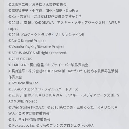
©赤塚不二夫／おそ松さん製作委員会
©高橋留美子・小学館／NHK・NEP・ShoPro
©Koi・芳文社／ご注文は製作委員会ですか？？
©2015 川原 礫／KADOKAWA アスキー・メディアワークス刊／AWIB P
roject
©2016 プロジェクトラブライブ！サンシャイン!!
©BanG Dream! Project
©VisualArt's/Key/Rewrite Project
©ATLUS ©SEGA All rights reserved.
©2015 CIRCUS
©TRIGGER・岡田麿里／キズナイーバー製作委員会
©長月達平・株式会社KADOKAWA刊／Re:ゼロから始める異世界生活製
作委員会
©&™Lucasfilm Ltd.
©SEGA／チェンクロ・フィルムパートナーズ
©2016 川原 礫／ＫＡＤＯＫＡＷＡ アスキー・メディアワークス刊／S
AO MOVIE Project
©ViVid Strike PROJECT ©2016 暁なつめ・三嶋くろね／ＫＡＤＯＫＡ
ＷＡ／このすば製作委員会
©ミルキィFFPN製作委員会
© Pokelabo, Inc. ©けものフレンズプロジェクト/KFPA