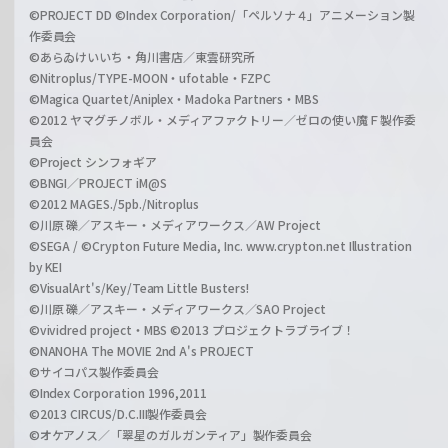
©PROJECT DD ©Index Corporation/「ペルソナ４」アニメーション製
作委員会
©あらゐけいいち・角川書店／東雲研究所
©Nitroplus/TYPE-MOON・ufotable・FZPC
©Magica Quartet/Aniplex・Madoka Partners・MBS
©2012 ヤマグチノボル・メディアファクトリー／ゼロの使い魔Ｆ製作委
員会
©Project シンフォギア
©BNGI／PROJECT iM@S
©2012 MAGES./5pb./Nitroplus
©川原 礫／アスキー・メディアワークス／AW Project
©SEGA / ©Crypton Future Media, Inc. www.crypton.net Illustration
by KEI
©VisualArt's/Key/Team Little Busters!
©川原 礫／アスキー・メディアワークス／SAO Project
©vividred project・MBS ©2013 プロジェクトラブライブ！
©NANOHA The MOVIE 2nd A's PROJECT
©サイコパス製作委員会
©Index Corporation 1996,2011
©2013 CIRCUS/D.C.III製作委員会
©オケアノス／「翠星のガルガンティア」製作委員会