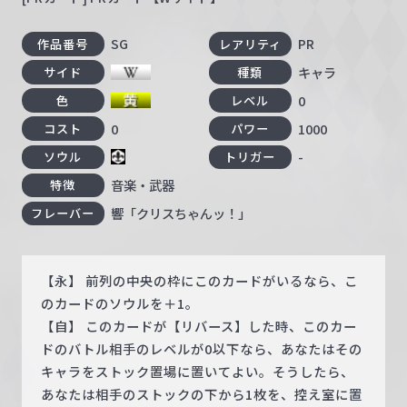
SG
PR
作品番号
レアリティ
キャラ
サイド
種類
0
色
レベル
0
1000
コスト
パワー
-
ソウル
トリガー
音楽・武器
特徴
響「クリスちゃんッ！」
フレーバー
【永】 前列の中央の枠にこのカードがいるなら、こ
のカードのソウルを＋1。
【自】 このカードが【リバース】した時、このカー
ドのバトル相手のレベルが0以下なら、あなたはその
キャラをストック置場に置いてよい。そうしたら、
あなたは相手のストックの下から1枚を、控え室に置