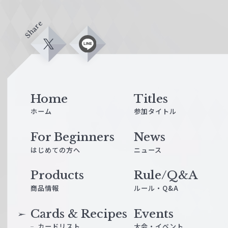
Share
X
L
i
n
e
Home
Titles
ホーム
参加タイトル
For Beginners
News
はじめての方へ
ニュース
Products
Rule/Q&A
商品情報
ルール・Q&A
Cards & Recipes
Events
カードリスト
大会・イベント