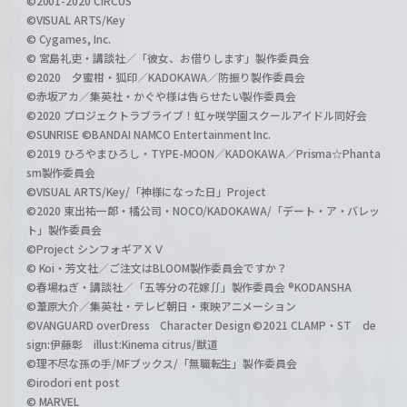
©2001-2020 CIRCUS
©VISUAL ARTS/Key
© Cygames, Inc.
© 宮島礼吏・講談社／「彼女、お借りします」製作委員会
©2020 夕蜜柑・狐印／KADOKAWA／防振り製作委員会
©赤坂アカ／集英社・かぐや様は告らせたい製作委員会
©2020 プロジェクトラブライブ！虹ヶ咲学園スクールアイドル同好会
©SUNRISE ©BANDAI NAMCO Entertainment Inc.
©2019 ひろやまひろし・TYPE-MOON／KADOKAWA／Prisma☆Phanta
sm製作委員会
©VISUAL ARTS/Key/「神様になった日」Project
©2020 東出祐一郎・橘公司・NOCO/KADOKAWA/「デート・ア・バレッ
ト」製作委員会
©Project シンフォギアＸＶ
© Koi・芳文社／ご注文はBLOOM製作委員会ですか？
©春場ねぎ・講談社／「五等分の花嫁∬」製作委員会 ®KODANSHA
©葦原大介／集英社・テレビ朝日・東映アニメーション
©VANGUARD overDress Character Design ©2021 CLAMP・ST de
sign:伊藤彰 illust:Kinema citrus/獣道
©理不尽な孫の手/MFブックス/「無職転生」製作委員会
©irodori ent post
© MARVEL