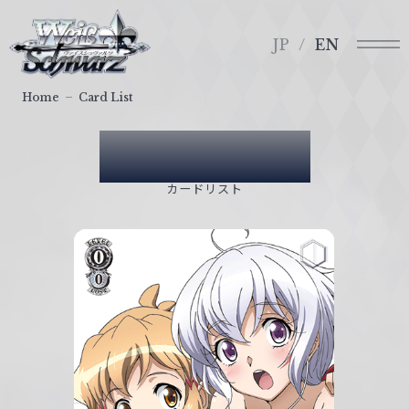
メ
ヴ
ニ
ァ
JP
EN
ュ
イ
ー
ス
Home
Card List
シ
ュ
Card List
ヴ
ァ
カードリスト
ル
ツ
｜
W
e
i
ß
S
c
h