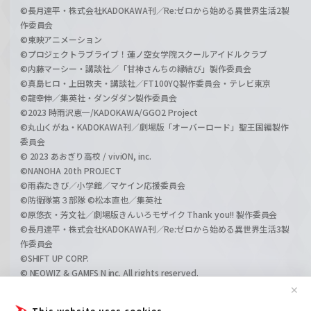
©長月達平・株式会社KADOKAWA刊／Re:ゼロから始める異世界生活2製
作委員会
©東映アニメーション
©プロジェクトラブライブ！蓮ノ空女学院スクールアイドルクラブ
©内藤マーシー・講談社／「甘神さんちの縁結び」製作委員会
©真島ヒロ・上田敦夫・講談社／FT100YQ製作委員会・テレビ東京
©龍幸伸／集英社・ダンダダン製作委員会
©2023 時雨沢恵一/KADOKAWA/GGO2 Project
©丸山くがね・KADOKAWA刊／劇場版「オーバーロード」聖王国編製作
委員会
© 2023 あおぎり高校 / viviON, inc.
©NANOHA 20th PROJECT
©雨森たきび／小学館／マケイン応援委員会
©防衛隊第３部隊 ©松本直也／集英社
©原悠衣・芳文社／劇場版きんいろモザイク Thank you!! 製作委員会
©長月達平・株式会社KADOKAWA刊／Re:ゼロから始める異世界生活3製
作委員会
©SHIFT UP CORP.
© NEOWIZ & GAMFS N inc. All rights reserved.
©ATLUS. ©SEGA.
✕
©GIRLS und PANZER Projekt
This website uses cookies