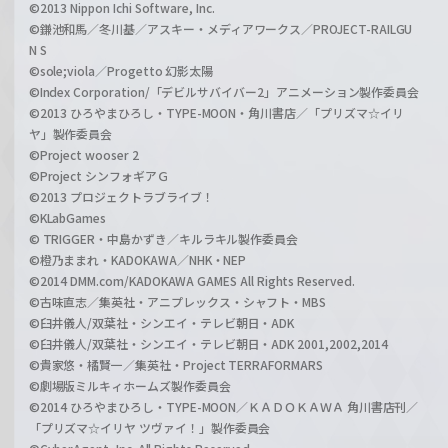
©2013 Nippon Ichi Software, Inc.
©鎌池和馬／冬川基／アスキー・メディアワークス／PROJECT-RAILGU
N S
©sole;viola／Progetto 幻影太陽
©Index Corporation/「デビルサバイバー2」アニメーション製作委員会
©2013 ひろやまひろし・TYPE-MOON・角川書店／「プリズマ☆イリ
ヤ」製作委員会
©Project wooser 2
©Project シンフォギアＧ
©2013 プロジェクトラブライブ！
©KLabGames
© TRIGGER・中島かずき／キルラキル製作委員会
©橙乃ままれ・KADOKAWA／NHK・NEP
©2014 DMM.com/KADOKAWA GAMES All Rights Reserved.
©古味直志／集英社・アニプレックス・シャフト・MBS
©臼井儀人/双葉社・シンエイ・テレビ朝日・ADK
©臼井儀人/双葉社・シンエイ・テレビ朝日・ADK 2001,2002,2014
©貴家悠・橘賢一／集英社・Project TERRAFORMARS
©劇場版ミルキィホームズ製作委員会
©2014 ひろやまひろし・TYPE-MOON／ＫＡＤＯＫＡＷＡ 角川書店刊／
「プリズマ☆イリヤ ツヴァイ！」製作委員会