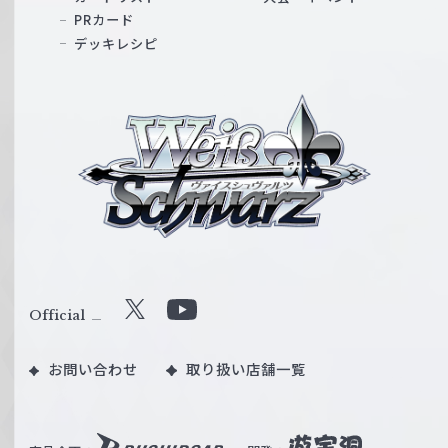
PRカード
デッキレシピ
ヴ
ァ
イ
ス
シ
ュ
ヴ
ァ
ル
Official
X
Y
ツ
o
｜
お問い合わせ
取り扱い店舗一覧
u
W
T
e
u
i
b