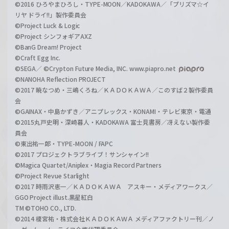
©2016 ひろやまひろし・TYPE-MOON／KADOKAWA／「プリズマ☆イ
リヤ ドライ!!」製作委員会
©Project Luck & Logic
©Project シンフォギアAXZ
©BanG Dream! Project
©Craft Egg Inc.
©SEGA／ ©Crypton Future Media, INC. www.piapro.net
©NANOHA Reflection PROJECT
©2017 暁なつめ・三嶋くろね／ＫＡＤＯＫＡＷＡ／このすば２製作委員
会
©GAINAX・中島かずき／アニプレックス・KONAMI・テレビ東京・電通
©2015丸戸史明・深崎暮人・KADOKAWA 富士見書房／冴えない製作委
員会
©東出祐一郎・TYPE-MOON / FAPC
©2017 プロジェクトラブライブ！サンシャイン!!
©Magica Quartet/Aniplex・Magia Record Partners
©Project Revue Starlight
©2017 時雨沢恵一／ＫＡＤＯＫＡＷＡ アスキー・メディアワークス／
GGO Project illust.黒星紅白
TM ©TOHO CO., LTD.
©2014 榎宮祐・株式会社ＫＡＤＯＫＡＷＡ メディアファクトリー刊／ノ