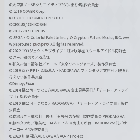
©大森藤ノ・SBクリエイティブ/ダンまち4製作委員会
© 2016 COVER Corp.
©D_CIDE TRAUMEREI PROJECT
©CIRCUS/ ©HIKOSEN
©2001-2021 CIRCUS
© SEGA / © Colorful Palette Inc. / © Crypton Future Media, INC. ww
w.piapro.net
All rights reserved.
©2022 プロジェクトラブライブ！虹ヶ咲学園スクールアイドル同好会
©クール教信者／双葉社
©和久井健・講談社／アニメ「東京リベンジャーズ」製作委員会
©2019 丸戸史明・深崎暮人・KADOKAWA ファンタジア文庫刊／映画も
冴えない製作委員会
©Disney/Pixar
©2014 橘公司・つなこ/KADOKAWA 富士見書房刊/「デート・ア・ライ
ブⅡ」製作委員会
©2019 橘公司・つなこ／KADOKAWA／「デート・ア・ライブⅢ」製作
委員会
©春場ねぎ・講談社／映画「五等分の花嫁」製作委員会 ®KODANSHA
©藤本タツキ／集英社・ＭＡＰＰＡ ©丸山くがね・KADOKAWA刊／オー
バーロード4製作委員会
©2020 川原 礫/KADOKAWA/SAO-P Project