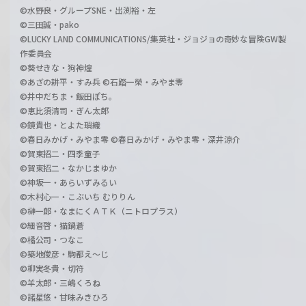
©水野良・グループSNE・出渕裕・左
©三田誠・pako
©LUCKY LAND COMMUNICATIONS/集英社・ジョジョの奇妙な冒険GW製
作委員会
©葵せきな・狗神煌
©あざの耕平・すみ兵 ©石踏一榮・みやま零
©井中だちま・飯田ぽち。
©恵比須清司・ぎん太郎
©鏡貴也・とよた瑣織
©春日みかげ・みやま零 ©春日みかげ・みやま零・深井涼介
©賀東招二・四季童子
©賀東招二・なかじまゆか
©神坂一・あらいずみるい
©木村心一・こぶいち むりりん
©榊一郎・なまにくＡＴＫ（ニトロプラス）
©細音啓・猫鍋蒼
©橘公司・つなこ
©築地俊彦・駒都え～じ
©柳実冬貴・切符
©羊太郎・三嶋くろね
©諸星悠・甘味みきひろ