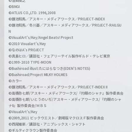
©窪岡俊之
©BNGI
©ATLUS CO.,LTD. 1996,2008
©鎌池和馬／アスキー・メディアワークス／PROJECT-INDEX
©鎌池和馬／冬川基／アスキー・メディアワークス／PROJECT-RAILGU
N
©VisualArt's/Key/Angel Beats! Project
©2010 Visualart's/Key
©なのはA's PROJECT
©真島ヒロ／講談社・フェアリーテイル製作ギルド・テレビ東京
©1999-2010 TYPE-MOON
©Bushiroad illust:たにはらなつき(EDEN'S NOTES)
©Bushiroad/Project MILKY HOLMES
©カラー
©鎌池和馬／アスキー・メディアワークス／PROJECT-INDEX II
©高橋弥七郎/アスキー・メディアワークス/『灼眼のシャナ』製作委員会
©高橋弥七郎/いとうのいぢ/アスキー・メディアワークス/『灼眼のシャ
ナII』製作委員会/ＭＢＳ
©VisualArt's/Key
©2009,2011 ビックウエスト／劇場版マクロスＦ製作委員会
©西尾維新／講談社・アニプレックス・シャフト
©ギルティクラウン製作委員会