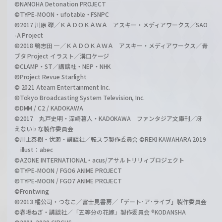
©NANOHA Detonation PROJECT
©TYPE-MOON・ufotable・FSNPC
©2017 川原 礫／ＫＡＤＯＫＡＷＡ アスキー・メディアワークス／SAO
-A Project
©2018 鴨志田 一／ＫＡＤＯＫＡＷＡ アスキー・メディアワークス／青
ブタ Project イラスト／溝口ケージ
©CLAMP・ST／講談社・NEP・NHK
©Project Revue Starlight
© 2021 Ateam Entertainment Inc.
©Tokyo Broadcasting System Television, Inc.
©DMM / C2 / KADOKAWA
©2017 丸戸史明・深崎暮人・KADOKAWA ファンタジア文庫刊／冴
えない♭な製作委員会
©川上泰樹・伏瀬・講談社／転スラ製作委員会 ©REKI KAWAHARA 2019
illust：abec
©AZONE INTERNATIONAL・acus/アサルトリリィプロジェクト
©TYPE-MOON / FGO6 ANIME PROJECT
©TYPE-MOON / FGO7 ANIME PROJECT
©Frontwing
©2013 橘公司・つなこ／富士見書房／「デート･ア･ライブ」製作委員会
©春場ねぎ・講談社／「五等分の花嫁」製作委員会 ®KODANSHA