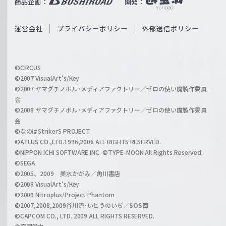
商品企画：
開発：
ß
e
S
O
運営会社
プライバシーポリシー
外部送信ポリシー
c
f
h
f
w
i
a
©CIRCUS
c
©2007 VisualArt's/Key
r
i
©2007 ヤマグチノボル･メディアファクトリー／ゼロの使い魔製作委員
z
会
a
©2008 ヤマグチノボル･メディアファクトリー／ゼロの使い魔製作委員
l
会
C
©なのはStrikerS PROJECT
h
©ATLUS CO.,LTD.1996,2006 ALL RIGHTS RESERVED.
a
©NIPPON ICHI SOFTWARE INC. ©TYPE-MOON All Rights Reserved.
n
©SEGA
©2005、2009 美水かがみ／角川書店
n
©2008 VisualArt's/Key
e
©2009 Nitroplus/Project Phantom
l
©2007,2008,2009谷川流･いとうのいぢ／
SOS団
©CAPCOM CO., LTD. 2009 ALL RIGHTS RESERVED.