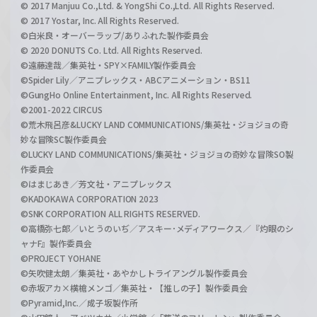
© 2017 Manjuu Co.,Ltd. & YongShi Co.,Ltd. All Rights Reserved.
© 2017 Yostar, Inc. All Rights Reserved.
©白米良・オーバーラップ/ありふれた製作委員会
© 2020 DONUTS Co. Ltd. All Rights Reserved.
©遠藤達哉／集英社・SPY×FAMILY製作委員会
©Spider Lily／アニプレックス・ABCアニメーション・BS11
©GungHo Online Entertainment, Inc. All Rights Reserved.
©2001-2022 CIRCUS
©荒木飛呂彦&LUCKY LAND COMMUNICATIONS/集英社・ジョジョの奇
妙な冒険SC製作委員会
©LUCKY LAND COMMUNICATIONS/集英社・ジョジョの奇妙な冒険SO製
作委員会
©はまじあき／芳文社・アニプレックス
©KADOKAWA CORPORATION 2023
©SNK CORPORATION ALL RIGHTS RESERVED.
©高橋弥七郎／いとうのいぢ／アスキー･メディアワークス／『灼眼のシ
ャナF』製作委員会
©PROJECT YOHANE
©矢吹健太朗／集英社・あやかしトライアングル製作委員会
©赤坂アカ×横槍メンゴ／集英社・【推しの子】製作委員会
©Pyramid,Inc.／成子坂製作所