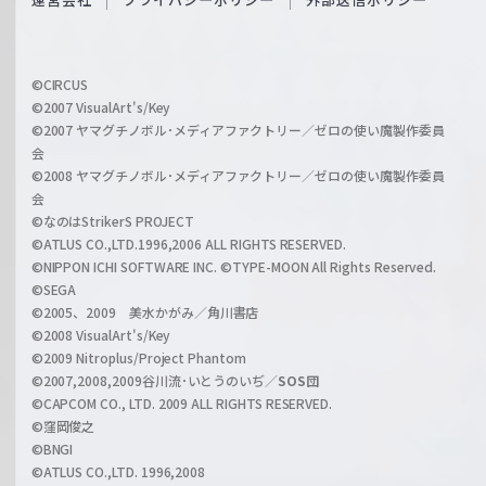
c
f
h
f
w
i
a
©CIRCUS
c
©2007 VisualArt's/Key
r
i
©2007 ヤマグチノボル･メディアファクトリー／ゼロの使い魔製作委員
z
会
a
©2008 ヤマグチノボル･メディアファクトリー／ゼロの使い魔製作委員
l
会
C
©なのはStrikerS PROJECT
h
©ATLUS CO.,LTD.1996,2006 ALL RIGHTS RESERVED.
a
©NIPPON ICHI SOFTWARE INC. ©TYPE-MOON All Rights Reserved.
n
©SEGA
©2005、2009 美水かがみ／角川書店
n
©2008 VisualArt's/Key
e
©2009 Nitroplus/Project Phantom
l
©2007,2008,2009谷川流･いとうのいぢ／
SOS団
©CAPCOM CO., LTD. 2009 ALL RIGHTS RESERVED.
©窪岡俊之
©BNGI
©ATLUS CO.,LTD. 1996,2008