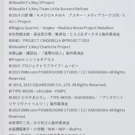
©VisualArt's/Key/SProject
©VisualArt's/Key/Team Little Busters! Refrain
©2014 川原 礫／ＫＡＤＯＫＡＷＡ アスキー・メディアワークス刊／S
AOⅡ Project
©Magica Quartet／Aniplex・Madoka Movie Project Rebellion
©矢吹健太朗・長谷見沙貴／集英社・とらぶるダークネス製作委員会
©BNEI／PROJECT CINDERELLA ©PROJECT DD3
©VisualArt's/Key/Charlotte Project
©諫山創・講談社／「進撃の巨人」製作委員会
©Project シンフォギアＧＸ
©2015 プロジェクトラブライブ！ムービー
©2015 DMM.com POWERCHORD STUDIO / C2 / KADOKAWA All Rights
Reserved.
© 2014, 2015 SQUARE ENIX CO., LTD. All Rights Reserved.
©TYPE-MOON・ufotable・FSNPC
©2015 ひろやまひろし・TYPE-MOON／KADOKAWA／「プリズマ☆イ
リヤ ツヴァイ ヘルツ！」製作委員会
©2016 DMM.com POWERCHORD STUDIO / C2 / KADOKAWA All Rights
Reserved.
©赤塚不二夫／おそ松さん製作委員会
©高橋留美子・小学館／NHK・NEP・ShoPro