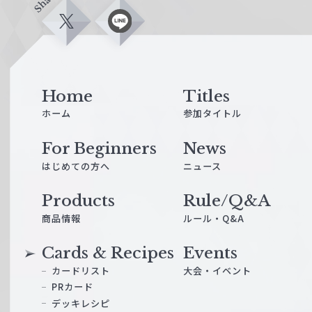
Share
X
L
i
n
e
Home
Titles
ホーム
参加タイトル
For Beginners
News
はじめての方へ
ニュース
Products
Rule/Q&A
商品情報
ルール・Q&A
Cards & Recipes
Events
カードリスト
大会・イベント
PRカード
デッキレシピ