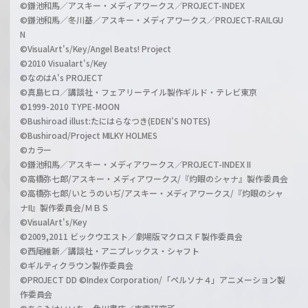
©鎌池和馬／アスキー・メディアワークス／PROJECT-INDEX
©鎌池和馬／冬川基／アスキー・メディアワークス／PROJECT-RAILGU
N
©VisualArt's/Key/Angel Beats! Project
©2010 Visualart's/Key
©なのはA's PROJECT
©真島ヒロ／講談社・フェアリーテイル製作ギルド・テレビ東京
©1999-2010 TYPE-MOON
©Bushiroad illust:たにはらなつき(EDEN'S NOTES)
©Bushiroad/Project MILKY HOLMES
©カラー
©鎌池和馬／アスキー・メディアワークス／PROJECT-INDEX II
©高橋弥七郎/アスキー・メディアワークス/『灼眼のシャナ』製作委員会
©高橋弥七郎/いとうのいぢ/アスキー・メディアワークス/『灼眼のシャ
ナII』製作委員会/ＭＢＳ
©VisualArt's/Key
©2009,2011 ビックウエスト／劇場版マクロスＦ製作委員会
©西尾維新／講談社・アニプレックス・シャフト
©ギルティクラウン製作委員会
©PROJECT DD ©Index Corporation/「ペルソナ４」アニメーション製
作委員会