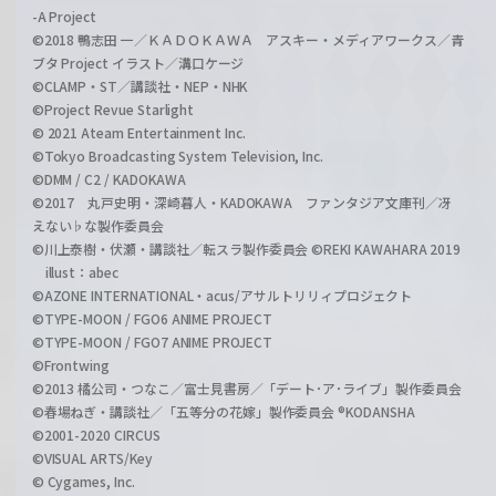
-A Project
©2018 鴨志田 一／ＫＡＤＯＫＡＷＡ アスキー・メディアワークス／青
ブタ Project イラスト／溝口ケージ
©CLAMP・ST／講談社・NEP・NHK
©Project Revue Starlight
© 2021 Ateam Entertainment Inc.
©Tokyo Broadcasting System Television, Inc.
©DMM / C2 / KADOKAWA
©2017 丸戸史明・深崎暮人・KADOKAWA ファンタジア文庫刊／冴
えない♭な製作委員会
©川上泰樹・伏瀬・講談社／転スラ製作委員会 ©REKI KAWAHARA 2019
illust：abec
©AZONE INTERNATIONAL・acus/アサルトリリィプロジェクト
©TYPE-MOON / FGO6 ANIME PROJECT
©TYPE-MOON / FGO7 ANIME PROJECT
©Frontwing
©2013 橘公司・つなこ／富士見書房／「デート･ア･ライブ」製作委員会
©春場ねぎ・講談社／「五等分の花嫁」製作委員会 ®KODANSHA
©2001-2020 CIRCUS
©VISUAL ARTS/Key
© Cygames, Inc.