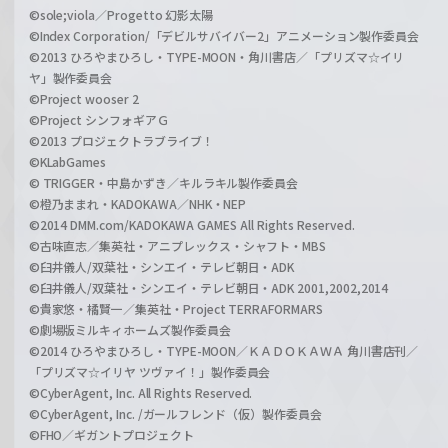
©sole;viola／Progetto 幻影太陽
©Index Corporation/「デビルサバイバー2」アニメーション製作委員会
©2013 ひろやまひろし・TYPE-MOON・角川書店／「プリズマ☆イリ
ヤ」製作委員会
©Project wooser 2
©Project シンフォギアＧ
©2013 プロジェクトラブライブ！
©KLabGames
© TRIGGER・中島かずき／キルラキル製作委員会
©橙乃ままれ・KADOKAWA／NHK・NEP
©2014 DMM.com/KADOKAWA GAMES All Rights Reserved.
©古味直志／集英社・アニプレックス・シャフト・MBS
©臼井儀人/双葉社・シンエイ・テレビ朝日・ADK
©臼井儀人/双葉社・シンエイ・テレビ朝日・ADK 2001,2002,2014
©貴家悠・橘賢一／集英社・Project TERRAFORMARS
©劇場版ミルキィホームズ製作委員会
©2014 ひろやまひろし・TYPE-MOON／ＫＡＤＯＫＡＷＡ 角川書店刊／
「プリズマ☆イリヤ ツヴァイ！」製作委員会
©CyberAgent, Inc. All Rights Reserved.
©CyberAgent, Inc. /ガールフレンド（仮）製作委員会
©FHO／ギガントプロジェクト