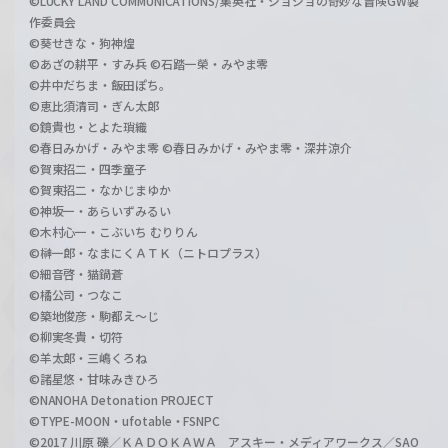
©LUCKY LAND COMMUNICATIONS/集英社・ジョジョの奇妙な冒険GW製
作委員会
©葵せきな・狗神煌
©あざの耕平・すみ兵 ©石踏一榮・みやま零
©井中だちま・飯田ぽち。
©恵比須清司・ぎん太郎
©鏡貴也・とよた瑣織
©春日みかげ・みやま零 ©春日みかげ・みやま零・深井涼介
©賀東招二・四季童子
©賀東招二・なかじまゆか
©神坂一・あらいずみるい
©木村心一・こぶいち むりりん
©榊一郎・なまにくＡＴＫ（ニトロプラス）
©細音啓・猫鍋蒼
©橘公司・つなこ
©築地俊彦・駒都え～じ
©柳実冬貴・切符
©羊太郎・三嶋くろね
©諸星悠・甘味みきひろ
©NANOHA Detonation PROJECT
©TYPE-MOON・ufotable・FSNPC
©2017 川原 礫／ＫＡＤＯＫＡＷＡ アスキー・メディアワークス／SAO