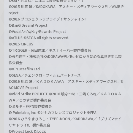
©Koi・芳文社／ご注文は製作委員会ですか？？
©2015 川原 礫／KADOKAWA アスキー・メディアワークス刊／AWIB P
roject
©2016 プロジェクトラブライブ！サンシャイン!!
©BanG Dream! Project
©VisualArt's/Key/Rewrite Project
©ATLUS ©SEGA All rights reserved.
©2015 CIRCUS
©TRIGGER・岡田麿里／キズナイーバー製作委員会
©長月達平・株式会社KADOKAWA刊／Re:ゼロから始める異世界生活製
作委員会
©&™Lucasfilm Ltd.
©SEGA／チェンクロ・フィルムパートナーズ
©2016 川原 礫／ＫＡＤＯＫＡＷＡ アスキー・メディアワークス刊／S
AO MOVIE Project
©ViVid Strike PROJECT ©2016 暁なつめ・三嶋くろね／ＫＡＤＯＫＡ
ＷＡ／このすば製作委員会
©ミルキィFFPN製作委員会
© Pokelabo, Inc. ©けものフレンズプロジェクト/KFPA
©2016 ひろやまひろし・TYPE-MOON／KADOKAWA／「プリズマ☆イ
リヤ ドライ!!」製作委員会
©Project Luck & Logic