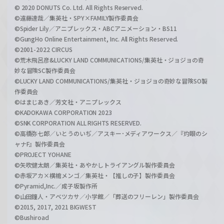
© 2020 DONUTS Co. Ltd. All Rights Reserved.
©遠藤達哉／集英社・SPY×FAMILY製作委員会
©Spider Lily／アニプレックス・ABCアニメーション・BS11
©GungHo Online Entertainment, Inc. All Rights Reserved.
©2001-2022 CIRCUS
©荒木飛呂彦&LUCKY LAND COMMUNICATIONS/集英社・ジョジョの奇
妙な冒険SC製作委員会
©LUCKY LAND COMMUNICATIONS/集英社・ジョジョの奇妙な冒険SO製
作委員会
©はまじあき／芳文社・アニプレックス
©KADOKAWA CORPORATION 2023
©SNK CORPORATION ALL RIGHTS RESERVED.
©高橋弥七郎／いとうのいぢ／アスキー･メディアワークス／『灼眼のシ
ャナF』製作委員会
©PROJECT YOHANE
©矢吹健太朗／集英社・あやかしトライアングル製作委員会
©赤坂アカ×横槍メンゴ／集英社・【推しの子】製作委員会
©Pyramid,Inc.／成子坂製作所
©山田鐘人・アベツカサ／小学館／「葬送のフリーレン」製作委員会
©2015, 2017, 2021 BIGWEST
©Bushiroad