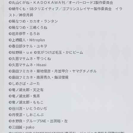
©丸山くがね・ＫＡＤＯＫＡＷＡ刊／オーバーロード2製作委員会
©蝸牛くも・SBクリエイティブ／ゴブリンスレイヤー製作委員会 イラ
スト／神奈月昇
©暁なつめ・カカオ・ランタン
©暁なつめ・三嶋くろね
©岩井恭平・るろお
©上栖綴人・Nitroplus
©春日部タケル・ユキヲ
©枯野瑛・ｕｅ ©気がつけば毛玉・かにビーム
©久慈マサムネ・平つくね
©久慈マサムネ・Hisasi
©島田フミカネ・築地俊彦・月並甲介・ヤマグチノボル
©島田フミカネ・南房秀久・飯沼俊規
©しめさば・ぶーた
©竜ノ湖太郎・天之有
©竜ノ湖太郎・焦茶
©竜ノ湖太郎・ももこ
©谷川流・いとうのいぢ
©月夜涙・しおこんぶ
©水野良・グループSNE・出渕裕・左
©三田誠・pako