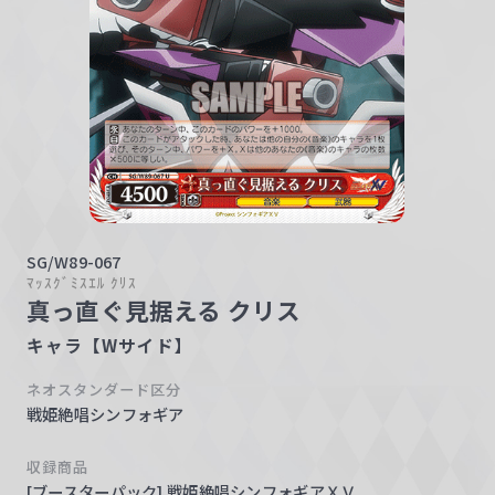
w
a
r
z
SG/W89-067
ﾏｯｽｸﾞﾐｽｴﾙ ｸﾘｽ
真っ直ぐ見据える クリス
キャラ【Wサイド】
ネオスタンダード区分
戦姫絶唱シンフォギア
収録商品
[ブースターパック] 戦姫絶唱シンフォギアＸＶ