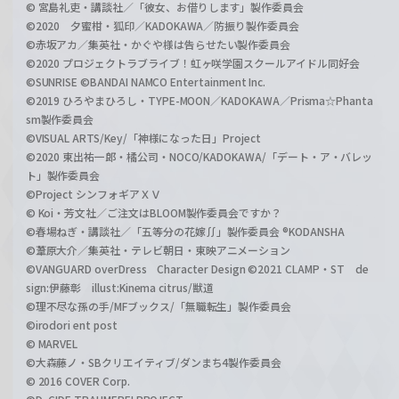
© 宮島礼吏・講談社／「彼女、お借りします」製作委員会
©2020 夕蜜柑・狐印／KADOKAWA／防振り製作委員会
©赤坂アカ／集英社・かぐや様は告らせたい製作委員会
©2020 プロジェクトラブライブ！虹ヶ咲学園スクールアイドル同好会
©SUNRISE ©BANDAI NAMCO Entertainment Inc.
©2019 ひろやまひろし・TYPE-MOON／KADOKAWA／Prisma☆Phanta
sm製作委員会
©VISUAL ARTS/Key/「神様になった日」Project
©2020 東出祐一郎・橘公司・NOCO/KADOKAWA/「デート・ア・バレッ
ト」製作委員会
©Project シンフォギアＸＶ
© Koi・芳文社／ご注文はBLOOM製作委員会ですか？
©春場ねぎ・講談社／「五等分の花嫁∬」製作委員会 ®KODANSHA
©葦原大介／集英社・テレビ朝日・東映アニメーション
©VANGUARD overDress Character Design ©2021 CLAMP・ST de
sign:伊藤彰 illust:Kinema citrus/獣道
©理不尽な孫の手/MFブックス/「無職転生」製作委員会
©irodori ent post
© MARVEL
©大森藤ノ・SBクリエイティブ/ダンまち4製作委員会
© 2016 COVER Corp.