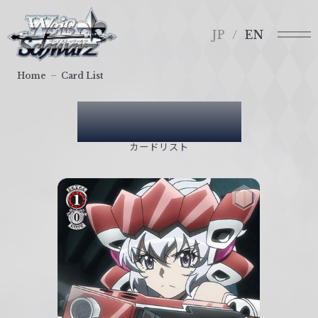
メ
ヴ
ニ
ァ
JP
EN
ュ
イ
ー
ス
Home
Card List
シ
ュ
Card List
ヴ
ァ
カードリスト
ル
ツ
｜
W
e
i
ß
S
c
h