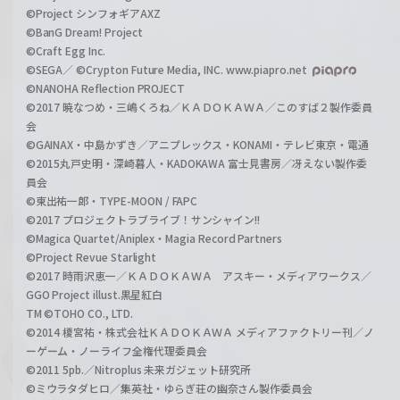
©Project シンフォギアAXZ
©BanG Dream! Project
©Craft Egg Inc.
©SEGA／ ©Crypton Future Media, INC. www.piapro.net
©NANOHA Reflection PROJECT
©2017 暁なつめ・三嶋くろね／ＫＡＤＯＫＡＷＡ／このすば２製作委員
会
©GAINAX・中島かずき／アニプレックス・KONAMI・テレビ東京・電通
©2015丸戸史明・深崎暮人・KADOKAWA 富士見書房／冴えない製作委
員会
©東出祐一郎・TYPE-MOON / FAPC
©2017 プロジェクトラブライブ！サンシャイン!!
©Magica Quartet/Aniplex・Magia Record Partners
©Project Revue Starlight
©2017 時雨沢恵一／ＫＡＤＯＫＡＷＡ アスキー・メディアワークス／
GGO Project illust.黒星紅白
TM ©TOHO CO., LTD.
©2014 榎宮祐・株式会社ＫＡＤＯＫＡＷＡ メディアファクトリー刊／ノ
ーゲーム・ノーライフ全権代理委員会
©2011 5pb.／Nitroplus 未来ガジェット研究所
©ミウラタダヒロ／集英社・ゆらぎ荘の幽奈さん製作委員会