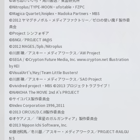
©あらゐけいいち・角川書店／東雲研究所
©Nitroplus/TYPE-MOON・ufotable・FZPC
©Magica Quartet/Aniplex・Madoka Partners・MBS
©2012 ヤマグチノボル・メディアファクトリー／ゼロの使い魔Ｆ製作委
員会
©Project シンフォギア
©BNGI／PROJECT iM@S
©2012 MAGES./5pb./Nitroplus
©川原 礫／アスキー・メディアワークス／AW Project
©SEGA / ©Crypton Future Media, Inc. www.crypton.net Illustration
by KEI
©VisualArt's/Key/Team Little Busters!
©川原 礫／アスキー・メディアワークス／SAO Project
©vividred project・MBS ©2013 プロジェクトラブライブ！
©NANOHA The MOVIE 2nd A's PROJECT
©サイコパス製作委員会
©Index Corporation 1996,2011
©2013 CIRCUS/D.C.III製作委員会
©オケアノス／「翠星のガルガンティア」製作委員会
©2013 Nippon Ichi Software, Inc.
©鎌池和馬／冬川基／アスキー・メディアワークス／PROJECT-RAILGU
N S