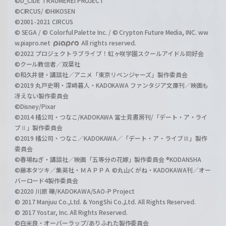
©D_CIDE TRAUMEREI PROJECT
©CIRCUS/ ©HIKOSEN
©2001-2021 CIRCUS
© SEGA / © Colorful Palette Inc. / © Crypton Future Media, INC. ww
w.piapro.net
All rights reserved.
©2022 プロジェクトラブライブ！虹ヶ咲学園スクールアイドル同好会
©クール教信者／双葉社
©和久井健・講談社／アニメ「東京リベンジャーズ」製作委員会
©2019 丸戸史明・深崎暮人・KADOKAWA ファンタジア文庫刊／映画も
冴えない製作委員会
©Disney/Pixar
©2014 橘公司・つなこ/KADOKAWA 富士見書房刊/「デート・ア・ライ
ブⅡ」製作委員会
©2019 橘公司・つなこ／KADOKAWA／「デート・ア・ライブⅢ」製作
委員会
©春場ねぎ・講談社／映画「五等分の花嫁」製作委員会 ®KODANSHA
©藤本タツキ／集英社・ＭＡＰＰＡ ©丸山くがね・KADOKAWA刊／オー
バーロード4製作委員会
©2020 川原 礫/KADOKAWA/SAO-P Project
© 2017 Manjuu Co.,Ltd. & YongShi Co.,Ltd. All Rights Reserved.
© 2017 Yostar, Inc. All Rights Reserved.
©白米良・オーバーラップ/ありふれた製作委員会