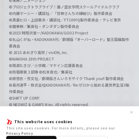
©東映アニメーション
©プロジェクトラブライブ！蓮ノ空女学院スクールアイドルクラブ
©内藤マーシー・講談社／「甘神さんちの縁結び」製作委員会
©真島ヒロ・上田敦夫・講談社／FT100YQ製作委員会・テレビ東京
©龍幸伸／集英社・ダンダダン製作委員会
©2023 時雨沢恵一/KADOKAWA/GGO2 Project
©丸山くがね・KADOKAWA刊／劇場版「オーバーロード」聖王国編製作
委員会
© 2023 あおぎり高校 / viviON, inc.
©NANOHA 20th PROJECT
©雨森たきび／小学館／マケイン応援委員会
©防衛隊第３部隊 ©松本直也／集英社
©原悠衣・芳文社／劇場版きんいろモザイク Thank you!! 製作委員会
©長月達平・株式会社KADOKAWA刊／Re:ゼロから始める異世界生活3製
作委員会
©SHIFT UP CORP.
© NEOWIZ & GAMFS N inc. All rights reserved.
©ATLUS. ©SEGA.
✕
©GIRLS und PANZER Projekt
This website uses cookies
©GIRLS und PANZER Film Projekt
This site uses cookies. For more details, please see our
©GIRLS und PANZER Finale Projekt
Privacy Policy
.