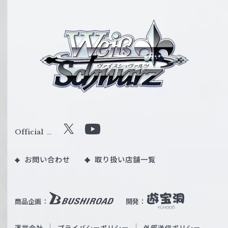
ヴ
ァ
イ
ス
シ
ュ
ヴ
ァ
ル
Official
X
Y
ツ
o
｜
お問い合わせ
取り扱い店舗一覧
u
W
T
e
u
i
b
商品企画：
開発：
ß
e
S
O
運営会社
プライバシーポリシー
外部送信ポリシー