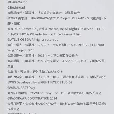
©HAKAMA Inc
©Bushiroad
©春場ねぎ・講談社／「五等分の花嫁∽」製作委員会
©2022 鴨志田 一/KADOKAWA/青ブタ Project ©CLAMP・ST/講談社・N
EP・NHK
© NEXON Games Co., Ltd. & Yostar, Inc. All Rights Reserved. THE ID
OLM@STER™& ©Bandai Namco Entertainment Inc.
©ATLUS ©SEGA All rights reserved.
©臼井儀人／双葉社・シンエイ・テレビ朝日・ADK 1993-2024 ©Front
wing/Project GPT
©高橋陽一／集英社・2018キャプテン翼製作委員会
©高橋陽一／集英社・キャプテン翼シーズン２ ジュニアユース編製作委
員会
©あfろ・芳文社／野外活動プロジェクト
©和月伸宏／集英社・「るろうに剣心 －明治剣客浪漫譚－」製作委員会
©WFS Developed by WRIGHT FLYER STUDIOS
©VISUAL ARTS/Key
©2024 劇場版「ウマ娘 プリティーダービー 新時代の扉」製作委員会
©KADOKAWA CORPORATION 2024
©長月達平・株式会社KADOKAWA刊／Re:ゼロから始める異世界生活2製
作委員会