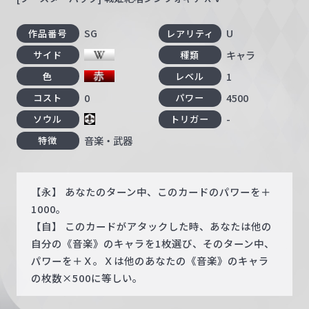
SG
U
作品番号
レアリティ
キャラ
サイド
種類
1
色
レベル
0
4500
コスト
パワー
-
ソウル
トリガー
音楽・武器
特徴
【永】 あなたのターン中、このカードのパワーを＋
1000。
【自】 このカードがアタックした時、あなたは他の
自分の《音楽》のキャラを1枚選び、そのターン中、
パワーを＋Ｘ。Ｘは他のあなたの《音楽》のキャラ
の枚数×500に等しい。