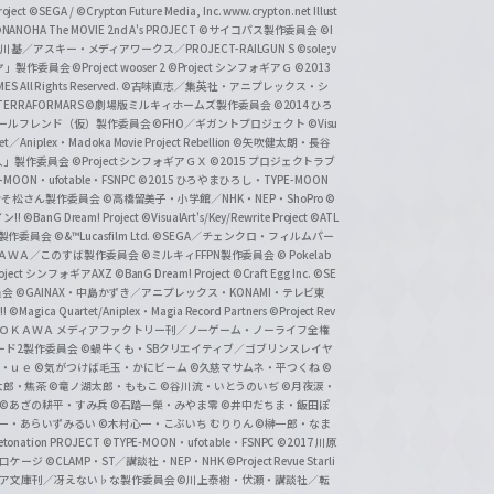
ject
©SEGA / ©Crypton Future Media, Inc. www.crypton.net Illust
NANOHA The MOVIE 2nd A's PROJECT
©サイコパス製作委員会
©I
基／アスキー・メディアワークス／PROJECT-RAILGUN S
©sole;v
リヤ」製作委員会
©Project wooser 2
©Project シンフォギアＧ
©2013
 All Rights Reserved.
©古味直志／集英社・アニプレックス・シ
ERRAFORMARS
©劇場版ミルキィホームズ製作委員会
©2014 ひろ
nc. /ガールフレンド（仮）製作委員会
©FHO／ギガントプロジェクト
©Visu
et／Aniplex・Madoka Movie Project Rebellion
©矢吹健太朗・長谷
人」製作委員会
©Project シンフォギアＧＸ
©2015 プロジェクトラブ
-MOON・ufotable・FSNPC
©2015 ひろやまひろし・TYPE-MOON
おそ松さん製作委員会
©高橋留美子・小学館／NHK・NEP・ShoPro
©
ン!!
©BanG Dream! Project
©VisualArt's/Key/Rewrite Project
©ATL
活製作委員会
©&™Lucasfilm Ltd.
©SEGA／チェンクロ・フィルムパー
ＡＤＯＫＡＷＡ／このすば製作委員会
©ミルキィFFPN製作委員会
© Pokelab
roject シンフォギアAXZ
©BanG Dream! Project
©Craft Egg Inc.
©SE
員会
©GAINAX・中島かずき／アニプレックス・KONAMI・テレビ東
!
©Magica Quartet/Aniplex・Magia Record Partners
©Project Rev
ＡＤＯＫＡＷＡ メディアファクトリー刊／ノーゲーム・ノーライフ全権
ード2製作委員会
©蝸牛くも・SBクリエイティブ／ゴブリンスレイヤ
・ｕｅ ©気がつけば毛玉・かにビーム
©久慈マサムネ・平つくね
©
太郎・焦茶
©竜ノ湖太郎・ももこ
©谷川流・いとうのいぢ
©月夜涙・
©あざの耕平・すみ兵 ©石踏一榮・みやま零
©井中だちま・飯田ぽ
一・あらいずみるい
©木村心一・こぶいち むりりん
©榊一郎・なま
tonation PROJECT
©TYPE-MOON・ufotable・FSNPC
©2017 川原
溝口ケージ
©CLAMP・ST／講談社・NEP・NHK
©Project Revue Starli
タジア文庫刊／冴えない♭な製作委員会
©川上泰樹・伏瀬・講談社／転