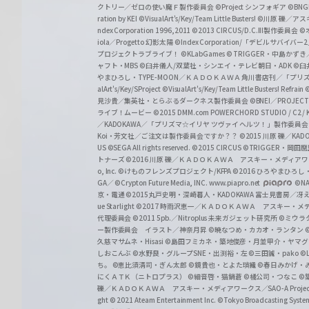
クトリー／ゼロの使い魔Ｆ製作委員会
©Project シンフォギア
©BNG
r
ration by KEI
©VisualArt's/Key/Team Little Busters!
©川原 礫／アスキ
z
ndex Corporation 1996,2011
©2013 CIRCUS/D.C.III製作委員会
©
iola／Progetto 幻影太陽
©Index Corporation/「デビルサバ
プロジェクトラブライブ！
©KLabGames
© TRIGGER・中島か
ャフト・MBS
©臼井儀人/双葉社・シンエイ・テレビ朝日・ADK
©臼
やまひろし・TYPE-MOON／ＫＡＤＯＫＡＷＡ 角川書店刊／「プ
alArt's/Key/SProject
©VisualArt's/Key/Team Little Busters! Refrain
見沙貴／集英社・とらぶるダークネス製作委員会
©BNEI／PROJECT 
ライブ！ムービー
©2015 DMM.com POWERCHORD STUDIO / C2 / KA
／KADOKAWA／「プリズマ☆イリヤ ツヴァイ ヘルツ！」製作委員
Koi・芳文社／ご注文は製作委員会ですか？？
©2015 川原 礫／KA
US ©SEGA All rights reserved.
©2015 CIRCUS
©TRIGGER・岡
トナーズ
©2016 川原 礫／ＫＡＤＯＫＡＷＡ アスキー・メディアワークス刊
o, Inc. ©けものフレンズプロジェクト/KFPA
©2016 ひろやまひろし
GA／ ©Crypton Future Media, INC. www.piapro.net
©NA
京・電通
©2015丸戸史明・深崎暮人・KADOKAWA 富士見書房／
ue Starlight
©2017 時雨沢恵一／ＫＡＤＯＫＡＷＡ アスキー・メディアワー
代理委員会
©2011 5pb.／Nitroplus 未来ガジェット研究所
©ミウラ
ー製作委員会 イラスト／神奈月昇
©暁なつめ・カカオ・ランタン
久慈マサムネ・Hisasi
©島田フミカネ・築地俊彦・月並甲介・ヤマ
しおこんぶ
©水野良・グループSNE・出渕裕・左
©三田誠・pako
©
ち。
©恵比須清司・ぎん太郎
©鏡貴也・とよた瑣織
©春日みかげ・
にくＡＴＫ（ニトロプラス）
©細音啓・猫鍋蒼
©橘公司・つなこ
©
礫／ＫＡＤＯＫＡＷＡ アスキー・メディアワークス／SAO-A Projec
ght
© 2021 Ateam Entertainment Inc.
©Tokyo Broadcasting System 