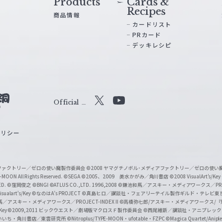
Products
Cards &
Recipes
商品情報
カードリスト
PRカード
デッキレシピ
Official
X
Y
o
ポリシー
u
T
u
ィアファクトリー／ゼロの使い魔製作委員会
©2008 ヤマグチノボル･メディアファクトリー／ゼロの使
b
MOON All Rights Reserved.
©SEGA
©2005、2009 美水かがみ／角川書店
©2008 VisualArt's/Key
ED.
©窪岡俊之
©BNGI
©ATLUS CO.,LTD. 1996,2008
©鎌池和馬／アスキー・メディアワークス／PROJE
e
sualart's/Key
©なのはA's PROJECT
©真島ヒロ／講談社・フェアリーテイル製作ギルド・テレビ東
／アスキー・メディアワークス／PROJECT-INDEX II
©高橋弥七郎/アスキー・メディアワークス/
O
/Key
©2009,2011 ビックウエスト／劇場版マクロスＦ製作委員会
©西尾維新／講談社・アニプレッ
f
いいち・角川書店／東雲研究所
©Nitroplus/TYPE-MOON・ufotable・FZPC
©Magica Quartet/Anip