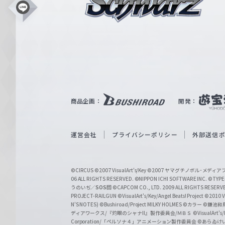
シ
L
i
ュ
n
e
ヴ
ァ
ル
ツ
｜
商品企画：
開発：
W
e
i
運営会社
プライバシーポリシー
外部送信
ß
S
©CIRCUS
©2007 VisualArt's/Key
©2007 ヤマグチノボル･メデ
c
06 ALL RIGHTS RESERVED.
©NIPPON ICHI SOFTWARE INC. ©TYPE-
うのいぢ／
SOS団
©CAPCOM CO., LTD. 2009 ALL RIGHTS RESERV
h
PROJECT-RAILGUN
©VisualArt's/Key/Angel Beats! Project
©2010 Vi
w
N'S NOTES)
©Bushiroad/Project MILKY HOLMES
©カラー
©鎌池和馬
ディアワークス/『灼眼のシャナII』製作委員会/ＭＢＳ
©VisualArt's
a
Corporation/「ペルソナ４」アニメーション製作委員会
©あらゐけ