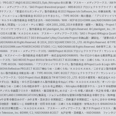
I／PROJECT iM@S
©2012 MAGES./5pb./Nitroplus
©川原 礫／アスキー・メディアワークス／AW Pro
f
ー・メディアワークス／SAO Project
©vividred project・MBS ©2013 プロジェクトラブライブ！
©
i
オケアノス／「翠星のガルガンティア」製作委員会
©2013 Nippon Ichi Software, Inc.
©鎌池和馬／冬川
イバー2」アニメーション製作委員会
©2013 ひろやまひろし・TYPE-MOON・角川書店／「プリズマ☆イ
c
ずき／キルラキル製作委員会
©橙乃ままれ・KADOKAWA／NHK・NEP
©2014 DMM.com/KADOKAWA GAMES
井儀人/双葉社・シンエイ・テレビ朝日・ADK 2001,2002,2014
©貴家悠・橘賢一／集英社・Project T
i
リズマ☆イリヤ ツヴァイ！」製作委員会
©CyberAgent, Inc. All Rights Reserved.
©CyberAgent, I
a
©2014 川原 礫／ＫＡＤＯＫＡＷＡ アスキー・メディアワークス刊／SAOⅡ Project
©Magica Quart
CINDERELLA ©PROJECT DD3
©VisualArt's/Key/Charlotte Project
©諫山創・講談社／「進撃の巨
l
DOKAWA All Rights Reserved.
© 2014, 2015 SQUARE ENIX CO., LTD. All Rights Reserved.
©TYPE
会
©2016 DMM.com POWERCHORD STUDIO / C2 / KADOKAWA All Rights Reserved.
©赤塚不二夫／
C
DOKAWA アスキー・メディアワークス刊／AWIB Project
©2016 プロジェクトラブライブ！サンシャイ
h
田麿里／キズナイーバー製作委員会
©長月達平・株式会社KADOKAWA刊／Re:ゼロから始める異世界生
／SAO MOVIE Project
©ViVid Strike PROJECT ©2016 暁なつめ・三嶋くろね／Ｋ
a
・TYPE-MOON／KADOKAWA／「プリズマ☆イリヤ ドライ!!」製作委員会
©Project Luck & Logic
©P
NOHA Reflection PROJECT
©2017 暁なつめ・三嶋くろね／ＫＡＤＯＫＡＷＡ／このすば２製作委
n
冴えない製作委員会
©東出祐一郎・TYPE-MOON / FAPC
©2017 プロジェクトラブライブ！サンシャイン!
n
クス／GGO Project illust.黒星紅白
TM ©TOHO CO., LTD.
©2014 榎宮祐・株式会社Ｋ
タダヒロ／集英社・ゆらぎ荘の幽奈さん製作委員会
©丸山くがね・ＫＡＤＯＫＡＷＡ刊／オーバーロ
e
©暁なつめ・三嶋くろね
©岩井恭平・るろお
©上栖綴人・Nitroplus
©春日部タケル・ユキヲ
©枯野瑛
グチノボル
©島田フミカネ・南房秀久・飯沼俊規
©しめさば・ぶーた
©竜ノ湖太郎・天之有
©竜ノ湖
l
LUCKY LAND COMMUNICATIONS/集英社・ジョジョの奇妙な冒険GW製作委員会
©葵せきな・狗神煌
みやま零 ©春日みかげ・みやま零・深井涼介
©賀東招二・四季童子
©賀東招二・なかじまゆか
©神坂
築地俊彦・駒都え～じ
©柳実冬貴・切符
©羊太郎・三嶋くろね
©諸星悠・甘味みきひろ
©NANOHA De
t
©2018 鴨志田 一／ＫＡＤＯＫＡＷＡ アスキー・メディアワークス／青ブタ Project イラスト／
Television, Inc.
©DMM / C2 / KADOKAWA
©2017 丸戸史明・深崎暮人・KADOKAWA ファン