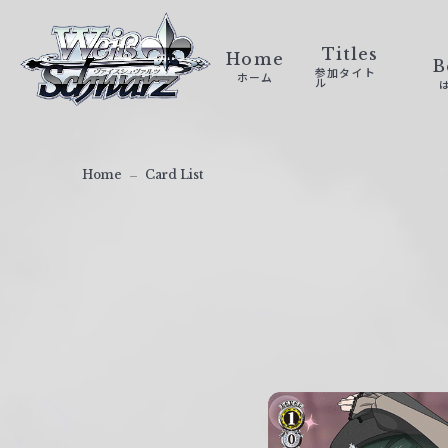
ヴ
ァ
Titles
Home
B
参加タイト
ホーム
イ
ル
ス
シ
ュ
Home
Card List
ヴ
ァ
ル
ツ
｜
W
e
i
ß
S