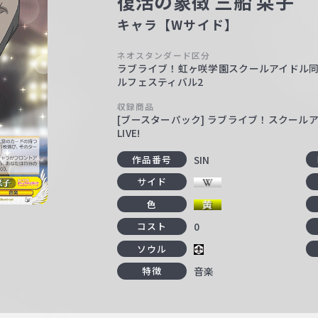
復活の象徴 三船 栞子
キャラ【Wサイド】
ネオスタンダード区分
ラブライブ！虹ヶ咲学園スクールアイドル同好
ルフェスティバル2
収録商品
[ブースターパック] ラブライブ！スクールアイ
LIVE!
SIN
作品番号
サイド
色
0
コスト
ソウル
音楽
特徴