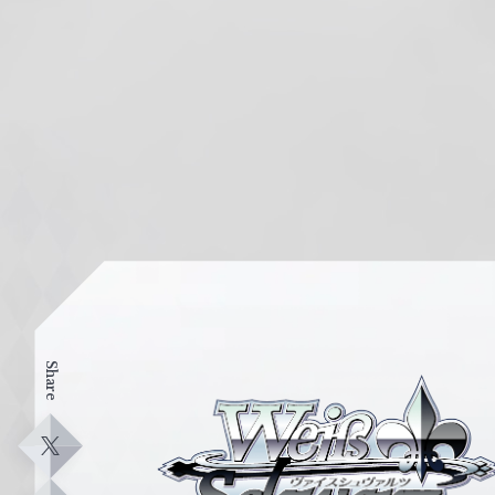
Share
ヴ
ァ
イ
X
ス