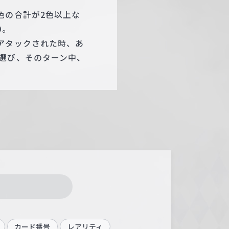
色の合計が2色以上な
0。
アタックされた時、あ
選び、そのターン中、
カード番号
レアリティ