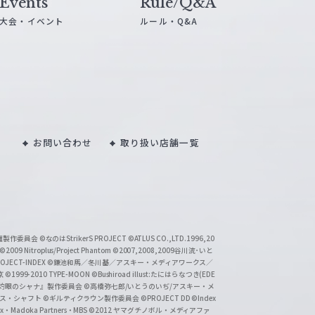
Events
Rule/Q&A
大会・イベント
ルール・Q&A
お問い合わせ
取り扱い店舗一覧
い魔製作委員会
©なのはStrikerS PROJECT
©ATLUS CO.,LTD.1996,20
©2009 Nitroplus/Project Phantom
©2007,2008,2009谷川流･いと
CT-INDEX
©鎌池和馬／冬川基／アスキー・メディアワークス／
京
©1999-2010 TYPE-MOON
©Bushiroad illust:たにはらなつき(EDE
『灼眼のシャナ』製作委員会
©高橋弥七郎/いとうのいぢ/アスキー・メ
クス・シャフト
©ギルティクラウン製作委員会
©PROJECT DD ©Index
lex・Madoka Partners・MBS
©2012 ヤマグチノボル・メディアファ