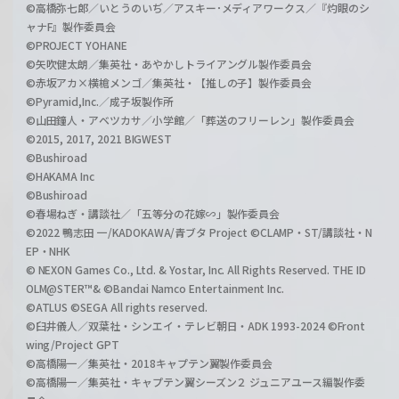
©高橋弥七郎／いとうのいぢ／アスキー･メディアワークス／『灼眼のシ
ャナF』製作委員会
©PROJECT YOHANE
©矢吹健太朗／集英社・あやかしトライアングル製作委員会
©赤坂アカ×横槍メンゴ／集英社・【推しの子】製作委員会
©Pyramid,Inc.／成子坂製作所
©山田鐘人・アベツカサ／小学館／「葬送のフリーレン」製作委員会
©2015, 2017, 2021 BIGWEST
©Bushiroad
©HAKAMA Inc
©Bushiroad
©春場ねぎ・講談社／「五等分の花嫁∽」製作委員会
©2022 鴨志田 一/KADOKAWA/青ブタ Project ©CLAMP・ST/講談社・N
EP・NHK
© NEXON Games Co., Ltd. & Yostar, Inc. All Rights Reserved. THE ID
OLM@STER™& ©Bandai Namco Entertainment Inc.
©ATLUS ©SEGA All rights reserved.
©臼井儀人／双葉社・シンエイ・テレビ朝日・ADK 1993-2024 ©Front
wing/Project GPT
©高橋陽一／集英社・2018キャプテン翼製作委員会
©高橋陽一／集英社・キャプテン翼シーズン２ ジュニアユース編製作委