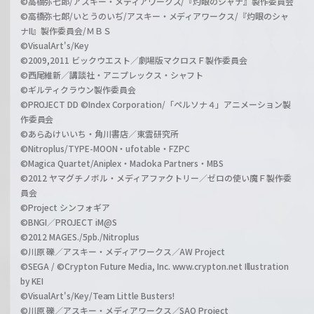
©高橋弥七郎/アスキー・メディアワークス/『灼眼のシャナ』製作委員会
©高橋弥七郎/いとうのいぢ/アスキー・メディアワークス/『灼眼のシャ
ナII』製作委員会/ＭＢＳ
©VisualArt's/Key
©2009,2011 ビックウエスト／劇場版マクロスＦ製作委員会
©西尾維新／講談社・アニプレックス・シャフト
©ギルティクラウン製作委員会
©PROJECT DD ©Index Corporation/「ペルソナ４」アニメーション製
作委員会
©あらゐけいいち・角川書店／東雲研究所
©Nitroplus/TYPE-MOON・ufotable・FZPC
©Magica Quartet/Aniplex・Madoka Partners・MBS
©2012 ヤマグチノボル・メディアファクトリー／ゼロの使い魔Ｆ製作委
員会
©Project シンフォギア
©BNGI／PROJECT iM@S
©2012 MAGES./5pb./Nitroplus
©川原 礫／アスキー・メディアワークス／AW Project
©SEGA / ©Crypton Future Media, Inc. www.crypton.net Illustration
by KEI
©VisualArt's/Key/Team Little Busters!
©川原 礫／アスキー・メディアワークス／SAO Project