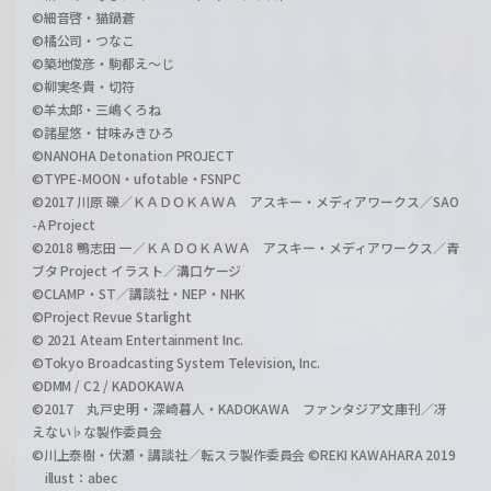
©細音啓・猫鍋蒼
©橘公司・つなこ
©築地俊彦・駒都え～じ
©柳実冬貴・切符
©羊太郎・三嶋くろね
©諸星悠・甘味みきひろ
©NANOHA Detonation PROJECT
©TYPE-MOON・ufotable・FSNPC
©2017 川原 礫／ＫＡＤＯＫＡＷＡ アスキー・メディアワークス／SAO
-A Project
©2018 鴨志田 一／ＫＡＤＯＫＡＷＡ アスキー・メディアワークス／青
ブタ Project イラスト／溝口ケージ
©CLAMP・ST／講談社・NEP・NHK
©Project Revue Starlight
© 2021 Ateam Entertainment Inc.
©Tokyo Broadcasting System Television, Inc.
©DMM / C2 / KADOKAWA
©2017 丸戸史明・深崎暮人・KADOKAWA ファンタジア文庫刊／冴
えない♭な製作委員会
©川上泰樹・伏瀬・講談社／転スラ製作委員会 ©REKI KAWAHARA 2019
illust：abec