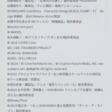
©春場ねぎ・講談社／「五等分の花嫁∬」製作委員会 ®KODANSHA
©葦原大介／集英社・テレビ朝日・東映アニメーション
©VANGUARD overDress Character Design ©2021 CLAMP・ST de
sign:伊藤彰 illust:Kinema citrus/獣道
©理不尽な孫の手/MFブックス/「無職転生」製作委員会
©irodori ent post
© MARVEL
©大森藤ノ・SBクリエイティブ/ダンまち4製作委員会
© 2016 COVER Corp.
©D_CIDE TRAUMEREI PROJECT
©CIRCUS/ ©HIKOSEN
©2001-2021 CIRCUS
© SEGA / © Colorful Palette Inc. / © Crypton Future Media, INC. ww
w.piapro.net
All rights reserved.
©2022 プロジェクトラブライブ！虹ヶ咲学園スクールアイドル同好会
©クール教信者／双葉社
©和久井健・講談社／アニメ「東京リベンジャーズ」製作委員会
©2019 丸戸史明・深崎暮人・KADOKAWA ファンタジア文庫刊／映画も
冴えない製作委員会
©Disney/Pixar
©2014 橘公司・つなこ/KADOKAWA 富士見書房刊/「デート・ア・ライ
ブⅡ」製作委員会