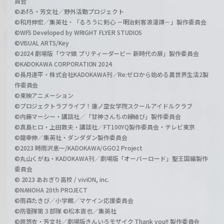
員会
©あfろ・芳文社／野外活動プロジェクト
©和月伸宏／集英社・「るろうに剣心 －明治剣客浪漫譚－」製作委員会
©WFS Developed by WRIGHT FLYER STUDIOS
©VISUAL ARTS/Key
©2024 劇場版「ウマ娘 プリティーダービー 新時代の扉」製作委員会
©KADOKAWA CORPORATION 2024
©長月達平・株式会社KADOKAWA刊／Re:ゼロから始める異世界生活2製
作委員会
©東映アニメーション
©プロジェクトラブライブ！蓮ノ空女学院スクールアイドルクラブ
©内藤マーシー・講談社／「甘神さんちの縁結び」製作委員会
©真島ヒロ・上田敦夫・講談社／FT100YQ製作委員会・テレビ東京
©龍幸伸／集英社・ダンダダン製作委員会
©2023 時雨沢恵一/KADOKAWA/GGO2 Project
©丸山くがね・KADOKAWA刊／劇場版「オーバーロード」聖王国編製作
委員会
© 2023 あおぎり高校 / viviON, inc.
©NANOHA 20th PROJECT
©雨森たきび／小学館／マケイン応援委員会
©防衛隊第３部隊 ©松本直也／集英社
©原悠衣・芳文社／劇場版きんいろモザイク Thank you!! 製作委員会