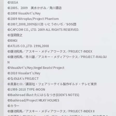
n
©SEGA
©2005、2009 美水かがみ／角川書店
n
©2008 VisualArt's/Key
e
©2009 Nitroplus/Project Phantom
l
©2007,2008,2009谷川流･いとうのいぢ／
SOS団
©CAPCOM CO., LTD. 2009 ALL RIGHTS RESERVED.
©窪岡俊之
©BNGI
©ATLUS CO.,LTD. 1996,2008
©鎌池和馬／アスキー・メディアワークス／PROJECT-INDEX
©鎌池和馬／冬川基／アスキー・メディアワークス／PROJECT-RAILGU
N
©VisualArt's/Key/Angel Beats! Project
©2010 Visualart's/Key
©なのはA's PROJECT
©真島ヒロ／講談社・フェアリーテイル製作ギルド・テレビ東京
©1999-2010 TYPE-MOON
©Bushiroad illust:たにはらなつき(EDEN'S NOTES)
©Bushiroad/Project MILKY HOLMES
©カラー
©鎌池和馬／アスキー・メディアワークス／PROJECT-INDEX II