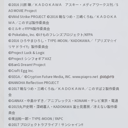
©2016 川原 礫／ＫＡＤＯＫＡＷＡ アスキー・メディアワークス刊／S
AO MOVIE Project
©ViVid Strike PROJECT ©2016 暁なつめ・三嶋くろね／ＫＡＤＯＫＡ
ＷＡ／このすば製作委員会
©ミルキィFFPN製作委員会
© Pokelabo, Inc. ©けものフレンズプロジェクト/KFPA
©2016 ひろやまひろし・TYPE-MOON／KADOKAWA／「プリズマ☆イ
リヤ ドライ!!」製作委員会
©Project Luck & Logic
©Project シンフォギアAXZ
©BanG Dream! Project
©Craft Egg Inc.
©SEGA／ ©Crypton Future Media, INC. www.piapro.net
©NANOHA Reflection PROJECT
©2017 暁なつめ・三嶋くろね／ＫＡＤＯＫＡＷＡ／このすば２製作委員
会
©GAINAX・中島かずき／アニプレックス・KONAMI・テレビ東京・電通
©2015丸戸史明・深崎暮人・KADOKAWA 富士見書房／冴えない製作委
員会
©東出祐一郎・TYPE-MOON / FAPC
©2017 プロジェクトラブライブ！サンシャイン!!