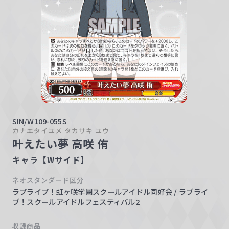
w
a
r
z
SIN/W109-055S
カナエタイユメ タカサキ ユウ
叶えたい夢 高咲 侑
キャラ【Wサイド】
ネオスタンダード区分
ラブライブ！虹ヶ咲学園スクールアイドル同好会 / ラブライ
ブ！スクールアイドルフェスティバル2
収録商品