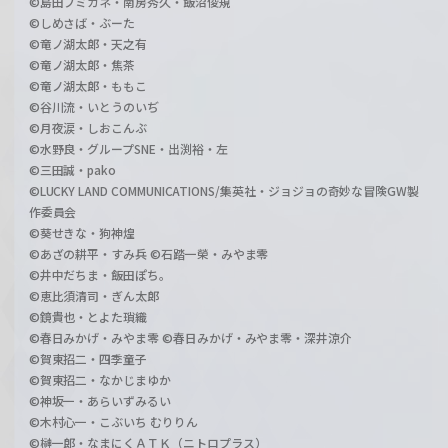
©島田フミカネ・南房秀久・飯沼俊規
©しめさば・ぶーた
©竜ノ湖太郎・天之有
©竜ノ湖太郎・焦茶
©竜ノ湖太郎・ももこ
©谷川流・いとうのいぢ
©月夜涙・しおこんぶ
©水野良・グループSNE・出渕裕・左
©三田誠・pako
©LUCKY LAND COMMUNICATIONS/集英社・ジョジョの奇妙な冒険GW製
作委員会
©葵せきな・狗神煌
©あざの耕平・すみ兵 ©石踏一榮・みやま零
©井中だちま・飯田ぽち。
©恵比須清司・ぎん太郎
©鏡貴也・とよた瑣織
©春日みかげ・みやま零 ©春日みかげ・みやま零・深井涼介
©賀東招二・四季童子
©賀東招二・なかじまゆか
©神坂一・あらいずみるい
©木村心一・こぶいち むりりん
©榊一郎・なまにくＡＴＫ（ニトロプラス）