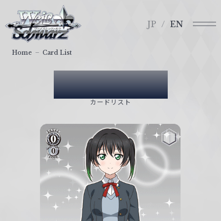
メ
ヴ
ニ
ァ
JP
EN
ュ
イ
ー
ス
Home
Card List
シ
ュ
Card List
ヴ
ァ
カードリスト
ル
ツ
｜
W
e
i
ß
S
c
h