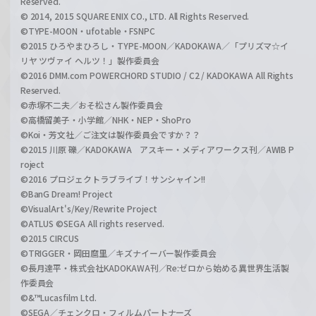
Reserved.
© 2014, 2015 SQUARE ENIX CO., LTD. All Rights Reserved.
©TYPE-MOON・ufotable・FSNPC
©2015 ひろやまひろし・TYPE-MOON／KADOKAWA／「プリズマ☆イ
リヤ ツヴァイ ヘルツ！」製作委員会
©2016 DMM.com POWERCHORD STUDIO / C2 / KADOKAWA All Rights
Reserved.
©赤塚不二夫／おそ松さん製作委員会
©高橋留美子・小学館／NHK・NEP・ShoPro
©Koi・芳文社／ご注文は製作委員会ですか？？
©2015 川原 礫／KADOKAWA アスキー・メディアワークス刊／AWIB P
roject
©2016 プロジェクトラブライブ！サンシャイン!!
©BanG Dream! Project
©VisualArt's/Key/Rewrite Project
©ATLUS ©SEGA All rights reserved.
©2015 CIRCUS
©TRIGGER・岡田麿里／キズナイーバー製作委員会
©長月達平・株式会社KADOKAWA刊／Re:ゼロから始める異世界生活製
作委員会
©&™Lucasfilm Ltd.
©SEGA／チェンクロ・フィルムパートナーズ