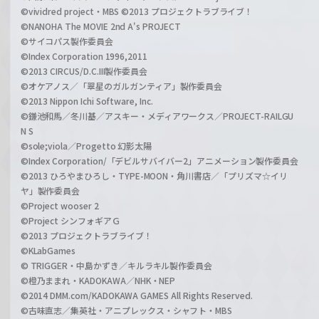
©vividred project・MBS ©2013 プロジェクトラブライブ！
©NANOHA The MOVIE 2nd A's PROJECT
©サイコパス製作委員会
©Index Corporation 1996,2011
©2013 CIRCUS/D.C.III製作委員会
©オケアノス／「翠星のガルガンティア」製作委員会
©2013 Nippon Ichi Software, Inc.
©鎌池和馬／冬川基／アスキー・メディアワークス／PROJECT-RAILGU
N S
©sole;viola／Progetto 幻影太陽
©Index Corporation/「デビルサバイバー2」アニメーション製作委員会
©2013 ひろやまひろし・TYPE-MOON・角川書店／「プリズマ☆イリ
ヤ」製作委員会
©Project wooser 2
©Project シンフォギアＧ
©2013 プロジェクトラブライブ！
©KLabGames
© TRIGGER・中島かずき／キルラキル製作委員会
©橙乃ままれ・KADOKAWA／NHK・NEP
©2014 DMM.com/KADOKAWA GAMES All Rights Reserved.
©古味直志／集英社・アニプレックス・シャフト・MBS