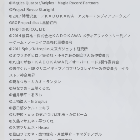
©Magica Quartet/Aniplex・Magia Record Partners
©Project Revue Starlight
©2017 時雨沢恵一／ＫＡＤＯＫＡＷＡ アスキー・メディアワークス／
GGO Project illust.黒星紅白
TM ©TOHO CO., LTD.
©2014 榎宮祐・株式会社ＫＡＤＯＫＡＷＡ メディアファクトリー刊／ノ
ーゲーム・ノーライフ全権代理委員会
©2011 5pb.／Nitroplus 未来ガジェット研究所
©ミウラタダヒロ／集英社・ゆらぎ荘の幽奈さん製作委員会
©丸山くがね・ＫＡＤＯＫＡＷＡ刊／オーバーロード2製作委員会
©蝸牛くも・SBクリエイティブ／ゴブリンスレイヤー製作委員会 イラ
スト／神奈月昇
©暁なつめ・カカオ・ランタン
©暁なつめ・三嶋くろね
©岩井恭平・るろお
©上栖綴人・Nitroplus
©春日部タケル・ユキヲ
©枯野瑛・ｕｅ ©気がつけば毛玉・かにビーム
©久慈マサムネ・平つくね
©久慈マサムネ・Hisasi
©島田フミカネ・築地俊彦・月並甲介・ヤマグチノボル