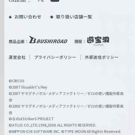
Official
X
Y
ツ
o
｜
お問い合わせ
取り扱い店舗一覧
u
W
T
e
u
i
b
商品企画：
開発：
ß
e
S
O
運営会社
プライバシーポリシー
外部送信ポリシー
c
f
h
f
w
i
a
©CIRCUS
c
©2007 VisualArt's/Key
r
i
©2007 ヤマグチノボル･メディアファクトリー／ゼロの使い魔製作委員
z
会
a
©2008 ヤマグチノボル･メディアファクトリー／ゼロの使い魔製作委員
l
会
C
©なのはStrikerS PROJECT
h
©ATLUS CO.,LTD.1996,2006 ALL RIGHTS RESERVED.
a
©NIPPON ICHI SOFTWARE INC. ©TYPE-MOON All Rights Reserved.