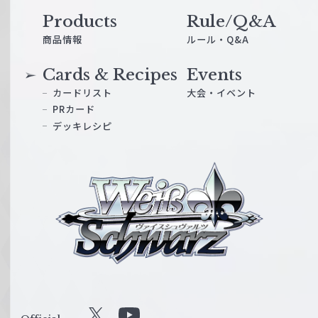
Products
Rule/Q&A
商品情報
ルール・Q&A
Cards & Recipes
Events
カードリスト
大会・イベント
PRカード
デッキレシピ
ヴ
ァ
イ
ス
シ
ュ
ヴ
ァ
ル