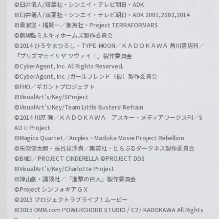
©臼井儀人/双葉社・シンエイ・テレビ朝日・ADK
©臼井儀人/双葉社・シンエイ・テレビ朝日・ADK 2001,2002,2014
©貴家悠・橘賢一／集英社・Project TERRAFORMARS
©劇場版ミルキィホームズ製作委員会
©2014 ひろやまひろし・TYPE-MOON／ＫＡＤＯＫＡＷＡ 角川書店刊／
「プリズマ☆イリヤ ツヴァイ！」製作委員会
©CyberAgent, Inc. All Rights Reserved.
©CyberAgent, Inc. /ガールフレンド（仮）製作委員会
©FHO／ギガントプロジェクト
©VisualArt's/Key/SProject
©VisualArt's/Key/Team Little Busters! Refrain
©2014 川原 礫／ＫＡＤＯＫＡＷＡ アスキー・メディアワークス刊／S
AOⅡ Project
©Magica Quartet／Aniplex・Madoka Movie Project Rebellion
©矢吹健太朗・長谷見沙貴／集英社・とらぶるダークネス製作委員会
©BNEI／PROJECT CINDERELLA ©PROJECT DD3
©VisualArt's/Key/Charlotte Project
©諫山創・講談社／「進撃の巨人」製作委員会
©Project シンフォギアＧＸ
©2015 プロジェクトラブライブ！ムービー
©2015 DMM.com POWERCHORD STUDIO / C2 / KADOKAWA All Rights