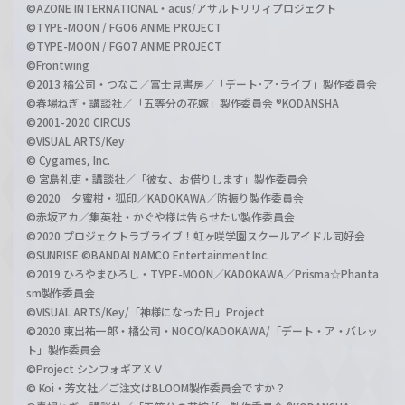
©AZONE INTERNATIONAL・acus/アサルトリリィプロジェクト
©TYPE-MOON / FGO6 ANIME PROJECT
©TYPE-MOON / FGO7 ANIME PROJECT
©Frontwing
©2013 橘公司・つなこ／富士見書房／「デート･ア･ライブ」製作委員会
©春場ねぎ・講談社／「五等分の花嫁」製作委員会 ®KODANSHA
©2001-2020 CIRCUS
©VISUAL ARTS/Key
© Cygames, Inc.
© 宮島礼吏・講談社／「彼女、お借りします」製作委員会
©2020 夕蜜柑・狐印／KADOKAWA／防振り製作委員会
©赤坂アカ／集英社・かぐや様は告らせたい製作委員会
©2020 プロジェクトラブライブ！虹ヶ咲学園スクールアイドル同好会
©SUNRISE ©BANDAI NAMCO Entertainment Inc.
©2019 ひろやまひろし・TYPE-MOON／KADOKAWA／Prisma☆Phanta
sm製作委員会
©VISUAL ARTS/Key/「神様になった日」Project
©2020 東出祐一郎・橘公司・NOCO/KADOKAWA/「デート・ア・バレッ
ト」製作委員会
©Project シンフォギアＸＶ
© Koi・芳文社／ご注文はBLOOM製作委員会ですか？