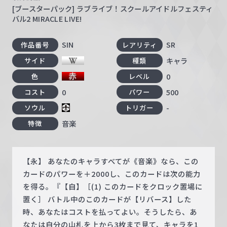
[ブースターパック] ラブライブ！スクールアイドルフェスティ
バル2 MIRACLE LIVE!
SIN
SR
作品番号
レアリティ
キャラ
サイド
種類
0
色
レベル
0
500
コスト
パワー
-
ソウル
トリガー
音楽
特徴
【永】 あなたのキャラすべてが《音楽》なら、この
カードのパワーを＋2000し、このカードは次の能力
を得る。『【自】［(1) このカードをクロック置場に
置く］ バトル中のこのカードが【リバース】した
時、あなたはコストを払ってよい。そうしたら、あ
なたは自分の山札を上から3枚まで見て、キャラを1