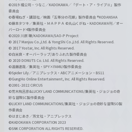
©2019 橘公司・つなこ／KADOKAWA／「デート・ア・ライブⅢ」製作
委員会
©春場ねぎ・講談社／映画「五等分の花嫁」製作委員会 ®KODANSHA
©藤本タツキ／集英社・ＭＡＰＰＡ ©丸山くがね・KADOKAWA刊／オー
バーロード4製作委員会
©2020 川原 礫/KADOKAWA/SAO-P Project
© 2017 Manjuu Co.,Ltd. & YongShi Co.,Ltd. All Rights Reserved.
© 2017 Yostar, Inc. All Rights Reserved.
©白米良・オーバーラップ/ありふれた製作委員会
© 2020 DONUTS Co. Ltd. All Rights Reserved.
©遠藤達哉／集英社・SPY×FAMILY製作委員会
©Spider Lily／アニプレックス・ABCアニメーション・BS11
©GungHo Online Entertainment, Inc. All Rights Reserved.
©2001-2022 CIRCUS
©荒木飛呂彦&LUCKY LAND COMMUNICATIONS/集英社・ジョジョの奇
妙な冒険SC製作委員会
©LUCKY LAND COMMUNICATIONS/集英社・ジョジョの奇妙な冒険SO製
作委員会
©はまじあき／芳文社・アニプレックス
©KADOKAWA CORPORATION 2023
©SNK CORPORATION ALL RIGHTS RESERVED.