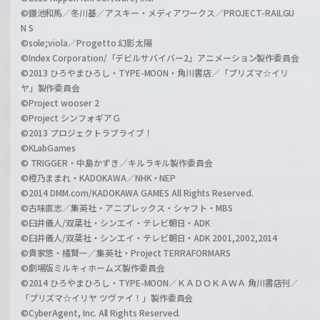
©鎌池和馬／冬川基／アスキー・メディアワークス／PROJECT-RAILGU
N S
©sole;viola／Progetto 幻影太陽
©Index Corporation/「デビルサバイバー2」アニメーション製作委員会
©2013 ひろやまひろし・TYPE-MOON・角川書店／「プリズマ☆イリ
ヤ」製作委員会
©Project wooser 2
©Project シンフォギアＧ
©2013 プロジェクトラブライブ！
©KLabGames
© TRIGGER・中島かずき／キルラキル製作委員会
©橙乃ままれ・KADOKAWA／NHK・NEP
©2014 DMM.com/KADOKAWA GAMES All Rights Reserved.
©古味直志／集英社・アニプレックス・シャフト・MBS
©臼井儀人/双葉社・シンエイ・テレビ朝日・ADK
©臼井儀人/双葉社・シンエイ・テレビ朝日・ADK 2001,2002,2014
©貴家悠・橘賢一／集英社・Project TERRAFORMARS
©劇場版ミルキィホームズ製作委員会
©2014 ひろやまひろし・TYPE-MOON／ＫＡＤＯＫＡＷＡ 角川書店刊／
「プリズマ☆イリヤ ツヴァイ！」製作委員会
©CyberAgent, Inc. All Rights Reserved.