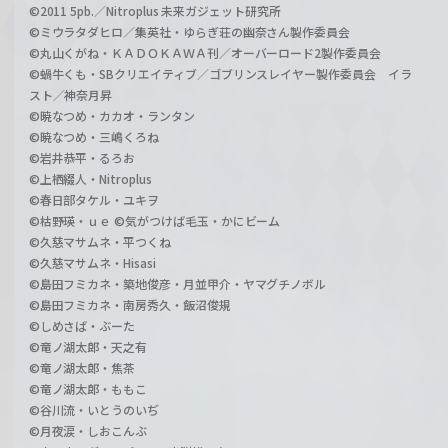
©2011 5pb.／Nitroplus 未来ガジェット研究所
©ミウラタダヒロ／集英社・ゆらぎ荘の幽奈さん製作委員会
©丸山くがね・ＫＡＤＯＫＡＷＡ刊／オーバーロード2製作委員会
©蝸牛くも・SBクリエイティブ／ゴブリンスレイヤー製作委員会 イラ
スト／神奈月昇
©暁なつめ・カカオ・ランタン
©暁なつめ・三嶋くろね
©岩井恭平・るろお
©上栖綴人・Nitroplus
©春日部タケル・ユキヲ
©枯野瑛・ｕｅ ©気がつけば毛玉・かにビーム
©久慈マサムネ・平つくね
©久慈マサムネ・Hisasi
©島田フミカネ・築地俊彦・月並甲介・ヤマグチノボル
©島田フミカネ・南房秀久・飯沼俊規
©しめさば・ぶーた
©竜ノ湖太郎・天之有
©竜ノ湖太郎・焦茶
©竜ノ湖太郎・ももこ
©谷川流・いとうのいぢ
©月夜涙・しおこんぶ