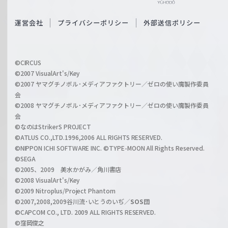
e
S
O
運営会社
プライバシーポリシー
外部送信ポリシー
c
f
h
f
w
i
a
©CIRCUS
c
©2007 VisualArt's/Key
r
i
©2007 ヤマグチノボル･メディアファクトリー／ゼロの使い魔製作委員
z
会
a
©2008 ヤマグチノボル･メディアファクトリー／ゼロの使い魔製作委員
l
会
C
©なのはStrikerS PROJECT
h
©ATLUS CO.,LTD.1996,2006 ALL RIGHTS RESERVED.
a
©NIPPON ICHI SOFTWARE INC. ©TYPE-MOON All Rights Reserved.
n
©SEGA
©2005、2009 美水かがみ／角川書店
n
©2008 VisualArt's/Key
e
©2009 Nitroplus/Project Phantom
l
©2007,2008,2009谷川流･いとうのいぢ／
SOS団
©CAPCOM CO., LTD. 2009 ALL RIGHTS RESERVED.
©窪岡俊之