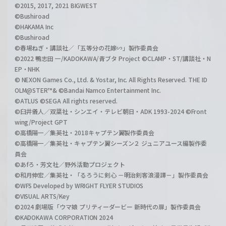
©2015, 2017, 2021 BIGWEST
©Bushiroad
©HAKAMA Inc
©Bushiroad
©春場ねぎ・講談社／「五等分の花嫁∽」製作委員会
©2022 鴨志田 一/KADOKAWA/青ブタ Project ©CLAMP・ST/講談社・N
EP・NHK
© NEXON Games Co., Ltd. & Yostar, Inc. All Rights Reserved. THE ID
OLM@STER™& ©Bandai Namco Entertainment Inc.
©ATLUS ©SEGA All rights reserved.
©臼井儀人／双葉社・シンエイ・テレビ朝日・ADK 1993-2024 ©Front
wing/Project GPT
©高橋陽一／集英社・2018キャプテン翼製作委員会
©高橋陽一／集英社・キャプテン翼シーズン２ ジュニアユース編製作委
員会
©あfろ・芳文社／野外活動プロジェクト
©和月伸宏／集英社・「るろうに剣心 －明治剣客浪漫譚－」製作委員会
©WFS Developed by WRIGHT FLYER STUDIOS
©VISUAL ARTS/Key
©2024 劇場版「ウマ娘 プリティーダービー 新時代の扉」製作委員会
©KADOKAWA CORPORATION 2024