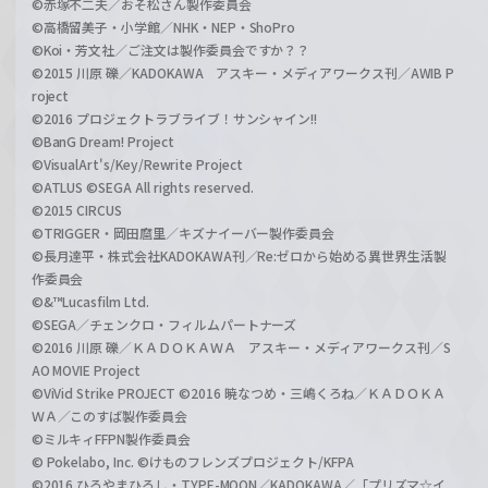
©赤塚不二夫／おそ松さん製作委員会
©高橋留美子・小学館／NHK・NEP・ShoPro
©Koi・芳文社／ご注文は製作委員会ですか？？
©2015 川原 礫／KADOKAWA アスキー・メディアワークス刊／AWIB P
roject
©2016 プロジェクトラブライブ！サンシャイン!!
©BanG Dream! Project
©VisualArt's/Key/Rewrite Project
©ATLUS ©SEGA All rights reserved.
©2015 CIRCUS
©TRIGGER・岡田麿里／キズナイーバー製作委員会
©長月達平・株式会社KADOKAWA刊／Re:ゼロから始める異世界生活製
作委員会
©&™Lucasfilm Ltd.
©SEGA／チェンクロ・フィルムパートナーズ
©2016 川原 礫／ＫＡＤＯＫＡＷＡ アスキー・メディアワークス刊／S
AO MOVIE Project
©ViVid Strike PROJECT ©2016 暁なつめ・三嶋くろね／ＫＡＤＯＫＡ
ＷＡ／このすば製作委員会
©ミルキィFFPN製作委員会
© Pokelabo, Inc. ©けものフレンズプロジェクト/KFPA
©2016 ひろやまひろし・TYPE-MOON／KADOKAWA／「プリズマ☆イ