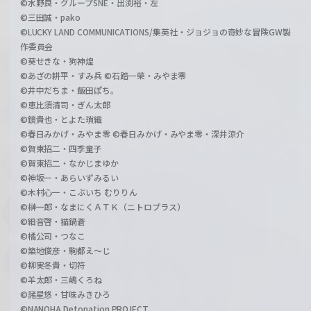
©水野良・グループSNE・出渕裕・左
©三田誠・pako
©LUCKY LAND COMMUNICATIONS/集英社・ジョジョの奇妙な冒険GW製
作委員会
©葵せきな・狗神煌
©あざの耕平・すみ兵 ©石踏一榮・みやま零
©井中だちま・飯田ぽち。
©恵比須清司・ぎん太郎
©鏡貴也・とよた瑣織
©春日みかげ・みやま零 ©春日みかげ・みやま零・深井涼介
©賀東招二・四季童子
©賀東招二・なかじまゆか
©神坂一・あらいずみるい
©木村心一・こぶいち むりりん
©榊一郎・なまにくＡＴＫ（ニトロプラス）
©細音啓・猫鍋蒼
©橘公司・つなこ
©築地俊彦・駒都え～じ
©柳実冬貴・切符
©羊太郎・三嶋くろね
©諸星悠・甘味みきひろ
©NANOHA Detonation PROJECT