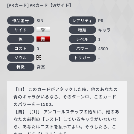
[PRカード] PRカード【Wサイド】
SIN
PR
作品番号
レアリティ
キャラ
サイド
種類
1
色
レベル
0
4500
コスト
パワー
-
ソウル
トリガー
音楽
特徴
【自】 このカードがアタックした時、他のあなたの
青のキャラがいるなら、そのターン中、このカード
のパワーを＋1500。
【自】［(1)］ アンコールステップの始めに、他のあ
なたの前列の【レスト】しているキャラがいないな
ら、あなたはコストを払ってよい。そうしたら、こ
のカードを【レスト】する。