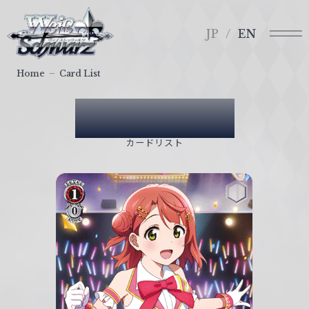
メ
ヴ
ニ
ァ
JP
EN
ュ
イ
ー
ス
Home
Card List
シ
ュ
Card List
ヴ
ァ
カードリスト
ル
ツ
｜
W
e
i
ß
S
c
h