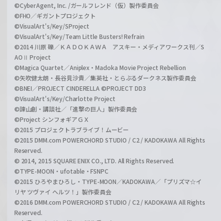
©CyberAgent, Inc. /ガールフレンド（仮）製作委員会
©FHO／ギガントプロジェクト
©VisualArt's/Key/SProject
©VisualArt's/Key/Team Little Busters! Refrain
©2014 川原 礫／ＫＡＤＯＫＡＷＡ アスキー・メディアワークス刊／S
AOⅡ Project
©Magica Quartet／Aniplex・Madoka Movie Project Rebellion
©矢吹健太朗・長谷見沙貴／集英社・とらぶるダークネス製作委員会
©BNEI／PROJECT CINDERELLA ©PROJECT DD3
©VisualArt's/Key/Charlotte Project
©諫山創・講談社／「進撃の巨人」製作委員会
©Project シンフォギアＧＸ
©2015 プロジェクトラブライブ！ムービー
©2015 DMM.com POWERCHORD STUDIO / C2 / KADOKAWA All Rights
Reserved.
© 2014, 2015 SQUARE ENIX CO., LTD. All Rights Reserved.
©TYPE-MOON・ufotable・FSNPC
©2015 ひろやまひろし・TYPE-MOON／KADOKAWA／「プリズマ☆イ
リヤ ツヴァイ ヘルツ！」製作委員会
©2016 DMM.com POWERCHORD STUDIO / C2 / KADOKAWA All Rights
Reserved.