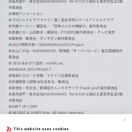
©長月達平・株式会社KADOKAWA刊／Re:ゼロから始める異世界生活2製
作委員会
©東映アニメーション
©プロジェクトラブライブ！蓮ノ空女学院スクールアイドルクラブ
©内藤マーシー・講談社／「甘神さんちの縁結び」製作委員会
©真島ヒロ・上田敦夫・講談社／FT100YQ製作委員会・テレビ東京
©龍幸伸／集英社・ダンダダン製作委員会
©2023 時雨沢恵一/KADOKAWA/GGO2 Project
©丸山くがね・KADOKAWA刊／劇場版「オーバーロード」聖王国編製作
委員会
© 2023 あおぎり高校 / viviON, inc.
©NANOHA 20th PROJECT
©雨森たきび／小学館／マケイン応援委員会
©防衛隊第３部隊 ©松本直也／集英社
©原悠衣・芳文社／劇場版きんいろモザイク Thank you!! 製作委員会
©長月達平・株式会社KADOKAWA刊／Re:ゼロから始める異世界生活3製
作委員会
©SHIFT UP CORP.
© NEOWIZ & GAMFS N inc. All rights reserved.
©ATLUS. ©SEGA.
✕
©GIRLS und PANZER Projekt
This website uses cookies
©GIRLS und PANZER Film Projekt