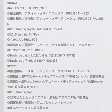
©BNGI
©ATLUS CO.,LTD. 1996,2008
©鎌池和馬／アスキー・メディアワークス／PROJECT-INDEX
©鎌池和馬／冬川基／アスキー・メディアワークス／PROJECT-RAILGU
N
©VisualArt's/Key/Angel Beats! Project
©2010 Visualart's/Key
©なのはA's PROJECT
©真島ヒロ／講談社・フェアリーテイル製作ギルド・テレビ東京
©1999-2010 TYPE-MOON
©Bushiroad illust:たにはらなつき(EDEN'S NOTES)
©Bushiroad/Project MILKY HOLMES
©カラー
©鎌池和馬／アスキー・メディアワークス／PROJECT-INDEX II
©高橋弥七郎/アスキー・メディアワークス/『灼眼のシャナ』製作委員会
©高橋弥七郎/いとうのいぢ/アスキー・メディアワークス/『灼眼のシャ
ナII』製作委員会/ＭＢＳ
©VisualArt's/Key
©2009,2011 ビックウエスト／劇場版マクロスＦ製作委員会
©西尾維新／講談社・アニプレックス・シャフト
©ギルティクラウン製作委員会