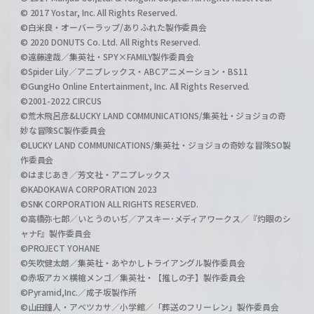
© 2017 Yostar, Inc. All Rights Reserved.
©白米良・オーバーラップ/ありふれた製作委員会
© 2020 DONUTS Co. Ltd. All Rights Reserved.
©遠藤達哉／集英社・SPY×FAMILY製作委員会
©Spider Lily／アニプレックス・ABCアニメーション・BS11
©GungHo Online Entertainment, Inc. All Rights Reserved.
©2001-2022 CIRCUS
©荒木飛呂彦&LUCKY LAND COMMUNICATIONS/集英社・ジョジョの奇
妙な冒険SC製作委員会
©LUCKY LAND COMMUNICATIONS/集英社・ジョジョの奇妙な冒険SO製
作委員会
©はまじあき／芳文社・アニプレックス
©KADOKAWA CORPORATION 2023
©SNK CORPORATION ALL RIGHTS RESERVED.
©高橋弥七郎／いとうのいぢ／アスキー･メディアワークス／『灼眼のシ
ャナF』製作委員会
©PROJECT YOHANE
©矢吹健太朗／集英社・あやかしトライアングル製作委員会
©赤坂アカ×横槍メンゴ／集英社・【推しの子】製作委員会
©Pyramid,Inc.／成子坂製作所
©山田鐘人・アベツカサ／小学館／「葬送のフリーレン」製作委員会