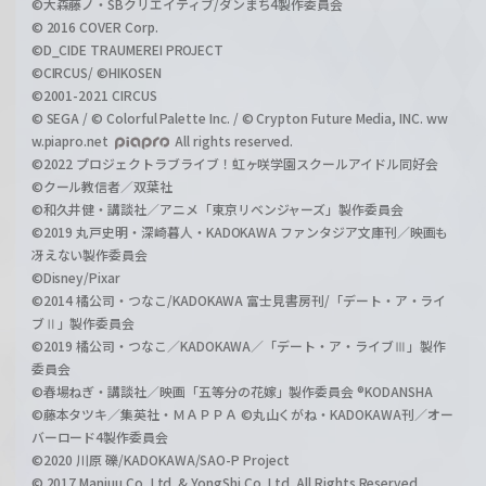
©大森藤ノ・SBクリエイティブ/ダンまち4製作委員会
© 2016 COVER Corp.
©D_CIDE TRAUMEREI PROJECT
©CIRCUS/ ©HIKOSEN
©2001-2021 CIRCUS
© SEGA / © Colorful Palette Inc. / © Crypton Future Media, INC. ww
w.piapro.net
All rights reserved.
©2022 プロジェクトラブライブ！虹ヶ咲学園スクールアイドル同好会
©クール教信者／双葉社
©和久井健・講談社／アニメ「東京リベンジャーズ」製作委員会
©2019 丸戸史明・深崎暮人・KADOKAWA ファンタジア文庫刊／映画も
冴えない製作委員会
©Disney/Pixar
©2014 橘公司・つなこ/KADOKAWA 富士見書房刊/「デート・ア・ライ
ブⅡ」製作委員会
©2019 橘公司・つなこ／KADOKAWA／「デート・ア・ライブⅢ」製作
委員会
©春場ねぎ・講談社／映画「五等分の花嫁」製作委員会 ®KODANSHA
©藤本タツキ／集英社・ＭＡＰＰＡ ©丸山くがね・KADOKAWA刊／オー
バーロード4製作委員会
©2020 川原 礫/KADOKAWA/SAO-P Project
© 2017 Manjuu Co.,Ltd. & YongShi Co.,Ltd. All Rights Reserved.