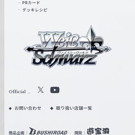
PRカード
デッキレシピ
ヴ
ァ
イ
ス
シ
ュ
ヴ
ァ
ル
Official
X
Y
ツ
o
｜
お問い合わせ
取り扱い店舗一覧
u
W
T
e
u
i
b
商品企画：
開発：
ß