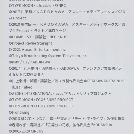
©TYPE-MOON・ufotable・FSNPC
©2017 川原 礫／ＫＡＤＯＫＡＷＡ アスキー・メディアワークス／SAO
-A Project
©2018 鴨志田 一／ＫＡＤＯＫＡＷＡ アスキー・メディアワークス／青
ブタ Project イラスト／溝口ケージ
©CLAMP・ST／講談社・NEP・NHK
©Project Revue Starlight
© 2021 Ateam Entertainment Inc.
©Tokyo Broadcasting System Television, Inc.
©DMM / C2 / KADOKAWA
©2017 丸戸史明・深崎暮人・KADOKAWA ファンタジア文庫刊／冴
えない♭な製作委員会
©川上泰樹・伏瀬・講談社／転スラ製作委員会 ©REKI KAWAHARA 2019
illust：abec
©AZONE INTERNATIONAL・acus/アサルトリリィプロジェクト
©TYPE-MOON / FGO6 ANIME PROJECT
©TYPE-MOON / FGO7 ANIME PROJECT
©Frontwing
©2013 橘公司・つなこ／富士見書房／「デート･ア･ライブ」製作委員会
©春場ねぎ・講談社／「五等分の花嫁」製作委員会 ®KODANSHA
©2001-2020 CIRCUS