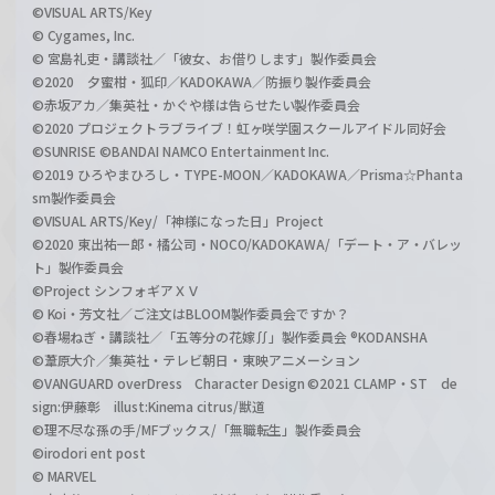
©VISUAL ARTS/Key
© Cygames, Inc.
© 宮島礼吏・講談社／「彼女、お借りします」製作委員会
©2020 夕蜜柑・狐印／KADOKAWA／防振り製作委員会
©赤坂アカ／集英社・かぐや様は告らせたい製作委員会
©2020 プロジェクトラブライブ！虹ヶ咲学園スクールアイドル同好会
©SUNRISE ©BANDAI NAMCO Entertainment Inc.
©2019 ひろやまひろし・TYPE-MOON／KADOKAWA／Prisma☆Phanta
sm製作委員会
©VISUAL ARTS/Key/「神様になった日」Project
©2020 東出祐一郎・橘公司・NOCO/KADOKAWA/「デート・ア・バレッ
ト」製作委員会
©Project シンフォギアＸＶ
© Koi・芳文社／ご注文はBLOOM製作委員会ですか？
©春場ねぎ・講談社／「五等分の花嫁∬」製作委員会 ®KODANSHA
©葦原大介／集英社・テレビ朝日・東映アニメーション
©VANGUARD overDress Character Design ©2021 CLAMP・ST de
sign:伊藤彰 illust:Kinema citrus/獣道
©理不尽な孫の手/MFブックス/「無職転生」製作委員会
©irodori ent post
© MARVEL