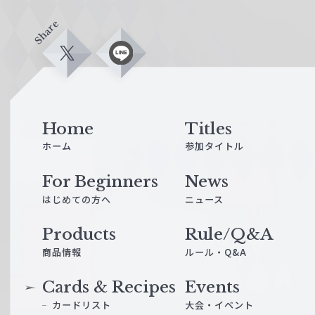
Share
X
L
i
n
e
Home
Titles
ホーム
参加タイトル
For Beginners
News
はじめての方へ
ニュース
Products
Rule/Q&A
商品情報
ルール・Q&A
Cards & Recipes
Events
カードリスト
大会・イベント