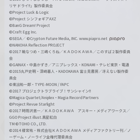
リヤ ドライ!!」製作委員会
©Project Luck & Logic
©Project シンフォギアAXZ
©BanG Dream! Project
©Craft Egg Inc.
©SEGA／ ©Crypton Future Media, INC. www.piapro.net
©NANOHA Reflection PROJECT
©2017 暁なつめ・三嶋くろね／ＫＡＤＯＫＡＷＡ／このすば２製作委員
会
©GAINAX・中島かずき／アニプレックス・KONAMI・テレビ東京・電通
©2015丸戸史明・深崎暮人・KADOKAWA 富士見書房／冴えない製作委
員会
©東出祐一郎・TYPE-MOON / FAPC
©2017 プロジェクトラブライブ！サンシャイン!!
©Magica Quartet/Aniplex・Magia Record Partners
©Project Revue Starlight
©2017 時雨沢恵一／ＫＡＤＯＫＡＷＡ アスキー・メディアワークス／
GGO Project illust.黒星紅白
TM ©TOHO CO., LTD.
©2014 榎宮祐・株式会社ＫＡＤＯＫＡＷＡ メディアファクトリー刊／ノ
ーゲーム・ノーライフ全権代理委員会