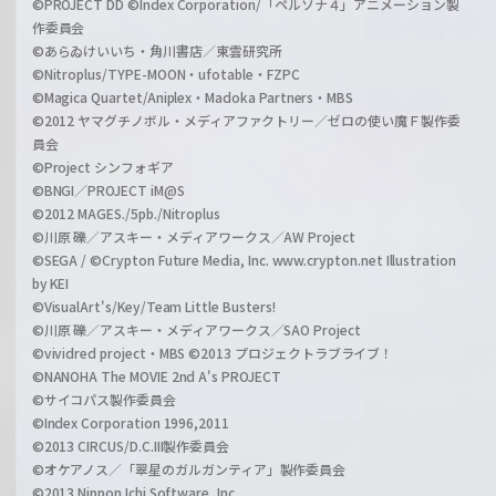
©PROJECT DD ©Index Corporation/「ペルソナ４」アニメーション製
作委員会
©あらゐけいいち・角川書店／東雲研究所
©Nitroplus/TYPE-MOON・ufotable・FZPC
©Magica Quartet/Aniplex・Madoka Partners・MBS
©2012 ヤマグチノボル・メディアファクトリー／ゼロの使い魔Ｆ製作委
員会
©Project シンフォギア
©BNGI／PROJECT iM@S
©2012 MAGES./5pb./Nitroplus
©川原 礫／アスキー・メディアワークス／AW Project
©SEGA / ©Crypton Future Media, Inc. www.crypton.net Illustration
by KEI
©VisualArt's/Key/Team Little Busters!
©川原 礫／アスキー・メディアワークス／SAO Project
©vividred project・MBS ©2013 プロジェクトラブライブ！
©NANOHA The MOVIE 2nd A's PROJECT
©サイコパス製作委員会
©Index Corporation 1996,2011
©2013 CIRCUS/D.C.III製作委員会
©オケアノス／「翠星のガルガンティア」製作委員会
©2013 Nippon Ichi Software, Inc.