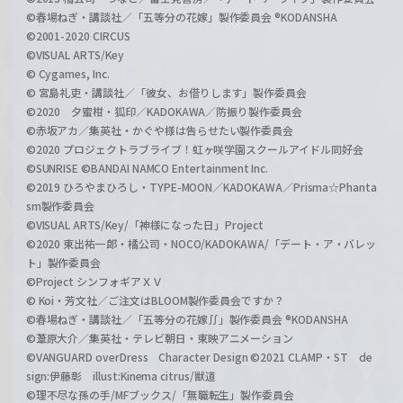
©春場ねぎ・講談社／「五等分の花嫁」製作委員会 ®KODANSHA
©2001-2020 CIRCUS
©VISUAL ARTS/Key
© Cygames, Inc.
© 宮島礼吏・講談社／「彼女、お借りします」製作委員会
©2020 夕蜜柑・狐印／KADOKAWA／防振り製作委員会
©赤坂アカ／集英社・かぐや様は告らせたい製作委員会
©2020 プロジェクトラブライブ！虹ヶ咲学園スクールアイドル同好会
©SUNRISE ©BANDAI NAMCO Entertainment Inc.
©2019 ひろやまひろし・TYPE-MOON／KADOKAWA／Prisma☆Phanta
sm製作委員会
©VISUAL ARTS/Key/「神様になった日」Project
©2020 東出祐一郎・橘公司・NOCO/KADOKAWA/「デート・ア・バレッ
ト」製作委員会
©Project シンフォギアＸＶ
© Koi・芳文社／ご注文はBLOOM製作委員会ですか？
©春場ねぎ・講談社／「五等分の花嫁∬」製作委員会 ®KODANSHA
©葦原大介／集英社・テレビ朝日・東映アニメーション
©VANGUARD overDress Character Design ©2021 CLAMP・ST de
sign:伊藤彰 illust:Kinema citrus/獣道
©理不尽な孫の手/MFブックス/「無職転生」製作委員会