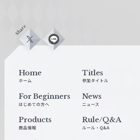
Share
X
L
i
n
e
Home
Titles
ホーム
参加タイトル
For Beginners
News
はじめての方へ
ニュース
Products
Rule/Q&A
商品情報
ルール・Q&A