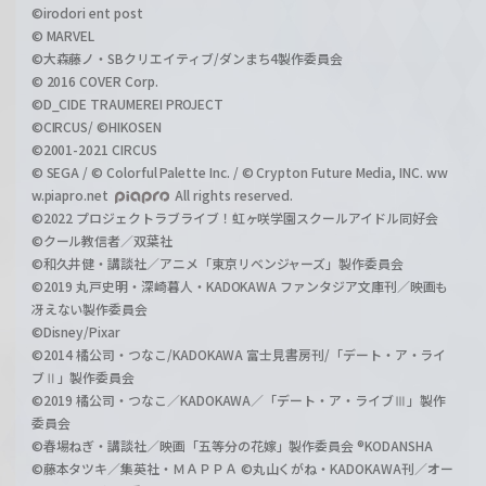
©irodori ent post
© MARVEL
©大森藤ノ・SBクリエイティブ/ダンまち4製作委員会
© 2016 COVER Corp.
©D_CIDE TRAUMEREI PROJECT
©CIRCUS/ ©HIKOSEN
©2001-2021 CIRCUS
© SEGA / © Colorful Palette Inc. / © Crypton Future Media, INC. ww
w.piapro.net
All rights reserved.
©2022 プロジェクトラブライブ！虹ヶ咲学園スクールアイドル同好会
©クール教信者／双葉社
©和久井健・講談社／アニメ「東京リベンジャーズ」製作委員会
©2019 丸戸史明・深崎暮人・KADOKAWA ファンタジア文庫刊／映画も
冴えない製作委員会
©Disney/Pixar
©2014 橘公司・つなこ/KADOKAWA 富士見書房刊/「デート・ア・ライ
ブⅡ」製作委員会
©2019 橘公司・つなこ／KADOKAWA／「デート・ア・ライブⅢ」製作
委員会
©春場ねぎ・講談社／映画「五等分の花嫁」製作委員会 ®KODANSHA
©藤本タツキ／集英社・ＭＡＰＰＡ ©丸山くがね・KADOKAWA刊／オー