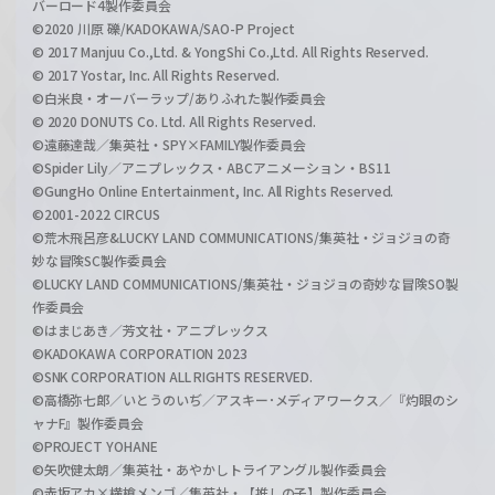
バーロード4製作委員会
©2020 川原 礫/KADOKAWA/SAO-P Project
© 2017 Manjuu Co.,Ltd. & YongShi Co.,Ltd. All Rights Reserved.
© 2017 Yostar, Inc. All Rights Reserved.
©白米良・オーバーラップ/ありふれた製作委員会
© 2020 DONUTS Co. Ltd. All Rights Reserved.
©遠藤達哉／集英社・SPY×FAMILY製作委員会
©Spider Lily／アニプレックス・ABCアニメーション・BS11
©GungHo Online Entertainment, Inc. All Rights Reserved.
©2001-2022 CIRCUS
©荒木飛呂彦&LUCKY LAND COMMUNICATIONS/集英社・ジョジョの奇
妙な冒険SC製作委員会
©LUCKY LAND COMMUNICATIONS/集英社・ジョジョの奇妙な冒険SO製
作委員会
©はまじあき／芳文社・アニプレックス
©KADOKAWA CORPORATION 2023
©SNK CORPORATION ALL RIGHTS RESERVED.
©高橋弥七郎／いとうのいぢ／アスキー･メディアワークス／『灼眼のシ
ャナF』製作委員会
©PROJECT YOHANE
©矢吹健太朗／集英社・あやかしトライアングル製作委員会
©赤坂アカ×横槍メンゴ／集英社・【推しの子】製作委員会