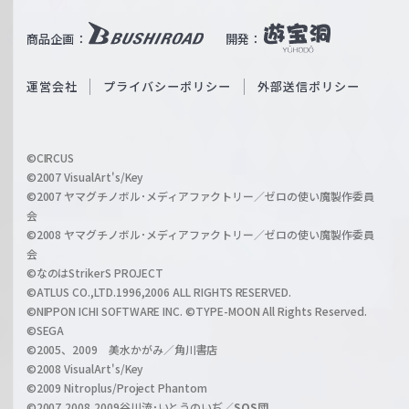
u
i
b
商品企画：
開発：
ß
e
S
O
運営会社
プライバシーポリシー
外部送信ポリシー
c
f
h
f
w
i
a
©CIRCUS
c
©2007 VisualArt's/Key
r
i
©2007 ヤマグチノボル･メディアファクトリー／ゼロの使い魔製作委員
z
会
a
©2008 ヤマグチノボル･メディアファクトリー／ゼロの使い魔製作委員
l
会
C
©なのはStrikerS PROJECT
h
©ATLUS CO.,LTD.1996,2006 ALL RIGHTS RESERVED.
a
©NIPPON ICHI SOFTWARE INC. ©TYPE-MOON All Rights Reserved.
n
©SEGA
©2005、2009 美水かがみ／角川書店
n
©2008 VisualArt's/Key
e
©2009 Nitroplus/Project Phantom
l
©2007,2008,2009谷川流･いとうのいぢ／
SOS団