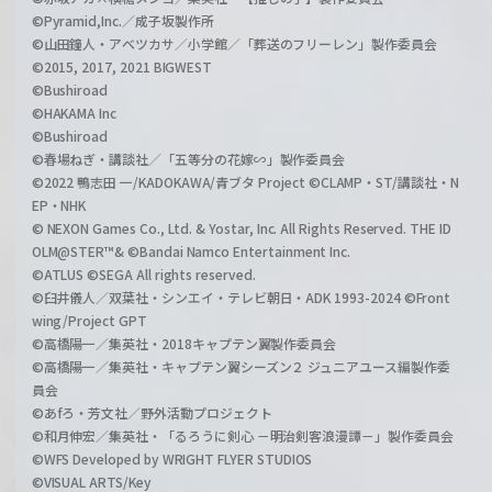
©Pyramid,Inc.／成子坂製作所
©山田鐘人・アベツカサ／小学館／「葬送のフリーレン」製作委員会
©2015, 2017, 2021 BIGWEST
©Bushiroad
©HAKAMA Inc
©Bushiroad
©春場ねぎ・講談社／「五等分の花嫁∽」製作委員会
©2022 鴨志田 一/KADOKAWA/青ブタ Project ©CLAMP・ST/講談社・N
EP・NHK
© NEXON Games Co., Ltd. & Yostar, Inc. All Rights Reserved. THE ID
OLM@STER™& ©Bandai Namco Entertainment Inc.
©ATLUS ©SEGA All rights reserved.
©臼井儀人／双葉社・シンエイ・テレビ朝日・ADK 1993-2024 ©Front
wing/Project GPT
©高橋陽一／集英社・2018キャプテン翼製作委員会
©高橋陽一／集英社・キャプテン翼シーズン２ ジュニアユース編製作委
員会
©あfろ・芳文社／野外活動プロジェクト
©和月伸宏／集英社・「るろうに剣心 －明治剣客浪漫譚－」製作委員会
©WFS Developed by WRIGHT FLYER STUDIOS
©VISUAL ARTS/Key