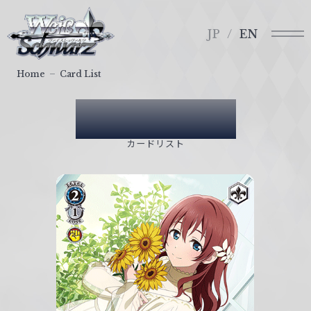
メ
ヴ
ニ
ァ
JP
EN
ュ
イ
ー
ス
Home
Card List
シ
ュ
Card List
ヴ
ァ
カードリスト
ル
ツ
｜
W
e
i
ß
S
c
h