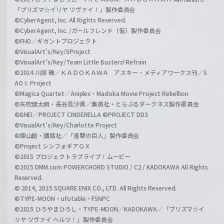
「プリズマ☆イリヤ ツヴァイ！」製作委員会
©CyberAgent, Inc. All Rights Reserved.
©CyberAgent, Inc. /ガールフレンド（仮）製作委員会
©FHO／ギガントプロジェクト
©VisualArt's/Key/SProject
©VisualArt's/Key/Team Little Busters! Refrain
©2014 川原 礫／ＫＡＤＯＫＡＷＡ アスキー・メディアワークス刊／S
AOⅡ Project
©Magica Quartet／Aniplex・Madoka Movie Project Rebellion
©矢吹健太朗・長谷見沙貴／集英社・とらぶるダークネス製作委員会
©BNEI／PROJECT CINDERELLA ©PROJECT DD3
©VisualArt's/Key/Charlotte Project
©諫山創・講談社／「進撃の巨人」製作委員会
©Project シンフォギアＧＸ
©2015 プロジェクトラブライブ！ムービー
©2015 DMM.com POWERCHORD STUDIO / C2 / KADOKAWA All Rights
Reserved.
© 2014, 2015 SQUARE ENIX CO., LTD. All Rights Reserved.
©TYPE-MOON・ufotable・FSNPC
©2015 ひろやまひろし・TYPE-MOON／KADOKAWA／「プリズマ☆イ
リヤ ツヴァイ ヘルツ！」製作委員会