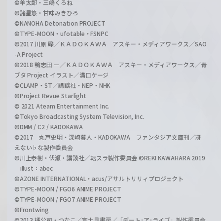
©羊太郎・三嶋くろね
©諸星悠・甘味みきひろ
©NANOHA Detonation PROJECT
©TYPE-MOON・ufotable・FSNPC
©2017 川原 礫／ＫＡＤＯＫＡＷＡ アスキー・メディアワークス／SAO
-A Project
©2018 鴨志田 一／ＫＡＤＯＫＡＷＡ アスキー・メディアワークス／青
ブタ Project イラスト／溝口ケージ
©CLAMP・ST／講談社・NEP・NHK
©Project Revue Starlight
© 2021 Ateam Entertainment Inc.
©Tokyo Broadcasting System Television, Inc.
©DMM / C2 / KADOKAWA
©2017 丸戸史明・深崎暮人・KADOKAWA ファンタジア文庫刊／冴
えない♭な製作委員会
©川上泰樹・伏瀬・講談社／転スラ製作委員会 ©REKI KAWAHARA 2019
illust：abec
©AZONE INTERNATIONAL・acus/アサルトリリィプロジェクト
©TYPE-MOON / FGO6 ANIME PROJECT
©TYPE-MOON / FGO7 ANIME PROJECT
©Frontwing
©2013 橘公司・つなこ／富士見書房／「デート･ア･ライブ」製作委員会