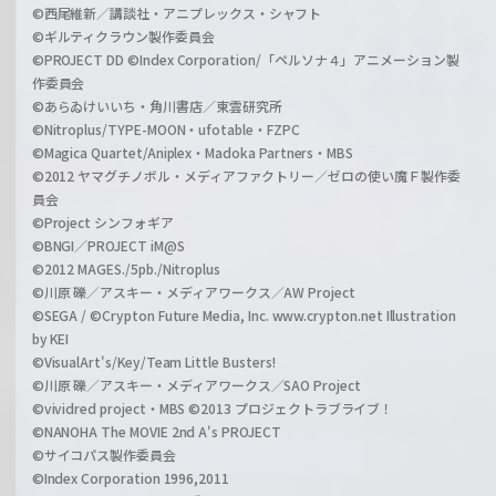
©西尾維新／講談社・アニプレックス・シャフト
©ギルティクラウン製作委員会
©PROJECT DD ©Index Corporation/「ペルソナ４」アニメーション製
作委員会
©あらゐけいいち・角川書店／東雲研究所
©Nitroplus/TYPE-MOON・ufotable・FZPC
©Magica Quartet/Aniplex・Madoka Partners・MBS
©2012 ヤマグチノボル・メディアファクトリー／ゼロの使い魔Ｆ製作委
員会
©Project シンフォギア
©BNGI／PROJECT iM@S
©2012 MAGES./5pb./Nitroplus
©川原 礫／アスキー・メディアワークス／AW Project
©SEGA / ©Crypton Future Media, Inc. www.crypton.net Illustration
by KEI
©VisualArt's/Key/Team Little Busters!
©川原 礫／アスキー・メディアワークス／SAO Project
©vividred project・MBS ©2013 プロジェクトラブライブ！
©NANOHA The MOVIE 2nd A's PROJECT
©サイコパス製作委員会
©Index Corporation 1996,2011