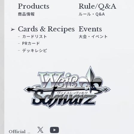
Products
Rule/Q&A
商品情報
ルール・Q&A
Cards & Recipes
Events
カードリスト
大会・イベント
PRカード
デッキレシピ
ヴ
ァ
イ
ス
シ
ュ
ヴ
ァ
ル
Official
X
Y