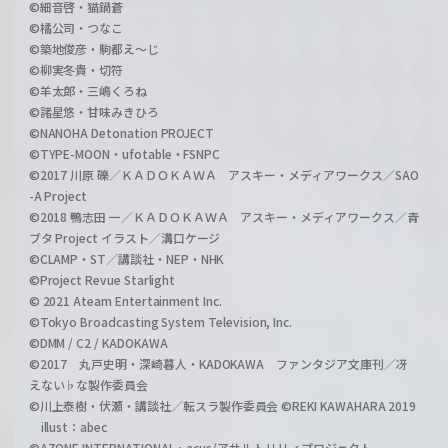
©細音啓・猫鍋蒼
©橘公司・つなこ
©築地俊彦・駒都え～じ
©柳実冬貴・切符
©羊太郎・三嶋くろね
©諸星悠・甘味みきひろ
©NANOHA Detonation PROJECT
©TYPE-MOON・ufotable・FSNPC
©2017 川原 礫／ＫＡＤＯＫＡＷＡ アスキー・メディアワークス／SAO
-A Project
©2018 鴨志田 一／ＫＡＤＯＫＡＷＡ アスキー・メディアワークス／青
ブタ Project イラスト／溝口ケージ
©CLAMP・ST／講談社・NEP・NHK
©Project Revue Starlight
© 2021 Ateam Entertainment Inc.
©Tokyo Broadcasting System Television, Inc.
©DMM / C2 / KADOKAWA
©2017 丸戸史明・深崎暮人・KADOKAWA ファンタジア文庫刊／冴
えない♭な製作委員会
©川上泰樹・伏瀬・講談社／転スラ製作委員会 ©REKI KAWAHARA 2019
illust：abec
©AZONE INTERNATIONAL・acus/アサルトリリィプロジェクト