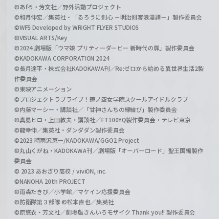
©あfろ・芳文社／野外活動プロジェクト
©和月伸宏／集英社・「るろうに剣心 －明治剣客浪漫譚－」製作委員会
©WFS Developed by WRIGHT FLYER STUDIOS
©VISUAL ARTS/Key
©2024 劇場版「ウマ娘 プリティーダービー 新時代の扉」製作委員会
©KADOKAWA CORPORATION 2024
©長月達平・株式会社KADOKAWA刊／Re:ゼロから始める異世界生活2製
作委員会
©東映アニメーション
©プロジェクトラブライブ！蓮ノ空女学院スクールアイドルクラブ
©内藤マーシー・講談社／「甘神さんちの縁結び」製作委員会
©真島ヒロ・上田敦夫・講談社／FT100YQ製作委員会・テレビ東京
©龍幸伸／集英社・ダンダダン製作委員会
©2023 時雨沢恵一/KADOKAWA/GGO2 Project
©丸山くがね・KADOKAWA刊／劇場版「オーバーロード」聖王国編製作
委員会
© 2023 あおぎり高校 / viviON, inc.
©NANOHA 20th PROJECT
©雨森たきび／小学館／マケイン応援委員会
©防衛隊第３部隊 ©松本直也／集英社
©原悠衣・芳文社／劇場版きんいろモザイク Thank you!! 製作委員会