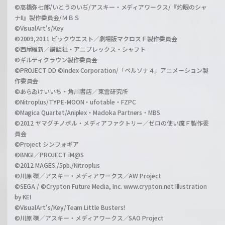
©高橋弥七郎/いとうのいぢ/アスキー・メディアワークス/『灼眼のシャ
ナII』製作委員会/ＭＢＳ
©VisualArt's/Key
©2009,2011 ビックウエスト／劇場版マクロスＦ製作委員会
©西尾維新／講談社・アニプレックス・シャフト
©ギルティクラウン製作委員会
©PROJECT DD ©Index Corporation/「ペルソナ４」アニメーション製
作委員会
©あらゐけいいち・角川書店／東雲研究所
©Nitroplus/TYPE-MOON・ufotable・FZPC
©Magica Quartet/Aniplex・Madoka Partners・MBS
©2012 ヤマグチノボル・メディアファクトリー／ゼロの使い魔Ｆ製作委
員会
©Project シンフォギア
©BNGI／PROJECT iM@S
©2012 MAGES./5pb./Nitroplus
©川原 礫／アスキー・メディアワークス／AW Project
©SEGA / ©Crypton Future Media, Inc. www.crypton.net Illustration
by KEI
©VisualArt's/Key/Team Little Busters!
©川原 礫／アスキー・メディアワークス／SAO Project