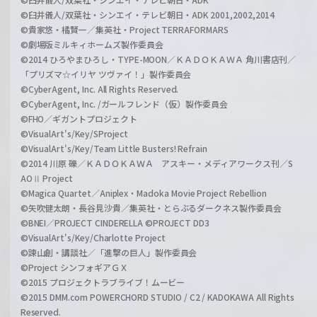
©臼井儀人/双葉社・シンエイ・テレビ朝日・ADK 2001,2002,2014
©貴家悠・橘賢一／集英社・Project TERRAFORMARS
©劇場版ミルキィホームズ製作委員会
©2014 ひろやまひろし・TYPE-MOON／ＫＡＤＯＫＡＷＡ 角川書店刊／
「プリズマ☆イリヤ ツヴァイ！」製作委員会
©CyberAgent, Inc. All Rights Reserved.
©CyberAgent, Inc. /ガールフレンド（仮）製作委員会
©FHO／ギガントプロジェクト
©VisualArt's/Key/SProject
©VisualArt's/Key/Team Little Busters! Refrain
©2014 川原 礫／ＫＡＤＯＫＡＷＡ アスキー・メディアワークス刊／S
AOⅡ Project
©Magica Quartet／Aniplex・Madoka Movie Project Rebellion
©矢吹健太朗・長谷見沙貴／集英社・とらぶるダークネス製作委員会
©BNEI／PROJECT CINDERELLA ©PROJECT DD3
©VisualArt's/Key/Charlotte Project
©諫山創・講談社／「進撃の巨人」製作委員会
©Project シンフォギアＧＸ
©2015 プロジェクトラブライブ！ムービー
©2015 DMM.com POWERCHORD STUDIO / C2 / KADOKAWA All Rights
Reserved.