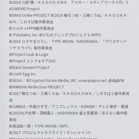
©2016 川原 礫／ＫＡＤＯＫＡＷＡ アスキー・メディアワークス刊／S
AO MOVIE Project
©ViVid Strike PROJECT ©2016 暁なつめ・三嶋くろね／ＫＡＤＯＫＡ
ＷＡ／このすば製作委員会
©ミルキィFFPN製作委員会
© Pokelabo, Inc. ©けものフレンズプロジェクト/KFPA
©2016 ひろやまひろし・TYPE-MOON／KADOKAWA／「プリズマ☆イ
リヤ ドライ!!」製作委員会
©Project Luck & Logic
©Project シンフォギアAXZ
©BanG Dream! Project
©Craft Egg Inc.
©SEGA／ ©Crypton Future Media, INC. www.piapro.net
©NANOHA Reflection PROJECT
©2017 暁なつめ・三嶋くろね／ＫＡＤＯＫＡＷＡ／このすば２製作委員
会
©GAINAX・中島かずき／アニプレックス・KONAMI・テレビ東京・電通
©2015丸戸史明・深崎暮人・KADOKAWA 富士見書房／冴えない製作委
員会
©東出祐一郎・TYPE-MOON / FAPC
©2017 プロジェクトラブライブ！サンシャイン!!
©Magica Quartet/Aniplex・Magia Record Partners