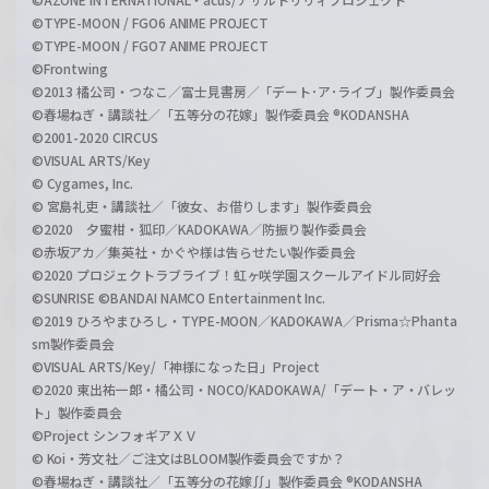
©TYPE-MOON / FGO6 ANIME PROJECT
©TYPE-MOON / FGO7 ANIME PROJECT
©Frontwing
©2013 橘公司・つなこ／富士見書房／「デート･ア･ライブ」製作委員会
©春場ねぎ・講談社／「五等分の花嫁」製作委員会 ®KODANSHA
©2001-2020 CIRCUS
©VISUAL ARTS/Key
© Cygames, Inc.
© 宮島礼吏・講談社／「彼女、お借りします」製作委員会
©2020 夕蜜柑・狐印／KADOKAWA／防振り製作委員会
©赤坂アカ／集英社・かぐや様は告らせたい製作委員会
©2020 プロジェクトラブライブ！虹ヶ咲学園スクールアイドル同好会
©SUNRISE ©BANDAI NAMCO Entertainment Inc.
©2019 ひろやまひろし・TYPE-MOON／KADOKAWA／Prisma☆Phanta
sm製作委員会
©VISUAL ARTS/Key/「神様になった日」Project
©2020 東出祐一郎・橘公司・NOCO/KADOKAWA/「デート・ア・バレッ
ト」製作委員会
©Project シンフォギアＸＶ
© Koi・芳文社／ご注文はBLOOM製作委員会ですか？
©春場ねぎ・講談社／「五等分の花嫁∬」製作委員会 ®KODANSHA