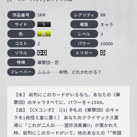
SKR
RR
作品番号
レアリティ
キャラ
サイド
種類
3
色
レベル
2
10000
コスト
パワー
ソウル
トリガー
華撃団・忍
特徴
ふふふ……本物、どれかわかる？
フレーバー
【永】 前列にこのカードがいるなら、あなたの《華
撃団》のキャラすべてに、パワーを＋1500。
【自】【CXコンボ】［(1) 手札の《華撃団》のキャ
ラを1枚控え室に置く］ あなたのクライマックス置
場に「これが二人の……望月流奥義!!」が置かれた
時、前列にこのカードがいて、他のあなたの「“帝国