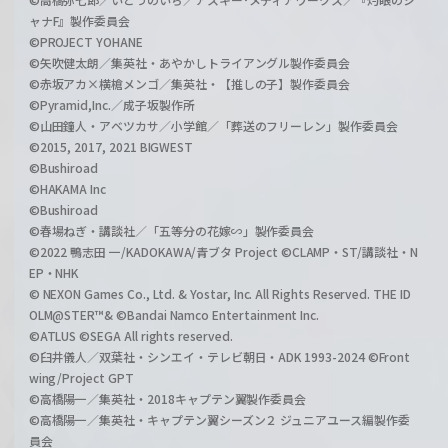
ャナF』製作委員会
©PROJECT YOHANE
©矢吹健太朗／集英社・あやかしトライアングル製作委員会
©赤坂アカ×横槍メンゴ／集英社・【推しの子】製作委員会
©Pyramid,Inc.／成子坂製作所
©山田鐘人・アベツカサ／小学館／「葬送のフリーレン」製作委員会
©2015, 2017, 2021 BIGWEST
©Bushiroad
©HAKAMA Inc
©Bushiroad
©春場ねぎ・講談社／「五等分の花嫁∽」製作委員会
©2022 鴨志田 一/KADOKAWA/青ブタ Project ©CLAMP・ST/講談社・N
EP・NHK
© NEXON Games Co., Ltd. & Yostar, Inc. All Rights Reserved. THE ID
OLM@STER™& ©Bandai Namco Entertainment Inc.
©ATLUS ©SEGA All rights reserved.
©臼井儀人／双葉社・シンエイ・テレビ朝日・ADK 1993-2024 ©Front
wing/Project GPT
©高橋陽一／集英社・2018キャプテン翼製作委員会
©高橋陽一／集英社・キャプテン翼シーズン２ ジュニアユース編製作委
員会