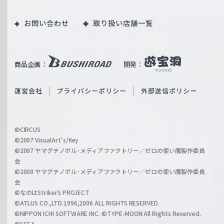
ツ
o
｜
お問い合わせ
取り扱い店舗一覧
u
W
T
e
u
i
b
商品企画：
開発：
ß
e
S
O
運営会社
プライバシーポリシー
外部送信ポリシー
c
f
h
f
w
i
a
©CIRCUS
c
©2007 VisualArt's/Key
r
i
©2007 ヤマグチノボル･メディアファクトリー／ゼロの使い魔製作委員
z
会
a
©2008 ヤマグチノボル･メディアファクトリー／ゼロの使い魔製作委員
l
会
C
©なのはStrikerS PROJECT
h
©ATLUS CO.,LTD.1996,2006 ALL RIGHTS RESERVED.
a
©NIPPON ICHI SOFTWARE INC. ©TYPE-MOON All Rights Reserved.
©SEGA