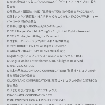
©2019 橘公司・つなこ／KADOKAWA／「デート・ア・ライブⅢ」製作
委員会
©春場ねぎ・講談社／映画「五等分の花嫁」製作委員会 ®KODANSHA
©藤本タツキ／集英社・ＭＡＰＰＡ ©丸山くがね・KADOKAWA刊／オー
バーロード4製作委員会
©2020 川原 礫/KADOKAWA/SAO-P Project
© 2017 Manjuu Co.,Ltd. & YongShi Co.,Ltd. All Rights Reserved.
© 2017 Yostar, Inc. All Rights Reserved.
©白米良・オーバーラップ/ありふれた製作委員会
© 2020 DONUTS Co. Ltd. All Rights Reserved.
©遠藤達哉／集英社・SPY×FAMILY製作委員会
©Spider Lily／アニプレックス・ABCアニメーション・BS11
©GungHo Online Entertainment, Inc. All Rights Reserved.
©2001-2022 CIRCUS
©荒木飛呂彦&LUCKY LAND COMMUNICATIONS/集英社・ジョジョの奇
妙な冒険SC製作委員会
©LUCKY LAND COMMUNICATIONS/集英社・ジョジョの奇妙な冒険SO製
作委員会
©はまじあき／芳文社・アニプレックス
©KADOKAWA CORPORATION 2023
©SNK CORPORATION ALL RIGHTS RESERVED.
©高橋弥七郎／いとうのいぢ／アスキー･メディアワークス／『灼眼のシ