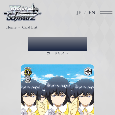
メ
ヴ
ニ
ァ
JP
EN
ュ
イ
ー
ス
Home
Card List
シ
ュ
Card List
ヴ
ァ
カードリスト
ル
ツ
｜
W
e
i
ß
S
c
h