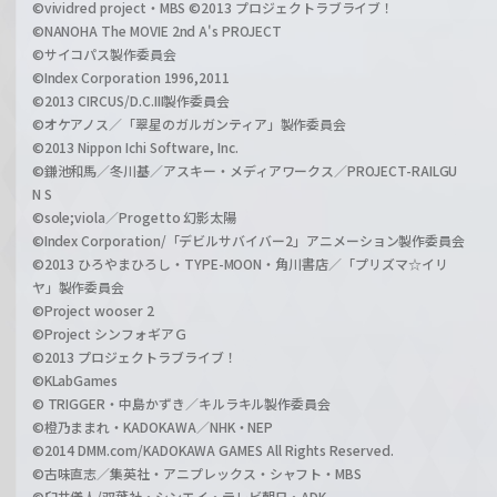
©vividred project・MBS ©2013 プロジェクトラブライブ！
©NANOHA The MOVIE 2nd A's PROJECT
©サイコパス製作委員会
©Index Corporation 1996,2011
©2013 CIRCUS/D.C.III製作委員会
©オケアノス／「翠星のガルガンティア」製作委員会
©2013 Nippon Ichi Software, Inc.
©鎌池和馬／冬川基／アスキー・メディアワークス／PROJECT-RAILGU
N S
©sole;viola／Progetto 幻影太陽
©Index Corporation/「デビルサバイバー2」アニメーション製作委員会
©2013 ひろやまひろし・TYPE-MOON・角川書店／「プリズマ☆イリ
ヤ」製作委員会
©Project wooser 2
©Project シンフォギアＧ
©2013 プロジェクトラブライブ！
©KLabGames
© TRIGGER・中島かずき／キルラキル製作委員会
©橙乃ままれ・KADOKAWA／NHK・NEP
©2014 DMM.com/KADOKAWA GAMES All Rights Reserved.
©古味直志／集英社・アニプレックス・シャフト・MBS
©臼井儀人/双葉社・シンエイ・テレビ朝日・ADK