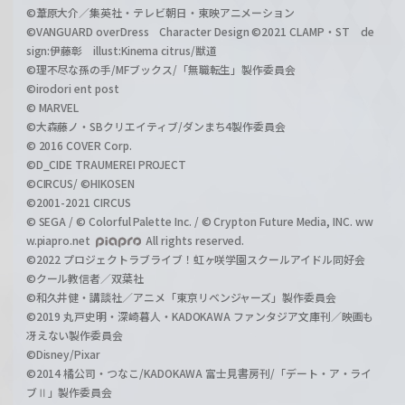
©葦原大介／集英社・テレビ朝日・東映アニメーション
©VANGUARD overDress Character Design ©2021 CLAMP・ST de
sign:伊藤彰 illust:Kinema citrus/獣道
©理不尽な孫の手/MFブックス/「無職転生」製作委員会
©irodori ent post
© MARVEL
©大森藤ノ・SBクリエイティブ/ダンまち4製作委員会
© 2016 COVER Corp.
©D_CIDE TRAUMEREI PROJECT
©CIRCUS/ ©HIKOSEN
©2001-2021 CIRCUS
© SEGA / © Colorful Palette Inc. / © Crypton Future Media, INC. ww
w.piapro.net
All rights reserved.
©2022 プロジェクトラブライブ！虹ヶ咲学園スクールアイドル同好会
©クール教信者／双葉社
©和久井健・講談社／アニメ「東京リベンジャーズ」製作委員会
©2019 丸戸史明・深崎暮人・KADOKAWA ファンタジア文庫刊／映画も
冴えない製作委員会
©Disney/Pixar
©2014 橘公司・つなこ/KADOKAWA 富士見書房刊/「デート・ア・ライ
ブⅡ」製作委員会