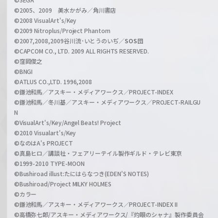
n
©2005、2009 美水かがみ／角川書店
n
©2008 VisualArt's/Key
e
©2009 Nitroplus/Project Phantom
l
©2007,2008,2009谷川流･いとうのいぢ／
SOS団
©CAPCOM CO., LTD. 2009 ALL RIGHTS RESERVED.
©窪岡俊之
©BNGI
©ATLUS CO.,LTD. 1996,2008
©鎌池和馬／アスキー・メディアワークス／PROJECT-INDEX
©鎌池和馬／冬川基／アスキー・メディアワークス／PROJECT-RAILGU
N
©VisualArt's/Key/Angel Beats! Project
©2010 Visualart's/Key
©なのはA's PROJECT
©真島ヒロ／講談社・フェアリーテイル製作ギルド・テレビ東京
©1999-2010 TYPE-MOON
©Bushiroad illust:たにはらなつき(EDEN'S NOTES)
©Bushiroad/Project MILKY HOLMES
©カラー
©鎌池和馬／アスキー・メディアワークス／PROJECT-INDEX II
©高橋弥七郎/アスキー・メディアワークス/『灼眼のシャナ』製作委員会