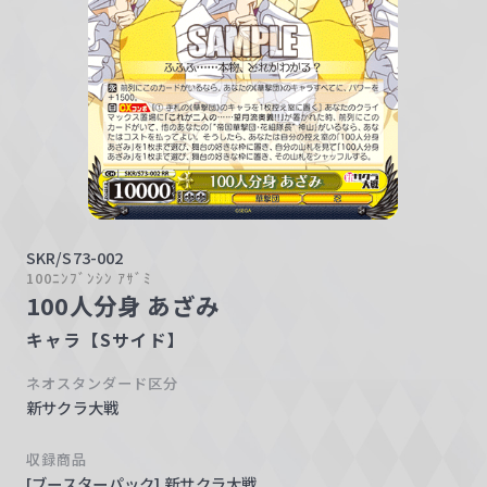
w
a
r
z
SKR/S73-002
100ﾆﾝﾌﾞﾝｼﾝ ｱｻﾞﾐ
100人分身 あざみ
キャラ【Sサイド】
ネオスタンダード区分
新サクラ大戦
収録商品
[ブースターパック] 新サクラ大戦