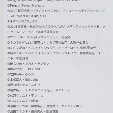
©Project Revue Starlight
©2017 時雨沢恵一／ＫＡＤＯＫＡＷＡ アスキー・メディアワークス／
GGO Project illust.黒星紅白
TM ©TOHO CO., LTD.
©2014 榎宮祐・株式会社ＫＡＤＯＫＡＷＡ メディアファクトリー刊／ノ
ーゲーム・ノーライフ全権代理委員会
©2011 5pb.／Nitroplus 未来ガジェット研究所
©ミウラタダヒロ／集英社・ゆらぎ荘の幽奈さん製作委員会
©丸山くがね・ＫＡＤＯＫＡＷＡ刊／オーバーロード2製作委員会
©蝸牛くも・SBクリエイティブ／ゴブリンスレイヤー製作委員会 イラ
スト／神奈月昇
©暁なつめ・カカオ・ランタン
©暁なつめ・三嶋くろね
©岩井恭平・るろお
©上栖綴人・Nitroplus
©春日部タケル・ユキヲ
©枯野瑛・ｕｅ ©気がつけば毛玉・かにビーム
©久慈マサムネ・平つくね
©久慈マサムネ・Hisasi
©島田フミカネ・築地俊彦・月並甲介・ヤマグチノボル
©島田フミカネ・南房秀久・飯沼俊規