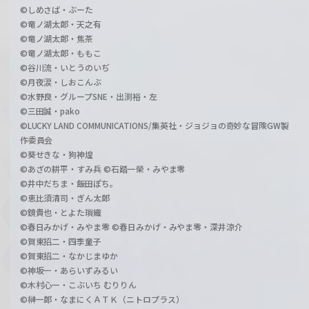
©しめさば・ぶーた
©竜ノ湖太郎・天之有
©竜ノ湖太郎・焦茶
©竜ノ湖太郎・ももこ
©谷川流・いとうのいぢ
©月夜涙・しおこんぶ
©水野良・グループSNE・出渕裕・左
©三田誠・pako
©LUCKY LAND COMMUNICATIONS/集英社・ジョジョの奇妙な冒険GW製
作委員会
©葵せきな・狗神煌
©あざの耕平・すみ兵 ©石踏一榮・みやま零
©井中だちま・飯田ぽち。
©恵比須清司・ぎん太郎
©鏡貴也・とよた瑣織
©春日みかげ・みやま零 ©春日みかげ・みやま零・深井涼介
©賀東招二・四季童子
©賀東招二・なかじまゆか
©神坂一・あらいずみるい
©木村心一・こぶいち むりりん
©榊一郎・なまにくＡＴＫ（ニトロプラス）