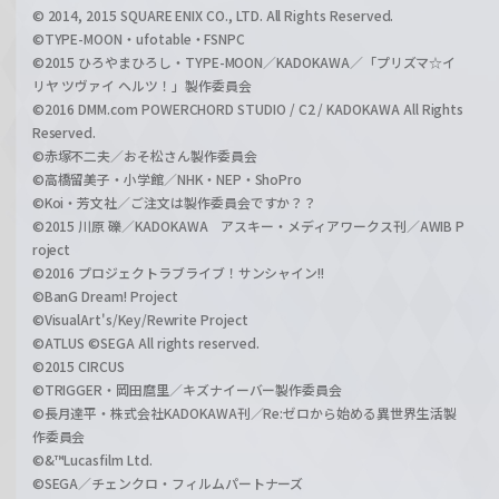
© 2014, 2015 SQUARE ENIX CO., LTD. All Rights Reserved.
©TYPE-MOON・ufotable・FSNPC
©2015 ひろやまひろし・TYPE-MOON／KADOKAWA／「プリズマ☆イ
リヤ ツヴァイ ヘルツ！」製作委員会
©2016 DMM.com POWERCHORD STUDIO / C2 / KADOKAWA All Rights
Reserved.
©赤塚不二夫／おそ松さん製作委員会
©高橋留美子・小学館／NHK・NEP・ShoPro
©Koi・芳文社／ご注文は製作委員会ですか？？
©2015 川原 礫／KADOKAWA アスキー・メディアワークス刊／AWIB P
roject
©2016 プロジェクトラブライブ！サンシャイン!!
©BanG Dream! Project
©VisualArt's/Key/Rewrite Project
©ATLUS ©SEGA All rights reserved.
©2015 CIRCUS
©TRIGGER・岡田麿里／キズナイーバー製作委員会
©長月達平・株式会社KADOKAWA刊／Re:ゼロから始める異世界生活製
作委員会
©&™Lucasfilm Ltd.
©SEGA／チェンクロ・フィルムパートナーズ