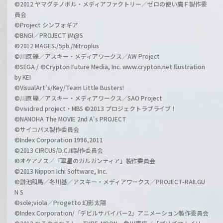
©2012 ヤマグチノボル・メディアファクトリー／ゼロの使い魔Ｆ製作委
員会
©Project シンフォギア
©BNGI／PROJECT iM@S
©2012 MAGES./5pb./Nitroplus
©川原 礫／アスキー・メディアワークス／AW Project
©SEGA / ©Crypton Future Media, Inc. www.crypton.net Illustration
by KEI
©VisualArt's/Key/Team Little Busters!
©川原 礫／アスキー・メディアワークス／SAO Project
©vividred project・MBS ©2013 プロジェクトラブライブ！
©NANOHA The MOVIE 2nd A's PROJECT
©サイコパス製作委員会
©Index Corporation 1996,2011
©2013 CIRCUS/D.C.III製作委員会
©オケアノス／「翠星のガルガンティア」製作委員会
©2013 Nippon Ichi Software, Inc.
©鎌池和馬／冬川基／アスキー・メディアワークス／PROJECT-RAILGU
N S
©sole;viola／Progetto 幻影太陽
©Index Corporation/「デビルサバイバー2」アニメーション製作委員会