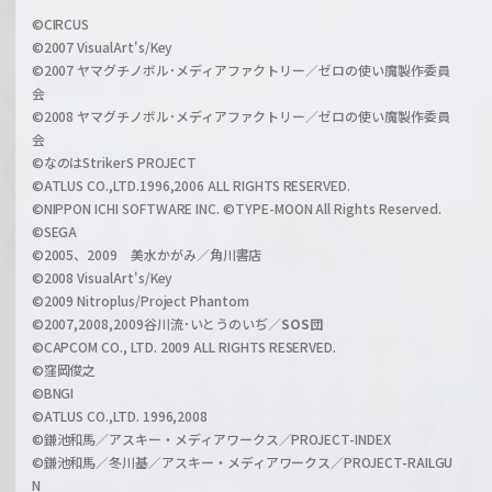
i
a
©CIRCUS
c
©2007 VisualArt's/Key
r
i
©2007 ヤマグチノボル･メディアファクトリー／ゼロの使い魔製作委員
z
会
a
©2008 ヤマグチノボル･メディアファクトリー／ゼロの使い魔製作委員
l
会
C
©なのはStrikerS PROJECT
h
©ATLUS CO.,LTD.1996,2006 ALL RIGHTS RESERVED.
a
©NIPPON ICHI SOFTWARE INC. ©TYPE-MOON All Rights Reserved.
n
©SEGA
©2005、2009 美水かがみ／角川書店
n
©2008 VisualArt's/Key
e
©2009 Nitroplus/Project Phantom
l
©2007,2008,2009谷川流･いとうのいぢ／
SOS団
©CAPCOM CO., LTD. 2009 ALL RIGHTS RESERVED.
©窪岡俊之
©BNGI
©ATLUS CO.,LTD. 1996,2008
©鎌池和馬／アスキー・メディアワークス／PROJECT-INDEX
©鎌池和馬／冬川基／アスキー・メディアワークス／PROJECT-RAILGU
N