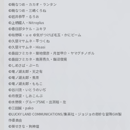
©暁なつめ・カカオ・ランタン
©暁なつめ・三嶋くろね
©岩井恭平・るろお
©上栖綴人・Nitroplus
©春日部タケル・ユキヲ
©枯野瑛・ｕｅ ©気がつけば毛玉・かにビーム
©久慈マサムネ・平つくね
©久慈マサムネ・Hisasi
©島田フミカネ・築地俊彦・月並甲介・ヤマグチノボル
©島田フミカネ・南房秀久・飯沼俊規
©しめさば・ぶーた
©竜ノ湖太郎・天之有
©竜ノ湖太郎・焦茶
©竜ノ湖太郎・ももこ
©谷川流・いとうのいぢ
©月夜涙・しおこんぶ
©水野良・グループSNE・出渕裕・左
©三田誠・pako
©LUCKY LAND COMMUNICATIONS/集英社・ジョジョの奇妙な冒険GW製
作委員会
©葵せきな・狗神煌