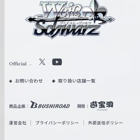
ァ
イ
ス
シ
ュ
ヴ
ァ
ル
Official
X
Y
ツ
o
｜
お問い合わせ
取り扱い店舗一覧
u
W
T
e
u
i
b
商品企画：
開発：
ß
e
S
O
運営会社
プライバシーポリシー
外部送信ポリシー
c
f
h
f
w