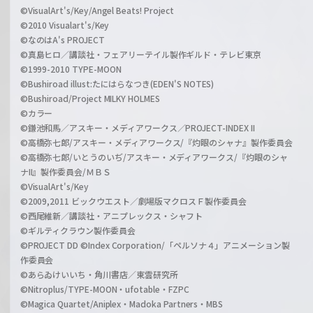
©VisualArt's/Key/Angel Beats! Project
©2010 Visualart's/Key
©なのはA's PROJECT
©真島ヒロ／講談社・フェアリーテイル製作ギルド・テレビ東京
©1999-2010 TYPE-MOON
©Bushiroad illust:たにはらなつき(EDEN'S NOTES)
©Bushiroad/Project MILKY HOLMES
©カラー
©鎌池和馬／アスキー・メディアワークス／PROJECT-INDEX II
©高橋弥七郎/アスキー・メディアワークス/『灼眼のシャナ』製作委員会
©高橋弥七郎/いとうのいぢ/アスキー・メディアワークス/『灼眼のシャ
ナII』製作委員会/ＭＢＳ
©VisualArt's/Key
©2009,2011 ビックウエスト／劇場版マクロスＦ製作委員会
©西尾維新／講談社・アニプレックス・シャフト
©ギルティクラウン製作委員会
©PROJECT DD ©Index Corporation/「ペルソナ４」アニメーション製
作委員会
©あらゐけいいち・角川書店／東雲研究所
©Nitroplus/TYPE-MOON・ufotable・FZPC
©Magica Quartet/Aniplex・Madoka Partners・MBS