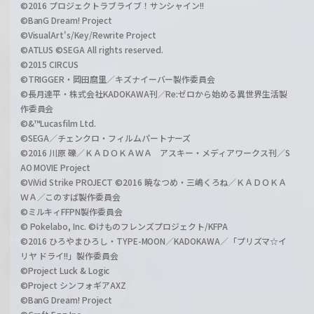
©2016 プロジェクトラブライブ！サンシャイン!!
©BanG Dream! Project
©VisualArt's/Key/Rewrite Project
©ATLUS ©SEGA All rights reserved.
©2015 CIRCUS
©TRIGGER・岡田麿里／キズナイーバー製作委員会
©長月達平・株式会社KADOKAWA刊／Re:ゼロから始める異世界生活製
作委員会
©&™Lucasfilm Ltd.
©SEGA／チェンクロ・フィルムパートナーズ
©2016 川原 礫／ＫＡＤＯＫＡＷＡ アスキー・メディアワークス刊／S
AO MOVIE Project
©ViVid Strike PROJECT ©2016 暁なつめ・三嶋くろね／ＫＡＤＯＫＡ
ＷＡ／このすば製作委員会
©ミルキィFFPN製作委員会
© Pokelabo, Inc. ©けものフレンズプロジェクト/KFPA
©2016 ひろやまひろし・TYPE-MOON／KADOKAWA／「プリズマ☆イ
リヤ ドライ!!」製作委員会
©Project Luck & Logic
©Project シンフォギアAXZ
©BanG Dream! Project