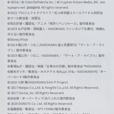
© SEGA / © Colorful Palette Inc. / © Crypton Future Media, INC. ww
w.piapro.net
All rights reserved.
©2022 プロジェクトラブライブ！虹ヶ咲学園スクールアイドル同好会
©クール教信者／双葉社
©和久井健・講談社／アニメ「東京リベンジャーズ」製作委員会
©2019 丸戸史明・深崎暮人・KADOKAWA ファンタジア文庫刊／映画も
冴えない製作委員会
©Disney/Pixar
©2014 橘公司・つなこ/KADOKAWA 富士見書房刊/「デート・ア・ライ
ブⅡ」製作委員会
©2019 橘公司・つなこ／KADOKAWA／「デート・ア・ライブⅢ」製作
委員会
©春場ねぎ・講談社／映画「五等分の花嫁」製作委員会 ®KODANSHA
©藤本タツキ／集英社・ＭＡＰＰＡ ©丸山くがね・KADOKAWA刊／オー
バーロード4製作委員会
©2020 川原 礫/KADOKAWA/SAO-P Project
© 2017 Manjuu Co.,Ltd. & YongShi Co.,Ltd. All Rights Reserved.
© 2017 Yostar, Inc. All Rights Reserved.
©白米良・オーバーラップ/ありふれた製作委員会
© 2020 DONUTS Co. Ltd. All Rights Reserved.
©遠藤達哉／集英社・SPY×FAMILY製作委員会