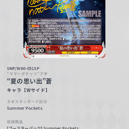
w
a
r
z
SMP/W60-051SP
“サマーポケッツ”アオ
“夏の思い出”蒼
キャラ【Wサイド】
ネオスタンダード区分
Summer Pockets
収録商品
[ブースターパック] Summer Pockets