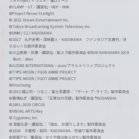
ブタ Project イラスト／溝口ケージ
©CLAMP・ST／講談社・NEP・NHK
©Project Revue Starlight
© 2021 Ateam Entertainment Inc.
©Tokyo Broadcasting System Television, Inc.
©DMM / C2 / KADOKAWA
©2017 丸戸史明・深崎暮人・KADOKAWA ファンタジア文庫刊／冴
えない♭な製作委員会
©川上泰樹・伏瀬・講談社／転スラ製作委員会 ©REKI KAWAHARA 2019
illust：abec
©AZONE INTERNATIONAL・acus/アサルトリリィプロジェクト
©TYPE-MOON / FGO6 ANIME PROJECT
©TYPE-MOON / FGO7 ANIME PROJECT
©Frontwing
©2013 橘公司・つなこ／富士見書房／「デート･ア･ライブ」製作委員会
©春場ねぎ・講談社／「五等分の花嫁」製作委員会 ®KODANSHA
©2001-2020 CIRCUS
©VISUAL ARTS/Key
© Cygames, Inc.
© 宮島礼吏・講談社／「彼女、お借りします」製作委員会
©2020 夕蜜柑・狐印／KADOKAWA／防振り製作委員会
©赤坂アカ／集英社・かぐや様は告らせたい製作委員会