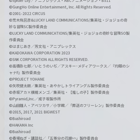
©Spider Lily／アニプレックス・ABCアニメーション・BS11
©GungHo Online Entertainment, Inc. All Rights Reserved.
©2001-2022 CIRCUS
©荒木飛呂彦&LUCKY LAND COMMUNICATIONS/集英社・ジョジョの奇
妙な冒険SC製作委員会
©LUCKY LAND COMMUNICATIONS/集英社・ジョジョの奇妙な冒険SO製
作委員会
©はまじあき／芳文社・アニプレックス
©KADOKAWA CORPORATION 2023
©SNK CORPORATION ALL RIGHTS RESERVED.
©高橋弥七郎／いとうのいぢ／アスキー･メディアワークス／『灼眼のシ
ャナF』製作委員会
©PROJECT YOHANE
©矢吹健太朗／集英社・あやかしトライアングル製作委員会
©赤坂アカ×横槍メンゴ／集英社・【推しの子】製作委員会
©Pyramid,Inc.／成子坂製作所
©山田鐘人・アベツカサ／小学館／「葬送のフリーレン」製作委員会
©2015, 2017, 2021 BIGWEST
©Bushiroad
©HAKAMA Inc
©Bushiroad
©春場ねぎ・講談社／「五等分の花嫁∽」製作委員会