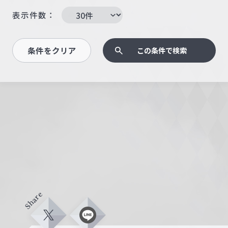
表示件数：
条件をクリア
この条件で検索
Share
X
L
i