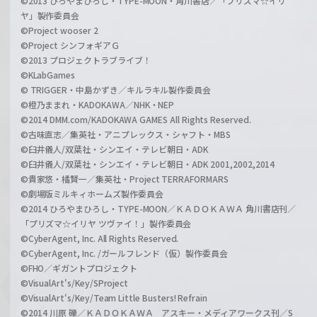
©2013 ひろやまひろし・TYPE-MOON・角川書店／「プリズマ☆イリ
ヤ」製作委員会
©Project wooser 2
©Project シンフォギアＧ
©2013 プロジェクトラブライブ！
©KLabGames
© TRIGGER・中島かずき／キルラキル製作委員会
©橙乃ままれ・KADOKAWA／NHK・NEP
©2014 DMM.com/KADOKAWA GAMES All Rights Reserved.
©古味直志／集英社・アニプレックス・シャフト・MBS
©臼井儀人/双葉社・シンエイ・テレビ朝日・ADK
©臼井儀人/双葉社・シンエイ・テレビ朝日・ADK 2001,2002,2014
©貴家悠・橘賢一／集英社・Project TERRAFORMARS
©劇場版ミルキィホームズ製作委員会
©2014 ひろやまひろし・TYPE-MOON／ＫＡＤＯＫＡＷＡ 角川書店刊／
「プリズマ☆イリヤ ツヴァイ！」製作委員会
©CyberAgent, Inc. All Rights Reserved.
©CyberAgent, Inc. /ガールフレンド（仮）製作委員会
©FHO／ギガントプロジェクト
©VisualArt's/Key/SProject
©VisualArt's/Key/Team Little Busters! Refrain
©2014 川原 礫／ＫＡＤＯＫＡＷＡ アスキー・メディアワークス刊／S