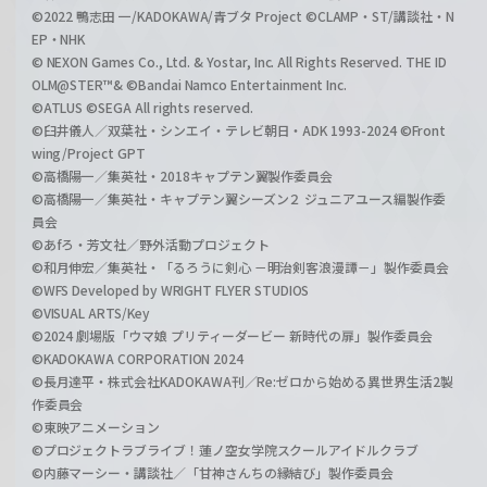
©2022 鴨志田 一/KADOKAWA/青ブタ Project ©CLAMP・ST/講談社・N
EP・NHK
© NEXON Games Co., Ltd. & Yostar, Inc. All Rights Reserved. THE ID
OLM@STER™& ©Bandai Namco Entertainment Inc.
©ATLUS ©SEGA All rights reserved.
©臼井儀人／双葉社・シンエイ・テレビ朝日・ADK 1993-2024 ©Front
wing/Project GPT
©高橋陽一／集英社・2018キャプテン翼製作委員会
©高橋陽一／集英社・キャプテン翼シーズン２ ジュニアユース編製作委
員会
©あfろ・芳文社／野外活動プロジェクト
©和月伸宏／集英社・「るろうに剣心 －明治剣客浪漫譚－」製作委員会
©WFS Developed by WRIGHT FLYER STUDIOS
©VISUAL ARTS/Key
©2024 劇場版「ウマ娘 プリティーダービー 新時代の扉」製作委員会
©KADOKAWA CORPORATION 2024
©長月達平・株式会社KADOKAWA刊／Re:ゼロから始める異世界生活2製
作委員会
©東映アニメーション
©プロジェクトラブライブ！蓮ノ空女学院スクールアイドルクラブ
©内藤マーシー・講談社／「甘神さんちの縁結び」製作委員会