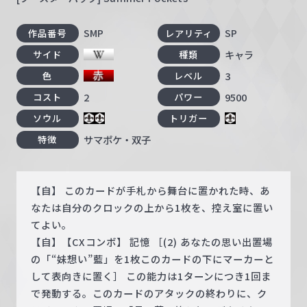
SMP
SP
作品番号
レアリティ
キャラ
サイド
種類
3
色
レベル
2
9500
コスト
パワー
ソウル
トリガー
サマポケ・双子
特徴
【自】 このカードが手札から舞台に置かれた時、あ
なたは自分のクロックの上から1枚を、控え室に置い
てよい。
【自】【CXコンボ】 記憶 ［(2) あなたの思い出置場
の「“妹想い”藍」を1枚このカードの下にマーカーと
して表向きに置く］ この能力は1ターンにつき1回ま
で発動する。このカードのアタックの終わりに、ク