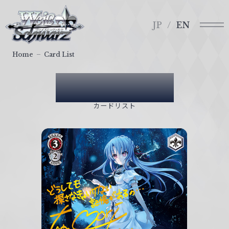
メ
ヴ
ニ
ァ
JP
EN
ュ
イ
ー
ス
Home
Card List
シ
ュ
Card List
ヴ
ァ
カードリスト
ル
ツ
｜
W
e
i
ß
S
c
h