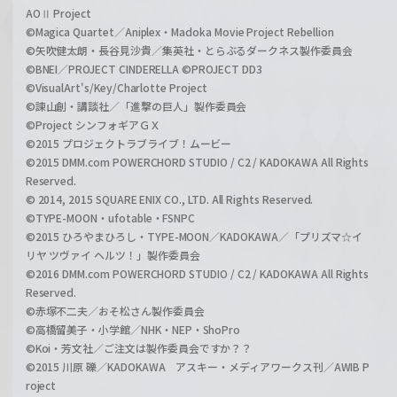
AOⅡ Project
©Magica Quartet／Aniplex・Madoka Movie Project Rebellion
©矢吹健太朗・長谷見沙貴／集英社・とらぶるダークネス製作委員会
©BNEI／PROJECT CINDERELLA ©PROJECT DD3
©VisualArt's/Key/Charlotte Project
©諫山創・講談社／「進撃の巨人」製作委員会
©Project シンフォギアＧＸ
©2015 プロジェクトラブライブ！ムービー
©2015 DMM.com POWERCHORD STUDIO / C2 / KADOKAWA All Rights
Reserved.
© 2014, 2015 SQUARE ENIX CO., LTD. All Rights Reserved.
©TYPE-MOON・ufotable・FSNPC
©2015 ひろやまひろし・TYPE-MOON／KADOKAWA／「プリズマ☆イ
リヤ ツヴァイ ヘルツ！」製作委員会
©2016 DMM.com POWERCHORD STUDIO / C2 / KADOKAWA All Rights
Reserved.
©赤塚不二夫／おそ松さん製作委員会
©高橋留美子・小学館／NHK・NEP・ShoPro
©Koi・芳文社／ご注文は製作委員会ですか？？
©2015 川原 礫／KADOKAWA アスキー・メディアワークス刊／AWIB P
roject