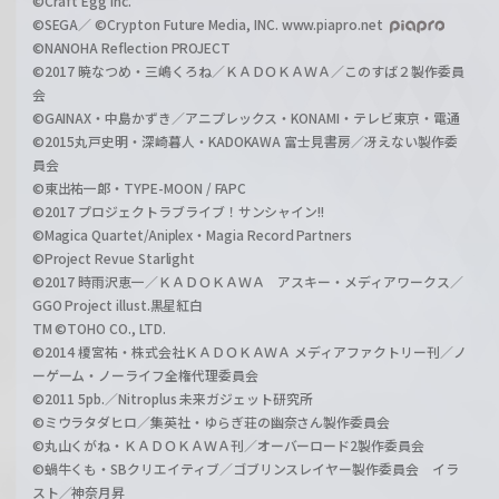
©Craft Egg Inc.
©SEGA／ ©Crypton Future Media, INC. www.piapro.net
©NANOHA Reflection PROJECT
©2017 暁なつめ・三嶋くろね／ＫＡＤＯＫＡＷＡ／このすば２製作委員
会
©GAINAX・中島かずき／アニプレックス・KONAMI・テレビ東京・電通
©2015丸戸史明・深崎暮人・KADOKAWA 富士見書房／冴えない製作委
員会
©東出祐一郎・TYPE-MOON / FAPC
©2017 プロジェクトラブライブ！サンシャイン!!
©Magica Quartet/Aniplex・Magia Record Partners
©Project Revue Starlight
©2017 時雨沢恵一／ＫＡＤＯＫＡＷＡ アスキー・メディアワークス／
GGO Project illust.黒星紅白
TM ©TOHO CO., LTD.
©2014 榎宮祐・株式会社ＫＡＤＯＫＡＷＡ メディアファクトリー刊／ノ
ーゲーム・ノーライフ全権代理委員会
©2011 5pb.／Nitroplus 未来ガジェット研究所
©ミウラタダヒロ／集英社・ゆらぎ荘の幽奈さん製作委員会
©丸山くがね・ＫＡＤＯＫＡＷＡ刊／オーバーロード2製作委員会
©蝸牛くも・SBクリエイティブ／ゴブリンスレイヤー製作委員会 イラ
スト／神奈月昇