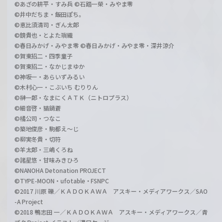
©あざの耕平・すみ兵 ©石踏一榮・みやま零
©井中だちま・飯田ぽち。
©恵比須清司・ぎん太郎
©鏡貴也・とよた瑣織
©春日みかげ・みやま零 ©春日みかげ・みやま零・深井涼介
©賀東招二・四季童子
©賀東招二・なかじまゆか
©神坂一・あらいずみるい
©木村心一・こぶいち むりりん
©榊一郎・なまにくＡＴＫ（ニトロプラス）
©細音啓・猫鍋蒼
©橘公司・つなこ
©築地俊彦・駒都え～じ
©柳実冬貴・切符
©羊太郎・三嶋くろね
©諸星悠・甘味みきひろ
©NANOHA Detonation PROJECT
©TYPE-MOON・ufotable・FSNPC
©2017 川原 礫／ＫＡＤＯＫＡＷＡ アスキー・メディアワークス／SAO
-A Project
©2018 鴨志田 一／ＫＡＤＯＫＡＷＡ アスキー・メディアワークス／青