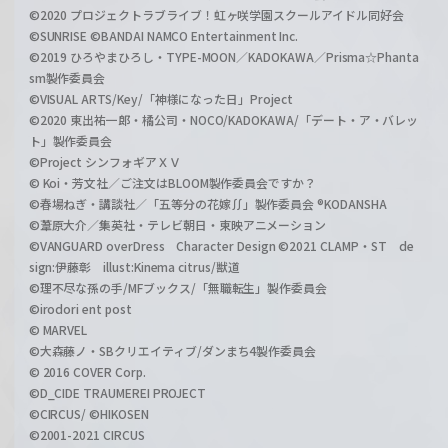
©2020 プロジェクトラブライブ！虹ヶ咲学園スクールアイドル同好会
©SUNRISE ©BANDAI NAMCO Entertainment Inc.
©2019 ひろやまひろし・TYPE-MOON／KADOKAWA／Prisma☆Phanta
sm製作委員会
©VISUAL ARTS/Key/「神様になった日」Project
©2020 東出祐一郎・橘公司・NOCO/KADOKAWA/「デート・ア・バレッ
ト」製作委員会
©Project シンフォギアＸＶ
© Koi・芳文社／ご注文はBLOOM製作委員会ですか？
©春場ねぎ・講談社／「五等分の花嫁∬」製作委員会 ®KODANSHA
©葦原大介／集英社・テレビ朝日・東映アニメーション
©VANGUARD overDress Character Design ©2021 CLAMP・ST de
sign:伊藤彰 illust:Kinema citrus/獣道
©理不尽な孫の手/MFブックス/「無職転生」製作委員会
©irodori ent post
© MARVEL
©大森藤ノ・SBクリエイティブ/ダンまち4製作委員会
© 2016 COVER Corp.
©D_CIDE TRAUMEREI PROJECT
©CIRCUS/ ©HIKOSEN
©2001-2021 CIRCUS