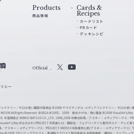
Products
Cards &
Recipes
商品情報
カードリスト
PRカード
デッキレシピ
Official
X
Y
o
ポリシー
u
T
u
ィアファクトリー／ゼロの使い魔製作委員会
©2008 ヤマグチノボル･メディアファクトリー／ゼロの使
b
MOON All Rights Reserved.
©SEGA
©2005、2009 美水かがみ／角川書店
©2008 VisualArt's/Key
ED.
©窪岡俊之
©BNGI
©ATLUS CO.,LTD. 1996,2008
©鎌池和馬／アスキー・メディアワークス／PROJE
e
sualart's/Key
©なのはA's PROJECT
©真島ヒロ／講談社・フェアリーテイル製作ギルド・テレビ東
／アスキー・メディアワークス／PROJECT-INDEX II
©高橋弥七郎/アスキー・メディアワークス/
O
/Key
©2009,2011 ビックウエスト／劇場版マクロスＦ製作委員会
©西尾維新／講談社・アニプレッ