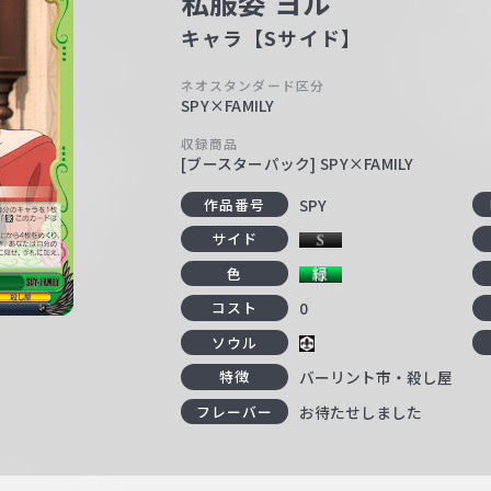
私服姿 ヨル
キャラ【Sサイド】
ネオスタンダード区分
SPY×FAMILY
収録商品
[ブースターパック] SPY×FAMILY
SPY
作品番号
サイド
色
0
コスト
ソウル
バーリント市・殺し屋
特徴
お待たせしました
フレーバー