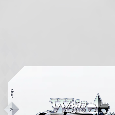
Share
ヴ
ァ
イ
X