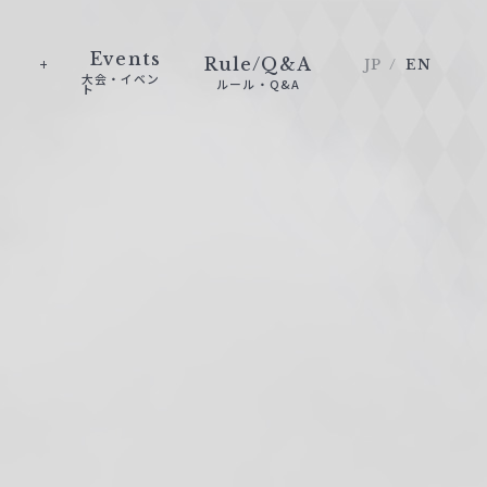
Events
Rule/Q&A
JP
EN
大会・イベン
ルール・Q&A
ト