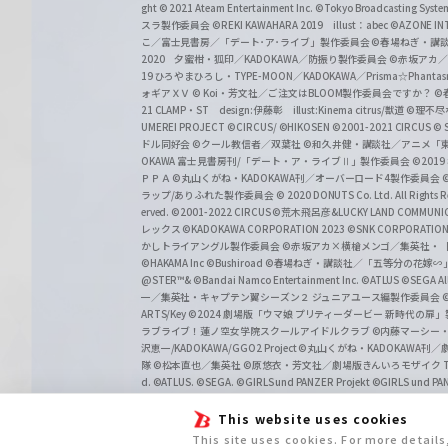
ght
© 2021 Ateam Entertainment Inc.
©Tokyo Broadcasting System 
スラ製作委員会 ©REKI KAWAHARA 2019 illust：abec
©AZONE 
こ／富士見書房／「デート･ア･ライブ」製作委員会
©春場ねぎ・講談
2020 夕蜜柑・狐印／KADOKAWA／防振り製作委員会
©赤坂アカ
19 ひろやまひろし・TYPE-MOON／KADOKAWA／Prisma☆Phant
ォギアＸＶ
© Koi・芳文社／ご注文はBLOOM製作委員会ですか？
©
21 CLAMP・ST design:伊藤彰 illust:Kinema citrus/獣道
©理不尽
UMEREI PROJECT
©CIRCUS/ ©HIKOSEN
©2001-2021 CIRCUS
© S
ドル同好会
©クール教信者／双葉社
©和久井健・講談社／アニメ「
OKAWA 富士見書房刊/「デート・ア・ライブⅡ」製作委員会
©201
ＰＰＡ ©丸山くがね・KADOKAWA刊／オーバーロード4製作委員会
©
ラップ/ありふれた製作委員会
© 2020 DONUTS Co. Ltd. All Rights R
erved.
©2001-2022 CIRCUS
©荒木飛呂彦&LUCKY LAND COMM
レックス
©KADOKAWA CORPORATION 2023
©SNK CORPORATION 
かしトライアングル製作委員会
©赤坂アカ×横槍メンゴ／集英社・
©HAKAMA Inc
©Bushiroad
©春場ねぎ・講談社／「五等分の花嫁∽
@STER™& ©Bandai Namco Entertainment Inc.
©ATLUS ©SEGA All 
一／集英社・キャプテン翼シーズン２ ジュニアユース編製作委員会
ARTS/Key
©2024 劇場版「ウマ娘 プリティーダービー 新時代の扉
ラブライブ！蓮ノ空女学院スクールアイドルクラブ
©内藤マーシー
沢恵一/KADOKAWA/GGO2 Project
©丸山くがね・KADOKAWA刊
隊 ©松本直也／集英社
©原悠衣・芳文社／劇場版きんいろモザイク Than
d.
©ATLUS. ©SEGA.
©GIRLS und PANZER Projekt
©GIRLS und PAN
This website uses cookies
This site uses cookies. For more detail