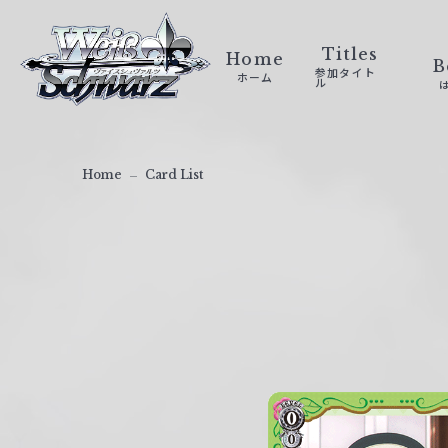
ヴ
ァ
Titles
Home
B
参加タイト
ホーム
イ
ル
ス
シ
ュ
Home
Card List
ヴ
ァ
ル
ツ
｜
W
e
i
ß
S