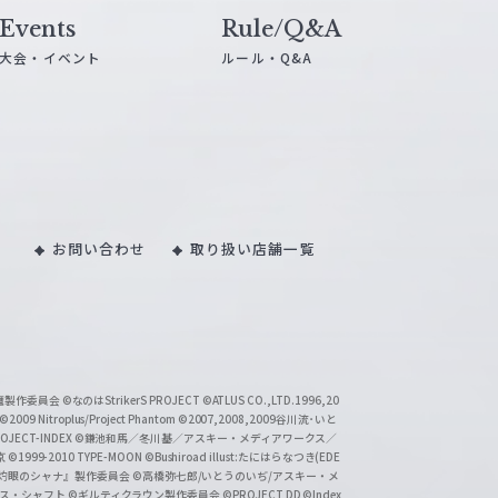
Events
Rule/Q&A
大会・イベント
ルール・Q&A
お問い合わせ
取り扱い店舗一覧
い魔製作委員会
©なのはStrikerS PROJECT
©ATLUS CO.,LTD.1996,20
©2009 Nitroplus/Project Phantom
©2007,2008,2009谷川流･いと
CT-INDEX
©鎌池和馬／冬川基／アスキー・メディアワークス／
京
©1999-2010 TYPE-MOON
©Bushiroad illust:たにはらなつき(EDE
『灼眼のシャナ』製作委員会
©高橋弥七郎/いとうのいぢ/アスキー・メ
クス・シャフト
©ギルティクラウン製作委員会
©PROJECT DD ©Index