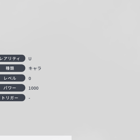
U
レアリティ
キャラ
種類
0
レベル
1000
パワー
-
トリガー