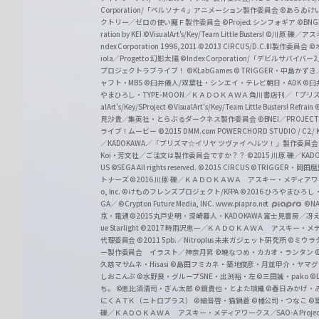
a
Corporation/「ペルソナ４」アニメーション製作委員会
©あらゐけ
クトリー／ゼロの使い魔Ｆ製作委員会
©Project シンフォギア
©BNG
r
ration by KEI
©VisualArt's/Key/Team Little Busters!
©川原 礫／アスキ
z
ndex Corporation 1996,2011
©2013 CIRCUS/D.C.III製作委員会
©
iola／Progetto 幻影太陽
©Index Corporation/「デビルサバ
プロジェクトラブライブ！
©KLabGames
© TRIGGER・中島か
ャフト・MBS
©臼井儀人/双葉社・シンエイ・テレビ朝日・ADK
©臼
やまひろし・TYPE-MOON／ＫＡＤＯＫＡＷＡ 角川書店刊／「プ
alArt's/Key/SProject
©VisualArt's/Key/Team Little Busters! Refrain
見沙貴／集英社・とらぶるダークネス製作委員会
©BNEI／PROJECT 
ライブ！ムービー
©2015 DMM.com POWERCHORD STUDIO / C2 / KA
／KADOKAWA／「プリズマ☆イリヤ ツヴァイ ヘルツ！」製作委員
Koi・芳文社／ご注文は製作委員会ですか？？
©2015 川原 礫／KA
US ©SEGA All rights reserved.
©2015 CIRCUS
©TRIGGER・岡
トナーズ
©2016 川原 礫／ＫＡＤＯＫＡＷＡ アスキー・メディアワークス刊
o, Inc. ©けものフレンズプロジェクト/KFPA
©2016 ひろやまひろし
GA／ ©Crypton Future Media, INC. www.piapro.net
©NA
京・電通
©2015丸戸史明・深崎暮人・KADOKAWA 富士見書房／
ue Starlight
©2017 時雨沢恵一／ＫＡＤＯＫＡＷＡ アスキー・メディアワー
代理委員会
©2011 5pb.／Nitroplus 未来ガジェット研究所
©ミウラ
ー製作委員会 イラスト／神奈月昇
©暁なつめ・カカオ・ランタン
久慈マサムネ・Hisasi
©島田フミカネ・築地俊彦・月並甲介・ヤマ
しおこんぶ
©水野良・グループSNE・出渕裕・左
©三田誠・pako
©
ち。
©恵比須清司・ぎん太郎
©鏡貴也・とよた瑣織
©春日みかげ・
にくＡＴＫ（ニトロプラス）
©細音啓・猫鍋蒼
©橘公司・つなこ
©
礫／ＫＡＤＯＫＡＷＡ アスキー・メディアワークス／SAO-A Projec