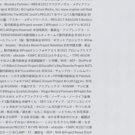
lex・Madoka Partners・MBS
©2012 ヤマグチノボル・メディアファ
ject
©SEGA / ©Crypton Future Media, Inc. www.crypton.net Illust
NANOHA The MOVIE 2nd A's PROJECT
©サイコパス製作委員会
©I
基／アスキー・メディアワークス／PROJECT-RAILGUN S
©sole;v
リヤ」製作委員会
©Project wooser 2
©Project シンフォギアＧ
©2013
 All Rights Reserved.
©古味直志／集英社・アニプレックス・シ
ERRAFORMARS
©劇場版ミルキィホームズ製作委員会
©2014 ひろ
nc. /ガールフレンド（仮）製作委員会
©FHO／ギガントプロジェクト
©Visu
et／Aniplex・Madoka Movie Project Rebellion
©矢吹健太朗・長谷
人」製作委員会
©Project シンフォギアＧＸ
©2015 プロジェクトラブ
-MOON・ufotable・FSNPC
©2015 ひろやまひろし・TYPE-MOON
おそ松さん製作委員会
©高橋留美子・小学館／NHK・NEP・ShoPro
©
ン!!
©BanG Dream! Project
©VisualArt's/Key/Rewrite Project
©ATL
活製作委員会
©&™Lucasfilm Ltd.
©SEGA／チェンクロ・フィルムパー
ＡＤＯＫＡＷＡ／このすば製作委員会
©ミルキィFFPN製作委員会
© Pokelab
roject シンフォギアAXZ
©BanG Dream! Project
©Craft Egg Inc.
©SE
員会
©GAINAX・中島かずき／アニプレックス・KONAMI・テレビ東
!
©Magica Quartet/Aniplex・Magia Record Partners
©Project Rev
ＡＤＯＫＡＷＡ メディアファクトリー刊／ノーゲーム・ノーライフ全権
ード2製作委員会
©蝸牛くも・SBクリエイティブ／ゴブリンスレイヤ
・ｕｅ ©気がつけば毛玉・かにビーム
©久慈マサムネ・平つくね
©
太郎・焦茶
©竜ノ湖太郎・ももこ
©谷川流・いとうのいぢ
©月夜涙・
©あざの耕平・すみ兵 ©石踏一榮・みやま零
©井中だちま・飯田ぽ
一・あらいずみるい
©木村心一・こぶいち むりりん
©榊一郎・なま
tonation PROJECT
©TYPE-MOON・ufotable・FSNPC
©2017 川原
溝口ケージ
©CLAMP・ST／講談社・NEP・NHK
©Project Revue Starli