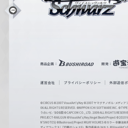
ス
シ
L
i
ュ
n
e
ヴ
ァ
ル
ツ
｜
商品企画：
開発：
W
e
i
運営会社
プライバシーポリシー
外部送信
ß
S
©CIRCUS
©2007 VisualArt's/Key
©2007 ヤマグチノボル･メデ
c
06 ALL RIGHTS RESERVED.
©NIPPON ICHI SOFTWARE INC. ©TYPE-
うのいぢ／
SOS団
©CAPCOM CO., LTD. 2009 ALL RIGHTS RESERV
h
PROJECT-RAILGUN
©VisualArt's/Key/Angel Beats! Project
©2010 Vi
w
N'S NOTES)
©Bushiroad/Project MILKY HOLMES
©カラー
©鎌池和馬
ディアワークス/『灼眼のシャナII』製作委員会/ＭＢＳ
©VisualArt's