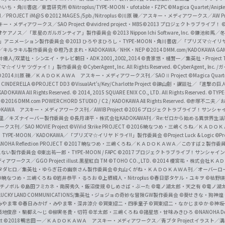
f
いいち・角川書店／東雲研究所
©Nitroplus/TYPE-MOON・ufotable・FZPC
©Magica Quartet/Anip
I／PROJECT iM@S
©2012 MAGES./5pb./Nitroplus
©川原 礫／アスキー・メディアワークス／AW Pro
f
ー・メディアワークス／SAO Project
©vividred project・MBS ©2013 プロジェクトラブライブ！
©
i
オケアノス／「翠星のガルガンティア」製作委員会
©2013 Nippon Ichi Software, Inc.
©鎌池和馬／冬川
イバー2」アニメーション製作委員会
©2013 ひろやまひろし・TYPE-MOON・角川書店／「プリズマ☆イ
c
ずき／キルラキル製作委員会
©橙乃ままれ・KADOKAWA／NHK・NEP
©2014 DMM.com/KADOKAWA GAMES
井儀人/双葉社・シンエイ・テレビ朝日・ADK 2001,2002,2014
©貴家悠・橘賢一／集英社・Project T
i
リズマ☆イリヤ ツヴァイ！」製作委員会
©CyberAgent, Inc. All Rights Reserved.
©CyberAgent, I
a
©2014 川原 礫／ＫＡＤＯＫＡＷＡ アスキー・メディアワークス刊／SAOⅡ Project
©Magica Quart
CINDERELLA ©PROJECT DD3
©VisualArt's/Key/Charlotte Project
©諫山創・講談社／「進撃の巨
l
DOKAWA All Rights Reserved.
© 2014, 2015 SQUARE ENIX CO., LTD. All Rights Reserved.
©TYPE
会
©2016 DMM.com POWERCHORD STUDIO / C2 / KADOKAWA All Rights Reserved.
©赤塚不二夫／
C
DOKAWA アスキー・メディアワークス刊／AWIB Project
©2016 プロジェクトラブライブ！サンシャイ
h
田麿里／キズナイーバー製作委員会
©長月達平・株式会社KADOKAWA刊／Re:ゼロから始める異世界生
／SAO MOVIE Project
©ViVid Strike PROJECT ©2016 暁なつめ・三嶋くろね／Ｋ
a
・TYPE-MOON／KADOKAWA／「プリズマ☆イリヤ ドライ!!」製作委員会
©Project Luck & Logic
©P
NOHA Reflection PROJECT
©2017 暁なつめ・三嶋くろね／ＫＡＤＯＫＡＷＡ／このすば２製作委
n
冴えない製作委員会
©東出祐一郎・TYPE-MOON / FAPC
©2017 プロジェクトラブライブ！サンシャイン!
n
クス／GGO Project illust.黒星紅白
TM ©TOHO CO., LTD.
©2014 榎宮祐・株式会社Ｋ
タダヒロ／集英社・ゆらぎ荘の幽奈さん製作委員会
©丸山くがね・ＫＡＤＯＫＡＷＡ刊／オーバーロ
e
©暁なつめ・三嶋くろね
©岩井恭平・るろお
©上栖綴人・Nitroplus
©春日部タケル・ユキヲ
©枯野瑛
グチノボル
©島田フミカネ・南房秀久・飯沼俊規
©しめさば・ぶーた
©竜ノ湖太郎・天之有
©竜ノ湖
l
LUCKY LAND COMMUNICATIONS/集英社・ジョジョの奇妙な冒険GW製作委員会
©葵せきな・狗神煌
みやま零 ©春日みかげ・みやま零・深井涼介
©賀東招二・四季童子
©賀東招二・なかじまゆか
©神坂
築地俊彦・駒都え～じ
©柳実冬貴・切符
©羊太郎・三嶋くろね
©諸星悠・甘味みきひろ
©NANOHA De
t
©2018 鴨志田 一／ＫＡＤＯＫＡＷＡ アスキー・メディアワークス／青ブタ Project イラスト／