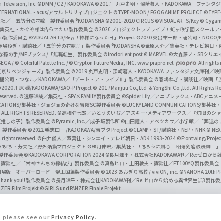
Television, Inc.
©DMM / C2 / KADOKAWA
©2017 丸戸史明・深崎暮人・KADOKAWA ファン
INTERNATIONAL・acus/アサルトリリィプロジェクト
©TYPE-MOON / FGO6 ANIME PROJECT
©TYPE
社／「五等分の花嫁」製作委員会 ®KODANSHA
©2001-2020 CIRCUS
©VISUAL ARTS/Key
© Cygame
／集英社・かぐや様は告らせたい製作委員会
©2020 プロジェクトラブライブ！虹ヶ咲学園スクール
asm製作委員会
©VISUAL ARTS/Key/「神様になった日」Project
©2020 東出祐一郎・橘公司・NOCO
春場ねぎ・講談社／「五等分の花嫁∬」製作委員会 ®KODANSHA
©葦原大介／集英社・テレビ朝日・
な孫の手/MFブックス/「無職転生」製作委員会
©irodori ent post
© MARVEL
©大森藤ノ・SBクリエ
EGA / © Colorful Palette Inc. / © Crypton Future Media, INC. www.piapro.net
All rights
東京リベンジャーズ」製作委員会
©2019 丸戸史明・深崎暮人・KADOKAWA ファンタジア文庫刊
9 橘公司・つなこ／KADOKAWA／「デート・ア・ライブⅢ」製作委員会
©春場ねぎ・講談社／映画「五等
2020 川原 礫/KADOKAWA/SAO-P Project
© 2017 Manjuu Co.,Ltd. & YongShi Co.,Ltd. All Rights R
eserved.
©遠藤達哉／集英社・SPY×FAMILY製作委員会
©Spider Lily／アニプレックス・ABCアニ
UNICATIONS/集英社・ジョジョの奇妙な冒険SC製作委員会
©LUCKY LAND COMMUNICATIONS
ALL RIGHTS RESERVED.
©高橋弥七郎／いとうのいぢ／アスキー･メディアワークス／『灼眼のシャ
【推しの子】製作委員会
©Pyramid,Inc.／成子坂製作所
©山田鐘人・アベツカサ／小学館／「葬送の
」製作委員会
©2022 鴨志田 一/KADOKAWA/青ブタ Project ©CLAMP・ST/講談社・NEP・NHK
© NEXO
rights reserved.
©臼井儀人／双葉社・シンエイ・テレビ朝日・ADK 1993-2024 ©Frontwing/Projec
©あfろ・芳文社／野外活動プロジェクト
©和月伸宏／集英社・「るろうに剣心 －明治剣客浪漫譚－
」製作委員会
©KADOKAWA CORPORATION 2024
©長月達平・株式会社KADOKAWA刊／Re:ゼロか
・講談社／「甘神さんちの縁結び」製作委員会
©真島ヒロ・上田敦夫・講談社／FT100YQ製作委員
／劇場版「オーバーロード」聖王国編製作委員会
© 2023 あおぎり高校 / viviON, inc.
©NANOHA 20th 
k you!! 製作委員会
©長月達平・株式会社KADOKAWA刊／Re:ゼロから始める異世界生活3製作
ZER Film Projekt
©GIRLS und PANZER Finale Projekt
s, please see our
Privacy Policy
.