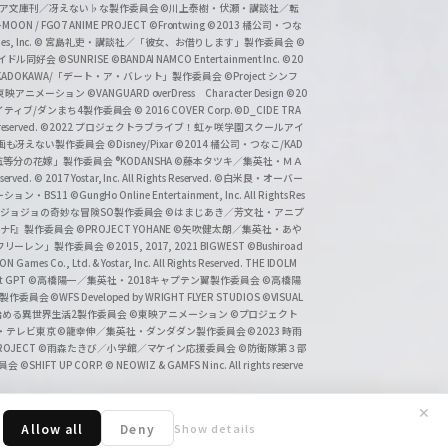
タジア文庫刊／冴えない♭な製作委員会
©川上泰樹・伏瀬・講談社／転
-MOON / FGO7 ANIME PROJECT
©Frontwing
©2013 橘公司・つな
s, Inc.
© 宮島礼吏・講談社／「彼女、お借りします」製作委員会
©
アイドル同好会
©SUNRISE ©BANDAI NAMCO Entertainment Inc.
©20
/KADOKAWA/「デート・ア・バレット」製作委員会
©Project シンフ
東映アニメーション
©VANGUARD overDress Character Design ©20
イティブ/ダンまち4製作委員会
© 2016 COVER Corp.
©D_CIDE TRA
 reserved.
©2022 プロジェクトラブライブ！虹ヶ咲学園スクールアイ
／映画も冴えない製作委員会
©Disney/Pixar
©2014 橘公司・つなこ/KAD
分の花嫁」製作委員会 ®KODANSHA
©藤本タツキ／集英社・ＭＡ
eserved.
© 2017 Yostar, Inc. All Rights Reserved.
©白米良・オーバー
メーション・BS11
©GungHo Online Entertainment, Inc. All Rights Res
/集英社・ジョジョの奇妙な冒険SO製作委員会
©はまじあき／芳文社・アニプ
ナF』製作委員会
©PROJECT YOHANE
©矢吹健太朗／集英社・あや
フリーレン」製作委員会
©2015, 2017, 2021 BIGWEST
©Bushiroad
N Games Co., Ltd. & Yostar, Inc. All Rights Reserved. THE IDOLM
t GPT
©高橋陽一／集英社・2018キャプテン翼製作委員会
©高橋陽
」製作委員会
©WFS Developed by WRIGHT FLYER STUDIOS
©VISUAL
ら始める異世界生活2製作委員会
©東映アニメーション
©プロジェクト
会・テレビ東京
©龍幸伸／集英社・ダンダダン製作委員会
©2023 時雨
PROJECT
©雨森たきび／小学館／マケイン応援委員会
©防衛隊第３部
委員会
©SHIFT UP CORP.
© NEOWIZ & GAMFS N inc. All rights reserve
✕
Allow all
Deny
Show details