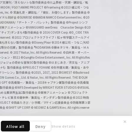
タジア文庫刊／冴えない♭な製作委員会
©川上泰樹・伏瀬・講談社／転
-MOON / FGO7 ANIME PROJECT
©Frontwing
©2013 橘公司・つな
s, Inc.
© 宮島礼吏・講談社／「彼女、お借りします」製作委員会
©
アイドル同好会
©SUNRISE ©BANDAI NAMCO Entertainment Inc.
©20
/KADOKAWA/「デート・ア・バレット」製作委員会
©Project シンフ
東映アニメーション
©VANGUARD overDress Character Design ©20
イティブ/ダンまち4製作委員会
© 2016 COVER Corp.
©D_CIDE TRA
 reserved.
©2022 プロジェクトラブライブ！虹ヶ咲学園スクールアイ
／映画も冴えない製作委員会
©Disney/Pixar
©2014 橘公司・つなこ/KAD
分の花嫁」製作委員会 ®KODANSHA
©藤本タツキ／集英社・ＭＡ
eserved.
© 2017 Yostar, Inc. All Rights Reserved.
©白米良・オーバー
メーション・BS11
©GungHo Online Entertainment, Inc. All Rights Res
/集英社・ジョジョの奇妙な冒険SO製作委員会
©はまじあき／芳文社・アニプ
ナF』製作委員会
©PROJECT YOHANE
©矢吹健太朗／集英社・あや
フリーレン」製作委員会
©2015, 2017, 2021 BIGWEST
©Bushiroad
N Games Co., Ltd. & Yostar, Inc. All Rights Reserved. THE IDOLM
t GPT
©高橋陽一／集英社・2018キャプテン翼製作委員会
©高橋陽
」製作委員会
©WFS Developed by WRIGHT FLYER STUDIOS
©VISUAL
ら始める異世界生活2製作委員会
©東映アニメーション
©プロジェクト
会・テレビ東京
©龍幸伸／集英社・ダンダダン製作委員会
©2023 時雨
PROJECT
©雨森たきび／小学館／マケイン応援委員会
©防衛隊第３部
委員会
©SHIFT UP CORP.
© NEOWIZ & GAMFS N inc. All rights reserve
✕
Allow all
Deny
Show details