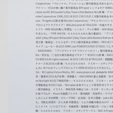
a
Corporation/「ペルソナ４」アニメーション製作委員会
©あらゐけ
クトリー／ゼロの使い魔Ｆ製作委員会
©Project シンフォギア
©BNG
r
ration by KEI
©VisualArt's/Key/Team Little Busters!
©川原 礫／アスキ
z
ndex Corporation 1996,2011
©2013 CIRCUS/D.C.III製作委員会
©
iola／Progetto 幻影太陽
©Index Corporation/「デビルサバ
プロジェクトラブライブ！
©KLabGames
© TRIGGER・中島か
ャフト・MBS
©臼井儀人/双葉社・シンエイ・テレビ朝日・ADK
©臼
やまひろし・TYPE-MOON／ＫＡＤＯＫＡＷＡ 角川書店刊／「プ
alArt's/Key/SProject
©VisualArt's/Key/Team Little Busters! Refrain
見沙貴／集英社・とらぶるダークネス製作委員会
©BNEI／PROJECT 
ライブ！ムービー
©2015 DMM.com POWERCHORD STUDIO / C2 / KA
／KADOKAWA／「プリズマ☆イリヤ ツヴァイ ヘルツ！」製作委員
Koi・芳文社／ご注文は製作委員会ですか？？
©2015 川原 礫／KA
US ©SEGA All rights reserved.
©2015 CIRCUS
©TRIGGER・岡
トナーズ
©2016 川原 礫／ＫＡＤＯＫＡＷＡ アスキー・メディアワークス刊
o, Inc. ©けものフレンズプロジェクト/KFPA
©2016 ひろやまひろし
GA／ ©Crypton Future Media, INC. www.piapro.net
©NA
京・電通
©2015丸戸史明・深崎暮人・KADOKAWA 富士見書房／
ue Starlight
©2017 時雨沢恵一／ＫＡＤＯＫＡＷＡ アスキー・メディアワー
代理委員会
©2011 5pb.／Nitroplus 未来ガジェット研究所
©ミウラ
ー製作委員会 イラスト／神奈月昇
©暁なつめ・カカオ・ランタン
久慈マサムネ・Hisasi
©島田フミカネ・築地俊彦・月並甲介・ヤマ
しおこんぶ
©水野良・グループSNE・出渕裕・左
©三田誠・pako
©
ち。
©恵比須清司・ぎん太郎
©鏡貴也・とよた瑣織
©春日みかげ・
にくＡＴＫ（ニトロプラス）
©細音啓・猫鍋蒼
©橘公司・つなこ
©
礫／ＫＡＤＯＫＡＷＡ アスキー・メディアワークス／SAO-A Projec