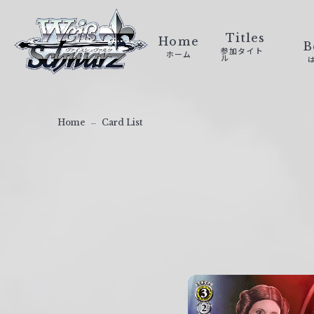
ヴ
ァ
Titles
Home
B
参加タイト
ホーム
イ
ル
ス
シ
ュ
Home
Card List
ヴ
ァ
ル
ツ
｜
W
e
i
ß
S