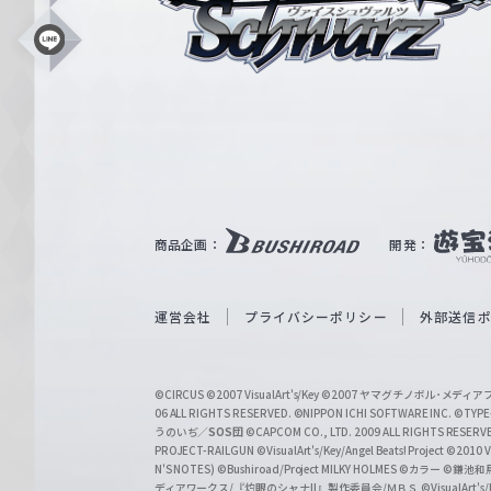
ス
シ
L
i
ュ
n
e
ヴ
ァ
ル
ツ
｜
商品企画：
開発：
W
e
i
運営会社
プライバシーポリシー
外部送信
ß
S
©CIRCUS
©2007 VisualArt's/Key
©2007 ヤマグチノボル･メデ
c
06 ALL RIGHTS RESERVED.
©NIPPON ICHI SOFTWARE INC. ©TYPE-
うのいぢ／
SOS団
©CAPCOM CO., LTD. 2009 ALL RIGHTS RESERV
h
PROJECT-RAILGUN
©VisualArt's/Key/Angel Beats! Project
©2010 Vi
w
N'S NOTES)
©Bushiroad/Project MILKY HOLMES
©カラー
©鎌池和馬
ディアワークス/『灼眼のシャナII』製作委員会/ＭＢＳ
©VisualArt's