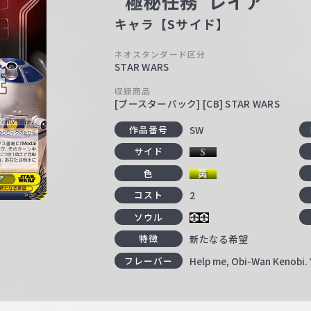
“極秘任務”レイア
キャラ【Sサイド】
ネオスタンダード区分
STAR WARS
収録商品
[ブースターパック] [CB] STAR WARS
SW
作品番号
サイド
色
2
コスト
ソウル
新たなる希望
特徴
Help me, Obi-Wan Kenobi. 
フレーバー