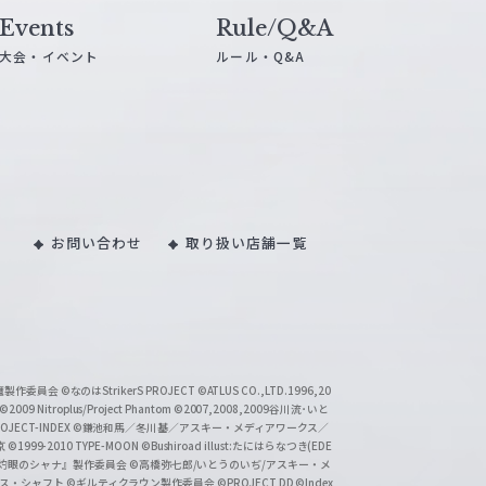
Events
Rule/Q&A
大会・イベント
ルール・Q&A
お問い合わせ
取り扱い店舗一覧
い魔製作委員会
©なのはStrikerS PROJECT
©ATLUS CO.,LTD.1996,20
©2009 Nitroplus/Project Phantom
©2007,2008,2009谷川流･いと
CT-INDEX
©鎌池和馬／冬川基／アスキー・メディアワークス／
京
©1999-2010 TYPE-MOON
©Bushiroad illust:たにはらなつき(EDE
『灼眼のシャナ』製作委員会
©高橋弥七郎/いとうのいぢ/アスキー・メ
クス・シャフト
©ギルティクラウン製作委員会
©PROJECT DD ©Index