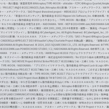
f
いいち・角川書店／東雲研究所
©Nitroplus/TYPE-MOON・ufotable・FZPC
©Magica Quartet/Anip
I／PROJECT iM@S
©2012 MAGES./5pb./Nitroplus
©川原 礫／アスキー・メディアワークス／AW Pro
f
ー・メディアワークス／SAO Project
©vividred project・MBS ©2013 プロジェクトラブライブ！
©
i
オケアノス／「翠星のガルガンティア」製作委員会
©2013 Nippon Ichi Software, Inc.
©鎌池和馬／冬川
イバー2」アニメーション製作委員会
©2013 ひろやまひろし・TYPE-MOON・角川書店／「プリズマ☆イ
c
ずき／キルラキル製作委員会
©橙乃ままれ・KADOKAWA／NHK・NEP
©2014 DMM.com/KADOKAWA GAMES
井儀人/双葉社・シンエイ・テレビ朝日・ADK 2001,2002,2014
©貴家悠・橘賢一／集英社・Project T
i
リズマ☆イリヤ ツヴァイ！」製作委員会
©CyberAgent, Inc. All Rights Reserved.
©CyberAgent, I
a
©2014 川原 礫／ＫＡＤＯＫＡＷＡ アスキー・メディアワークス刊／SAOⅡ Project
©Magica Quart
CINDERELLA ©PROJECT DD3
©VisualArt's/Key/Charlotte Project
©諫山創・講談社／「進撃の巨
l
DOKAWA All Rights Reserved.
© 2014, 2015 SQUARE ENIX CO., LTD. All Rights Reserved.
©TYPE
会
©2016 DMM.com POWERCHORD STUDIO / C2 / KADOKAWA All Rights Reserved.
©赤塚不二夫／
C
DOKAWA アスキー・メディアワークス刊／AWIB Project
©2016 プロジェクトラブライブ！サンシャイ
h
田麿里／キズナイーバー製作委員会
©長月達平・株式会社KADOKAWA刊／Re:ゼロから始める異世界生
／SAO MOVIE Project
©ViVid Strike PROJECT ©2016 暁なつめ・三嶋くろね／Ｋ
a
・TYPE-MOON／KADOKAWA／「プリズマ☆イリヤ ドライ!!」製作委員会
©Project Luck & Logic
©P
NOHA Reflection PROJECT
©2017 暁なつめ・三嶋くろね／ＫＡＤＯＫＡＷＡ／このすば２製作委
n
冴えない製作委員会
©東出祐一郎・TYPE-MOON / FAPC
©2017 プロジェクトラブライブ！サンシャイン!
n
クス／GGO Project illust.黒星紅白
TM ©TOHO CO., LTD.
©2014 榎宮祐・株式会社Ｋ
タダヒロ／集英社・ゆらぎ荘の幽奈さん製作委員会
©丸山くがね・ＫＡＤＯＫＡＷＡ刊／オーバーロ
e
©暁なつめ・三嶋くろね
©岩井恭平・るろお
©上栖綴人・Nitroplus
©春日部タケル・ユキヲ
©枯野瑛
グチノボル
©島田フミカネ・南房秀久・飯沼俊規
©しめさば・ぶーた
©竜ノ湖太郎・天之有
©竜ノ湖
l
LUCKY LAND COMMUNICATIONS/集英社・ジョジョの奇妙な冒険GW製作委員会
©葵せきな・狗神煌
みやま零 ©春日みかげ・みやま零・深井涼介
©賀東招二・四季童子
©賀東招二・なかじまゆか
©神坂
築地俊彦・駒都え～じ
©柳実冬貴・切符
©羊太郎・三嶋くろね
©諸星悠・甘味みきひろ
©NANOHA De
t
©2018 鴨志田 一／ＫＡＤＯＫＡＷＡ アスキー・メディアワークス／青ブタ Project イラスト／