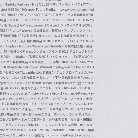
lex・Madoka Partners・MBS
©2012 ヤマグチノボル・メディアファ
ject
©SEGA / ©Crypton Future Media, Inc. www.crypton.net Illust
NANOHA The MOVIE 2nd A's PROJECT
©サイコパス製作委員会
©I
基／アスキー・メディアワークス／PROJECT-RAILGUN S
©sole;v
リヤ」製作委員会
©Project wooser 2
©Project シンフォギアＧ
©2013
 All Rights Reserved.
©古味直志／集英社・アニプレックス・シ
ERRAFORMARS
©劇場版ミルキィホームズ製作委員会
©2014 ひろ
nc. /ガールフレンド（仮）製作委員会
©FHO／ギガントプロジェクト
©Visu
et／Aniplex・Madoka Movie Project Rebellion
©矢吹健太朗・長谷
人」製作委員会
©Project シンフォギアＧＸ
©2015 プロジェクトラブ
-MOON・ufotable・FSNPC
©2015 ひろやまひろし・TYPE-MOON
おそ松さん製作委員会
©高橋留美子・小学館／NHK・NEP・ShoPro
©
ン!!
©BanG Dream! Project
©VisualArt's/Key/Rewrite Project
©ATL
活製作委員会
©&™Lucasfilm Ltd.
©SEGA／チェンクロ・フィルムパー
ＡＤＯＫＡＷＡ／このすば製作委員会
©ミルキィFFPN製作委員会
© Pokelab
roject シンフォギアAXZ
©BanG Dream! Project
©Craft Egg Inc.
©SE
員会
©GAINAX・中島かずき／アニプレックス・KONAMI・テレビ東
!
©Magica Quartet/Aniplex・Magia Record Partners
©Project Rev
ＡＤＯＫＡＷＡ メディアファクトリー刊／ノーゲーム・ノーライフ全権
ード2製作委員会
©蝸牛くも・SBクリエイティブ／ゴブリンスレイヤ
・ｕｅ ©気がつけば毛玉・かにビーム
©久慈マサムネ・平つくね
©
太郎・焦茶
©竜ノ湖太郎・ももこ
©谷川流・いとうのいぢ
©月夜涙・
©あざの耕平・すみ兵 ©石踏一榮・みやま零
©井中だちま・飯田ぽ
一・あらいずみるい
©木村心一・こぶいち むりりん
©榊一郎・なま
tonation PROJECT
©TYPE-MOON・ufotable・FSNPC
©2017 川原
溝口ケージ
©CLAMP・ST／講談社・NEP・NHK
©Project Revue Starli