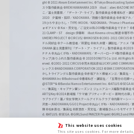
ght
© 2021 Ateam Entertainment Inc.
©Tokyo Broadcasting System 
スラ製作委員会 ©REKI KAWAHARA 2019 illust：abec
©AZONE 
こ／富士見書房／「デート･ア･ライブ」製作委員会
©春場ねぎ・講談
2020 夕蜜柑・狐印／KADOKAWA／防振り製作委員会
©赤坂アカ
19 ひろやまひろし・TYPE-MOON／KADOKAWA／Prisma☆Phant
ォギアＸＶ
© Koi・芳文社／ご注文はBLOOM製作委員会ですか？
©
21 CLAMP・ST design:伊藤彰 illust:Kinema citrus/獣道
©理不尽
UMEREI PROJECT
©CIRCUS/ ©HIKOSEN
©2001-2021 CIRCUS
© S
ドル同好会
©クール教信者／双葉社
©和久井健・講談社／アニメ「
OKAWA 富士見書房刊/「デート・ア・ライブⅡ」製作委員会
©201
ＰＰＡ ©丸山くがね・KADOKAWA刊／オーバーロード4製作委員会
©
ラップ/ありふれた製作委員会
© 2020 DONUTS Co. Ltd. All Rights R
erved.
©2001-2022 CIRCUS
©荒木飛呂彦&LUCKY LAND COMM
レックス
©KADOKAWA CORPORATION 2023
©SNK CORPORATION 
かしトライアングル製作委員会
©赤坂アカ×横槍メンゴ／集英社・
©HAKAMA Inc
©Bushiroad
©春場ねぎ・講談社／「五等分の花嫁∽
@STER™& ©Bandai Namco Entertainment Inc.
©ATLUS ©SEGA All 
一／集英社・キャプテン翼シーズン２ ジュニアユース編製作委員会
ARTS/Key
©2024 劇場版「ウマ娘 プリティーダービー 新時代の扉
ラブライブ！蓮ノ空女学院スクールアイドルクラブ
©内藤マーシー
沢恵一/KADOKAWA/GGO2 Project
©丸山くがね・KADOKAWA刊
隊 ©松本直也／集英社
©原悠衣・芳文社／劇場版きんいろモザイク Than
d.
©ATLUS. ©SEGA.
©GIRLS und PANZER Projekt
©GIRLS und PAN
This website uses cookies
This site uses cookies. For more detail