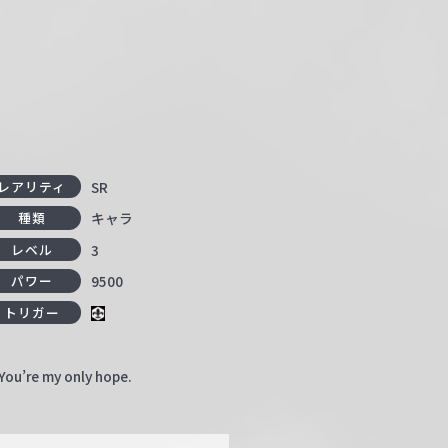
SR
レアリティ
キャラ
種類
3
レベル
9500
パワー
トリガー
You’re my only hope.