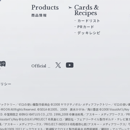
Products
Cards &
Recipes
商品情報
カードリスト
PRカード
デッキレシピ
Official
X
Y
o
ポリシー
u
T
u
ィアファクトリー／ゼロの使い魔製作委員会
©2008 ヤマグチノボル･メディアファクトリー／ゼロの使
b
MOON All Rights Reserved.
©SEGA
©2005、2009 美水かがみ／角川書店
©2008 VisualArt's/Key
ED.
©窪岡俊之
©BNGI
©ATLUS CO.,LTD. 1996,2008
©鎌池和馬／アスキー・メディアワークス／PROJE
e
sualart's/Key
©なのはA's PROJECT
©真島ヒロ／講談社・フェアリーテイル製作ギルド・テレビ東
／アスキー・メディアワークス／PROJECT-INDEX II
©高橋弥七郎/アスキー・メディアワークス/
O
/Key
©2009,2011 ビックウエスト／劇場版マクロスＦ製作委員会
©西尾維新／講談社・アニプレッ