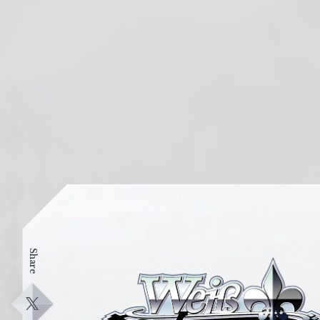
Share
ヴ
ァ
イ
X