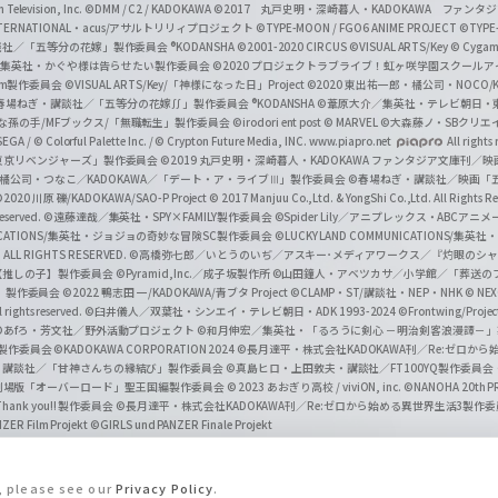
Television, Inc.
©DMM / C2 / KADOKAWA
©2017 丸戸史明・深崎暮人・KADOKAWA ファン
INTERNATIONAL・acus/アサルトリリィプロジェクト
©TYPE-MOON / FGO6 ANIME PROJECT
©TYPE
社／「五等分の花嫁」製作委員会 ®KODANSHA
©2001-2020 CIRCUS
©VISUAL ARTS/Key
© Cygame
／集英社・かぐや様は告らせたい製作委員会
©2020 プロジェクトラブライブ！虹ヶ咲学園スクール
asm製作委員会
©VISUAL ARTS/Key/「神様になった日」Project
©2020 東出祐一郎・橘公司・NOCO
春場ねぎ・講談社／「五等分の花嫁∬」製作委員会 ®KODANSHA
©葦原大介／集英社・テレビ朝日・
な孫の手/MFブックス/「無職転生」製作委員会
©irodori ent post
© MARVEL
©大森藤ノ・SBクリエ
EGA / © Colorful Palette Inc. / © Crypton Future Media, INC. www.piapro.net
All rights
東京リベンジャーズ」製作委員会
©2019 丸戸史明・深崎暮人・KADOKAWA ファンタジア文庫刊
9 橘公司・つなこ／KADOKAWA／「デート・ア・ライブⅢ」製作委員会
©春場ねぎ・講談社／映画「五等
2020 川原 礫/KADOKAWA/SAO-P Project
© 2017 Manjuu Co.,Ltd. & YongShi Co.,Ltd. All Rights R
eserved.
©遠藤達哉／集英社・SPY×FAMILY製作委員会
©Spider Lily／アニプレックス・ABCアニ
UNICATIONS/集英社・ジョジョの奇妙な冒険SC製作委員会
©LUCKY LAND COMMUNICATIONS
ALL RIGHTS RESERVED.
©高橋弥七郎／いとうのいぢ／アスキー･メディアワークス／『灼眼のシャ
【推しの子】製作委員会
©Pyramid,Inc.／成子坂製作所
©山田鐘人・アベツカサ／小学館／「葬送の
」製作委員会
©2022 鴨志田 一/KADOKAWA/青ブタ Project ©CLAMP・ST/講談社・NEP・NHK
© NEXO
rights reserved.
©臼井儀人／双葉社・シンエイ・テレビ朝日・ADK 1993-2024 ©Frontwing/Projec
©あfろ・芳文社／野外活動プロジェクト
©和月伸宏／集英社・「るろうに剣心 －明治剣客浪漫譚－
」製作委員会
©KADOKAWA CORPORATION 2024
©長月達平・株式会社KADOKAWA刊／Re:ゼロか
・講談社／「甘神さんちの縁結び」製作委員会
©真島ヒロ・上田敦夫・講談社／FT100YQ製作委員
／劇場版「オーバーロード」聖王国編製作委員会
© 2023 あおぎり高校 / viviON, inc.
©NANOHA 20th 
k you!! 製作委員会
©長月達平・株式会社KADOKAWA刊／Re:ゼロから始める異世界生活3製作
ZER Film Projekt
©GIRLS und PANZER Finale Projekt
s, please see our
Privacy Policy
.