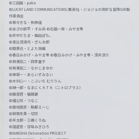
©三田誠・pako
©LUCKY LAND COMMUNICATIONS/集英社・ジョジョの奇妙な冒険GW製
作委員会
©葵せきな・狗神煌
©あざの耕平・すみ兵 ©石踏一榮・みやま零
©井中だちま・飯田ぽち。
©恵比須清司・ぎん太郎
©鏡貴也・とよた瑣織
©春日みかげ・みやま零 ©春日みかげ・みやま零・深井涼介
©賀東招二・四季童子
©賀東招二・なかじまゆか
©神坂一・あらいずみるい
©木村心一・こぶいち むりりん
©榊一郎・なまにくＡＴＫ（ニトロプラス）
©細音啓・猫鍋蒼
©橘公司・つなこ
©築地俊彦・駒都え～じ
©柳実冬貴・切符
©羊太郎・三嶋くろね
©諸星悠・甘味みきひろ
©NANOHA Detonation PROJECT