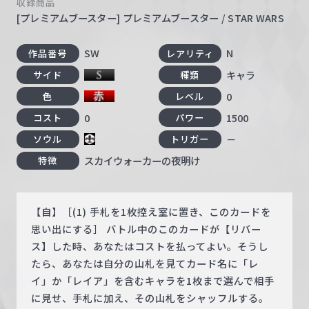
収録商品
[プレミアムブースター] プレミアムブースター / STAR WARS
SW
N
作品番号
レアリティ
キャラ
サイド
種類
0
色
レベル
0
1500
コスト
パワー
－
ソウル
トリガー
スカイウォーカーの夜明け
特徴
【自】［(1) 手札を1枚控え室に置き、このカードを
思い出にする］ バトル中のこのカードが【リバー
ス】した時、あなたはコストを払ってよい。そうし
たら、あなたは自分の山札を見てカード名に「レ
イ」か「レイア」を含むキャラを1枚まで選んで相手
に見せ、手札に加え、その山札をシャッフルする。