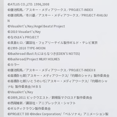
©ATLUS CO.,LTD. 1996,2008
©鎌池和馬／アスキー・メディアワークス／PROJECT-INDEX
©鎌池和馬／冬川基／アスキー・メディアワークス／PROJECT-RAILGU
N
©VisualArt's/Key/Angel Beats! Project
©2010 Visualart's/Key
©なのはA's PROJECT
©真島ヒロ／講談社・フェアリーテイル製作ギルド・テレビ東京
©1999-2010 TYPE-MOON
©Bushiroad illust:たにはらなつき(EDEN'S NOTES)
©Bushiroad/Project MILKY HOLMES
©カラー
©鎌池和馬／アスキー・メディアワークス／PROJECT-INDEX II
©高橋弥七郎/アスキー・メディアワークス/『灼眼のシャナ』製作委員会
©高橋弥七郎/いとうのいぢ/アスキー・メディアワークス/『灼眼のシャ
ナII』製作委員会/ＭＢＳ
©VisualArt's/Key
©2009,2011 ビックウエスト／劇場版マクロスＦ製作委員会
©西尾維新／講談社・アニプレックス・シャフト
©ギルティクラウン製作委員会
©PROJECT DD ©Index Corporation/「ペルソナ４」アニメーション製