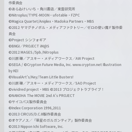
作委員会
©あらゐけいいち・角川書店／東雲研究所
©Nitroplus/TYPE-MOON・ufotable・FZPC
©Magica Quartet/Aniplex・Madoka Partners・MBS
©2012 ヤマグチノボル・メディアファクトリー／ゼロの使い魔Ｆ製作委
員会
©Project シンフォギア
©BNGI／PROJECT iM@S
©2012 MAGES./5pb./Nitroplus
©川原 礫／アスキー・メディアワークス／AW Project
©SEGA / ©Crypton Future Media, Inc. www.crypton.net Illustration
by KEI
©VisualArt's/Key/Team Little Busters!
©川原 礫／アスキー・メディアワークス／SAO Project
©vividred project・MBS ©2013 プロジェクトラブライブ！
©NANOHA The MOVIE 2nd A's PROJECT
©サイコパス製作委員会
©Index Corporation 1996,2011
©2013 CIRCUS/D.C.III製作委員会
©オケアノス／「翠星のガルガンティア」製作委員会
©2013 Nippon Ichi Software, Inc.