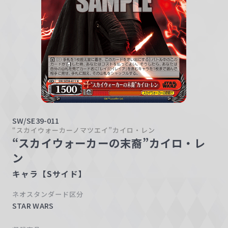
w
a
r
z
SW/SE39-011
“スカイウォーカーノマツエイ”カイロ・レン
“スカイウォーカーの末裔”カイロ・レ
ン
キャラ【Sサイド】
ネオスタンダード区分
STAR WARS