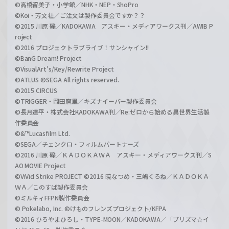
©高橋留美子・小学館／NHK・NEP・ShoPro
©Koi・芳文社／ご注文は製作委員会ですか？？
©2015 川原 礫／KADOKAWA アスキー・メディアワークス刊／AWIB P
roject
©2016 プロジェクトラブライブ！サンシャイン!!
©BanG Dream! Project
©VisualArt's/Key/Rewrite Project
©ATLUS ©SEGA All rights reserved.
©2015 CIRCUS
©TRIGGER・岡田麿里／キズナイーバー製作委員会
©長月達平・株式会社KADOKAWA刊／Re:ゼロから始める異世界生活製
作委員会
©&™Lucasfilm Ltd.
©SEGA／チェンクロ・フィルムパートナーズ
©2016 川原 礫／ＫＡＤＯＫＡＷＡ アスキー・メディアワークス刊／S
AO MOVIE Project
©ViVid Strike PROJECT ©2016 暁なつめ・三嶋くろね／ＫＡＤＯＫＡ
ＷＡ／このすば製作委員会
©ミルキィFFPN製作委員会
© Pokelabo, Inc. ©けものフレンズプロジェクト/KFPA
©2016 ひろやまひろし・TYPE-MOON／KADOKAWA／「プリズマ☆イ