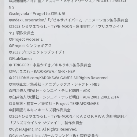
©鎌池和馬／冬川基／アスキー・メディアワークス／PROJECT-RAILGU
N S
©sole;viola／Progetto 幻影太陽
©Index Corporation/「デビルサバイバー2」アニメーション製作委員会
©2013 ひろやまひろし・TYPE-MOON・角川書店／「プリズマ☆イリ
ヤ」製作委員会
©Project wooser 2
©Project シンフォギアＧ
©2013 プロジェクトラブライブ！
©KLabGames
© TRIGGER・中島かずき／キルラキル製作委員会
©橙乃ままれ・KADOKAWA／NHK・NEP
©2014 DMM.com/KADOKAWA GAMES All Rights Reserved.
©古味直志／集英社・アニプレックス・シャフト・MBS
©臼井儀人/双葉社・シンエイ・テレビ朝日・ADK
©臼井儀人/双葉社・シンエイ・テレビ朝日・ADK 2001,2002,2014
©貴家悠・橘賢一／集英社・Project TERRAFORMARS
©劇場版ミルキィホームズ製作委員会
©2014 ひろやまひろし・TYPE-MOON／ＫＡＤＯＫＡＷＡ 角川書店刊／
「プリズマ☆イリヤ ツヴァイ！」製作委員会
©CyberAgent, Inc. All Rights Reserved.
©CyberAgent, Inc. /ガールフレンド（仮）製作委員会