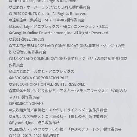
© 2017 Yostar, Inc. All Rights Reserved.
©白米良・オーバーラップ/ありふれた製作委員会
© 2020 DONUTS Co. Ltd. All Rights Reserved.
©遠藤達哉／集英社・SPY×FAMILY製作委員会
©Spider Lily／アニプレックス・ABCアニメーション・BS11
©GungHo Online Entertainment, Inc. All Rights Reserved.
©2001-2022 CIRCUS
©荒木飛呂彦&LUCKY LAND COMMUNICATIONS/集英社・ジョジョの奇
妙な冒険SC製作委員会
©LUCKY LAND COMMUNICATIONS/集英社・ジョジョの奇妙な冒険SO製
作委員会
©はまじあき／芳文社・アニプレックス
©KADOKAWA CORPORATION 2023
©SNK CORPORATION ALL RIGHTS RESERVED.
©高橋弥七郎／いとうのいぢ／アスキー･メディアワークス／『灼眼のシ
ャナF』製作委員会
©PROJECT YOHANE
©矢吹健太朗／集英社・あやかしトライアングル製作委員会
©赤坂アカ×横槍メンゴ／集英社・【推しの子】製作委員会
©Pyramid,Inc.／成子坂製作所
©山田鐘人・アベツカサ／小学館／「葬送のフリーレン」製作委員会
©2015, 2017, 2021 BIGWEST