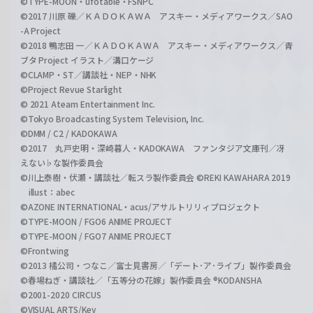
©TYPE-MOON・ufotable・FSNPC
©2017 川原 礫／ＫＡＤＯＫＡＷＡ アスキー・メディアワークス／SAO
-A Project
©2018 鴨志田 一／ＫＡＤＯＫＡＷＡ アスキー・メディアワークス／青
ブタ Project イラスト／溝口ケージ
©CLAMP・ST／講談社・NEP・NHK
©Project Revue Starlight
© 2021 Ateam Entertainment Inc.
©Tokyo Broadcasting System Television, Inc.
©DMM / C2 / KADOKAWA
©2017 丸戸史明・深崎暮人・KADOKAWA ファンタジア文庫刊／冴
えない♭な製作委員会
©川上泰樹・伏瀬・講談社／転スラ製作委員会 ©REKI KAWAHARA 2019
illust：abec
©AZONE INTERNATIONAL・acus/アサルトリリィプロジェクト
©TYPE-MOON / FGO6 ANIME PROJECT
©TYPE-MOON / FGO7 ANIME PROJECT
©Frontwing
©2013 橘公司・つなこ／富士見書房／「デート･ア･ライブ」製作委員会
©春場ねぎ・講談社／「五等分の花嫁」製作委員会 ®KODANSHA
©2001-2020 CIRCUS
©VISUAL ARTS/Key