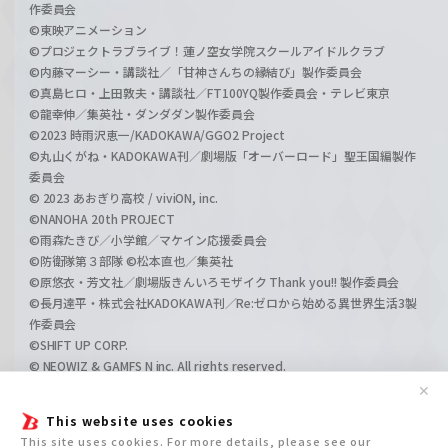
作委員会
©東映アニメーション
©プロジェクトラブライブ！蓮ノ空女学院スクールアイドルクラブ
©内藤マーシー・講談社／「甘神さんちの縁結び」製作委員会
©真島ヒロ・上田敦夫・講談社／FT100YQ製作委員会・テレビ東京
©龍幸伸／集英社・ダンダダン製作委員会
©2023 時雨沢恵一/KADOKAWA/GGO2 Project
©丸山くがね・KADOKAWA刊／劇場版「オーバーロード」聖王国編製作
委員会
© 2023 あおぎり高校 / viviON, inc.
©NANOHA 20th PROJECT
©雨森たきび／小学館／マケイン応援委員会
©防衛隊第３部隊 ©松本直也／集英社
©原悠衣・芳文社／劇場版きんいろモザイク Thank you!! 製作委員会
©長月達平・株式会社KADOKAWA刊／Re:ゼロから始める異世界生活3製
作委員会
©SHIFT UP CORP.
© NEOWIZ & GAMFS N inc. All rights reserved.
©ATLUS. ©SEGA.
✕
©GIRLS und PANZER Projekt
This website uses cookies
©GIRLS und PANZER Film Projekt
This site uses cookies. For more details, please see our