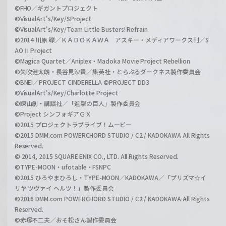
©FHO／ギガントプロジェクト
©VisualArt's/Key/SProject
©VisualArt's/Key/Team Little Busters! Refrain
©2014 川原 礫／ＫＡＤＯＫＡＷＡ アスキー・メディアワークス刊／S
AOⅡ Project
©Magica Quartet／Aniplex・Madoka Movie Project Rebellion
©矢吹健太朗・長谷見沙貴／集英社・とらぶるダークネス製作委員会
©BNEI／PROJECT CINDERELLA ©PROJECT DD3
©VisualArt's/Key/Charlotte Project
©諫山創・講談社／「進撃の巨人」製作委員会
©Project シンフォギアＧＸ
©2015 プロジェクトラブライブ！ムービー
©2015 DMM.com POWERCHORD STUDIO / C2 / KADOKAWA All Rights
Reserved.
© 2014, 2015 SQUARE ENIX CO., LTD. All Rights Reserved.
©TYPE-MOON・ufotable・FSNPC
©2015 ひろやまひろし・TYPE-MOON／KADOKAWA／「プリズマ☆イ
リヤ ツヴァイ ヘルツ！」製作委員会
©2016 DMM.com POWERCHORD STUDIO / C2 / KADOKAWA All Rights
Reserved.
©赤塚不二夫／おそ松さん製作委員会