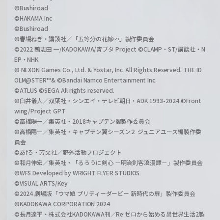
©Bushiroad
©HAKAMA Inc
©Bushiroad
©春場ねぎ・講談社／「五等分の花嫁∽」製作委員会
©2022 鴨志田 一/KADOKAWA/青ブタ Project ©CLAMP・ST/講談社・N
EP・NHK
© NEXON Games Co., Ltd. & Yostar, Inc. All Rights Reserved. THE ID
OLM@STER™& ©Bandai Namco Entertainment Inc.
©ATLUS ©SEGA All rights reserved.
©臼井儀人／双葉社・シンエイ・テレビ朝日・ADK 1993-2024 ©Front
wing/Project GPT
©高橋陽一／集英社・2018キャプテン翼製作委員会
©高橋陽一／集英社・キャプテン翼シーズン２ ジュニアユース編製作委
員会
©あfろ・芳文社／野外活動プロジェクト
©和月伸宏／集英社・「るろうに剣心 －明治剣客浪漫譚－」製作委員会
©WFS Developed by WRIGHT FLYER STUDIOS
©VISUAL ARTS/Key
©2024 劇場版「ウマ娘 プリティーダービー 新時代の扉」製作委員会
©KADOKAWA CORPORATION 2024
©長月達平・株式会社KADOKAWA刊／Re:ゼロから始める異世界生活2製