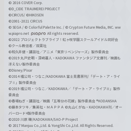
© 2016 COVER Corp.
©D_CIDE TRAUMEREI PROJECT
©CIRCUS/ ©HIKOSEN
©2001-2021 CIRCUS
© SEGA / © Colorful Palette Inc. / © Crypton Future Media, INC. ww
w.piapro.net
All rights reserved.
©2022 プロジェクトラブライブ！虹ヶ咲学園スクールアイドル同好会
©クール教信者／双葉社
©和久井健・講談社／アニメ「東京リベンジャーズ」製作委員会
©2019 丸戸史明・深崎暮人・KADOKAWA ファンタジア文庫刊／映画も
冴えない製作委員会
©Disney/Pixar
©2014 橘公司・つなこ/KADOKAWA 富士見書房刊/「デート・ア・ライ
ブⅡ」製作委員会
©2019 橘公司・つなこ／KADOKAWA／「デート・ア・ライブⅢ」製作
委員会
©春場ねぎ・講談社／映画「五等分の花嫁」製作委員会 ®KODANSHA
©藤本タツキ／集英社・ＭＡＰＰＡ ©丸山くがね・KADOKAWA刊／オー
バーロード4製作委員会
©2020 川原 礫/KADOKAWA/SAO-P Project
© 2017 Manjuu Co.,Ltd. & YongShi Co.,Ltd. All Rights Reserved.