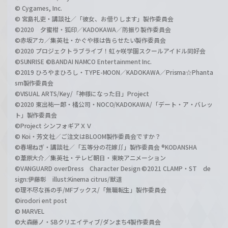
© Cygames, Inc.
© 宮島礼吏・講談社／「彼女、お借りします」製作委員会
©2020 夕蜜柑・狐印／KADOKAWA／防振り製作委員会
©赤坂アカ／集英社・かぐや様は告らせたい製作委員会
©2020 プロジェクトラブライブ！虹ヶ咲学園スクールアイドル同好会
©SUNRISE ©BANDAI NAMCO Entertainment Inc.
©2019 ひろやまひろし・TYPE-MOON／KADOKAWA／Prisma☆Phanta
sm製作委員会
©VISUAL ARTS/Key/「神様になった日」Project
©2020 東出祐一郎・橘公司・NOCO/KADOKAWA/「デート・ア・バレッ
ト」製作委員会
©Project シンフォギアＸＶ
© Koi・芳文社／ご注文はBLOOM製作委員会ですか？
©春場ねぎ・講談社／「五等分の花嫁∬」製作委員会 ®KODANSHA
©葦原大介／集英社・テレビ朝日・東映アニメーション
©VANGUARD overDress Character Design ©2021 CLAMP・ST de
sign:伊藤彰 illust:Kinema citrus/獣道
©理不尽な孫の手/MFブックス/「無職転生」製作委員会
©irodori ent post
© MARVEL
©大森藤ノ・SBクリエイティブ/ダンまち4製作委員会