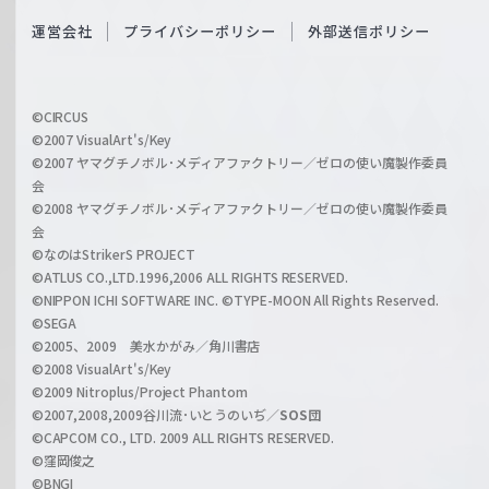
S
O
運営会社
プライバシーポリシー
外部送信ポリシー
c
f
h
f
w
i
a
©CIRCUS
c
©2007 VisualArt's/Key
r
i
©2007 ヤマグチノボル･メディアファクトリー／ゼロの使い魔製作委員
z
会
a
©2008 ヤマグチノボル･メディアファクトリー／ゼロの使い魔製作委員
l
会
C
©なのはStrikerS PROJECT
h
©ATLUS CO.,LTD.1996,2006 ALL RIGHTS RESERVED.
a
©NIPPON ICHI SOFTWARE INC. ©TYPE-MOON All Rights Reserved.
n
©SEGA
©2005、2009 美水かがみ／角川書店
n
©2008 VisualArt's/Key
e
©2009 Nitroplus/Project Phantom
l
©2007,2008,2009谷川流･いとうのいぢ／
SOS団
©CAPCOM CO., LTD. 2009 ALL RIGHTS RESERVED.
©窪岡俊之
©BNGI