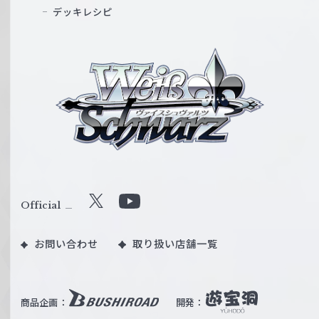
デッキレシピ
ヴ
ァ
イ
ス
シ
ュ
ヴ
ァ
ル
Official
X
Y
ツ
o
｜
お問い合わせ
取り扱い店舗一覧
u
W
T
e
u
i
b
商品企画：
開発：
ß
e