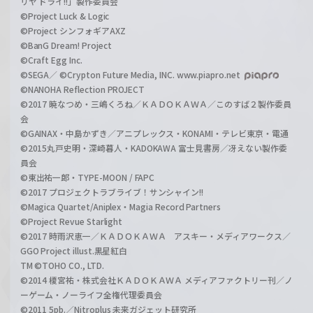
リヤ ドライ!!」製作委員会
©Project Luck & Logic
©Project シンフォギアAXZ
©BanG Dream! Project
©Craft Egg Inc.
©SEGA／ ©Crypton Future Media, INC. www.piapro.net
©NANOHA Reflection PROJECT
©2017 暁なつめ・三嶋くろね／ＫＡＤＯＫＡＷＡ／このすば２製作委員
会
©GAINAX・中島かずき／アニプレックス・KONAMI・テレビ東京・電通
©2015丸戸史明・深崎暮人・KADOKAWA 富士見書房／冴えない製作委
員会
©東出祐一郎・TYPE-MOON / FAPC
©2017 プロジェクトラブライブ！サンシャイン!!
©Magica Quartet/Aniplex・Magia Record Partners
©Project Revue Starlight
©2017 時雨沢恵一／ＫＡＤＯＫＡＷＡ アスキー・メディアワークス／
GGO Project illust.黒星紅白
TM ©TOHO CO., LTD.
©2014 榎宮祐・株式会社ＫＡＤＯＫＡＷＡ メディアファクトリー刊／ノ
ーゲーム・ノーライフ全権代理委員会
©2011 5pb.／Nitroplus 未来ガジェット研究所