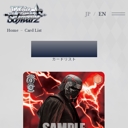
メ
ヴ
ニ
ァ
JP
EN
ュ
イ
ー
ス
Home
Card List
シ
ュ
Card List
ヴ
ァ
カードリスト
ル
ツ
｜
W
e
i
ß
S
c
h