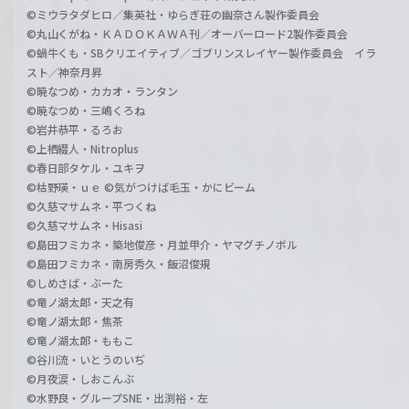
©ミウラタダヒロ／集英社・ゆらぎ荘の幽奈さん製作委員会
©丸山くがね・ＫＡＤＯＫＡＷＡ刊／オーバーロード2製作委員会
©蝸牛くも・SBクリエイティブ／ゴブリンスレイヤー製作委員会 イラ
スト／神奈月昇
©暁なつめ・カカオ・ランタン
©暁なつめ・三嶋くろね
©岩井恭平・るろお
©上栖綴人・Nitroplus
©春日部タケル・ユキヲ
©枯野瑛・ｕｅ ©気がつけば毛玉・かにビーム
©久慈マサムネ・平つくね
©久慈マサムネ・Hisasi
©島田フミカネ・築地俊彦・月並甲介・ヤマグチノボル
©島田フミカネ・南房秀久・飯沼俊規
©しめさば・ぶーた
©竜ノ湖太郎・天之有
©竜ノ湖太郎・焦茶
©竜ノ湖太郎・ももこ
©谷川流・いとうのいぢ
©月夜涙・しおこんぶ
©水野良・グループSNE・出渕裕・左