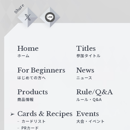
Share
X
L
i
n
e
Home
Titles
ホーム
参加タイトル
For Beginners
News
はじめての方へ
ニュース
Products
Rule/Q&A
商品情報
ルール・Q&A
Cards & Recipes
Events
カードリスト
大会・イベント
PRカード