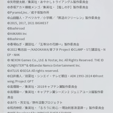
©矢吹健太朗／集英社・あやかしトライアングル製作委員会
©赤坂アカ×横槍メンゴ／集英社・【推しの子】製作委員会
©Pyramid,Inc.／成子坂製作所
©山田鐘人・アベツカサ／小学館／「葬送のフリーレン」製作委員会
©2015, 2017, 2021 BIGWEST
©Bushiroad
©HAKAMA Inc
©Bushiroad
©春場ねぎ・講談社／「五等分の花嫁∽」製作委員会
©2022 鴨志田 一/KADOKAWA/青ブタ Project ©CLAMP・ST/講談社・N
EP・NHK
© NEXON Games Co., Ltd. & Yostar, Inc. All Rights Reserved. THE ID
OLM@STER™& ©Bandai Namco Entertainment Inc.
©ATLUS ©SEGA All rights reserved.
©臼井儀人／双葉社・シンエイ・テレビ朝日・ADK 1993-2024 ©Front
wing/Project GPT
©高橋陽一／集英社・2018キャプテン翼製作委員会
©高橋陽一／集英社・キャプテン翼シーズン２ ジュニアユース編製作委
員会
©あfろ・芳文社／野外活動プロジェクト
©和月伸宏／集英社・「るろうに剣心 －明治剣客浪漫譚－」製作委員会
©WFS Developed by WRIGHT FLYER STUDIOS