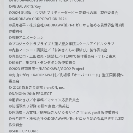
©VISUAL ARTS/Key
©2024 劇場版「ウマ娘 プリティーダービー 新時代の扉」製作委員会
©KADOKAWA CORPORATION 2024
©長月達平・株式会社KADOKAWA刊／Re:ゼロから始める異世界生活2製
作委員会
©東映アニメーション
©プロジェクトラブライブ！蓮ノ空女学院スクールアイドルクラブ
©内藤マーシー・講談社／「甘神さんちの縁結び」製作委員会
©真島ヒロ・上田敦夫・講談社／FT100YQ製作委員会・テレビ東京
©龍幸伸／集英社・ダンダダン製作委員会
©2023 時雨沢恵一/KADOKAWA/GGO2 Project
©丸山くがね・KADOKAWA刊／劇場版「オーバーロード」聖王国編製作
委員会
© 2023 あおぎり高校 / viviON, inc.
©NANOHA 20th PROJECT
©雨森たきび／小学館／マケイン応援委員会
©防衛隊第３部隊 ©松本直也／集英社
©原悠衣・芳文社／劇場版きんいろモザイク Thank you!! 製作委員会
©長月達平・株式会社KADOKAWA刊／Re:ゼロから始める異世界生活3製
作委員会
©SHIFT UP CORP.