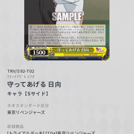
w
a
r
z
TRV/S92-T02
ﾏﾓｯﾃｱｹﾞﾙ ﾋﾅﾀ
守ってあげる 日向
キャラ【Sサイド】
ネオスタンダード区分
東京リベンジャーズ
収録商品
[トライアルデッキ] [TD+]東京リベンジャーズ