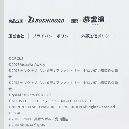
W
T
e
u
i
b
商品企画：
開発：
ß
e
S
O
運営会社
プライバシーポリシー
外部送信ポリシー
c
f
h
f
w
i
a
©CIRCUS
c
©2007 VisualArt's/Key
r
i
©2007 ヤマグチノボル･メディアファクトリー／ゼロの使い魔製作委員
z
会
a
©2008 ヤマグチノボル･メディアファクトリー／ゼロの使い魔製作委員
l
会
C
©なのはStrikerS PROJECT
h
©ATLUS CO.,LTD.1996,2006 ALL RIGHTS RESERVED.
a
©NIPPON ICHI SOFTWARE INC. ©TYPE-MOON All Rights Reserved.
n
©SEGA
©2005、2009 美水かがみ／角川書店
n
©2008 VisualArt's/Key
e