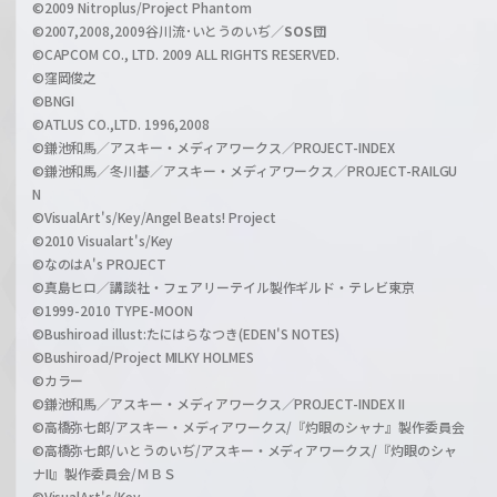
©2009 Nitroplus/Project Phantom
l
©2007,2008,2009谷川流･いとうのいぢ／
SOS団
©CAPCOM CO., LTD. 2009 ALL RIGHTS RESERVED.
©窪岡俊之
©BNGI
©ATLUS CO.,LTD. 1996,2008
©鎌池和馬／アスキー・メディアワークス／PROJECT-INDEX
©鎌池和馬／冬川基／アスキー・メディアワークス／PROJECT-RAILGU
N
©VisualArt's/Key/Angel Beats! Project
©2010 Visualart's/Key
©なのはA's PROJECT
©真島ヒロ／講談社・フェアリーテイル製作ギルド・テレビ東京
©1999-2010 TYPE-MOON
©Bushiroad illust:たにはらなつき(EDEN'S NOTES)
©Bushiroad/Project MILKY HOLMES
©カラー
©鎌池和馬／アスキー・メディアワークス／PROJECT-INDEX II
©高橋弥七郎/アスキー・メディアワークス/『灼眼のシャナ』製作委員会
©高橋弥七郎/いとうのいぢ/アスキー・メディアワークス/『灼眼のシャ
ナII』製作委員会/ＭＢＳ
©VisualArt's/Key