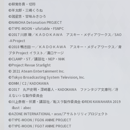
©柳実冬貴・切符
©羊太郎・三嶋くろね
©諸星悠・甘味みきひろ
©NANOHA Detonation PROJECT
©TYPE-MOON・ufotable・FSNPC
©2017 川原 礫／ＫＡＤＯＫＡＷＡ アスキー・メディアワークス／SAO
-A Project
©2018 鴨志田 一／ＫＡＤＯＫＡＷＡ アスキー・メディアワークス／青
ブタ Project イラスト／溝口ケージ
©CLAMP・ST／講談社・NEP・NHK
©Project Revue Starlight
© 2021 Ateam Entertainment Inc.
©Tokyo Broadcasting System Television, Inc.
©DMM / C2 / KADOKAWA
©2017 丸戸史明・深崎暮人・KADOKAWA ファンタジア文庫刊／冴
えない♭な製作委員会
©川上泰樹・伏瀬・講談社／転スラ製作委員会 ©REKI KAWAHARA 2019
illust：abec
©AZONE INTERNATIONAL・acus/アサルトリリィプロジェクト
©TYPE-MOON / FGO6 ANIME PROJECT
©TYPE-MOON / FGO7 ANIME PROJECT