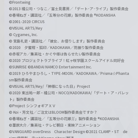
©Frontwing
©2013 橘公司・つなこ／富士見書房／「デート･ア･ライブ」製作委員会
©春場ねぎ・講談社／「五等分の花嫁」製作委員会 ®KODANSHA
©2001-2020 CIRCUS
©VISUAL ARTS/Key
© Cygames, Inc.
© 宮島礼吏・講談社／「彼女、お借りします」製作委員会
©2020 夕蜜柑・狐印／KADOKAWA／防振り製作委員会
©赤坂アカ／集英社・かぐや様は告らせたい製作委員会
©2020 プロジェクトラブライブ！虹ヶ咲学園スクールアイドル同好会
©SUNRISE ©BANDAI NAMCO Entertainment Inc.
©2019 ひろやまひろし・TYPE-MOON／KADOKAWA／Prisma☆Phanta
sm製作委員会
©VISUAL ARTS/Key/「神様になった日」Project
©2020 東出祐一郎・橘公司・NOCO/KADOKAWA/「デート・ア・バレッ
ト」製作委員会
©Project シンフォギアＸＶ
© Koi・芳文社／ご注文はBLOOM製作委員会ですか？
©春場ねぎ・講談社／「五等分の花嫁∬」製作委員会 ®KODANSHA
©葦原大介／集英社・テレビ朝日・東映アニメーション
©VANGUARD overDress Character Design ©2021 CLAMP・ST de
sign:伊藤彰 illust:Kinema citrus/獣道