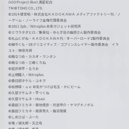
GGO Project illust.黒星紅白
TM ©TOHO CO., LTD.
©2014 榎宮祐・株式会社ＫＡＤＯＫＡＷＡ メディアファクトリー刊／ノ
ーゲーム・ノーライフ全権代理委員会
©2011 5pb.／Nitroplus 未来ガジェット研究所
©ミウラタダヒロ／集英社・ゆらぎ荘の幽奈さん製作委員会
©丸山くがね・ＫＡＤＯＫＡＷＡ刊／オーバーロード2製作委員会
©蝸牛くも・SBクリエイティブ／ゴブリンスレイヤー製作委員会 イラ
スト／神奈月昇
©暁なつめ・カカオ・ランタン
©暁なつめ・三嶋くろね
©岩井恭平・るろお
©上栖綴人・Nitroplus
©春日部タケル・ユキヲ
©枯野瑛・ｕｅ ©気がつけば毛玉・かにビーム
©久慈マサムネ・平つくね
©久慈マサムネ・Hisasi
©島田フミカネ・築地俊彦・月並甲介・ヤマグチノボル
©島田フミカネ・南房秀久・飯沼俊規
©しめさば・ぶーた
©竜ノ湖太郎・天之有
©竜ノ湖太郎・焦茶