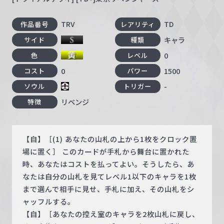
TRV
TD
作品番号
レアリティ
キャラ
サイド
種類
0
色
レベル
0
1500
コスト
パワー
-
ソウル
トリガー
リベンジ
特徴
【自】［(1) あなたの山札の上から1枚をクロック置
場に置く］ このカードが手札から舞台に置かれた
時、あなたはコストを払ってよい。そうしたら、あ
なたは自分の山札を見てレベル1以下のキャラを1枚
まで選んで相手に見せ、手札に加え、その山札をシ
ャッフルする。
【自】［あなたの控え室のキャラを2枚山札に戻し、