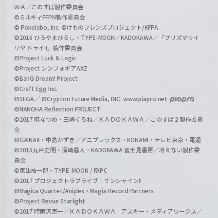
ＷＡ／このすば製作委員会
©ミルキィFFPN製作委員会
© Pokelabo, Inc. ©けものフレンズプロジェクト/KFPA
©2016 ひろやまひろし・TYPE-MOON／KADOKAWA／「プリズマ☆イ
リヤ ドライ!!」製作委員会
©Project Luck & Logic
©Project シンフォギアAXZ
©BanG Dream! Project
©Craft Egg Inc.
©SEGA／ ©Crypton Future Media, INC. www.piapro.net
©NANOHA Reflection PROJECT
©2017 暁なつめ・三嶋くろね／ＫＡＤＯＫＡＷＡ／このすば２製作委員
会
©GAINAX・中島かずき／アニプレックス・KONAMI・テレビ東京・電通
©2015丸戸史明・深崎暮人・KADOKAWA 富士見書房／冴えない製作委
員会
©東出祐一郎・TYPE-MOON / FAPC
©2017 プロジェクトラブライブ！サンシャイン!!
©Magica Quartet/Aniplex・Magia Record Partners
©Project Revue Starlight
©2017 時雨沢恵一／ＫＡＤＯＫＡＷＡ アスキー・メディアワークス／