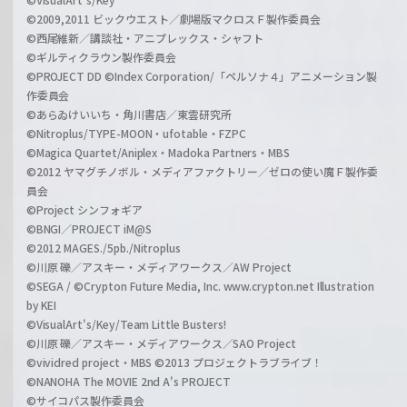
©2009,2011 ビックウエスト／劇場版マクロスＦ製作委員会
©西尾維新／講談社・アニプレックス・シャフト
©ギルティクラウン製作委員会
©PROJECT DD ©Index Corporation/「ペルソナ４」アニメーション製
作委員会
©あらゐけいいち・角川書店／東雲研究所
©Nitroplus/TYPE-MOON・ufotable・FZPC
©Magica Quartet/Aniplex・Madoka Partners・MBS
©2012 ヤマグチノボル・メディアファクトリー／ゼロの使い魔Ｆ製作委
員会
©Project シンフォギア
©BNGI／PROJECT iM@S
©2012 MAGES./5pb./Nitroplus
©川原 礫／アスキー・メディアワークス／AW Project
©SEGA / ©Crypton Future Media, Inc. www.crypton.net Illustration
by KEI
©VisualArt's/Key/Team Little Busters!
©川原 礫／アスキー・メディアワークス／SAO Project
©vividred project・MBS ©2013 プロジェクトラブライブ！
©NANOHA The MOVIE 2nd A's PROJECT
©サイコパス製作委員会