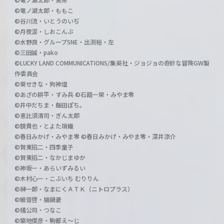
©竜ノ湖太郎・ももこ
©谷川流・いとうのいぢ
©月夜涙・しおこんぶ
©水野良・グループSNE・出渕裕・左
©三田誠・pako
©LUCKY LAND COMMUNICATIONS/集英社・ジョジョの奇妙な冒険GW製
作委員会
©葵せきな・狗神煌
©あざの耕平・すみ兵 ©石踏一榮・みやま零
©井中だちま・飯田ぽち。
©恵比須清司・ぎん太郎
©鏡貴也・とよた瑣織
©春日みかげ・みやま零 ©春日みかげ・みやま零・深井涼介
©賀東招二・四季童子
©賀東招二・なかじまゆか
©神坂一・あらいずみるい
©木村心一・こぶいち むりりん
©榊一郎・なまにくＡＴＫ（ニトロプラス）
©細音啓・猫鍋蒼
©橘公司・つなこ
©築地俊彦・駒都え～じ