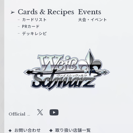
Cards & Recipes
Events
カードリスト
大会・イベント
PRカード
デッキレシピ
ヴ
ァ
イ
ス
シ
ュ
ヴ
ァ
ル
Official
X
Y
ツ
o
｜
お問い合わせ
取り扱い店舗一覧
u