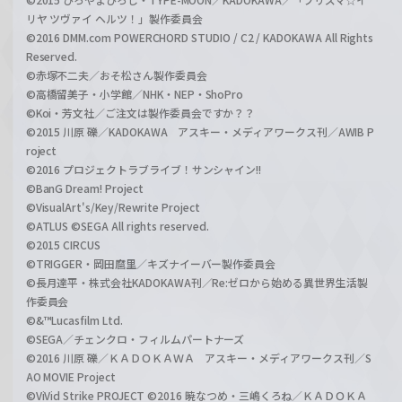
リヤ ツヴァイ ヘルツ！」製作委員会
©2016 DMM.com POWERCHORD STUDIO / C2 / KADOKAWA All Rights
Reserved.
©赤塚不二夫／おそ松さん製作委員会
©高橋留美子・小学館／NHK・NEP・ShoPro
©Koi・芳文社／ご注文は製作委員会ですか？？
©2015 川原 礫／KADOKAWA アスキー・メディアワークス刊／AWIB P
roject
©2016 プロジェクトラブライブ！サンシャイン!!
©BanG Dream! Project
©VisualArt's/Key/Rewrite Project
©ATLUS ©SEGA All rights reserved.
©2015 CIRCUS
©TRIGGER・岡田麿里／キズナイーバー製作委員会
©長月達平・株式会社KADOKAWA刊／Re:ゼロから始める異世界生活製
作委員会
©&™Lucasfilm Ltd.
©SEGA／チェンクロ・フィルムパートナーズ
©2016 川原 礫／ＫＡＤＯＫＡＷＡ アスキー・メディアワークス刊／S
AO MOVIE Project
©ViVid Strike PROJECT ©2016 暁なつめ・三嶋くろね／ＫＡＤＯＫＡ