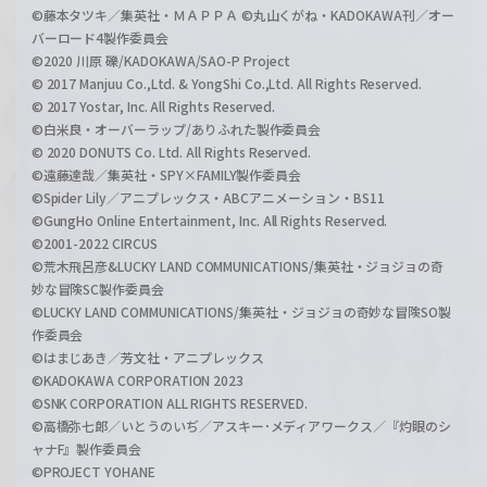
©藤本タツキ／集英社・ＭＡＰＰＡ ©丸山くがね・KADOKAWA刊／オー
バーロード4製作委員会
©2020 川原 礫/KADOKAWA/SAO-P Project
© 2017 Manjuu Co.,Ltd. & YongShi Co.,Ltd. All Rights Reserved.
© 2017 Yostar, Inc. All Rights Reserved.
©白米良・オーバーラップ/ありふれた製作委員会
© 2020 DONUTS Co. Ltd. All Rights Reserved.
©遠藤達哉／集英社・SPY×FAMILY製作委員会
©Spider Lily／アニプレックス・ABCアニメーション・BS11
©GungHo Online Entertainment, Inc. All Rights Reserved.
©2001-2022 CIRCUS
©荒木飛呂彦&LUCKY LAND COMMUNICATIONS/集英社・ジョジョの奇
妙な冒険SC製作委員会
©LUCKY LAND COMMUNICATIONS/集英社・ジョジョの奇妙な冒険SO製
作委員会
©はまじあき／芳文社・アニプレックス
©KADOKAWA CORPORATION 2023
©SNK CORPORATION ALL RIGHTS RESERVED.
©高橋弥七郎／いとうのいぢ／アスキー･メディアワークス／『灼眼のシ
ャナF』製作委員会
©PROJECT YOHANE