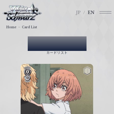
メ
ヴ
ニ
ァ
JP
EN
ュ
イ
ー
ス
Home
Card List
シ
ュ
Card List
ヴ
ァ
カードリスト
ル
ツ
｜
W
e
i
ß
S
c
h