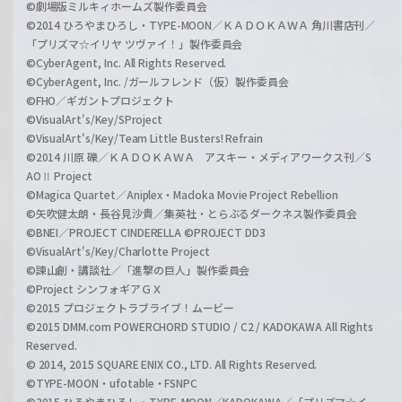
©劇場版ミルキィホームズ製作委員会
©2014 ひろやまひろし・TYPE-MOON／ＫＡＤＯＫＡＷＡ 角川書店刊／
「プリズマ☆イリヤ ツヴァイ！」製作委員会
©CyberAgent, Inc. All Rights Reserved.
©CyberAgent, Inc. /ガールフレンド（仮）製作委員会
©FHO／ギガントプロジェクト
©VisualArt's/Key/SProject
©VisualArt's/Key/Team Little Busters! Refrain
©2014 川原 礫／ＫＡＤＯＫＡＷＡ アスキー・メディアワークス刊／S
AOⅡ Project
©Magica Quartet／Aniplex・Madoka Movie Project Rebellion
©矢吹健太朗・長谷見沙貴／集英社・とらぶるダークネス製作委員会
©BNEI／PROJECT CINDERELLA ©PROJECT DD3
©VisualArt's/Key/Charlotte Project
©諫山創・講談社／「進撃の巨人」製作委員会
©Project シンフォギアＧＸ
©2015 プロジェクトラブライブ！ムービー
©2015 DMM.com POWERCHORD STUDIO / C2 / KADOKAWA All Rights
Reserved.
© 2014, 2015 SQUARE ENIX CO., LTD. All Rights Reserved.
©TYPE-MOON・ufotable・FSNPC
©2015 ひろやまひろし・TYPE-MOON／KADOKAWA／「プリズマ☆イ