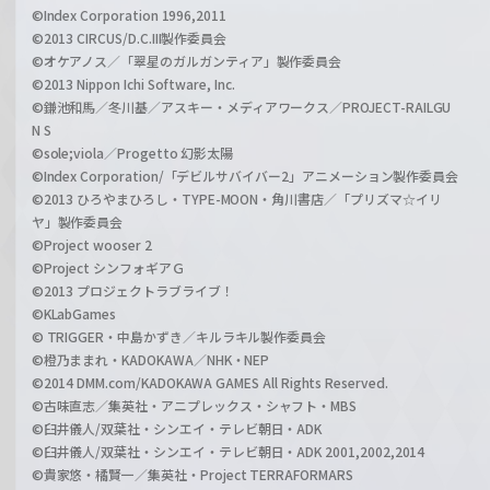
©Index Corporation 1996,2011
©2013 CIRCUS/D.C.III製作委員会
©オケアノス／「翠星のガルガンティア」製作委員会
©2013 Nippon Ichi Software, Inc.
©鎌池和馬／冬川基／アスキー・メディアワークス／PROJECT-RAILGU
N S
©sole;viola／Progetto 幻影太陽
©Index Corporation/「デビルサバイバー2」アニメーション製作委員会
©2013 ひろやまひろし・TYPE-MOON・角川書店／「プリズマ☆イリ
ヤ」製作委員会
©Project wooser 2
©Project シンフォギアＧ
©2013 プロジェクトラブライブ！
©KLabGames
© TRIGGER・中島かずき／キルラキル製作委員会
©橙乃ままれ・KADOKAWA／NHK・NEP
©2014 DMM.com/KADOKAWA GAMES All Rights Reserved.
©古味直志／集英社・アニプレックス・シャフト・MBS
©臼井儀人/双葉社・シンエイ・テレビ朝日・ADK
©臼井儀人/双葉社・シンエイ・テレビ朝日・ADK 2001,2002,2014
©貴家悠・橘賢一／集英社・Project TERRAFORMARS