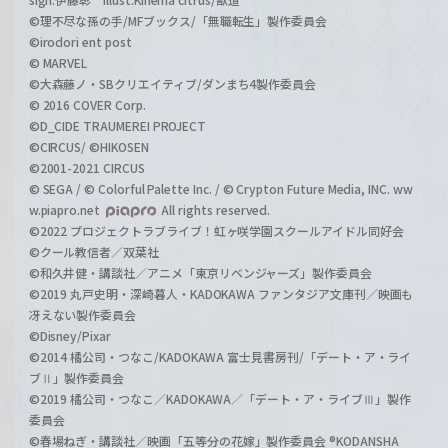
©理不尽な孫の手/MFブックス/「無職転生」製作委員会
©irodori ent post
© MARVEL
©大森藤ノ・SBクリエイティブ/ダンまち4製作委員会
© 2016 COVER Corp.
©D_CIDE TRAUMEREI PROJECT
©CIRCUS/ ©HIKOSEN
©2001-2021 CIRCUS
© SEGA / © Colorful Palette Inc. / © Crypton Future Media, INC. ww
w.piapro.net
All rights reserved.
©2022 プロジェクトラブライブ！虹ヶ咲学園スクールアイドル同好会
©クール教信者／双葉社
©和久井健・講談社／アニメ「東京リベンジャーズ」製作委員会
©2019 丸戸史明・深崎暮人・KADOKAWA ファンタジア文庫刊／映画も
冴えない製作委員会
©Disney/Pixar
©2014 橘公司・つなこ/KADOKAWA 富士見書房刊/「デート・ア・ライ
ブⅡ」製作委員会
©2019 橘公司・つなこ／KADOKAWA／「デート・ア・ライブⅢ」製作
委員会
©春場ねぎ・講談社／映画「五等分の花嫁」製作委員会 ®KODANSHA