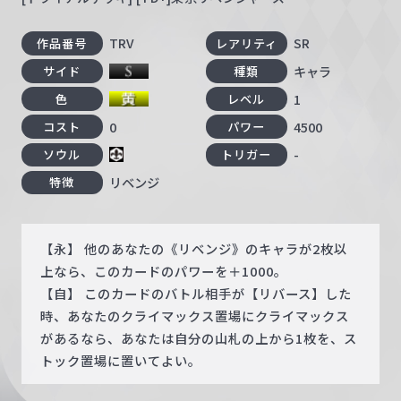
TRV
SR
作品番号
レアリティ
キャラ
サイド
種類
1
色
レベル
0
4500
コスト
パワー
-
ソウル
トリガー
リベンジ
特徴
【永】 他のあなたの《リベンジ》のキャラが2枚以
上なら、このカードのパワーを＋1000。
【自】 このカードのバトル相手が【リバース】した
時、あなたのクライマックス置場にクライマックス
があるなら、あなたは自分の山札の上から1枚を、ス
トック置場に置いてよい。