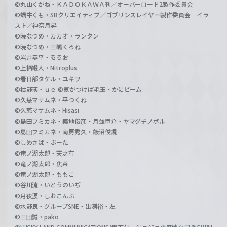
©丸山くがね・ＫＡＤＯＫＡＷＡ刊／オーバーロード2製作委員会
©蝸牛くも・SBクリエイティブ／ゴブリンスレイヤー製作委員会 イラ
スト／神奈月昇
©暁なつめ・カカオ・ランタン
©暁なつめ・三嶋くろね
©岩井恭平・るろお
©上栖綴人・Nitroplus
©春日部タケル・ユキヲ
©枯野瑛・ｕｅ ©気がつけば毛玉・かにビーム
©久慈マサムネ・平つくね
©久慈マサムネ・Hisasi
©島田フミカネ・築地俊彦・月並甲介・ヤマグチノボル
©島田フミカネ・南房秀久・飯沼俊規
©しめさば・ぶーた
©竜ノ湖太郎・天之有
©竜ノ湖太郎・焦茶
©竜ノ湖太郎・ももこ
©谷川流・いとうのいぢ
©月夜涙・しおこんぶ
©水野良・グループSNE・出渕裕・左
©三田誠・pako