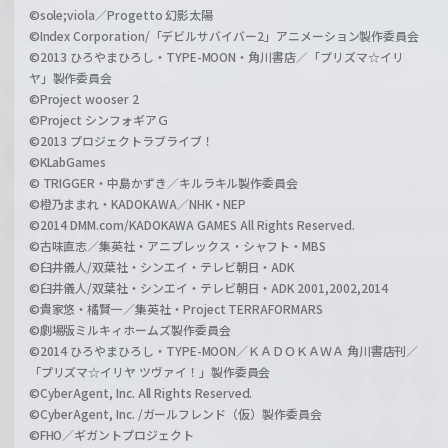
©sole;viola／Progetto 幻影太陽
©Index Corporation/「デビルサバイバー2」アニメーション製作委員会
©2013 ひろやまひろし・TYPE-MOON・角川書店／「プリズマ☆イリ
ヤ」製作委員会
©Project wooser 2
©Project シンフォギアＧ
©2013 プロジェクトラブライブ！
©KLabGames
© TRIGGER・中島かずき／キルラキル製作委員会
©橙乃ままれ・KADOKAWA／NHK・NEP
©2014 DMM.com/KADOKAWA GAMES All Rights Reserved.
©古味直志／集英社・アニプレックス・シャフト・MBS
©臼井儀人/双葉社・シンエイ・テレビ朝日・ADK
©臼井儀人/双葉社・シンエイ・テレビ朝日・ADK 2001,2002,2014
©貴家悠・橘賢一／集英社・Project TERRAFORMARS
©劇場版ミルキィホームズ製作委員会
©2014 ひろやまひろし・TYPE-MOON／ＫＡＤＯＫＡＷＡ 角川書店刊／
「プリズマ☆イリヤ ツヴァイ！」製作委員会
©CyberAgent, Inc. All Rights Reserved.
©CyberAgent, Inc. /ガールフレンド（仮）製作委員会
©FHO／ギガントプロジェクト