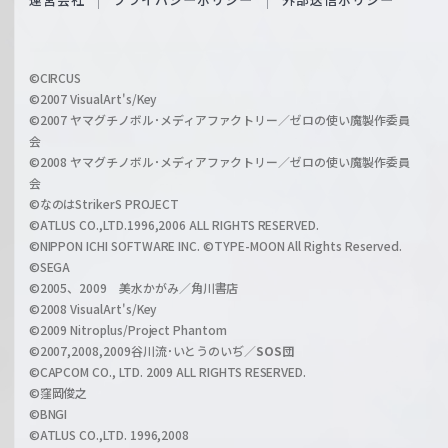
c
f
h
f
w
i
a
©CIRCUS
c
©2007 VisualArt's/Key
r
i
©2007 ヤマグチノボル･メディアファクトリー／ゼロの使い魔製作委員
z
会
a
©2008 ヤマグチノボル･メディアファクトリー／ゼロの使い魔製作委員
l
会
C
©なのはStrikerS PROJECT
h
©ATLUS CO.,LTD.1996,2006 ALL RIGHTS RESERVED.
a
©NIPPON ICHI SOFTWARE INC. ©TYPE-MOON All Rights Reserved.
n
©SEGA
©2005、2009 美水かがみ／角川書店
n
©2008 VisualArt's/Key
e
©2009 Nitroplus/Project Phantom
l
©2007,2008,2009谷川流･いとうのいぢ／
SOS団
©CAPCOM CO., LTD. 2009 ALL RIGHTS RESERVED.
©窪岡俊之
©BNGI
©ATLUS CO.,LTD. 1996,2008