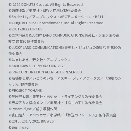
© 2020 DONUTS Co. Ltd. All Rights Reserved.
©遠藤達哉／集英社・SPY×FAMILY製作委員会
©Spider Lily／アニプレックス・ABCアニメーション・BS11
©GungHo Online Entertainment, Inc. All Rights Reserved.
©2001-2022 CIRCUS
©荒木飛呂彦&LUCKY LAND COMMUNICATIONS/集英社・ジョジョの奇
妙な冒険SC製作委員会
©LUCKY LAND COMMUNICATIONS/集英社・ジョジョの奇妙な冒険SO製
作委員会
©はまじあき／芳文社・アニプレックス
©KADOKAWA CORPORATION 2023
©SNK CORPORATION ALL RIGHTS RESERVED.
©高橋弥七郎／いとうのいぢ／アスキー･メディアワークス／『灼眼のシ
ャナF』製作委員会
©PROJECT YOHANE
©矢吹健太朗／集英社・あやかしトライアングル製作委員会
©赤坂アカ×横槍メンゴ／集英社・【推しの子】製作委員会
©Pyramid,Inc.／成子坂製作所
©山田鐘人・アベツカサ／小学館／「葬送のフリーレン」製作委員会
©2015, 2017, 2021 BIGWEST
©Bushiroad