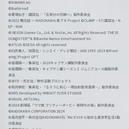
©HAKAMA Inc
©Bushiroad
©春場ねぎ・講談社／「五等分の花嫁∽」製作委員会
©2022 鴨志田 一/KADOKAWA/青ブタ Project ©CLAMP・ST/講談社・N
EP・NHK
© NEXON Games Co., Ltd. & Yostar, Inc. All Rights Reserved. THE ID
OLM@STER™& ©Bandai Namco Entertainment Inc.
©ATLUS ©SEGA All rights reserved.
©臼井儀人／双葉社・シンエイ・テレビ朝日・ADK 1993-2024 ©Front
wing/Project GPT
©高橋陽一／集英社・2018キャプテン翼製作委員会
©高橋陽一／集英社・キャプテン翼シーズン２ ジュニアユース編製作委
員会
©あfろ・芳文社／野外活動プロジェクト
©和月伸宏／集英社・「るろうに剣心 －明治剣客浪漫譚－」製作委員会
©WFS Developed by WRIGHT FLYER STUDIOS
©VISUAL ARTS/Key
©2024 劇場版「ウマ娘 プリティーダービー 新時代の扉」製作委員会
©KADOKAWA CORPORATION 2024
©長月達平・株式会社KADOKAWA刊／Re:ゼロから始める異世界生活2製
作委員会