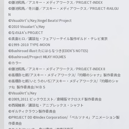
©鎌池和馬／アスキー・メディアワークス／PROJECT-INDEX
©鎌池和馬／冬川基／アスキー・メディアワークス／PROJECT-RAILGU
N
©VisualArt's/Key/Angel Beats! Project
©2010 Visualart's/Key
©なのはA's PROJECT
©真島ヒロ／講談社・フェアリーテイル製作ギルド・テレビ東京
©1999-2010 TYPE-MOON
©Bushiroad illust:たにはらなつき(EDEN'S NOTES)
©Bushiroad/Project MILKY HOLMES
©カラー
©鎌池和馬／アスキー・メディアワークス／PROJECT-INDEX II
©高橋弥七郎/アスキー・メディアワークス/『灼眼のシャナ』製作委員会
©高橋弥七郎/いとうのいぢ/アスキー・メディアワークス/『灼眼のシャ
ナII』製作委員会/ＭＢＳ
©VisualArt's/Key
©2009,2011 ビックウエスト／劇場版マクロスＦ製作委員会
©西尾維新／講談社・アニプレックス・シャフト
©ギルティクラウン製作委員会
©PROJECT DD ©Index Corporation/「ペルソナ４」アニメーション製
作委員会