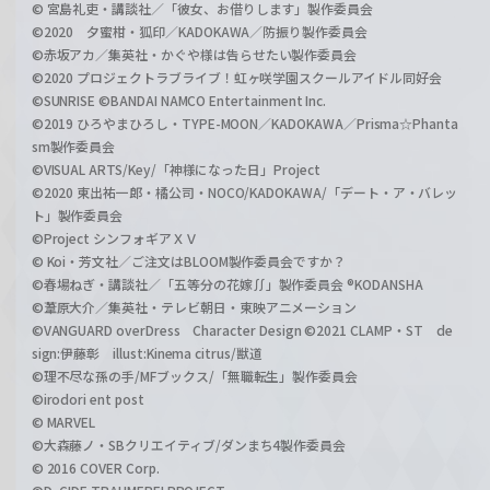
© 宮島礼吏・講談社／「彼女、お借りします」製作委員会
©2020 夕蜜柑・狐印／KADOKAWA／防振り製作委員会
©赤坂アカ／集英社・かぐや様は告らせたい製作委員会
©2020 プロジェクトラブライブ！虹ヶ咲学園スクールアイドル同好会
©SUNRISE ©BANDAI NAMCO Entertainment Inc.
©2019 ひろやまひろし・TYPE-MOON／KADOKAWA／Prisma☆Phanta
sm製作委員会
©VISUAL ARTS/Key/「神様になった日」Project
©2020 東出祐一郎・橘公司・NOCO/KADOKAWA/「デート・ア・バレッ
ト」製作委員会
©Project シンフォギアＸＶ
© Koi・芳文社／ご注文はBLOOM製作委員会ですか？
©春場ねぎ・講談社／「五等分の花嫁∬」製作委員会 ®KODANSHA
©葦原大介／集英社・テレビ朝日・東映アニメーション
©VANGUARD overDress Character Design ©2021 CLAMP・ST de
sign:伊藤彰 illust:Kinema citrus/獣道
©理不尽な孫の手/MFブックス/「無職転生」製作委員会
©irodori ent post
© MARVEL
©大森藤ノ・SBクリエイティブ/ダンまち4製作委員会
© 2016 COVER Corp.