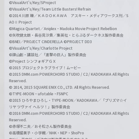
©VisualArt's/Key/SProject
©VisualArt's/Key/Team Little Busters! Refrain
©2014 川原 礫／ＫＡＤＯＫＡＷＡ アスキー・メディアワークス刊／S
AOⅡ Project
©Magica Quartet／Aniplex・Madoka Movie Project Rebellion
©矢吹健太朗・長谷見沙貴／集英社・とらぶるダークネス製作委員会
©BNEI／PROJECT CINDERELLA ©PROJECT DD3
©VisualArt's/Key/Charlotte Project
©諫山創・講談社／「進撃の巨人」製作委員会
©Project シンフォギアＧＸ
©2015 プロジェクトラブライブ！ムービー
©2015 DMM.com POWERCHORD STUDIO / C2 / KADOKAWA All Rights
Reserved.
© 2014, 2015 SQUARE ENIX CO., LTD. All Rights Reserved.
©TYPE-MOON・ufotable・FSNPC
©2015 ひろやまひろし・TYPE-MOON／KADOKAWA／「プリズマ☆イ
リヤ ツヴァイ ヘルツ！」製作委員会
©2016 DMM.com POWERCHORD STUDIO / C2 / KADOKAWA All Rights
Reserved.
©赤塚不二夫／おそ松さん製作委員会
©高橋留美子・小学館／NHK・NEP・ShoPro