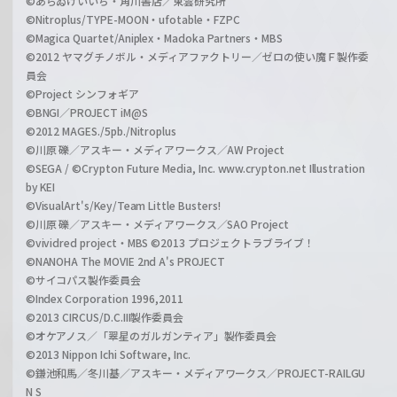
©あらゐけいいち・角川書店／東雲研究所
©Nitroplus/TYPE-MOON・ufotable・FZPC
©Magica Quartet/Aniplex・Madoka Partners・MBS
©2012 ヤマグチノボル・メディアファクトリー／ゼロの使い魔Ｆ製作委
員会
©Project シンフォギア
©BNGI／PROJECT iM@S
©2012 MAGES./5pb./Nitroplus
©川原 礫／アスキー・メディアワークス／AW Project
©SEGA / ©Crypton Future Media, Inc. www.crypton.net Illustration
by KEI
©VisualArt's/Key/Team Little Busters!
©川原 礫／アスキー・メディアワークス／SAO Project
©vividred project・MBS ©2013 プロジェクトラブライブ！
©NANOHA The MOVIE 2nd A's PROJECT
©サイコパス製作委員会
©Index Corporation 1996,2011
©2013 CIRCUS/D.C.III製作委員会
©オケアノス／「翠星のガルガンティア」製作委員会
©2013 Nippon Ichi Software, Inc.
©鎌池和馬／冬川基／アスキー・メディアワークス／PROJECT-RAILGU
N S