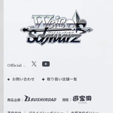
ヴ
ァ
イ
ス
シ
ュ
ヴ
ァ
ル
Official
X
Y
ツ
o
｜
お問い合わせ
取り扱い店舗一覧
u
W
T
e
u
i
b
商品企画：
開発：
ß
e
S
O
運営会社
プライバシーポリシー
外部送信ポリシー