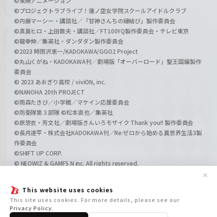
©東映アニメーション
©プロジェクトラブライブ！蓮ノ空女学院スクールアイドルクラブ
©内藤マーシー・講談社／「甘神さんちの縁結び」製作委員会
©真島ヒロ・上田敦夫・講談社／FT100YQ製作委員会・テレビ東京
©龍幸伸／集英社・ダンダダン製作委員会
©2023 時雨沢恵一/KADOKAWA/GGO2 Project
©丸山くがね・KADOKAWA刊／劇場版「オーバーロード」聖王国編製作
委員会
© 2023 あおぎり高校 / viviON, inc.
©NANOHA 20th PROJECT
©雨森たきび／小学館／マケイン応援委員会
©防衛隊第３部隊 ©松本直也／集英社
©原悠衣・芳文社／劇場版きんいろモザイク Thank you!! 製作委員会
©長月達平・株式会社KADOKAWA刊／Re:ゼロから始める異世界生活3製
作委員会
©SHIFT UP CORP.
© NEOWIZ & GAMFS N inc. All rights reserved.
©ATLUS. ©SEGA.
✕
©GIRLS und PANZER Projekt
This website uses cookies
©GIRLS und PANZER Film Projekt
This site uses cookies. For more details, please see our
©GIRLS und PANZER Finale Projekt
Privacy Policy
.