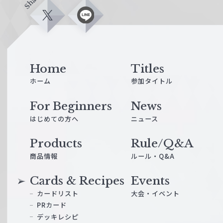
Share
X
L
i
n
e
Home
Titles
ホーム
参加タイトル
For Beginners
News
はじめての方へ
ニュース
Products
Rule/Q&A
商品情報
ルール・Q&A
Cards & Recipes
Events
カードリスト
大会・イベント
PRカード
デッキレシピ