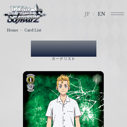
メ
ヴ
ニ
ァ
JP
EN
ュ
イ
ー
ス
Home
Card List
シ
ュ
Card List
ヴ
ァ
カードリスト
ル
ツ
｜
W
e
i
ß
S
c
h