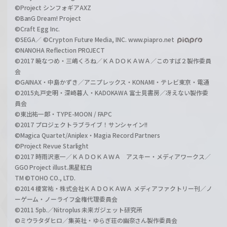
©Project シンフォギアAXZ
©BanG Dream! Project
©Craft Egg Inc.
©SEGA／ ©Crypton Future Media, INC. www.piapro.net
©NANOHA Reflection PROJECT
©2017 暁なつめ・三嶋くろね／ＫＡＤＯＫＡＷＡ／このすば２製作委員
会
©GAINAX・中島かずき／アニプレックス・KONAMI・テレビ東京・電通
©2015丸戸史明・深崎暮人・KADOKAWA 富士見書房／冴えない製作委
員会
©東出祐一郎・TYPE-MOON / FAPC
©2017 プロジェクトラブライブ！サンシャイン!!
©Magica Quartet/Aniplex・Magia Record Partners
©Project Revue Starlight
©2017 時雨沢恵一／ＫＡＤＯＫＡＷＡ アスキー・メディアワークス／
GGO Project illust.黒星紅白
TM ©TOHO CO., LTD.
©2014 榎宮祐・株式会社ＫＡＤＯＫＡＷＡ メディアファクトリー刊／ノ
ーゲーム・ノーライフ全権代理委員会
©2011 5pb.／Nitroplus 未来ガジェット研究所
©ミウラタダヒロ／集英社・ゆらぎ荘の幽奈さん製作委員会