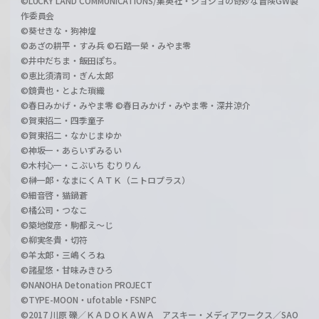
©LUCKY LAND COMMUNICATIONS/集英社・ジョジョの奇妙な冒険GW製
作委員会
©葵せきな・狗神煌
©あざの耕平・すみ兵 ©石踏一榮・みやま零
©井中だちま・飯田ぽち。
©恵比須清司・ぎん太郎
©鏡貴也・とよた瑣織
©春日みかげ・みやま零 ©春日みかげ・みやま零・深井涼介
©賀東招二・四季童子
©賀東招二・なかじまゆか
©神坂一・あらいずみるい
©木村心一・こぶいち むりりん
©榊一郎・なまにくＡＴＫ（ニトロプラス）
©細音啓・猫鍋蒼
©橘公司・つなこ
©築地俊彦・駒都え～じ
©柳実冬貴・切符
©羊太郎・三嶋くろね
©諸星悠・甘味みきひろ
©NANOHA Detonation PROJECT
©TYPE-MOON・ufotable・FSNPC
©2017 川原 礫／ＫＡＤＯＫＡＷＡ アスキー・メディアワークス／SAO