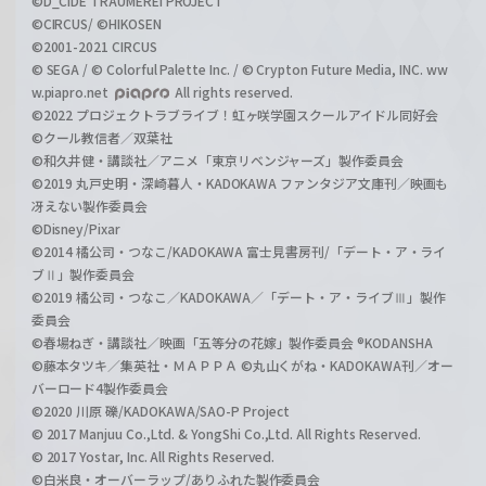
©D_CIDE TRAUMEREI PROJECT
©CIRCUS/ ©HIKOSEN
©2001-2021 CIRCUS
© SEGA / © Colorful Palette Inc. / © Crypton Future Media, INC. ww
w.piapro.net
All rights reserved.
©2022 プロジェクトラブライブ！虹ヶ咲学園スクールアイドル同好会
©クール教信者／双葉社
©和久井健・講談社／アニメ「東京リベンジャーズ」製作委員会
©2019 丸戸史明・深崎暮人・KADOKAWA ファンタジア文庫刊／映画も
冴えない製作委員会
©Disney/Pixar
©2014 橘公司・つなこ/KADOKAWA 富士見書房刊/「デート・ア・ライ
ブⅡ」製作委員会
©2019 橘公司・つなこ／KADOKAWA／「デート・ア・ライブⅢ」製作
委員会
©春場ねぎ・講談社／映画「五等分の花嫁」製作委員会 ®KODANSHA
©藤本タツキ／集英社・ＭＡＰＰＡ ©丸山くがね・KADOKAWA刊／オー
バーロード4製作委員会
©2020 川原 礫/KADOKAWA/SAO-P Project
© 2017 Manjuu Co.,Ltd. & YongShi Co.,Ltd. All Rights Reserved.
© 2017 Yostar, Inc. All Rights Reserved.
©白米良・オーバーラップ/ありふれた製作委員会