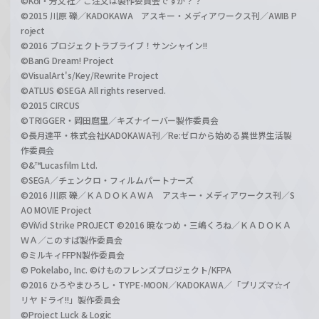
©Koi・芳文社／ご注文は製作委員会ですか？？
©2015 川原 礫／KADOKAWA アスキー・メディアワークス刊／AWIB P
roject
©2016 プロジェクトラブライブ！サンシャイン!!
©BanG Dream! Project
©VisualArt's/Key/Rewrite Project
©ATLUS ©SEGA All rights reserved.
©2015 CIRCUS
©TRIGGER・岡田麿里／キズナイーバー製作委員会
©長月達平・株式会社KADOKAWA刊／Re:ゼロから始める異世界生活製
作委員会
©&™Lucasfilm Ltd.
©SEGA／チェンクロ・フィルムパートナーズ
©2016 川原 礫／ＫＡＤＯＫＡＷＡ アスキー・メディアワークス刊／S
AO MOVIE Project
©ViVid Strike PROJECT ©2016 暁なつめ・三嶋くろね／ＫＡＤＯＫＡ
ＷＡ／このすば製作委員会
©ミルキィFFPN製作委員会
© Pokelabo, Inc. ©けものフレンズプロジェクト/KFPA
©2016 ひろやまひろし・TYPE-MOON／KADOKAWA／「プリズマ☆イ
リヤ ドライ!!」製作委員会
©Project Luck & Logic