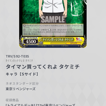
w
a
r
z
TRV/S92-T03S
ﾀｲﾏﾝｶｯﾃｸﾚﾖ ﾀｹﾐﾁ
タイマン買ってくれよ タケミチ
キャラ【Sサイド】
ネオスタンダード区分
東京リベンジャーズ
収録商品
[トライアルデッキ] [TD+]東京リベンジャーズ