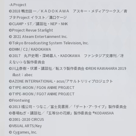
-A Project
©2018 鴨志田 一／ＫＡＤＯＫＡＷＡ アスキー・メディアワークス／青
ブタ Project イラスト／溝口ケージ
©CLAMP・ST／講談社・NEP・NHK
©Project Revue Starlight
© 2021 Ateam Entertainment Inc.
©Tokyo Broadcasting System Television, Inc.
©DMM / C2 / KADOKAWA
©2017 丸戸史明・深崎暮人・KADOKAWA ファンタジア文庫刊／冴
えない♭な製作委員会
©川上泰樹・伏瀬・講談社／転スラ製作委員会 ©REKI KAWAHARA 2019
illust：abec
©AZONE INTERNATIONAL・acus/アサルトリリィプロジェクト
©TYPE-MOON / FGO6 ANIME PROJECT
©TYPE-MOON / FGO7 ANIME PROJECT
©Frontwing
©2013 橘公司・つなこ／富士見書房／「デート･ア･ライブ」製作委員会
©春場ねぎ・講談社／「五等分の花嫁」製作委員会 ®KODANSHA
©2001-2020 CIRCUS
©VISUAL ARTS/Key
© Cygames, Inc.