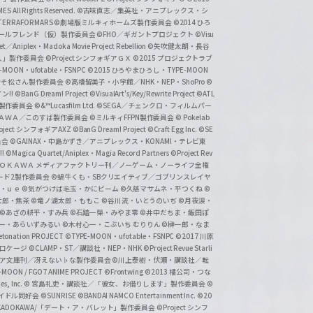
 All Rights Reserved.
©古味直志／集英社・アニプレックス・シ
ERRAFORMARS
©劇場版ミルキィホームズ製作委員会
©2014 ひろ
nc. /ガールフレンド（仮）製作委員会
©FHO／ギガントプロジェクト
©Visu
et／Aniplex・Madoka Movie Project Rebellion
©矢吹健太朗・長谷
人」製作委員会
©Project シンフォギアＧＸ
©2015 プロジェクトラブ
-MOON・ufotable・FSNPC
©2015 ひろやまひろし・TYPE-MOON
おそ松さん製作委員会
©高橋留美子・小学館／NHK・NEP・ShoPro
©
ン!!
©BanG Dream! Project
©VisualArt's/Key/Rewrite Project
©ATL
活製作委員会
©&™Lucasfilm Ltd.
©SEGA／チェンクロ・フィルムパー
ＡＤＯＫＡＷＡ／このすば製作委員会
©ミルキィFFPN製作委員会
© Pokelab
roject シンフォギアAXZ
©BanG Dream! Project
©Craft Egg Inc.
©SE
員会
©GAINAX・中島かずき／アニプレックス・KONAMI・テレビ東
!
©Magica Quartet/Aniplex・Magia Record Partners
©Project Rev
ＡＤＯＫＡＷＡ メディアファクトリー刊／ノーゲーム・ノーライフ全権
ード2製作委員会
©蝸牛くも・SBクリエイティブ／ゴブリンスレイヤ
・ｕｅ ©気がつけば毛玉・かにビーム
©久慈マサムネ・平つくね
©
太郎・焦茶
©竜ノ湖太郎・ももこ
©谷川流・いとうのいぢ
©月夜涙・
©あざの耕平・すみ兵 ©石踏一榮・みやま零
©井中だちま・飯田ぽ
一・あらいずみるい
©木村心一・こぶいち むりりん
©榊一郎・なま
tonation PROJECT
©TYPE-MOON・ufotable・FSNPC
©2017 川原
溝口ケージ
©CLAMP・ST／講談社・NEP・NHK
©Project Revue Starli
タジア文庫刊／冴えない♭な製作委員会
©川上泰樹・伏瀬・講談社／転
-MOON / FGO7 ANIME PROJECT
©Frontwing
©2013 橘公司・つな
s, Inc.
© 宮島礼吏・講談社／「彼女、お借りします」製作委員会
©
アイドル同好会
©SUNRISE ©BANDAI NAMCO Entertainment Inc.
©20
/KADOKAWA/「デート・ア・バレット」製作委員会
©Project シンフ