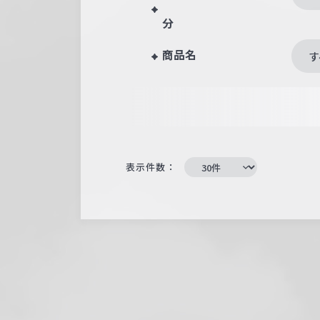
分
商品名
す
表示件数：