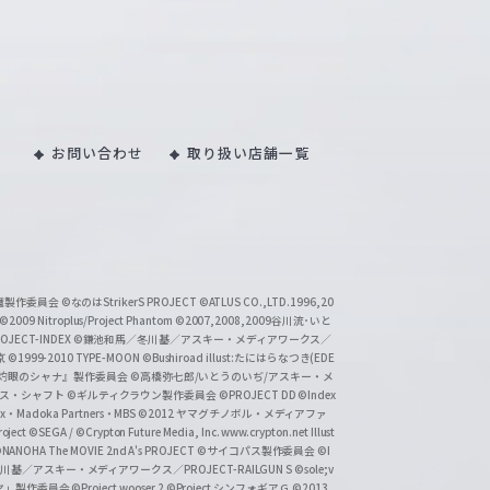
お問い合わせ
取り扱い店舗一覧
い魔製作委員会
©なのはStrikerS PROJECT
©ATLUS CO.,LTD.1996,20
©2009 Nitroplus/Project Phantom
©2007,2008,2009谷川流･いと
CT-INDEX
©鎌池和馬／冬川基／アスキー・メディアワークス／
京
©1999-2010 TYPE-MOON
©Bushiroad illust:たにはらなつき(EDE
『灼眼のシャナ』製作委員会
©高橋弥七郎/いとうのいぢ/アスキー・メ
クス・シャフト
©ギルティクラウン製作委員会
©PROJECT DD ©Index
lex・Madoka Partners・MBS
©2012 ヤマグチノボル・メディアファ
ject
©SEGA / ©Crypton Future Media, Inc. www.crypton.net Illust
NANOHA The MOVIE 2nd A's PROJECT
©サイコパス製作委員会
©I
基／アスキー・メディアワークス／PROJECT-RAILGUN S
©sole;v
リヤ」製作委員会
©Project wooser 2
©Project シンフォギアＧ
©2013