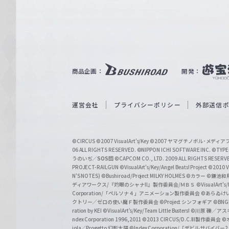
e
ヴ
ァ
ル
ツ
｜
商品企画：
開発：
W
e
i
運営会社
プライバシーポリシー
外部送信
ß
S
©CIRCUS
©2007 VisualArt's/Key
©2007 ヤマグチノボル･メデ
c
06 ALL RIGHTS RESERVED.
©NIPPON ICHI SOFTWARE INC. ©TYPE-
うのいぢ／
SOS団
©CAPCOM CO., LTD. 2009 ALL RIGHTS RESERV
h
PROJECT-RAILGUN
©VisualArt's/Key/Angel Beats! Project
©2010 Vi
w
N'S NOTES)
©Bushiroad/Project MILKY HOLMES
©カラー
©鎌池和馬
ディアワークス/『灼眼のシャナII』製作委員会/ＭＢＳ
©VisualArt's
a
Corporation/「ペルソナ４」アニメーション製作委員会
©あらゐけ
クトリー／ゼロの使い魔Ｆ製作委員会
©Project シンフォギア
©BNG
r
ration by KEI
©VisualArt's/Key/Team Little Busters!
©川原 礫／アスキ
z
ndex Corporation 1996,2011
©2013 CIRCUS/D.C.III製作委員会
©
iola／Progetto 幻影太陽
©Index Corporation/「デビルサバ