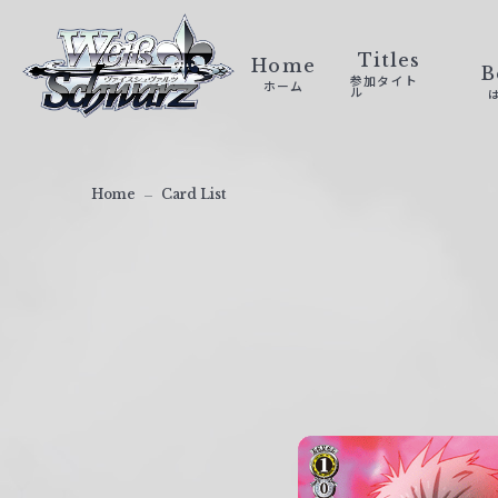
ヴ
ァ
Titles
Home
B
参加タイト
ホーム
イ
ル
ス
シ
ュ
Home
Card List
ヴ
ァ
ル
ツ
｜
W
e
i
ß
S