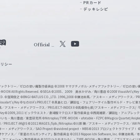
PRカード
デッキレシピ
Official
X
Y
o
ポリシー
u
T
u
ィアファクトリー／ゼロの使い魔製作委員会
©2008 ヤマグチノボル･メディアファクトリー／ゼロの使
b
MOON All Rights Reserved.
©SEGA
©2005、2009 美水かがみ／角川書店
©2008 VisualArt's/Key
ED.
©窪岡俊之
©BNGI
©ATLUS CO.,LTD. 1996,2008
©鎌池和馬／アスキー・メディアワークス／PROJE
e
sualart's/Key
©なのはA's PROJECT
©真島ヒロ／講談社・フェアリーテイル製作ギルド・テレビ東
／アスキー・メディアワークス／PROJECT-INDEX II
©高橋弥七郎/アスキー・メディアワークス/
O
/Key
©2009,2011 ビックウエスト／劇場版マクロスＦ製作委員会
©西尾維新／講談社・アニプレッ
f
いいち・角川書店／東雲研究所
©Nitroplus/TYPE-MOON・ufotable・FZPC
©Magica Quartet/Anip
I／PROJECT iM@S
©2012 MAGES./5pb./Nitroplus
©川原 礫／アスキー・メディアワークス／AW Pro
f
ー・メディアワークス／SAO Project
©vividred project・MBS ©2013 プロジェクトラブライブ！
©
i
オケアノス／「翠星のガルガンティア」製作委員会
©2013 Nippon Ichi Software, Inc.
©鎌池和馬／冬川
イバー2」アニメーション製作委員会
©2013 ひろやまひろし・TYPE-MOON・角川書店／「プリズマ☆イ