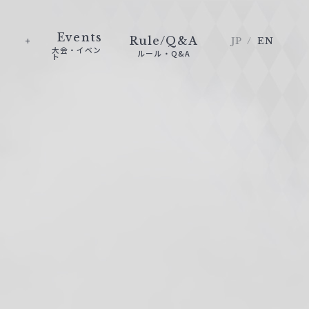
Events
Rule/Q&A
JP
EN
大会・イベン
ルール・Q&A
ト