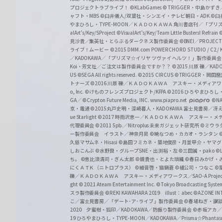
プロジェクトラブライブ！
©KLabGames
© TRIGGER・中島か
ャフト・MBS
©臼井儀人/双葉社・シンエイ・テレビ朝日・ADK
©臼
やまひろし・TYPE-MOON／ＫＡＤＯＫＡＷＡ 角川書店刊／「プ
alArt's/Key/SProject
©VisualArt's/Key/Team Little Busters! Refrain
見沙貴／集英社・とらぶるダークネス製作委員会
©BNEI／PROJECT 
ライブ！ムービー
©2015 DMM.com POWERCHORD STUDIO / C2 / KA
／KADOKAWA／「プリズマ☆イリヤ ツヴァイ ヘルツ！」製作委員
Koi・芳文社／ご注文は製作委員会ですか？？
©2015 川原 礫／KA
US ©SEGA All rights reserved.
©2015 CIRCUS
©TRIGGER・岡
トナーズ
©2016 川原 礫／ＫＡＤＯＫＡＷＡ アスキー・メディアワークス刊
o, Inc. ©けものフレンズプロジェクト/KFPA
©2016 ひろやまひろし
GA／ ©Crypton Future Media, INC. www.piapro.net
©NA
京・電通
©2015丸戸史明・深崎暮人・KADOKAWA 富士見書房／
ue Starlight
©2017 時雨沢恵一／ＫＡＤＯＫＡＷＡ アスキー・メディアワー
代理委員会
©2011 5pb.／Nitroplus 未来ガジェット研究所
©ミウラ
ー製作委員会 イラスト／神奈月昇
©暁なつめ・カカオ・ランタン
久慈マサムネ・Hisasi
©島田フミカネ・築地俊彦・月並甲介・ヤマ
しおこんぶ
©水野良・グループSNE・出渕裕・左
©三田誠・pako
©
ち。
©恵比須清司・ぎん太郎
©鏡貴也・とよた瑣織
©春日みかげ・
にくＡＴＫ（ニトロプラス）
©細音啓・猫鍋蒼
©橘公司・つなこ
©
礫／ＫＡＤＯＫＡＷＡ アスキー・メディアワークス／SAO-A Projec
ght
© 2021 Ateam Entertainment Inc.
©Tokyo Broadcasting System 
スラ製作委員会 ©REKI KAWAHARA 2019 illust：abec
©AZONE 
こ／富士見書房／「デート･ア･ライブ」製作委員会
©春場ねぎ・講談
2020 夕蜜柑・狐印／KADOKAWA／防振り製作委員会
©赤坂アカ
19 ひろやまひろし・TYPE-MOON／KADOKAWA／Prisma☆Phant