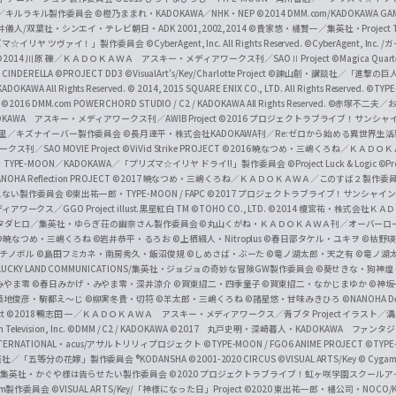
c
ずき／キルラキル製作委員会
©橙乃ままれ・KADOKAWA／NHK・NEP
©2014 DMM.com/KADOKAWA GAMES
井儀人/双葉社・シンエイ・テレビ朝日・ADK 2001,2002,2014
©貴家悠・橘賢一／集英社・Project T
i
リズマ☆イリヤ ツヴァイ！」製作委員会
©CyberAgent, Inc. All Rights Reserved.
©CyberAgent, I
a
©2014 川原 礫／ＫＡＤＯＫＡＷＡ アスキー・メディアワークス刊／SAOⅡ Project
©Magica Quart
CINDERELLA ©PROJECT DD3
©VisualArt's/Key/Charlotte Project
©諫山創・講談社／「進撃の巨
l
DOKAWA All Rights Reserved.
© 2014, 2015 SQUARE ENIX CO., LTD. All Rights Reserved.
©TYPE
会
©2016 DMM.com POWERCHORD STUDIO / C2 / KADOKAWA All Rights Reserved.
©赤塚不二夫／
C
DOKAWA アスキー・メディアワークス刊／AWIB Project
©2016 プロジェクトラブライブ！サンシャイ
h
田麿里／キズナイーバー製作委員会
©長月達平・株式会社KADOKAWA刊／Re:ゼロから始める異世界生
／SAO MOVIE Project
©ViVid Strike PROJECT ©2016 暁なつめ・三嶋くろね／Ｋ
a
・TYPE-MOON／KADOKAWA／「プリズマ☆イリヤ ドライ!!」製作委員会
©Project Luck & Logic
©P
NOHA Reflection PROJECT
©2017 暁なつめ・三嶋くろね／ＫＡＤＯＫＡＷＡ／このすば２製作委
n
冴えない製作委員会
©東出祐一郎・TYPE-MOON / FAPC
©2017 プロジェクトラブライブ！サンシャイン!
n
クス／GGO Project illust.黒星紅白
TM ©TOHO CO., LTD.
©2014 榎宮祐・株式会社Ｋ
タダヒロ／集英社・ゆらぎ荘の幽奈さん製作委員会
©丸山くがね・ＫＡＤＯＫＡＷＡ刊／オーバーロ
e
©暁なつめ・三嶋くろね
©岩井恭平・るろお
©上栖綴人・Nitroplus
©春日部タケル・ユキヲ
©枯野瑛
グチノボル
©島田フミカネ・南房秀久・飯沼俊規
©しめさば・ぶーた
©竜ノ湖太郎・天之有
©竜ノ湖
l
LUCKY LAND COMMUNICATIONS/集英社・ジョジョの奇妙な冒険GW製作委員会
©葵せきな・狗神煌
みやま零 ©春日みかげ・みやま零・深井涼介
©賀東招二・四季童子
©賀東招二・なかじまゆか
©神坂
築地俊彦・駒都え～じ
©柳実冬貴・切符
©羊太郎・三嶋くろね
©諸星悠・甘味みきひろ
©NANOHA De
t
©2018 鴨志田 一／ＫＡＤＯＫＡＷＡ アスキー・メディアワークス／青ブタ Project イラスト／
Television, Inc.
©DMM / C2 / KADOKAWA
©2017 丸戸史明・深崎暮人・KADOKAWA ファン
INTERNATIONAL・acus/アサルトリリィプロジェクト
©TYPE-MOON / FGO6 ANIME PROJECT
©TYPE
社／「五等分の花嫁」製作委員会 ®KODANSHA
©2001-2020 CIRCUS
©VISUAL ARTS/Key
© Cygame
／集英社・かぐや様は告らせたい製作委員会
©2020 プロジェクトラブライブ！虹ヶ咲学園スクール
asm製作委員会
©VISUAL ARTS/Key/「神様になった日」Project
©2020 東出祐一郎・橘公司・NOCO