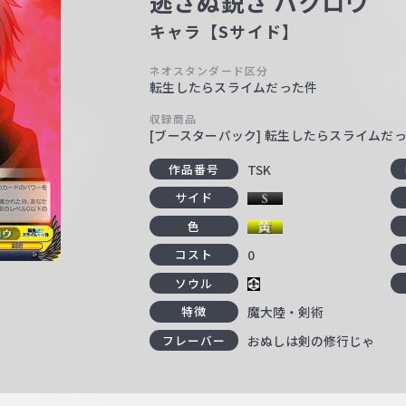
逃さぬ鋭さ ハクロウ
キャラ【Sサイド】
ネオスタンダード区分
転生したらスライムだった件
収録商品
[ブースターパック] 転生したらスライムだった件
TSK
作品番号
サイド
色
0
コスト
ソウル
魔大陸・剣術
特徴
おぬしは剣の修行じゃ
フレーバー