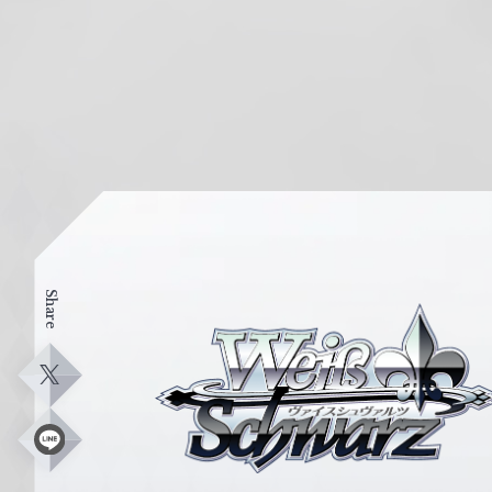
Share
ヴ
ァ
イ
X
ス
シ
L
i
ュ
n