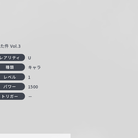
 Vol.3
U
レアリティ
キャラ
種類
1
レベル
1500
パワー
－
トリガー