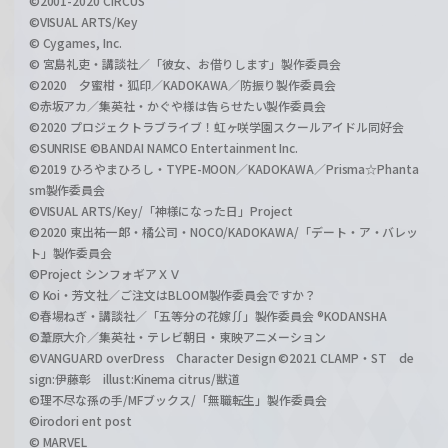
©2001-2020 CIRCUS
©VISUAL ARTS/Key
© Cygames, Inc.
© 宮島礼吏・講談社／「彼女、お借りします」製作委員会
©2020 夕蜜柑・狐印／KADOKAWA／防振り製作委員会
©赤坂アカ／集英社・かぐや様は告らせたい製作委員会
©2020 プロジェクトラブライブ！虹ヶ咲学園スクールアイドル同好会
©SUNRISE ©BANDAI NAMCO Entertainment Inc.
©2019 ひろやまひろし・TYPE-MOON／KADOKAWA／Prisma☆Phanta
sm製作委員会
©VISUAL ARTS/Key/「神様になった日」Project
©2020 東出祐一郎・橘公司・NOCO/KADOKAWA/「デート・ア・バレッ
ト」製作委員会
©Project シンフォギアＸＶ
© Koi・芳文社／ご注文はBLOOM製作委員会ですか？
©春場ねぎ・講談社／「五等分の花嫁∬」製作委員会 ®KODANSHA
©葦原大介／集英社・テレビ朝日・東映アニメーション
©VANGUARD overDress Character Design ©2021 CLAMP・ST de
sign:伊藤彰 illust:Kinema citrus/獣道
©理不尽な孫の手/MFブックス/「無職転生」製作委員会
©irodori ent post
© MARVEL