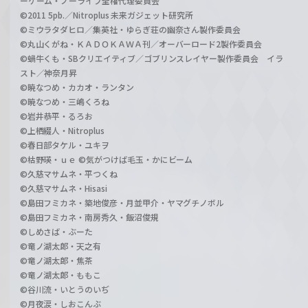
ーゲーム・ノーライフ全権代理委員会
©2011 5pb.／Nitroplus 未来ガジェット研究所
©ミウラタダヒロ／集英社・ゆらぎ荘の幽奈さん製作委員会
©丸山くがね・ＫＡＤＯＫＡＷＡ刊／オーバーロード2製作委員会
©蝸牛くも・SBクリエイティブ／ゴブリンスレイヤー製作委員会 イラ
スト／神奈月昇
©暁なつめ・カカオ・ランタン
©暁なつめ・三嶋くろね
©岩井恭平・るろお
©上栖綴人・Nitroplus
©春日部タケル・ユキヲ
©枯野瑛・ｕｅ ©気がつけば毛玉・かにビーム
©久慈マサムネ・平つくね
©久慈マサムネ・Hisasi
©島田フミカネ・築地俊彦・月並甲介・ヤマグチノボル
©島田フミカネ・南房秀久・飯沼俊規
©しめさば・ぶーた
©竜ノ湖太郎・天之有
©竜ノ湖太郎・焦茶
©竜ノ湖太郎・ももこ
©谷川流・いとうのいぢ
©月夜涙・しおこんぶ