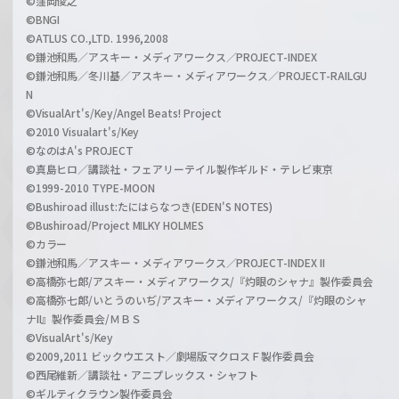
©窪岡俊之
©BNGI
©ATLUS CO.,LTD. 1996,2008
©鎌池和馬／アスキー・メディアワークス／PROJECT-INDEX
©鎌池和馬／冬川基／アスキー・メディアワークス／PROJECT-RAILGU
N
©VisualArt's/Key/Angel Beats! Project
©2010 Visualart's/Key
©なのはA's PROJECT
©真島ヒロ／講談社・フェアリーテイル製作ギルド・テレビ東京
©1999-2010 TYPE-MOON
©Bushiroad illust:たにはらなつき(EDEN'S NOTES)
©Bushiroad/Project MILKY HOLMES
©カラー
©鎌池和馬／アスキー・メディアワークス／PROJECT-INDEX II
©高橋弥七郎/アスキー・メディアワークス/『灼眼のシャナ』製作委員会
©高橋弥七郎/いとうのいぢ/アスキー・メディアワークス/『灼眼のシャ
ナII』製作委員会/ＭＢＳ
©VisualArt's/Key
©2009,2011 ビックウエスト／劇場版マクロスＦ製作委員会
©西尾維新／講談社・アニプレックス・シャフト
©ギルティクラウン製作委員会