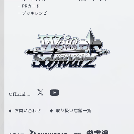
PRカード
デッキレシピ
ヴ
ァ
イ
ス
シ
ュ
ヴ
ァ
ル
Official
X
Y
ツ
o
｜
お問い合わせ
取り扱い店舗一覧
u
W
T
e
u
i
b