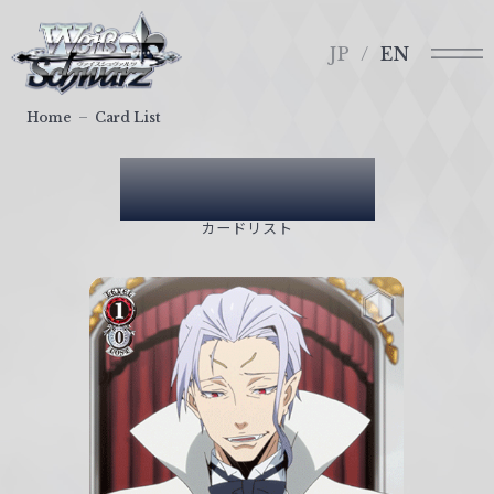
メ
ヴ
ニ
ァ
JP
EN
ュ
イ
ー
ス
Home
Card List
シ
ュ
Card List
ヴ
ァ
カードリスト
ル
ツ
｜
W
e
i
ß
S
c
h