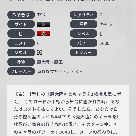
TSK
C
作品番号
レアリティ
キャラ
サイド
種類
1
色
レベル
0
5000
コスト
パワー
－
ソウル
トリガー
魔大陸・魔王
特徴
哀れな女だ……、くくっ
フレーバー
【自】［手札の《魔大陸》のキャラを1枚控え室に置
く］ このカードが手札から舞台に置かれた時、あな
たはコストを払ってよい。そうしたら、あなたは自
分の控え室のレベル0以下の《魔大陸》のキャラを1
枚選び、舞台の好きな枠に置き、そのターン中、そ
のキャラのパワーを＋3000し、ターンの終わりに、