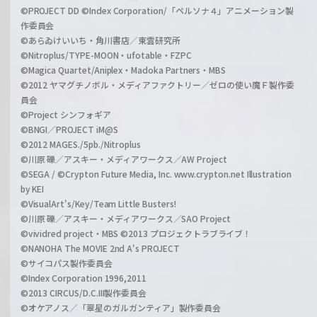
©PROJECT DD ©Index Corporation/「ペルソナ４」アニメーション製
作委員会
©あらゐけいいち・角川書店／東雲研究所
©Nitroplus/TYPE-MOON・ufotable・FZPC
©Magica Quartet/Aniplex・Madoka Partners・MBS
©2012 ヤマグチノボル・メディアファクトリー／ゼロの使い魔Ｆ製作委
員会
©Project シンフォギア
©BNGI／PROJECT iM@S
©2012 MAGES./5pb./Nitroplus
©川原 礫／アスキー・メディアワークス／AW Project
©SEGA / ©Crypton Future Media, Inc. www.crypton.net Illustration
by KEI
©VisualArt's/Key/Team Little Busters!
©川原 礫／アスキー・メディアワークス／SAO Project
©vividred project・MBS ©2013 プロジェクトラブライブ！
©NANOHA The MOVIE 2nd A's PROJECT
©サイコパス製作委員会
©Index Corporation 1996,2011
©2013 CIRCUS/D.C.III製作委員会
©オケアノス／「翠星のガルガンティア」製作委員会