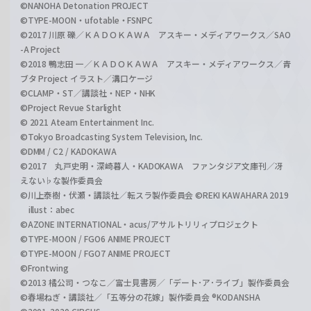
©NANOHA Detonation PROJECT
©TYPE-MOON・ufotable・FSNPC
©2017 川原 礫／ＫＡＤＯＫＡＷＡ アスキー・メディアワークス／SAO
-A Project
©2018 鴨志田 一／ＫＡＤＯＫＡＷＡ アスキー・メディアワークス／青
ブタ Project イラスト／溝口ケージ
©CLAMP・ST／講談社・NEP・NHK
©Project Revue Starlight
© 2021 Ateam Entertainment Inc.
©Tokyo Broadcasting System Television, Inc.
©DMM / C2 / KADOKAWA
©2017 丸戸史明・深崎暮人・KADOKAWA ファンタジア文庫刊／冴
えない♭な製作委員会
©川上泰樹・伏瀬・講談社／転スラ製作委員会 ©REKI KAWAHARA 2019
illust：abec
©AZONE INTERNATIONAL・acus/アサルトリリィプロジェクト
©TYPE-MOON / FGO6 ANIME PROJECT
©TYPE-MOON / FGO7 ANIME PROJECT
©Frontwing
©2013 橘公司・つなこ／富士見書房／「デート･ア･ライブ」製作委員会
©春場ねぎ・講談社／「五等分の花嫁」製作委員会 ®KODANSHA