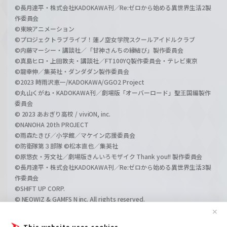
©長月達平・株式会社KADOKAWA刊／Re:ゼロから始める異世界生活2製
作委員会
©東映アニメーション
©プロジェクトラブライブ！蓮ノ空女学院スクールアイドルクラブ
©内藤マーシー・講談社／「甘神さんちの縁結び」製作委員会
©真島ヒロ・上田敦夫・講談社／FT100YQ製作委員会・テレビ東京
©龍幸伸／集英社・ダンダダン製作委員会
©2023 時雨沢恵一/KADOKAWA/GGO2 Project
©丸山くがね・KADOKAWA刊／劇場版「オーバーロード」聖王国編製作
委員会
© 2023 あおぎり高校 / viviON, inc.
©NANOHA 20th PROJECT
©雨森たきび／小学館／マケイン応援委員会
©防衛隊第３部隊 ©松本直也／集英社
©原悠衣・芳文社／劇場版きんいろモザイク Thank you!! 製作委員会
©長月達平・株式会社KADOKAWA刊／Re:ゼロから始める異世界生活3製
作委員会
©SHIFT UP CORP.
© NEOWIZ & GAMFS N inc. All rights reserved.
©ATLUS. ©SEGA.
✕
©GIRLS und PANZER Projekt
This website uses cookies