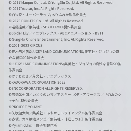
© 2017 Manjuu Co.,Ltd. & YongShi Co.,Ltd. All Rights Reserved.
© 2017 Yostar, Inc. All Rights Reserved.
©白米良・オーバーラップ/ありふれた製作委員会
© 2020 DONUTS Co. Ltd. All Rights Reserved.
©遠藤達哉／集英社・SPY×FAMILY製作委員会
©Spider Lily／アニプレックス・ABCアニメーション・BS11
©GungHo Online Entertainment, Inc. All Rights Reserved.
©2001-2022 CIRCUS
©荒木飛呂彦&LUCKY LAND COMMUNICATIONS/集英社・ジョジョの奇
妙な冒険SC製作委員会
©LUCKY LAND COMMUNICATIONS/集英社・ジョジョの奇妙な冒険SO製
作委員会
©はまじあき／芳文社・アニプレックス
©KADOKAWA CORPORATION 2023
©SNK CORPORATION ALL RIGHTS RESERVED.
©高橋弥七郎／いとうのいぢ／アスキー･メディアワークス／『灼眼のシ
ャナF』製作委員会
©PROJECT YOHANE
©矢吹健太朗／集英社・あやかしトライアングル製作委員会
©赤坂アカ×横槍メンゴ／集英社・【推しの子】製作委員会
©Pyramid,Inc.／成子坂製作所