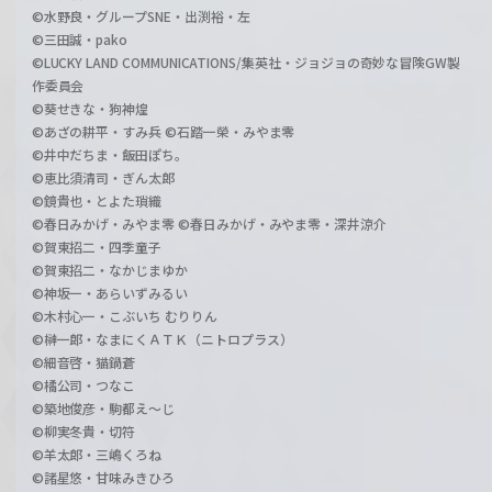
©水野良・グループSNE・出渕裕・左
©三田誠・pako
©LUCKY LAND COMMUNICATIONS/集英社・ジョジョの奇妙な冒険GW製
作委員会
©葵せきな・狗神煌
©あざの耕平・すみ兵 ©石踏一榮・みやま零
©井中だちま・飯田ぽち。
©恵比須清司・ぎん太郎
©鏡貴也・とよた瑣織
©春日みかげ・みやま零 ©春日みかげ・みやま零・深井涼介
©賀東招二・四季童子
©賀東招二・なかじまゆか
©神坂一・あらいずみるい
©木村心一・こぶいち むりりん
©榊一郎・なまにくＡＴＫ（ニトロプラス）
©細音啓・猫鍋蒼
©橘公司・つなこ
©築地俊彦・駒都え～じ
©柳実冬貴・切符
©羊太郎・三嶋くろね
©諸星悠・甘味みきひろ