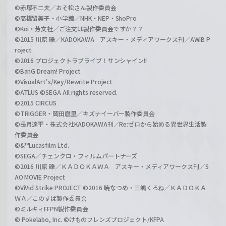
©赤塚不二夫／おそ松さん製作委員会
©高橋留美子・小学館／NHK・NEP・ShoPro
©Koi・芳文社／ご注文は製作委員会ですか？？
©2015 川原 礫／KADOKAWA アスキー・メディアワークス刊／AWIB P
roject
©2016 プロジェクトラブライブ！サンシャイン!!
©BanG Dream! Project
©VisualArt's/Key/Rewrite Project
©ATLUS ©SEGA All rights reserved.
©2015 CIRCUS
©TRIGGER・岡田麿里／キズナイーバー製作委員会
©長月達平・株式会社KADOKAWA刊／Re:ゼロから始める異世界生活製
作委員会
©&™Lucasfilm Ltd.
©SEGA／チェンクロ・フィルムパートナーズ
©2016 川原 礫／ＫＡＤＯＫＡＷＡ アスキー・メディアワークス刊／S
AO MOVIE Project
©ViVid Strike PROJECT ©2016 暁なつめ・三嶋くろね／ＫＡＤＯＫＡ
ＷＡ／このすば製作委員会
©ミルキィFFPN製作委員会
© Pokelabo, Inc. ©けものフレンズプロジェクト/KFPA