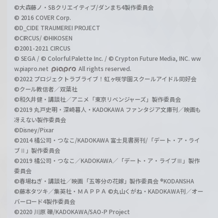
©大森藤ノ・SBクリエイティブ/ダンまち4製作委員会
© 2016 COVER Corp.
©D_CIDE TRAUMEREI PROJECT
©CIRCUS/ ©HIKOSEN
©2001-2021 CIRCUS
© SEGA / © Colorful Palette Inc. / © Crypton Future Media, INC. ww
w.piapro.net
All rights reserved.
©2022 プロジェクトラブライブ！虹ヶ咲学園スクールアイドル同好会
©クール教信者／双葉社
©和久井健・講談社／アニメ「東京リベンジャーズ」製作委員会
©2019 丸戸史明・深崎暮人・KADOKAWA ファンタジア文庫刊／映画も
冴えない製作委員会
©Disney/Pixar
©2014 橘公司・つなこ/KADOKAWA 富士見書房刊/「デート・ア・ライ
ブⅡ」製作委員会
©2019 橘公司・つなこ／KADOKAWA／「デート・ア・ライブⅢ」製作
委員会
©春場ねぎ・講談社／映画「五等分の花嫁」製作委員会 ®KODANSHA
©藤本タツキ／集英社・ＭＡＰＰＡ ©丸山くがね・KADOKAWA刊／オー
バーロード4製作委員会
©2020 川原 礫/KADOKAWA/SAO-P Project