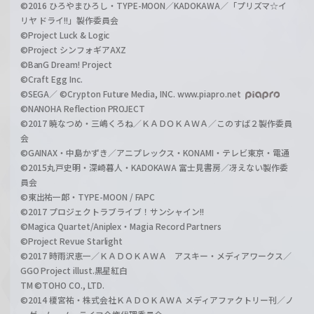
©2016 ひろやまひろし・TYPE-MOON／KADOKAWA／「プリズマ☆イ
リヤ ドライ!!」製作委員会
©Project Luck & Logic
©Project シンフォギアAXZ
©BanG Dream! Project
©Craft Egg Inc.
©SEGA／ ©Crypton Future Media, INC. www.piapro.net
©NANOHA Reflection PROJECT
©2017 暁なつめ・三嶋くろね／ＫＡＤＯＫＡＷＡ／このすば２製作委員
会
©GAINAX・中島かずき／アニプレックス・KONAMI・テレビ東京・電通
©2015丸戸史明・深崎暮人・KADOKAWA 富士見書房／冴えない製作委
員会
©東出祐一郎・TYPE-MOON / FAPC
©2017 プロジェクトラブライブ！サンシャイン!!
©Magica Quartet/Aniplex・Magia Record Partners
©Project Revue Starlight
©2017 時雨沢恵一／ＫＡＤＯＫＡＷＡ アスキー・メディアワークス／
GGO Project illust.黒星紅白
TM ©TOHO CO., LTD.
©2014 榎宮祐・株式会社ＫＡＤＯＫＡＷＡ メディアファクトリー刊／ノ