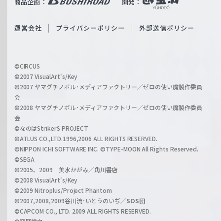
商品企画：
開発：
ß
e
S
O
運営会社
プライバシーポリシー
外部送信ポリシー
c
f
h
f
w
i
a
©CIRCUS
c
©2007 VisualArt's/Key
r
i
©2007 ヤマグチノボル･メディアファクトリー／ゼロの使い魔製作委員
z
会
a
©2008 ヤマグチノボル･メディアファクトリー／ゼロの使い魔製作委員
l
会
C
©なのはStrikerS PROJECT
h
©ATLUS CO.,LTD.1996,2006 ALL RIGHTS RESERVED.
a
©NIPPON ICHI SOFTWARE INC. ©TYPE-MOON All Rights Reserved.
n
©SEGA
©2005、2009 美水かがみ／角川書店
n
©2008 VisualArt's/Key
e
©2009 Nitroplus/Project Phantom
l
©2007,2008,2009谷川流･いとうのいぢ／
SOS団
©CAPCOM CO., LTD. 2009 ALL RIGHTS RESERVED.