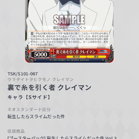
w
a
r
z
TSK/S101-067
ウラデイトヲヒクモノ クレイマン
裏で糸を引く者 クレイマン
キャラ【Sサイド】
ネオスタンダード区分
転生したらスライムだった件
収録商品
[ブースターパック] 転生したらスライムだった件 Vol.3