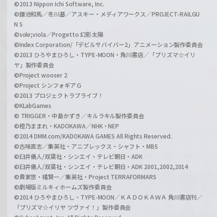
©2013 Nippon Ichi Software, Inc.
©鎌池和馬／冬川基／アスキー・メディアワークス／PROJECT-RAILGU
N S
©sole;viola／Progetto 幻影太陽
©Index Corporation/「デビルサバイバー2」アニメーション製作委員会
©2013 ひろやまひろし・TYPE-MOON・角川書店／「プリズマ☆イリ
ヤ」製作委員会
©Project wooser 2
©Project シンフォギアＧ
©2013 プロジェクトラブライブ！
©KLabGames
© TRIGGER・中島かずき／キルラキル製作委員会
©橙乃ままれ・KADOKAWA／NHK・NEP
©2014 DMM.com/KADOKAWA GAMES All Rights Reserved.
©古味直志／集英社・アニプレックス・シャフト・MBS
©臼井儀人/双葉社・シンエイ・テレビ朝日・ADK
©臼井儀人/双葉社・シンエイ・テレビ朝日・ADK 2001,2002,2014
©貴家悠・橘賢一／集英社・Project TERRAFORMARS
©劇場版ミルキィホームズ製作委員会
©2014 ひろやまひろし・TYPE-MOON／ＫＡＤＯＫＡＷＡ 角川書店刊／
「プリズマ☆イリヤ ツヴァイ！」製作委員会