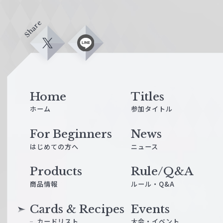
Share
X
L
i
n
e
Home
Titles
ホーム
参加タイトル
For Beginners
News
はじめての方へ
ニュース
Products
Rule/Q&A
商品情報
ルール・Q&A
Cards & Recipes
Events
カードリスト
大会・イベント