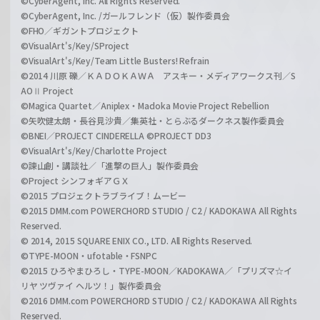
©CyberAgent, Inc. All Rights Reserved.
©CyberAgent, Inc. /ガールフレンド（仮）製作委員会
©FHO／ギガントプロジェクト
©VisualArt's/Key/SProject
©VisualArt's/Key/Team Little Busters! Refrain
©2014 川原 礫／ＫＡＤＯＫＡＷＡ アスキー・メディアワークス刊／S
AOⅡ Project
©Magica Quartet／Aniplex・Madoka Movie Project Rebellion
©矢吹健太朗・長谷見沙貴／集英社・とらぶるダークネス製作委員会
©BNEI／PROJECT CINDERELLA ©PROJECT DD3
©VisualArt's/Key/Charlotte Project
©諫山創・講談社／「進撃の巨人」製作委員会
©Project シンフォギアＧＸ
©2015 プロジェクトラブライブ！ムービー
©2015 DMM.com POWERCHORD STUDIO / C2 / KADOKAWA All Rights
Reserved.
© 2014, 2015 SQUARE ENIX CO., LTD. All Rights Reserved.
©TYPE-MOON・ufotable・FSNPC
©2015 ひろやまひろし・TYPE-MOON／KADOKAWA／「プリズマ☆イ
リヤ ツヴァイ ヘルツ！」製作委員会
©2016 DMM.com POWERCHORD STUDIO / C2 / KADOKAWA All Rights
Reserved.