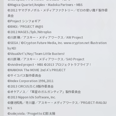
©Magica Quartet/Aniplex・Madoka Partners・MBS
©2012 ヤマグチノボル・メディアファクトリー／ゼロの使い魔Ｆ製作委
員会
©Project シンフォギア
©BNGI／PROJECT iM@S
©2012 MAGES./5pb./Nitroplus
©川原 礫／アスキー・メディアワークス／AW Project
©SEGA / ©Crypton Future Media, Inc. www.crypton.net Illustration
by KEI
©VisualArt's/Key/Team Little Busters!
©川原 礫／アスキー・メディアワークス／SAO Project
©vividred project・MBS ©2013 プロジェクトラブライブ！
©NANOHA The MOVIE 2nd A's PROJECT
©サイコパス製作委員会
©Index Corporation 1996,2011
©2013 CIRCUS/D.C.III製作委員会
©オケアノス／「翠星のガルガンティア」製作委員会
©2013 Nippon Ichi Software, Inc.
©鎌池和馬／冬川基／アスキー・メディアワークス／PROJECT-RAILGU
N S
©sole;viola／Progetto 幻影太陽