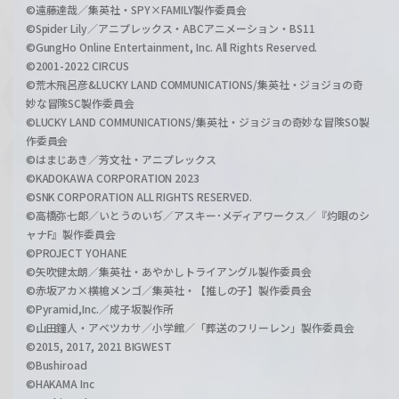
©遠藤達哉／集英社・SPY×FAMILY製作委員会
©Spider Lily／アニプレックス・ABCアニメーション・BS11
©GungHo Online Entertainment, Inc. All Rights Reserved.
©2001-2022 CIRCUS
©荒木飛呂彦&LUCKY LAND COMMUNICATIONS/集英社・ジョジョの奇
妙な冒険SC製作委員会
©LUCKY LAND COMMUNICATIONS/集英社・ジョジョの奇妙な冒険SO製
作委員会
©はまじあき／芳文社・アニプレックス
©KADOKAWA CORPORATION 2023
©SNK CORPORATION ALL RIGHTS RESERVED.
©高橋弥七郎／いとうのいぢ／アスキー･メディアワークス／『灼眼のシ
ャナF』製作委員会
©PROJECT YOHANE
©矢吹健太朗／集英社・あやかしトライアングル製作委員会
©赤坂アカ×横槍メンゴ／集英社・【推しの子】製作委員会
©Pyramid,Inc.／成子坂製作所
©山田鐘人・アベツカサ／小学館／「葬送のフリーレン」製作委員会
©2015, 2017, 2021 BIGWEST
©Bushiroad
©HAKAMA Inc