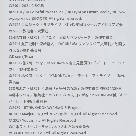
©2001-2021 CIRCUS
© SEGA / © Colorful Palette Inc. / © Crypton Future Media, INC. ww
w.piapro.net
All rights reserved.
©2022 プロジェクトラブライブ！虹ヶ咲学園スクールアイドル同好会
©クール教信者／双葉社
©和久井健・講談社／アニメ「東京リベンジャーズ」製作委員会
©2019 丸戸史明・深崎暮人・KADOKAWA ファンタジア文庫刊／映画も
冴えない製作委員会
©Disney/Pixar
©2014 橘公司・つなこ/KADOKAWA 富士見書房刊/「デート・ア・ライ
ブⅡ」製作委員会
©2019 橘公司・つなこ／KADOKAWA／「デート・ア・ライブⅢ」製作
委員会
©春場ねぎ・講談社／映画「五等分の花嫁」製作委員会 ®KODANSHA
©藤本タツキ／集英社・ＭＡＰＰＡ ©丸山くがね・KADOKAWA刊／オー
バーロード4製作委員会
©2020 川原 礫/KADOKAWA/SAO-P Project
© 2017 Manjuu Co.,Ltd. & YongShi Co.,Ltd. All Rights Reserved.
© 2017 Yostar, Inc. All Rights Reserved.
©白米良・オーバーラップ/ありふれた製作委員会
© 2020 DONUTS Co. Ltd. All Rights Reserved.