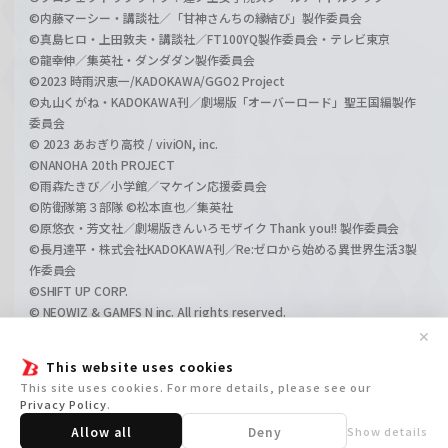
©内藤マーシー・講談社／「甘神さんちの縁結び」製作委員会
©真島ヒロ・上田敦夫・講談社／FT100YQ製作委員会・テレビ東京
©龍幸伸／集英社・ダンダダン製作委員会
©2023 時雨沢恵一/KADOKAWA/GGO2 Project
©丸山くがね・KADOKAWA刊／劇場版「オーバーロード」聖王国編製作
委員会
© 2023 あおぎり高校 / viviON, inc.
©NANOHA 20th PROJECT
©雨森たきび／小学館／マケイン応援委員会
©防衛隊第３部隊 ©松本直也／集英社
©原悠衣・芳文社／劇場版きんいろモザイク Thank you!! 製作委員会
©長月達平・株式会社KADOKAWA刊／Re:ゼロから始める異世界生活3製
作委員会
©SHIFT UP CORP.
© NEOWIZ & GAMFS N inc. All rights reserved.
©ATLUS. ©SEGA.
✕
©GIRLS und PANZER Projekt
This website uses cookies
©GIRLS und PANZER Film Projekt
This site uses cookies. For more details, please see our
©GIRLS und PANZER Finale Projekt
Privacy Policy
.
Allow all
Deny
Show details