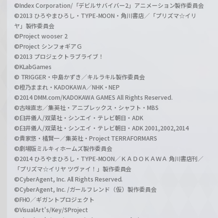
©Index Corporation/「デビルサバイバー2」アニメーション製作委員会
©2013 ひろやまひろし・TYPE-MOON・角川書店／「プリズマ☆イリ
ヤ」製作委員会
©Project wooser 2
©Project シンフォギアＧ
©2013 プロジェクトラブライブ！
©KLabGames
© TRIGGER・中島かずき／キルラキル製作委員会
©橙乃ままれ・KADOKAWA／NHK・NEP
©2014 DMM.com/KADOKAWA GAMES All Rights Reserved.
©古味直志／集英社・アニプレックス・シャフト・MBS
©臼井儀人/双葉社・シンエイ・テレビ朝日・ADK
©臼井儀人/双葉社・シンエイ・テレビ朝日・ADK 2001,2002,2014
©貴家悠・橘賢一／集英社・Project TERRAFORMARS
©劇場版ミルキィホームズ製作委員会
©2014 ひろやまひろし・TYPE-MOON／ＫＡＤＯＫＡＷＡ 角川書店刊／
「プリズマ☆イリヤ ツヴァイ！」製作委員会
©CyberAgent, Inc. All Rights Reserved.
©CyberAgent, Inc. /ガールフレンド（仮）製作委員会
©FHO／ギガントプロジェクト
©VisualArt's/Key/SProject