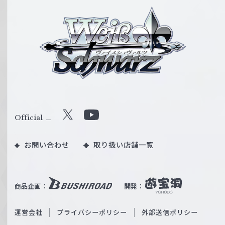
ヴ
ァ
イ
ス
シ
ュ
ヴ
ァ
ル
Official
X
Y
ツ
o
｜
お問い合わせ
取り扱い店舗一覧
u
W
T
e
u
i
b
商品企画：
開発：
ß
e
S
O
運営会社
プライバシーポリシー
外部送信ポリシー
c
f