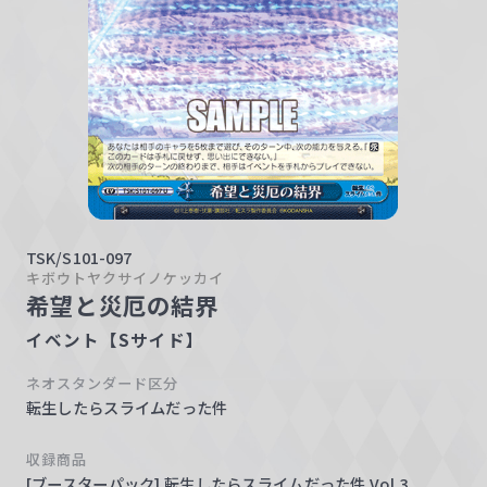
w
a
r
z
TSK/S101-097
キボウトヤクサイノケッカイ
希望と災厄の結界
イベント【Sサイド】
ネオスタンダード区分
転生したらスライムだった件
収録商品
[ブースターパック] 転生したらスライムだった件 Vol.3