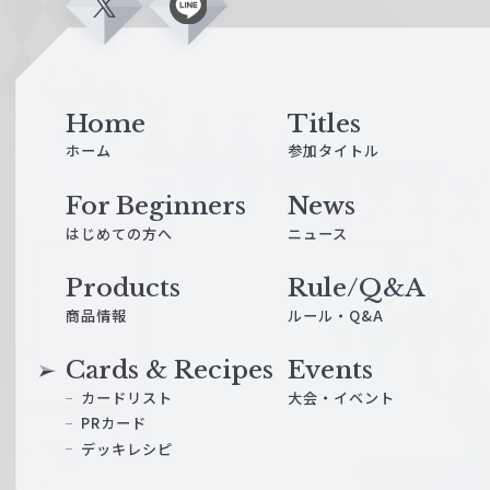
X
L
i
n
e
Home
Titles
ホーム
参加タイトル
For Beginners
News
はじめての方へ
ニュース
Products
Rule/Q&A
商品情報
ルール・Q&A
Cards & Recipes
Events
カードリスト
大会・イベント
PRカード
デッキレシピ