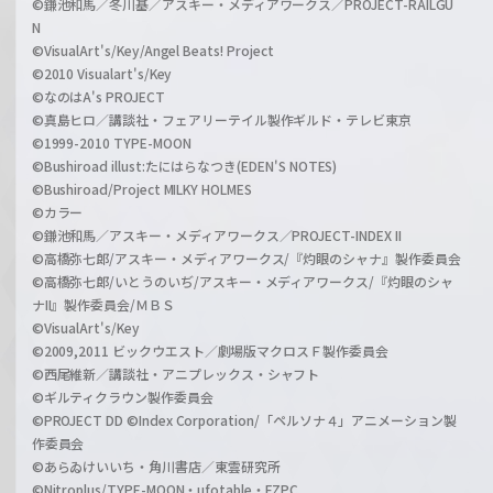
©鎌池和馬／冬川基／アスキー・メディアワークス／PROJECT-RAILGU
N
©VisualArt's/Key/Angel Beats! Project
©2010 Visualart's/Key
©なのはA's PROJECT
©真島ヒロ／講談社・フェアリーテイル製作ギルド・テレビ東京
©1999-2010 TYPE-MOON
©Bushiroad illust:たにはらなつき(EDEN'S NOTES)
©Bushiroad/Project MILKY HOLMES
©カラー
©鎌池和馬／アスキー・メディアワークス／PROJECT-INDEX II
©高橋弥七郎/アスキー・メディアワークス/『灼眼のシャナ』製作委員会
©高橋弥七郎/いとうのいぢ/アスキー・メディアワークス/『灼眼のシャ
ナII』製作委員会/ＭＢＳ
©VisualArt's/Key
©2009,2011 ビックウエスト／劇場版マクロスＦ製作委員会
©西尾維新／講談社・アニプレックス・シャフト
©ギルティクラウン製作委員会
©PROJECT DD ©Index Corporation/「ペルソナ４」アニメーション製
作委員会
©あらゐけいいち・角川書店／東雲研究所
©Nitroplus/TYPE-MOON・ufotable・FZPC