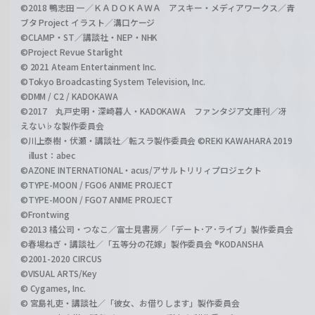
©2018 鴨志田 一／ＫＡＤＯＫＡＷＡ アスキー・メディアワークス／青
ブタ Project イラスト／溝口ケージ
©CLAMP・ST／講談社・NEP・NHK
©Project Revue Starlight
© 2021 Ateam Entertainment Inc.
©Tokyo Broadcasting System Television, Inc.
©DMM / C2 / KADOKAWA
©2017 丸戸史明・深崎暮人・KADOKAWA ファンタジア文庫刊／冴
えない♭な製作委員会
©川上泰樹・伏瀬・講談社／転スラ製作委員会 ©REKI KAWAHARA 2019
illust：abec
©AZONE INTERNATIONAL・acus/アサルトリリィプロジェクト
©TYPE-MOON / FGO6 ANIME PROJECT
©TYPE-MOON / FGO7 ANIME PROJECT
©Frontwing
©2013 橘公司・つなこ／富士見書房／「デート･ア･ライブ」製作委員会
©春場ねぎ・講談社／「五等分の花嫁」製作委員会 ®KODANSHA
©2001-2020 CIRCUS
©VISUAL ARTS/Key
© Cygames, Inc.
© 宮島礼吏・講談社／「彼女、お借りします」製作委員会