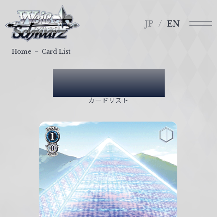
メ
ヴ
ニ
ァ
JP
EN
ュ
イ
ー
ス
Home
Card List
シ
ュ
Card List
ヴ
ァ
カードリスト
ル
ツ
｜
W
e
i
ß
S
c
h