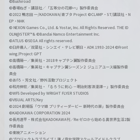
©Bushiroad
©春場ねぎ・講談社／「五等分の花嫁∽」製作委員会
©2022 鴨志田 一/KADOKAWA/青ブタ Project ©CLAMP・ST/講談社・N
EP・NHK
© NEXON Games Co., Ltd. & Yostar, Inc. All Rights Reserved. THE ID
OLM@STER™& ©Bandai Namco Entertainment Inc.
©ATLUS ©SEGA All rights reserved.
©臼井儀人／双葉社・シンエイ・テレビ朝日・ADK 1993-2024 ©Front
wing/Project GPT
©高橋陽一／集英社・2018キャプテン翼製作委員会
©高橋陽一／集英社・キャプテン翼シーズン２ ジュニアユース編製作委
員会
©あfろ・芳文社／野外活動プロジェクト
©和月伸宏／集英社・「るろうに剣心 －明治剣客浪漫譚－」製作委員会
©WFS Developed by WRIGHT FLYER STUDIOS
©VISUAL ARTS/Key
©2024 劇場版「ウマ娘 プリティーダービー 新時代の扉」製作委員会
©KADOKAWA CORPORATION 2024
©長月達平・株式会社KADOKAWA刊／Re:ゼロから始める異世界生活2製
作委員会
©東映アニメーション
©プロジェクトラブライブ！蓮ノ空女学院スクールアイドルクラブ