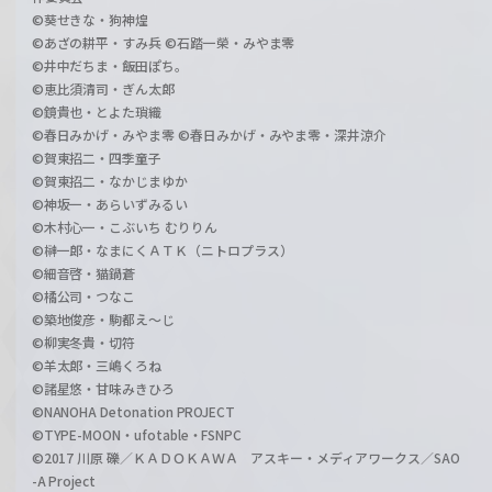
©葵せきな・狗神煌
©あざの耕平・すみ兵 ©石踏一榮・みやま零
©井中だちま・飯田ぽち。
©恵比須清司・ぎん太郎
©鏡貴也・とよた瑣織
©春日みかげ・みやま零 ©春日みかげ・みやま零・深井涼介
©賀東招二・四季童子
©賀東招二・なかじまゆか
©神坂一・あらいずみるい
©木村心一・こぶいち むりりん
©榊一郎・なまにくＡＴＫ（ニトロプラス）
©細音啓・猫鍋蒼
©橘公司・つなこ
©築地俊彦・駒都え～じ
©柳実冬貴・切符
©羊太郎・三嶋くろね
©諸星悠・甘味みきひろ
©NANOHA Detonation PROJECT
©TYPE-MOON・ufotable・FSNPC
©2017 川原 礫／ＫＡＤＯＫＡＷＡ アスキー・メディアワークス／SAO
-A Project