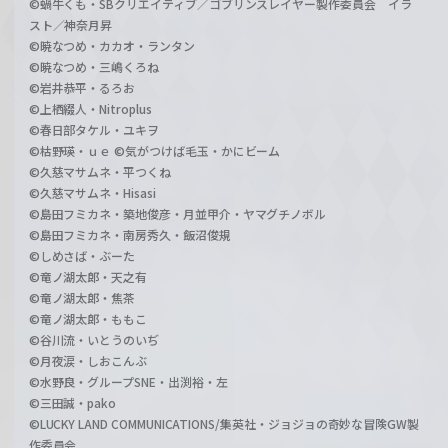
©蝸牛くも・SBクリエイティブ／ゴブリンスレイヤー製作委員会 イラ
スト／神奈月昇
©暁なつめ・カカオ・ランタン
©暁なつめ・三嶋くろね
©岩井恭平・るろお
©上栖綴人・Nitroplus
©春日部タケル・ユキヲ
©枯野瑛・ｕｅ ©気がつけば毛玉・かにビーム
©久慈マサムネ・平つくね
©久慈マサムネ・Hisasi
©島田フミカネ・築地俊彦・月並甲介・ヤマグチノボル
©島田フミカネ・南房秀久・飯沼俊規
©しめさば・ぶーた
©竜ノ湖太郎・天之有
©竜ノ湖太郎・焦茶
©竜ノ湖太郎・ももこ
©谷川流・いとうのいぢ
©月夜涙・しおこんぶ
©水野良・グループSNE・出渕裕・左
©三田誠・pako
©LUCKY LAND COMMUNICATIONS/集英社・ジョジョの奇妙な冒険GW製
作委員会