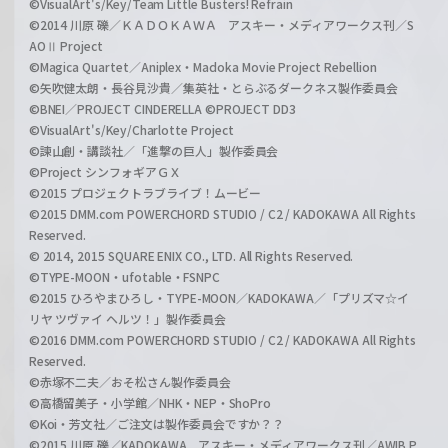
©VisualArt's/Key/Team Little Busters! Refrain
©2014 川原 礫／ＫＡＤＯＫＡＷＡ アスキー・メディアワークス刊／S
AOⅡ Project
©Magica Quartet／Aniplex・Madoka Movie Project Rebellion
©矢吹健太朗・長谷見沙貴／集英社・とらぶるダークネス製作委員会
©BNEI／PROJECT CINDERELLA ©PROJECT DD3
©VisualArt's/Key/Charlotte Project
©諫山創・講談社／「進撃の巨人」製作委員会
©Project シンフォギアＧＸ
©2015 プロジェクトラブライブ！ムービー
©2015 DMM.com POWERCHORD STUDIO / C2 / KADOKAWA All Rights
Reserved.
© 2014, 2015 SQUARE ENIX CO., LTD. All Rights Reserved.
©TYPE-MOON・ufotable・FSNPC
©2015 ひろやまひろし・TYPE-MOON／KADOKAWA／「プリズマ☆イ
リヤ ツヴァイ ヘルツ！」製作委員会
©2016 DMM.com POWERCHORD STUDIO / C2 / KADOKAWA All Rights
Reserved.
©赤塚不二夫／おそ松さん製作委員会
©高橋留美子・小学館／NHK・NEP・ShoPro
©Koi・芳文社／ご注文は製作委員会ですか？？
©2015 川原 礫／KADOKAWA アスキー・メディアワークス刊／AWIB P