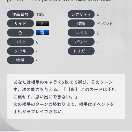
TSK
U
作品番号
レアリティ
イベント
サイド
種類
1
色
レベル
0
-
コスト
パワー
-
－
ソウル
トリガー
-
特徴
あなたは相手のキャラを5枚まで選び、そのターン
中、次の能力を与える。『【永】 このカードは手札
に戻せず、思い出にできない。』
次の相手のターンの終わりまで、相手はイベントを
手札からプレイできない。