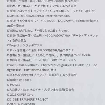
©2020 夕蜜柑・狐印／KADOKAWA／防振り製作委員会
©赤坂アカ／集英社・かぐや様は告らせたい製作委員会
©2020 プロジェクトラブライブ！虹ヶ咲学園スクールアイドル同好会
©SUNRISE ©BANDAI NAMCO Entertainment Inc.
©2019 ひろやまひろし・TYPE-MOON／KADOKAWA／Prisma☆Phanta
sm製作委員会
©VISUAL ARTS/Key/「神様になった日」Project
©2020 東出祐一郎・橘公司・NOCO/KADOKAWA/「デート・ア・バレッ
ト」製作委員会
©Project シンフォギアＸＶ
© Koi・芳文社／ご注文はBLOOM製作委員会ですか？
©春場ねぎ・講談社／「五等分の花嫁∬」製作委員会 ®KODANSHA
©葦原大介／集英社・テレビ朝日・東映アニメーション
©VANGUARD overDress Character Design ©2021 CLAMP・ST de
sign:伊藤彰 illust:Kinema citrus/獣道
©理不尽な孫の手/MFブックス/「無職転生」製作委員会
©irodori ent post
© MARVEL
©大森藤ノ・SBクリエイティブ/ダンまち4製作委員会
© 2016 COVER Corp.
©D_CIDE TRAUMEREI PROJECT
©CIRCUS/ ©HIKOSEN