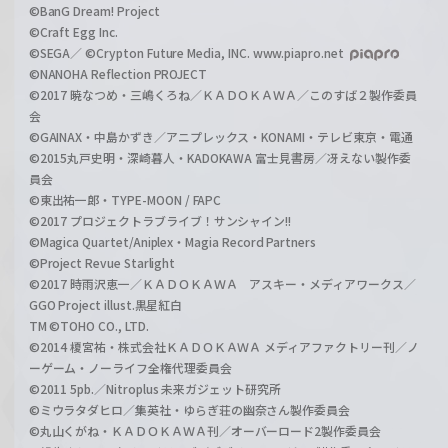
©BanG Dream! Project
©Craft Egg Inc.
©SEGA／ ©Crypton Future Media, INC. www.piapro.net
©NANOHA Reflection PROJECT
©2017 暁なつめ・三嶋くろね／ＫＡＤＯＫＡＷＡ／このすば２製作委員
会
©GAINAX・中島かずき／アニプレックス・KONAMI・テレビ東京・電通
©2015丸戸史明・深崎暮人・KADOKAWA 富士見書房／冴えない製作委
員会
©東出祐一郎・TYPE-MOON / FAPC
©2017 プロジェクトラブライブ！サンシャイン!!
©Magica Quartet/Aniplex・Magia Record Partners
©Project Revue Starlight
©2017 時雨沢恵一／ＫＡＤＯＫＡＷＡ アスキー・メディアワークス／
GGO Project illust.黒星紅白
TM ©TOHO CO., LTD.
©2014 榎宮祐・株式会社ＫＡＤＯＫＡＷＡ メディアファクトリー刊／ノ
ーゲーム・ノーライフ全権代理委員会
©2011 5pb.／Nitroplus 未来ガジェット研究所
©ミウラタダヒロ／集英社・ゆらぎ荘の幽奈さん製作委員会
©丸山くがね・ＫＡＤＯＫＡＷＡ刊／オーバーロード2製作委員会