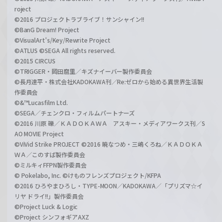
roject
©2016 プロジェクトラブライブ！サンシャイン!!
©BanG Dream! Project
©VisualArt's/Key/Rewrite Project
©ATLUS ©SEGA All rights reserved.
©2015 CIRCUS
©TRIGGER・岡田麿里／キズナイーバー製作委員会
©長月達平・株式会社KADOKAWA刊／Re:ゼロから始める異世界生活製
作委員会
©&™Lucasfilm Ltd.
©SEGA／チェンクロ・フィルムパートナーズ
©2016 川原 礫／ＫＡＤＯＫＡＷＡ アスキー・メディアワークス刊／S
AO MOVIE Project
©ViVid Strike PROJECT ©2016 暁なつめ・三嶋くろね／ＫＡＤＯＫＡ
ＷＡ／このすば製作委員会
©ミルキィFFPN製作委員会
© Pokelabo, Inc. ©けものフレンズプロジェクト/KFPA
©2016 ひろやまひろし・TYPE-MOON／KADOKAWA／「プリズマ☆イ
リヤ ドライ!!」製作委員会
©Project Luck & Logic
©Project シンフォギアAXZ