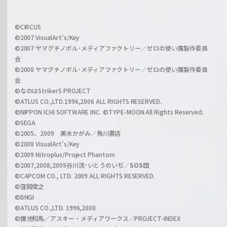
h
f
w
i
a
©CIRCUS
c
©2007 VisualArt's/Key
r
i
©2007 ヤマグチノボル･メディアファクトリー／ゼロの使い魔製作委員
z
会
a
©2008 ヤマグチノボル･メディアファクトリー／ゼロの使い魔製作委員
l
会
C
©なのはStrikerS PROJECT
h
©ATLUS CO.,LTD.1996,2006 ALL RIGHTS RESERVED.
a
©NIPPON ICHI SOFTWARE INC. ©TYPE-MOON All Rights Reserved.
n
©SEGA
©2005、2009 美水かがみ／角川書店
n
©2008 VisualArt's/Key
e
©2009 Nitroplus/Project Phantom
l
©2007,2008,2009谷川流･いとうのいぢ／
SOS団
©CAPCOM CO., LTD. 2009 ALL RIGHTS RESERVED.
©窪岡俊之
©BNGI
©ATLUS CO.,LTD. 1996,2008
©鎌池和馬／アスキー・メディアワークス／PROJECT-INDEX