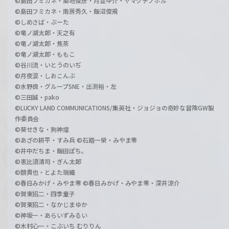
©島田フミカネ・築地俊彦・月並甲介・ヤマグチノボル
©島田フミカネ・南房秀久・飯沼俊規
©しめさば・ぶーた
©竜ノ湖太郎・天之有
©竜ノ湖太郎・焦茶
©竜ノ湖太郎・ももこ
©谷川流・いとうのいぢ
©月夜涙・しおこんぶ
©水野良・グループSNE・出渕裕・左
©三田誠・pako
©LUCKY LAND COMMUNICATIONS/集英社・ジョジョの奇妙な冒険GW製
作委員会
©葵せきな・狗神煌
©あざの耕平・すみ兵 ©石踏一榮・みやま零
©井中だちま・飯田ぽち。
©恵比須清司・ぎん太郎
©鏡貴也・とよた瑣織
©春日みかげ・みやま零 ©春日みかげ・みやま零・深井涼介
©賀東招二・四季童子
©賀東招二・なかじまゆか
©神坂一・あらいずみるい
©木村心一・こぶいち むりりん