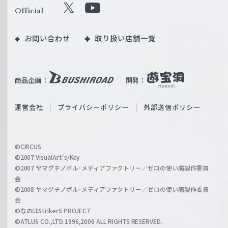
ル
Official
X
Y
ツ
o
｜
お問い合わせ
取り扱い店舗一覧
u
W
T
e
u
i
b
商品企画：
開発：
ß
e
S
O
運営会社
プライバシーポリシー
外部送信ポリシー
c
f
h
f
w
i
a
©CIRCUS
c
©2007 VisualArt's/Key
r
i
©2007 ヤマグチノボル･メディアファクトリー／ゼロの使い魔製作委員
z
会
a
©2008 ヤマグチノボル･メディアファクトリー／ゼロの使い魔製作委員
l
会
C
©なのはStrikerS PROJECT
h
©ATLUS CO.,LTD.1996,2006 ALL RIGHTS RESERVED.