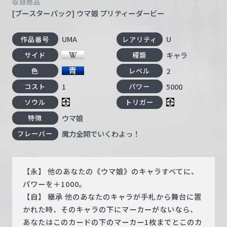
収録商品
[ブースターパック] ウマ娘 プリティーダービー
UMA
U
作品番号
レアリティ
キャラ
サイド
種類
2
色
レベル
1
5000
コスト
パワー
ソウル
トリガー
ウマ娘
特徴
魔力全開でいくわよっ！
フレーバー
【永】 他のあなたの《ウマ娘》のキャラすべてに、
パワーを＋1000。
【自】 継承 他のあなたのキャラが手札から舞台に置
かれた時、そのキャラの下にマーカーがないなら、
あなたはこのカードの下のマーカー1枚までとこのカ