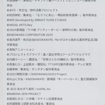
©高橋陽一／集英社・キャプテン翼シーズン２ ジュニアユース編製作委
員会
©あfろ・芳文社／野外活動プロジェクト
©和月伸宏／集英社・「るろうに剣心 －明治剣客浪漫譚－」製作委員会
©WFS Developed by WRIGHT FLYER STUDIOS
©VISUAL ARTS/Key
©2024 劇場版「ウマ娘 プリティーダービー 新時代の扉」製作委員会
©KADOKAWA CORPORATION 2024
©長月達平・株式会社KADOKAWA刊／Re:ゼロから始める異世界生活2製
作委員会
©東映アニメーション
©プロジェクトラブライブ！蓮ノ空女学院スクールアイドルクラブ
©内藤マーシー・講談社／「甘神さんちの縁結び」製作委員会
©真島ヒロ・上田敦夫・講談社／FT100YQ製作委員会・テレビ東京
©龍幸伸／集英社・ダンダダン製作委員会
©2023 時雨沢恵一/KADOKAWA/GGO2 Project
©丸山くがね・KADOKAWA刊／劇場版「オーバーロード」聖王国編製作
委員会
© 2023 あおぎり高校 / viviON, inc.
©NANOHA 20th PROJECT
©雨森たきび／小学館／マケイン応援委員会
©防衛隊第３部隊 ©松本直也／集英社