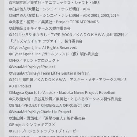
©古味直志／集英社・アニプレックス・シャフト・MBS
©臼井儀人/双葉社・シンエイ・テレビ朝日・ADK
©臼井儀人/双葉社・シンエイ・テレビ朝日・ADK 2001,2002,2014
©貴家悠・橘賢一／集英社・Project TERRAFORMARS
©劇場版ミルキィホームズ製作委員会
©2014 ひろやまひろし・TYPE-MOON／ＫＡＤＯＫＡＷＡ 角川書店刊／
「プリズマ☆イリヤ ツヴァイ！」製作委員会
©CyberAgent, Inc. All Rights Reserved.
©CyberAgent, Inc. /ガールフレンド（仮）製作委員会
©FHO／ギガントプロジェクト
©VisualArt's/Key/SProject
©VisualArt's/Key/Team Little Busters! Refrain
©2014 川原 礫／ＫＡＤＯＫＡＷＡ アスキー・メディアワークス刊／S
AOⅡ Project
©Magica Quartet／Aniplex・Madoka Movie Project Rebellion
©矢吹健太朗・長谷見沙貴／集英社・とらぶるダークネス製作委員会
©BNEI／PROJECT CINDERELLA ©PROJECT DD3
©VisualArt's/Key/Charlotte Project
©諫山創・講談社／「進撃の巨人」製作委員会
©Project シンフォギアＧＸ
©2015 プロジェクトラブライブ！ムービー