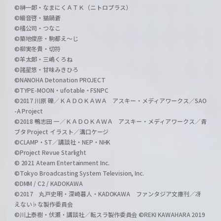
©榊一郎・なまにくＡＴＫ（ニトロプラス）
©細音啓・猫鍋蒼
©橘公司・つなこ
©築地俊彦・駒都え～じ
©柳実冬貴・切符
©羊太郎・三嶋くろね
©諸星悠・甘味みきひろ
©NANOHA Detonation PROJECT
©TYPE-MOON・ufotable・FSNPC
©2017 川原 礫／ＫＡＤＯＫＡＷＡ アスキー・メディアワークス／SAO
-A Project
©2018 鴨志田 一／ＫＡＤＯＫＡＷＡ アスキー・メディアワークス／青
ブタ Project イラスト／溝口ケージ
©CLAMP・ST／講談社・NEP・NHK
©Project Revue Starlight
© 2021 Ateam Entertainment Inc.
©Tokyo Broadcasting System Television, Inc.
©DMM / C2 / KADOKAWA
©2017 丸戸史明・深崎暮人・KADOKAWA ファンタジア文庫刊／冴
えない♭な製作委員会
©川上泰樹・伏瀬・講談社／転スラ製作委員会 ©REKI KAWAHARA 2019