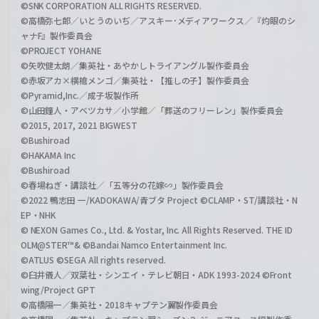
©SNK CORPORATION ALL RIGHTS RESERVED.
©高橋弥七郎／いとうのいぢ／アスキー･メディアワークス／『灼眼のシ
ャナF』製作委員会
©PROJECT YOHANE
©矢吹健太朗／集英社・あやかしトライアングル製作委員会
©赤坂アカ×横槍メンゴ／集英社・【推しの子】製作委員会
©Pyramid,Inc.／成子坂製作所
©山田鐘人・アベツカサ／小学館／「葬送のフリーレン」製作委員会
©2015, 2017, 2021 BIGWEST
©Bushiroad
©HAKAMA Inc
©Bushiroad
©春場ねぎ・講談社／「五等分の花嫁∽」製作委員会
©2022 鴨志田 一/KADOKAWA/青ブタ Project ©CLAMP・ST/講談社・N
EP・NHK
© NEXON Games Co., Ltd. & Yostar, Inc. All Rights Reserved. THE ID
OLM@STER™& ©Bandai Namco Entertainment Inc.
©ATLUS ©SEGA All rights reserved.
©臼井儀人／双葉社・シンエイ・テレビ朝日・ADK 1993-2024 ©Front
wing/Project GPT
©高橋陽一／集英社・2018キャプテン翼製作委員会