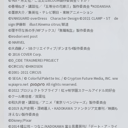
© Koi・芳文社／ご注文はBLOOM製作委員会ですか？
©春場ねぎ・講談社／「五等分の花嫁∬」製作委員会 ®KODANSHA
©葦原大介／集英社・テレビ朝日・東映アニメーション
©VANGUARD overDress Character Design ©2021 CLAMP・ST de
sign:伊藤彰 illust:Kinema citrus/獣道
©理不尽な孫の手/MFブックス/「無職転生」製作委員会
©irodori ent post
© MARVEL
©大森藤ノ・SBクリエイティブ/ダンまち4製作委員会
© 2016 COVER Corp.
©D_CIDE TRAUMEREI PROJECT
©CIRCUS/ ©HIKOSEN
©2001-2021 CIRCUS
© SEGA / © Colorful Palette Inc. / © Crypton Future Media, INC. ww
w.piapro.net
All rights reserved.
©2022 プロジェクトラブライブ！虹ヶ咲学園スクールアイドル同好会
©クール教信者／双葉社
©和久井健・講談社／アニメ「東京リベンジャーズ」製作委員会
©2019 丸戸史明・深崎暮人・KADOKAWA ファンタジア文庫刊／映画も
冴えない製作委員会
©Disney/Pixar
©2014 橘公司・つなこ/KADOKAWA 富士見書房刊/「デート・ア・ライ