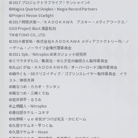
©2017 プロジェクトラブライブ！サンシャイン!!
©Magica Quartet/Aniplex・Magia Record Partners
©Project Revue Starlight
©2017 時雨沢恵一／ＫＡＤＯＫＡＷＡ アスキー・メディアワークス／
GGO Project illust.黒星紅白
TM ©TOHO CO., LTD.
©2014 榎宮祐・株式会社ＫＡＤＯＫＡＷＡ メディアファクトリー刊／ノ
ーゲーム・ノーライフ全権代理委員会
©2011 5pb.／Nitroplus 未来ガジェット研究所
©ミウラタダヒロ／集英社・ゆらぎ荘の幽奈さん製作委員会
©丸山くがね・ＫＡＤＯＫＡＷＡ刊／オーバーロード2製作委員会
©蝸牛くも・SBクリエイティブ／ゴブリンスレイヤー製作委員会 イラ
スト／神奈月昇
©暁なつめ・カカオ・ランタン
©暁なつめ・三嶋くろね
©岩井恭平・るろお
©上栖綴人・Nitroplus
©春日部タケル・ユキヲ
©枯野瑛・ｕｅ ©気がつけば毛玉・かにビーム
©久慈マサムネ・平つくね
©久慈マサムネ・Hisasi