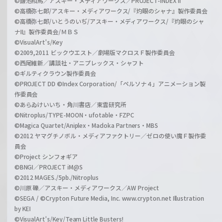
©鎌池和馬／アスキー・メディアワークス／PROJECT-INDEX II
©高橋弥七郎/アスキー・メディアワークス/『灼眼のシャナ』製作委員会
©高橋弥七郎/いとうのいぢ/アスキー・メディアワークス/『灼眼のシャ
ナII』製作委員会/ＭＢＳ
©VisualArt's/Key
©2009,2011 ビックウエスト／劇場版マクロスＦ製作委員会
©西尾維新／講談社・アニプレックス・シャフト
©ギルティクラウン製作委員会
©PROJECT DD ©Index Corporation/「ペルソナ４」アニメーション製
作委員会
©あらゐけいいち・角川書店／東雲研究所
©Nitroplus/TYPE-MOON・ufotable・FZPC
©Magica Quartet/Aniplex・Madoka Partners・MBS
©2012 ヤマグチノボル・メディアファクトリー／ゼロの使い魔Ｆ製作委
員会
©Project シンフォギア
©BNGI／PROJECT iM@S
©2012 MAGES./5pb./Nitroplus
©川原 礫／アスキー・メディアワークス／AW Project
©SEGA / ©Crypton Future Media, Inc. www.crypton.net Illustration
by KEI
©VisualArt's/Key/Team Little Busters!