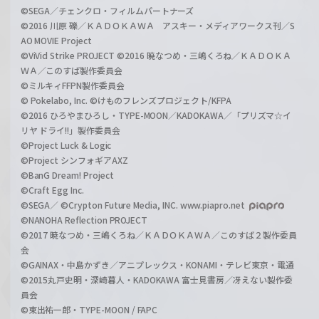
©SEGA／チェンクロ・フィルムパートナーズ
©2016 川原 礫／ＫＡＤＯＫＡＷＡ アスキー・メディアワークス刊／S
AO MOVIE Project
©ViVid Strike PROJECT ©2016 暁なつめ・三嶋くろね／ＫＡＤＯＫＡ
ＷＡ／このすば製作委員会
©ミルキィFFPN製作委員会
© Pokelabo, Inc. ©けものフレンズプロジェクト/KFPA
©2016 ひろやまひろし・TYPE-MOON／KADOKAWA／「プリズマ☆イ
リヤ ドライ!!」製作委員会
©Project Luck & Logic
©Project シンフォギアAXZ
©BanG Dream! Project
©Craft Egg Inc.
©SEGA／ ©Crypton Future Media, INC. www.piapro.net
©NANOHA Reflection PROJECT
©2017 暁なつめ・三嶋くろね／ＫＡＤＯＫＡＷＡ／このすば２製作委員
会
©GAINAX・中島かずき／アニプレックス・KONAMI・テレビ東京・電通
©2015丸戸史明・深崎暮人・KADOKAWA 富士見書房／冴えない製作委
員会
©東出祐一郎・TYPE-MOON / FAPC