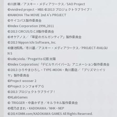
©川原 礫／アスキー・メディアワークス／SAO Project
©vividred project・MBS ©2013 プロジェクトラブライブ！
©NANOHA The MOVIE 2nd A's PROJECT
©サイコパス製作委員会
©Index Corporation 1996,2011
©2013 CIRCUS/D.C.III製作委員会
©オケアノス／「翠星のガルガンティア」製作委員会
©2013 Nippon Ichi Software, Inc.
©鎌池和馬／冬川基／アスキー・メディアワークス／PROJECT-RAILGU
N S
©sole;viola／Progetto 幻影太陽
©Index Corporation/「デビルサバイバー2」アニメーション製作委員会
©2013 ひろやまひろし・TYPE-MOON・角川書店／「プリズマ☆イリ
ヤ」製作委員会
©Project wooser 2
©Project シンフォギアＧ
©2013 プロジェクトラブライブ！
©KLabGames
© TRIGGER・中島かずき／キルラキル製作委員会
©橙乃ままれ・KADOKAWA／NHK・NEP
©2014 DMM.com/KADOKAWA GAMES All Rights Reserved.