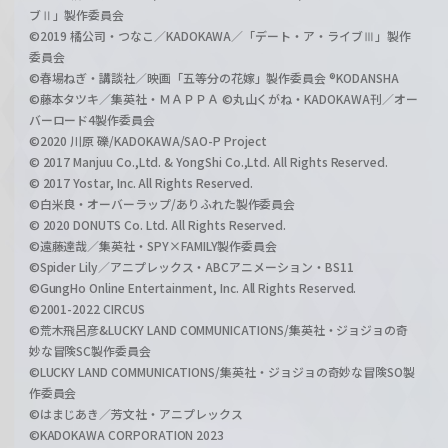
ブⅡ」製作委員会
©2019 橘公司・つなこ／KADOKAWA／「デート・ア・ライブⅢ」製作
委員会
©春場ねぎ・講談社／映画「五等分の花嫁」製作委員会 ®KODANSHA
©藤本タツキ／集英社・ＭＡＰＰＡ ©丸山くがね・KADOKAWA刊／オー
バーロード4製作委員会
©2020 川原 礫/KADOKAWA/SAO-P Project
© 2017 Manjuu Co.,Ltd. & YongShi Co.,Ltd. All Rights Reserved.
© 2017 Yostar, Inc. All Rights Reserved.
©白米良・オーバーラップ/ありふれた製作委員会
© 2020 DONUTS Co. Ltd. All Rights Reserved.
©遠藤達哉／集英社・SPY×FAMILY製作委員会
©Spider Lily／アニプレックス・ABCアニメーション・BS11
©GungHo Online Entertainment, Inc. All Rights Reserved.
©2001-2022 CIRCUS
©荒木飛呂彦&LUCKY LAND COMMUNICATIONS/集英社・ジョジョの奇
妙な冒険SC製作委員会
©LUCKY LAND COMMUNICATIONS/集英社・ジョジョの奇妙な冒険SO製
作委員会
©はまじあき／芳文社・アニプレックス
©KADOKAWA CORPORATION 2023