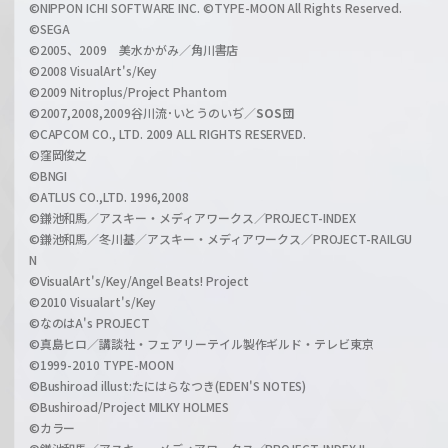
a
©NIPPON ICHI SOFTWARE INC. ©TYPE-MOON All Rights Reserved.
n
©SEGA
©2005、2009 美水かがみ／角川書店
n
©2008 VisualArt's/Key
e
©2009 Nitroplus/Project Phantom
l
©2007,2008,2009谷川流･いとうのいぢ／
SOS団
©CAPCOM CO., LTD. 2009 ALL RIGHTS RESERVED.
©窪岡俊之
©BNGI
©ATLUS CO.,LTD. 1996,2008
©鎌池和馬／アスキー・メディアワークス／PROJECT-INDEX
©鎌池和馬／冬川基／アスキー・メディアワークス／PROJECT-RAILGU
N
©VisualArt's/Key/Angel Beats! Project
©2010 Visualart's/Key
©なのはA's PROJECT
©真島ヒロ／講談社・フェアリーテイル製作ギルド・テレビ東京
©1999-2010 TYPE-MOON
©Bushiroad illust:たにはらなつき(EDEN'S NOTES)
©Bushiroad/Project MILKY HOLMES
©カラー