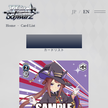
メ
ヴ
ニ
ァ
JP
EN
ュ
イ
ー
ス
Home
Card List
シ
ュ
Card List
ヴ
ァ
カードリスト
ル
ツ
｜
W
e
i
ß
S
c
h