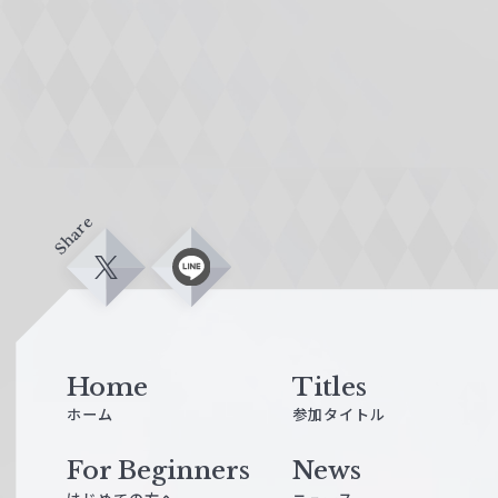
Share
X
L
i
n
e
Home
Titles
ホーム
参加タイトル
For Beginners
News