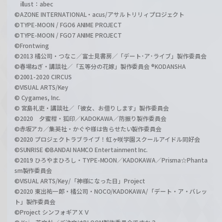
illust：abec
©AZONE INTERNATIONAL・acus/アサルトリリィプロジェクト
©TYPE-MOON / FGO6 ANIME PROJECT
©TYPE-MOON / FGO7 ANIME PROJECT
©Frontwing
©2013 橘公司・つなこ／富士見書房／「デート･ア･ライブ」製作委員会
©春場ねぎ・講談社／「五等分の花嫁」製作委員会 ®KODANSHA
©2001-2020 CIRCUS
©VISUAL ARTS/Key
© Cygames, Inc.
© 宮島礼吏・講談社／「彼女、お借りします」製作委員会
©2020 夕蜜柑・狐印／KADOKAWA／防振り製作委員会
©赤坂アカ／集英社・かぐや様は告らせたい製作委員会
©2020 プロジェクトラブライブ！虹ヶ咲学園スクールアイドル同好会
©SUNRISE ©BANDAI NAMCO Entertainment Inc.
©2019 ひろやまひろし・TYPE-MOON／KADOKAWA／Prisma☆Phanta
sm製作委員会
©VISUAL ARTS/Key/「神様になった日」Project
©2020 東出祐一郎・橘公司・NOCO/KADOKAWA/「デート・ア・バレッ
ト」製作委員会
©Project シンフォギアＸＶ