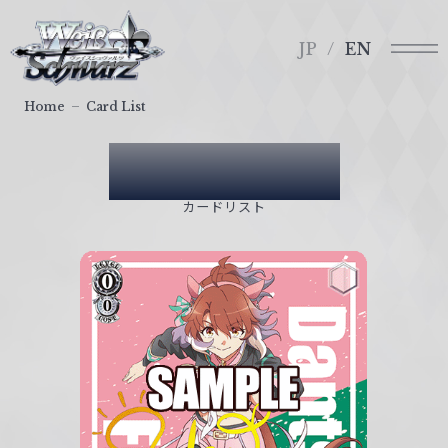
メ
ヴ
ニ
ァ
JP
EN
ュ
イ
ー
ス
Home
Card List
シ
ュ
Card List
ヴ
ァ
カードリスト
ル
ツ
｜
W
e
i
ß
S
c
h