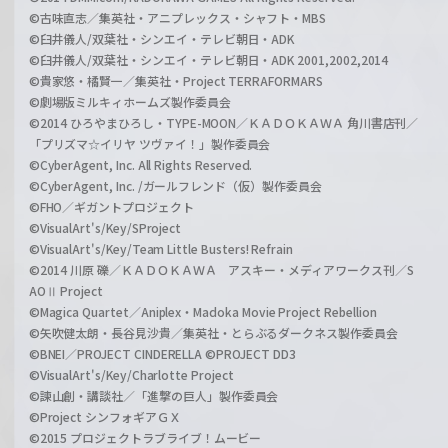
©古味直志／集英社・アニプレックス・シャフト・MBS
©臼井儀人/双葉社・シンエイ・テレビ朝日・ADK
©臼井儀人/双葉社・シンエイ・テレビ朝日・ADK 2001,2002,2014
©貴家悠・橘賢一／集英社・Project TERRAFORMARS
©劇場版ミルキィホームズ製作委員会
©2014 ひろやまひろし・TYPE-MOON／ＫＡＤＯＫＡＷＡ 角川書店刊／
「プリズマ☆イリヤ ツヴァイ！」製作委員会
©CyberAgent, Inc. All Rights Reserved.
©CyberAgent, Inc. /ガールフレンド（仮）製作委員会
©FHO／ギガントプロジェクト
©VisualArt's/Key/SProject
©VisualArt's/Key/Team Little Busters! Refrain
©2014 川原 礫／ＫＡＤＯＫＡＷＡ アスキー・メディアワークス刊／S
AOⅡ Project
©Magica Quartet／Aniplex・Madoka Movie Project Rebellion
©矢吹健太朗・長谷見沙貴／集英社・とらぶるダークネス製作委員会
©BNEI／PROJECT CINDERELLA ©PROJECT DD3
©VisualArt's/Key/Charlotte Project
©諫山創・講談社／「進撃の巨人」製作委員会
©Project シンフォギアＧＸ
©2015 プロジェクトラブライブ！ムービー