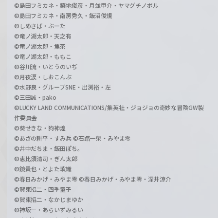
©島田フミカネ・築地俊彦・月並甲介・ヤマグチノボル
©島田フミカネ・南房秀久・飯沼俊規
©しめさば・ぶーた
©竜ノ湖太郎・天之有
©竜ノ湖太郎・焦茶
©竜ノ湖太郎・ももこ
©谷川流・いとうのいぢ
©月夜涙・しおこんぶ
©水野良・グループSNE・出渕裕・左
©三田誠・pako
©LUCKY LAND COMMUNICATIONS/集英社・ジョジョの奇妙な冒険GW製
作委員会
©葵せきな・狗神煌
©あざの耕平・すみ兵 ©石踏一榮・みやま零
©井中だちま・飯田ぽち。
©恵比須清司・ぎん太郎
©鏡貴也・とよた瑣織
©春日みかげ・みやま零 ©春日みかげ・みやま零・深井涼介
©賀東招二・四季童子
©賀東招二・なかじまゆか
©神坂一・あらいずみるい