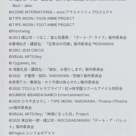
illust：abec
©AZONE INTERNATIONAL・acus/アサルトリリィプロジェクト
©TYPE-MOON / FGO6 ANIME PROJECT
©TYPE-MOON / FGO7 ANIME PROJECT
©Frontwing
©2013 橘公司・つなこ／富士見書房／「デート･ア･ライブ」製作委員会
©春場ねぎ・講談社／「五等分の花嫁」製作委員会 ®KODANSHA
©2001-2020 CIRCUS
©VISUAL ARTS/Key
© Cygames, Inc.
© 宮島礼吏・講談社／「彼女、お借りします」製作委員会
©2020 夕蜜柑・狐印／KADOKAWA／防振り製作委員会
©赤坂アカ／集英社・かぐや様は告らせたい製作委員会
©2020 プロジェクトラブライブ！虹ヶ咲学園スクールアイドル同好会
©SUNRISE ©BANDAI NAMCO Entertainment Inc.
©2019 ひろやまひろし・TYPE-MOON／KADOKAWA／Prisma☆Phanta
sm製作委員会
©VISUAL ARTS/Key/「神様になった日」Project
©2020 東出祐一郎・橘公司・NOCO/KADOKAWA/「デート・ア・バレッ
ト」製作委員会
©Project シンフォギアＸＶ