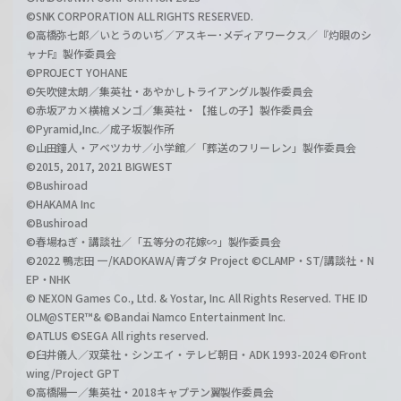
©SNK CORPORATION ALL RIGHTS RESERVED.
©高橋弥七郎／いとうのいぢ／アスキー･メディアワークス／『灼眼のシ
ャナF』製作委員会
©PROJECT YOHANE
©矢吹健太朗／集英社・あやかしトライアングル製作委員会
©赤坂アカ×横槍メンゴ／集英社・【推しの子】製作委員会
©Pyramid,Inc.／成子坂製作所
©山田鐘人・アベツカサ／小学館／「葬送のフリーレン」製作委員会
©2015, 2017, 2021 BIGWEST
©Bushiroad
©HAKAMA Inc
©Bushiroad
©春場ねぎ・講談社／「五等分の花嫁∽」製作委員会
©2022 鴨志田 一/KADOKAWA/青ブタ Project ©CLAMP・ST/講談社・N
EP・NHK
© NEXON Games Co., Ltd. & Yostar, Inc. All Rights Reserved. THE ID
OLM@STER™& ©Bandai Namco Entertainment Inc.
©ATLUS ©SEGA All rights reserved.
©臼井儀人／双葉社・シンエイ・テレビ朝日・ADK 1993-2024 ©Front
wing/Project GPT
©高橋陽一／集英社・2018キャプテン翼製作委員会