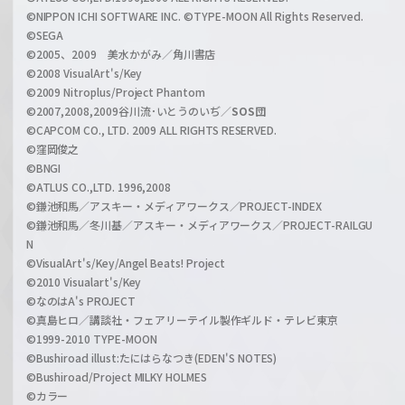
a
©NIPPON ICHI SOFTWARE INC. ©TYPE-MOON All Rights Reserved.
n
©SEGA
©2005、2009 美水かがみ／角川書店
n
©2008 VisualArt's/Key
e
©2009 Nitroplus/Project Phantom
l
©2007,2008,2009谷川流･いとうのいぢ／
SOS団
©CAPCOM CO., LTD. 2009 ALL RIGHTS RESERVED.
©窪岡俊之
©BNGI
©ATLUS CO.,LTD. 1996,2008
©鎌池和馬／アスキー・メディアワークス／PROJECT-INDEX
©鎌池和馬／冬川基／アスキー・メディアワークス／PROJECT-RAILGU
N
©VisualArt's/Key/Angel Beats! Project
©2010 Visualart's/Key
©なのはA's PROJECT
©真島ヒロ／講談社・フェアリーテイル製作ギルド・テレビ東京
©1999-2010 TYPE-MOON
©Bushiroad illust:たにはらなつき(EDEN'S NOTES)
©Bushiroad/Project MILKY HOLMES
©カラー