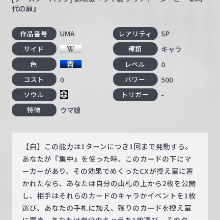
代の扉』
UMA
SP
作品番号
レアリティ
キャラ
サイド
種類
0
色
レベル
0
500
コスト
パワー
-
ソウル
トリガー
ウマ娘
特徴
【自】この能力は1ターンにつき1回まで発動する。
あなたが『集中』を使った時、このカードの下にマ
ーカーがあり、その効果でめくったCXが控え室に置
かれたなら、あなたは自分の山札の上から2枚を公開
し、相手はそれらのカードのキャラかイベントを1枚
選び、あなたの手札に加え、残りのカードを控え室
に置き、あなたは自分のキャラを1枚選び、そのター