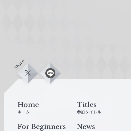
Share
X
L
i
n
e
Home
Titles
ホーム
参加タイトル
For Beginners
News