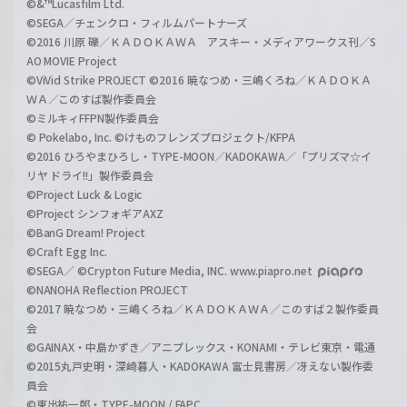
©&™Lucasfilm Ltd.
©SEGA／チェンクロ・フィルムパートナーズ
©2016 川原 礫／ＫＡＤＯＫＡＷＡ アスキー・メディアワークス刊／S
AO MOVIE Project
©ViVid Strike PROJECT ©2016 暁なつめ・三嶋くろね／ＫＡＤＯＫＡ
ＷＡ／このすば製作委員会
©ミルキィFFPN製作委員会
© Pokelabo, Inc. ©けものフレンズプロジェクト/KFPA
©2016 ひろやまひろし・TYPE-MOON／KADOKAWA／「プリズマ☆イ
リヤ ドライ!!」製作委員会
©Project Luck & Logic
©Project シンフォギアAXZ
©BanG Dream! Project
©Craft Egg Inc.
©SEGA／ ©Crypton Future Media, INC. www.piapro.net
©NANOHA Reflection PROJECT
©2017 暁なつめ・三嶋くろね／ＫＡＤＯＫＡＷＡ／このすば２製作委員
会
©GAINAX・中島かずき／アニプレックス・KONAMI・テレビ東京・電通
©2015丸戸史明・深崎暮人・KADOKAWA 富士見書房／冴えない製作委
員会
©東出祐一郎・TYPE-MOON / FAPC