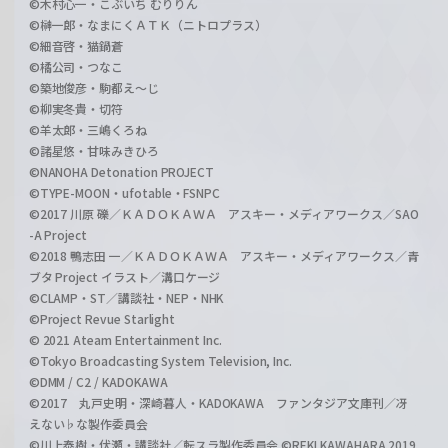
©木村心一・こぶいち むりりん
©榊一郎・なまにくＡＴＫ（ニトロプラス）
©細音啓・猫鍋蒼
©橘公司・つなこ
©築地俊彦・駒都え～じ
©柳実冬貴・切符
©羊太郎・三嶋くろね
©諸星悠・甘味みきひろ
©NANOHA Detonation PROJECT
©TYPE-MOON・ufotable・FSNPC
©2017 川原 礫／ＫＡＤＯＫＡＷＡ アスキー・メディアワークス／SAO
-A Project
©2018 鴨志田 一／ＫＡＤＯＫＡＷＡ アスキー・メディアワークス／青
ブタ Project イラスト／溝口ケージ
©CLAMP・ST／講談社・NEP・NHK
©Project Revue Starlight
© 2021 Ateam Entertainment Inc.
©Tokyo Broadcasting System Television, Inc.
©DMM / C2 / KADOKAWA
©2017 丸戸史明・深崎暮人・KADOKAWA ファンタジア文庫刊／冴
えない♭な製作委員会
©川上泰樹・伏瀬・講談社／転スラ製作委員会 ©REKI KAWAHARA 2019