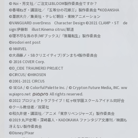
© Koi・芳文社／ご注文はBLOOM製作委員会ですか？
©春場ねぎ・講談社／「五等分の花嫁∬」製作委員会 ®KODANSHA
©葦原大介／集英社・テレビ朝日・東映アニメーション
©VANGUARD overDress Character Design ©2021 CLAMP・ST de
sign:伊藤彰 illust:Kinema citrus/獣道
©理不尽な孫の手/MFブックス/「無職転生」製作委員会
©irodori ent post
© MARVEL
©大森藤ノ・SBクリエイティブ/ダンまち4製作委員会
© 2016 COVER Corp.
©D_CIDE TRAUMEREI PROJECT
©CIRCUS/ ©HIKOSEN
©2001-2021 CIRCUS
© SEGA / © Colorful Palette Inc. / © Crypton Future Media, INC. ww
w.piapro.net
All rights reserved.
©2022 プロジェクトラブライブ！虹ヶ咲学園スクールアイドル同好会
©クール教信者／双葉社
©和久井健・講談社／アニメ「東京リベンジャーズ」製作委員会
©2019 丸戸史明・深崎暮人・KADOKAWA ファンタジア文庫刊／映画も
冴えない製作委員会
©Disney/Pixar