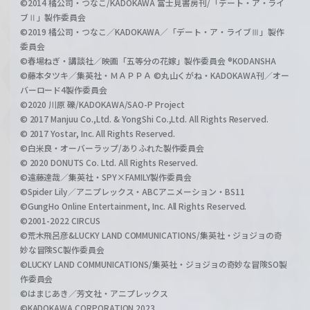
©2014 橘公司・つなこ/KADOKAWA 富士見書房刊/「デート・ア・ライ
ブⅡ」製作委員会
©2019 橘公司・つなこ／KADOKAWA／「デート・ア・ライブⅢ」製作
委員会
©春場ねぎ・講談社／映画「五等分の花嫁」製作委員会 ®KODANSHA
©藤本タツキ／集英社・ＭＡＰＰＡ ©丸山くがね・KADOKAWA刊／オー
バーロード4製作委員会
©2020 川原 礫/KADOKAWA/SAO-P Project
© 2017 Manjuu Co.,Ltd. & YongShi Co.,Ltd. All Rights Reserved.
© 2017 Yostar, Inc. All Rights Reserved.
©白米良・オーバーラップ/ありふれた製作委員会
© 2020 DONUTS Co. Ltd. All Rights Reserved.
©遠藤達哉／集英社・SPY×FAMILY製作委員会
©Spider Lily／アニプレックス・ABCアニメーション・BS11
©GungHo Online Entertainment, Inc. All Rights Reserved.
©2001-2022 CIRCUS
©荒木飛呂彦&LUCKY LAND COMMUNICATIONS/集英社・ジョジョの奇
妙な冒険SC製作委員会
©LUCKY LAND COMMUNICATIONS/集英社・ジョジョの奇妙な冒険SO製
作委員会
©はまじあき／芳文社・アニプレックス
©KADOKAWA CORPORATION 2023