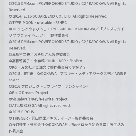
©2015 DMM.com POWERCHORD STUDIO / C2 / KADOKAWA All Rights
Reserved.
© 2014, 2015 SQUARE ENIX CO., LTD. All Rights Reserved.
©TYPE-MOON・ufotable・FSNPC
©2015 ひろやまひろし・TYPE-MOON／KADOKAWA／「プリズマ☆イ
リヤ ツヴァイ ヘルツ！」製作委員会
©2016 DMM.com POWERCHORD STUDIO / C2 / KADOKAWA All Rights
Reserved.
©赤塚不二夫／おそ松さん製作委員会
©高橋留美子・小学館／NHK・NEP・ShoPro
©Koi・芳文社／ご注文は製作委員会ですか？？
©2015 川原 礫／KADOKAWA アスキー・メディアワークス刊／AWIB P
roject
©2016 プロジェクトラブライブ！サンシャイン!!
©BanG Dream! Project
©VisualArt's/Key/Rewrite Project
©ATLUS ©SEGA All rights reserved.
©2015 CIRCUS
©TRIGGER・岡田麿里／キズナイーバー製作委員会
©長月達平・株式会社KADOKAWA刊／Re:ゼロから始める異世界生活製
作委員会