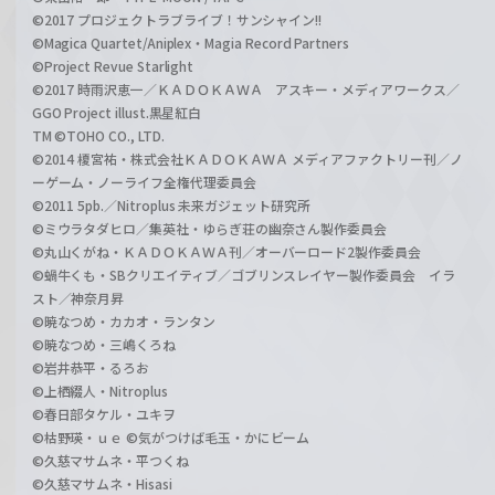
©2017 プロジェクトラブライブ！サンシャイン!!
©Magica Quartet/Aniplex・Magia Record Partners
©Project Revue Starlight
©2017 時雨沢恵一／ＫＡＤＯＫＡＷＡ アスキー・メディアワークス／
GGO Project illust.黒星紅白
TM ©TOHO CO., LTD.
©2014 榎宮祐・株式会社ＫＡＤＯＫＡＷＡ メディアファクトリー刊／ノ
ーゲーム・ノーライフ全権代理委員会
©2011 5pb.／Nitroplus 未来ガジェット研究所
©ミウラタダヒロ／集英社・ゆらぎ荘の幽奈さん製作委員会
©丸山くがね・ＫＡＤＯＫＡＷＡ刊／オーバーロード2製作委員会
©蝸牛くも・SBクリエイティブ／ゴブリンスレイヤー製作委員会 イラ
スト／神奈月昇
©暁なつめ・カカオ・ランタン
©暁なつめ・三嶋くろね
©岩井恭平・るろお
©上栖綴人・Nitroplus
©春日部タケル・ユキヲ
©枯野瑛・ｕｅ ©気がつけば毛玉・かにビーム
©久慈マサムネ・平つくね
©久慈マサムネ・Hisasi