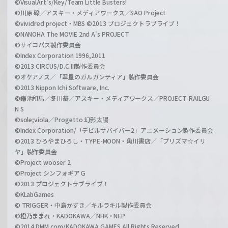
©VisualArt's/Key/Team Little Busters!
©川原 礫／アスキー・メディアワークス／SAO Project
©vividred project・MBS ©2013 プロジェクトラブライブ！
©NANOHA The MOVIE 2nd A's PROJECT
©サイコパス製作委員会
©Index Corporation 1996,2011
©2013 CIRCUS/D.C.III製作委員会
©オケアノス／「翠星のガルガンティア」製作委員会
©2013 Nippon Ichi Software, Inc.
©鎌池和馬／冬川基／アスキー・メディアワークス／PROJECT-RAILGU
N S
©sole;viola／Progetto 幻影太陽
©Index Corporation/「デビルサバイバー2」アニメーション製作委員会
©2013 ひろやまひろし・TYPE-MOON・角川書店／「プリズマ☆イリ
ヤ」製作委員会
©Project wooser 2
©Project シンフォギアＧ
©2013 プロジェクトラブライブ！
©KLabGames
© TRIGGER・中島かずき／キルラキル製作委員会
©橙乃ままれ・KADOKAWA／NHK・NEP
©2014 DMM.com/KADOKAWA GAMES All Rights Reserved.