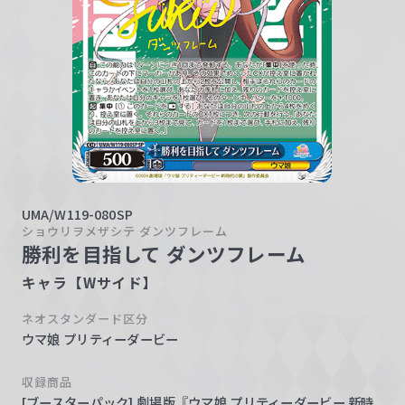
w
a
r
z
UMA/W119-080SP
ショウリヲメザシテ ダンツフレーム
勝利を目指して ダンツフレーム
キャラ【Wサイド】
ネオスタンダード区分
ウマ娘 プリティーダービー
収録商品
[ブースターパック] 劇場版『ウマ娘 プリティーダービー 新時