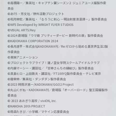
©高橋陽一／集英社・キャプテン翼シーズン２ ジュニアユース編製作委
員会
©あfろ・芳文社／野外活動プロジェクト
©和月伸宏／集英社・「るろうに剣心 －明治剣客浪漫譚－」製作委員会
©WFS Developed by WRIGHT FLYER STUDIOS
©VISUAL ARTS/Key
©2024 劇場版「ウマ娘 プリティーダービー 新時代の扉」製作委員会
©KADOKAWA CORPORATION 2024
©長月達平・株式会社KADOKAWA刊／Re:ゼロから始める異世界生活2製
作委員会
©東映アニメーション
©プロジェクトラブライブ！蓮ノ空女学院スクールアイドルクラブ
©内藤マーシー・講談社／「甘神さんちの縁結び」製作委員会
©真島ヒロ・上田敦夫・講談社／FT100YQ製作委員会・テレビ東京
©龍幸伸／集英社・ダンダダン製作委員会
©2023 時雨沢恵一/KADOKAWA/GGO2 Project
©丸山くがね・KADOKAWA刊／劇場版「オーバーロード」聖王国編製作
委員会
© 2023 あおぎり高校 / viviON, inc.
©NANOHA 20th PROJECT
©雨森たきび／小学館／マケイン応援委員会