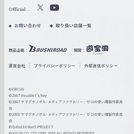
ル
Official
X
Y
ツ
o
｜
お問い合わせ
取り扱い店舗一覧
u
W
T
e
u
i
b
商品企画：
開発：
ß
e
S
O
運営会社
プライバシーポリシー
外部送信ポリシー
c
f
h
f
w
i
a
©CIRCUS
c
©2007 VisualArt's/Key
r
i
©2007 ヤマグチノボル･メディアファクトリー／ゼロの使い魔製作委員
z
会
a
©2008 ヤマグチノボル･メディアファクトリー／ゼロの使い魔製作委員
l
会
C
©なのはStrikerS PROJECT
h
©ATLUS CO.,LTD.1996,2006 ALL RIGHTS RESERVED.