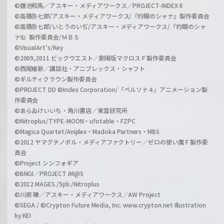
©鎌池和馬／アスキー・メディアワークス／PROJECT-INDEX II
©高橋弥七郎/アスキー・メディアワークス/『灼眼のシャナ』製作委員会
©高橋弥七郎/いとうのいぢ/アスキー・メディアワークス/『灼眼のシャ
ナII』製作委員会/ＭＢＳ
©VisualArt's/Key
©2009,2011 ビックウエスト／劇場版マクロスＦ製作委員会
©西尾維新／講談社・アニプレックス・シャフト
©ギルティクラウン製作委員会
©PROJECT DD ©Index Corporation/「ペルソナ４」アニメーション製
作委員会
©あらゐけいいち・角川書店／東雲研究所
©Nitroplus/TYPE-MOON・ufotable・FZPC
©Magica Quartet/Aniplex・Madoka Partners・MBS
©2012 ヤマグチノボル・メディアファクトリー／ゼロの使い魔Ｆ製作委
員会
©Project シンフォギア
©BNGI／PROJECT iM@S
©2012 MAGES./5pb./Nitroplus
©川原 礫／アスキー・メディアワークス／AW Project
©SEGA / ©Crypton Future Media, Inc. www.crypton.net Illustration
by KEI