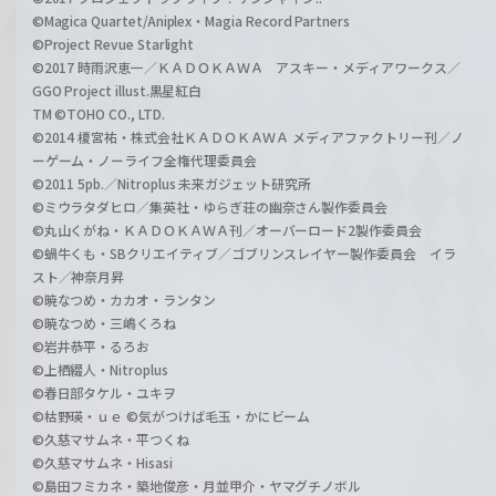
©Magica Quartet/Aniplex・Magia Record Partners
©Project Revue Starlight
©2017 時雨沢恵一／ＫＡＤＯＫＡＷＡ アスキー・メディアワークス／
GGO Project illust.黒星紅白
TM ©TOHO CO., LTD.
©2014 榎宮祐・株式会社ＫＡＤＯＫＡＷＡ メディアファクトリー刊／ノ
ーゲーム・ノーライフ全権代理委員会
©2011 5pb.／Nitroplus 未来ガジェット研究所
©ミウラタダヒロ／集英社・ゆらぎ荘の幽奈さん製作委員会
©丸山くがね・ＫＡＤＯＫＡＷＡ刊／オーバーロード2製作委員会
©蝸牛くも・SBクリエイティブ／ゴブリンスレイヤー製作委員会 イラ
スト／神奈月昇
©暁なつめ・カカオ・ランタン
©暁なつめ・三嶋くろね
©岩井恭平・るろお
©上栖綴人・Nitroplus
©春日部タケル・ユキヲ
©枯野瑛・ｕｅ ©気がつけば毛玉・かにビーム
©久慈マサムネ・平つくね
©久慈マサムネ・Hisasi
©島田フミカネ・築地俊彦・月並甲介・ヤマグチノボル