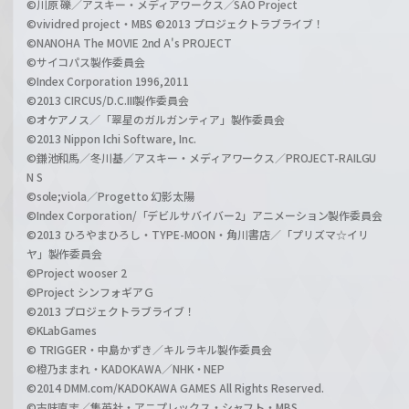
©川原 礫／アスキー・メディアワークス／SAO Project
©vividred project・MBS ©2013 プロジェクトラブライブ！
©NANOHA The MOVIE 2nd A's PROJECT
©サイコパス製作委員会
©Index Corporation 1996,2011
©2013 CIRCUS/D.C.III製作委員会
©オケアノス／「翠星のガルガンティア」製作委員会
©2013 Nippon Ichi Software, Inc.
©鎌池和馬／冬川基／アスキー・メディアワークス／PROJECT-RAILGU
N S
©sole;viola／Progetto 幻影太陽
©Index Corporation/「デビルサバイバー2」アニメーション製作委員会
©2013 ひろやまひろし・TYPE-MOON・角川書店／「プリズマ☆イリ
ヤ」製作委員会
©Project wooser 2
©Project シンフォギアＧ
©2013 プロジェクトラブライブ！
©KLabGames
© TRIGGER・中島かずき／キルラキル製作委員会
©橙乃ままれ・KADOKAWA／NHK・NEP
©2014 DMM.com/KADOKAWA GAMES All Rights Reserved.
©古味直志／集英社・アニプレックス・シャフト・MBS