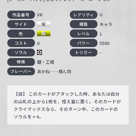
VR
U
作品番号
レアリティ
キャラ
サイド
種類
1
色
レベル
0
5500
コスト
パワー
-
ソウル
トリガー
鍵・工場
特徴
あかね……裸ん坊
フレーバー
【自】 このカードがアタックした時、あなたは自分
の山札の上から1枚を、控え室に置く。そのカードが
クライマックスなら、そのターン中、このカードの
ソウルを＋4。