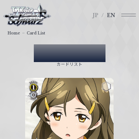
メ
ヴ
ニ
ァ
JP
EN
ュ
イ
ー
ス
Home
Card List
シ
ュ
Card List
ヴ
ァ
カードリスト
ル
ツ
｜
W
e
i
ß
S
c
h