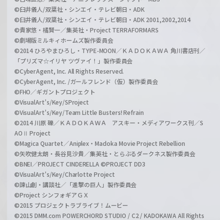
©臼井儀人/双葉社・シンエイ・テレビ朝日・ADK
©臼井儀人/双葉社・シンエイ・テレビ朝日・ADK 2001,2002,2014
©貴家悠・橘賢一／集英社・Project TERRAFORMARS
©劇場版ミルキィホームズ製作委員会
©2014 ひろやまひろし・TYPE-MOON／ＫＡＤＯＫＡＷＡ 角川書店刊／
「プリズマ☆イリヤ ツヴァイ！」製作委員会
©CyberAgent, Inc. All Rights Reserved.
©CyberAgent, Inc. /ガールフレンド（仮）製作委員会
©FHO／ギガントプロジェクト
©VisualArt's/Key/SProject
©VisualArt's/Key/Team Little Busters! Refrain
©2014 川原 礫／ＫＡＤＯＫＡＷＡ アスキー・メディアワークス刊／S
AOⅡ Project
©Magica Quartet／Aniplex・Madoka Movie Project Rebellion
©矢吹健太朗・長谷見沙貴／集英社・とらぶるダークネス製作委員会
©BNEI／PROJECT CINDERELLA ©PROJECT DD3
©VisualArt's/Key/Charlotte Project
©諫山創・講談社／「進撃の巨人」製作委員会
©Project シンフォギアＧＸ
©2015 プロジェクトラブライブ！ムービー
©2015 DMM.com POWERCHORD STUDIO / C2 / KADOKAWA All Rights