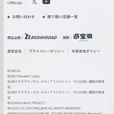
ル
Official
X
Y
ツ
o
｜
お問い合わせ
取り扱い店舗一覧
u
W
T
e
u
i
b
商品企画：
開発：
ß
e
S
O
運営会社
プライバシーポリシー
外部送信ポリシー
c
f
h
f
w
i
a
©CIRCUS
c
©2007 VisualArt's/Key
r
i
©2007 ヤマグチノボル･メディアファクトリー／ゼロの使い魔製作委員
z
会
a
©2008 ヤマグチノボル･メディアファクトリー／ゼロの使い魔製作委員
l
会
C
©なのはStrikerS PROJECT
h
©ATLUS CO.,LTD.1996,2006 ALL RIGHTS RESERVED.
a
©NIPPON ICHI SOFTWARE INC. ©TYPE-MOON All Rights Reserved.