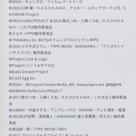
©SEGA／チェンクロ・フィルムパートナーズ
©2016 川原 礫／ＫＡＤＯＫＡＷＡ アスキー・メディアワークス刊／S
AO MOVIE Project
©ViVid Strike PROJECT ©2016 暁なつめ・三嶋くろね／ＫＡＤＯＫＡ
ＷＡ／このすば製作委員会
©ミルキィFFPN製作委員会
© Pokelabo, Inc. ©けものフレンズプロジェクト/KFPA
©2016 ひろやまひろし・TYPE-MOON／KADOKAWA／「プリズマ☆イ
リヤ ドライ!!」製作委員会
©Project Luck & Logic
©Project シンフォギアAXZ
©BanG Dream! Project
©Craft Egg Inc.
©SEGA／ ©Crypton Future Media, INC. www.piapro.net
©NANOHA Reflection PROJECT
©2017 暁なつめ・三嶋くろね／ＫＡＤＯＫＡＷＡ／このすば２製作委員
会
©GAINAX・中島かずき／アニプレックス・KONAMI・テレビ東京・電通
©2015丸戸史明・深崎暮人・KADOKAWA 富士見書房／冴えない製作委
員会
©東出祐一郎・TYPE-MOON / FAPC
©2017 プロジェクトラブライブ！サンシャイン!!