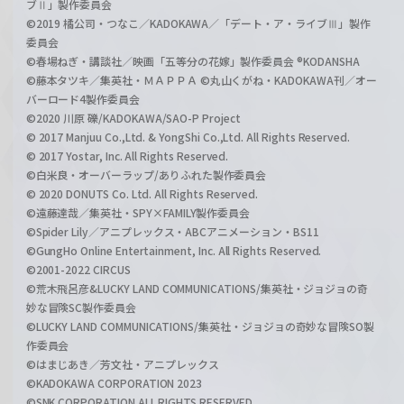
ブⅡ」製作委員会
©2019 橘公司・つなこ／KADOKAWA／「デート・ア・ライブⅢ」製作
委員会
©春場ねぎ・講談社／映画「五等分の花嫁」製作委員会 ®KODANSHA
©藤本タツキ／集英社・ＭＡＰＰＡ ©丸山くがね・KADOKAWA刊／オー
バーロード4製作委員会
©2020 川原 礫/KADOKAWA/SAO-P Project
© 2017 Manjuu Co.,Ltd. & YongShi Co.,Ltd. All Rights Reserved.
© 2017 Yostar, Inc. All Rights Reserved.
©白米良・オーバーラップ/ありふれた製作委員会
© 2020 DONUTS Co. Ltd. All Rights Reserved.
©遠藤達哉／集英社・SPY×FAMILY製作委員会
©Spider Lily／アニプレックス・ABCアニメーション・BS11
©GungHo Online Entertainment, Inc. All Rights Reserved.
©2001-2022 CIRCUS
©荒木飛呂彦&LUCKY LAND COMMUNICATIONS/集英社・ジョジョの奇
妙な冒険SC製作委員会
©LUCKY LAND COMMUNICATIONS/集英社・ジョジョの奇妙な冒険SO製
作委員会
©はまじあき／芳文社・アニプレックス
©KADOKAWA CORPORATION 2023
©SNK CORPORATION ALL RIGHTS RESERVED.