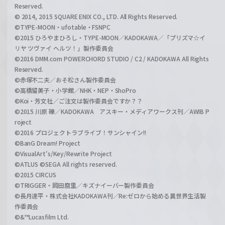
Reserved.
© 2014, 2015 SQUARE ENIX CO., LTD. All Rights Reserved.
©TYPE-MOON・ufotable・FSNPC
©2015 ひろやまひろし・TYPE-MOON／KADOKAWA／「プリズマ☆イ
リヤ ツヴァイ ヘルツ！」製作委員会
©2016 DMM.com POWERCHORD STUDIO / C2 / KADOKAWA All Rights
Reserved.
©赤塚不二夫／おそ松さん製作委員会
©高橋留美子・小学館／NHK・NEP・ShoPro
©Koi・芳文社／ご注文は製作委員会ですか？？
©2015 川原 礫／KADOKAWA アスキー・メディアワークス刊／AWIB P
roject
©2016 プロジェクトラブライブ！サンシャイン!!
©BanG Dream! Project
©VisualArt's/Key/Rewrite Project
©ATLUS ©SEGA All rights reserved.
©2015 CIRCUS
©TRIGGER・岡田麿里／キズナイーバー製作委員会
©長月達平・株式会社KADOKAWA刊／Re:ゼロから始める異世界生活製
作委員会
©&™Lucasfilm Ltd.