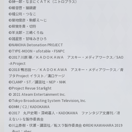
©榊一郎・なまにくＡＴＫ（ニトロプラス）
©細音啓・猫鍋蒼
©橘公司・つなこ
©築地俊彦・駒都え～じ
©柳実冬貴・切符
©羊太郎・三嶋くろね
©諸星悠・甘味みきひろ
©NANOHA Detonation PROJECT
©TYPE-MOON・ufotable・FSNPC
©2017 川原 礫／ＫＡＤＯＫＡＷＡ アスキー・メディアワークス／SAO
-A Project
©2018 鴨志田 一／ＫＡＤＯＫＡＷＡ アスキー・メディアワークス／青
ブタ Project イラスト／溝口ケージ
©CLAMP・ST／講談社・NEP・NHK
©Project Revue Starlight
© 2021 Ateam Entertainment Inc.
©Tokyo Broadcasting System Television, Inc.
©DMM / C2 / KADOKAWA
©2017 丸戸史明・深崎暮人・KADOKAWA ファンタジア文庫刊／冴
えない♭な製作委員会
©川上泰樹・伏瀬・講談社／転スラ製作委員会 ©REKI KAWAHARA 2019
illust：abec