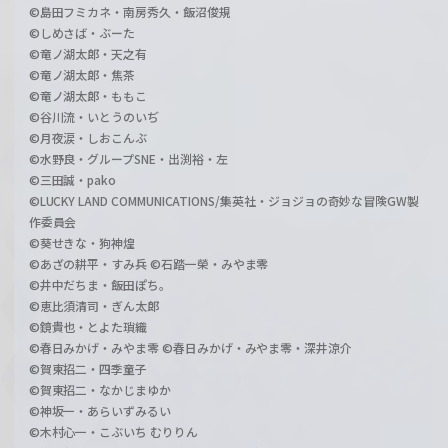
©島田フミカネ・南房秀久・飯沼俊規
©しめさば・ぶーた
©竜ノ湖太郎・天之有
©竜ノ湖太郎・焦茶
©竜ノ湖太郎・ももこ
©谷川流・いとうのいぢ
©月夜涙・しおこんぶ
©水野良・グループSNE・出渕裕・左
©三田誠・pako
©LUCKY LAND COMMUNICATIONS/集英社・ジョジョの奇妙な冒険GW製
作委員会
©葵せきな・狗神煌
©あざの耕平・すみ兵 ©石踏一榮・みやま零
©井中だちま・飯田ぽち。
©恵比須清司・ぎん太郎
©鏡貴也・とよた瑣織
©春日みかげ・みやま零 ©春日みかげ・みやま零・深井涼介
©賀東招二・四季童子
©賀東招二・なかじまゆか
©神坂一・あらいずみるい
©木村心一・こぶいち むりりん