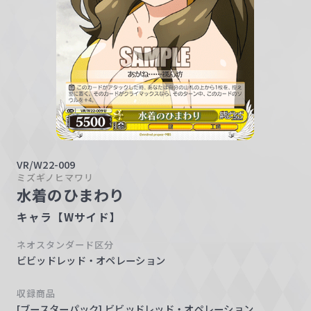
w
a
r
z
VR/W22-009
ミズギノヒマワリ
水着のひまわり
キャラ【Wサイド】
ネオスタンダード区分
ビビッドレッド・オペレーション
収録商品
[ブースターパック] ビビッドレッド・オペレーション