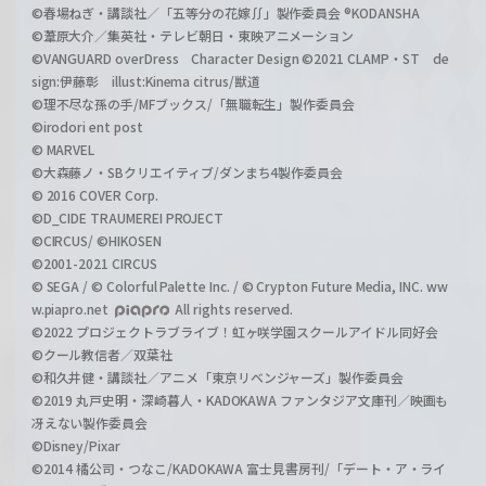
©春場ねぎ・講談社／「五等分の花嫁∬」製作委員会 ®KODANSHA
©葦原大介／集英社・テレビ朝日・東映アニメーション
©VANGUARD overDress Character Design ©2021 CLAMP・ST de
sign:伊藤彰 illust:Kinema citrus/獣道
©理不尽な孫の手/MFブックス/「無職転生」製作委員会
©irodori ent post
© MARVEL
©大森藤ノ・SBクリエイティブ/ダンまち4製作委員会
© 2016 COVER Corp.
©D_CIDE TRAUMEREI PROJECT
©CIRCUS/ ©HIKOSEN
©2001-2021 CIRCUS
© SEGA / © Colorful Palette Inc. / © Crypton Future Media, INC. ww
w.piapro.net
All rights reserved.
©2022 プロジェクトラブライブ！虹ヶ咲学園スクールアイドル同好会
©クール教信者／双葉社
©和久井健・講談社／アニメ「東京リベンジャーズ」製作委員会
©2019 丸戸史明・深崎暮人・KADOKAWA ファンタジア文庫刊／映画も
冴えない製作委員会
©Disney/Pixar
©2014 橘公司・つなこ/KADOKAWA 富士見書房刊/「デート・ア・ライ