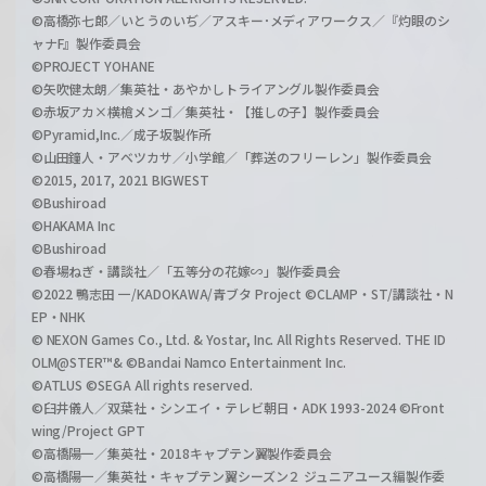
©高橋弥七郎／いとうのいぢ／アスキー･メディアワークス／『灼眼のシ
ャナF』製作委員会
©PROJECT YOHANE
©矢吹健太朗／集英社・あやかしトライアングル製作委員会
©赤坂アカ×横槍メンゴ／集英社・【推しの子】製作委員会
©Pyramid,Inc.／成子坂製作所
©山田鐘人・アベツカサ／小学館／「葬送のフリーレン」製作委員会
©2015, 2017, 2021 BIGWEST
©Bushiroad
©HAKAMA Inc
©Bushiroad
©春場ねぎ・講談社／「五等分の花嫁∽」製作委員会
©2022 鴨志田 一/KADOKAWA/青ブタ Project ©CLAMP・ST/講談社・N
EP・NHK
© NEXON Games Co., Ltd. & Yostar, Inc. All Rights Reserved. THE ID
OLM@STER™& ©Bandai Namco Entertainment Inc.
©ATLUS ©SEGA All rights reserved.
©臼井儀人／双葉社・シンエイ・テレビ朝日・ADK 1993-2024 ©Front
wing/Project GPT
©高橋陽一／集英社・2018キャプテン翼製作委員会
©高橋陽一／集英社・キャプテン翼シーズン２ ジュニアユース編製作委