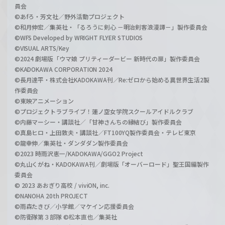
員会
©あfろ・芳文社／野外活動プロジェクト
©和月伸宏／集英社・「るろうに剣心 －明治剣客浪漫譚－」製作委員会
©WFS Developed by WRIGHT FLYER STUDIOS
©VISUAL ARTS/Key
©2024 劇場版「ウマ娘 プリティーダービー 新時代の扉」製作委員会
©KADOKAWA CORPORATION 2024
©長月達平・株式会社KADOKAWA刊／Re:ゼロから始める異世界生活2製
作委員会
©東映アニメーション
©プロジェクトラブライブ！蓮ノ空女学院スクールアイドルクラブ
©内藤マーシー・講談社／「甘神さんちの縁結び」製作委員会
©真島ヒロ・上田敦夫・講談社／FT100YQ製作委員会・テレビ東京
©龍幸伸／集英社・ダンダダン製作委員会
©2023 時雨沢恵一/KADOKAWA/GGO2 Project
©丸山くがね・KADOKAWA刊／劇場版「オーバーロード」聖王国編製作
委員会
© 2023 あおぎり高校 / viviON, inc.
©NANOHA 20th PROJECT
©雨森たきび／小学館／マケイン応援委員会
©防衛隊第３部隊 ©松本直也／集英社