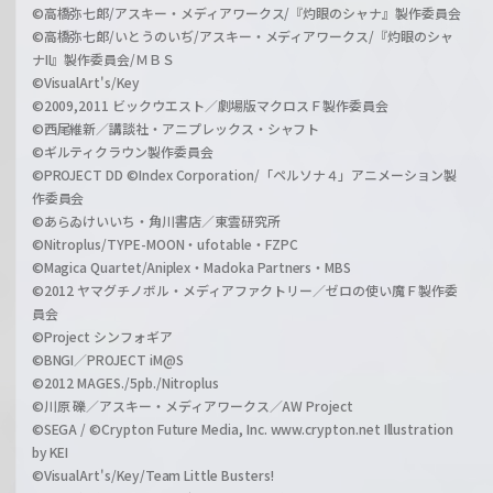
©高橋弥七郎/アスキー・メディアワークス/『灼眼のシャナ』製作委員会
©高橋弥七郎/いとうのいぢ/アスキー・メディアワークス/『灼眼のシャ
ナII』製作委員会/ＭＢＳ
©VisualArt's/Key
©2009,2011 ビックウエスト／劇場版マクロスＦ製作委員会
©西尾維新／講談社・アニプレックス・シャフト
©ギルティクラウン製作委員会
©PROJECT DD ©Index Corporation/「ペルソナ４」アニメーション製
作委員会
©あらゐけいいち・角川書店／東雲研究所
©Nitroplus/TYPE-MOON・ufotable・FZPC
©Magica Quartet/Aniplex・Madoka Partners・MBS
©2012 ヤマグチノボル・メディアファクトリー／ゼロの使い魔Ｆ製作委
員会
©Project シンフォギア
©BNGI／PROJECT iM@S
©2012 MAGES./5pb./Nitroplus
©川原 礫／アスキー・メディアワークス／AW Project
©SEGA / ©Crypton Future Media, Inc. www.crypton.net Illustration
by KEI
©VisualArt's/Key/Team Little Busters!