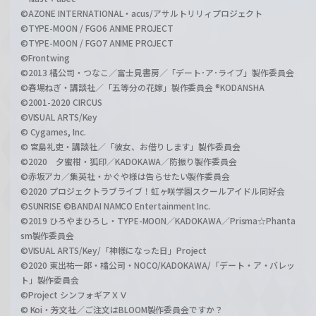
©AZONE INTERNATIONAL・acus/アサルトリリィプロジェクト
©TYPE-MOON / FGO6 ANIME PROJECT
©TYPE-MOON / FGO7 ANIME PROJECT
©Frontwing
©2013 橘公司・つなこ／富士見書房／「デート･ア･ライブ」製作委員会
©春場ねぎ・講談社／「五等分の花嫁」製作委員会 ®KODANSHA
©2001-2020 CIRCUS
©VISUAL ARTS/Key
© Cygames, Inc.
© 宮島礼吏・講談社／「彼女、お借りします」製作委員会
©2020 夕蜜柑・狐印／KADOKAWA／防振り製作委員会
©赤坂アカ／集英社・かぐや様は告らせたい製作委員会
©2020 プロジェクトラブライブ！虹ヶ咲学園スクールアイドル同好会
©SUNRISE ©BANDAI NAMCO Entertainment Inc.
©2019 ひろやまひろし・TYPE-MOON／KADOKAWA／Prisma☆Phanta
sm製作委員会
©VISUAL ARTS/Key/「神様になった日」Project
©2020 東出祐一郎・橘公司・NOCO/KADOKAWA/「デート・ア・バレッ
ト」製作委員会
©Project シンフォギアＸＶ
© Koi・芳文社／ご注文はBLOOM製作委員会ですか？