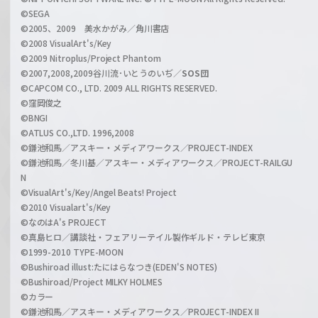
n
©SEGA
©2005、2009 美水かがみ／角川書店
n
©2008 VisualArt's/Key
e
©2009 Nitroplus/Project Phantom
l
©2007,2008,2009谷川流･いとうのいぢ／
SOS団
©CAPCOM CO., LTD. 2009 ALL RIGHTS RESERVED.
©窪岡俊之
©BNGI
©ATLUS CO.,LTD. 1996,2008
©鎌池和馬／アスキー・メディアワークス／PROJECT-INDEX
©鎌池和馬／冬川基／アスキー・メディアワークス／PROJECT-RAILGU
N
©VisualArt's/Key/Angel Beats! Project
©2010 Visualart's/Key
©なのはA's PROJECT
©真島ヒロ／講談社・フェアリーテイル製作ギルド・テレビ東京
©1999-2010 TYPE-MOON
©Bushiroad illust:たにはらなつき(EDEN'S NOTES)
©Bushiroad/Project MILKY HOLMES
©カラー
©鎌池和馬／アスキー・メディアワークス／PROJECT-INDEX II