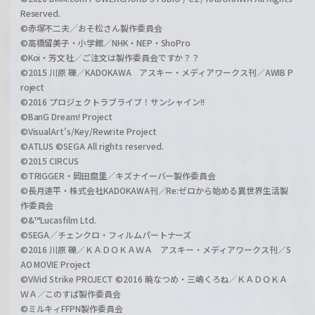
Reserved.
©赤塚不二夫／おそ松さん製作委員会
©高橋留美子・小学館／NHK・NEP・ShoPro
©Koi・芳文社／ご注文は製作委員会ですか？？
©2015 川原 礫／KADOKAWA アスキー・メディアワークス刊／AWIB P
roject
©2016 プロジェクトラブライブ！サンシャイン!!
©BanG Dream! Project
©VisualArt's/Key/Rewrite Project
©ATLUS ©SEGA All rights reserved.
©2015 CIRCUS
©TRIGGER・岡田麿里／キズナイーバー製作委員会
©長月達平・株式会社KADOKAWA刊／Re:ゼロから始める異世界生活製
作委員会
©&™Lucasfilm Ltd.
©SEGA／チェンクロ・フィルムパートナーズ
©2016 川原 礫／ＫＡＤＯＫＡＷＡ アスキー・メディアワークス刊／S
AO MOVIE Project
©ViVid Strike PROJECT ©2016 暁なつめ・三嶋くろね／ＫＡＤＯＫＡ
ＷＡ／このすば製作委員会
©ミルキィFFPN製作委員会