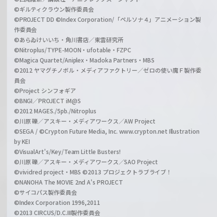
©ギルティクラウン製作委員会
©PROJECT DD ©Index Corporation/「ペルソナ４」アニメーション製
作委員会
©あらゐけいいち・角川書店／東雲研究所
©Nitroplus/TYPE-MOON・ufotable・FZPC
©Magica Quartet/Aniplex・Madoka Partners・MBS
©2012 ヤマグチノボル・メディアファクトリー／ゼロの使い魔Ｆ製作委
員会
©Project シンフォギア
©BNGI／PROJECT iM@S
©2012 MAGES./5pb./Nitroplus
©川原 礫／アスキー・メディアワークス／AW Project
©SEGA / ©Crypton Future Media, Inc. www.crypton.net Illustration
by KEI
©VisualArt's/Key/Team Little Busters!
©川原 礫／アスキー・メディアワークス／SAO Project
©vividred project・MBS ©2013 プロジェクトラブライブ！
©NANOHA The MOVIE 2nd A's PROJECT
©サイコパス製作委員会
©Index Corporation 1996,2011
©2013 CIRCUS/D.C.III製作委員会