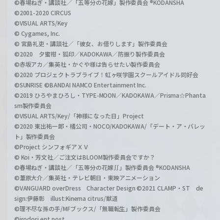
©春場ねぎ・講談社／「五等分の花嫁」製作委員会 ®KODANSHA
©2001-2020 CIRCUS
©VISUAL ARTS/Key
© Cygames, Inc.
© 宮島礼吏・講談社／「彼女、お借りします」製作委員会
©2020 夕蜜柑・狐印／KADOKAWA／防振り製作委員会
©赤坂アカ／集英社・かぐや様は告らせたい製作委員会
©2020 プロジェクトラブライブ！虹ヶ咲学園スクールアイドル同好会
©SUNRISE ©BANDAI NAMCO Entertainment Inc.
©2019 ひろやまひろし・TYPE-MOON／KADOKAWA／Prisma☆Phanta
sm製作委員会
©VISUAL ARTS/Key/「神様になった日」Project
©2020 東出祐一郎・橘公司・NOCO/KADOKAWA/「デート・ア・バレッ
ト」製作委員会
©Project シンフォギアＸＶ
© Koi・芳文社／ご注文はBLOOM製作委員会ですか？
©春場ねぎ・講談社／「五等分の花嫁∬」製作委員会 ®KODANSHA
©葦原大介／集英社・テレビ朝日・東映アニメーション
©VANGUARD overDress Character Design ©2021 CLAMP・ST de
sign:伊藤彰 illust:Kinema citrus/獣道
©理不尽な孫の手/MFブックス/「無職転生」製作委員会
©irodori ent post