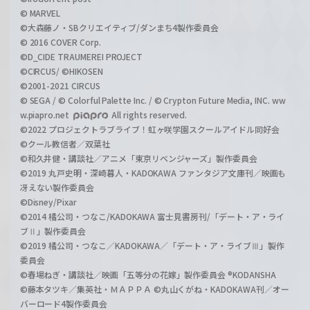
© MARVEL
©大森藤ノ・SBクリエイティブ/ダンまち4製作委員会
© 2016 COVER Corp.
©D_CIDE TRAUMEREI PROJECT
©CIRCUS/ ©HIKOSEN
©2001-2021 CIRCUS
© SEGA / © Colorful Palette Inc. / © Crypton Future Media, INC. ww
w.piapro.net
All rights reserved.
©2022 プロジェクトラブライブ！虹ヶ咲学園スクールアイドル同好会
©クール教信者／双葉社
©和久井健・講談社／アニメ「東京リベンジャーズ」製作委員会
©2019 丸戸史明・深崎暮人・KADOKAWA ファンタジア文庫刊／映画も
冴えない製作委員会
©Disney/Pixar
©2014 橘公司・つなこ/KADOKAWA 富士見書房刊/「デート・ア・ライ
ブⅡ」製作委員会
©2019 橘公司・つなこ／KADOKAWA／「デート・ア・ライブⅢ」製作
委員会
©春場ねぎ・講談社／映画「五等分の花嫁」製作委員会 ®KODANSHA
©藤本タツキ／集英社・ＭＡＰＰＡ ©丸山くがね・KADOKAWA刊／オー
バーロード4製作委員会