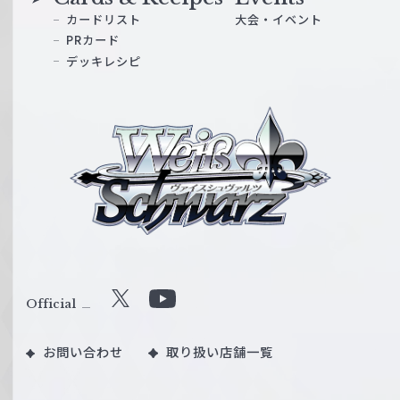
カードリスト
大会・イベント
PRカード
デッキレシピ
ヴ
ァ
イ
ス
シ
ュ
ヴ
ァ
ル
Official
X
Y
ツ
o
｜
お問い合わせ
取り扱い店舗一覧
u
W
T
e
u