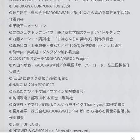
©KADOKAWA CORPORATION 2024
©長月達平・株式会社KADOKAWA刊／Re:ゼロから始める異世界生活2製
作委員会
©東映アニメーション
©プロジェクトラブライブ！蓮ノ空女学院スクールアイドルクラブ
©内藤マーシー・講談社／「甘神さんちの縁結び」製作委員会
©真島ヒロ・上田敦夫・講談社／FT100YQ製作委員会・テレビ東京
©龍幸伸／集英社・ダンダダン製作委員会
©2023 時雨沢恵一/KADOKAWA/GGO2 Project
©丸山くがね・KADOKAWA刊／劇場版「オーバーロード」聖王国編製作
委員会
© 2023 あおぎり高校 / viviON, inc.
©NANOHA 20th PROJECT
©雨森たきび／小学館／マケイン応援委員会
©防衛隊第３部隊 ©松本直也／集英社
©原悠衣・芳文社／劇場版きんいろモザイク Thank you!! 製作委員会
©長月達平・株式会社KADOKAWA刊／Re:ゼロから始める異世界生活3製
作委員会
©SHIFT UP CORP.
© NEOWIZ & GAMFS N inc. All rights reserved.
©ATLUS. ©SEGA.
✕