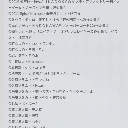
©2014 榎宮祐・株式会社ＫＡＤＯＫＡＷＡ メディアファクトリー刊／ノ
ーゲーム・ノーライフ全権代理委員会
©2011 5pb.／Nitroplus 未来ガジェット研究所
©ミウラタダヒロ／集英社・ゆらぎ荘の幽奈さん製作委員会
©丸山くがね・ＫＡＤＯＫＡＷＡ刊／オーバーロード2製作委員会
©蝸牛くも・SBクリエイティブ／ゴブリンスレイヤー製作委員会 イラ
スト／神奈月昇
©暁なつめ・カカオ・ランタン
©暁なつめ・三嶋くろね
©岩井恭平・るろお
©上栖綴人・Nitroplus
©春日部タケル・ユキヲ
©枯野瑛・ｕｅ ©気がつけば毛玉・かにビーム
©久慈マサムネ・平つくね
©久慈マサムネ・Hisasi
©島田フミカネ・築地俊彦・月並甲介・ヤマグチノボル
©島田フミカネ・南房秀久・飯沼俊規
©しめさば・ぶーた
©竜ノ湖太郎・天之有
©竜ノ湖太郎・焦茶
©竜ノ湖太郎・ももこ
©谷川流・いとうのいぢ