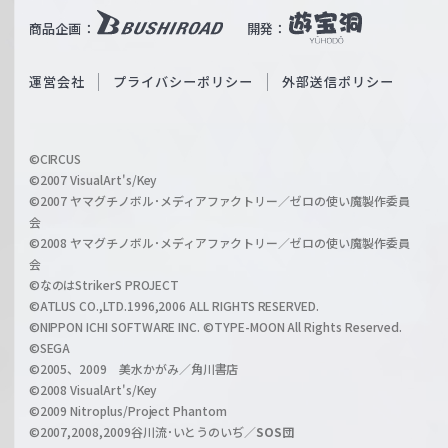
i
b
商品企画：
開発：
ß
e
S
O
運営会社
プライバシーポリシー
外部送信ポリシー
c
f
h
f
w
i
a
©CIRCUS
c
©2007 VisualArt's/Key
r
i
©2007 ヤマグチノボル･メディアファクトリー／ゼロの使い魔製作委員
z
会
a
©2008 ヤマグチノボル･メディアファクトリー／ゼロの使い魔製作委員
l
会
C
©なのはStrikerS PROJECT
h
©ATLUS CO.,LTD.1996,2006 ALL RIGHTS RESERVED.
a
©NIPPON ICHI SOFTWARE INC. ©TYPE-MOON All Rights Reserved.
n
©SEGA
©2005、2009 美水かがみ／角川書店
n
©2008 VisualArt's/Key
e
©2009 Nitroplus/Project Phantom
l
©2007,2008,2009谷川流･いとうのいぢ／
SOS団