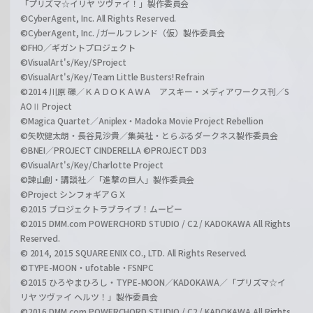
「プリズマ☆イリヤ ツヴァイ！」製作委員会
©CyberAgent, Inc. All Rights Reserved.
©CyberAgent, Inc. /ガールフレンド（仮）製作委員会
©FHO／ギガントプロジェクト
©VisualArt's/Key/SProject
©VisualArt's/Key/Team Little Busters! Refrain
©2014 川原 礫／ＫＡＤＯＫＡＷＡ アスキー・メディアワークス刊／S
AOⅡ Project
©Magica Quartet／Aniplex・Madoka Movie Project Rebellion
©矢吹健太朗・長谷見沙貴／集英社・とらぶるダークネス製作委員会
©BNEI／PROJECT CINDERELLA ©PROJECT DD3
©VisualArt's/Key/Charlotte Project
©諫山創・講談社／「進撃の巨人」製作委員会
©Project シンフォギアＧＸ
©2015 プロジェクトラブライブ！ムービー
©2015 DMM.com POWERCHORD STUDIO / C2 / KADOKAWA All Rights
Reserved.
© 2014, 2015 SQUARE ENIX CO., LTD. All Rights Reserved.
©TYPE-MOON・ufotable・FSNPC
©2015 ひろやまひろし・TYPE-MOON／KADOKAWA／「プリズマ☆イ
リヤ ツヴァイ ヘルツ！」製作委員会
©2016 DMM.com POWERCHORD STUDIO / C2 / KADOKAWA All Rights