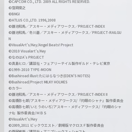
©CAPCOM CO., LTD. 2009 ALL RIGHTS RESERVED.
©窪岡俊之
©BNGI
©ATLUS CO.,LTD. 1996,2008
©鎌池和馬／アスキー・メディアワークス／PROJECT-INDEX
©鎌池和馬／冬川基／アスキー・メディアワークス／PROJECT-RAILGU
N
©VisualArt's/Key/Angel Beats! Project
©2010 Visualart's/Key
©なのはA's PROJECT
©真島ヒロ／講談社・フェアリーテイル製作ギルド・テレビ東京
©1999-2010 TYPE-MOON
©Bushiroad illust:たにはらなつき(EDEN'S NOTES)
©Bushiroad/Project MILKY HOLMES
©カラー
©鎌池和馬／アスキー・メディアワークス／PROJECT-INDEX II
©高橋弥七郎/アスキー・メディアワークス/『灼眼のシャナ』製作委員会
©高橋弥七郎/いとうのいぢ/アスキー・メディアワークス/『灼眼のシャ
ナII』製作委員会/ＭＢＳ
©VisualArt's/Key
©2009,2011 ビックウエスト／劇場版マクロスＦ製作委員会
©西尾維新／講談社・アニプレックス・シャフト