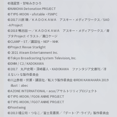
©諸星悠・甘味みきひろ
©NANOHA Detonation PROJECT
©TYPE-MOON・ufotable・FSNPC
©2017 川原 礫／ＫＡＤＯＫＡＷＡ アスキー・メディアワークス／SAO
-A Project
©2018 鴨志田 一／ＫＡＤＯＫＡＷＡ アスキー・メディアワークス／青
ブタ Project イラスト／溝口ケージ
©CLAMP・ST／講談社・NEP・NHK
©Project Revue Starlight
© 2021 Ateam Entertainment Inc.
©Tokyo Broadcasting System Television, Inc.
©DMM / C2 / KADOKAWA
©2017 丸戸史明・深崎暮人・KADOKAWA ファンタジア文庫刊／冴
えない♭な製作委員会
©川上泰樹・伏瀬・講談社／転スラ製作委員会 ©REKI KAWAHARA 2019
illust：abec
©AZONE INTERNATIONAL・acus/アサルトリリィプロジェクト
©TYPE-MOON / FGO6 ANIME PROJECT
©TYPE-MOON / FGO7 ANIME PROJECT
©Frontwing
©2013 橘公司・つなこ／富士見書房／「デート･ア･ライブ」製作委員会