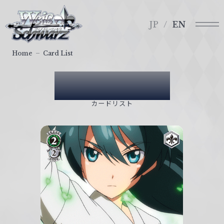
メ
ヴ
ニ
ァ
JP
EN
ュ
イ
ー
ス
Home
Card List
シ
ュ
Card List
ヴ
ァ
カードリスト
ル
ツ
｜
W
e
i
ß
S
c
h