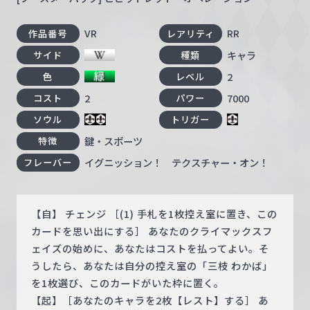
VR
RR
作品番号
レアリティ
キャラ
サイド
種類
2
色
レベル
2
7000
コスト
パワー
ソウル
トリガー
鍵・スポーツ
特徴
イグニッション！ テクスチャー・オン！
フレーバー
【自】 チェンジ ［(1) 手札を1枚控え室に置き、この
カードを思い出にする］ あなたのクライマックスフ
ェイズの始めに、あなたはコストを払ってよい。そ
うしたら、あなたは自分の控え室の「三枝 わかば」
を1枚選び、このカードがいた枠に置く。
【起】［あなたのキャラを2枚【レスト】する］ あ