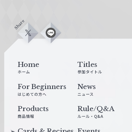
Share
X
L
i
n
e
Home
Titles
ホーム
参加タイトル
For Beginners
News
はじめての方へ
ニュース
Products
Rule/Q&A
商品情報
ルール・Q&A
Cards & Recipes
Events