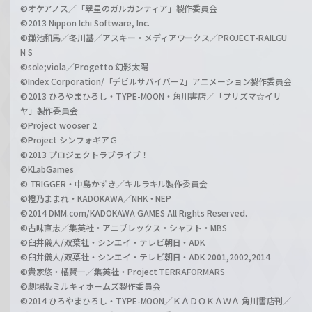
©オケアノス／「翠星のガルガンティア」製作委員会
©2013 Nippon Ichi Software, Inc.
©鎌池和馬／冬川基／アスキー・メディアワークス／PROJECT-RAILGU
N S
©sole;viola／Progetto 幻影太陽
©Index Corporation/「デビルサバイバー2」アニメーション製作委員会
©2013 ひろやまひろし・TYPE-MOON・角川書店／「プリズマ☆イリ
ヤ」製作委員会
©Project wooser 2
©Project シンフォギアＧ
©2013 プロジェクトラブライブ！
©KLabGames
© TRIGGER・中島かずき／キルラキル製作委員会
©橙乃ままれ・KADOKAWA／NHK・NEP
©2014 DMM.com/KADOKAWA GAMES All Rights Reserved.
©古味直志／集英社・アニプレックス・シャフト・MBS
©臼井儀人/双葉社・シンエイ・テレビ朝日・ADK
©臼井儀人/双葉社・シンエイ・テレビ朝日・ADK 2001,2002,2014
©貴家悠・橘賢一／集英社・Project TERRAFORMARS
©劇場版ミルキィホームズ製作委員会
©2014 ひろやまひろし・TYPE-MOON／ＫＡＤＯＫＡＷＡ 角川書店刊／