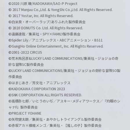
©2020 川原 礫/KADOKAWA/SAO-P Project
© 2017 Manjuu Co.,Ltd. & YongShi Co.,Ltd. All Rights Reserved.
© 2017 Yostar, Inc. All Rights Reserved.
©白米良・オーバーラップ/ありふれた製作委員会
© 2020 DONUTS Co. Ltd. All Rights Reserved.
©遠藤達哉／集英社・SPY×FAMILY製作委員会
©Spider Lily／アニプレックス・ABCアニメーション・BS11
©GungHo Online Entertainment, Inc. All Rights Reserved.
©2001-2022 CIRCUS
©荒木飛呂彦&LUCKY LAND COMMUNICATIONS/集英社・ジョジョの奇
妙な冒険SC製作委員会
©LUCKY LAND COMMUNICATIONS/集英社・ジョジョの奇妙な冒険SO製
作委員会
©はまじあき／芳文社・アニプレックス
©KADOKAWA CORPORATION 2023
©SNK CORPORATION ALL RIGHTS RESERVED.
©高橋弥七郎／いとうのいぢ／アスキー･メディアワークス／『灼眼のシ
ャナF』製作委員会
©PROJECT YOHANE
©矢吹健太朗／集英社・あやかしトライアングル製作委員会
©赤坂アカ×横槍メンゴ／集英社・【推しの子】製作委員会