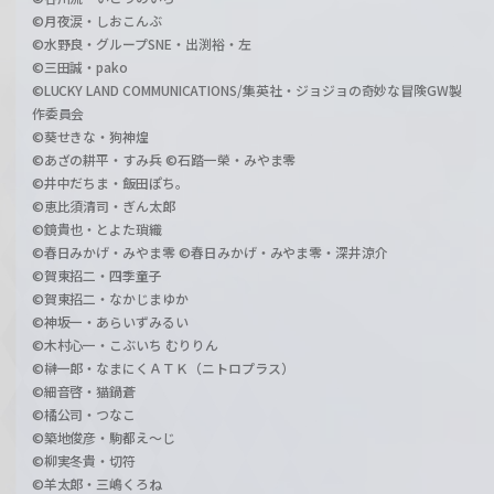
©月夜涙・しおこんぶ
©水野良・グループSNE・出渕裕・左
©三田誠・pako
©LUCKY LAND COMMUNICATIONS/集英社・ジョジョの奇妙な冒険GW製
作委員会
©葵せきな・狗神煌
©あざの耕平・すみ兵 ©石踏一榮・みやま零
©井中だちま・飯田ぽち。
©恵比須清司・ぎん太郎
©鏡貴也・とよた瑣織
©春日みかげ・みやま零 ©春日みかげ・みやま零・深井涼介
©賀東招二・四季童子
©賀東招二・なかじまゆか
©神坂一・あらいずみるい
©木村心一・こぶいち むりりん
©榊一郎・なまにくＡＴＫ（ニトロプラス）
©細音啓・猫鍋蒼
©橘公司・つなこ
©築地俊彦・駒都え～じ
©柳実冬貴・切符
©羊太郎・三嶋くろね