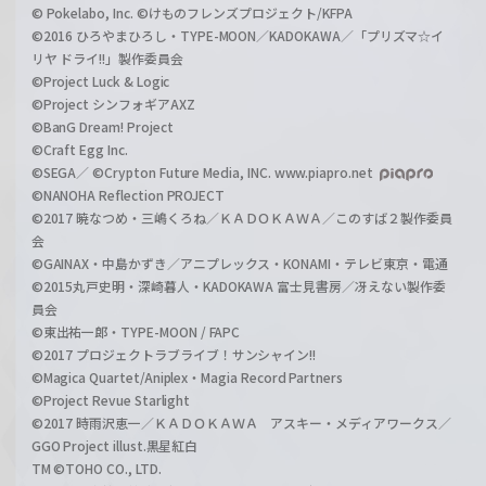
© Pokelabo, Inc. ©けものフレンズプロジェクト/KFPA
©2016 ひろやまひろし・TYPE-MOON／KADOKAWA／「プリズマ☆イ
リヤ ドライ!!」製作委員会
©Project Luck & Logic
©Project シンフォギアAXZ
©BanG Dream! Project
©Craft Egg Inc.
©SEGA／ ©Crypton Future Media, INC. www.piapro.net
©NANOHA Reflection PROJECT
©2017 暁なつめ・三嶋くろね／ＫＡＤＯＫＡＷＡ／このすば２製作委員
会
©GAINAX・中島かずき／アニプレックス・KONAMI・テレビ東京・電通
©2015丸戸史明・深崎暮人・KADOKAWA 富士見書房／冴えない製作委
員会
©東出祐一郎・TYPE-MOON / FAPC
©2017 プロジェクトラブライブ！サンシャイン!!
©Magica Quartet/Aniplex・Magia Record Partners
©Project Revue Starlight
©2017 時雨沢恵一／ＫＡＤＯＫＡＷＡ アスキー・メディアワークス／
GGO Project illust.黒星紅白
TM ©TOHO CO., LTD.