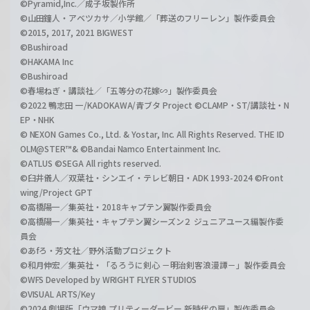
©Pyramid,Inc.／成子坂製作所
©山田鐘人・アベツカサ／小学館／「葬送のフリーレン」製作委員会
©2015, 2017, 2021 BIGWEST
©Bushiroad
©HAKAMA Inc
©Bushiroad
©春場ねぎ・講談社／「五等分の花嫁∽」製作委員会
©2022 鴨志田 一/KADOKAWA/青ブタ Project ©CLAMP・ST/講談社・N
EP・NHK
© NEXON Games Co., Ltd. & Yostar, Inc. All Rights Reserved. THE ID
OLM@STER™& ©Bandai Namco Entertainment Inc.
©ATLUS ©SEGA All rights reserved.
©臼井儀人／双葉社・シンエイ・テレビ朝日・ADK 1993-2024 ©Front
wing/Project GPT
©高橋陽一／集英社・2018キャプテン翼製作委員会
©高橋陽一／集英社・キャプテン翼シーズン２ ジュニアユース編製作委
員会
©あfろ・芳文社／野外活動プロジェクト
©和月伸宏／集英社・「るろうに剣心 －明治剣客浪漫譚－」製作委員会
©WFS Developed by WRIGHT FLYER STUDIOS
©VISUAL ARTS/Key
©2024 劇場版「ウマ娘 プリティーダービー 新時代の扉」製作委員会