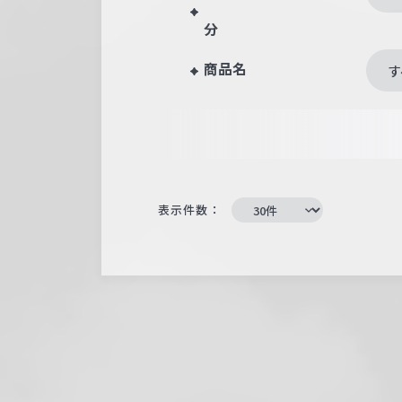
分
商品名
す
表示件数：