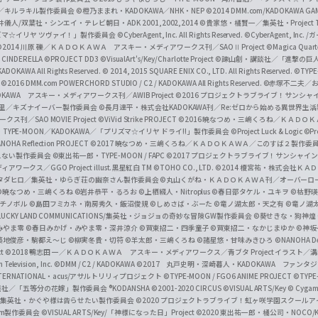
c
ずき／キルラキル製作委員会
©橙乃ままれ・KADOKAWA／NHK・NEP
©2014 DMM.com/KADOKAWA GAMES
井儀人/双葉社・シンエイ・テレビ朝日・ADK 2001,2002,2014
©貴家悠・橘賢一／集英社・Project T
i
リズマ☆イリヤ ツヴァイ！」製作委員会
©CyberAgent, Inc. All Rights Reserved.
©CyberAgent, I
a
©2014 川原 礫／ＫＡＤＯＫＡＷＡ アスキー・メディアワークス刊／SAOⅡ Project
©Magica Quart
CINDERELLA ©PROJECT DD3
©VisualArt's/Key/Charlotte Project
©諫山創・講談社／「進撃の巨
l
DOKAWA All Rights Reserved.
© 2014, 2015 SQUARE ENIX CO., LTD. All Rights Reserved.
©TYPE
会
©2016 DMM.com POWERCHORD STUDIO / C2 / KADOKAWA All Rights Reserved.
©赤塚不二夫／
C
DOKAWA アスキー・メディアワークス刊／AWIB Project
©2016 プロジェクトラブライブ！サンシャイ
h
田麿里／キズナイーバー製作委員会
©長月達平・株式会社KADOKAWA刊／Re:ゼロから始める異世界生
／SAO MOVIE Project
©ViVid Strike PROJECT ©2016 暁なつめ・三嶋くろね／Ｋ
a
・TYPE-MOON／KADOKAWA／「プリズマ☆イリヤ ドライ!!」製作委員会
©Project Luck & Logic
©P
NOHA Reflection PROJECT
©2017 暁なつめ・三嶋くろね／ＫＡＤＯＫＡＷＡ／このすば２製作委
n
冴えない製作委員会
©東出祐一郎・TYPE-MOON / FAPC
©2017 プロジェクトラブライブ！サンシャイン!
n
クス／GGO Project illust.黒星紅白
TM ©TOHO CO., LTD.
©2014 榎宮祐・株式会社Ｋ
タダヒロ／集英社・ゆらぎ荘の幽奈さん製作委員会
©丸山くがね・ＫＡＤＯＫＡＷＡ刊／オーバーロ
e
©暁なつめ・三嶋くろね
©岩井恭平・るろお
©上栖綴人・Nitroplus
©春日部タケル・ユキヲ
©枯野瑛
グチノボル
©島田フミカネ・南房秀久・飯沼俊規
©しめさば・ぶーた
©竜ノ湖太郎・天之有
©竜ノ湖
l
LUCKY LAND COMMUNICATIONS/集英社・ジョジョの奇妙な冒険GW製作委員会
©葵せきな・狗神煌
みやま零 ©春日みかげ・みやま零・深井涼介
©賀東招二・四季童子
©賀東招二・なかじまゆか
©神坂
築地俊彦・駒都え～じ
©柳実冬貴・切符
©羊太郎・三嶋くろね
©諸星悠・甘味みきひろ
©NANOHA De
t
©2018 鴨志田 一／ＫＡＤＯＫＡＷＡ アスキー・メディアワークス／青ブタ Project イラスト／
Television, Inc.
©DMM / C2 / KADOKAWA
©2017 丸戸史明・深崎暮人・KADOKAWA ファン
INTERNATIONAL・acus/アサルトリリィプロジェクト
©TYPE-MOON / FGO6 ANIME PROJECT
©TYPE
社／「五等分の花嫁」製作委員会 ®KODANSHA
©2001-2020 CIRCUS
©VISUAL ARTS/Key
© Cygame
／集英社・かぐや様は告らせたい製作委員会
©2020 プロジェクトラブライブ！虹ヶ咲学園スクール
asm製作委員会
©VISUAL ARTS/Key/「神様になった日」Project
©2020 東出祐一郎・橘公司・NOCO