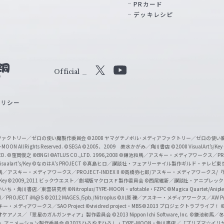
PRカード
デッキレシピ
Official
X
Y
o
ポリシー
u
T
u
ィアファクトリー／ゼロの使い魔製作委員会
©2008 ヤマグチノボル･メディアファクトリー／ゼロの使
b
MOON All Rights Reserved.
©SEGA
©2005、2009 美水かがみ／角川書店
©2008 VisualArt's/Key
ED.
©窪岡俊之
©BNGI
©ATLUS CO.,LTD. 1996,2008
©鎌池和馬／アスキー・メディアワークス／PROJE
e
sualart's/Key
©なのはA's PROJECT
©真島ヒロ／講談社・フェアリーテイル製作ギルド・テレビ東
／アスキー・メディアワークス／PROJECT-INDEX II
©高橋弥七郎/アスキー・メディアワークス/
O
/Key
©2009,2011 ビックウエスト／劇場版マクロスＦ製作委員会
©西尾維新／講談社・アニプレッ
f
いいち・角川書店／東雲研究所
©Nitroplus/TYPE-MOON・ufotable・FZPC
©Magica Quartet/Anip
I／PROJECT iM@S
©2012 MAGES./5pb./Nitroplus
©川原 礫／アスキー・メディアワークス／AW Pro
f
ー・メディアワークス／SAO Project
©vividred project・MBS ©2013 プロジェクトラブライブ！
©
i
オケアノス／「翠星のガルガンティア」製作委員会
©2013 Nippon Ichi Software, Inc.
©鎌池和馬／冬川
イバー2」アニメーション製作委員会
©2013 ひろやまひろし・TYPE-MOON・角川書店／「プリズマ☆イ