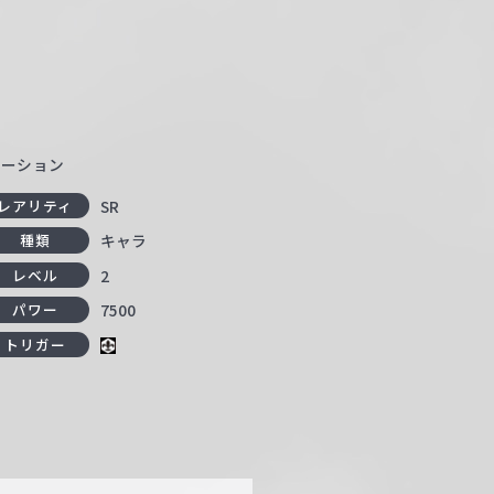
レーション
SR
レアリティ
キャラ
種類
2
レベル
7500
パワー
トリガー