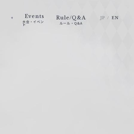
Events
Rule/Q&A
JP
EN
大会・イベン
ルール・Q&A
ト