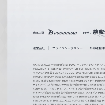
e
ヴ
ァ
ル
ツ
｜
商品企画：
開発：
W
e
i
運営会社
プライバシーポリシー
外部送信
ß
S
©CIRCUS
©2007 VisualArt's/Key
©2007 ヤマグチノボル･メデ
c
06 ALL RIGHTS RESERVED.
©NIPPON ICHI SOFTWARE INC. ©TYPE-
うのいぢ／
SOS団
©CAPCOM CO., LTD. 2009 ALL RIGHTS RESERV
h
PROJECT-RAILGUN
©VisualArt's/Key/Angel Beats! Project
©2010 Vi
w
N'S NOTES)
©Bushiroad/Project MILKY HOLMES
©カラー
©鎌池和馬
ディアワークス/『灼眼のシャナII』製作委員会/ＭＢＳ
©VisualArt's
a
Corporation/「ペルソナ４」アニメーション製作委員会
©あらゐけ
クトリー／ゼロの使い魔Ｆ製作委員会
©Project シンフォギア
©BNG
r
ration by KEI
©VisualArt's/Key/Team Little Busters!
©川原 礫／アスキ
z
ndex Corporation 1996,2011
©2013 CIRCUS/D.C.III製作委員会
©
iola／Progetto 幻影太陽
©Index Corporation/「デビルサバ