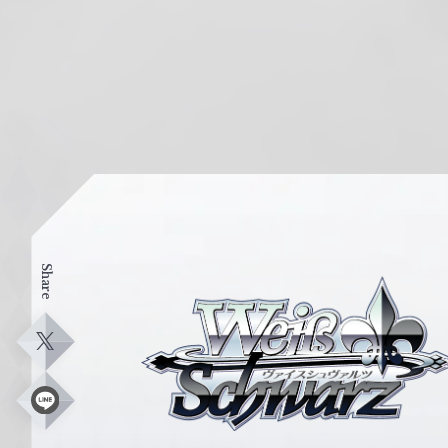
Share
ヴ
ァ
イ
X
ス
シ
L
i
ュ
n