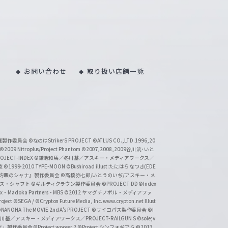
お問い合わせ
取り扱い店舗一覧
い魔製作委員会
©なのはStrikerS PROJECT
©ATLUS CO.,LTD.1996,20
©2009 Nitroplus/Project Phantom
©2007,2008,2009谷川流･いと
CT-INDEX
©鎌池和馬／冬川基／アスキー・メディアワークス／
京
©1999-2010 TYPE-MOON
©Bushiroad illust:たにはらなつき(EDE
『灼眼のシャナ』製作委員会
©高橋弥七郎/いとうのいぢ/アスキー・メ
クス・シャフト
©ギルティクラウン製作委員会
©PROJECT DD ©Index
lex・Madoka Partners・MBS
©2012 ヤマグチノボル・メディアファ
ject
©SEGA / ©Crypton Future Media, Inc. www.crypton.net Illust
NANOHA The MOVIE 2nd A's PROJECT
©サイコパス製作委員会
©I
基／アスキー・メディアワークス／PROJECT-RAILGUN S
©sole;v
リヤ」製作委員会
©Project wooser 2
©Project シンフォギアＧ
©2013