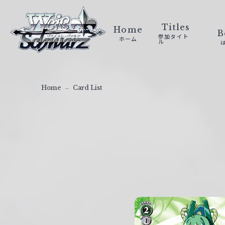
ヴ
ァ
Titles
Home
B
参加タイト
ホーム
イ
ル
ス
シ
ュ
Home
Card List
ヴ
ァ
ル
ツ
｜
W
e
i
ß
S