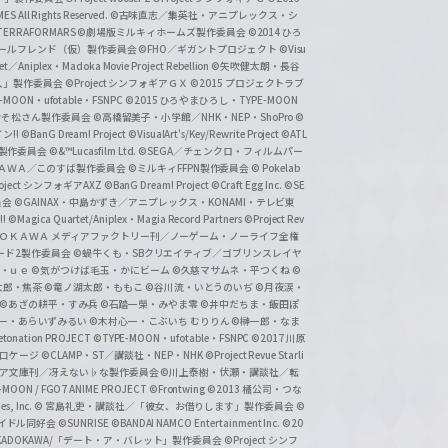
 All Rights Reserved.
©古味直志／集英社・アニプレックス・シ
ERRAFORMARS
©劇場版ミルキィホームズ製作委員会
©2014 ひろ
nc. /ガールフレンド（仮）製作委員会
©FHO／ギガントプロジェクト
©Visu
et／Aniplex・Madoka Movie Project Rebellion
©矢吹健太朗・長谷
人」製作委員会
©Project シンフォギアＧＸ
©2015 プロジェクトラブ
-MOON・ufotable・FSNPC
©2015 ひろやまひろし・TYPE-MOON
おそ松さん製作委員会
©高橋留美子・小学館／NHK・NEP・ShoPro
©
ン!!
©BanG Dream! Project
©VisualArt's/Key/Rewrite Project
©ATL
活製作委員会
©&™Lucasfilm Ltd.
©SEGA／チェンクロ・フィルムパー
ＡＤＯＫＡＷＡ／このすば製作委員会
©ミルキィFFPN製作委員会
© Pokelab
roject シンフォギアAXZ
©BanG Dream! Project
©Craft Egg Inc.
©SE
員会
©GAINAX・中島かずき／アニプレックス・KONAMI・テレビ東
!
©Magica Quartet/Aniplex・Magia Record Partners
©Project Rev
ＡＤＯＫＡＷＡ メディアファクトリー刊／ノーゲーム・ノーライフ全権
ード2製作委員会
©蝸牛くも・SBクリエイティブ／ゴブリンスレイヤ
・ｕｅ ©気がつけば毛玉・かにビーム
©久慈マサムネ・平つくね
©
太郎・焦茶
©竜ノ湖太郎・ももこ
©谷川流・いとうのいぢ
©月夜涙・
©あざの耕平・すみ兵 ©石踏一榮・みやま零
©井中だちま・飯田ぽ
一・あらいずみるい
©木村心一・こぶいち むりりん
©榊一郎・なま
tonation PROJECT
©TYPE-MOON・ufotable・FSNPC
©2017 川原
溝口ケージ
©CLAMP・ST／講談社・NEP・NHK
©Project Revue Starli
タジア文庫刊／冴えない♭な製作委員会
©川上泰樹・伏瀬・講談社／転
-MOON / FGO7 ANIME PROJECT
©Frontwing
©2013 橘公司・つな
s, Inc.
© 宮島礼吏・講談社／「彼女、お借りします」製作委員会
©
アイドル同好会
©SUNRISE ©BANDAI NAMCO Entertainment Inc.
©20
/KADOKAWA/「デート・ア・バレット」製作委員会
©Project シンフ