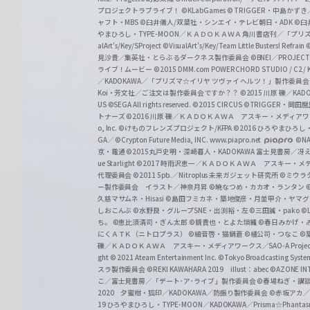
プロジェクトラブライブ！
©KLabGames
© TRIGGER・中島か
ャフト・MBS
©臼井儀人/双葉社・シンエイ・テレビ朝日・ADK
©臼
やまひろし・TYPE-MOON／ＫＡＤＯＫＡＷＡ 角川書店刊／「プ
alArt's/Key/SProject
©VisualArt's/Key/Team Little Busters! Refrain
見沙貴／集英社・とらぶるダークネス製作委員会
©BNEI／PROJECT 
ライブ！ムービー
©2015 DMM.com POWERCHORD STUDIO / C2 / KA
／KADOKAWA／「プリズマ☆イリヤ ツヴァイ ヘルツ！」製作委員
Koi・芳文社／ご注文は製作委員会ですか？？
©2015 川原 礫／KA
US ©SEGA All rights reserved.
©2015 CIRCUS
©TRIGGER・岡
トナーズ
©2016 川原 礫／ＫＡＤＯＫＡＷＡ アスキー・メディアワークス刊
o, Inc. ©けものフレンズプロジェクト/KFPA
©2016 ひろやまひろし
GA／ ©Crypton Future Media, INC. www.piapro.net
©NA
京・電通
©2015丸戸史明・深崎暮人・KADOKAWA 富士見書房／
ue Starlight
©2017 時雨沢恵一／ＫＡＤＯＫＡＷＡ アスキー・メディアワー
代理委員会
©2011 5pb.／Nitroplus 未来ガジェット研究所
©ミウラ
ー製作委員会 イラスト／神奈月昇
©暁なつめ・カカオ・ランタン
久慈マサムネ・Hisasi
©島田フミカネ・築地俊彦・月並甲介・ヤマ
しおこんぶ
©水野良・グループSNE・出渕裕・左
©三田誠・pako
©
ち。
©恵比須清司・ぎん太郎
©鏡貴也・とよた瑣織
©春日みかげ・
にくＡＴＫ（ニトロプラス）
©細音啓・猫鍋蒼
©橘公司・つなこ
©
礫／ＫＡＤＯＫＡＷＡ アスキー・メディアワークス／SAO-A Projec
ght
© 2021 Ateam Entertainment Inc.
©Tokyo Broadcasting System 
スラ製作委員会 ©REKI KAWAHARA 2019 illust：abec
©AZONE 
こ／富士見書房／「デート･ア･ライブ」製作委員会
©春場ねぎ・講談
2020 夕蜜柑・狐印／KADOKAWA／防振り製作委員会
©赤坂アカ
19 ひろやまひろし・TYPE-MOON／KADOKAWA／Prisma☆Phant