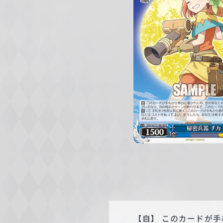
c
h
w
a
r
z
【自】 このカードが