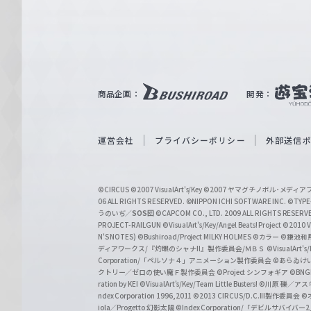
e
ヴ
ァ
ル
ツ
｜
商品企画：
開発：
W
e
i
運営会社
プライバシーポリシー
外部送信
ß
S
©CIRCUS
©2007 VisualArt's/Key
©2007 ヤマグチノボル･メデ
c
06 ALL RIGHTS RESERVED.
©NIPPON ICHI SOFTWARE INC. ©TYPE-
うのいぢ／
SOS団
©CAPCOM CO., LTD. 2009 ALL RIGHTS RESERV
h
PROJECT-RAILGUN
©VisualArt's/Key/Angel Beats! Project
©2010 Vi
w
N'S NOTES)
©Bushiroad/Project MILKY HOLMES
©カラー
©鎌池和馬
ディアワークス/『灼眼のシャナII』製作委員会/ＭＢＳ
©VisualArt's
a
Corporation/「ペルソナ４」アニメーション製作委員会
©あらゐけ
クトリー／ゼロの使い魔Ｆ製作委員会
©Project シンフォギア
©BNG
r
ration by KEI
©VisualArt's/Key/Team Little Busters!
©川原 礫／アスキ
z
ndex Corporation 1996,2011
©2013 CIRCUS/D.C.III製作委員会
©
iola／Progetto 幻影太陽
©Index Corporation/「デビルサバ