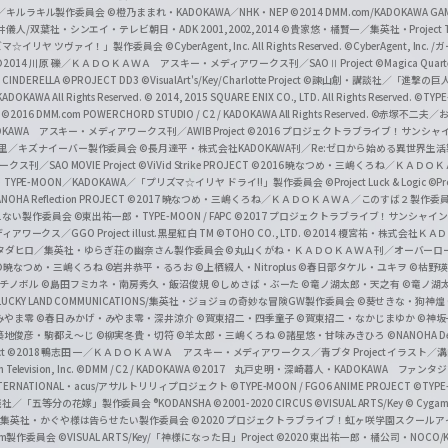
c
ずき／キルラキル製作委員会
©橙乃ままれ・KADOKAWA／NHK・NEP
©2014 DMM.com/KADOKAWA GAMES
井儀人/双葉社・シンエイ・テレビ朝日・ADK 2001,2002,2014
©貴家悠・橘賢一／集英社・Project T
i
リズマ☆イリヤ ツヴァイ！」製作委員会
©CyberAgent, Inc. All Rights Reserved.
©CyberAgent, I
a
©2014 川原 礫／ＫＡＤＯＫＡＷＡ アスキー・メディアワークス刊／SAOⅡ Project
©Magica Quart
CINDERELLA ©PROJECT DD3
©VisualArt's/Key/Charlotte Project
©諫山創・講談社／「進撃の巨
l
DOKAWA All Rights Reserved.
© 2014, 2015 SQUARE ENIX CO., LTD. All Rights Reserved.
©TYPE
会
©2016 DMM.com POWERCHORD STUDIO / C2 / KADOKAWA All Rights Reserved.
©赤塚不二夫／
C
DOKAWA アスキー・メディアワークス刊／AWIB Project
©2016 プロジェクトラブライブ！サンシャイ
h
田麿里／キズナイーバー製作委員会
©長月達平・株式会社KADOKAWA刊／Re:ゼロから始める異世界生
／SAO MOVIE Project
©ViVid Strike PROJECT ©2016 暁なつめ・三嶋くろね／Ｋ
a
・TYPE-MOON／KADOKAWA／「プリズマ☆イリヤ ドライ!!」製作委員会
©Project Luck & Logic
©P
NOHA Reflection PROJECT
©2017 暁なつめ・三嶋くろね／ＫＡＤＯＫＡＷＡ／このすば２製作委
n
冴えない製作委員会
©東出祐一郎・TYPE-MOON / FAPC
©2017 プロジェクトラブライブ！サンシャイン!
n
クス／GGO Project illust.黒星紅白
TM ©TOHO CO., LTD.
©2014 榎宮祐・株式会社Ｋ
タダヒロ／集英社・ゆらぎ荘の幽奈さん製作委員会
©丸山くがね・ＫＡＤＯＫＡＷＡ刊／オーバーロ
e
©暁なつめ・三嶋くろね
©岩井恭平・るろお
©上栖綴人・Nitroplus
©春日部タケル・ユキヲ
©枯野瑛
グチノボル
©島田フミカネ・南房秀久・飯沼俊規
©しめさば・ぶーた
©竜ノ湖太郎・天之有
©竜ノ湖
l
LUCKY LAND COMMUNICATIONS/集英社・ジョジョの奇妙な冒険GW製作委員会
©葵せきな・狗神煌
みやま零 ©春日みかげ・みやま零・深井涼介
©賀東招二・四季童子
©賀東招二・なかじまゆか
©神坂
築地俊彦・駒都え～じ
©柳実冬貴・切符
©羊太郎・三嶋くろね
©諸星悠・甘味みきひろ
©NANOHA De
t
©2018 鴨志田 一／ＫＡＤＯＫＡＷＡ アスキー・メディアワークス／青ブタ Project イラスト／
Television, Inc.
©DMM / C2 / KADOKAWA
©2017 丸戸史明・深崎暮人・KADOKAWA ファン
INTERNATIONAL・acus/アサルトリリィプロジェクト
©TYPE-MOON / FGO6 ANIME PROJECT
©TYPE
社／「五等分の花嫁」製作委員会 ®KODANSHA
©2001-2020 CIRCUS
©VISUAL ARTS/Key
© Cygame
／集英社・かぐや様は告らせたい製作委員会
©2020 プロジェクトラブライブ！虹ヶ咲学園スクール
asm製作委員会
©VISUAL ARTS/Key/「神様になった日」Project
©2020 東出祐一郎・橘公司・NOCO