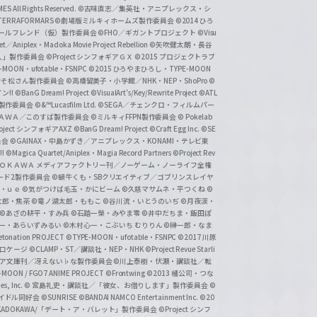
 All Rights Reserved.
©古味直志／集英社・アニプレックス・シ
ERRAFORMARS
©劇場版ミルキィホームズ製作委員会
©2014 ひろ
nc. /ガールフレンド（仮）製作委員会
©FHO／ギガントプロジェクト
©Visu
et／Aniplex・Madoka Movie Project Rebellion
©矢吹健太朗・長谷
人」製作委員会
©Project シンフォギアＧＸ
©2015 プロジェクトラブ
-MOON・ufotable・FSNPC
©2015 ひろやまひろし・TYPE-MOON
おそ松さん製作委員会
©高橋留美子・小学館／NHK・NEP・ShoPro
©
ン!!
©BanG Dream! Project
©VisualArt's/Key/Rewrite Project
©ATL
活製作委員会
©&™Lucasfilm Ltd.
©SEGA／チェンクロ・フィルムパー
ＡＤＯＫＡＷＡ／このすば製作委員会
©ミルキィFFPN製作委員会
© Pokelab
roject シンフォギアAXZ
©BanG Dream! Project
©Craft Egg Inc.
©SE
員会
©GAINAX・中島かずき／アニプレックス・KONAMI・テレビ東
!
©Magica Quartet/Aniplex・Magia Record Partners
©Project Rev
ＡＤＯＫＡＷＡ メディアファクトリー刊／ノーゲーム・ノーライフ全権
ード2製作委員会
©蝸牛くも・SBクリエイティブ／ゴブリンスレイヤ
・ｕｅ ©気がつけば毛玉・かにビーム
©久慈マサムネ・平つくね
©
太郎・焦茶
©竜ノ湖太郎・ももこ
©谷川流・いとうのいぢ
©月夜涙・
©あざの耕平・すみ兵 ©石踏一榮・みやま零
©井中だちま・飯田ぽ
一・あらいずみるい
©木村心一・こぶいち むりりん
©榊一郎・なま
tonation PROJECT
©TYPE-MOON・ufotable・FSNPC
©2017 川原
溝口ケージ
©CLAMP・ST／講談社・NEP・NHK
©Project Revue Starli
タジア文庫刊／冴えない♭な製作委員会
©川上泰樹・伏瀬・講談社／転
-MOON / FGO7 ANIME PROJECT
©Frontwing
©2013 橘公司・つな
s, Inc.
© 宮島礼吏・講談社／「彼女、お借りします」製作委員会
©
アイドル同好会
©SUNRISE ©BANDAI NAMCO Entertainment Inc.
©20
/KADOKAWA/「デート・ア・バレット」製作委員会
©Project シンフ