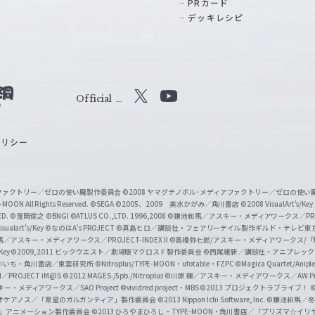
PRカード
デッキレシピ
Official
X
Y
o
ポリシー
u
T
u
ィアファクトリー／ゼロの使い魔製作委員会
©2008 ヤマグチノボル･メディアファクトリー／ゼロの使
b
MOON All Rights Reserved.
©SEGA
©2005、2009 美水かがみ／角川書店
©2008 VisualArt's/Key
ED.
©窪岡俊之
©BNGI
©ATLUS CO.,LTD. 1996,2008
©鎌池和馬／アスキー・メディアワークス／PROJE
e
sualart's/Key
©なのはA's PROJECT
©真島ヒロ／講談社・フェアリーテイル製作ギルド・テレビ東
／アスキー・メディアワークス／PROJECT-INDEX II
©高橋弥七郎/アスキー・メディアワークス/
O
/Key
©2009,2011 ビックウエスト／劇場版マクロスＦ製作委員会
©西尾維新／講談社・アニプレッ
f
いいち・角川書店／東雲研究所
©Nitroplus/TYPE-MOON・ufotable・FZPC
©Magica Quartet/Anip
I／PROJECT iM@S
©2012 MAGES./5pb./Nitroplus
©川原 礫／アスキー・メディアワークス／AW Pro
f
ー・メディアワークス／SAO Project
©vividred project・MBS ©2013 プロジェクトラブライブ！
©
i
オケアノス／「翠星のガルガンティア」製作委員会
©2013 Nippon Ichi Software, Inc.
©鎌池和馬／冬川
イバー2」アニメーション製作委員会
©2013 ひろやまひろし・TYPE-MOON・角川書店／「プリズマ☆イ