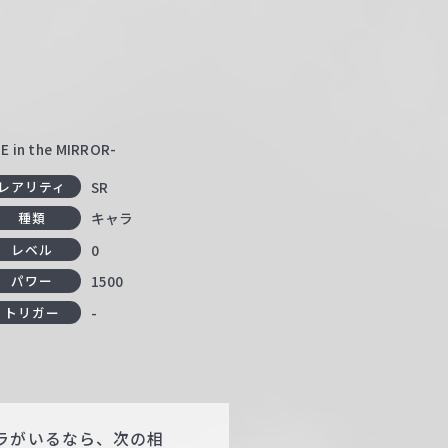
n the MIRROR-
SR
レアリティ
キャラ
種類
0
レベル
1500
パワー
-
トリガー
ラがいるなら、次の相