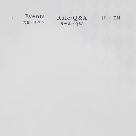
Events
Rule/Q&A
JP
EN
大会・イベン
ルール・Q&A
ト