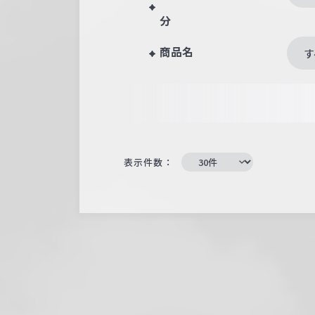
分
商品名
す
表示件数：