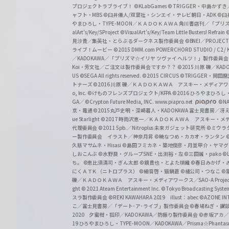
プロジェクトラブライブ！
©KLabGames
© TRIGGER・中島か
ャフト・MBS
©臼井儀人/双葉社・シンエイ・テレビ朝日・ADK
©臼
やまひろし・TYPE-MOON／ＫＡＤＯＫＡＷＡ 角川書店刊／「プ
alArt's/Key/SProject
©VisualArt's/Key/Team Little Busters! Refrain
見沙貴／集英社・とらぶるダークネス製作委員会
©BNEI／PROJECT 
ライブ！ムービー
©2015 DMM.com POWERCHORD STUDIO / C2 / KA
／KADOKAWA／「プリズマ☆イリヤ ツヴァイ ヘルツ！」製作委員
Koi・芳文社／ご注文は製作委員会ですか？？
©2015 川原 礫／KA
US ©SEGA All rights reserved.
©2015 CIRCUS
©TRIGGER・岡
トナーズ
©2016 川原 礫／ＫＡＤＯＫＡＷＡ アスキー・メディアワークス刊
o, Inc. ©けものフレンズプロジェクト/KFPA
©2016 ひろやまひろし
GA／ ©Crypton Future Media, INC. www.piapro.net
©NA
京・電通
©2015丸戸史明・深崎暮人・KADOKAWA 富士見書房／
ue Starlight
©2017 時雨沢恵一／ＫＡＤＯＫＡＷＡ アスキー・メディアワー
代理委員会
©2011 5pb.／Nitroplus 未来ガジェット研究所
©ミウラ
ー製作委員会 イラスト／神奈月昇
©暁なつめ・カカオ・ランタン
久慈マサムネ・Hisasi
©島田フミカネ・築地俊彦・月並甲介・ヤマ
しおこんぶ
©水野良・グループSNE・出渕裕・左
©三田誠・pako
©
ち。
©恵比須清司・ぎん太郎
©鏡貴也・とよた瑣織
©春日みかげ・
にくＡＴＫ（ニトロプラス）
©細音啓・猫鍋蒼
©橘公司・つなこ
©
礫／ＫＡＤＯＫＡＷＡ アスキー・メディアワークス／SAO-A Projec
ght
© 2021 Ateam Entertainment Inc.
©Tokyo Broadcasting System 
スラ製作委員会 ©REKI KAWAHARA 2019 illust：abec
©AZONE 
こ／富士見書房／「デート･ア･ライブ」製作委員会
©春場ねぎ・講談
2020 夕蜜柑・狐印／KADOKAWA／防振り製作委員会
©赤坂アカ
19 ひろやまひろし・TYPE-MOON／KADOKAWA／Prisma☆Phant