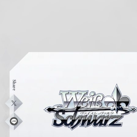
Share
ヴ
ァ
イ
X
ス
シ
L
i
ュ
n