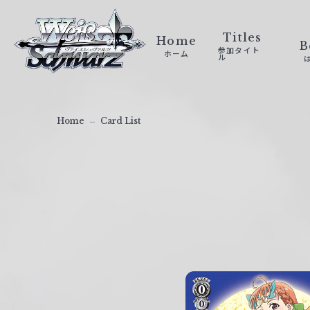
ヴ
ァ
Titles
Home
B
参加タイト
ホーム
イ
ル
ス
シ
ュ
Home
Card List
ヴ
ァ
ル
ツ
｜
W
e
i
ß
S