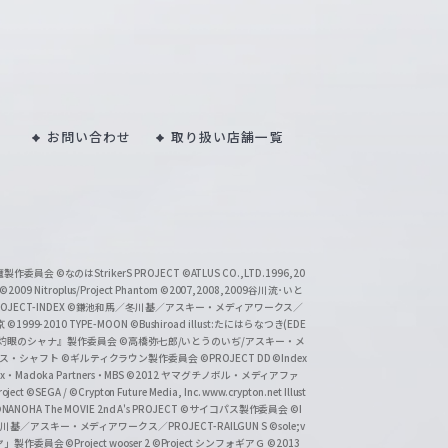
お問い合わせ
取り扱い店舗一覧
い魔製作委員会
©なのはStrikerS PROJECT
©ATLUS CO.,LTD.1996,20
©2009 Nitroplus/Project Phantom
©2007,2008,2009谷川流･いと
CT-INDEX
©鎌池和馬／冬川基／アスキー・メディアワークス／
京
©1999-2010 TYPE-MOON
©Bushiroad illust:たにはらなつき(EDE
『灼眼のシャナ』製作委員会
©高橋弥七郎/いとうのいぢ/アスキー・メ
クス・シャフト
©ギルティクラウン製作委員会
©PROJECT DD ©Index
lex・Madoka Partners・MBS
©2012 ヤマグチノボル・メディアファ
ject
©SEGA / ©Crypton Future Media, Inc. www.crypton.net Illust
NANOHA The MOVIE 2nd A's PROJECT
©サイコパス製作委員会
©I
基／アスキー・メディアワークス／PROJECT-RAILGUN S
©sole;v
リヤ」製作委員会
©Project wooser 2
©Project シンフォギアＧ
©2013