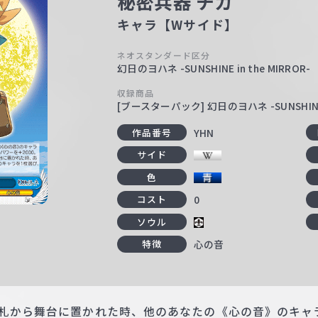
秘密兵器 チカ
キャラ【Wサイド】
ネオスタンダード区分
幻日のヨハネ -SUNSHINE in the MIRROR-
収録商品
[ブースターパック] 幻日のヨハネ -SUNSHINE i
YHN
作品番号
サイド
色
0
コスト
ソウル
心の音
特徴
手札から舞台に置かれた時、他のあなたの《心の音》のキャ