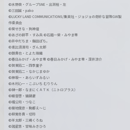
©水野良・グループSNE・出渕裕・左
©三田誠・pako
©LUCKY LAND COMMUNICATIONS/集英社・ジョジョの奇妙な冒険GW製
作委員会
©葵せきな・狗神煌
©あざの耕平・すみ兵 ©石踏一榮・みやま零
©井中だちま・飯田ぽち。
©恵比須清司・ぎん太郎
©鏡貴也・とよた瑣織
©春日みかげ・みやま零 ©春日みかげ・みやま零・深井涼介
©賀東招二・四季童子
©賀東招二・なかじまゆか
©神坂一・あらいずみるい
©木村心一・こぶいち むりりん
©榊一郎・なまにくＡＴＫ（ニトロプラス）
©細音啓・猫鍋蒼
©橘公司・つなこ
©築地俊彦・駒都え～じ
©柳実冬貴・切符
©羊太郎・三嶋くろね
©諸星悠・甘味みきひろ