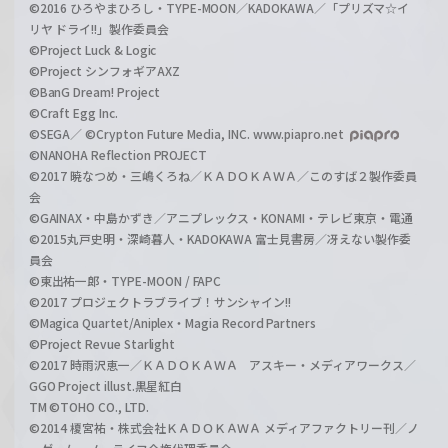
©2016 ひろやまひろし・TYPE-MOON／KADOKAWA／「プリズマ☆イ
リヤ ドライ!!」製作委員会
©Project Luck & Logic
©Project シンフォギアAXZ
©BanG Dream! Project
©Craft Egg Inc.
©SEGA／ ©Crypton Future Media, INC. www.piapro.net
©NANOHA Reflection PROJECT
©2017 暁なつめ・三嶋くろね／ＫＡＤＯＫＡＷＡ／このすば２製作委員
会
©GAINAX・中島かずき／アニプレックス・KONAMI・テレビ東京・電通
©2015丸戸史明・深崎暮人・KADOKAWA 富士見書房／冴えない製作委
員会
©東出祐一郎・TYPE-MOON / FAPC
©2017 プロジェクトラブライブ！サンシャイン!!
©Magica Quartet/Aniplex・Magia Record Partners
©Project Revue Starlight
©2017 時雨沢恵一／ＫＡＤＯＫＡＷＡ アスキー・メディアワークス／
GGO Project illust.黒星紅白
TM ©TOHO CO., LTD.
©2014 榎宮祐・株式会社ＫＡＤＯＫＡＷＡ メディアファクトリー刊／ノ