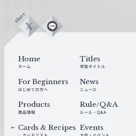
Share
X
L
i
n
e
Home
Titles
ホーム
参加タイトル
For Beginners
News
はじめての方へ
ニュース
Products
Rule/Q&A
商品情報
ルール・Q&A
Cards & Recipes
Events
カードリスト
大会・イベント