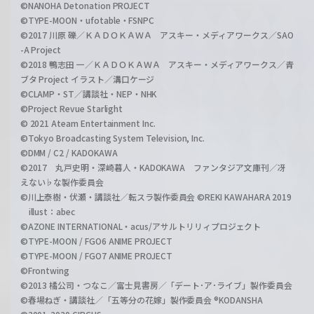
©NANOHA Detonation PROJECT
©TYPE-MOON・ufotable・FSNPC
©2017 川原 礫／ＫＡＤＯＫＡＷＡ アスキー・メディアワークス／SAO
-A Project
©2018 鴨志田 一／ＫＡＤＯＫＡＷＡ アスキー・メディアワークス／青
ブタ Project イラスト／溝口ケージ
©CLAMP・ST／講談社・NEP・NHK
©Project Revue Starlight
© 2021 Ateam Entertainment Inc.
©Tokyo Broadcasting System Television, Inc.
©DMM / C2 / KADOKAWA
©2017 丸戸史明・深崎暮人・KADOKAWA ファンタジア文庫刊／冴
えない♭な製作委員会
©川上泰樹・伏瀬・講談社／転スラ製作委員会 ©REKI KAWAHARA 2019
illust：abec
©AZONE INTERNATIONAL・acus/アサルトリリィプロジェクト
©TYPE-MOON / FGO6 ANIME PROJECT
©TYPE-MOON / FGO7 ANIME PROJECT
©Frontwing
©2013 橘公司・つなこ／富士見書房／「デート･ア･ライブ」製作委員会
©春場ねぎ・講談社／「五等分の花嫁」製作委員会 ®KODANSHA