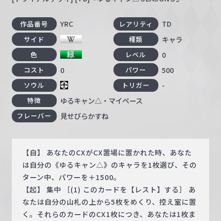
YRC
TD
作品番号
レアリティ
キャラ
サイド
種類
0
色
レベル
0
500
コスト
パワー
-
ソウル
トリガー
ゆるキャン△・マイペース
特徴
見せびらかすね
フレーバー
【自】 あなたのCXがCX置場に置かれた時、あなた
は自分の《ゆるキャン△》のキャラを1枚選び、その
ターン中、パワーを＋1500。
【起】 集中 ［(1) このカードを【レスト】する］ あ
なたは自分の山札の上から5枚をめくり、控え室に置
く。それらのカードのCX1枚につき、あなたは1枚ま