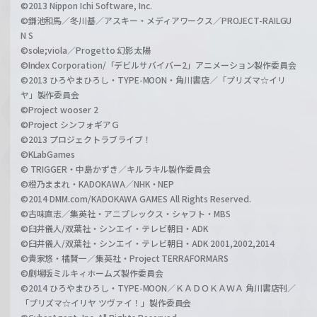
©2013 Nippon Ichi Software, Inc.
©鎌池和馬／冬川基／アスキー・メディアワークス／PROJECT-RAILGU
N S
©sole;viola／Progetto 幻影太陽
©Index Corporation/「デビルサバイバー2」アニメーション製作委員会
©2013 ひろやまひろし・TYPE-MOON・角川書店／「プリズマ☆イリ
ヤ」製作委員会
©Project wooser 2
©Project シンフォギアＧ
©2013 プロジェクトラブライブ！
©KLabGames
© TRIGGER・中島かずき／キルラキル製作委員会
©橙乃ままれ・KADOKAWA／NHK・NEP
©2014 DMM.com/KADOKAWA GAMES All Rights Reserved.
©古味直志／集英社・アニプレックス・シャフト・MBS
©臼井儀人/双葉社・シンエイ・テレビ朝日・ADK
©臼井儀人/双葉社・シンエイ・テレビ朝日・ADK 2001,2002,2014
©貴家悠・橘賢一／集英社・Project TERRAFORMARS
©劇場版ミルキィホームズ製作委員会
©2014 ひろやまひろし・TYPE-MOON／ＫＡＤＯＫＡＷＡ 角川書店刊／
「プリズマ☆イリヤ ツヴァイ！」製作委員会