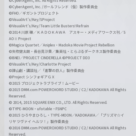
©CyberAgent, Inc. All Rights Reserved.
©CyberAgent, Inc. /ガールフレンド（仮）製作委員会
©FHO／ギガントプロジェクト
©VisualArt's/Key/SProject
©VisualArt's/Key/Team Little Busters! Refrain
©2014 川原 礫／ＫＡＤＯＫＡＷＡ アスキー・メディアワークス刊／S
AOⅡ Project
©Magica Quartet／Aniplex・Madoka Movie Project Rebellion
©矢吹健太朗・長谷見沙貴／集英社・とらぶるダークネス製作委員会
©BNEI／PROJECT CINDERELLA ©PROJECT DD3
©VisualArt's/Key/Charlotte Project
©諫山創・講談社／「進撃の巨人」製作委員会
©Project シンフォギアＧＸ
©2015 プロジェクトラブライブ！ムービー
©2015 DMM.com POWERCHORD STUDIO / C2 / KADOKAWA All Rights
Reserved.
© 2014, 2015 SQUARE ENIX CO., LTD. All Rights Reserved.
©TYPE-MOON・ufotable・FSNPC
©2015 ひろやまひろし・TYPE-MOON／KADOKAWA／「プリズマ☆イ
リヤ ツヴァイ ヘルツ！」製作委員会
©2016 DMM.com POWERCHORD STUDIO / C2 / KADOKAWA All Rights
Reserved.