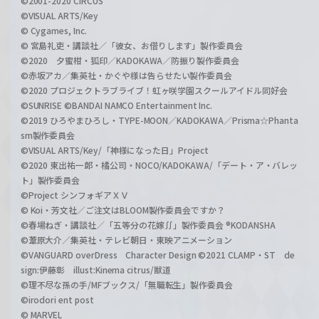
©2001-2020 CIRCUS
©VISUAL ARTS/Key
© Cygames, Inc.
© 宮島礼吏・講談社／「彼女、お借りします」製作委員会
©2020 夕蜜柑・狐印／KADOKAWA／防振り製作委員会
©赤坂アカ／集英社・かぐや様は告らせたい製作委員会
©2020 プロジェクトラブライブ！虹ヶ咲学園スクールアイドル同好会
©SUNRISE ©BANDAI NAMCO Entertainment Inc.
©2019 ひろやまひろし・TYPE-MOON／KADOKAWA／Prisma☆Phanta
sm製作委員会
©VISUAL ARTS/Key/「神様になった日」Project
©2020 東出祐一郎・橘公司・NOCO/KADOKAWA/「デート・ア・バレッ
ト」製作委員会
©Project シンフォギアＸＶ
© Koi・芳文社／ご注文はBLOOM製作委員会ですか？
©春場ねぎ・講談社／「五等分の花嫁∬」製作委員会 ®KODANSHA
©葦原大介／集英社・テレビ朝日・東映アニメーション
©VANGUARD overDress Character Design ©2021 CLAMP・ST de
sign:伊藤彰 illust:Kinema citrus/獣道
©理不尽な孫の手/MFブックス/「無職転生」製作委員会
©irodori ent post
© MARVEL