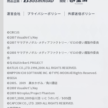
商品企画：
開発：
ß
e
S
O
運営会社
プライバシーポリシー
外部送信ポリシー
c
f
h
f
w
i
a
©CIRCUS
c
©2007 VisualArt's/Key
r
i
©2007 ヤマグチノボル･メディアファクトリー／ゼロの使い魔製作委員
z
会
a
©2008 ヤマグチノボル･メディアファクトリー／ゼロの使い魔製作委員
l
会
C
©なのはStrikerS PROJECT
h
©ATLUS CO.,LTD.1996,2006 ALL RIGHTS RESERVED.
a
©NIPPON ICHI SOFTWARE INC. ©TYPE-MOON All Rights Reserved.
n
©SEGA
©2005、2009 美水かがみ／角川書店
n
©2008 VisualArt's/Key
e
©2009 Nitroplus/Project Phantom
l
©2007,2008,2009谷川流･いとうのいぢ／
SOS団
©CAPCOM CO., LTD. 2009 ALL RIGHTS RESERVED.