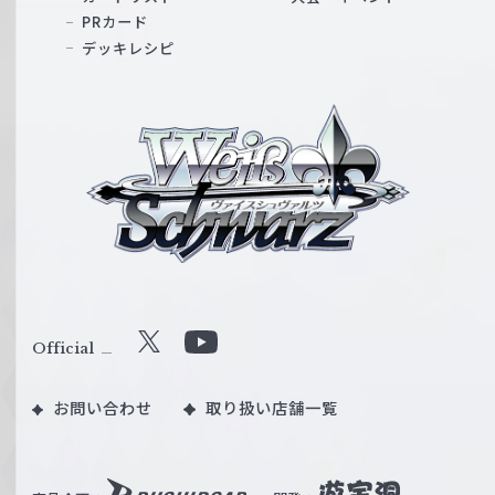
PRカード
デッキレシピ
ヴ
ァ
イ
ス
シ
ュ
ヴ
ァ
ル
Official
X
Y
ツ
o
｜
お問い合わせ
取り扱い店舗一覧
u
W
T
e
u
i
b