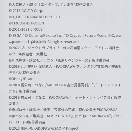
©大森藤ノ・SBクリエイティブ/ダンまち4製作委員会
© 2016 COVER Corp.
©D_CIDE TRAUMEREI PROJECT
©CIRCUS/ ©HIKOSEN
©2001-2021 CIRCUS
© SEGA / © Colorful Palette Inc. / © Crypton Future Media, INC. ww
w.piapro.net
All rights reserved.
©2022 プロジェクトラブライブ！虹ヶ咲学園スクールアイドル同好会
©クール教信者／双葉社
©和久井健・講談社／アニメ「東京リベンジャーズ」製作委員会
©2019 丸戸史明・深崎暮人・KADOKAWA ファンタジア文庫刊／映画も
冴えない製作委員会
©Disney/Pixar
©2014 橘公司・つなこ/KADOKAWA 富士見書房刊/「デート・ア・ライ
ブⅡ」製作委員会
©2019 橘公司・つなこ／KADOKAWA／「デート・ア・ライブⅢ」製作
委員会
©春場ねぎ・講談社／映画「五等分の花嫁」製作委員会 ®KODANSHA
©藤本タツキ／集英社・ＭＡＰＰＡ ©丸山くがね・KADOKAWA刊／オー
バーロード4製作委員会
©2020 川原 礫/KADOKAWA/SAO-P Project