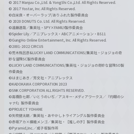
© 2017 Manjuu Co.,Ltd. & YongShi Co.,Ltd. All Rights Reserved.
© 2017 Yostar, Inc. All Rights Reserved.
©白米良・オーバーラップ/ありふれた製作委員会
© 2020 DONUTS Co. Ltd. All Rights Reserved.
©遠藤達哉／集英社・SPY×FAMILY製作委員会
©Spider Lily／アニプレックス・ABCアニメーション・BS11
©GungHo Online Entertainment, Inc. All Rights Reserved.
©2001-2022 CIRCUS
©荒木飛呂彦&LUCKY LAND COMMUNICATIONS/集英社・ジョジョの奇
妙な冒険SC製作委員会
©LUCKY LAND COMMUNICATIONS/集英社・ジョジョの奇妙な冒険SO製
作委員会
©はまじあき／芳文社・アニプレックス
©KADOKAWA CORPORATION 2023
©SNK CORPORATION ALL RIGHTS RESERVED.
©高橋弥七郎／いとうのいぢ／アスキー･メディアワークス／『灼眼のシ
ャナF』製作委員会
©PROJECT YOHANE
©矢吹健太朗／集英社・あやかしトライアングル製作委員会
©赤坂アカ×横槍メンゴ／集英社・【推しの子】製作委員会
©Pyramid,Inc.／成子坂製作所