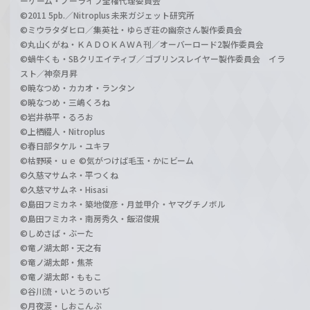
ーゲーム・ノーライフ全権代理委員会
©2011 5pb.／Nitroplus 未来ガジェット研究所
©ミウラタダヒロ／集英社・ゆらぎ荘の幽奈さん製作委員会
©丸山くがね・ＫＡＤＯＫＡＷＡ刊／オーバーロード2製作委員会
©蝸牛くも・SBクリエイティブ／ゴブリンスレイヤー製作委員会 イラ
スト／神奈月昇
©暁なつめ・カカオ・ランタン
©暁なつめ・三嶋くろね
©岩井恭平・るろお
©上栖綴人・Nitroplus
©春日部タケル・ユキヲ
©枯野瑛・ｕｅ ©気がつけば毛玉・かにビーム
©久慈マサムネ・平つくね
©久慈マサムネ・Hisasi
©島田フミカネ・築地俊彦・月並甲介・ヤマグチノボル
©島田フミカネ・南房秀久・飯沼俊規
©しめさば・ぶーた
©竜ノ湖太郎・天之有
©竜ノ湖太郎・焦茶
©竜ノ湖太郎・ももこ
©谷川流・いとうのいぢ
©月夜涙・しおこんぶ