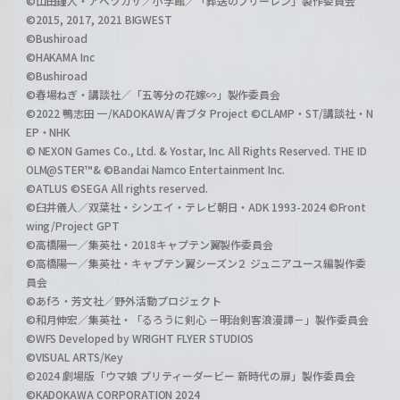
©山田鐘人・アベツカサ／小学館／「葬送のフリーレン」製作委員会
©2015, 2017, 2021 BIGWEST
©Bushiroad
©HAKAMA Inc
©Bushiroad
©春場ねぎ・講談社／「五等分の花嫁∽」製作委員会
©2022 鴨志田 一/KADOKAWA/青ブタ Project ©CLAMP・ST/講談社・N
EP・NHK
© NEXON Games Co., Ltd. & Yostar, Inc. All Rights Reserved. THE ID
OLM@STER™& ©Bandai Namco Entertainment Inc.
©ATLUS ©SEGA All rights reserved.
©臼井儀人／双葉社・シンエイ・テレビ朝日・ADK 1993-2024 ©Front
wing/Project GPT
©高橋陽一／集英社・2018キャプテン翼製作委員会
©高橋陽一／集英社・キャプテン翼シーズン２ ジュニアユース編製作委
員会
©あfろ・芳文社／野外活動プロジェクト
©和月伸宏／集英社・「るろうに剣心 －明治剣客浪漫譚－」製作委員会
©WFS Developed by WRIGHT FLYER STUDIOS
©VISUAL ARTS/Key
©2024 劇場版「ウマ娘 プリティーダービー 新時代の扉」製作委員会
©KADOKAWA CORPORATION 2024