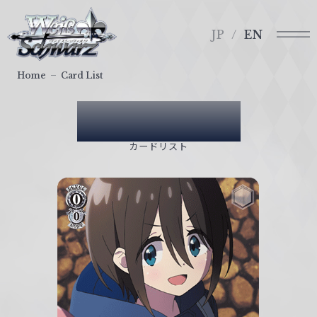
メ
ヴ
ニ
ァ
JP
EN
ュ
イ
ー
ス
Home
Card List
シ
ュ
Card List
ヴ
ァ
カードリスト
ル
ツ
｜
W
e
i
ß
S
c
h