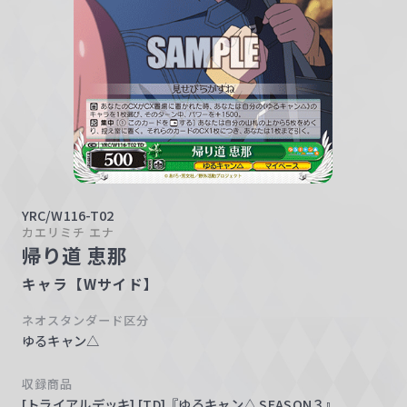
w
a
r
z
YRC/W116-T02
カエリミチ エナ
帰り道 恵那
キャラ【Wサイド】
ネオスタンダード区分
ゆるキャン△
収録商品
[トライアルデッキ] [TD]『ゆるキャン△ SEASON３』