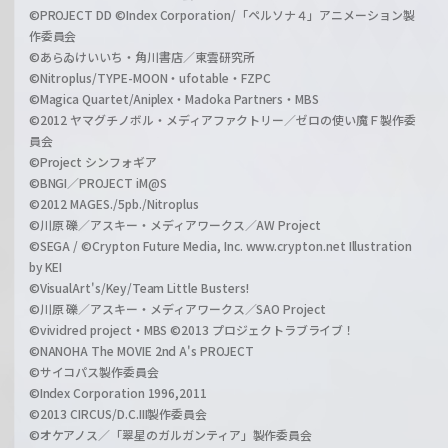
©PROJECT DD ©Index Corporation/「ペルソナ４」アニメーション製
作委員会
©あらゐけいいち・角川書店／東雲研究所
©Nitroplus/TYPE-MOON・ufotable・FZPC
©Magica Quartet/Aniplex・Madoka Partners・MBS
©2012 ヤマグチノボル・メディアファクトリー／ゼロの使い魔Ｆ製作委
員会
©Project シンフォギア
©BNGI／PROJECT iM@S
©2012 MAGES./5pb./Nitroplus
©川原 礫／アスキー・メディアワークス／AW Project
©SEGA / ©Crypton Future Media, Inc. www.crypton.net Illustration
by KEI
©VisualArt's/Key/Team Little Busters!
©川原 礫／アスキー・メディアワークス／SAO Project
©vividred project・MBS ©2013 プロジェクトラブライブ！
©NANOHA The MOVIE 2nd A's PROJECT
©サイコパス製作委員会
©Index Corporation 1996,2011
©2013 CIRCUS/D.C.III製作委員会
©オケアノス／「翠星のガルガンティア」製作委員会