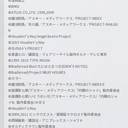
©窪岡俊之
©BNGI
©ATLUS CO.,LTD. 1996,2008
©鎌池和馬／アスキー・メディアワークス／PROJECT-INDEX
©鎌池和馬／冬川基／アスキー・メディアワークス／PROJECT-RAILGU
N
©VisualArt's/Key/Angel Beats! Project
©2010 Visualart's/Key
©なのはA's PROJECT
©真島ヒロ／講談社・フェアリーテイル製作ギルド・テレビ東京
©1999-2010 TYPE-MOON
©Bushiroad illust:たにはらなつき(EDEN'S NOTES)
©Bushiroad/Project MILKY HOLMES
©カラー
©鎌池和馬／アスキー・メディアワークス／PROJECT-INDEX II
©高橋弥七郎/アスキー・メディアワークス/『灼眼のシャナ』製作委員会
©高橋弥七郎/いとうのいぢ/アスキー・メディアワークス/『灼眼のシャ
ナII』製作委員会/ＭＢＳ
©VisualArt's/Key
©2009,2011 ビックウエスト／劇場版マクロスＦ製作委員会
©西尾維新／講談社・アニプレックス・シャフト
©ギルティクラウン製作委員会