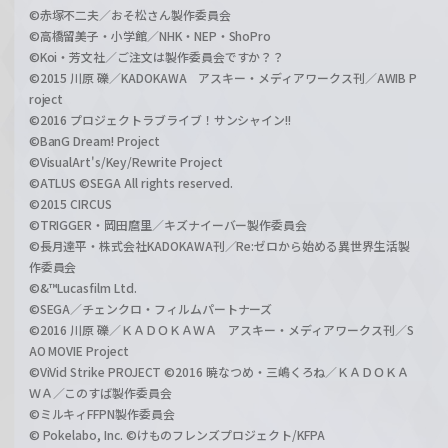
©赤塚不二夫／おそ松さん製作委員会
©高橋留美子・小学館／NHK・NEP・ShoPro
©Koi・芳文社／ご注文は製作委員会ですか？？
©2015 川原 礫／KADOKAWA アスキー・メディアワークス刊／AWIB P
roject
©2016 プロジェクトラブライブ！サンシャイン!!
©BanG Dream! Project
©VisualArt's/Key/Rewrite Project
©ATLUS ©SEGA All rights reserved.
©2015 CIRCUS
©TRIGGER・岡田麿里／キズナイーバー製作委員会
©長月達平・株式会社KADOKAWA刊／Re:ゼロから始める異世界生活製
作委員会
©&™Lucasfilm Ltd.
©SEGA／チェンクロ・フィルムパートナーズ
©2016 川原 礫／ＫＡＤＯＫＡＷＡ アスキー・メディアワークス刊／S
AO MOVIE Project
©ViVid Strike PROJECT ©2016 暁なつめ・三嶋くろね／ＫＡＤＯＫＡ
ＷＡ／このすば製作委員会
©ミルキィFFPN製作委員会
© Pokelabo, Inc. ©けものフレンズプロジェクト/KFPA