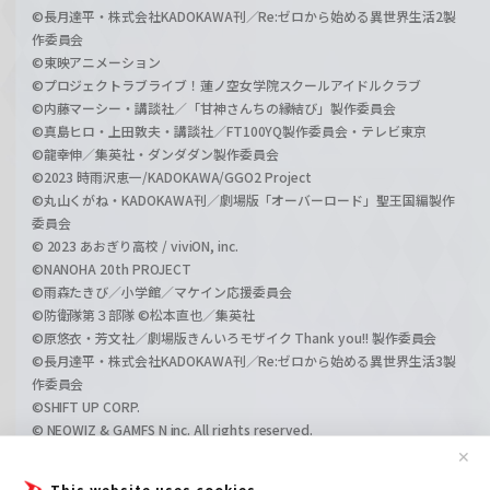
©長月達平・株式会社KADOKAWA刊／Re:ゼロから始める異世界生活2製
作委員会
©東映アニメーション
©プロジェクトラブライブ！蓮ノ空女学院スクールアイドルクラブ
©内藤マーシー・講談社／「甘神さんちの縁結び」製作委員会
©真島ヒロ・上田敦夫・講談社／FT100YQ製作委員会・テレビ東京
©龍幸伸／集英社・ダンダダン製作委員会
©2023 時雨沢恵一/KADOKAWA/GGO2 Project
©丸山くがね・KADOKAWA刊／劇場版「オーバーロード」聖王国編製作
委員会
© 2023 あおぎり高校 / viviON, inc.
©NANOHA 20th PROJECT
©雨森たきび／小学館／マケイン応援委員会
©防衛隊第３部隊 ©松本直也／集英社
©原悠衣・芳文社／劇場版きんいろモザイク Thank you!! 製作委員会
©長月達平・株式会社KADOKAWA刊／Re:ゼロから始める異世界生活3製
作委員会
©SHIFT UP CORP.
© NEOWIZ & GAMFS N inc. All rights reserved.
©ATLUS. ©SEGA.
✕
©GIRLS und PANZER Projekt
This website uses cookies