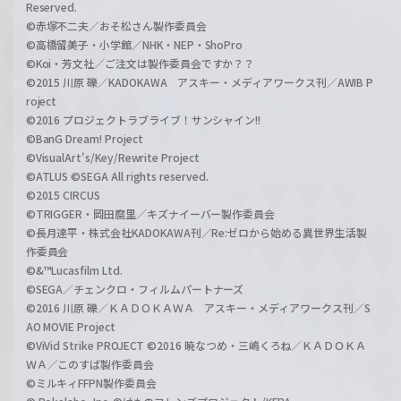
Reserved.
©赤塚不二夫／おそ松さん製作委員会
©高橋留美子・小学館／NHK・NEP・ShoPro
©Koi・芳文社／ご注文は製作委員会ですか？？
©2015 川原 礫／KADOKAWA アスキー・メディアワークス刊／AWIB P
roject
©2016 プロジェクトラブライブ！サンシャイン!!
©BanG Dream! Project
©VisualArt's/Key/Rewrite Project
©ATLUS ©SEGA All rights reserved.
©2015 CIRCUS
©TRIGGER・岡田麿里／キズナイーバー製作委員会
©長月達平・株式会社KADOKAWA刊／Re:ゼロから始める異世界生活製
作委員会
©&™Lucasfilm Ltd.
©SEGA／チェンクロ・フィルムパートナーズ
©2016 川原 礫／ＫＡＤＯＫＡＷＡ アスキー・メディアワークス刊／S
AO MOVIE Project
©ViVid Strike PROJECT ©2016 暁なつめ・三嶋くろね／ＫＡＤＯＫＡ
ＷＡ／このすば製作委員会
©ミルキィFFPN製作委員会