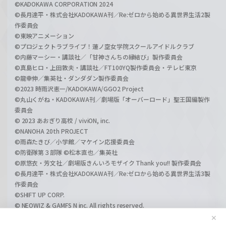
©KADOKAWA CORPORATION 2024
©長月達平・株式会社KADOKAWA刊／Re:ゼロから始める異世界生活2製
作委員会
©東映アニメーション
©プロジェクトラブライブ！蓮ノ空女学院スクールアイドルクラブ
©内藤マーシー・講談社／「甘神さんちの縁結び」製作委員会
©真島ヒロ・上田敦夫・講談社／FT100YQ製作委員会・テレビ東京
©龍幸伸／集英社・ダンダダン製作委員会
©2023 時雨沢恵一/KADOKAWA/GGO2 Project
©丸山くがね・KADOKAWA刊／劇場版「オーバーロード」聖王国編製作
委員会
© 2023 あおぎり高校 / viviON, inc.
©NANOHA 20th PROJECT
©雨森たきび／小学館／マケイン応援委員会
©防衛隊第３部隊 ©松本直也／集英社
©原悠衣・芳文社／劇場版きんいろモザイク Thank you!! 製作委員会
©長月達平・株式会社KADOKAWA刊／Re:ゼロから始める異世界生活3製
作委員会
©SHIFT UP CORP.
© NEOWIZ & GAMFS N inc. All rights reserved.
©ATLUS. ©SEGA.
✕