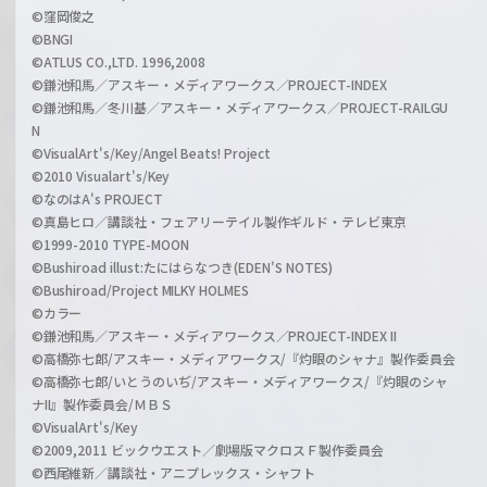
©窪岡俊之
©BNGI
©ATLUS CO.,LTD. 1996,2008
©鎌池和馬／アスキー・メディアワークス／PROJECT-INDEX
©鎌池和馬／冬川基／アスキー・メディアワークス／PROJECT-RAILGU
N
©VisualArt's/Key/Angel Beats! Project
©2010 Visualart's/Key
©なのはA's PROJECT
©真島ヒロ／講談社・フェアリーテイル製作ギルド・テレビ東京
©1999-2010 TYPE-MOON
©Bushiroad illust:たにはらなつき(EDEN'S NOTES)
©Bushiroad/Project MILKY HOLMES
©カラー
©鎌池和馬／アスキー・メディアワークス／PROJECT-INDEX II
©高橋弥七郎/アスキー・メディアワークス/『灼眼のシャナ』製作委員会
©高橋弥七郎/いとうのいぢ/アスキー・メディアワークス/『灼眼のシャ
ナII』製作委員会/ＭＢＳ
©VisualArt's/Key
©2009,2011 ビックウエスト／劇場版マクロスＦ製作委員会
©西尾維新／講談社・アニプレックス・シャフト