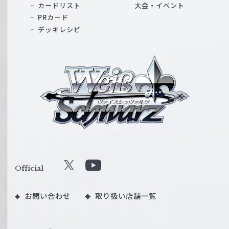
カードリスト
大会・イベント
PRカード
デッキレシピ
ヴ
ァ
イ
ス
シ
ュ
ヴ
ァ
ル
Official
X
Y
ツ
o
｜
お問い合わせ
取り扱い店舗一覧
u
W
T
e
u
i