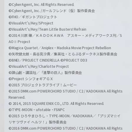
©CyberAgent, Inc. All Rights Reserved.
©CyberAgent, Inc. /ガールフレンド（仮）製作委員会
©FHO／ギガントプロジェクト
©VisualArt's/Key/SProject
©VisualArt's/Key/Team Little Busters! Refrain
©2014 川原 礫／ＫＡＤＯＫＡＷＡ アスキー・メディアワークス刊／S
AOⅡ Project
©Magica Quartet／Aniplex・Madoka Movie Project Rebellion
©矢吹健太朗・長谷見沙貴／集英社・とらぶるダークネス製作委員会
©BNEI／PROJECT CINDERELLA ©PROJECT DD3
©VisualArt's/Key/Charlotte Project
©諫山創・講談社／「進撃の巨人」製作委員会
©Project シンフォギアＧＸ
©2015 プロジェクトラブライブ！ムービー
©2015 DMM.com POWERCHORD STUDIO / C2 / KADOKAWA All Rights
Reserved.
© 2014, 2015 SQUARE ENIX CO., LTD. All Rights Reserved.
©TYPE-MOON・ufotable・FSNPC
©2015 ひろやまひろし・TYPE-MOON／KADOKAWA／「プリズマ☆イ
リヤ ツヴァイ ヘルツ！」製作委員会
©2016 DMM.com POWERCHORD STUDIO / C2 / KADOKAWA All Rights