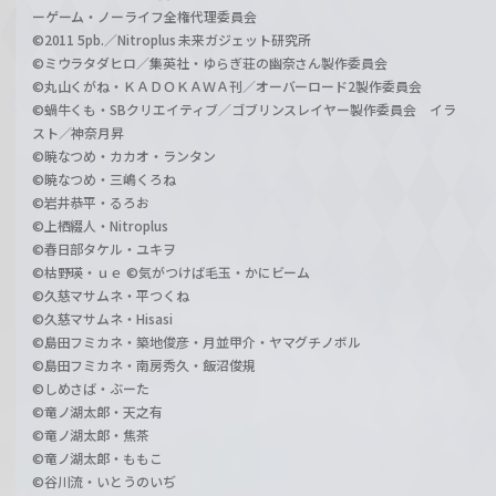
ーゲーム・ノーライフ全権代理委員会
©2011 5pb.／Nitroplus 未来ガジェット研究所
©ミウラタダヒロ／集英社・ゆらぎ荘の幽奈さん製作委員会
©丸山くがね・ＫＡＤＯＫＡＷＡ刊／オーバーロード2製作委員会
©蝸牛くも・SBクリエイティブ／ゴブリンスレイヤー製作委員会 イラ
スト／神奈月昇
©暁なつめ・カカオ・ランタン
©暁なつめ・三嶋くろね
©岩井恭平・るろお
©上栖綴人・Nitroplus
©春日部タケル・ユキヲ
©枯野瑛・ｕｅ ©気がつけば毛玉・かにビーム
©久慈マサムネ・平つくね
©久慈マサムネ・Hisasi
©島田フミカネ・築地俊彦・月並甲介・ヤマグチノボル
©島田フミカネ・南房秀久・飯沼俊規
©しめさば・ぶーた
©竜ノ湖太郎・天之有
©竜ノ湖太郎・焦茶
©竜ノ湖太郎・ももこ
©谷川流・いとうのいぢ