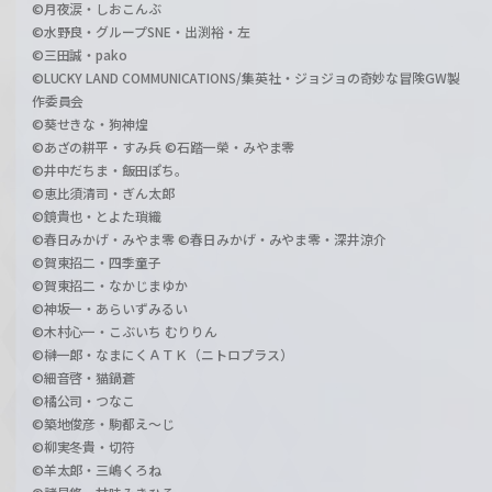
©月夜涙・しおこんぶ
©水野良・グループSNE・出渕裕・左
©三田誠・pako
©LUCKY LAND COMMUNICATIONS/集英社・ジョジョの奇妙な冒険GW製
作委員会
©葵せきな・狗神煌
©あざの耕平・すみ兵 ©石踏一榮・みやま零
©井中だちま・飯田ぽち。
©恵比須清司・ぎん太郎
©鏡貴也・とよた瑣織
©春日みかげ・みやま零 ©春日みかげ・みやま零・深井涼介
©賀東招二・四季童子
©賀東招二・なかじまゆか
©神坂一・あらいずみるい
©木村心一・こぶいち むりりん
©榊一郎・なまにくＡＴＫ（ニトロプラス）
©細音啓・猫鍋蒼
©橘公司・つなこ
©築地俊彦・駒都え～じ
©柳実冬貴・切符
©羊太郎・三嶋くろね