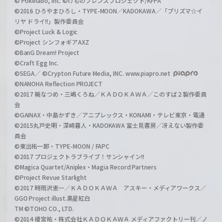
© Pokelabo, Inc. ©けものフレンズプロジェクト/KFPA
©2016 ひろやまひろし・TYPE-MOON／KADOKAWA／「プリズマ☆イ
リヤ ドライ!!」製作委員会
©Project Luck & Logic
©Project シンフォギアAXZ
©BanG Dream! Project
©Craft Egg Inc.
©SEGA／ ©Crypton Future Media, INC. www.piapro.net
©NANOHA Reflection PROJECT
©2017 暁なつめ・三嶋くろね／ＫＡＤＯＫＡＷＡ／このすば２製作委員
会
©GAINAX・中島かずき／アニプレックス・KONAMI・テレビ東京・電通
©2015丸戸史明・深崎暮人・KADOKAWA 富士見書房／冴えない製作委
員会
©東出祐一郎・TYPE-MOON / FAPC
©2017 プロジェクトラブライブ！サンシャイン!!
©Magica Quartet/Aniplex・Magia Record Partners
©Project Revue Starlight
©2017 時雨沢恵一／ＫＡＤＯＫＡＷＡ アスキー・メディアワークス／
GGO Project illust.黒星紅白
TM ©TOHO CO., LTD.
©2014 榎宮祐・株式会社ＫＡＤＯＫＡＷＡ メディアファクトリー刊／ノ