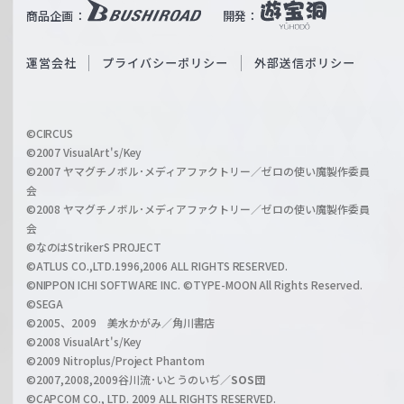
b
商品企画：
開発：
ß
e
S
O
運営会社
プライバシーポリシー
外部送信ポリシー
c
f
h
f
w
i
a
©CIRCUS
c
©2007 VisualArt's/Key
r
i
©2007 ヤマグチノボル･メディアファクトリー／ゼロの使い魔製作委員
z
会
a
©2008 ヤマグチノボル･メディアファクトリー／ゼロの使い魔製作委員
l
会
C
©なのはStrikerS PROJECT
h
©ATLUS CO.,LTD.1996,2006 ALL RIGHTS RESERVED.
a
©NIPPON ICHI SOFTWARE INC. ©TYPE-MOON All Rights Reserved.
n
©SEGA
©2005、2009 美水かがみ／角川書店
n
©2008 VisualArt's/Key
e
©2009 Nitroplus/Project Phantom
l
©2007,2008,2009谷川流･いとうのいぢ／
SOS団
©CAPCOM CO., LTD. 2009 ALL RIGHTS RESERVED.