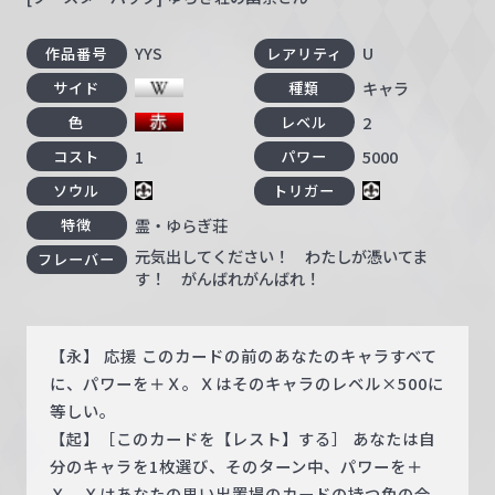
YYS
U
作品番号
レアリティ
キャラ
サイド
種類
2
色
レベル
1
5000
コスト
パワー
ソウル
トリガー
霊・ゆらぎ荘
特徴
元気出してください！ わたしが憑いてま
フレーバー
す！ がんばれがんばれ！
【永】 応援 このカードの前のあなたのキャラすべて
に、パワーを＋Ｘ。Ｘはそのキャラのレベル×500に
等しい。
【起】［このカードを【レスト】する］ あなたは自
分のキャラを1枚選び、そのターン中、パワーを＋
Ｘ。Ｘはあなたの思い出置場のカードの持つ色の合