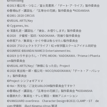
©Frontwing
©2013 橘公司・つなこ／富士見書房／「デート･ア･ライブ」製作委員会
©春場ねぎ・講談社／「五等分の花嫁」製作委員会 ®KODANSHA
©2001-2020 CIRCUS
©VISUAL ARTS/Key
© Cygames, Inc.
© 宮島礼吏・講談社／「彼女、お借りします」製作委員会
©2020 夕蜜柑・狐印／KADOKAWA／防振り製作委員会
©赤坂アカ／集英社・かぐや様は告らせたい製作委員会
©2020 プロジェクトラブライブ！虹ヶ咲学園スクールアイドル同好会
©SUNRISE ©BANDAI NAMCO Entertainment Inc.
©2019 ひろやまひろし・TYPE-MOON／KADOKAWA／Prisma☆Phanta
sm製作委員会
©VISUAL ARTS/Key/「神様になった日」Project
©2020 東出祐一郎・橘公司・NOCO/KADOKAWA/「デート・ア・バレッ
ト」製作委員会
©Project シンフォギアＸＶ
© Koi・芳文社／ご注文はBLOOM製作委員会ですか？
©春場ねぎ・講談社／「五等分の花嫁∬」製作委員会 ®KODANSHA
©葦原大介／集英社・テレビ朝日・東映アニメーション
©VANGUARD overDress Character Design ©2021 CLAMP・ST de
sign:伊藤彰 illust:Kinema citrus/獣道