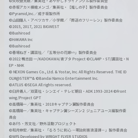
©矢吹健太朗／集英社・あやかしトライアングル製作委員会
©赤坂アカ×横槍メンゴ／集英社・【推しの子】製作委員会
©Pyramid,Inc.／成子坂製作所
©山田鐘人・アベツカサ／小学館／「葬送のフリーレン」製作委員会
©2015, 2017, 2021 BIGWEST
©Bushiroad
©HAKAMA Inc
©Bushiroad
©春場ねぎ・講談社／「五等分の花嫁∽」製作委員会
©2022 鴨志田 一/KADOKAWA/青ブタ Project ©CLAMP・ST/講談社・N
EP・NHK
© NEXON Games Co., Ltd. & Yostar, Inc. All Rights Reserved. THE ID
OLM@STER™& ©Bandai Namco Entertainment Inc.
©ATLUS ©SEGA All rights reserved.
©臼井儀人／双葉社・シンエイ・テレビ朝日・ADK 1993-2024 ©Front
wing/Project GPT
©高橋陽一／集英社・2018キャプテン翼製作委員会
©高橋陽一／集英社・キャプテン翼シーズン２ ジュニアユース編製作委
員会
©あfろ・芳文社／野外活動プロジェクト
©和月伸宏／集英社・「るろうに剣心 －明治剣客浪漫譚－」製作委員会
©WFS Developed by WRIGHT FLYER STUDIOS