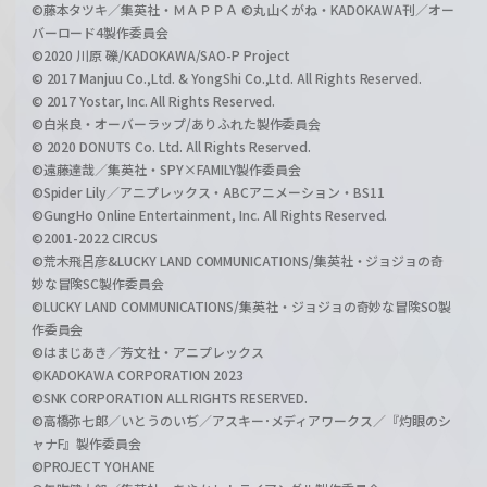
©藤本タツキ／集英社・ＭＡＰＰＡ ©丸山くがね・KADOKAWA刊／オー
バーロード4製作委員会
©2020 川原 礫/KADOKAWA/SAO-P Project
© 2017 Manjuu Co.,Ltd. & YongShi Co.,Ltd. All Rights Reserved.
© 2017 Yostar, Inc. All Rights Reserved.
©白米良・オーバーラップ/ありふれた製作委員会
© 2020 DONUTS Co. Ltd. All Rights Reserved.
©遠藤達哉／集英社・SPY×FAMILY製作委員会
©Spider Lily／アニプレックス・ABCアニメーション・BS11
©GungHo Online Entertainment, Inc. All Rights Reserved.
©2001-2022 CIRCUS
©荒木飛呂彦&LUCKY LAND COMMUNICATIONS/集英社・ジョジョの奇
妙な冒険SC製作委員会
©LUCKY LAND COMMUNICATIONS/集英社・ジョジョの奇妙な冒険SO製
作委員会
©はまじあき／芳文社・アニプレックス
©KADOKAWA CORPORATION 2023
©SNK CORPORATION ALL RIGHTS RESERVED.
©高橋弥七郎／いとうのいぢ／アスキー･メディアワークス／『灼眼のシ
ャナF』製作委員会
©PROJECT YOHANE