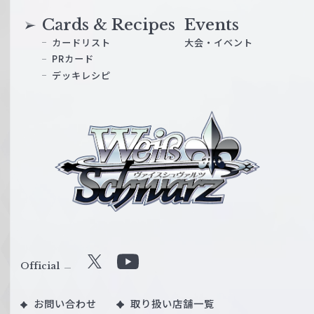
Cards & Recipes
Events
カードリスト
大会・イベント
PRカード
デッキレシピ
ヴ
ァ
イ
ス
シ
ュ
ヴ
ァ
ル
Official
X
Y
ツ
o
｜
お問い合わせ
取り扱い店舗一覧
u
W