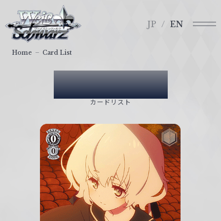
メ
ヴ
ニ
ァ
JP
EN
ュ
イ
ー
ス
Home
Card List
シ
ュ
Card List
ヴ
ァ
カードリスト
ル
ツ
｜
W
e
i
ß
S
c
h