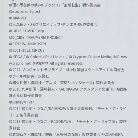
©理不尽な孫の手/MFブックス/「無職転生」製作委員会
©irodori ent post
© MARVEL
©大森藤ノ・SBクリエイティブ/ダンまち4製作委員会
© 2016 COVER Corp.
©D_CIDE TRAUMEREI PROJECT
©CIRCUS/ ©HIKOSEN
©2001-2021 CIRCUS
© SEGA / © Colorful Palette Inc. / © Crypton Future Media, INC. ww
w.piapro.net
All rights reserved.
©2022 プロジェクトラブライブ！虹ヶ咲学園スクールアイドル同好会
©クール教信者／双葉社
©和久井健・講談社／アニメ「東京リベンジャーズ」製作委員会
©2019 丸戸史明・深崎暮人・KADOKAWA ファンタジア文庫刊／映画も
冴えない製作委員会
©Disney/Pixar
©2014 橘公司・つなこ/KADOKAWA 富士見書房刊/「デート・ア・ライ
ブⅡ」製作委員会
©2019 橘公司・つなこ／KADOKAWA／「デート・ア・ライブⅢ」製作
委員会
©春場ねぎ・講談社／映画「五等分の花嫁」製作委員会 ®KODANSHA