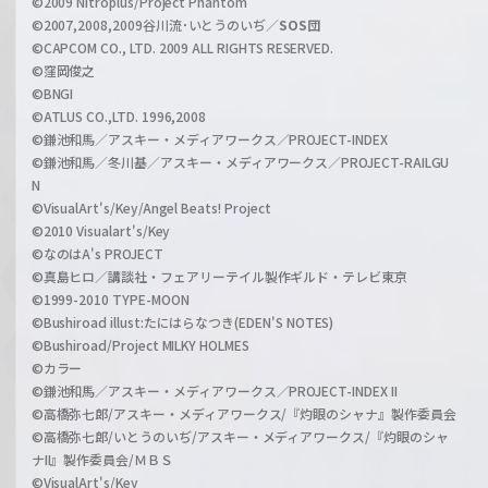
©2009 Nitroplus/Project Phantom
l
©2007,2008,2009谷川流･いとうのいぢ／
SOS団
©CAPCOM CO., LTD. 2009 ALL RIGHTS RESERVED.
©窪岡俊之
©BNGI
©ATLUS CO.,LTD. 1996,2008
©鎌池和馬／アスキー・メディアワークス／PROJECT-INDEX
©鎌池和馬／冬川基／アスキー・メディアワークス／PROJECT-RAILGU
N
©VisualArt's/Key/Angel Beats! Project
©2010 Visualart's/Key
©なのはA's PROJECT
©真島ヒロ／講談社・フェアリーテイル製作ギルド・テレビ東京
©1999-2010 TYPE-MOON
©Bushiroad illust:たにはらなつき(EDEN'S NOTES)
©Bushiroad/Project MILKY HOLMES
©カラー
©鎌池和馬／アスキー・メディアワークス／PROJECT-INDEX II
©高橋弥七郎/アスキー・メディアワークス/『灼眼のシャナ』製作委員会
©高橋弥七郎/いとうのいぢ/アスキー・メディアワークス/『灼眼のシャ
ナII』製作委員会/ＭＢＳ
©VisualArt's/Key