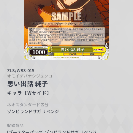
w
a
r
z
ZLS/W93-015
オモイデバナシジュンコ
思い出話 純子
キャラ【Wサイド】
ネオスタンダード区分
ゾンビランドサガ リベンジ
収録商品
[ブースターパック] ゾンビランドサガ リベンジ