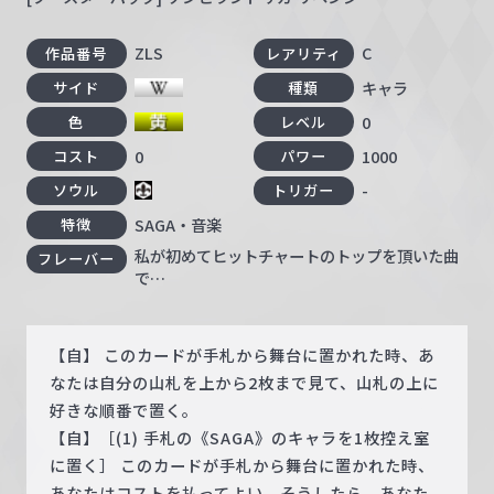
ZLS
C
作品番号
レアリティ
キャラ
サイド
種類
0
色
レベル
0
1000
コスト
パワー
-
ソウル
トリガー
SAGA・音楽
特徴
私が初めてヒットチャートのトップを頂いた曲
フレーバー
で…
【自】 このカードが手札から舞台に置かれた時、あ
なたは自分の山札を上から2枚まで見て、山札の上に
好きな順番で置く。
【自】［(1) 手札の《SAGA》のキャラを1枚控え室
に置く］ このカードが手札から舞台に置かれた時、
あなたはコストを払ってよい。そうしたら、あなた