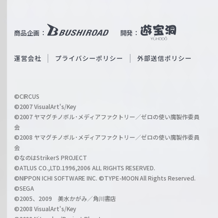
T
e
u
i
b
商品企画：
開発：
ß
e
S
O
運営会社
プライバシーポリシー
外部送信ポリシー
c
f
h
f
w
i
a
©CIRCUS
c
©2007 VisualArt's/Key
r
i
©2007 ヤマグチノボル･メディアファクトリー／ゼロの使い魔製作委員
z
会
a
©2008 ヤマグチノボル･メディアファクトリー／ゼロの使い魔製作委員
l
会
C
©なのはStrikerS PROJECT
h
©ATLUS CO.,LTD.1996,2006 ALL RIGHTS RESERVED.
a
©NIPPON ICHI SOFTWARE INC. ©TYPE-MOON All Rights Reserved.
n
©SEGA
©2005、2009 美水かがみ／角川書店
n
©2008 VisualArt's/Key
e