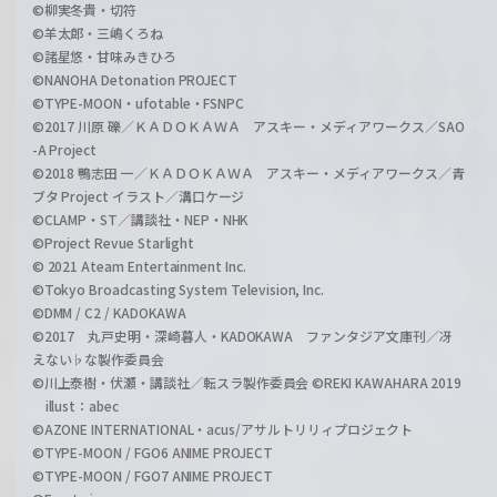
©柳実冬貴・切符
©羊太郎・三嶋くろね
©諸星悠・甘味みきひろ
©NANOHA Detonation PROJECT
©TYPE-MOON・ufotable・FSNPC
©2017 川原 礫／ＫＡＤＯＫＡＷＡ アスキー・メディアワークス／SAO
-A Project
©2018 鴨志田 一／ＫＡＤＯＫＡＷＡ アスキー・メディアワークス／青
ブタ Project イラスト／溝口ケージ
©CLAMP・ST／講談社・NEP・NHK
©Project Revue Starlight
© 2021 Ateam Entertainment Inc.
©Tokyo Broadcasting System Television, Inc.
©DMM / C2 / KADOKAWA
©2017 丸戸史明・深崎暮人・KADOKAWA ファンタジア文庫刊／冴
えない♭な製作委員会
©川上泰樹・伏瀬・講談社／転スラ製作委員会 ©REKI KAWAHARA 2019
illust：abec
©AZONE INTERNATIONAL・acus/アサルトリリィプロジェクト
©TYPE-MOON / FGO6 ANIME PROJECT
©TYPE-MOON / FGO7 ANIME PROJECT