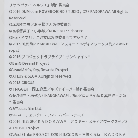
リヤ ツヴァイ ヘルツ！」製作委員会
©2016 DMM.com POWERCHORD STUDIO / C2 / KADOKAWA All Rights
Reserved.
©赤塚不二夫／おそ松さん製作委員会
©高橋留美子・小学館／NHK・NEP・ShoPro
©Koi・芳文社／ご注文は製作委員会ですか？？
©2015 川原 礫／KADOKAWA アスキー・メディアワークス刊／AWIB P
roject
©2016 プロジェクトラブライブ！サンシャイン!!
©BanG Dream! Project
©VisualArt's/Key/Rewrite Project
©ATLUS ©SEGA All rights reserved.
©2015 CIRCUS
©TRIGGER・岡田麿里／キズナイーバー製作委員会
©長月達平・株式会社KADOKAWA刊／Re:ゼロから始める異世界生活製
作委員会
©&™Lucasfilm Ltd.
©SEGA／チェンクロ・フィルムパートナーズ
©2016 川原 礫／ＫＡＤＯＫＡＷＡ アスキー・メディアワークス刊／S
AO MOVIE Project
©ViVid Strike PROJECT ©2016 暁なつめ・三嶋くろね／ＫＡＤＯＫＡ