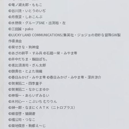
©竜ノ湖太郎・ももこ
©谷川流・いとうのいぢ
©月夜涙・しおこんぶ
©水野良・グループSNE・出渕裕・左
©三田誠・pako
©LUCKY LAND COMMUNICATIONS/集英社・ジョジョの奇妙な冒険GW製
作委員会
©葵せきな・狗神煌
©あざの耕平・すみ兵 ©石踏一榮・みやま零
©井中だちま・飯田ぽち。
©恵比須清司・ぎん太郎
©鏡貴也・とよた瑣織
©春日みかげ・みやま零 ©春日みかげ・みやま零・深井涼介
©賀東招二・四季童子
©賀東招二・なかじまゆか
©神坂一・あらいずみるい
©木村心一・こぶいち むりりん
©榊一郎・なまにくＡＴＫ（ニトロプラス）
©細音啓・猫鍋蒼
©橘公司・つなこ
©築地俊彦・駒都え～じ