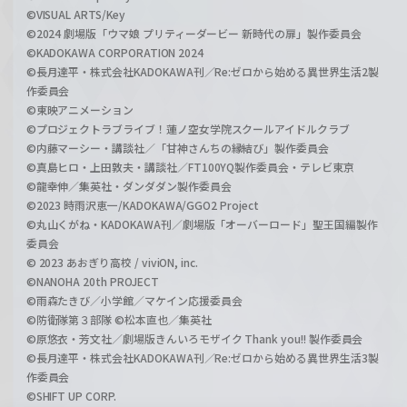
©VISUAL ARTS/Key
©2024 劇場版「ウマ娘 プリティーダービー 新時代の扉」製作委員会
©KADOKAWA CORPORATION 2024
©長月達平・株式会社KADOKAWA刊／Re:ゼロから始める異世界生活2製
作委員会
©東映アニメーション
©プロジェクトラブライブ！蓮ノ空女学院スクールアイドルクラブ
©内藤マーシー・講談社／「甘神さんちの縁結び」製作委員会
©真島ヒロ・上田敦夫・講談社／FT100YQ製作委員会・テレビ東京
©龍幸伸／集英社・ダンダダン製作委員会
©2023 時雨沢恵一/KADOKAWA/GGO2 Project
©丸山くがね・KADOKAWA刊／劇場版「オーバーロード」聖王国編製作
委員会
© 2023 あおぎり高校 / viviON, inc.
©NANOHA 20th PROJECT
©雨森たきび／小学館／マケイン応援委員会
©防衛隊第３部隊 ©松本直也／集英社
©原悠衣・芳文社／劇場版きんいろモザイク Thank you!! 製作委員会
©長月達平・株式会社KADOKAWA刊／Re:ゼロから始める異世界生活3製
作委員会
©SHIFT UP CORP.