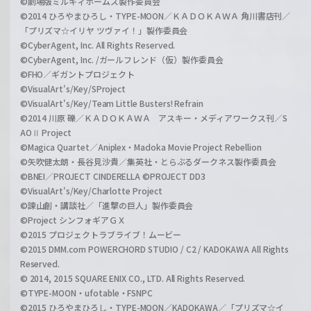
©劇場版ミルキィホームズ製作委員会
©2014 ひろやまひろし・TYPE-MOON／ＫＡＤＯＫＡＷＡ 角川書店刊／
「プリズマ☆イリヤ ツヴァイ！」製作委員会
©CyberAgent, Inc. All Rights Reserved.
©CyberAgent, Inc. /ガールフレンド（仮）製作委員会
©FHO／ギガントプロジェクト
©VisualArt's/Key/SProject
©VisualArt's/Key/Team Little Busters! Refrain
©2014 川原 礫／ＫＡＤＯＫＡＷＡ アスキー・メディアワークス刊／S
AOⅡ Project
©Magica Quartet／Aniplex・Madoka Movie Project Rebellion
©矢吹健太朗・長谷見沙貴／集英社・とらぶるダークネス製作委員会
©BNEI／PROJECT CINDERELLA ©PROJECT DD3
©VisualArt's/Key/Charlotte Project
©諫山創・講談社／「進撃の巨人」製作委員会
©Project シンフォギアＧＸ
©2015 プロジェクトラブライブ！ムービー
©2015 DMM.com POWERCHORD STUDIO / C2 / KADOKAWA All Rights
Reserved.
© 2014, 2015 SQUARE ENIX CO., LTD. All Rights Reserved.
©TYPE-MOON・ufotable・FSNPC
©2015 ひろやまひろし・TYPE-MOON／KADOKAWA／「プリズマ☆イ