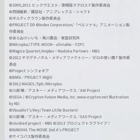
©2009,2011 ビックウエスト／劇場版マクロスＦ製作委員会
©西尾維新／講談社・アニプレックス・シャフト
©ギルティクラウン製作委員会
©PROJECT DD ©Index Corporation/「ペルソナ４」アニメーション製
作委員会
©あらゐけいいち・角川書店／東雲研究所
©Nitroplus/TYPE-MOON・ufotable・FZPC
©Magica Quartet/Aniplex・Madoka Partners・MBS
©2012 ヤマグチノボル・メディアファクトリー／ゼロの使い魔Ｆ製作委
員会
©Project シンフォギア
©BNGI／PROJECT iM@S
©2012 MAGES./5pb./Nitroplus
©川原 礫／アスキー・メディアワークス／AW Project
©SEGA / ©Crypton Future Media, Inc. www.crypton.net Illustration
by KEI
©VisualArt's/Key/Team Little Busters!
©川原 礫／アスキー・メディアワークス／SAO Project
©vividred project・MBS ©2013 プロジェクトラブライブ！
©NANOHA The MOVIE 2nd A's PROJECT
©サイコパス製作委員会