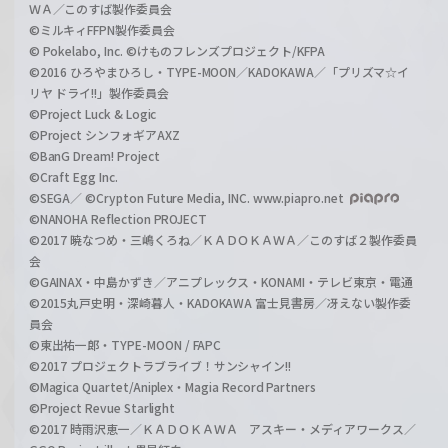
ＷＡ／このすば製作委員会
©ミルキィFFPN製作委員会
© Pokelabo, Inc. ©けものフレンズプロジェクト/KFPA
©2016 ひろやまひろし・TYPE-MOON／KADOKAWA／「プリズマ☆イ
リヤ ドライ!!」製作委員会
©Project Luck & Logic
©Project シンフォギアAXZ
©BanG Dream! Project
©Craft Egg Inc.
©SEGA／ ©Crypton Future Media, INC. www.piapro.net
©NANOHA Reflection PROJECT
©2017 暁なつめ・三嶋くろね／ＫＡＤＯＫＡＷＡ／このすば２製作委員
会
©GAINAX・中島かずき／アニプレックス・KONAMI・テレビ東京・電通
©2015丸戸史明・深崎暮人・KADOKAWA 富士見書房／冴えない製作委
員会
©東出祐一郎・TYPE-MOON / FAPC
©2017 プロジェクトラブライブ！サンシャイン!!
©Magica Quartet/Aniplex・Magia Record Partners
©Project Revue Starlight
©2017 時雨沢恵一／ＫＡＤＯＫＡＷＡ アスキー・メディアワークス／