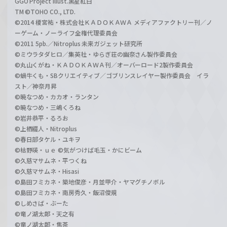
GGO Project illust.黒星紅白
TM ©TOHO CO., LTD.
©2014 榎宮祐・株式会社ＫＡＤＯＫＡＷＡ メディアファクトリー刊／ノ
ーゲーム・ノーライフ全権代理委員会
©2011 5pb.／Nitroplus 未来ガジェット研究所
©ミウラタダヒロ／集英社・ゆらぎ荘の幽奈さん製作委員会
©丸山くがね・ＫＡＤＯＫＡＷＡ刊／オーバーロード2製作委員会
©蝸牛くも・SBクリエイティブ／ゴブリンスレイヤー製作委員会 イラ
スト／神奈月昇
©暁なつめ・カカオ・ランタン
©暁なつめ・三嶋くろね
©岩井恭平・るろお
©上栖綴人・Nitroplus
©春日部タケル・ユキヲ
©枯野瑛・ｕｅ ©気がつけば毛玉・かにビーム
©久慈マサムネ・平つくね
©久慈マサムネ・Hisasi
©島田フミカネ・築地俊彦・月並甲介・ヤマグチノボル
©島田フミカネ・南房秀久・飯沼俊規
©しめさば・ぶーた
©竜ノ湖太郎・天之有
©竜ノ湖太郎・焦茶