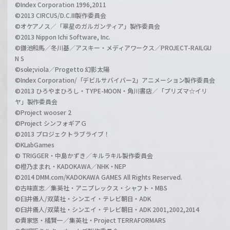
©Index Corporation 1996,2011
©2013 CIRCUS/D.C.III製作委員会
©オケアノス／「翠星のガルガンティア」製作委員会
©2013 Nippon Ichi Software, Inc.
©鎌池和馬／冬川基／アスキー・メディアワークス／PROJECT-RAILGU
N S
©sole;viola／Progetto 幻影太陽
©Index Corporation/「デビルサバイバー2」アニメーション製作委員会
©2013 ひろやまひろし・TYPE-MOON・角川書店／「プリズマ☆イリ
ヤ」製作委員会
©Project wooser 2
©Project シンフォギアＧ
©2013 プロジェクトラブライブ！
©KLabGames
© TRIGGER・中島かずき／キルラキル製作委員会
©橙乃ままれ・KADOKAWA／NHK・NEP
©2014 DMM.com/KADOKAWA GAMES All Rights Reserved.
©古味直志／集英社・アニプレックス・シャフト・MBS
©臼井儀人/双葉社・シンエイ・テレビ朝日・ADK
©臼井儀人/双葉社・シンエイ・テレビ朝日・ADK 2001,2002,2014
©貴家悠・橘賢一／集英社・Project TERRAFORMARS