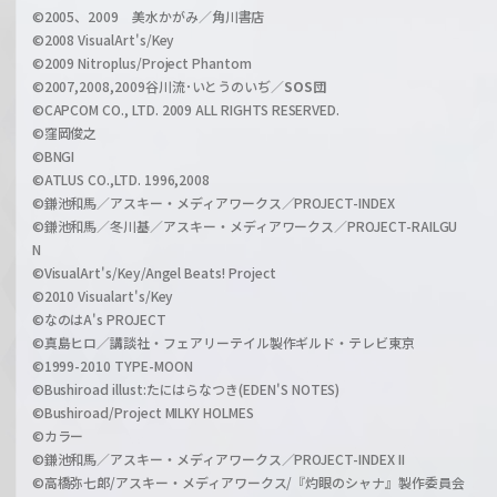
©2005、2009 美水かがみ／角川書店
n
©2008 VisualArt's/Key
e
©2009 Nitroplus/Project Phantom
l
©2007,2008,2009谷川流･いとうのいぢ／
SOS団
©CAPCOM CO., LTD. 2009 ALL RIGHTS RESERVED.
©窪岡俊之
©BNGI
©ATLUS CO.,LTD. 1996,2008
©鎌池和馬／アスキー・メディアワークス／PROJECT-INDEX
©鎌池和馬／冬川基／アスキー・メディアワークス／PROJECT-RAILGU
N
©VisualArt's/Key/Angel Beats! Project
©2010 Visualart's/Key
©なのはA's PROJECT
©真島ヒロ／講談社・フェアリーテイル製作ギルド・テレビ東京
©1999-2010 TYPE-MOON
©Bushiroad illust:たにはらなつき(EDEN'S NOTES)
©Bushiroad/Project MILKY HOLMES
©カラー
©鎌池和馬／アスキー・メディアワークス／PROJECT-INDEX II
©高橋弥七郎/アスキー・メディアワークス/『灼眼のシャナ』製作委員会