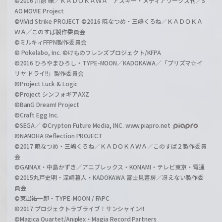
©2016 川原 礫／ＫＡＤＯＫＡＷＡ アスキー・メディアワークス刊／S
AO MOVIE Project
©ViVid Strike PROJECT ©2016 暁なつめ・三嶋くろね／ＫＡＤＯＫＡ
ＷＡ／このすば製作委員会
©ミルキィFFPN製作委員会
© Pokelabo, Inc. ©けものフレンズプロジェクト/KFPA
©2016 ひろやまひろし・TYPE-MOON／KADOKAWA／「プリズマ☆イ
リヤ ドライ!!」製作委員会
©Project Luck & Logic
©Project シンフォギアAXZ
©BanG Dream! Project
©Craft Egg Inc.
©SEGA／ ©Crypton Future Media, INC. www.piapro.net
©NANOHA Reflection PROJECT
©2017 暁なつめ・三嶋くろね／ＫＡＤＯＫＡＷＡ／このすば２製作委員
会
©GAINAX・中島かずき／アニプレックス・KONAMI・テレビ東京・電通
©2015丸戸史明・深崎暮人・KADOKAWA 富士見書房／冴えない製作委
員会
©東出祐一郎・TYPE-MOON / FAPC
©2017 プロジェクトラブライブ！サンシャイン!!
©Magica Quartet/Aniplex・Magia Record Partners