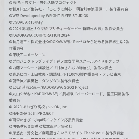
©あfろ・芳文社／野外活動プロジェクト
©和月伸宏／集英社・「るろうに剣心 －明治剣客浪漫譚－」製作委員会
©WFS Developed by WRIGHT FLYER STUDIOS
©VISUAL ARTS/Key
©2024 劇場版「ウマ娘 プリティーダービー 新時代の扉」製作委員会
©KADOKAWA CORPORATION 2024
©長月達平・株式会社KADOKAWA刊／Re:ゼロから始める異世界生活2製
作委員会
©東映アニメーション
©プロジェクトラブライブ！蓮ノ空女学院スクールアイドルクラブ
©内藤マーシー・講談社／「甘神さんちの縁結び」製作委員会
©真島ヒロ・上田敦夫・講談社／FT100YQ製作委員会・テレビ東京
©龍幸伸／集英社・ダンダダン製作委員会
©2023 時雨沢恵一/KADOKAWA/GGO2 Project
©丸山くがね・KADOKAWA刊／劇場版「オーバーロード」聖王国編製作
委員会
© 2023 あおぎり高校 / viviON, inc.
©NANOHA 20th PROJECT
©雨森たきび／小学館／マケイン応援委員会
©防衛隊第３部隊 ©松本直也／集英社
©原悠衣・芳文社／劇場版きんいろモザイク Thank you!! 製作委員会