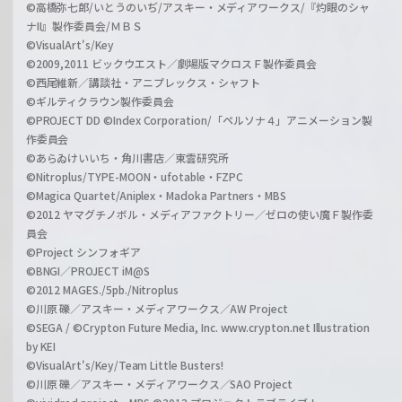
©高橋弥七郎/いとうのいぢ/アスキー・メディアワークス/『灼眼のシャ
ナII』製作委員会/ＭＢＳ
©VisualArt's/Key
©2009,2011 ビックウエスト／劇場版マクロスＦ製作委員会
©西尾維新／講談社・アニプレックス・シャフト
©ギルティクラウン製作委員会
©PROJECT DD ©Index Corporation/「ペルソナ４」アニメーション製
作委員会
©あらゐけいいち・角川書店／東雲研究所
©Nitroplus/TYPE-MOON・ufotable・FZPC
©Magica Quartet/Aniplex・Madoka Partners・MBS
©2012 ヤマグチノボル・メディアファクトリー／ゼロの使い魔Ｆ製作委
員会
©Project シンフォギア
©BNGI／PROJECT iM@S
©2012 MAGES./5pb./Nitroplus
©川原 礫／アスキー・メディアワークス／AW Project
©SEGA / ©Crypton Future Media, Inc. www.crypton.net Illustration
by KEI
©VisualArt's/Key/Team Little Busters!
©川原 礫／アスキー・メディアワークス／SAO Project