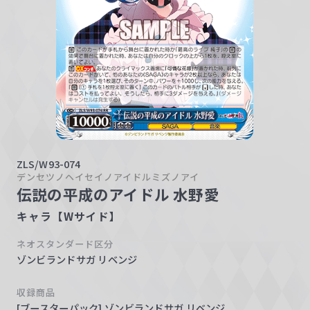
w
a
r
z
ZLS/W93-074
デンセツノヘイセイノアイドルミズノアイ
伝説の平成のアイドル 水野愛
キャラ【Wサイド】
ネオスタンダード区分
ゾンビランドサガ リベンジ
収録商品
[ブースターパック] ゾンビランドサガ リベンジ