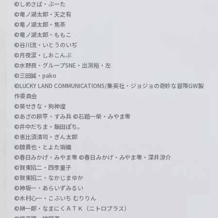
©しめさば・ぶーた
©竜ノ湖太郎・天之有
©竜ノ湖太郎・焦茶
©竜ノ湖太郎・ももこ
©谷川流・いとうのいぢ
©月夜涙・しおこんぶ
©水野良・グループSNE・出渕裕・左
©三田誠・pako
©LUCKY LAND COMMUNICATIONS/集英社・ジョジョの奇妙な冒険GW製
作委員会
©葵せきな・狗神煌
©あざの耕平・すみ兵 ©石踏一榮・みやま零
©井中だちま・飯田ぽち。
©恵比須清司・ぎん太郎
©鏡貴也・とよた瑣織
©春日みかげ・みやま零 ©春日みかげ・みやま零・深井涼介
©賀東招二・四季童子
©賀東招二・なかじまゆか
©神坂一・あらいずみるい
©木村心一・こぶいち むりりん
©榊一郎・なまにくＡＴＫ（ニトロプラス）