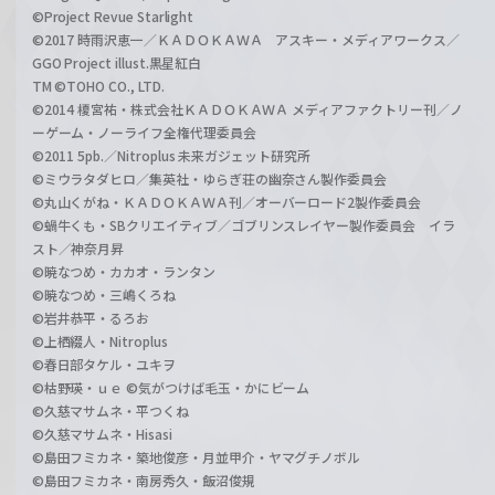
©Project Revue Starlight
©2017 時雨沢恵一／ＫＡＤＯＫＡＷＡ アスキー・メディアワークス／
GGO Project illust.黒星紅白
TM ©TOHO CO., LTD.
©2014 榎宮祐・株式会社ＫＡＤＯＫＡＷＡ メディアファクトリー刊／ノ
ーゲーム・ノーライフ全権代理委員会
©2011 5pb.／Nitroplus 未来ガジェット研究所
©ミウラタダヒロ／集英社・ゆらぎ荘の幽奈さん製作委員会
©丸山くがね・ＫＡＤＯＫＡＷＡ刊／オーバーロード2製作委員会
©蝸牛くも・SBクリエイティブ／ゴブリンスレイヤー製作委員会 イラ
スト／神奈月昇
©暁なつめ・カカオ・ランタン
©暁なつめ・三嶋くろね
©岩井恭平・るろお
©上栖綴人・Nitroplus
©春日部タケル・ユキヲ
©枯野瑛・ｕｅ ©気がつけば毛玉・かにビーム
©久慈マサムネ・平つくね
©久慈マサムネ・Hisasi
©島田フミカネ・築地俊彦・月並甲介・ヤマグチノボル
©島田フミカネ・南房秀久・飯沼俊規