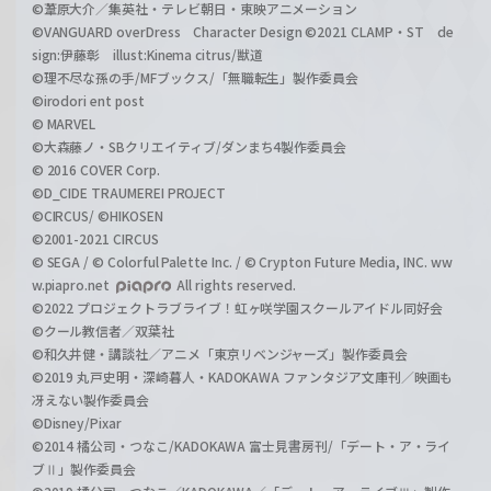
©葦原大介／集英社・テレビ朝日・東映アニメーション
©VANGUARD overDress Character Design ©2021 CLAMP・ST de
sign:伊藤彰 illust:Kinema citrus/獣道
©理不尽な孫の手/MFブックス/「無職転生」製作委員会
©irodori ent post
© MARVEL
©大森藤ノ・SBクリエイティブ/ダンまち4製作委員会
© 2016 COVER Corp.
©D_CIDE TRAUMEREI PROJECT
©CIRCUS/ ©HIKOSEN
©2001-2021 CIRCUS
© SEGA / © Colorful Palette Inc. / © Crypton Future Media, INC. ww
w.piapro.net
All rights reserved.
©2022 プロジェクトラブライブ！虹ヶ咲学園スクールアイドル同好会
©クール教信者／双葉社
©和久井健・講談社／アニメ「東京リベンジャーズ」製作委員会
©2019 丸戸史明・深崎暮人・KADOKAWA ファンタジア文庫刊／映画も
冴えない製作委員会
©Disney/Pixar
©2014 橘公司・つなこ/KADOKAWA 富士見書房刊/「デート・ア・ライ
ブⅡ」製作委員会