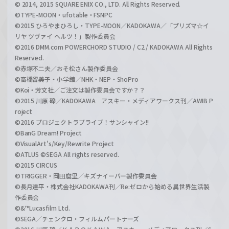
© 2014, 2015 SQUARE ENIX CO., LTD. All Rights Reserved.
©TYPE-MOON・ufotable・FSNPC
©2015 ひろやまひろし・TYPE-MOON／KADOKAWA／「プリズマ☆イ
リヤ ツヴァイ ヘルツ！」製作委員会
©2016 DMM.com POWERCHORD STUDIO / C2 / KADOKAWA All Rights
Reserved.
©赤塚不二夫／おそ松さん製作委員会
©高橋留美子・小学館／NHK・NEP・ShoPro
©Koi・芳文社／ご注文は製作委員会ですか？？
©2015 川原 礫／KADOKAWA アスキー・メディアワークス刊／AWIB P
roject
©2016 プロジェクトラブライブ！サンシャイン!!
©BanG Dream! Project
©VisualArt's/Key/Rewrite Project
©ATLUS ©SEGA All rights reserved.
©2015 CIRCUS
©TRIGGER・岡田麿里／キズナイーバー製作委員会
©長月達平・株式会社KADOKAWA刊／Re:ゼロから始める異世界生活製
作委員会
©&™Lucasfilm Ltd.
©SEGA／チェンクロ・フィルムパートナーズ