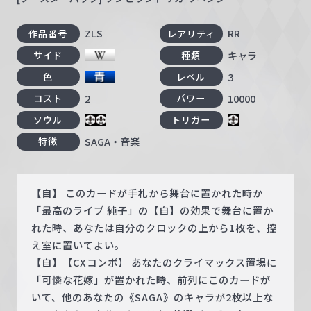
ZLS
RR
作品番号
レアリティ
キャラ
サイド
種類
3
色
レベル
2
10000
コスト
パワー
ソウル
トリガー
SAGA・音楽
特徴
【自】 このカードが手札から舞台に置かれた時か
「最高のライブ 純子」の【自】の効果で舞台に置か
れた時、あなたは自分のクロックの上から1枚を、控
え室に置いてよい。
【自】【CXコンボ】 あなたのクライマックス置場に
「可憐な花嫁」が置かれた時、前列にこのカードが
いて、他のあなたの《SAGA》のキャラが2枚以上な