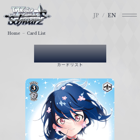
メ
ヴ
ニ
ァ
JP
EN
ュ
イ
ー
ス
Home
Card List
シ
ュ
Card List
ヴ
ァ
カードリスト
ル
ツ
｜
W
e
i
ß
S
c
h