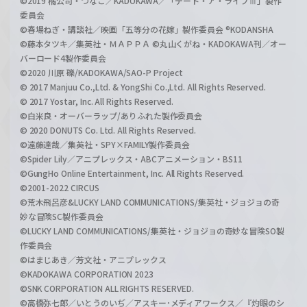
©2019 橘公司・つなこ／KADOKAWA／「デート・ア・ライブⅢ」製作
委員会
©春場ねぎ・講談社／映画「五等分の花嫁」製作委員会 ®KODANSHA
©藤本タツキ／集英社・ＭＡＰＰＡ ©丸山くがね・KADOKAWA刊／オー
バーロード4製作委員会
©2020 川原 礫/KADOKAWA/SAO-P Project
© 2017 Manjuu Co.,Ltd. & YongShi Co.,Ltd. All Rights Reserved.
© 2017 Yostar, Inc. All Rights Reserved.
©白米良・オーバーラップ/ありふれた製作委員会
© 2020 DONUTS Co. Ltd. All Rights Reserved.
©遠藤達哉／集英社・SPY×FAMILY製作委員会
©Spider Lily／アニプレックス・ABCアニメーション・BS11
©GungHo Online Entertainment, Inc. All Rights Reserved.
©2001-2022 CIRCUS
©荒木飛呂彦&LUCKY LAND COMMUNICATIONS/集英社・ジョジョの奇
妙な冒険SC製作委員会
©LUCKY LAND COMMUNICATIONS/集英社・ジョジョの奇妙な冒険SO製
作委員会
©はまじあき／芳文社・アニプレックス
©KADOKAWA CORPORATION 2023
©SNK CORPORATION ALL RIGHTS RESERVED.
©高橋弥七郎／いとうのいぢ／アスキー･メディアワークス／『灼眼のシ