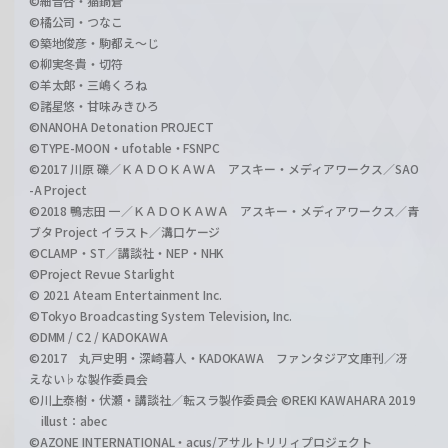
©細音啓・猫鍋蒼
©橘公司・つなこ
©築地俊彦・駒都え～じ
©柳実冬貴・切符
©羊太郎・三嶋くろね
©諸星悠・甘味みきひろ
©NANOHA Detonation PROJECT
©TYPE-MOON・ufotable・FSNPC
©2017 川原 礫／ＫＡＤＯＫＡＷＡ アスキー・メディアワークス／SAO
-A Project
©2018 鴨志田 一／ＫＡＤＯＫＡＷＡ アスキー・メディアワークス／青
ブタ Project イラスト／溝口ケージ
©CLAMP・ST／講談社・NEP・NHK
©Project Revue Starlight
© 2021 Ateam Entertainment Inc.
©Tokyo Broadcasting System Television, Inc.
©DMM / C2 / KADOKAWA
©2017 丸戸史明・深崎暮人・KADOKAWA ファンタジア文庫刊／冴
えない♭な製作委員会
©川上泰樹・伏瀬・講談社／転スラ製作委員会 ©REKI KAWAHARA 2019
illust：abec
©AZONE INTERNATIONAL・acus/アサルトリリィプロジェクト