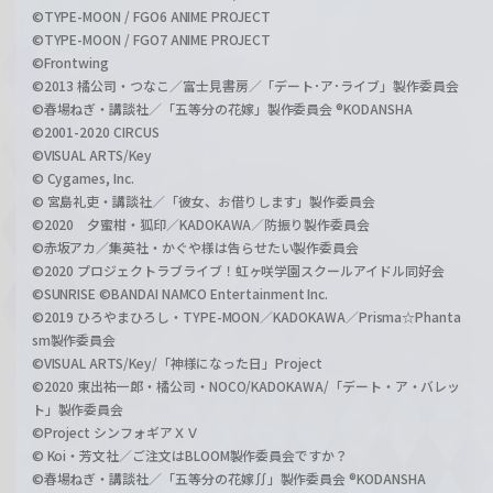
©TYPE-MOON / FGO6 ANIME PROJECT
©TYPE-MOON / FGO7 ANIME PROJECT
©Frontwing
©2013 橘公司・つなこ／富士見書房／「デート･ア･ライブ」製作委員会
©春場ねぎ・講談社／「五等分の花嫁」製作委員会 ®KODANSHA
©2001-2020 CIRCUS
©VISUAL ARTS/Key
© Cygames, Inc.
© 宮島礼吏・講談社／「彼女、お借りします」製作委員会
©2020 夕蜜柑・狐印／KADOKAWA／防振り製作委員会
©赤坂アカ／集英社・かぐや様は告らせたい製作委員会
©2020 プロジェクトラブライブ！虹ヶ咲学園スクールアイドル同好会
©SUNRISE ©BANDAI NAMCO Entertainment Inc.
©2019 ひろやまひろし・TYPE-MOON／KADOKAWA／Prisma☆Phanta
sm製作委員会
©VISUAL ARTS/Key/「神様になった日」Project
©2020 東出祐一郎・橘公司・NOCO/KADOKAWA/「デート・ア・バレッ
ト」製作委員会
©Project シンフォギアＸＶ
© Koi・芳文社／ご注文はBLOOM製作委員会ですか？
©春場ねぎ・講談社／「五等分の花嫁∬」製作委員会 ®KODANSHA