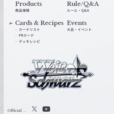
Products
Rule/Q&A
商品情報
ルール・Q&A
Cards & Recipes
Events
カードリスト
大会・イベント
PRカード
デッキレシピ
ヴ
ァ
イ
ス
シ
ュ
ヴ
ァ
ル
Official
X
Y