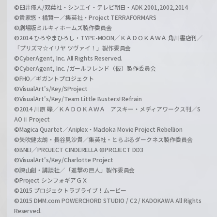
©臼井儀人/双葉社・シンエイ・テレビ朝日・ADK 2001,2002,2014
©貴家悠・橘賢一／集英社・Project TERRAFORMARS
©劇場版ミルキィホームズ製作委員会
©2014 ひろやまひろし・TYPE-MOON／ＫＡＤＯＫＡＷＡ 角川書店刊／
「プリズマ☆イリヤ ツヴァイ！」製作委員会
©CyberAgent, Inc. All Rights Reserved.
©CyberAgent, Inc. /ガールフレンド（仮）製作委員会
©FHO／ギガントプロジェクト
©VisualArt's/Key/SProject
©VisualArt's/Key/Team Little Busters! Refrain
©2014 川原 礫／ＫＡＤＯＫＡＷＡ アスキー・メディアワークス刊／S
AOⅡ Project
©Magica Quartet／Aniplex・Madoka Movie Project Rebellion
©矢吹健太朗・長谷見沙貴／集英社・とらぶるダークネス製作委員会
©BNEI／PROJECT CINDERELLA ©PROJECT DD3
©VisualArt's/Key/Charlotte Project
©諫山創・講談社／「進撃の巨人」製作委員会
©Project シンフォギアＧＸ
©2015 プロジェクトラブライブ！ムービー
©2015 DMM.com POWERCHORD STUDIO / C2 / KADOKAWA All Rights
Reserved.