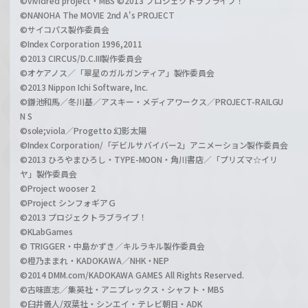
©vividred project・MBS ©2013 プロジェクトラブライブ！
©NANOHA The MOVIE 2nd A's PROJECT
©サイコパス製作委員会
©Index Corporation 1996,2011
©2013 CIRCUS/D.C.III製作委員会
©オケアノス／「翠星のガルガンティア」製作委員会
©2013 Nippon Ichi Software, Inc.
©鎌池和馬／冬川基／アスキー・メディアワークス／PROJECT-RAILGU
N S
©sole;viola／Progetto 幻影太陽
©Index Corporation/「デビルサバイバー2」アニメーション製作委員会
©2013 ひろやまひろし・TYPE-MOON・角川書店／「プリズマ☆イリ
ヤ」製作委員会
©Project wooser 2
©Project シンフォギアＧ
©2013 プロジェクトラブライブ！
©KLabGames
© TRIGGER・中島かずき／キルラキル製作委員会
©橙乃ままれ・KADOKAWA／NHK・NEP
©2014 DMM.com/KADOKAWA GAMES All Rights Reserved.
©古味直志／集英社・アニプレックス・シャフト・MBS
©臼井儀人/双葉社・シンエイ・テレビ朝日・ADK