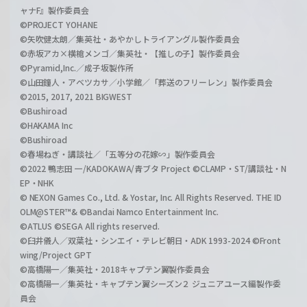
ャナF』製作委員会
©PROJECT YOHANE
©矢吹健太朗／集英社・あやかしトライアングル製作委員会
©赤坂アカ×横槍メンゴ／集英社・【推しの子】製作委員会
©Pyramid,Inc.／成子坂製作所
©山田鐘人・アベツカサ／小学館／「葬送のフリーレン」製作委員会
©2015, 2017, 2021 BIGWEST
©Bushiroad
©HAKAMA Inc
©Bushiroad
©春場ねぎ・講談社／「五等分の花嫁∽」製作委員会
©2022 鴨志田 一/KADOKAWA/青ブタ Project ©CLAMP・ST/講談社・N
EP・NHK
© NEXON Games Co., Ltd. & Yostar, Inc. All Rights Reserved. THE ID
OLM@STER™& ©Bandai Namco Entertainment Inc.
©ATLUS ©SEGA All rights reserved.
©臼井儀人／双葉社・シンエイ・テレビ朝日・ADK 1993-2024 ©Front
wing/Project GPT
©高橋陽一／集英社・2018キャプテン翼製作委員会
©高橋陽一／集英社・キャプテン翼シーズン２ ジュニアユース編製作委
員会