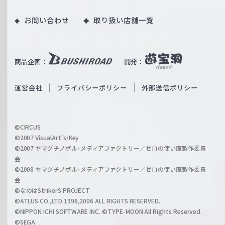
ツ
o
｜
お問い合わせ
取り扱い店舗一覧
u
W
T
e
u
i
b
商品企画：
開発：
ß
e
S
O
運営会社
プライバシーポリシー
外部送信ポリシー
c
f
h
f
w
i
a
©CIRCUS
c
©2007 VisualArt's/Key
r
i
©2007 ヤマグチノボル･メディアファクトリー／ゼロの使い魔製作委員
z
会
a
©2008 ヤマグチノボル･メディアファクトリー／ゼロの使い魔製作委員
l
会
C
©なのはStrikerS PROJECT
h
©ATLUS CO.,LTD.1996,2006 ALL RIGHTS RESERVED.
a
©NIPPON ICHI SOFTWARE INC. ©TYPE-MOON All Rights Reserved.
n
©SEGA