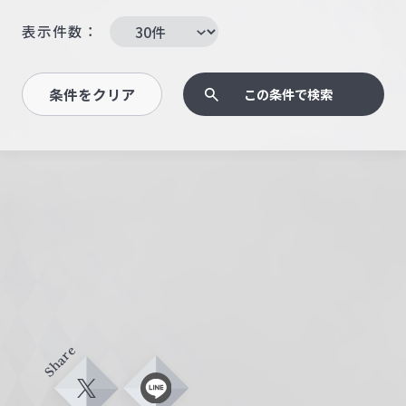
表示件数：
条件をクリア
この条件で検索
Share
X
L