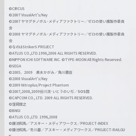
w
i
a
©CIRCUS
c
©2007 VisualArt's/Key
r
i
©2007 ヤマグチノボル･メディアファクトリー／ゼロの使い魔製作委員
z
会
a
©2008 ヤマグチノボル･メディアファクトリー／ゼロの使い魔製作委員
l
会
C
©なのはStrikerS PROJECT
h
©ATLUS CO.,LTD.1996,2006 ALL RIGHTS RESERVED.
a
©NIPPON ICHI SOFTWARE INC. ©TYPE-MOON All Rights Reserved.
n
©SEGA
©2005、2009 美水かがみ／角川書店
n
©2008 VisualArt's/Key
e
©2009 Nitroplus/Project Phantom
l
©2007,2008,2009谷川流･いとうのいぢ／
SOS団
©CAPCOM CO., LTD. 2009 ALL RIGHTS RESERVED.
©窪岡俊之
©BNGI
©ATLUS CO.,LTD. 1996,2008
©鎌池和馬／アスキー・メディアワークス／PROJECT-INDEX
©鎌池和馬／冬川基／アスキー・メディアワークス／PROJECT-RAILGU
N