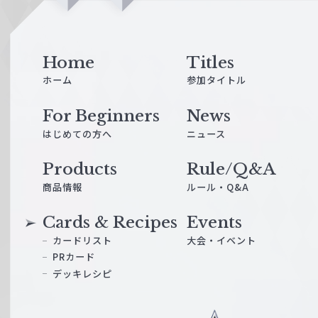
i
n
e
Home
Titles
ホーム
参加タイトル
For Beginners
News
はじめての方へ
ニュース
Products
Rule/Q&A
商品情報
ルール・Q&A
Cards & Recipes
Events
カードリスト
大会・イベント
PRカード
デッキレシピ