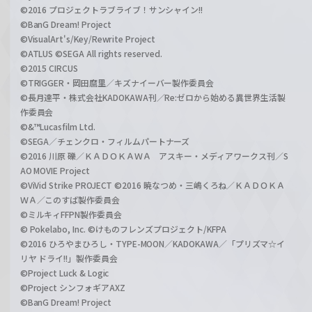
©2016 プロジェクトラブライブ！サンシャイン!!
©BanG Dream! Project
©VisualArt's/Key/Rewrite Project
©ATLUS ©SEGA All rights reserved.
©2015 CIRCUS
©TRIGGER・岡田麿里／キズナイーバー製作委員会
©長月達平・株式会社KADOKAWA刊／Re:ゼロから始める異世界生活製
作委員会
©&™Lucasfilm Ltd.
©SEGA／チェンクロ・フィルムパートナーズ
©2016 川原 礫／ＫＡＤＯＫＡＷＡ アスキー・メディアワークス刊／S
AO MOVIE Project
©ViVid Strike PROJECT ©2016 暁なつめ・三嶋くろね／ＫＡＤＯＫＡ
ＷＡ／このすば製作委員会
©ミルキィFFPN製作委員会
© Pokelabo, Inc. ©けものフレンズプロジェクト/KFPA
©2016 ひろやまひろし・TYPE-MOON／KADOKAWA／「プリズマ☆イ
リヤ ドライ!!」製作委員会
©Project Luck & Logic
©Project シンフォギアAXZ
©BanG Dream! Project