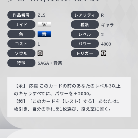
ZLS
R
作品番号
レアリティ
キャラ
サイド
種類
2
色
レベル
1
4000
コスト
パワー
ソウル
トリガー
SAGA・音楽
特徴
【永】 応援 このカードの前のあなたのレベル3以上
のキャラすべてに、パワーを＋2000。
【起】［このカードを【レスト】する］ あなたは1
枚引き、自分の手札を1枚選び、控え室に置く。