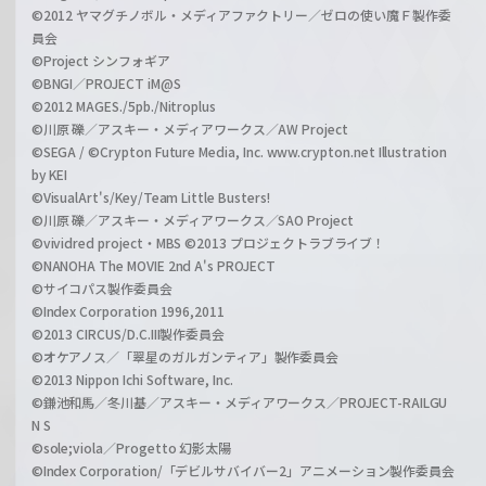
©2012 ヤマグチノボル・メディアファクトリー／ゼロの使い魔Ｆ製作委
員会
©Project シンフォギア
©BNGI／PROJECT iM@S
©2012 MAGES./5pb./Nitroplus
©川原 礫／アスキー・メディアワークス／AW Project
©SEGA / ©Crypton Future Media, Inc. www.crypton.net Illustration
by KEI
©VisualArt's/Key/Team Little Busters!
©川原 礫／アスキー・メディアワークス／SAO Project
©vividred project・MBS ©2013 プロジェクトラブライブ！
©NANOHA The MOVIE 2nd A's PROJECT
©サイコパス製作委員会
©Index Corporation 1996,2011
©2013 CIRCUS/D.C.III製作委員会
©オケアノス／「翠星のガルガンティア」製作委員会
©2013 Nippon Ichi Software, Inc.
©鎌池和馬／冬川基／アスキー・メディアワークス／PROJECT-RAILGU
N S
©sole;viola／Progetto 幻影太陽
©Index Corporation/「デビルサバイバー2」アニメーション製作委員会