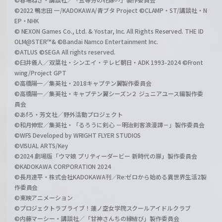
©2022 鴨志田 一/KADOKAWA/青ブタ Project ©CLAMP・ST/講談社・N
EP・NHK
© NEXON Games Co., Ltd. & Yostar, Inc. All Rights Reserved. THE ID
OLM@STER™& ©Bandai Namco Entertainment Inc.
©ATLUS ©SEGA All rights reserved.
©臼井儀人／双葉社・シンエイ・テレビ朝日・ADK 1993-2024 ©Front
wing/Project GPT
©高橋陽一／集英社・2018キャプテン翼製作委員会
©高橋陽一／集英社・キャプテン翼シーズン２ ジュニアユース編製作委
員会
©あfろ・芳文社／野外活動プロジェクト
©和月伸宏／集英社・「るろうに剣心 －明治剣客浪漫譚－」製作委員会
©WFS Developed by WRIGHT FLYER STUDIOS
©VISUAL ARTS/Key
©2024 劇場版「ウマ娘 プリティーダービー 新時代の扉」製作委員会
©KADOKAWA CORPORATION 2024
©長月達平・株式会社KADOKAWA刊／Re:ゼロから始める異世界生活2製
作委員会
©東映アニメーション
©プロジェクトラブライブ！蓮ノ空女学院スクールアイドルクラブ
©内藤マーシー・講談社／「甘神さんちの縁結び」製作委員会