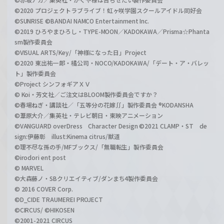
©2020 プロジェクトラブライブ！虹ヶ咲学園スクールアイドル同好会
©SUNRISE ©BANDAI NAMCO Entertainment Inc.
©2019 ひろやまひろし・TYPE-MOON／KADOKAWA／Prisma☆Phanta
sm製作委員会
©VISUAL ARTS/Key/「神様になった日」Project
©2020 東出祐一郎・橘公司・NOCO/KADOKAWA/「デート・ア・バレッ
ト」製作委員会
©Project シンフォギアＸＶ
© Koi・芳文社／ご注文はBLOOM製作委員会ですか？
©春場ねぎ・講談社／「五等分の花嫁∬」製作委員会 ®KODANSHA
©葦原大介／集英社・テレビ朝日・東映アニメーション
©VANGUARD overDress Character Design ©2021 CLAMP・ST de
sign:伊藤彰 illust:Kinema citrus/獣道
©理不尽な孫の手/MFブックス/「無職転生」製作委員会
©irodori ent post
© MARVEL
©大森藤ノ・SBクリエイティブ/ダンまち4製作委員会
© 2016 COVER Corp.
©D_CIDE TRAUMEREI PROJECT
©CIRCUS/ ©HIKOSEN
©2001-2021 CIRCUS