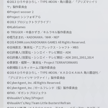
©2013 ひろやまひろし・TYPE-MOON・角川書店／「プリズマ☆イリ
ヤ」製作委員会
©Project wooser 2
©Project シンフォギアＧ
©2013 プロジェクトラブライブ！
©KLabGames
© TRIGGER・中島かずき／キルラキル製作委員会
©橙乃ままれ・KADOKAWA／NHK・NEP
©2014 DMM.com/KADOKAWA GAMES All Rights Reserved.
©古味直志／集英社・アニプレックス・シャフト・MBS
©臼井儀人/双葉社・シンエイ・テレビ朝日・ADK
©臼井儀人/双葉社・シンエイ・テレビ朝日・ADK 2001,2002,2014
©貴家悠・橘賢一／集英社・Project TERRAFORMARS
©劇場版ミルキィホームズ製作委員会
©2014 ひろやまひろし・TYPE-MOON／ＫＡＤＯＫＡＷＡ 角川書店刊／
「プリズマ☆イリヤ ツヴァイ！」製作委員会
©CyberAgent, Inc. All Rights Reserved.
©CyberAgent, Inc. /ガールフレンド（仮）製作委員会
©FHO／ギガントプロジェクト
©VisualArt's/Key/SProject
©VisualArt's/Key/Team Little Busters! Refrain
©2014 川原 礫／ＫＡＤＯＫＡＷＡ アスキー・メディアワークス刊／S