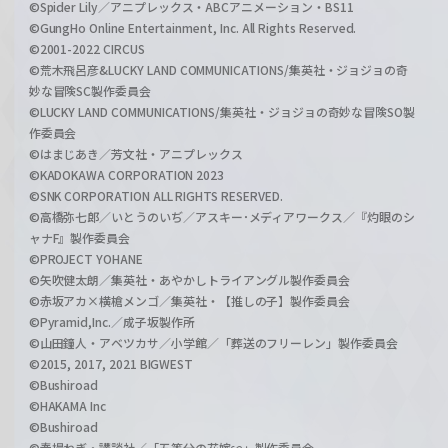
©Spider Lily／アニプレックス・ABCアニメーション・BS11
©GungHo Online Entertainment, Inc. All Rights Reserved.
©2001-2022 CIRCUS
©荒木飛呂彦&LUCKY LAND COMMUNICATIONS/集英社・ジョジョの奇
妙な冒険SC製作委員会
©LUCKY LAND COMMUNICATIONS/集英社・ジョジョの奇妙な冒険SO製
作委員会
©はまじあき／芳文社・アニプレックス
©KADOKAWA CORPORATION 2023
©SNK CORPORATION ALL RIGHTS RESERVED.
©高橋弥七郎／いとうのいぢ／アスキー･メディアワークス／『灼眼のシ
ャナF』製作委員会
©PROJECT YOHANE
©矢吹健太朗／集英社・あやかしトライアングル製作委員会
©赤坂アカ×横槍メンゴ／集英社・【推しの子】製作委員会
©Pyramid,Inc.／成子坂製作所
©山田鐘人・アベツカサ／小学館／「葬送のフリーレン」製作委員会
©2015, 2017, 2021 BIGWEST
©Bushiroad
©HAKAMA Inc
©Bushiroad
©春場ねぎ・講談社／「五等分の花嫁∽」製作委員会