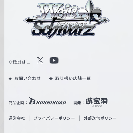
ヴ
ァ
イ
ス
シ
ュ
ヴ
ァ
ル
Official
X
Y
ツ
o
｜
お問い合わせ
取り扱い店舗一覧
u
W
T
e
u
i
b
商品企画：
開発：
ß
e
S
O
運営会社
プライバシーポリシー
外部送信ポリシー
c
f
h
f