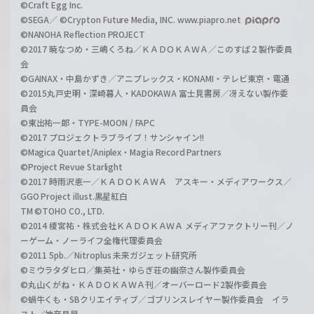
©Craft Egg Inc.
©SEGA／ ©Crypton Future Media, INC. www.piapro.net
©NANOHA Reflection PROJECT
©2017 暁なつめ・三嶋くろね／ＫＡＤＯＫＡＷＡ／このすば２製作委員
会
©GAINAX・中島かずき／アニプレックス・KONAMI・テレビ東京・電通
©2015丸戸史明・深崎暮人・KADOKAWA 富士見書房／冴えない製作委
員会
©東出祐一郎・TYPE-MOON / FAPC
©2017 プロジェクトラブライブ！サンシャイン!!
©Magica Quartet/Aniplex・Magia Record Partners
©Project Revue Starlight
©2017 時雨沢恵一／ＫＡＤＯＫＡＷＡ アスキー・メディアワークス／
GGO Project illust.黒星紅白
TM ©TOHO CO., LTD.
©2014 榎宮祐・株式会社ＫＡＤＯＫＡＷＡ メディアファクトリー刊／ノ
ーゲーム・ノーライフ全権代理委員会
©2011 5pb.／Nitroplus 未来ガジェット研究所
©ミウラタダヒロ／集英社・ゆらぎ荘の幽奈さん製作委員会
©丸山くがね・ＫＡＤＯＫＡＷＡ刊／オーバーロード2製作委員会
©蝸牛くも・SBクリエイティブ／ゴブリンスレイヤー製作委員会 イラ
スト／神奈月昇