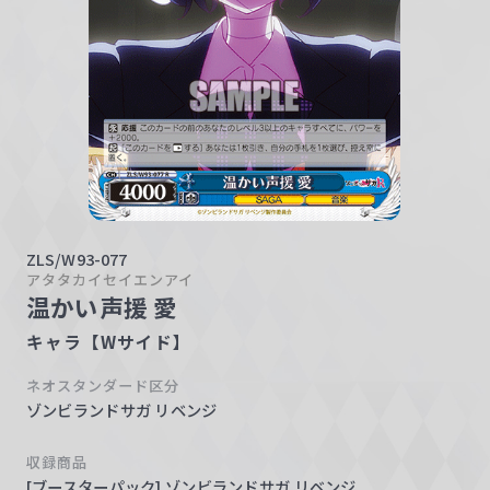
w
a
r
z
ZLS/W93-077
アタタカイセイエンアイ
温かい声援 愛
キャラ【Wサイド】
ネオスタンダード区分
ゾンビランドサガ リベンジ
収録商品
[ブースターパック] ゾンビランドサガ リベンジ