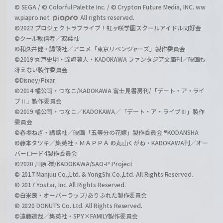
© SEGA / © Colorful Palette Inc. / © Crypton Future Media, INC. ww
w.piapro.net
All rights reserved.
©2022 プロジェクトラブライブ！虹ヶ咲学園スクールアイドル同好会
©クール教信者／双葉社
©和久井健・講談社／アニメ「東京リベンジャーズ」製作委員会
©2019 丸戸史明・深崎暮人・KADOKAWA ファンタジア文庫刊／映画も
冴えない製作委員会
©Disney/Pixar
©2014 橘公司・つなこ/KADOKAWA 富士見書房刊/「デート・ア・ライ
ブⅡ」製作委員会
©2019 橘公司・つなこ／KADOKAWA／「デート・ア・ライブⅢ」製作
委員会
©春場ねぎ・講談社／映画「五等分の花嫁」製作委員会 ®KODANSHA
©藤本タツキ／集英社・ＭＡＰＰＡ ©丸山くがね・KADOKAWA刊／オー
バーロード4製作委員会
©2020 川原 礫/KADOKAWA/SAO-P Project
© 2017 Manjuu Co.,Ltd. & YongShi Co.,Ltd. All Rights Reserved.
© 2017 Yostar, Inc. All Rights Reserved.
©白米良・オーバーラップ/ありふれた製作委員会
© 2020 DONUTS Co. Ltd. All Rights Reserved.
©遠藤達哉／集英社・SPY×FAMILY製作委員会