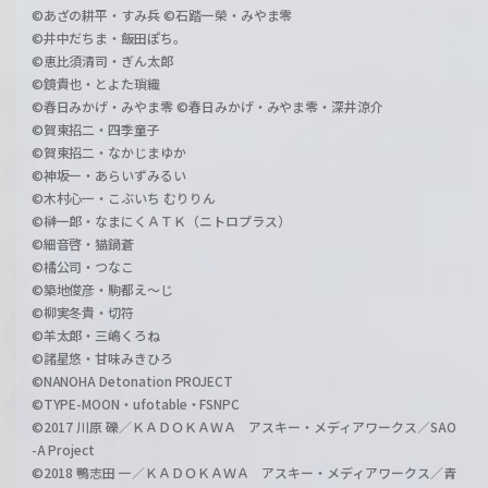
©あざの耕平・すみ兵 ©石踏一榮・みやま零
©井中だちま・飯田ぽち。
©恵比須清司・ぎん太郎
©鏡貴也・とよた瑣織
©春日みかげ・みやま零 ©春日みかげ・みやま零・深井涼介
©賀東招二・四季童子
©賀東招二・なかじまゆか
©神坂一・あらいずみるい
©木村心一・こぶいち むりりん
©榊一郎・なまにくＡＴＫ（ニトロプラス）
©細音啓・猫鍋蒼
©橘公司・つなこ
©築地俊彦・駒都え～じ
©柳実冬貴・切符
©羊太郎・三嶋くろね
©諸星悠・甘味みきひろ
©NANOHA Detonation PROJECT
©TYPE-MOON・ufotable・FSNPC
©2017 川原 礫／ＫＡＤＯＫＡＷＡ アスキー・メディアワークス／SAO
-A Project
©2018 鴨志田 一／ＫＡＤＯＫＡＷＡ アスキー・メディアワークス／青