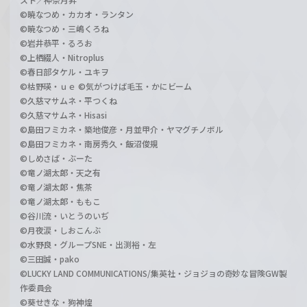
©暁なつめ・カカオ・ランタン
©暁なつめ・三嶋くろね
©岩井恭平・るろお
©上栖綴人・Nitroplus
©春日部タケル・ユキヲ
©枯野瑛・ｕｅ ©気がつけば毛玉・かにビーム
©久慈マサムネ・平つくね
©久慈マサムネ・Hisasi
©島田フミカネ・築地俊彦・月並甲介・ヤマグチノボル
©島田フミカネ・南房秀久・飯沼俊規
©しめさば・ぶーた
©竜ノ湖太郎・天之有
©竜ノ湖太郎・焦茶
©竜ノ湖太郎・ももこ
©谷川流・いとうのいぢ
©月夜涙・しおこんぶ
©水野良・グループSNE・出渕裕・左
©三田誠・pako
©LUCKY LAND COMMUNICATIONS/集英社・ジョジョの奇妙な冒険GW製
作委員会
©葵せきな・狗神煌