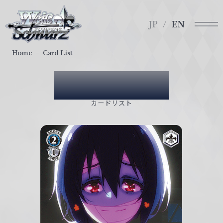
メ
ヴ
ニ
ァ
JP
EN
ュ
イ
ー
ス
Home
Card List
シ
ュ
Card List
ヴ
ァ
カードリスト
ル
ツ
｜
W
e
i
ß
S
c
h