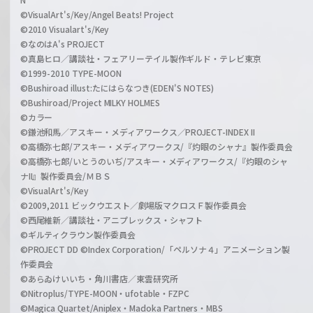
©VisualArt's/Key/Angel Beats! Project
©2010 Visualart's/Key
©なのはA's PROJECT
©真島ヒロ／講談社・フェアリーテイル製作ギルド・テレビ東京
©1999-2010 TYPE-MOON
©Bushiroad illust:たにはらなつき(EDEN'S NOTES)
©Bushiroad/Project MILKY HOLMES
©カラー
©鎌池和馬／アスキー・メディアワークス／PROJECT-INDEX II
©高橋弥七郎/アスキー・メディアワークス/『灼眼のシャナ』製作委員会
©高橋弥七郎/いとうのいぢ/アスキー・メディアワークス/『灼眼のシャ
ナII』製作委員会/ＭＢＳ
©VisualArt's/Key
©2009,2011 ビックウエスト／劇場版マクロスＦ製作委員会
©西尾維新／講談社・アニプレックス・シャフト
©ギルティクラウン製作委員会
©PROJECT DD ©Index Corporation/「ペルソナ４」アニメーション製
作委員会
©あらゐけいいち・角川書店／東雲研究所
©Nitroplus/TYPE-MOON・ufotable・FZPC
©Magica Quartet/Aniplex・Madoka Partners・MBS