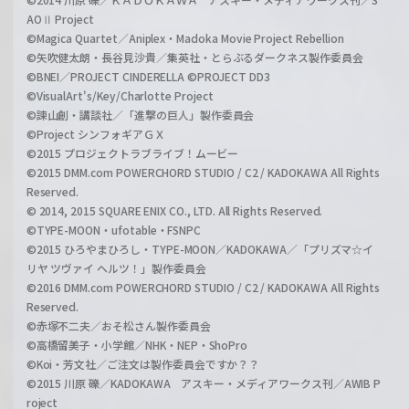
AOⅡ Project
©Magica Quartet／Aniplex・Madoka Movie Project Rebellion
©矢吹健太朗・長谷見沙貴／集英社・とらぶるダークネス製作委員会
©BNEI／PROJECT CINDERELLA ©PROJECT DD3
©VisualArt's/Key/Charlotte Project
©諫山創・講談社／「進撃の巨人」製作委員会
©Project シンフォギアＧＸ
©2015 プロジェクトラブライブ！ムービー
©2015 DMM.com POWERCHORD STUDIO / C2 / KADOKAWA All Rights
Reserved.
© 2014, 2015 SQUARE ENIX CO., LTD. All Rights Reserved.
©TYPE-MOON・ufotable・FSNPC
©2015 ひろやまひろし・TYPE-MOON／KADOKAWA／「プリズマ☆イ
リヤ ツヴァイ ヘルツ！」製作委員会
©2016 DMM.com POWERCHORD STUDIO / C2 / KADOKAWA All Rights
Reserved.
©赤塚不二夫／おそ松さん製作委員会
©高橋留美子・小学館／NHK・NEP・ShoPro
©Koi・芳文社／ご注文は製作委員会ですか？？
©2015 川原 礫／KADOKAWA アスキー・メディアワークス刊／AWIB P
roject