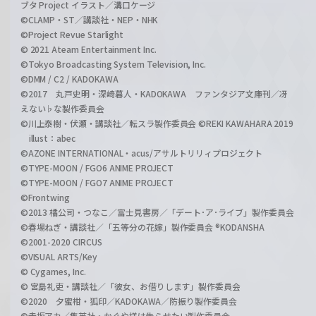
ブタ Project イラスト／溝口ケージ
©CLAMP・ST／講談社・NEP・NHK
©Project Revue Starlight
© 2021 Ateam Entertainment Inc.
©Tokyo Broadcasting System Television, Inc.
©DMM / C2 / KADOKAWA
©2017 丸戸史明・深崎暮人・KADOKAWA ファンタジア文庫刊／冴
えない♭な製作委員会
©川上泰樹・伏瀬・講談社／転スラ製作委員会 ©REKI KAWAHARA 2019
illust：abec
©AZONE INTERNATIONAL・acus/アサルトリリィプロジェクト
©TYPE-MOON / FGO6 ANIME PROJECT
©TYPE-MOON / FGO7 ANIME PROJECT
©Frontwing
©2013 橘公司・つなこ／富士見書房／「デート･ア･ライブ」製作委員会
©春場ねぎ・講談社／「五等分の花嫁」製作委員会 ®KODANSHA
©2001-2020 CIRCUS
©VISUAL ARTS/Key
© Cygames, Inc.
© 宮島礼吏・講談社／「彼女、お借りします」製作委員会
©2020 夕蜜柑・狐印／KADOKAWA／防振り製作委員会
©赤坂アカ／集英社・かぐや様は告らせたい製作委員会