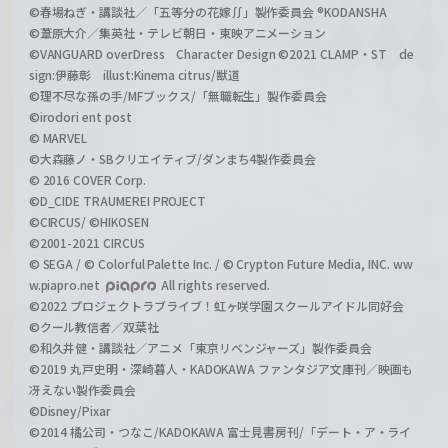
©春場ねぎ・講談社／「五等分の花嫁∬」製作委員会 ®KODANSHA
©葦原大介／集英社・テレビ朝日・東映アニメーション
©VANGUARD overDress Character Design ©2021 CLAMP・ST de
sign:伊藤彰 illust:Kinema citrus/獣道
©理不尽な孫の手/MFブックス/「無職転生」製作委員会
©irodori ent post
© MARVEL
©大森藤ノ・SBクリエイティブ/ダンまち4製作委員会
© 2016 COVER Corp.
©D_CIDE TRAUMEREI PROJECT
©CIRCUS/ ©HIKOSEN
©2001-2021 CIRCUS
© SEGA / © Colorful Palette Inc. / © Crypton Future Media, INC. ww
w.piapro.net
All rights reserved.
©2022 プロジェクトラブライブ！虹ヶ咲学園スクールアイドル同好会
©クール教信者／双葉社
©和久井健・講談社／アニメ「東京リベンジャーズ」製作委員会
©2019 丸戸史明・深崎暮人・KADOKAWA ファンタジア文庫刊／映画も
冴えない製作委員会
©Disney/Pixar
©2014 橘公司・つなこ/KADOKAWA 富士見書房刊/「デート・ア・ライ