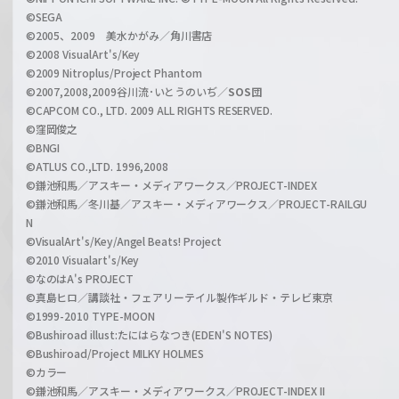
n
©SEGA
©2005、2009 美水かがみ／角川書店
n
©2008 VisualArt's/Key
e
©2009 Nitroplus/Project Phantom
l
©2007,2008,2009谷川流･いとうのいぢ／
SOS団
©CAPCOM CO., LTD. 2009 ALL RIGHTS RESERVED.
©窪岡俊之
©BNGI
©ATLUS CO.,LTD. 1996,2008
©鎌池和馬／アスキー・メディアワークス／PROJECT-INDEX
©鎌池和馬／冬川基／アスキー・メディアワークス／PROJECT-RAILGU
N
©VisualArt's/Key/Angel Beats! Project
©2010 Visualart's/Key
©なのはA's PROJECT
©真島ヒロ／講談社・フェアリーテイル製作ギルド・テレビ東京
©1999-2010 TYPE-MOON
©Bushiroad illust:たにはらなつき(EDEN'S NOTES)
©Bushiroad/Project MILKY HOLMES
©カラー
©鎌池和馬／アスキー・メディアワークス／PROJECT-INDEX II