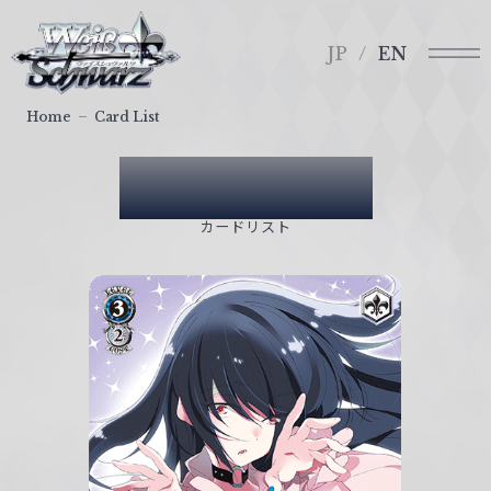
メ
ヴ
ニ
ァ
JP
EN
ュ
イ
ー
ス
Home
Card List
シ
ュ
Card List
ヴ
ァ
カードリスト
ル
ツ
｜
W
e
i
ß
S
c
h