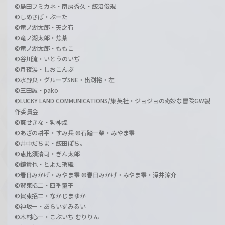
©島田フミカネ・南房秀久・飯沼俊規
©しめさば・ぶーた
©竜ノ湖太郎・天之有
©竜ノ湖太郎・焦茶
©竜ノ湖太郎・ももこ
©谷川流・いとうのいぢ
©月夜涙・しおこんぶ
©水野良・グループSNE・出渕裕・左
©三田誠・pako
©LUCKY LAND COMMUNICATIONS/集英社・ジョジョの奇妙な冒険GW製
作委員会
©葵せきな・狗神煌
©あざの耕平・すみ兵 ©石踏一榮・みやま零
©井中だちま・飯田ぽち。
©恵比須清司・ぎん太郎
©鏡貴也・とよた瑣織
©春日みかげ・みやま零 ©春日みかげ・みやま零・深井涼介
©賀東招二・四季童子
©賀東招二・なかじまゆか
©神坂一・あらいずみるい
©木村心一・こぶいち むりりん