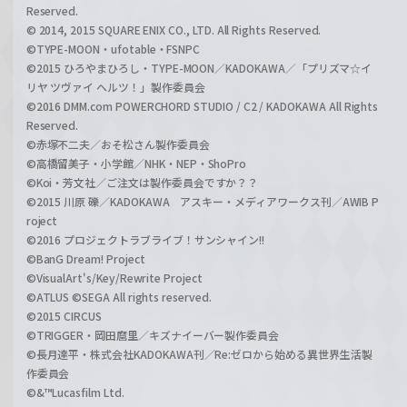
Reserved.
© 2014, 2015 SQUARE ENIX CO., LTD. All Rights Reserved.
©TYPE-MOON・ufotable・FSNPC
©2015 ひろやまひろし・TYPE-MOON／KADOKAWA／「プリズマ☆イ
リヤ ツヴァイ ヘルツ！」製作委員会
©2016 DMM.com POWERCHORD STUDIO / C2 / KADOKAWA All Rights
Reserved.
©赤塚不二夫／おそ松さん製作委員会
©高橋留美子・小学館／NHK・NEP・ShoPro
©Koi・芳文社／ご注文は製作委員会ですか？？
©2015 川原 礫／KADOKAWA アスキー・メディアワークス刊／AWIB P
roject
©2016 プロジェクトラブライブ！サンシャイン!!
©BanG Dream! Project
©VisualArt's/Key/Rewrite Project
©ATLUS ©SEGA All rights reserved.
©2015 CIRCUS
©TRIGGER・岡田麿里／キズナイーバー製作委員会
©長月達平・株式会社KADOKAWA刊／Re:ゼロから始める異世界生活製
作委員会
©&™Lucasfilm Ltd.