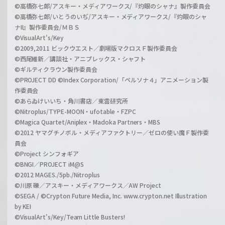
©高橋弥七郎/アスキー・メディアワークス/『灼眼のシャナ』製作委員会
©高橋弥七郎/いとうのいぢ/アスキー・メディアワークス/『灼眼のシャ
ナII』製作委員会/ＭＢＳ
©VisualArt's/Key
©2009,2011 ビックウエスト／劇場版マクロスＦ製作委員会
©西尾維新／講談社・アニプレックス・シャフト
©ギルティクラウン製作委員会
©PROJECT DD ©Index Corporation/「ペルソナ４」アニメーション製
作委員会
©あらゐけいいち・角川書店／東雲研究所
©Nitroplus/TYPE-MOON・ufotable・FZPC
©Magica Quartet/Aniplex・Madoka Partners・MBS
©2012 ヤマグチノボル・メディアファクトリー／ゼロの使い魔Ｆ製作委
員会
©Project シンフォギア
©BNGI／PROJECT iM@S
©2012 MAGES./5pb./Nitroplus
©川原 礫／アスキー・メディアワークス／AW Project
©SEGA / ©Crypton Future Media, Inc. www.crypton.net Illustration
by KEI
©VisualArt's/Key/Team Little Busters!