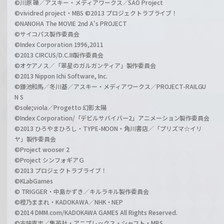
©川原 礫／アスキー・メディアワークス／SAO Project
©vividred project・MBS ©2013 プロジェクトラブライブ！
©NANOHA The MOVIE 2nd A's PROJECT
©サイコパス製作委員会
©Index Corporation 1996,2011
©2013 CIRCUS/D.C.III製作委員会
©オケアノス／「翠星のガルガンティア」製作委員会
©2013 Nippon Ichi Software, Inc.
©鎌池和馬／冬川基／アスキー・メディアワークス／PROJECT-RAILGU
N S
©sole;viola／Progetto 幻影太陽
©Index Corporation/「デビルサバイバー2」アニメーション製作委員会
©2013 ひろやまひろし・TYPE-MOON・角川書店／「プリズマ☆イリ
ヤ」製作委員会
©Project wooser 2
©Project シンフォギアＧ
©2013 プロジェクトラブライブ！
©KLabGames
© TRIGGER・中島かずき／キルラキル製作委員会
©橙乃ままれ・KADOKAWA／NHK・NEP
©2014 DMM.com/KADOKAWA GAMES All Rights Reserved.
©古味直志／集英社・アニプレックス・シャフト・MBS