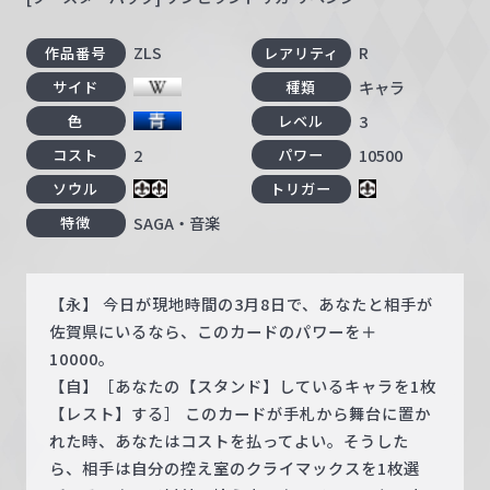
ZLS
R
作品番号
レアリティ
キャラ
サイド
種類
3
色
レベル
2
10500
コスト
パワー
ソウル
トリガー
SAGA・音楽
特徴
【永】 今日が現地時間の3月8日で、あなたと相手が
佐賀県にいるなら、このカードのパワーを＋
10000。
【自】［あなたの【スタンド】しているキャラを1枚
【レスト】する］ このカードが手札から舞台に置か
れた時、あなたはコストを払ってよい。そうした
ら、相手は自分の控え室のクライマックスを1枚選