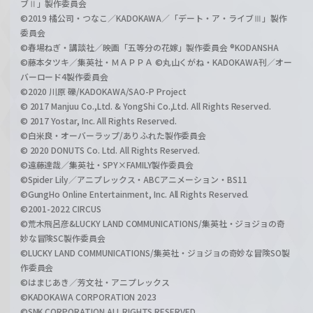
ブⅡ」製作委員会
©2019 橘公司・つなこ／KADOKAWA／「デート・ア・ライブⅢ」製作
委員会
©春場ねぎ・講談社／映画「五等分の花嫁」製作委員会 ®KODANSHA
©藤本タツキ／集英社・ＭＡＰＰＡ ©丸山くがね・KADOKAWA刊／オー
バーロード4製作委員会
©2020 川原 礫/KADOKAWA/SAO-P Project
© 2017 Manjuu Co.,Ltd. & YongShi Co.,Ltd. All Rights Reserved.
© 2017 Yostar, Inc. All Rights Reserved.
©白米良・オーバーラップ/ありふれた製作委員会
© 2020 DONUTS Co. Ltd. All Rights Reserved.
©遠藤達哉／集英社・SPY×FAMILY製作委員会
©Spider Lily／アニプレックス・ABCアニメーション・BS11
©GungHo Online Entertainment, Inc. All Rights Reserved.
©2001-2022 CIRCUS
©荒木飛呂彦&LUCKY LAND COMMUNICATIONS/集英社・ジョジョの奇
妙な冒険SC製作委員会
©LUCKY LAND COMMUNICATIONS/集英社・ジョジョの奇妙な冒険SO製
作委員会
©はまじあき／芳文社・アニプレックス
©KADOKAWA CORPORATION 2023
©SNK CORPORATION ALL RIGHTS RESERVED.