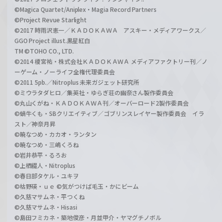
©Magica Quartet/Aniplex・Magia Record Partners
©Project Revue Starlight
©2017 時雨沢恵一／ＫＡＤＯＫＡＷＡ アスキー・メディアワークス／
GGO Project illust.黒星紅白
TM ©TOHO CO., LTD.
©2014 榎宮祐・株式会社ＫＡＤＯＫＡＷＡ メディアファクトリー刊／ノ
ーゲーム・ノーライフ全権代理委員会
©2011 5pb.／Nitroplus 未来ガジェット研究所
©ミウラタダヒロ／集英社・ゆらぎ荘の幽奈さん製作委員会
©丸山くがね・ＫＡＤＯＫＡＷＡ刊／オーバーロード2製作委員会
©蝸牛くも・SBクリエイティブ／ゴブリンスレイヤー製作委員会 イラ
スト／神奈月昇
©暁なつめ・カカオ・ランタン
©暁なつめ・三嶋くろね
©岩井恭平・るろお
©上栖綴人・Nitroplus
©春日部タケル・ユキヲ
©枯野瑛・ｕｅ ©気がつけば毛玉・かにビーム
©久慈マサムネ・平つくね
©久慈マサムネ・Hisasi
©島田フミカネ・築地俊彦・月並甲介・ヤマグチノボル