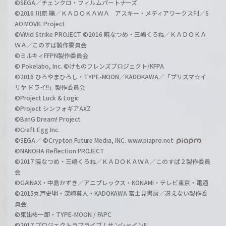
©SEGA／チェンクロ・フィルムパートナーズ
©2016 川原 礫／ＫＡＤＯＫＡＷＡ アスキー・メディアワークス刊／S
AO MOVIE Project
©ViVid Strike PROJECT ©2016 暁なつめ・三嶋くろね／ＫＡＤＯＫＡ
ＷＡ／このすば製作委員会
©ミルキィFFPN製作委員会
© Pokelabo, Inc. ©けものフレンズプロジェクト/KFPA
©2016 ひろやまひろし・TYPE-MOON／KADOKAWA／「プリズマ☆イ
リヤ ドライ!!」製作委員会
©Project Luck & Logic
©Project シンフォギアAXZ
©BanG Dream! Project
©Craft Egg Inc.
©SEGA／ ©Crypton Future Media, INC. www.piapro.net
©NANOHA Reflection PROJECT
©2017 暁なつめ・三嶋くろね／ＫＡＤＯＫＡＷＡ／このすば２製作委員
会
©GAINAX・中島かずき／アニプレックス・KONAMI・テレビ東京・電通
©2015丸戸史明・深崎暮人・KADOKAWA 富士見書房／冴えない製作委
員会
©東出祐一郎・TYPE-MOON / FAPC
©2017 プロジェクトラブライブ！サンシャイン!!