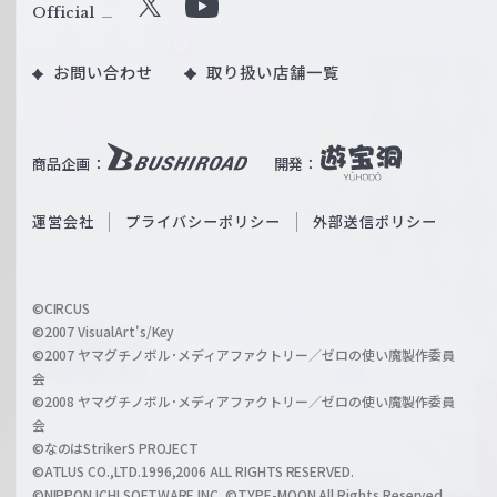
ル
Official
X
Y
ツ
o
｜
お問い合わせ
取り扱い店舗一覧
u
W
T
e
u
i
b
商品企画：
開発：
ß
e
S
O
運営会社
プライバシーポリシー
外部送信ポリシー
c
f
h
f
w
i
a
©CIRCUS
c
©2007 VisualArt's/Key
r
i
©2007 ヤマグチノボル･メディアファクトリー／ゼロの使い魔製作委員
z
会
a
©2008 ヤマグチノボル･メディアファクトリー／ゼロの使い魔製作委員
l
会
C
©なのはStrikerS PROJECT
h
©ATLUS CO.,LTD.1996,2006 ALL RIGHTS RESERVED.
a
©NIPPON ICHI SOFTWARE INC. ©TYPE-MOON All Rights Reserved.