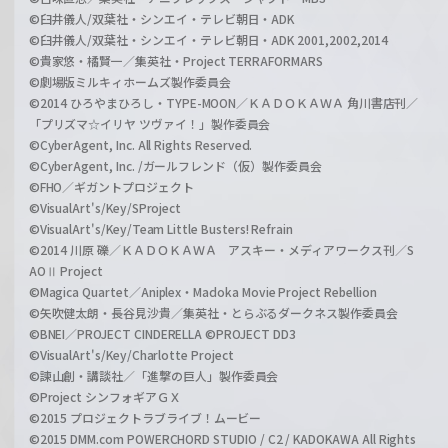
©臼井儀人/双葉社・シンエイ・テレビ朝日・ADK
©臼井儀人/双葉社・シンエイ・テレビ朝日・ADK 2001,2002,2014
©貴家悠・橘賢一／集英社・Project TERRAFORMARS
©劇場版ミルキィホームズ製作委員会
©2014 ひろやまひろし・TYPE-MOON／ＫＡＤＯＫＡＷＡ 角川書店刊／
「プリズマ☆イリヤ ツヴァイ！」製作委員会
©CyberAgent, Inc. All Rights Reserved.
©CyberAgent, Inc. /ガールフレンド（仮）製作委員会
©FHO／ギガントプロジェクト
©VisualArt's/Key/SProject
©VisualArt's/Key/Team Little Busters! Refrain
©2014 川原 礫／ＫＡＤＯＫＡＷＡ アスキー・メディアワークス刊／S
AOⅡ Project
©Magica Quartet／Aniplex・Madoka Movie Project Rebellion
©矢吹健太朗・長谷見沙貴／集英社・とらぶるダークネス製作委員会
©BNEI／PROJECT CINDERELLA ©PROJECT DD3
©VisualArt's/Key/Charlotte Project
©諫山創・講談社／「進撃の巨人」製作委員会
©Project シンフォギアＧＸ
©2015 プロジェクトラブライブ！ムービー
©2015 DMM.com POWERCHORD STUDIO / C2 / KADOKAWA All Rights