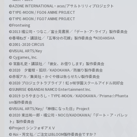
©AZONE INTERNATIONAL・acus/アサルトリリィプロジェクト
©TYPE-MOON / FGO6 ANIME PROJECT
©TYPE-MOON / FGO7 ANIME PROJECT
©Frontwing
©2013 橘公司・つなこ／富士見書房／「デート･ア･ライブ」製作委員会
©春場ねぎ・講談社／「五等分の花嫁」製作委員会 ®KODANSHA
©2001-2020 CIRCUS
©VISUAL ARTS/Key
© Cygames, Inc.
© 宮島礼吏・講談社／「彼女、お借りします」製作委員会
©2020 夕蜜柑・狐印／KADOKAWA／防振り製作委員会
©赤坂アカ／集英社・かぐや様は告らせたい製作委員会
©2020 プロジェクトラブライブ！虹ヶ咲学園スクールアイドル同好会
©SUNRISE ©BANDAI NAMCO Entertainment Inc.
©2019 ひろやまひろし・TYPE-MOON／KADOKAWA／Prisma☆Phanta
sm製作委員会
©VISUAL ARTS/Key/「神様になった日」Project
©2020 東出祐一郎・橘公司・NOCO/KADOKAWA/「デート・ア・バレッ
ト」製作委員会
©Project シンフォギアＸＶ
© Koi・芳文社／ご注文はBLOOM製作委員会ですか？