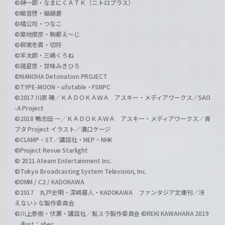
©榊一郎・なまにくＡＴＫ（ニトロプラス）
©細音啓・猫鍋蒼
©橘公司・つなこ
©築地俊彦・駒都え～じ
©柳実冬貴・切符
©羊太郎・三嶋くろね
©諸星悠・甘味みきひろ
©NANOHA Detonation PROJECT
©TYPE-MOON・ufotable・FSNPC
©2017 川原 礫／ＫＡＤＯＫＡＷＡ アスキー・メディアワークス／SAO
-A Project
©2018 鴨志田 一／ＫＡＤＯＫＡＷＡ アスキー・メディアワークス／青
ブタ Project イラスト／溝口ケージ
©CLAMP・ST／講談社・NEP・NHK
©Project Revue Starlight
© 2021 Ateam Entertainment Inc.
©Tokyo Broadcasting System Television, Inc.
©DMM / C2 / KADOKAWA
©2017 丸戸史明・深崎暮人・KADOKAWA ファンタジア文庫刊／冴
えない♭な製作委員会
©川上泰樹・伏瀬・講談社／転スラ製作委員会 ©REKI KAWAHARA 2019
illust：abec