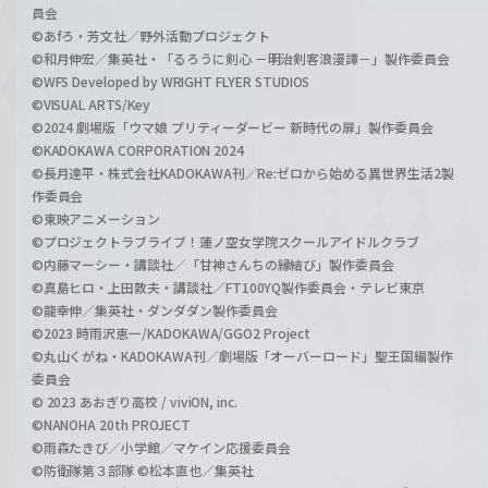
員会
©あfろ・芳文社／野外活動プロジェクト
©和月伸宏／集英社・「るろうに剣心 －明治剣客浪漫譚－」製作委員会
©WFS Developed by WRIGHT FLYER STUDIOS
©VISUAL ARTS/Key
©2024 劇場版「ウマ娘 プリティーダービー 新時代の扉」製作委員会
©KADOKAWA CORPORATION 2024
©長月達平・株式会社KADOKAWA刊／Re:ゼロから始める異世界生活2製
作委員会
©東映アニメーション
©プロジェクトラブライブ！蓮ノ空女学院スクールアイドルクラブ
©内藤マーシー・講談社／「甘神さんちの縁結び」製作委員会
©真島ヒロ・上田敦夫・講談社／FT100YQ製作委員会・テレビ東京
©龍幸伸／集英社・ダンダダン製作委員会
©2023 時雨沢恵一/KADOKAWA/GGO2 Project
©丸山くがね・KADOKAWA刊／劇場版「オーバーロード」聖王国編製作
委員会
© 2023 あおぎり高校 / viviON, inc.
©NANOHA 20th PROJECT
©雨森たきび／小学館／マケイン応援委員会
©防衛隊第３部隊 ©松本直也／集英社