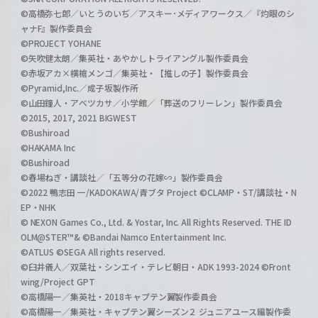
©高橋弥七郎／いとうのいぢ／アスキー･メディアワークス／『灼眼のシ
ャナF』製作委員会
©PROJECT YOHANE
©矢吹健太朗／集英社・あやかしトライアングル製作委員会
©赤坂アカ×横槍メンゴ／集英社・【推しの子】製作委員会
©Pyramid,Inc.／成子坂製作所
©山田鐘人・アベツカサ／小学館／「葬送のフリーレン」製作委員会
©2015, 2017, 2021 BIGWEST
©Bushiroad
©HAKAMA Inc
©Bushiroad
©春場ねぎ・講談社／「五等分の花嫁∽」製作委員会
©2022 鴨志田 一/KADOKAWA/青ブタ Project ©CLAMP・ST/講談社・N
EP・NHK
© NEXON Games Co., Ltd. & Yostar, Inc. All Rights Reserved. THE ID
OLM@STER™& ©Bandai Namco Entertainment Inc.
©ATLUS ©SEGA All rights reserved.
©臼井儀人／双葉社・シンエイ・テレビ朝日・ADK 1993-2024 ©Front
wing/Project GPT
©高橋陽一／集英社・2018キャプテン翼製作委員会
©高橋陽一／集英社・キャプテン翼シーズン２ ジュニアユース編製作委