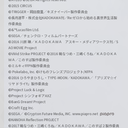
©2015 CIRCUS
©TRIGGER・岡田麿里／キズナイーバー製作委員会
©長月達平・株式会社KADOKAWA刊／Re:ゼロから始める異世界生活製
作委員会
©&™Lucasfilm Ltd.
©SEGA／チェンクロ・フィルムパートナーズ
©2016 川原 礫／ＫＡＤＯＫＡＷＡ アスキー・メディアワークス刊／S
AO MOVIE Project
©ViVid Strike PROJECT ©2016 暁なつめ・三嶋くろね／ＫＡＤＯＫＡ
ＷＡ／このすば製作委員会
©ミルキィFFPN製作委員会
© Pokelabo, Inc. ©けものフレンズプロジェクト/KFPA
©2016 ひろやまひろし・TYPE-MOON／KADOKAWA／「プリズマ☆イ
リヤ ドライ!!」製作委員会
©Project Luck & Logic
©Project シンフォギアAXZ
©BanG Dream! Project
©Craft Egg Inc.
©SEGA／ ©Crypton Future Media, INC. www.piapro.net
©NANOHA Reflection PROJECT
©2017 暁なつめ・三嶋くろね／ＫＡＤＯＫＡＷＡ／このすば２製作委員