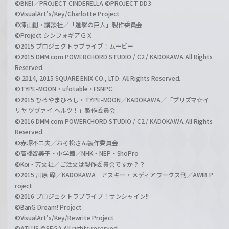
©BNEI／PROJECT CINDERELLA ©PROJECT DD3
©VisualArt's/Key/Charlotte Project
©諫山創・講談社／「進撃の巨人」製作委員会
©Project シンフォギアＧＸ
©2015 プロジェクトラブライブ！ムービー
©2015 DMM.com POWERCHORD STUDIO / C2 / KADOKAWA All Rights
Reserved.
© 2014, 2015 SQUARE ENIX CO., LTD. All Rights Reserved.
©TYPE-MOON・ufotable・FSNPC
©2015 ひろやまひろし・TYPE-MOON／KADOKAWA／「プリズマ☆イ
リヤ ツヴァイ ヘルツ！」製作委員会
©2016 DMM.com POWERCHORD STUDIO / C2 / KADOKAWA All Rights
Reserved.
©赤塚不二夫／おそ松さん製作委員会
©高橋留美子・小学館／NHK・NEP・ShoPro
©Koi・芳文社／ご注文は製作委員会ですか？？
©2015 川原 礫／KADOKAWA アスキー・メディアワークス刊／AWIB P
roject
©2016 プロジェクトラブライブ！サンシャイン!!
©BanG Dream! Project
©VisualArt's/Key/Rewrite Project
©ATLUS ©SEGA All rights reserved.