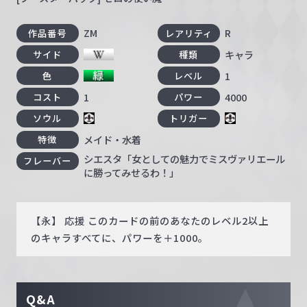
ZM
R
作品番号
レアリティ
キャラ
サイド
種類
1
色
レベル
1
4000
コスト
パワー
ソウル
トリガー
メイド・水着
特徴
シエスタ「女としての魅力でミスヴァリエール
フレーバー
に勝ってみせるわ！」
【永】 応援 このカードの前のあなたのレベル2以上
のキャラすべてに、パワーを＋1000。
Q&A