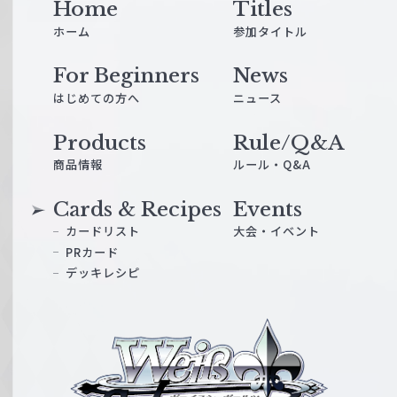
Home
Titles
ホーム
参加タイトル
For Beginners
News
はじめての方へ
ニュース
Products
Rule/Q&A
商品情報
ルール・Q&A
Cards & Recipes
Events
カードリスト
大会・イベント
PRカード
デッキレシピ
ヴ
ァ
イ
ス