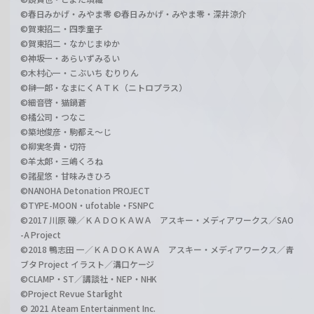
©春日みかげ・みやま零 ©春日みかげ・みやま零・深井涼介
©賀東招二・四季童子
©賀東招二・なかじまゆか
©神坂一・あらいずみるい
©木村心一・こぶいち むりりん
©榊一郎・なまにくＡＴＫ（ニトロプラス）
©細音啓・猫鍋蒼
©橘公司・つなこ
©築地俊彦・駒都え～じ
©柳実冬貴・切符
©羊太郎・三嶋くろね
©諸星悠・甘味みきひろ
©NANOHA Detonation PROJECT
©TYPE-MOON・ufotable・FSNPC
©2017 川原 礫／ＫＡＤＯＫＡＷＡ アスキー・メディアワークス／SAO
-A Project
©2018 鴨志田 一／ＫＡＤＯＫＡＷＡ アスキー・メディアワークス／青
ブタ Project イラスト／溝口ケージ
©CLAMP・ST／講談社・NEP・NHK
©Project Revue Starlight
© 2021 Ateam Entertainment Inc.