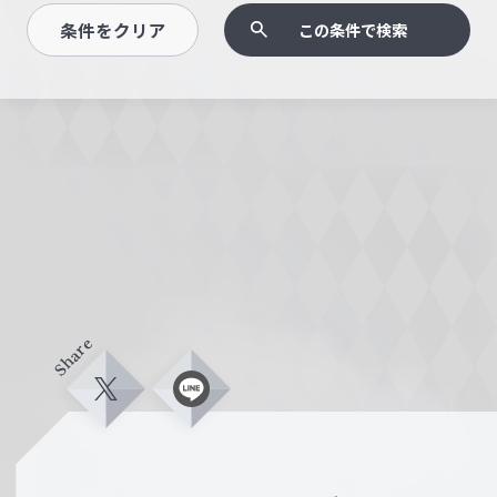
条件をクリア
この条件で検索
Share
X
L
i
n
e