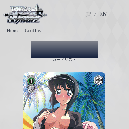
メ
ヴ
ニ
ァ
JP
EN
ュ
イ
ー
ス
Home
Card List
シ
ュ
Card List
ヴ
ァ
カードリスト
ル
ツ
｜
W
e
i
ß
S
c
h