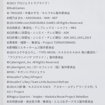
©2013 プロジェクトラブライブ！
©KLabGames
© TRIGGER・中島かずき／キルラキル製作委員会
©橙乃ままれ・KADOKAWA／NHK・NEP
©2014 DMM.com/KADOKAWA GAMES All Rights Reserved.
©古味直志／集英社・アニプレックス・シャフト・MBS
©臼井儀人/双葉社・シンエイ・テレビ朝日・ADK
©臼井儀人/双葉社・シンエイ・テレビ朝日・ADK 2001,2002,2014
©貴家悠・橘賢一／集英社・Project TERRAFORMARS
©劇場版ミルキィホームズ製作委員会
©2014 ひろやまひろし・TYPE-MOON／ＫＡＤＯＫＡＷＡ 角川書店刊／
「プリズマ☆イリヤ ツヴァイ！」製作委員会
©CyberAgent, Inc. All Rights Reserved.
©CyberAgent, Inc. /ガールフレンド（仮）製作委員会
©FHO／ギガントプロジェクト
©VisualArt's/Key/SProject
©VisualArt's/Key/Team Little Busters! Refrain
©2014 川原 礫／ＫＡＤＯＫＡＷＡ アスキー・メディアワークス刊／S
AOⅡ Project
©Magica Quartet／Aniplex・Madoka Movie Project Rebellion
©矢吹健太朗・長谷見沙貴／集英社・とらぶるダークネス製作委員会