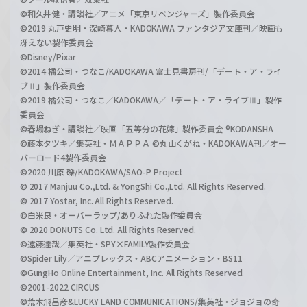
©和久井健・講談社／アニメ「東京リベンジャーズ」製作委員会
©2019 丸戸史明・深崎暮人・KADOKAWA ファンタジア文庫刊／映画も
冴えない製作委員会
©Disney/Pixar
©2014 橘公司・つなこ/KADOKAWA 富士見書房刊/「デート・ア・ライ
ブⅡ」製作委員会
©2019 橘公司・つなこ／KADOKAWA／「デート・ア・ライブⅢ」製作
委員会
©春場ねぎ・講談社／映画「五等分の花嫁」製作委員会 ®KODANSHA
©藤本タツキ／集英社・ＭＡＰＰＡ ©丸山くがね・KADOKAWA刊／オー
バーロード4製作委員会
©2020 川原 礫/KADOKAWA/SAO-P Project
© 2017 Manjuu Co.,Ltd. & YongShi Co.,Ltd. All Rights Reserved.
© 2017 Yostar, Inc. All Rights Reserved.
©白米良・オーバーラップ/ありふれた製作委員会
© 2020 DONUTS Co. Ltd. All Rights Reserved.
©遠藤達哉／集英社・SPY×FAMILY製作委員会
©Spider Lily／アニプレックス・ABCアニメーション・BS11
©GungHo Online Entertainment, Inc. All Rights Reserved.
©2001-2022 CIRCUS
©荒木飛呂彦&LUCKY LAND COMMUNICATIONS/集英社・ジョジョの奇