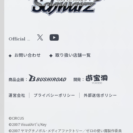
シ
ュ
ヴ
ァ
ル
Official
X
Y
ツ
o
｜
お問い合わせ
取り扱い店舗一覧
u
W
T
e
u
i
b
商品企画：
開発：
ß
e
S
O
運営会社
プライバシーポリシー
外部送信ポリシー
c
f
h
f
w
i
a
©CIRCUS
c
©2007 VisualArt's/Key
r
i
©2007 ヤマグチノボル･メディアファクトリー／ゼロの使い魔製作委員