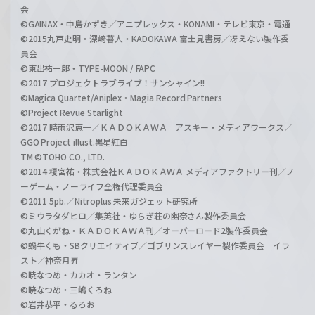
会
©GAINAX・中島かずき／アニプレックス・KONAMI・テレビ東京・電通
©2015丸戸史明・深崎暮人・KADOKAWA 富士見書房／冴えない製作委
員会
©東出祐一郎・TYPE-MOON / FAPC
©2017 プロジェクトラブライブ！サンシャイン!!
©Magica Quartet/Aniplex・Magia Record Partners
©Project Revue Starlight
©2017 時雨沢恵一／ＫＡＤＯＫＡＷＡ アスキー・メディアワークス／
GGO Project illust.黒星紅白
TM ©TOHO CO., LTD.
©2014 榎宮祐・株式会社ＫＡＤＯＫＡＷＡ メディアファクトリー刊／ノ
ーゲーム・ノーライフ全権代理委員会
©2011 5pb.／Nitroplus 未来ガジェット研究所
©ミウラタダヒロ／集英社・ゆらぎ荘の幽奈さん製作委員会
©丸山くがね・ＫＡＤＯＫＡＷＡ刊／オーバーロード2製作委員会
©蝸牛くも・SBクリエイティブ／ゴブリンスレイヤー製作委員会 イラ
スト／神奈月昇
©暁なつめ・カカオ・ランタン
©暁なつめ・三嶋くろね
©岩井恭平・るろお