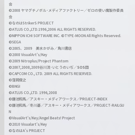
z
会
a
©2008 ヤマグチノボル･メディアファクトリー／ゼロの使い魔製作委員
l
会
C
©なのはStrikerS PROJECT
h
©ATLUS CO.,LTD.1996,2006 ALL RIGHTS RESERVED.
a
©NIPPON ICHI SOFTWARE INC. ©TYPE-MOON All Rights Reserved.
n
©SEGA
©2005、2009 美水かがみ／角川書店
n
©2008 VisualArt's/Key
e
©2009 Nitroplus/Project Phantom
l
©2007,2008,2009谷川流･いとうのいぢ／
SOS団
©CAPCOM CO., LTD. 2009 ALL RIGHTS RESERVED.
©窪岡俊之
©BNGI
©ATLUS CO.,LTD. 1996,2008
©鎌池和馬／アスキー・メディアワークス／PROJECT-INDEX
©鎌池和馬／冬川基／アスキー・メディアワークス／PROJECT-RAILGU
N
©VisualArt's/Key/Angel Beats! Project
©2010 Visualart's/Key
©なのはA's PROJECT