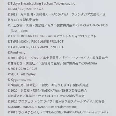
©Tokyo Broadcasting System Television, Inc.
©DMM / C2 / KADOKAWA
©2017 丸戸史明・深崎暮人・KADOKAWA ファンタジア文庫刊／冴
えない♭な製作委員会
©川上泰樹・伏瀬・講談社／転スラ製作委員会 ©REKI KAWAHARA 2019
illust：abec
©AZONE INTERNATIONAL・acus/アサルトリリィプロジェクト
©TYPE-MOON / FGO6 ANIME PROJECT
©TYPE-MOON / FGO7 ANIME PROJECT
©Frontwing
©2013 橘公司・つなこ／富士見書房／「デート･ア･ライブ」製作委員会
©春場ねぎ・講談社／「五等分の花嫁」製作委員会 ®KODANSHA
©2001-2020 CIRCUS
©VISUAL ARTS/Key
© Cygames, Inc.
© 宮島礼吏・講談社／「彼女、お借りします」製作委員会
©2020 夕蜜柑・狐印／KADOKAWA／防振り製作委員会
©赤坂アカ／集英社・かぐや様は告らせたい製作委員会
©2020 プロジェクトラブライブ！虹ヶ咲学園スクールアイドル同好会
©SUNRISE ©BANDAI NAMCO Entertainment Inc.
©2019 ひろやまひろし・TYPE-MOON／KADOKAWA／Prisma☆Phanta