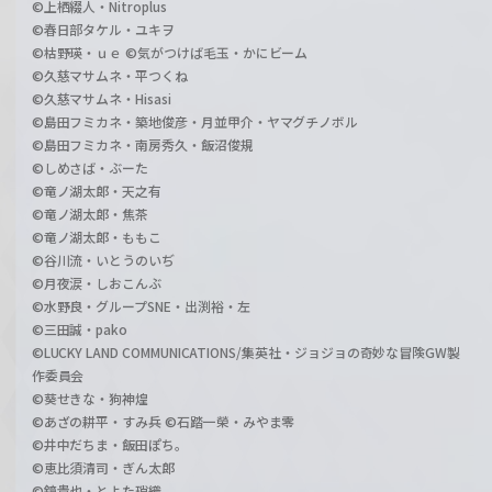
©上栖綴人・Nitroplus
©春日部タケル・ユキヲ
©枯野瑛・ｕｅ ©気がつけば毛玉・かにビーム
©久慈マサムネ・平つくね
©久慈マサムネ・Hisasi
©島田フミカネ・築地俊彦・月並甲介・ヤマグチノボル
©島田フミカネ・南房秀久・飯沼俊規
©しめさば・ぶーた
©竜ノ湖太郎・天之有
©竜ノ湖太郎・焦茶
©竜ノ湖太郎・ももこ
©谷川流・いとうのいぢ
©月夜涙・しおこんぶ
©水野良・グループSNE・出渕裕・左
©三田誠・pako
©LUCKY LAND COMMUNICATIONS/集英社・ジョジョの奇妙な冒険GW製
作委員会
©葵せきな・狗神煌
©あざの耕平・すみ兵 ©石踏一榮・みやま零
©井中だちま・飯田ぽち。
©恵比須清司・ぎん太郎
©鏡貴也・とよた瑣織