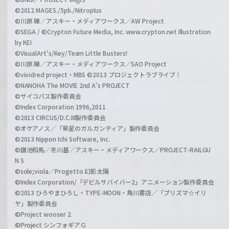
©2012 MAGES./5pb./Nitroplus
©川原 礫／アスキー・メディアワークス／AW Project
©SEGA / ©Crypton Future Media, Inc. www.crypton.net Illustration
by KEI
©VisualArt's/Key/Team Little Busters!
©川原 礫／アスキー・メディアワークス／SAO Project
©vividred project・MBS ©2013 プロジェクトラブライブ！
©NANOHA The MOVIE 2nd A's PROJECT
©サイコパス製作委員会
©Index Corporation 1996,2011
©2013 CIRCUS/D.C.III製作委員会
©オケアノス／「翠星のガルガンティア」製作委員会
©2013 Nippon Ichi Software, Inc.
©鎌池和馬／冬川基／アスキー・メディアワークス／PROJECT-RAILGU
N S
©sole;viola／Progetto 幻影太陽
©Index Corporation/「デビルサバイバー2」アニメーション製作委員会
©2013 ひろやまひろし・TYPE-MOON・角川書店／「プリズマ☆イリ
ヤ」製作委員会
©Project wooser 2
©Project シンフォギアＧ