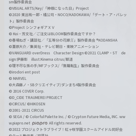
sm製作委員会
©VISUAL ARTS/Key/「神様になった日」Project
©2020 東出祐一郎・橘公司・NOCO/KADOKAWA/「デート・ア・バレッ
ト」製作委員会
©Project シンフォギアＸＶ
© Koi・芳文社／ご注文はBLOOM製作委員会ですか？
©春場ねぎ・講談社／「五等分の花嫁∬」製作委員会 ®KODANSHA
©葦原大介／集英社・テレビ朝日・東映アニメーション
©VANGUARD overDress Character Design ©2021 CLAMP・ST de
sign:伊藤彰 illust:Kinema citrus/獣道
©理不尽な孫の手/MFブックス/「無職転生」製作委員会
©irodori ent post
© MARVEL
©大森藤ノ・SBクリエイティブ/ダンまち4製作委員会
© 2016 COVER Corp.
©D_CIDE TRAUMEREI PROJECT
©CIRCUS/ ©HIKOSEN
©2001-2021 CIRCUS
© SEGA / © Colorful Palette Inc. / © Crypton Future Media, INC. ww
w.piapro.net
All rights reserved.
©2022 プロジェクトラブライブ！虹ヶ咲学園スクールアイドル同好会
©クール教信者／双葉社