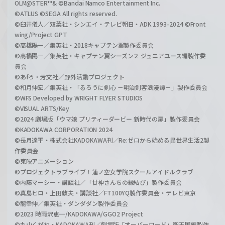
OLM@STER™& ©Bandai Namco Entertainment Inc.
©ATLUS ©SEGA All rights reserved.
©臼井儀人／双葉社・シンエイ・テレビ朝日・ADK 1993-2024 ©Front
wing/Project GPT
©高橋陽一／集英社・2018キャプテン翼製作委員会
©高橋陽一／集英社・キャプテン翼シーズン２ ジュニアユース編製作委
員会
©あfろ・芳文社／野外活動プロジェクト
©和月伸宏／集英社・「るろうに剣心 －明治剣客浪漫譚－」製作委員会
©WFS Developed by WRIGHT FLYER STUDIOS
©VISUAL ARTS/Key
©2024 劇場版「ウマ娘 プリティーダービー 新時代の扉」製作委員会
©KADOKAWA CORPORATION 2024
©長月達平・株式会社KADOKAWA刊／Re:ゼロから始める異世界生活2製
作委員会
©東映アニメーション
©プロジェクトラブライブ！蓮ノ空女学院スクールアイドルクラブ
©内藤マーシー・講談社／「甘神さんちの縁結び」製作委員会
©真島ヒロ・上田敦夫・講談社／FT100YQ製作委員会・テレビ東京
©龍幸伸／集英社・ダンダダン製作委員会
©2023 時雨沢恵一/KADOKAWA/GGO2 Project
©丸山くがね・KADOKAWA刊／劇場版「オーバーロード」聖王国編製作