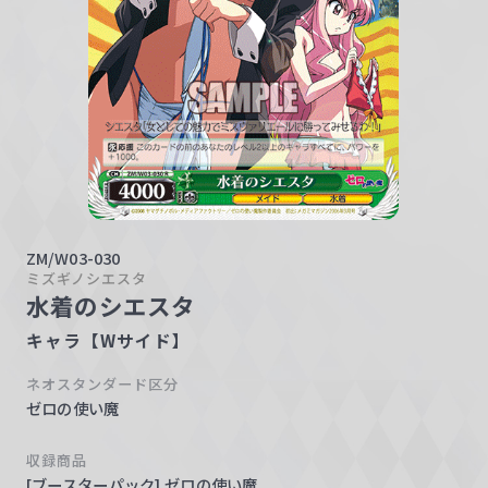
w
a
r
z
ZM/W03-030
ミズギノシエスタ
水着のシエスタ
キャラ【Wサイド】
ネオスタンダード区分
ゼロの使い魔
収録商品
[ブースターパック] ゼロの使い魔