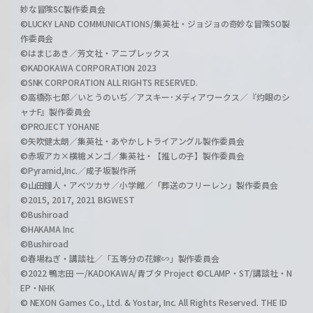
妙な冒険SC製作委員会
©LUCKY LAND COMMUNICATIONS/集英社・ジョジョの奇妙な冒険SO製
作委員会
©はまじあき／芳文社・アニプレックス
©KADOKAWA CORPORATION 2023
©SNK CORPORATION ALL RIGHTS RESERVED.
©高橋弥七郎／いとうのいぢ／アスキー･メディアワークス／『灼眼のシ
ャナF』製作委員会
©PROJECT YOHANE
©矢吹健太朗／集英社・あやかしトライアングル製作委員会
©赤坂アカ×横槍メンゴ／集英社・【推しの子】製作委員会
©Pyramid,Inc.／成子坂製作所
©山田鐘人・アベツカサ／小学館／「葬送のフリーレン」製作委員会
©2015, 2017, 2021 BIGWEST
©Bushiroad
©HAKAMA Inc
©Bushiroad
©春場ねぎ・講談社／「五等分の花嫁∽」製作委員会
©2022 鴨志田 一/KADOKAWA/青ブタ Project ©CLAMP・ST/講談社・N
EP・NHK
© NEXON Games Co., Ltd. & Yostar, Inc. All Rights Reserved. THE ID