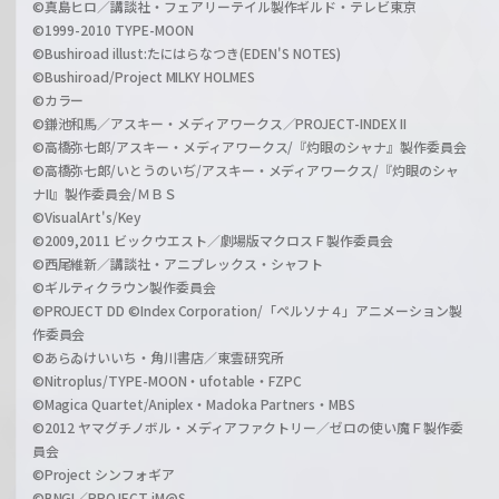
©真島ヒロ／講談社・フェアリーテイル製作ギルド・テレビ東京
©1999-2010 TYPE-MOON
©Bushiroad illust:たにはらなつき(EDEN'S NOTES)
©Bushiroad/Project MILKY HOLMES
©カラー
©鎌池和馬／アスキー・メディアワークス／PROJECT-INDEX II
©高橋弥七郎/アスキー・メディアワークス/『灼眼のシャナ』製作委員会
©高橋弥七郎/いとうのいぢ/アスキー・メディアワークス/『灼眼のシャ
ナII』製作委員会/ＭＢＳ
©VisualArt's/Key
©2009,2011 ビックウエスト／劇場版マクロスＦ製作委員会
©西尾維新／講談社・アニプレックス・シャフト
©ギルティクラウン製作委員会
©PROJECT DD ©Index Corporation/「ペルソナ４」アニメーション製
作委員会
©あらゐけいいち・角川書店／東雲研究所
©Nitroplus/TYPE-MOON・ufotable・FZPC
©Magica Quartet/Aniplex・Madoka Partners・MBS
©2012 ヤマグチノボル・メディアファクトリー／ゼロの使い魔Ｆ製作委
員会
©Project シンフォギア
©BNGI／PROJECT iM@S