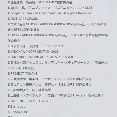
©遠藤達哉／集英社・SPY×FAMILY製作委員会
©Spider Lily／アニプレックス・ABCアニメーション・BS11
©GungHo Online Entertainment, Inc. All Rights Reserved.
©2001-2022 CIRCUS
©荒木飛呂彦&LUCKY LAND COMMUNICATIONS/集英社・ジョジョの奇
妙な冒険SC製作委員会
©LUCKY LAND COMMUNICATIONS/集英社・ジョジョの奇妙な冒険SO製
作委員会
©はまじあき／芳文社・アニプレックス
©KADOKAWA CORPORATION 2023
©SNK CORPORATION ALL RIGHTS RESERVED.
©高橋弥七郎／いとうのいぢ／アスキー･メディアワークス／『灼眼のシ
ャナF』製作委員会
©PROJECT YOHANE
©矢吹健太朗／集英社・あやかしトライアングル製作委員会
©赤坂アカ×横槍メンゴ／集英社・【推しの子】製作委員会
©Pyramid,Inc.／成子坂製作所
©山田鐘人・アベツカサ／小学館／「葬送のフリーレン」製作委員会
©2015, 2017, 2021 BIGWEST
©Bushiroad
©HAKAMA Inc