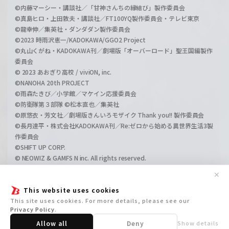
©内藤マーシー・講談社／「甘神さんちの縁結び」製作委員会
©真島ヒロ・上田敦夫・講談社／FT100YQ製作委員会・テレビ東京
©龍幸伸／集英社・ダンダダン製作委員会
©2023 時雨沢恵一/KADOKAWA/GGO2 Project
©丸山くがね・KADOKAWA刊／劇場版「オーバーロード」聖王国編製作
委員会
© 2023 あおぎり高校 / viviON, inc.
©NANOHA 20th PROJECT
©雨森たきび／小学館／マケイン応援委員会
©防衛隊第３部隊 ©松本直也／集英社
©原悠衣・芳文社／劇場版きんいろモザイク Thank you!! 製作委員会
©長月達平・株式会社KADOKAWA刊／Re:ゼロから始める異世界生活3製
作委員会
©SHIFT UP CORP.
© NEOWIZ & GAMFS N inc. All rights reserved.
©ATLUS. ©SEGA.
✕
©GIRLS und PANZER Projekt
©GIRLS und PANZER Film Projekt
This website uses cookies
©GIRLS und PANZER Finale Projekt
This site uses cookies. For more details, please see our
Privacy Policy
.
Allow all
Deny
Show details