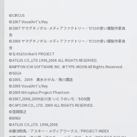
f
w
i
a
©CIRCUS
c
©2007 VisualArt's/Key
r
i
©2007 ヤマグチノボル･メディアファクトリー／ゼロの使い魔製作委員
z
会
a
©2008 ヤマグチノボル･メディアファクトリー／ゼロの使い魔製作委員
l
会
C
©なのはStrikerS PROJECT
h
©ATLUS CO.,LTD.1996,2006 ALL RIGHTS RESERVED.
a
©NIPPON ICHI SOFTWARE INC. ©TYPE-MOON All Rights Reserved.
n
©SEGA
©2005、2009 美水かがみ／角川書店
n
©2008 VisualArt's/Key
e
©2009 Nitroplus/Project Phantom
l
©2007,2008,2009谷川流･いとうのいぢ／
SOS団
©CAPCOM CO., LTD. 2009 ALL RIGHTS RESERVED.
©窪岡俊之
©BNGI
©ATLUS CO.,LTD. 1996,2008
©鎌池和馬／アスキー・メディアワークス／PROJECT-INDEX