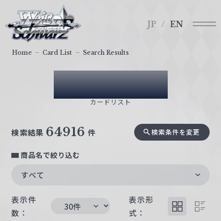
メ
ヴ
ニ
ァ
JP
EN
ュ
イ
ー
ス
Home
Card List
Search Results
シ
ュ
Card List
ヴ
ァ
カードリスト
ル
ツ
64916
検索結果
件
検索条件を変更
｜
W
商品名で絞り込む
e
i
すべて
ß
S
表示件
表示形
c
数：
式：
h