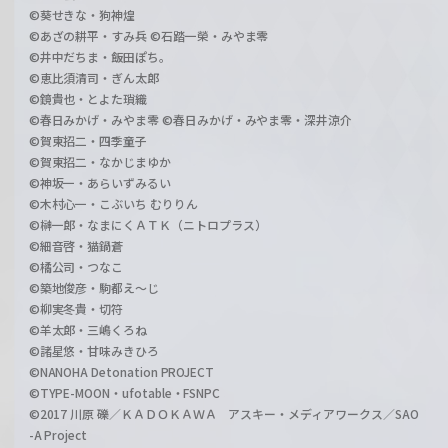
©葵せきな・狗神煌
©あざの耕平・すみ兵 ©石踏一榮・みやま零
©井中だちま・飯田ぽち。
©恵比須清司・ぎん太郎
©鏡貴也・とよた瑣織
©春日みかげ・みやま零 ©春日みかげ・みやま零・深井涼介
©賀東招二・四季童子
©賀東招二・なかじまゆか
©神坂一・あらいずみるい
©木村心一・こぶいち むりりん
©榊一郎・なまにくＡＴＫ（ニトロプラス）
©細音啓・猫鍋蒼
©橘公司・つなこ
©築地俊彦・駒都え～じ
©柳実冬貴・切符
©羊太郎・三嶋くろね
©諸星悠・甘味みきひろ
©NANOHA Detonation PROJECT
©TYPE-MOON・ufotable・FSNPC
©2017 川原 礫／ＫＡＤＯＫＡＷＡ アスキー・メディアワークス／SAO
-A Project