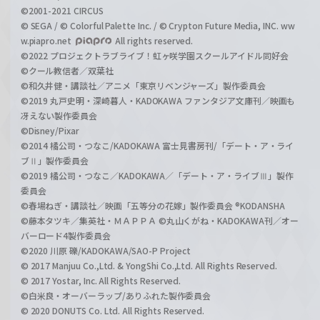
©2001-2021 CIRCUS
© SEGA / © Colorful Palette Inc. / © Crypton Future Media, INC. ww
w.piapro.net
All rights reserved.
©2022 プロジェクトラブライブ！虹ヶ咲学園スクールアイドル同好会
©クール教信者／双葉社
©和久井健・講談社／アニメ「東京リベンジャーズ」製作委員会
©2019 丸戸史明・深崎暮人・KADOKAWA ファンタジア文庫刊／映画も
冴えない製作委員会
©Disney/Pixar
©2014 橘公司・つなこ/KADOKAWA 富士見書房刊/「デート・ア・ライ
ブⅡ」製作委員会
©2019 橘公司・つなこ／KADOKAWA／「デート・ア・ライブⅢ」製作
委員会
©春場ねぎ・講談社／映画「五等分の花嫁」製作委員会 ®KODANSHA
©藤本タツキ／集英社・ＭＡＰＰＡ ©丸山くがね・KADOKAWA刊／オー
バーロード4製作委員会
©2020 川原 礫/KADOKAWA/SAO-P Project
© 2017 Manjuu Co.,Ltd. & YongShi Co.,Ltd. All Rights Reserved.
© 2017 Yostar, Inc. All Rights Reserved.
©白米良・オーバーラップ/ありふれた製作委員会
© 2020 DONUTS Co. Ltd. All Rights Reserved.