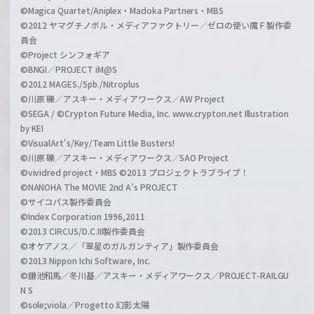
©Magica Quartet/Aniplex・Madoka Partners・MBS
©2012 ヤマグチノボル・メディアファクトリー／ゼロの使い魔Ｆ製作委
員会
©Project シンフォギア
©BNGI／PROJECT iM@S
©2012 MAGES./5pb./Nitroplus
©川原 礫／アスキー・メディアワークス／AW Project
©SEGA / ©Crypton Future Media, Inc. www.crypton.net Illustration
by KEI
©VisualArt's/Key/Team Little Busters!
©川原 礫／アスキー・メディアワークス／SAO Project
©vividred project・MBS ©2013 プロジェクトラブライブ！
©NANOHA The MOVIE 2nd A's PROJECT
©サイコパス製作委員会
©Index Corporation 1996,2011
©2013 CIRCUS/D.C.III製作委員会
©オケアノス／「翠星のガルガンティア」製作委員会
©2013 Nippon Ichi Software, Inc.
©鎌池和馬／冬川基／アスキー・メディアワークス／PROJECT-RAILGU
N S
©sole;viola／Progetto 幻影太陽