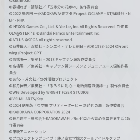
©Bushiroad
©春場ねぎ・講談社／「五等分の花嫁∽」製作委員会
©2022 鴨志田 一/KADOKAWA/青ブタ Project ©CLAMP・ST/講談社・N
EP・NHK
© NEXON Games Co., Ltd. & Yostar, Inc. All Rights Reserved. THE ID
OLM@STER™& ©Bandai Namco Entertainment Inc.
©ATLUS ©SEGA All rights reserved.
©臼井儀人／双葉社・シンエイ・テレビ朝日・ADK 1993-2024 ©Front
wing/Project GPT
©高橋陽一／集英社・2018キャプテン翼製作委員会
©高橋陽一／集英社・キャプテン翼シーズン２ ジュニアユース編製作委
員会
©あfろ・芳文社／野外活動プロジェクト
©和月伸宏／集英社・「るろうに剣心 －明治剣客浪漫譚－」製作委員会
©WFS Developed by WRIGHT FLYER STUDIOS
©VISUAL ARTS/Key
©2024 劇場版「ウマ娘 プリティーダービー 新時代の扉」製作委員会
©KADOKAWA CORPORATION 2024
©長月達平・株式会社KADOKAWA刊／Re:ゼロから始める異世界生活2製
作委員会
©東映アニメーション
©プロジェクトラブライブ！蓮ノ空女学院スクールアイドルクラブ