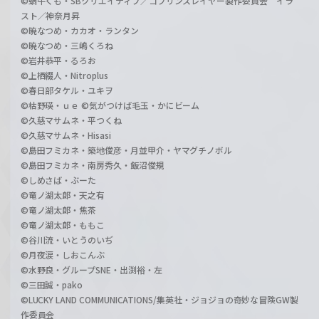
©蝸牛くも・SBクリエイティブ／ゴブリンスレイヤー製作委員会 イラ
スト／神奈月昇
©暁なつめ・カカオ・ランタン
©暁なつめ・三嶋くろね
©岩井恭平・るろお
©上栖綴人・Nitroplus
©春日部タケル・ユキヲ
©枯野瑛・ｕｅ ©気がつけば毛玉・かにビーム
©久慈マサムネ・平つくね
©久慈マサムネ・Hisasi
©島田フミカネ・築地俊彦・月並甲介・ヤマグチノボル
©島田フミカネ・南房秀久・飯沼俊規
©しめさば・ぶーた
©竜ノ湖太郎・天之有
©竜ノ湖太郎・焦茶
©竜ノ湖太郎・ももこ
©谷川流・いとうのいぢ
©月夜涙・しおこんぶ
©水野良・グループSNE・出渕裕・左
©三田誠・pako
©LUCKY LAND COMMUNICATIONS/集英社・ジョジョの奇妙な冒険GW製
作委員会