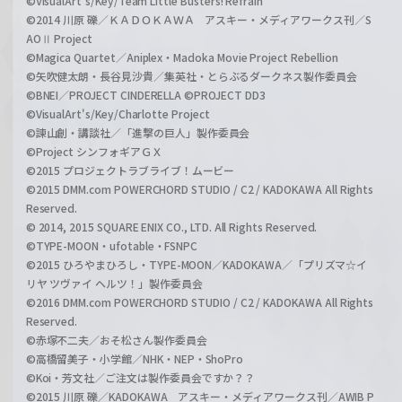
©VisualArt's/Key/Team Little Busters! Refrain
©2014 川原 礫／ＫＡＤＯＫＡＷＡ アスキー・メディアワークス刊／S
AOⅡ Project
©Magica Quartet／Aniplex・Madoka Movie Project Rebellion
©矢吹健太朗・長谷見沙貴／集英社・とらぶるダークネス製作委員会
©BNEI／PROJECT CINDERELLA ©PROJECT DD3
©VisualArt's/Key/Charlotte Project
©諫山創・講談社／「進撃の巨人」製作委員会
©Project シンフォギアＧＸ
©2015 プロジェクトラブライブ！ムービー
©2015 DMM.com POWERCHORD STUDIO / C2 / KADOKAWA All Rights
Reserved.
© 2014, 2015 SQUARE ENIX CO., LTD. All Rights Reserved.
©TYPE-MOON・ufotable・FSNPC
©2015 ひろやまひろし・TYPE-MOON／KADOKAWA／「プリズマ☆イ
リヤ ツヴァイ ヘルツ！」製作委員会
©2016 DMM.com POWERCHORD STUDIO / C2 / KADOKAWA All Rights
Reserved.
©赤塚不二夫／おそ松さん製作委員会
©高橋留美子・小学館／NHK・NEP・ShoPro
©Koi・芳文社／ご注文は製作委員会ですか？？
©2015 川原 礫／KADOKAWA アスキー・メディアワークス刊／AWIB P