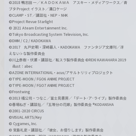
©2018 鴨志田 一／ＫＡＤＯＫＡＷＡ アスキー・メディアワークス／青
ブタ Project イラスト／溝口ケージ
©CLAMP・ST／講談社・NEP・NHK
©Project Revue Starlight
© 2021 Ateam Entertainment Inc.
©Tokyo Broadcasting System Television, Inc.
©DMM / C2 / KADOKAWA
©2017 丸戸史明・深崎暮人・KADOKAWA ファンタジア文庫刊／冴
えない♭な製作委員会
©川上泰樹・伏瀬・講談社／転スラ製作委員会 ©REKI KAWAHARA 2019
illust：abec
©AZONE INTERNATIONAL・acus/アサルトリリィプロジェクト
©TYPE-MOON / FGO6 ANIME PROJECT
©TYPE-MOON / FGO7 ANIME PROJECT
©Frontwing
©2013 橘公司・つなこ／富士見書房／「デート･ア･ライブ」製作委員会
©春場ねぎ・講談社／「五等分の花嫁」製作委員会 ®KODANSHA
©2001-2020 CIRCUS
©VISUAL ARTS/Key
© Cygames, Inc.
© 宮島礼吏・講談社／「彼女、お借りします」製作委員会