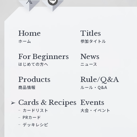
X
L
i
n
e
Home
Titles
ホーム
参加タイトル
For Beginners
News
はじめての方へ
ニュース
Products
Rule/Q&A
商品情報
ルール・Q&A
Cards & Recipes
Events
カードリスト
大会・イベント
PRカード
デッキレシピ