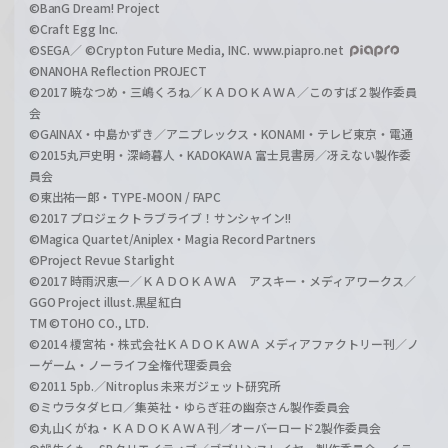
©BanG Dream! Project
©Craft Egg Inc.
©SEGA／ ©Crypton Future Media, INC. www.piapro.net
©NANOHA Reflection PROJECT
©2017 暁なつめ・三嶋くろね／ＫＡＤＯＫＡＷＡ／このすば２製作委員
会
©GAINAX・中島かずき／アニプレックス・KONAMI・テレビ東京・電通
©2015丸戸史明・深崎暮人・KADOKAWA 富士見書房／冴えない製作委
員会
©東出祐一郎・TYPE-MOON / FAPC
©2017 プロジェクトラブライブ！サンシャイン!!
©Magica Quartet/Aniplex・Magia Record Partners
©Project Revue Starlight
©2017 時雨沢恵一／ＫＡＤＯＫＡＷＡ アスキー・メディアワークス／
GGO Project illust.黒星紅白
TM ©TOHO CO., LTD.
©2014 榎宮祐・株式会社ＫＡＤＯＫＡＷＡ メディアファクトリー刊／ノ
ーゲーム・ノーライフ全権代理委員会
©2011 5pb.／Nitroplus 未来ガジェット研究所
©ミウラタダヒロ／集英社・ゆらぎ荘の幽奈さん製作委員会
©丸山くがね・ＫＡＤＯＫＡＷＡ刊／オーバーロード2製作委員会