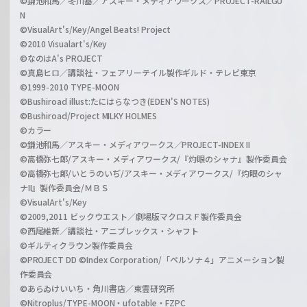
©鎌池和馬／冬川基／アスキー・メディアワークス／PROJECT-RAILGU
N
©VisualArt's/Key/Angel Beats! Project
©2010 Visualart's/Key
©なのはA's PROJECT
©真島ヒロ／講談社・フェアリーテイル製作ギルド・テレビ東京
©1999-2010 TYPE-MOON
©Bushiroad illust:たにはらなつき(EDEN'S NOTES)
©Bushiroad/Project MILKY HOLMES
©カラー
©鎌池和馬／アスキー・メディアワークス／PROJECT-INDEX II
©高橋弥七郎/アスキー・メディアワークス/『灼眼のシャナ』製作委員会
©高橋弥七郎/いとうのいぢ/アスキー・メディアワークス/『灼眼のシャ
ナII』製作委員会/ＭＢＳ
©VisualArt's/Key
©2009,2011 ビックウエスト／劇場版マクロスＦ製作委員会
©西尾維新／講談社・アニプレックス・シャフト
©ギルティクラウン製作委員会
©PROJECT DD ©Index Corporation/「ペルソナ４」アニメーション製
作委員会
©あらゐけいいち・角川書店／東雲研究所
©Nitroplus/TYPE-MOON・ufotable・FZPC