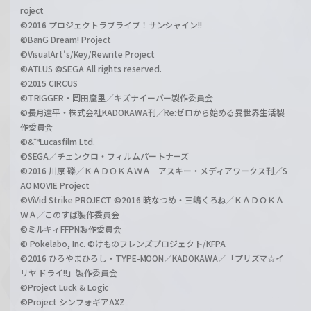
roject
©2016 プロジェクトラブライブ！サンシャイン!!
©BanG Dream! Project
©VisualArt's/Key/Rewrite Project
©ATLUS ©SEGA All rights reserved.
©2015 CIRCUS
©TRIGGER・岡田麿里／キズナイーバー製作委員会
©長月達平・株式会社KADOKAWA刊／Re:ゼロから始める異世界生活製
作委員会
©&™Lucasfilm Ltd.
©SEGA／チェンクロ・フィルムパートナーズ
©2016 川原 礫／ＫＡＤＯＫＡＷＡ アスキー・メディアワークス刊／S
AO MOVIE Project
©ViVid Strike PROJECT ©2016 暁なつめ・三嶋くろね／ＫＡＤＯＫＡ
ＷＡ／このすば製作委員会
©ミルキィFFPN製作委員会
© Pokelabo, Inc. ©けものフレンズプロジェクト/KFPA
©2016 ひろやまひろし・TYPE-MOON／KADOKAWA／「プリズマ☆イ
リヤ ドライ!!」製作委員会
©Project Luck & Logic
©Project シンフォギアAXZ