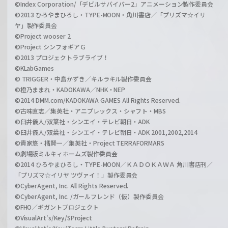
©Index Corporation/「デビルサバイバー2」アニメーション製作委員会
©2013 ひろやまひろし・TYPE-MOON・角川書店／「プリズマ☆イリ
ヤ」製作委員会
©Project wooser 2
©Project シンフォギアＧ
©2013 プロジェクトラブライブ！
©KLabGames
© TRIGGER・中島かずき／キルラキル製作委員会
©橙乃ままれ・KADOKAWA／NHK・NEP
©2014 DMM.com/KADOKAWA GAMES All Rights Reserved.
©古味直志／集英社・アニプレックス・シャフト・MBS
©臼井儀人/双葉社・シンエイ・テレビ朝日・ADK
©臼井儀人/双葉社・シンエイ・テレビ朝日・ADK 2001,2002,2014
©貴家悠・橘賢一／集英社・Project TERRAFORMARS
©劇場版ミルキィホームズ製作委員会
©2014 ひろやまひろし・TYPE-MOON／ＫＡＤＯＫＡＷＡ 角川書店刊／
「プリズマ☆イリヤ ツヴァイ！」製作委員会
©CyberAgent, Inc. All Rights Reserved.
©CyberAgent, Inc. /ガールフレンド（仮）製作委員会
©FHO／ギガントプロジェクト
©VisualArt's/Key/SProject