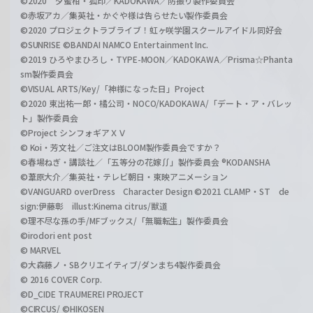
©2020 夕蜜柑・狐印／KADOKAWA／防振り製作委員会
©赤坂アカ／集英社・かぐや様は告らせたい製作委員会
©2020 プロジェクトラブライブ！虹ヶ咲学園スクールアイドル同好会
©SUNRISE ©BANDAI NAMCO Entertainment Inc.
©2019 ひろやまひろし・TYPE-MOON／KADOKAWA／Prisma☆Phanta
sm製作委員会
©VISUAL ARTS/Key/「神様になった日」Project
©2020 東出祐一郎・橘公司・NOCO/KADOKAWA/「デート・ア・バレッ
ト」製作委員会
©Project シンフォギアＸＶ
© Koi・芳文社／ご注文はBLOOM製作委員会ですか？
©春場ねぎ・講談社／「五等分の花嫁∬」製作委員会 ®KODANSHA
©葦原大介／集英社・テレビ朝日・東映アニメーション
©VANGUARD overDress Character Design ©2021 CLAMP・ST de
sign:伊藤彰 illust:Kinema citrus/獣道
©理不尽な孫の手/MFブックス/「無職転生」製作委員会
©irodori ent post
© MARVEL
©大森藤ノ・SBクリエイティブ/ダンまち4製作委員会
© 2016 COVER Corp.
©D_CIDE TRAUMEREI PROJECT
©CIRCUS/ ©HIKOSEN