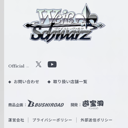
ヴ
ァ
イ
ス
シ
ュ
ヴ
ァ
ル
Official
X
Y
ツ
o
｜
お問い合わせ
取り扱い店舗一覧
u
W
T
e
u
i
b
商品企画：
開発：
ß
e
S
O
運営会社
プライバシーポリシー
外部送信ポリシー
c
f
h