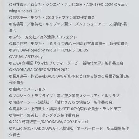
©臼井儀人／双葉社・シンエイ・テレビ朝日・ADK 1993-2024 ©Front
wing/Project GPT
©高橋陽一／集英社・2018キャプテン翼製作委員会
©高橋陽一／集英社・キャプテン翼シーズン２ ジュニアユース編製作委
員会
©あfろ・芳文社／野外活動プロジェクト
©和月伸宏／集英社・「るろうに剣心 －明治剣客浪漫譚－」製作委員会
©WFS Developed by WRIGHT FLYER STUDIOS
©VISUAL ARTS/Key
©2024 劇場版「ウマ娘 プリティーダービー 新時代の扉」製作委員会
©KADOKAWA CORPORATION 2024
©長月達平・株式会社KADOKAWA刊／Re:ゼロから始める異世界生活2製
作委員会
©東映アニメーション
©プロジェクトラブライブ！蓮ノ空女学院スクールアイドルクラブ
©内藤マーシー・講談社／「甘神さんちの縁結び」製作委員会
©真島ヒロ・上田敦夫・講談社／FT100YQ製作委員会・テレビ東京
©龍幸伸／集英社・ダンダダン製作委員会
©2023 時雨沢恵一/KADOKAWA/GGO2 Project
©丸山くがね・KADOKAWA刊／劇場版「オーバーロード」聖王国編製作
委員会