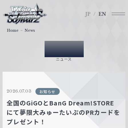
メ
ヴ
ニ
ァ
JP
EN
ュ
イ
ー
ス
Home
News
シ
ュ
News
ヴ
ァ
ニュース
ル
ツ
｜
W
2026.07.03
お知らせ
e
i
全国のGiGOとBanG Dream!STORE
ß
にて夢限大みゅーたいぷのPRカードを
S
プレゼント！
c
h