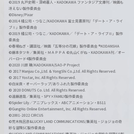
©2019 丸戸史明・深崎暮人・KADOKAWA ファンタジア文庫刊／映画も
冴えない製作委員会
©Disney/Pixar
©2014 橘公司・つなこ/KADOKAWA 富士見書房刊/「デート・ア・ライ
ブⅡ」製作委員会
©2019 橘公司・つなこ／KADOKAWA／「デート・ア・ライブⅢ」製作
委員会
©春場ねぎ・講談社／映画「五等分の花嫁」製作委員会 ®KODANSHA
©藤本タツキ／集英社・ＭＡＰＰＡ ©丸山くがね・KADOKAWA刊／オー
バーロード4製作委員会
©2020 川原 礫/KADOKAWA/SAO-P Project
© 2017 Manjuu Co.,Ltd. & YongShi Co.,Ltd. All Rights Reserved.
© 2017 Yostar, Inc. All Rights Reserved.
©白米良・オーバーラップ/ありふれた製作委員会
© 2020 DONUTS Co. Ltd. All Rights Reserved.
©遠藤達哉／集英社・SPY×FAMILY製作委員会
©Spider Lily／アニプレックス・ABCアニメーション・BS11
©GungHo Online Entertainment, Inc. All Rights Reserved.
©2001-2022 CIRCUS
©荒木飛呂彦&LUCKY LAND COMMUNICATIONS/集英社・ジョジョの奇
妙な冒険SC製作委員会
©LUCKY LAND COMMUNICATIONS/集英社・ジョジョの奇妙な冒険SO製