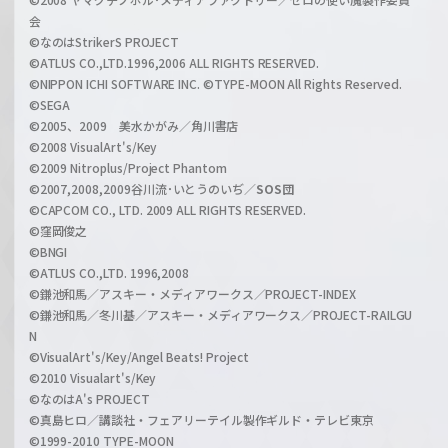
l
会
n
C
©なのはStrikerS PROJECT
A
h
©ATLUS CO.,LTD.1996,2006 ALL RIGHTS RESERVED.
n
a
©NIPPON ICHI SOFTWARE INC. ©TYPE-MOON All Rights Reserved.
n
n
©SEGA
i
©2005、2009 美水かがみ／角川書店
n
©2008 VisualArt's/Key
v
e
©2009 Nitroplus/Project Phantom
r
l
©2007,2008,2009谷川流･いとうのいぢ／
SOS団
o
©CAPCOM CO., LTD. 2009 ALL RIGHTS RESERVED.
a
©窪岡俊之
d
©BNGI
特
©ATLUS CO.,LTD. 1996,2008
©鎌池和馬／アスキー・メディアワークス／PROJECT-INDEX
設
©鎌池和馬／冬川基／アスキー・メディアワークス／PROJECT-RAILGU
ペ
N
ー
©VisualArt's/Key/Angel Beats! Project
ジ
©2010 Visualart's/Key
公
©なのはA's PROJECT
©真島ヒロ／講談社・フェアリーテイル製作ギルド・テレビ東京
開
©1999-2010 TYPE-MOON