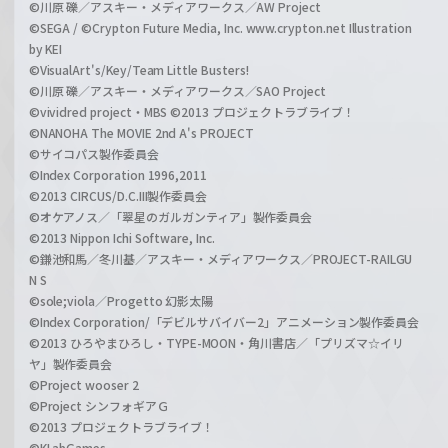
©川原 礫／アスキー・メディアワークス／AW Project
©SEGA / ©Crypton Future Media, Inc. www.crypton.net Illustration
by KEI
©VisualArt's/Key/Team Little Busters!
©川原 礫／アスキー・メディアワークス／SAO Project
©vividred project・MBS ©2013 プロジェクトラブライブ！
©NANOHA The MOVIE 2nd A's PROJECT
©サイコパス製作委員会
©Index Corporation 1996,2011
©2013 CIRCUS/D.C.III製作委員会
©オケアノス／「翠星のガルガンティア」製作委員会
©2013 Nippon Ichi Software, Inc.
©鎌池和馬／冬川基／アスキー・メディアワークス／PROJECT-RAILGU
N S
©sole;viola／Progetto 幻影太陽
©Index Corporation/「デビルサバイバー2」アニメーション製作委員会
©2013 ひろやまひろし・TYPE-MOON・角川書店／「プリズマ☆イリ
ヤ」製作委員会
©Project wooser 2
©Project シンフォギアＧ
©2013 プロジェクトラブライブ！
©KLabGames