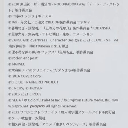
©2020 東出祐一郎・橘公司・NOCO/KADOKAWA/「デート・ア・バレッ
ト」製作委員会
©Project シンフォギアＸＶ
© Koi・芳文社／ご注文はBLOOM製作委員会ですか？
©春場ねぎ・講談社／「五等分の花嫁∬」製作委員会 ®KODANSHA
©葦原大介／集英社・テレビ朝日・東映アニメーション
©VANGUARD overDress Character Design ©2021 CLAMP・ST de
sign:伊藤彰 illust:Kinema citrus/獣道
©理不尽な孫の手/MFブックス/「無職転生」製作委員会
©irodori ent post
© MARVEL
©大森藤ノ・SBクリエイティブ/ダンまち4製作委員会
© 2016 COVER Corp.
©D_CIDE TRAUMEREI PROJECT
©CIRCUS/ ©HIKOSEN
©2001-2021 CIRCUS
© SEGA / © Colorful Palette Inc. / © Crypton Future Media, INC. ww
w.piapro.net
All rights reserved.
©2022 プロジェクトラブライブ！虹ヶ咲学園スクールアイドル同好会
©クール教信者／双葉社
©和久井健・講談社／アニメ「東京リベンジャーズ」製作委員会