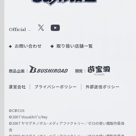
ュ
ル
ヴ
ズ
ァ
1
ル
5
Official
X
Y
ツ
周
o
｜
年
お問い合わせ
取り扱い店舗一覧
u
W
記
T
e
念
u
i
P
b
商品企画：
開発：
ß
O
e
S
P
O
運営会社
プライバシーポリシー
外部送信ポリシー
c
U
f
h
P
f
w
S
i
a
©CIRCUS
H
c
©2007 VisualArt's/Key
r
O
i
©2007 ヤマグチノボル･メディアファクトリー／ゼロの使い魔製作委員
z
P
会
a
i
©2008 ヤマグチノボル･メディアファクトリー／ゼロの使い魔製作委員