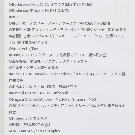
！
©Bushiroad illust:たにはらなつき(EDEN'S NOTES)
©Bushiroad/Project MILKY HOLMES
©カラー
©鎌池和馬／アスキー・メディアワークス／PROJECT-INDEX II
©高橋弥七郎/アスキー・メディアワークス/『灼眼のシャナ』製作委員会
©高橋弥七郎/いとうのいぢ/アスキー・メディアワークス/『灼眼のシャ
ナII』製作委員会/ＭＢＳ
©VisualArt's/Key
©2009,2011 ビックウエスト／劇場版マクロスＦ製作委員会
©西尾維新／講談社・アニプレックス・シャフト
©ギルティクラウン製作委員会
©PROJECT DD ©Index Corporation/「ペルソナ４」アニメーション製
作委員会
©あらゐけいいち・角川書店／東雲研究所
©Nitroplus/TYPE-MOON・ufotable・FZPC
©Magica Quartet/Aniplex・Madoka Partners・MBS
©2012 ヤマグチノボル・メディアファクトリー／ゼロの使い魔Ｆ製作委
員会
©Project シンフォギア
©BNGI／PROJECT iM@S
©2012 MAGES./5pb./Nitroplus