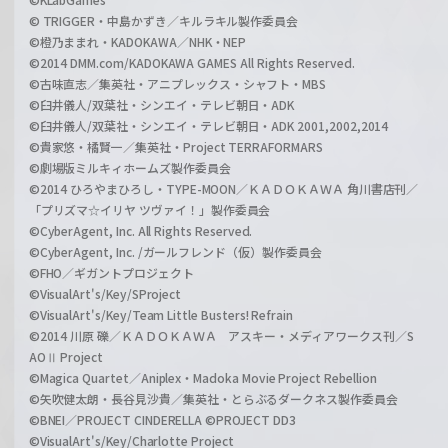
© TRIGGER・中島かずき／キルラキル製作委員会
©橙乃ままれ・KADOKAWA／NHK・NEP
©2014 DMM.com/KADOKAWA GAMES All Rights Reserved.
©古味直志／集英社・アニプレックス・シャフト・MBS
©臼井儀人/双葉社・シンエイ・テレビ朝日・ADK
©臼井儀人/双葉社・シンエイ・テレビ朝日・ADK 2001,2002,2014
©貴家悠・橘賢一／集英社・Project TERRAFORMARS
©劇場版ミルキィホームズ製作委員会
©2014 ひろやまひろし・TYPE-MOON／ＫＡＤＯＫＡＷＡ 角川書店刊／
「プリズマ☆イリヤ ツヴァイ！」製作委員会
©CyberAgent, Inc. All Rights Reserved.
©CyberAgent, Inc. /ガールフレンド（仮）製作委員会
©FHO／ギガントプロジェクト
©VisualArt's/Key/SProject
©VisualArt's/Key/Team Little Busters! Refrain
©2014 川原 礫／ＫＡＤＯＫＡＷＡ アスキー・メディアワークス刊／S
AOⅡ Project
©Magica Quartet／Aniplex・Madoka Movie Project Rebellion
©矢吹健太朗・長谷見沙貴／集英社・とらぶるダークネス製作委員会
©BNEI／PROJECT CINDERELLA ©PROJECT DD3
©VisualArt's/Key/Charlotte Project