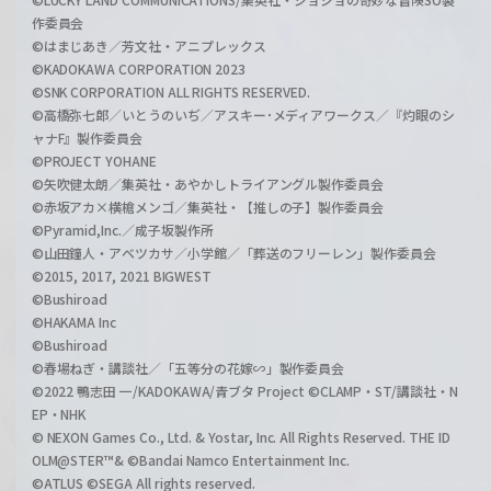
作委員会
©はまじあき／芳文社・アニプレックス
©KADOKAWA CORPORATION 2023
©SNK CORPORATION ALL RIGHTS RESERVED.
©高橋弥七郎／いとうのいぢ／アスキー･メディアワークス／『灼眼のシ
ャナF』製作委員会
©PROJECT YOHANE
©矢吹健太朗／集英社・あやかしトライアングル製作委員会
©赤坂アカ×横槍メンゴ／集英社・【推しの子】製作委員会
©Pyramid,Inc.／成子坂製作所
©山田鐘人・アベツカサ／小学館／「葬送のフリーレン」製作委員会
©2015, 2017, 2021 BIGWEST
©Bushiroad
©HAKAMA Inc
©Bushiroad
©春場ねぎ・講談社／「五等分の花嫁∽」製作委員会
©2022 鴨志田 一/KADOKAWA/青ブタ Project ©CLAMP・ST/講談社・N
EP・NHK
© NEXON Games Co., Ltd. & Yostar, Inc. All Rights Reserved. THE ID
OLM@STER™& ©Bandai Namco Entertainment Inc.
©ATLUS ©SEGA All rights reserved.