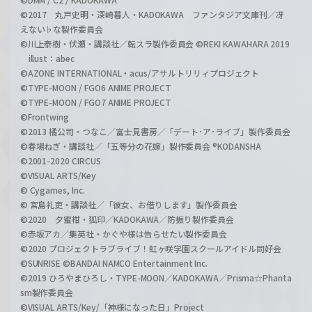
©2017 丸戸史明・深崎暮人・KADOKAWA ファンタジア文庫刊／冴
えない♭な製作委員会
©川上泰樹・伏瀬・講談社／転スラ製作委員会 ©REKI KAWAHARA 2019
illust：abec
©AZONE INTERNATIONAL・acus/アサルトリリィプロジェクト
©TYPE-MOON / FGO6 ANIME PROJECT
©TYPE-MOON / FGO7 ANIME PROJECT
©Frontwing
©2013 橘公司・つなこ／富士見書房／「デート･ア･ライブ」製作委員会
©春場ねぎ・講談社／「五等分の花嫁」製作委員会 ®KODANSHA
©2001-2020 CIRCUS
©VISUAL ARTS/Key
© Cygames, Inc.
© 宮島礼吏・講談社／「彼女、お借りします」製作委員会
©2020 夕蜜柑・狐印／KADOKAWA／防振り製作委員会
©赤坂アカ／集英社・かぐや様は告らせたい製作委員会
©2020 プロジェクトラブライブ！虹ヶ咲学園スクールアイドル同好会
©SUNRISE ©BANDAI NAMCO Entertainment Inc.
©2019 ひろやまひろし・TYPE-MOON／KADOKAWA／Prisma☆Phanta
sm製作委員会
©VISUAL ARTS/Key/「神様になった日」Project