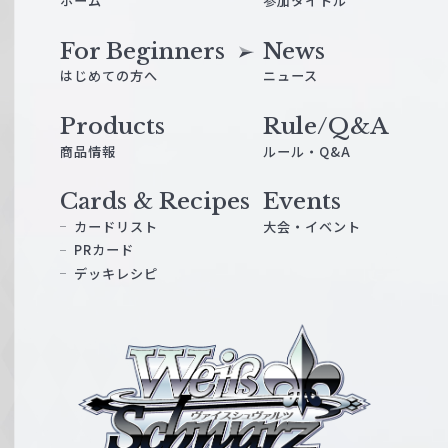
ホーム
参加タイトル
n
t
For Beginners
News
s
はじめての方へ
ニュース
ア
イ
Products
Rule/Q&A
ド
商品情報
ルール・Q&A
ル
マ
Cards & Recipes
Events
ス
カードリスト
大会・イベント
タ
PRカード
ー
デッキレシピ
シ
ン
ヴ
デ
ァ
レ
イ
ラ
ス
ガ
シ
ー