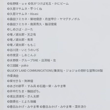
©枯野瑛・ｕｅ ©気がつけば毛玉・かにビーム
©久慈マサムネ・平つくね
©久慈マサムネ・Hisasi
©島田フミカネ・築地俊彦・月並甲介・ヤマグチノボル
©島田フミカネ・南房秀久・飯沼俊規
©しめさば・ぶーた
©竜ノ湖太郎・天之有
©竜ノ湖太郎・焦茶
©竜ノ湖太郎・ももこ
©谷川流・いとうのいぢ
©月夜涙・しおこんぶ
©水野良・グループSNE・出渕裕・左
©三田誠・pako
©LUCKY LAND COMMUNICATIONS/集英社・ジョジョの奇妙な冒険GW製
作委員会
©葵せきな・狗神煌
©あざの耕平・すみ兵 ©石踏一榮・みやま零
©井中だちま・飯田ぽち。
©恵比須清司・ぎん太郎
©鏡貴也・とよた瑣織
©春日みかげ・みやま零 ©春日みかげ・みやま零・深井涼介