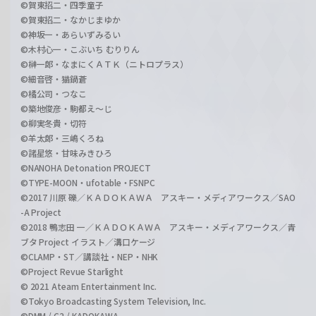
©賀東招二・四季童子
©賀東招二・なかじまゆか
©神坂一・あらいずみるい
©木村心一・こぶいち むりりん
©榊一郎・なまにくＡＴＫ（ニトロプラス）
©細音啓・猫鍋蒼
©橘公司・つなこ
©築地俊彦・駒都え～じ
©柳実冬貴・切符
©羊太郎・三嶋くろね
©諸星悠・甘味みきひろ
©NANOHA Detonation PROJECT
©TYPE-MOON・ufotable・FSNPC
©2017 川原 礫／ＫＡＤＯＫＡＷＡ アスキー・メディアワークス／SAO
-A Project
©2018 鴨志田 一／ＫＡＤＯＫＡＷＡ アスキー・メディアワークス／青
ブタ Project イラスト／溝口ケージ
©CLAMP・ST／講談社・NEP・NHK
©Project Revue Starlight
© 2021 Ateam Entertainment Inc.
©Tokyo Broadcasting System Television, Inc.
©DMM / C2 / KADOKAWA