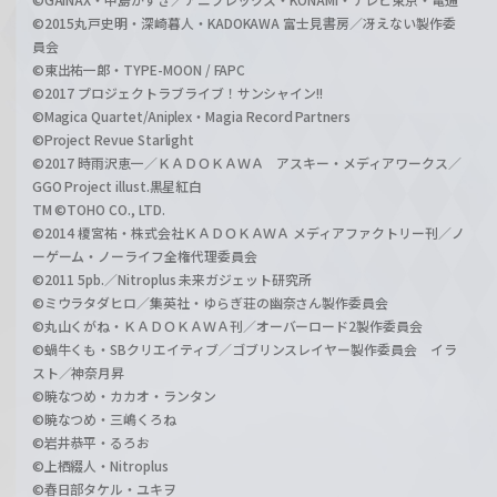
©2015丸戸史明・深崎暮人・KADOKAWA 富士見書房／冴えない製作委
員会
©東出祐一郎・TYPE-MOON / FAPC
©2017 プロジェクトラブライブ！サンシャイン!!
©Magica Quartet/Aniplex・Magia Record Partners
©Project Revue Starlight
©2017 時雨沢恵一／ＫＡＤＯＫＡＷＡ アスキー・メディアワークス／
GGO Project illust.黒星紅白
TM ©TOHO CO., LTD.
©2014 榎宮祐・株式会社ＫＡＤＯＫＡＷＡ メディアファクトリー刊／ノ
ーゲーム・ノーライフ全権代理委員会
©2011 5pb.／Nitroplus 未来ガジェット研究所
©ミウラタダヒロ／集英社・ゆらぎ荘の幽奈さん製作委員会
©丸山くがね・ＫＡＤＯＫＡＷＡ刊／オーバーロード2製作委員会
©蝸牛くも・SBクリエイティブ／ゴブリンスレイヤー製作委員会 イラ
スト／神奈月昇
©暁なつめ・カカオ・ランタン
©暁なつめ・三嶋くろね
©岩井恭平・るろお
©上栖綴人・Nitroplus
©春日部タケル・ユキヲ