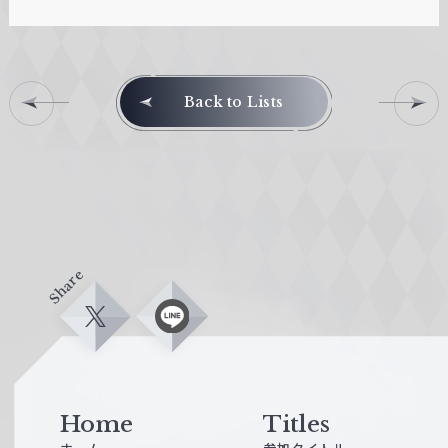
ヴ
エ
Back to Lists
ァ
ラ
イ
ッ
ス
タ
シ
更
ュ
新
ヴ
ァ
Share
ル
ツ
X
L
i
p
n
e
r
e
s
Home
Titles
e