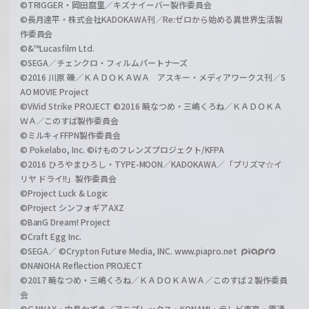
©TRIGGER・岡田麿里／キズナイーバー製作委員会
©長月達平・株式会社KADOKAWA刊／Re:ゼロから始める異世界生活製
作委員会
©&™Lucasfilm Ltd.
©SEGA／チェンクロ・フィルムパートナーズ
©2016 川原 礫／ＫＡＤＯＫＡＷＡ アスキー・メディアワークス刊／S
AO MOVIE Project
©ViVid Strike PROJECT ©2016 暁なつめ・三嶋くろね／ＫＡＤＯＫＡ
ＷＡ／このすば製作委員会
©ミルキィFFPN製作委員会
© Pokelabo, Inc. ©けものフレンズプロジェクト/KFPA
©2016 ひろやまひろし・TYPE-MOON／KADOKAWA／「プリズマ☆イ
リヤ ドライ!!」製作委員会
©Project Luck & Logic
©Project シンフォギアAXZ
©BanG Dream! Project
©Craft Egg Inc.
©SEGA／ ©Crypton Future Media, INC. www.piapro.net
©NANOHA Reflection PROJECT
©2017 暁なつめ・三嶋くろね／ＫＡＤＯＫＡＷＡ／このすば２製作委員
会
©GAINAX・中島かずき／アニプレックス・KONAMI・テレビ東京・電通