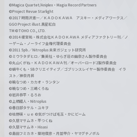
©Magica Quartet/Aniplex・Magia Record Partners
©Project Revue Starlight
©2017 時雨沢恵一／ＫＡＤＯＫＡＷＡ アスキー・メディアワークス／
GGO Project illust.黒星紅白
TM ©TOHO CO., LTD.
©2014 榎宮祐・株式会社ＫＡＤＯＫＡＷＡ メディアファクトリー刊／ノ
ーゲーム・ノーライフ全権代理委員会
©2011 5pb.／Nitroplus 未来ガジェット研究所
©ミウラタダヒロ／集英社・ゆらぎ荘の幽奈さん製作委員会
©丸山くがね・ＫＡＤＯＫＡＷＡ刊／オーバーロード2製作委員会
©蝸牛くも・SBクリエイティブ／ゴブリンスレイヤー製作委員会 イラ
スト／神奈月昇
©暁なつめ・カカオ・ランタン
©暁なつめ・三嶋くろね
©岩井恭平・るろお
©上栖綴人・Nitroplus
©春日部タケル・ユキヲ
©枯野瑛・ｕｅ ©気がつけば毛玉・かにビーム
©久慈マサムネ・平つくね
©久慈マサムネ・Hisasi
©島田フミカネ・築地俊彦・月並甲介・ヤマグチノボル