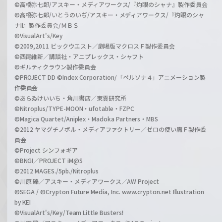
©高橋弥七郎/アスキー・メディアワークス/『灼眼のシャナ』製作委員会
©高橋弥七郎/いとうのいぢ/アスキー・メディアワークス/『灼眼のシャ
ナII』製作委員会/ＭＢＳ
©VisualArt's/Key
©2009,2011 ビックウエスト／劇場版マクロスＦ製作委員会
©西尾維新／講談社・アニプレックス・シャフト
©ギルティクラウン製作委員会
©PROJECT DD ©Index Corporation/「ペルソナ４」アニメーション製
作委員会
©あらゐけいいち・角川書店／東雲研究所
©Nitroplus/TYPE-MOON・ufotable・FZPC
©Magica Quartet/Aniplex・Madoka Partners・MBS
©2012 ヤマグチノボル・メディアファクトリー／ゼロの使い魔Ｆ製作委
員会
©Project シンフォギア
©BNGI／PROJECT iM@S
©2012 MAGES./5pb./Nitroplus
©川原 礫／アスキー・メディアワークス／AW Project
©SEGA / ©Crypton Future Media, Inc. www.crypton.net Illustration
by KEI
©VisualArt's/Key/Team Little Busters!