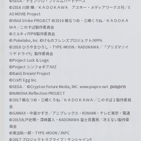
©SEGA／チェンクロ・フィルムパートナーズ
©2016 川原 礫／ＫＡＤＯＫＡＷＡ アスキー・メディアワークス刊／S
AO MOVIE Project
©ViVid Strike PROJECT ©2016 暁なつめ・三嶋くろね／ＫＡＤＯＫＡ
ＷＡ／このすば製作委員会
©ミルキィFFPN製作委員会
© Pokelabo, Inc. ©けものフレンズプロジェクト/KFPA
©2016 ひろやまひろし・TYPE-MOON／KADOKAWA／「プリズマ☆イ
リヤ ドライ!!」製作委員会
©Project Luck & Logic
©Project シンフォギアAXZ
©BanG Dream! Project
©Craft Egg Inc.
©SEGA／ ©Crypton Future Media, INC. www.piapro.net
©NANOHA Reflection PROJECT
©2017 暁なつめ・三嶋くろね／ＫＡＤＯＫＡＷＡ／このすば２製作委員
会
©GAINAX・中島かずき／アニプレックス・KONAMI・テレビ東京・電通
©2015丸戸史明・深崎暮人・KADOKAWA 富士見書房／冴えない製作委
員会
©東出祐一郎・TYPE-MOON / FAPC
©2017 プロジェクトラブライブ！サンシャイン!!