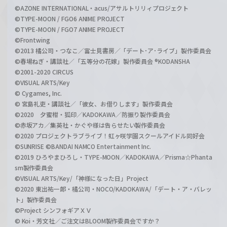
©AZONE INTERNATIONAL・acus/アサルトリリィプロジェクト
©TYPE-MOON / FGO6 ANIME PROJECT
©TYPE-MOON / FGO7 ANIME PROJECT
©Frontwing
©2013 橘公司・つなこ／富士見書房／「デート･ア･ライブ」製作委員会
©春場ねぎ・講談社／「五等分の花嫁」製作委員会 ®KODANSHA
©2001-2020 CIRCUS
©VISUAL ARTS/Key
© Cygames, Inc.
© 宮島礼吏・講談社／「彼女、お借りします」製作委員会
©2020 夕蜜柑・狐印／KADOKAWA／防振り製作委員会
©赤坂アカ／集英社・かぐや様は告らせたい製作委員会
©2020 プロジェクトラブライブ！虹ヶ咲学園スクールアイドル同好会
©SUNRISE ©BANDAI NAMCO Entertainment Inc.
©2019 ひろやまひろし・TYPE-MOON／KADOKAWA／Prisma☆Phanta
sm製作委員会
©VISUAL ARTS/Key/「神様になった日」Project
©2020 東出祐一郎・橘公司・NOCO/KADOKAWA/「デート・ア・バレッ
ト」製作委員会
©Project シンフォギアＸＶ
© Koi・芳文社／ご注文はBLOOM製作委員会ですか？