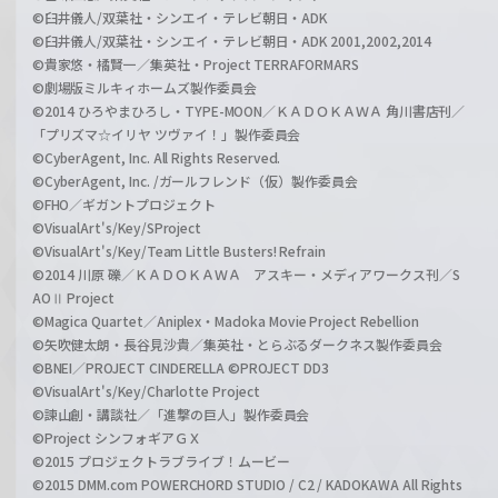
©臼井儀人/双葉社・シンエイ・テレビ朝日・ADK
©臼井儀人/双葉社・シンエイ・テレビ朝日・ADK 2001,2002,2014
©貴家悠・橘賢一／集英社・Project TERRAFORMARS
©劇場版ミルキィホームズ製作委員会
©2014 ひろやまひろし・TYPE-MOON／ＫＡＤＯＫＡＷＡ 角川書店刊／
「プリズマ☆イリヤ ツヴァイ！」製作委員会
©CyberAgent, Inc. All Rights Reserved.
©CyberAgent, Inc. /ガールフレンド（仮）製作委員会
©FHO／ギガントプロジェクト
©VisualArt's/Key/SProject
©VisualArt's/Key/Team Little Busters! Refrain
©2014 川原 礫／ＫＡＤＯＫＡＷＡ アスキー・メディアワークス刊／S
AOⅡ Project
©Magica Quartet／Aniplex・Madoka Movie Project Rebellion
©矢吹健太朗・長谷見沙貴／集英社・とらぶるダークネス製作委員会
©BNEI／PROJECT CINDERELLA ©PROJECT DD3
©VisualArt's/Key/Charlotte Project
©諫山創・講談社／「進撃の巨人」製作委員会
©Project シンフォギアＧＸ
©2015 プロジェクトラブライブ！ムービー
©2015 DMM.com POWERCHORD STUDIO / C2 / KADOKAWA All Rights