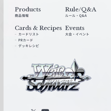
z
C
Products
Rule/Q&A
u
商品情報
ルール・Q&A
p
Cards & Recipes
Events
松
カードリスト
大会・イベント
井
PRカード
五
デッキレシピ
段
オ
ヴ
ス
ァ
ス
イ
メ
ス
デ
シ
ッ
ュ
キ
ヴ
レ
ァ
シ