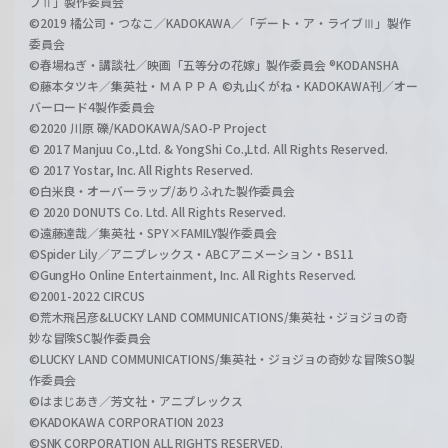
ブⅡ」製作委員会
©2019 橘公司・つなこ／KADOKAWA／「デート・ア・ライブⅢ」製作
委員会
©春場ねぎ・講談社／映画「五等分の花嫁」製作委員会 ®KODANSHA
©藤本タツキ／集英社・ＭＡＰＰＡ ©丸山くがね・KADOKAWA刊／オー
バーロード4製作委員会
©2020 川原 礫/KADOKAWA/SAO-P Project
© 2017 Manjuu Co.,Ltd. & YongShi Co.,Ltd. All Rights Reserved.
© 2017 Yostar, Inc. All Rights Reserved.
©白米良・オーバーラップ/ありふれた製作委員会
© 2020 DONUTS Co. Ltd. All Rights Reserved.
©遠藤達哉／集英社・SPY×FAMILY製作委員会
©Spider Lily／アニプレックス・ABCアニメーション・BS11
©GungHo Online Entertainment, Inc. All Rights Reserved.
©2001-2022 CIRCUS
©荒木飛呂彦&LUCKY LAND COMMUNICATIONS/集英社・ジョジョの奇
妙な冒険SC製作委員会
©LUCKY LAND COMMUNICATIONS/集英社・ジョジョの奇妙な冒険SO製
作委員会
©はまじあき／芳文社・アニプレックス
©KADOKAWA CORPORATION 2023
©SNK CORPORATION ALL RIGHTS RESERVED.