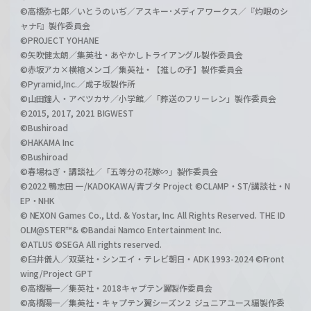
©高橋弥七郎／いとうのいぢ／アスキー･メディアワークス／『灼眼のシ
ャナF』製作委員会
©PROJECT YOHANE
©矢吹健太朗／集英社・あやかしトライアングル製作委員会
©赤坂アカ×横槍メンゴ／集英社・【推しの子】製作委員会
©Pyramid,Inc.／成子坂製作所
©山田鐘人・アベツカサ／小学館／「葬送のフリーレン」製作委員会
©2015, 2017, 2021 BIGWEST
©Bushiroad
©HAKAMA Inc
©Bushiroad
©春場ねぎ・講談社／「五等分の花嫁∽」製作委員会
©2022 鴨志田 一/KADOKAWA/青ブタ Project ©CLAMP・ST/講談社・N
EP・NHK
© NEXON Games Co., Ltd. & Yostar, Inc. All Rights Reserved. THE ID
OLM@STER™& ©Bandai Namco Entertainment Inc.
©ATLUS ©SEGA All rights reserved.
©臼井儀人／双葉社・シンエイ・テレビ朝日・ADK 1993-2024 ©Front
wing/Project GPT
©高橋陽一／集英社・2018キャプテン翼製作委員会
©高橋陽一／集英社・キャプテン翼シーズン２ ジュニアユース編製作委