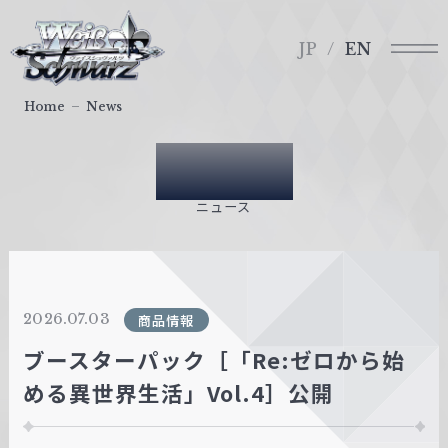
メ
ヴ
ニ
ァ
JP
EN
ュ
イ
ー
ス
Home
News
シ
ュ
News
ヴ
ァ
ニュース
ル
ツ
｜
W
2026.07.03
商品情報
e
i
ブースターパック［「Re:ゼロから始
ß
める異世界生活」Vol.4］公開
S
c
h