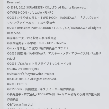
Reserved.
© 2014, 2015 SQUARE ENIX CO., LTD. All Rights Reserved.
©TYPE-MOON・ufotable・FSNPC
©2015 ひろやまひろし・TYPE-MOON／KADOKAWA／「プリズマ☆イ
リヤ ツヴァイ ヘルツ！」製作委員会
©2016 DMM.com POWERCHORD STUDIO / C2 / KADOKAWA All Rights
Reserved.
©赤塚不二夫／おそ松さん製作委員会
©高橋留美子・小学館／NHK・NEP・ShoPro
©Koi・芳文社／ご注文は製作委員会ですか？？
©2015 川原 礫／KADOKAWA アスキー・メディアワークス刊／AWIB P
roject
©2016 プロジェクトラブライブ！サンシャイン!!
©BanG Dream! Project
©VisualArt's/Key/Rewrite Project
©ATLUS ©SEGA All rights reserved.
©2015 CIRCUS
©TRIGGER・岡田麿里／キズナイーバー製作委員会
©長月達平・株式会社KADOKAWA刊／Re:ゼロから始める異世界生活製
作委員会
©&™Lucasfilm Ltd.