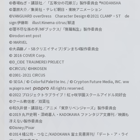
©春場ねぎ・講談社／「五等分の花嫁∬」製作委員会 ®KODANSHA
©葦原大介／集英社・テレビ朝日・東映アニメーション
©VANGUARD overDress Character Design ©2021 CLAMP・ST de
sign:伊藤彰 illust:Kinema citrus/獣道
©理不尽な孫の手/MFブックス/「無職転生」製作委員会
©irodori ent post
© MARVEL
©大森藤ノ・SBクリエイティブ/ダンまち4製作委員会
© 2016 COVER Corp.
©D_CIDE TRAUMEREI PROJECT
©CIRCUS/ ©HIKOSEN
©2001-2021 CIRCUS
© SEGA / © Colorful Palette Inc. / © Crypton Future Media, INC. ww
w.piapro.net
All rights reserved.
©2022 プロジェクトラブライブ！虹ヶ咲学園スクールアイドル同好会
©クール教信者／双葉社
©和久井健・講談社／アニメ「東京リベンジャーズ」製作委員会
©2019 丸戸史明・深崎暮人・KADOKAWA ファンタジア文庫刊／映画も
冴えない製作委員会
©Disney/Pixar
©2014 橘公司・つなこ/KADOKAWA 富士見書房刊/「デート・ア・ライ