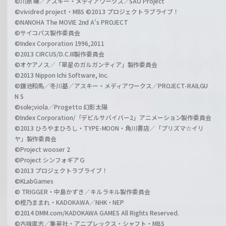
©川原 礫／アスキー・メディアワークス／SAO Project
©vividred project・MBS ©2013 プロジェクトラブライブ！
©NANOHA The MOVIE 2nd A's PROJECT
©サイコパス製作委員会
©Index Corporation 1996,2011
©2013 CIRCUS/D.C.III製作委員会
©オケアノス／「翠星のガルガンティア」製作委員会
©2013 Nippon Ichi Software, Inc.
©鎌池和馬／冬川基／アスキー・メディアワークス／PROJECT-RAILGU
N S
©sole;viola／Progetto 幻影太陽
©Index Corporation/「デビルサバイバー2」アニメーション製作委員会
©2013 ひろやまひろし・TYPE-MOON・角川書店／「プリズマ☆イリ
ヤ」製作委員会
©Project wooser 2
©Project シンフォギアＧ
©2013 プロジェクトラブライブ！
©KLabGames
© TRIGGER・中島かずき／キルラキル製作委員会
©橙乃ままれ・KADOKAWA／NHK・NEP
©2014 DMM.com/KADOKAWA GAMES All Rights Reserved.
©古味直志／集英社・アニプレックス・シャフト・MBS