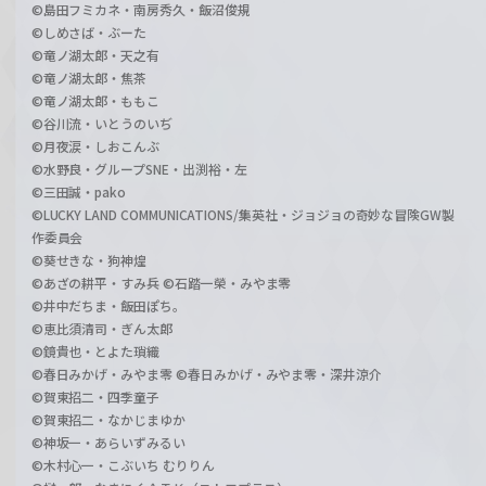
©島田フミカネ・南房秀久・飯沼俊規
©しめさば・ぶーた
©竜ノ湖太郎・天之有
©竜ノ湖太郎・焦茶
©竜ノ湖太郎・ももこ
©谷川流・いとうのいぢ
©月夜涙・しおこんぶ
©水野良・グループSNE・出渕裕・左
©三田誠・pako
©LUCKY LAND COMMUNICATIONS/集英社・ジョジョの奇妙な冒険GW製
作委員会
©葵せきな・狗神煌
©あざの耕平・すみ兵 ©石踏一榮・みやま零
©井中だちま・飯田ぽち。
©恵比須清司・ぎん太郎
©鏡貴也・とよた瑣織
©春日みかげ・みやま零 ©春日みかげ・みやま零・深井涼介
©賀東招二・四季童子
©賀東招二・なかじまゆか
©神坂一・あらいずみるい
©木村心一・こぶいち むりりん