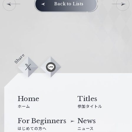
エ
G
Back to Lists
ラ
I
ッ
R
タ
A
更
F
新
U
L
L
Share
W
e
X
L
i
i
n
e
ß
S
c
Home
Titles
h
ホーム
参加タイトル
w
a
For Beginners
News
r
はじめての方へ
ニュース