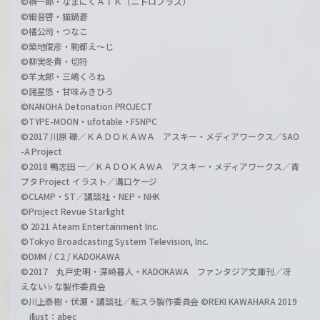
©榊一郎・なまにくＡＴＫ（ニトロプラス）
©細音啓・猫鍋蒼
©橘公司・つなこ
©築地俊彦・駒都え～じ
©柳実冬貴・切符
©羊太郎・三嶋くろね
©諸星悠・甘味みきひろ
©NANOHA Detonation PROJECT
©TYPE-MOON・ufotable・FSNPC
©2017 川原 礫／ＫＡＤＯＫＡＷＡ アスキー・メディアワークス／SAO
-A Project
©2018 鴨志田 一／ＫＡＤＯＫＡＷＡ アスキー・メディアワークス／青
ブタ Project イラスト／溝口ケージ
©CLAMP・ST／講談社・NEP・NHK
©Project Revue Starlight
© 2021 Ateam Entertainment Inc.
©Tokyo Broadcasting System Television, Inc.
©DMM / C2 / KADOKAWA
©2017 丸戸史明・深崎暮人・KADOKAWA ファンタジア文庫刊／冴
えない♭な製作委員会
©川上泰樹・伏瀬・講談社／転スラ製作委員会 ©REKI KAWAHARA 2019
illust：abec