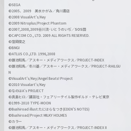
n
©SEGA
©2005、2009 美水かがみ／角川書店
n
©2008 VisualArt's/Key
e
©2009 Nitroplus/Project Phantom
l
©2007,2008,2009谷川流･いとうのいぢ／
SOS団
©CAPCOM CO., LTD. 2009 ALL RIGHTS RESERVED.
©窪岡俊之
©BNGI
©ATLUS CO.,LTD. 1996,2008
©鎌池和馬／アスキー・メディアワークス／PROJECT-INDEX
©鎌池和馬／冬川基／アスキー・メディアワークス／PROJECT-RAILGU
N
©VisualArt's/Key/Angel Beats! Project
©2010 Visualart's/Key
©なのはA's PROJECT
©真島ヒロ／講談社・フェアリーテイル製作ギルド・テレビ東京
©1999-2010 TYPE-MOON
©Bushiroad illust:たにはらなつき(EDEN'S NOTES)
©Bushiroad/Project MILKY HOLMES
©カラー
©鎌池和馬／アスキー・メディアワークス／PROJECT-INDEX II