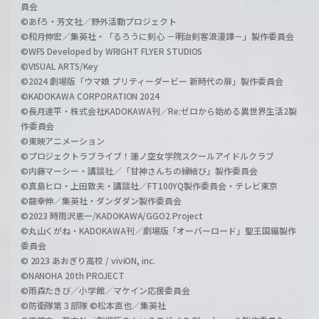
員会
©あfろ・芳文社／野外活動プロジェクト
©和月伸宏／集英社・「るろうに剣心 －明治剣客浪漫譚－」製作委員会
©WFS Developed by WRIGHT FLYER STUDIOS
©VISUAL ARTS/Key
©2024 劇場版「ウマ娘 プリティーダービー 新時代の扉」製作委員会
©KADOKAWA CORPORATION 2024
©長月達平・株式会社KADOKAWA刊／Re:ゼロから始める異世界生活2製
作委員会
©東映アニメーション
©プロジェクトラブライブ！蓮ノ空女学院スクールアイドルクラブ
©内藤マーシー・講談社／「甘神さんちの縁結び」製作委員会
©真島ヒロ・上田敦夫・講談社／FT100YQ製作委員会・テレビ東京
©龍幸伸／集英社・ダンダダン製作委員会
©2023 時雨沢恵一/KADOKAWA/GGO2 Project
©丸山くがね・KADOKAWA刊／劇場版「オーバーロード」聖王国編製作
委員会
© 2023 あおぎり高校 / viviON, inc.
©NANOHA 20th PROJECT
©雨森たきび／小学館／マケイン応援委員会
©防衛隊第３部隊 ©松本直也／集英社