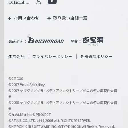
ル
ピ
Official
X
Y
ツ
o
｜
お問い合わせ
取り扱い店舗一覧
u
W
T
e
u
i
b
商品企画：
開発：
ß
e
S
O
運営会社
プライバシーポリシー
外部送信ポリシー
c
f
h
f
w
i
a
©CIRCUS
c
©2007 VisualArt's/Key
r
i
©2007 ヤマグチノボル･メディアファクトリー／ゼロの使い魔製作委員
z
会
a
©2008 ヤマグチノボル･メディアファクトリー／ゼロの使い魔製作委員
l
会
C
©なのはStrikerS PROJECT
h
©ATLUS CO.,LTD.1996,2006 ALL RIGHTS RESERVED.
a
©NIPPON ICHI SOFTWARE INC. ©TYPE-MOON All Rights Reserved.