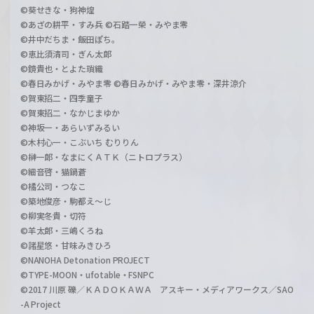
©葵せきな・狗神煌
©あざの耕平・すみ兵 ©石踏一榮・みやま零
©井中だちま・飯田ぽち。
©恵比須清司・ぎん太郎
©鏡貴也・とよた瑣織
©春日みかげ・みやま零 ©春日みかげ・みやま零・深井涼介
©賀東招二・四季童子
©賀東招二・なかじまゆか
©神坂一・あらいずみるい
©木村心一・こぶいち むりりん
©榊一郎・なまにくＡＴＫ（ニトロプラス）
©細音啓・猫鍋蒼
©橘公司・つなこ
©築地俊彦・駒都え～じ
©柳実冬貴・切符
©羊太郎・三嶋くろね
©諸星悠・甘味みきひろ
©NANOHA Detonation PROJECT
©TYPE-MOON・ufotable・FSNPC
©2017 川原 礫／ＫＡＤＯＫＡＷＡ アスキー・メディアワークス／SAO
-A Project