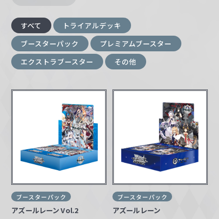
w
a
すべて
トライアルデッキ
r
ブースターパック
プレミアムブースター
z
エクストラブースター
その他
ブースターパック
ブースターパック
アズールレーン Vol.2
アズールレーン