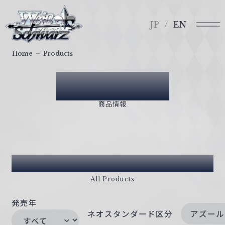
メ
ヴ
ニ
ァ
JP
EN
ュ
イ
ー
ス
Home
Products
シ
ュ
Products
ヴ
ァ
商品情報
ル
ツ
｜
W
商品一覧
e
i
All Products
ß
S
発売年
c
ネオスタンダード区分
アズール
h