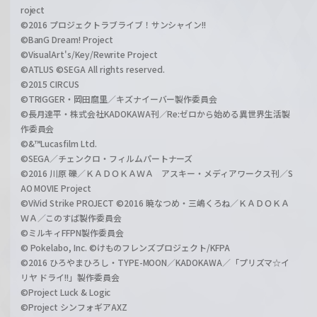
roject
©2016 プロジェクトラブライブ！サンシャイン!!
©BanG Dream! Project
©VisualArt's/Key/Rewrite Project
©ATLUS ©SEGA All rights reserved.
©2015 CIRCUS
©TRIGGER・岡田麿里／キズナイーバー製作委員会
©長月達平・株式会社KADOKAWA刊／Re:ゼロから始める異世界生活製
作委員会
©&™Lucasfilm Ltd.
©SEGA／チェンクロ・フィルムパートナーズ
©2016 川原 礫／ＫＡＤＯＫＡＷＡ アスキー・メディアワークス刊／S
AO MOVIE Project
©ViVid Strike PROJECT ©2016 暁なつめ・三嶋くろね／ＫＡＤＯＫＡ
ＷＡ／このすば製作委員会
©ミルキィFFPN製作委員会
© Pokelabo, Inc. ©けものフレンズプロジェクト/KFPA
©2016 ひろやまひろし・TYPE-MOON／KADOKAWA／「プリズマ☆イ
リヤ ドライ!!」製作委員会
©Project Luck & Logic
©Project シンフォギアAXZ