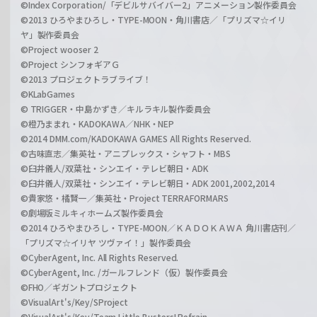
©Index Corporation/「デビルサバイバー2」アニメーション製作委員会
©2013 ひろやまひろし・TYPE-MOON・角川書店／「プリズマ☆イリ
ヤ」製作委員会
©Project wooser 2
©Project シンフォギアＧ
©2013 プロジェクトラブライブ！
©KLabGames
© TRIGGER・中島かずき／キルラキル製作委員会
©橙乃ままれ・KADOKAWA／NHK・NEP
©2014 DMM.com/KADOKAWA GAMES All Rights Reserved.
©古味直志／集英社・アニプレックス・シャフト・MBS
©臼井儀人/双葉社・シンエイ・テレビ朝日・ADK
©臼井儀人/双葉社・シンエイ・テレビ朝日・ADK 2001,2002,2014
©貴家悠・橘賢一／集英社・Project TERRAFORMARS
©劇場版ミルキィホームズ製作委員会
©2014 ひろやまひろし・TYPE-MOON／ＫＡＤＯＫＡＷＡ 角川書店刊／
「プリズマ☆イリヤ ツヴァイ！」製作委員会
©CyberAgent, Inc. All Rights Reserved.
©CyberAgent, Inc. /ガールフレンド（仮）製作委員会
©FHO／ギガントプロジェクト
©VisualArt's/Key/SProject
©VisualArt's/Key/Team Little Busters! Refrain