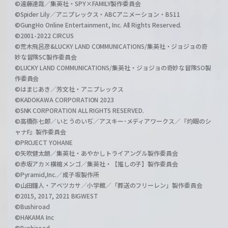
©遠藤達哉／集英社・SPY×FAMILY製作委員会
©Spider Lily／アニプレックス・ABCアニメーション・BS11
©GungHo Online Entertainment, Inc. All Rights Reserved.
©2001-2022 CIRCUS
©荒木飛呂彦&LUCKY LAND COMMUNICATIONS/集英社・ジョジョの奇
妙な冒険SC製作委員会
©LUCKY LAND COMMUNICATIONS/集英社・ジョジョの奇妙な冒険SO製
作委員会
©はまじあき／芳文社・アニプレックス
©KADOKAWA CORPORATION 2023
©SNK CORPORATION ALL RIGHTS RESERVED.
©高橋弥七郎／いとうのいぢ／アスキー･メディアワークス／『灼眼のシ
ャナF』製作委員会
©PROJECT YOHANE
©矢吹健太朗／集英社・あやかしトライアングル製作委員会
©赤坂アカ×横槍メンゴ／集英社・【推しの子】製作委員会
©Pyramid,Inc.／成子坂製作所
©山田鐘人・アベツカサ／小学館／「葬送のフリーレン」製作委員会
©2015, 2017, 2021 BIGWEST
©Bushiroad
©HAKAMA Inc
©Bushiroad