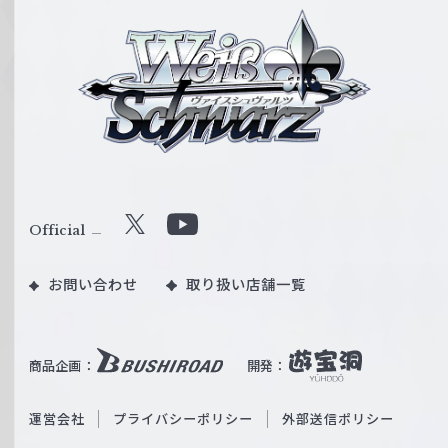
ヴ
ァ
イ
ス
シ
ュ
ヴ
ァ
ル
Official
X
Y
ツ
o
｜
お問い合わせ
取り扱い店舗一覧
u
W
T
e
u
i
b
商品企画：
開発：
ß
e
S
O
運営会社
プライバシーポリシー
外部送信ポリシー
c
f
h