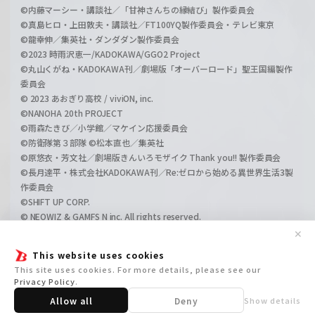
©内藤マーシー・講談社／「甘神さんちの縁結び」製作委員会
©真島ヒロ・上田敦夫・講談社／FT100YQ製作委員会・テレビ東京
©龍幸伸／集英社・ダンダダン製作委員会
©2023 時雨沢恵一/KADOKAWA/GGO2 Project
©丸山くがね・KADOKAWA刊／劇場版「オーバーロード」聖王国編製作
委員会
© 2023 あおぎり高校 / viviON, inc.
©NANOHA 20th PROJECT
©雨森たきび／小学館／マケイン応援委員会
©防衛隊第３部隊 ©松本直也／集英社
©原悠衣・芳文社／劇場版きんいろモザイク Thank you!! 製作委員会
©長月達平・株式会社KADOKAWA刊／Re:ゼロから始める異世界生活3製
作委員会
©SHIFT UP CORP.
© NEOWIZ & GAMFS N inc. All rights reserved.
©ATLUS. ©SEGA.
✕
©GIRLS und PANZER Projekt
This website uses cookies
©GIRLS und PANZER Film Projekt
This site uses cookies. For more details, please see our
©GIRLS und PANZER Finale Projekt
Privacy Policy
.
Allow all
Deny
Show details