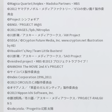
©Magica Quartet/Aniplex・Madoka Partners・MBS
©2012 ヤマグチノボル・メディアファクトリー／ゼロの使い魔Ｆ製作委
員会
©Project シンフォギア
©BNGI／PROJECT iM@S
©2012 MAGES./5pb./Nitroplus
©川原 礫／アスキー・メディアワークス／AW Project
©SEGA / ©Crypton Future Media, Inc. www.crypton.net Illustration
by KEI
©VisualArt's/Key/Team Little Busters!
©川原 礫／アスキー・メディアワークス／SAO Project
©vividred project・MBS ©2013 プロジェクトラブライブ！
©NANOHA The MOVIE 2nd A's PROJECT
©サイコパス製作委員会
©Index Corporation 1996,2011
©2013 CIRCUS/D.C.III製作委員会
©オケアノス／「翠星のガルガンティア」製作委員会
©2013 Nippon Ichi Software, Inc.
©鎌池和馬／冬川基／アスキー・メディアワークス／PROJECT-RAILGU
N S
©sole;viola／Progetto 幻影太陽