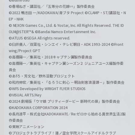
©春場ねぎ・講談社／「五等分の花嫁∽」製作委員会
©2022 鴨志田 一/KADOKAWA/青ブタ Project ©CLAMP・ST/講談社・N
EP・NHK
© NEXON Games Co., Ltd. & Yostar, Inc. All Rights Reserved. THE ID
OLM@STER™& ©Bandai Namco Entertainment Inc.
©ATLUS ©SEGA All rights reserved.
©臼井儀人／双葉社・シンエイ・テレビ朝日・ADK 1993-2024 ©Front
wing/Project GPT
©高橋陽一／集英社・2018キャプテン翼製作委員会
©高橋陽一／集英社・キャプテン翼シーズン２ ジュニアユース編製作委
員会
©あfろ・芳文社／野外活動プロジェクト
©和月伸宏／集英社・「るろうに剣心 －明治剣客浪漫譚－」製作委員会
©WFS Developed by WRIGHT FLYER STUDIOS
©VISUAL ARTS/Key
©2024 劇場版「ウマ娘 プリティーダービー 新時代の扉」製作委員会
©KADOKAWA CORPORATION 2024
©長月達平・株式会社KADOKAWA刊／Re:ゼロから始める異世界生活2製
作委員会
©東映アニメーション
©プロジェクトラブライブ！蓮ノ空女学院スクールアイドルクラブ