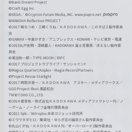
©BanG Dream! Project
©Craft Egg Inc.
©SEGA／ ©Crypton Future Media, INC. www.piapro.net
©NANOHA Reflection PROJECT
©2017 暁なつめ・三嶋くろね／ＫＡＤＯＫＡＷＡ／このすば２製作委員
会
©GAINAX・中島かずき／アニプレックス・KONAMI・テレビ東京・電通
©2015丸戸史明・深崎暮人・KADOKAWA 富士見書房／冴えない製作委
員会
©東出祐一郎・TYPE-MOON / FAPC
©2017 プロジェクトラブライブ！サンシャイン!!
©Magica Quartet/Aniplex・Magia Record Partners
©Project Revue Starlight
©2017 時雨沢恵一／ＫＡＤＯＫＡＷＡ アスキー・メディアワークス／
GGO Project illust.黒星紅白
TM ©TOHO CO., LTD.
©2014 榎宮祐・株式会社ＫＡＤＯＫＡＷＡ メディアファクトリー刊／ノ
ーゲーム・ノーライフ全権代理委員会
©2011 5pb.／Nitroplus 未来ガジェット研究所
©ミウラタダヒロ／集英社・ゆらぎ荘の幽奈さん製作委員会
©丸山くがね・ＫＡＤＯＫＡＷＡ刊／オーバーロード2製作委員会
©蝸牛くも・SBクリエイティブ／ゴブリンスレイヤー製作委員会 イラ