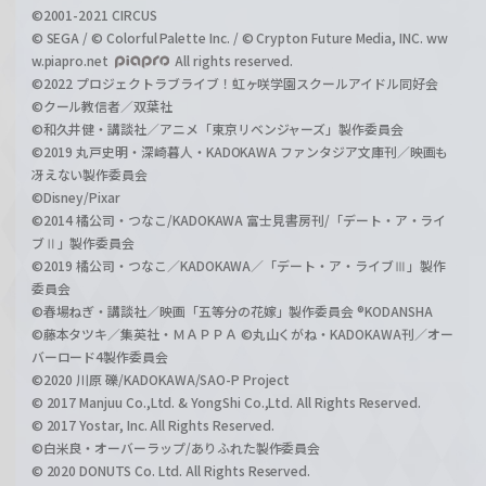
©2001-2021 CIRCUS
© SEGA / © Colorful Palette Inc. / © Crypton Future Media, INC. ww
w.piapro.net
All rights reserved.
©2022 プロジェクトラブライブ！虹ヶ咲学園スクールアイドル同好会
©クール教信者／双葉社
©和久井健・講談社／アニメ「東京リベンジャーズ」製作委員会
©2019 丸戸史明・深崎暮人・KADOKAWA ファンタジア文庫刊／映画も
冴えない製作委員会
©Disney/Pixar
©2014 橘公司・つなこ/KADOKAWA 富士見書房刊/「デート・ア・ライ
ブⅡ」製作委員会
©2019 橘公司・つなこ／KADOKAWA／「デート・ア・ライブⅢ」製作
委員会
©春場ねぎ・講談社／映画「五等分の花嫁」製作委員会 ®KODANSHA
©藤本タツキ／集英社・ＭＡＰＰＡ ©丸山くがね・KADOKAWA刊／オー
バーロード4製作委員会
©2020 川原 礫/KADOKAWA/SAO-P Project
© 2017 Manjuu Co.,Ltd. & YongShi Co.,Ltd. All Rights Reserved.
© 2017 Yostar, Inc. All Rights Reserved.
©白米良・オーバーラップ/ありふれた製作委員会
© 2020 DONUTS Co. Ltd. All Rights Reserved.