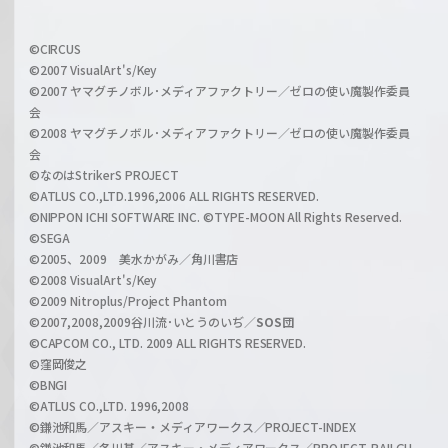
f
w
i
a
©CIRCUS
c
©2007 VisualArt's/Key
r
i
©2007 ヤマグチノボル･メディアファクトリー／ゼロの使い魔製作委員
z
会
a
©2008 ヤマグチノボル･メディアファクトリー／ゼロの使い魔製作委員
l
会
C
©なのはStrikerS PROJECT
h
©ATLUS CO.,LTD.1996,2006 ALL RIGHTS RESERVED.
a
©NIPPON ICHI SOFTWARE INC. ©TYPE-MOON All Rights Reserved.
n
©SEGA
©2005、2009 美水かがみ／角川書店
n
©2008 VisualArt's/Key
e
©2009 Nitroplus/Project Phantom
l
©2007,2008,2009谷川流･いとうのいぢ／
SOS団
©CAPCOM CO., LTD. 2009 ALL RIGHTS RESERVED.
©窪岡俊之
©BNGI
©ATLUS CO.,LTD. 1996,2008
©鎌池和馬／アスキー・メディアワークス／PROJECT-INDEX
©鎌池和馬／冬川基／アスキー・メディアワークス／PROJECT-RAILGU