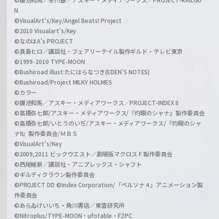
N
©VisualArt's/Key/Angel Beats! Project
©2010 Visualart's/Key
©なのはA's PROJECT
©真島ヒロ／講談社・フェアリーテイル製作ギルド・テレビ東京
©1999-2010 TYPE-MOON
©Bushiroad illust:たにはらなつき(EDEN'S NOTES)
©Bushiroad/Project MILKY HOLMES
©カラー
©鎌池和馬／アスキー・メディアワークス／PROJECT-INDEX II
©高橋弥七郎/アスキー・メディアワークス/『灼眼のシャナ』製作委員会
©高橋弥七郎/いとうのいぢ/アスキー・メディアワークス/『灼眼のシャ
ナII』製作委員会/ＭＢＳ
©VisualArt's/Key
©2009,2011 ビックウエスト／劇場版マクロスＦ製作委員会
©西尾維新／講談社・アニプレックス・シャフト
©ギルティクラウン製作委員会
©PROJECT DD ©Index Corporation/「ペルソナ４」アニメーション製
作委員会
©あらゐけいいち・角川書店／東雲研究所
©Nitroplus/TYPE-MOON・ufotable・FZPC