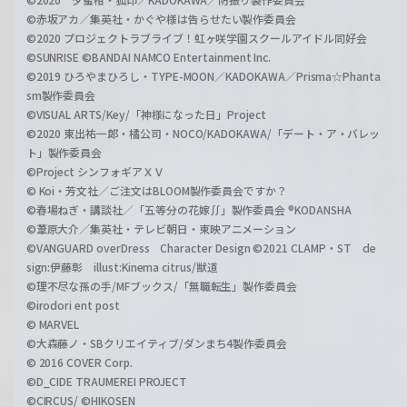
©赤坂アカ／集英社・かぐや様は告らせたい製作委員会
©2020 プロジェクトラブライブ！虹ヶ咲学園スクールアイドル同好会
©SUNRISE ©BANDAI NAMCO Entertainment Inc.
©2019 ひろやまひろし・TYPE-MOON／KADOKAWA／Prisma☆Phanta
sm製作委員会
©VISUAL ARTS/Key/「神様になった日」Project
©2020 東出祐一郎・橘公司・NOCO/KADOKAWA/「デート・ア・バレッ
ト」製作委員会
©Project シンフォギアＸＶ
© Koi・芳文社／ご注文はBLOOM製作委員会ですか？
©春場ねぎ・講談社／「五等分の花嫁∬」製作委員会 ®KODANSHA
©葦原大介／集英社・テレビ朝日・東映アニメーション
©VANGUARD overDress Character Design ©2021 CLAMP・ST de
sign:伊藤彰 illust:Kinema citrus/獣道
©理不尽な孫の手/MFブックス/「無職転生」製作委員会
©irodori ent post
© MARVEL
©大森藤ノ・SBクリエイティブ/ダンまち4製作委員会
© 2016 COVER Corp.
©D_CIDE TRAUMEREI PROJECT
©CIRCUS/ ©HIKOSEN