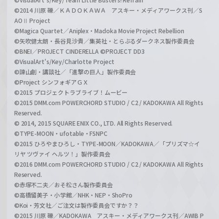
©2014 川原 礫／ＫＡＤＯＫＡＷＡ アスキー・メディアワークス刊／S
AOⅡ Project
©Magica Quartet／Aniplex・Madoka Movie Project Rebellion
©矢吹健太朗・長谷見沙貴／集英社・とらぶるダークネス製作委員会
©BNEI／PROJECT CINDERELLA ©PROJECT DD3
©VisualArt's/Key/Charlotte Project
©諫山創・講談社／「進撃の巨人」製作委員会
©Project シンフォギアＧＸ
©2015 プロジェクトラブライブ！ムービー
©2015 DMM.com POWERCHORD STUDIO / C2 / KADOKAWA All Rights
Reserved.
© 2014, 2015 SQUARE ENIX CO., LTD. All Rights Reserved.
©TYPE-MOON・ufotable・FSNPC
©2015 ひろやまひろし・TYPE-MOON／KADOKAWA／「プリズマ☆イ
リヤ ツヴァイ ヘルツ！」製作委員会
©2016 DMM.com POWERCHORD STUDIO / C2 / KADOKAWA All Rights
Reserved.
©赤塚不二夫／おそ松さん製作委員会
©高橋留美子・小学館／NHK・NEP・ShoPro
©Koi・芳文社／ご注文は製作委員会ですか？？
©2015 川原 礫／KADOKAWA アスキー・メディアワークス刊／AWIB P