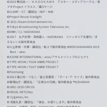
©2018 鴨志田 一／ＫＡＤＯＫＡＷＡ アスキー・メディアワークス／青
ブタ Project イラスト／溝口ケージ
©CLAMP・ST／講談社・NEP・NHK
©Project Revue Starlight
© 2021 Ateam Entertainment Inc.
©Tokyo Broadcasting System Television, Inc.
©DMM / C2 / KADOKAWA
©2017 丸戸史明・深崎暮人・KADOKAWA ファンタジア文庫刊／冴
えない♭な製作委員会
©川上泰樹・伏瀬・講談社／転スラ製作委員会 ©REKI KAWAHARA 2019
illust：abec
©AZONE INTERNATIONAL・acus/アサルトリリィプロジェクト
©TYPE-MOON / FGO6 ANIME PROJECT
©TYPE-MOON / FGO7 ANIME PROJECT
©Frontwing
©2013 橘公司・つなこ／富士見書房／「デート･ア･ライブ」製作委員会
©春場ねぎ・講談社／「五等分の花嫁」製作委員会 ®KODANSHA
©2001-2020 CIRCUS
©VISUAL ARTS/Key
© Cygames, Inc.
© 宮島礼吏・講談社／「彼女、お借りします」製作委員会
©2020 夕蜜柑・狐印／KADOKAWA／防振り製作委員会