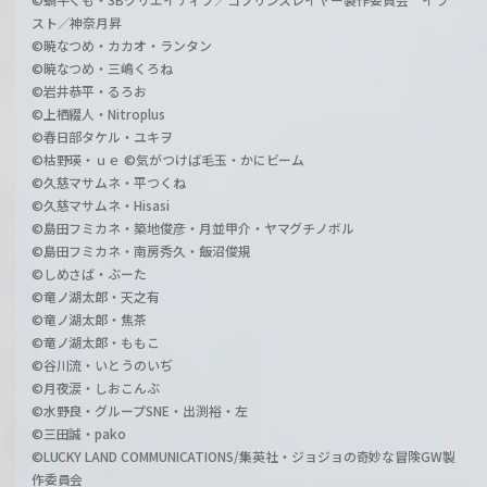
スト／神奈月昇
©暁なつめ・カカオ・ランタン
©暁なつめ・三嶋くろね
©岩井恭平・るろお
©上栖綴人・Nitroplus
©春日部タケル・ユキヲ
©枯野瑛・ｕｅ ©気がつけば毛玉・かにビーム
©久慈マサムネ・平つくね
©久慈マサムネ・Hisasi
©島田フミカネ・築地俊彦・月並甲介・ヤマグチノボル
©島田フミカネ・南房秀久・飯沼俊規
©しめさば・ぶーた
©竜ノ湖太郎・天之有
©竜ノ湖太郎・焦茶
©竜ノ湖太郎・ももこ
©谷川流・いとうのいぢ
©月夜涙・しおこんぶ
©水野良・グループSNE・出渕裕・左
©三田誠・pako
©LUCKY LAND COMMUNICATIONS/集英社・ジョジョの奇妙な冒険GW製
作委員会