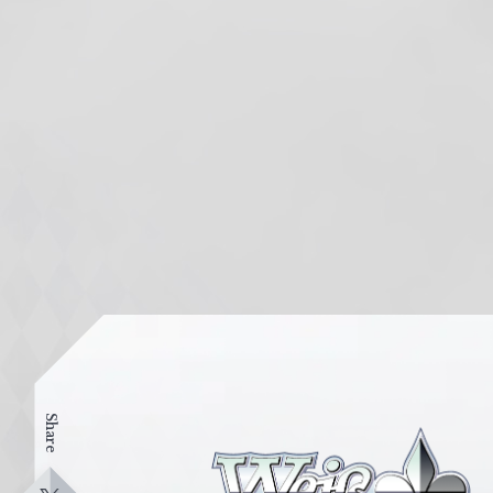
Share
ヴ
ァ