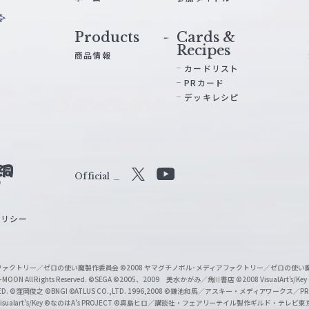
Products
Cards &
Recipes
商品情報
カードリスト
PRカード
デッキレシピ
Official
X
Y
o
ポリシー
u
T
u
ィアファクトリー／ゼロの使い魔製作委員会
©2008 ヤマグチノボル･メディアファクトリー／ゼロの使
b
MOON All Rights Reserved.
©SEGA
©2005、2009 美水かがみ／角川書店
©2008 VisualArt's/Key
ED.
©窪岡俊之
©BNGI
©ATLUS CO.,LTD. 1996,2008
©鎌池和馬／アスキー・メディアワークス／PROJE
e
sualart's/Key
©なのはA's PROJECT
©真島ヒロ／講談社・フェアリーテイル製作ギルド・テレビ東