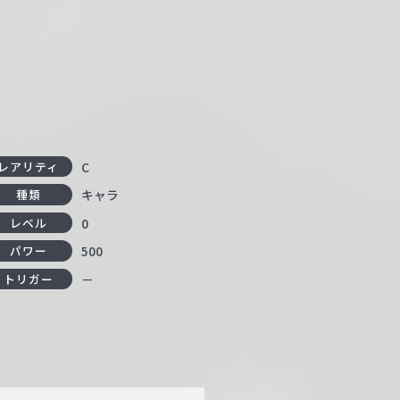
C
レアリティ
キャラ
種類
0
レベル
500
パワー
－
トリガー