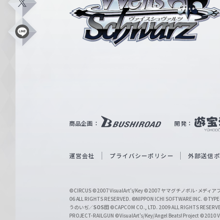
イ
X
ス
シ
L
i
ュ
n
e
ヴ
ァ
ル
ツ
｜
商品企画：
開発：
W
e
i
運営会社
プライバシーポリシー
外部送信
ß
S
©CIRCUS
©2007 VisualArt's/Key
©2007 ヤマグチノボル･メデ
c
06 ALL RIGHTS RESERVED.
©NIPPON ICHI SOFTWARE INC. ©TYPE-
うのいぢ／
SOS団
©CAPCOM CO., LTD. 2009 ALL RIGHTS RESERV
h
PROJECT-RAILGUN
©VisualArt's/Key/Angel Beats! Project
©2010 Vi