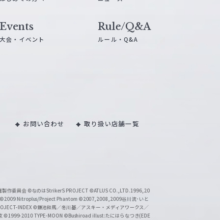
Events
Rule/Q&A
大会・イベント
ルール・Q&A
お問い合わせ
取り扱い店舗一覧
い魔製作委員会
©なのはStrikerS PROJECT
©ATLUS CO.,LTD.1996,20
©2009 Nitroplus/Project Phantom
©2007,2008,2009谷川流･いと
CT-INDEX
©鎌池和馬／冬川基／アスキー・メディアワークス／
京
©1999-2010 TYPE-MOON
©Bushiroad illust:たにはらなつき(EDE