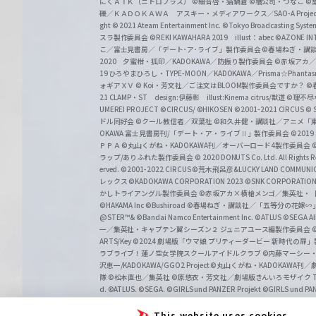
にくＡＴＫ（ニトロプラス）
©細音啓・猫鍋蒼
©橘公司・つなこ
©
礫／ＫＡＤＯＫＡＷＡ アスキー・メディアワークス／SAO-A Projec
ght
© 2021 Ateam Entertainment Inc.
©Tokyo Broadcasting System 
スラ製作委員会 ©REKI KAWAHARA 2019 illust：abec
©AZONE 
こ／富士見書房／「デート･ア･ライブ」製作委員会
©春場ねぎ・講談
2020 夕蜜柑・狐印／KADOKAWA／防振り製作委員会
©赤坂アカ
19 ひろやまひろし・TYPE-MOON／KADOKAWA／Prisma☆Phant
ォギアＸＶ
© Koi・芳文社／ご注文はBLOOM製作委員会ですか？
©
21 CLAMP・ST design:伊藤彰 illust:Kinema citrus/獣道
©理不尽
UMEREI PROJECT
©CIRCUS/ ©HIKOSEN
©2001-2021 CIRCUS
© S
ドル同好会
©クール教信者／双葉社
©和久井健・講談社／アニメ「
OKAWA 富士見書房刊/「デート・ア・ライブⅡ」製作委員会
©201
ＰＰＡ ©丸山くがね・KADOKAWA刊／オーバーロード4製作委員会
©
ラップ/ありふれた製作委員会
© 2020 DONUTS Co. Ltd. All Rights R
erved.
©2001-2022 CIRCUS
©荒木飛呂彦&LUCKY LAND COMM
レックス
©KADOKAWA CORPORATION 2023
©SNK CORPORATION 
かしトライアングル製作委員会
©赤坂アカ×横槍メンゴ／集英社・
©HAKAMA Inc
©Bushiroad
©春場ねぎ・講談社／「五等分の花嫁∽
@STER™& ©Bandai Namco Entertainment Inc.
©ATLUS ©SEGA All 
一／集英社・キャプテン翼シーズン２ ジュニアユース編製作委員会
ARTS/Key
©2024 劇場版「ウマ娘 プリティーダービー 新時代の扉
ラブライブ！蓮ノ空女学院スクールアイドルクラブ
©内藤マーシー
沢恵一/KADOKAWA/GGO2 Project
©丸山くがね・KADOKAWA刊
隊 ©松本直也／集英社
©原悠衣・芳文社／劇場版きんいろモザイク Than
d.
©ATLUS. ©SEGA.
©GIRLS und PANZER Projekt
©GIRLS und PAN
This website uses cookies