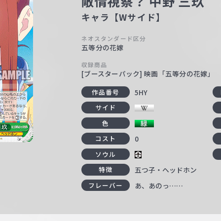
敵情視察？ 中野 三玖
キャラ【Wサイド】
ネオスタンダード区分
五等分の花嫁
収録商品
[ブースターパック] 映画「五等分の花嫁」
5HY
作品番号
サイド
色
0
コスト
ソウル
五つ子・ヘッドホン
特徴
あ、あのっ……
フレーバー