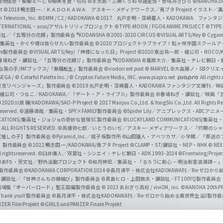
築地俊彦・駒都え～じ
©柳実冬貴・切符
©羊太郎・三嶋くろね
©諸星悠・甘味みきひろ
©NANOHA De
t
©2018 鴨志田 一／ＫＡＤＯＫＡＷＡ アスキー・メディアワークス／青ブタ Project イラスト／
Television, Inc.
©DMM / C2 / KADOKAWA
©2017 丸戸史明・深崎暮人・KADOKAWA ファン
INTERNATIONAL・acus/アサルトリリィプロジェクト
©TYPE-MOON / FGO6 ANIME PROJECT
©TYPE
社／「五等分の花嫁」製作委員会 ®KODANSHA
©2001-2020 CIRCUS
©VISUAL ARTS/Key
© Cygame
／集英社・かぐや様は告らせたい製作委員会
©2020 プロジェクトラブライブ！虹ヶ咲学園スクール
asm製作委員会
©VISUAL ARTS/Key/「神様になった日」Project
©2020 東出祐一郎・橘公司・NOCO
春場ねぎ・講談社／「五等分の花嫁∬」製作委員会 ®KODANSHA
©葦原大介／集英社・テレビ朝日・
な孫の手/MFブックス/「無職転生」製作委員会
©irodori ent post
© MARVEL
©大森藤ノ・SBクリエ
EGA / © Colorful Palette Inc. / © Crypton Future Media, INC. www.piapro.net
All rights
東京リベンジャーズ」製作委員会
©2019 丸戸史明・深崎暮人・KADOKAWA ファンタジア文庫刊
9 橘公司・つなこ／KADOKAWA／「デート・ア・ライブⅢ」製作委員会
©春場ねぎ・講談社／映画「五等
2020 川原 礫/KADOKAWA/SAO-P Project
© 2017 Manjuu Co.,Ltd. & YongShi Co.,Ltd. All Rights R
eserved.
©遠藤達哉／集英社・SPY×FAMILY製作委員会
©Spider Lily／アニプレックス・ABCアニ
UNICATIONS/集英社・ジョジョの奇妙な冒険SC製作委員会
©LUCKY LAND COMMUNICATIONS
ALL RIGHTS RESERVED.
©高橋弥七郎／いとうのいぢ／アスキー･メディアワークス／『灼眼のシャ
【推しの子】製作委員会
©Pyramid,Inc.／成子坂製作所
©山田鐘人・アベツカサ／小学館／「葬送の
」製作委員会
©2022 鴨志田 一/KADOKAWA/青ブタ Project ©CLAMP・ST/講談社・NEP・NHK
© NEXO
rights reserved.
©臼井儀人／双葉社・シンエイ・テレビ朝日・ADK 1993-2024 ©Frontwing/Projec
©あfろ・芳文社／野外活動プロジェクト
©和月伸宏／集英社・「るろうに剣心 －明治剣客浪漫譚－
」製作委員会
©KADOKAWA CORPORATION 2024
©長月達平・株式会社KADOKAWA刊／Re:ゼロか
・講談社／「甘神さんちの縁結び」製作委員会
©真島ヒロ・上田敦夫・講談社／FT100YQ製作委員
／劇場版「オーバーロード」聖王国編製作委員会
© 2023 あおぎり高校 / viviON, inc.
©NANOHA 20th 
k you!! 製作委員会
©長月達平・株式会社KADOKAWA刊／Re:ゼロから始める異世界生活3製作
ZER Film Projekt
©GIRLS und PANZER Finale Projekt