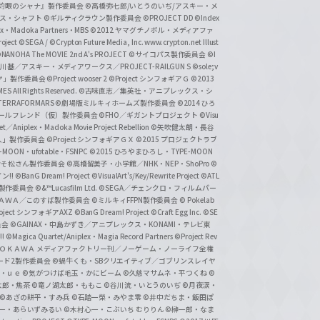
『灼眼のシャナ』製作委員会
©高橋弥七郎/いとうのいぢ/アスキー・メ
クス・シャフト
©ギルティクラウン製作委員会
©PROJECT DD ©Index
lex・Madoka Partners・MBS
©2012 ヤマグチノボル・メディアファ
ject
©SEGA / ©Crypton Future Media, Inc. www.crypton.net Illust
NANOHA The MOVIE 2nd A's PROJECT
©サイコパス製作委員会
©I
基／アスキー・メディアワークス／PROJECT-RAILGUN S
©sole;v
リヤ」製作委員会
©Project wooser 2
©Project シンフォギアＧ
©2013
 All Rights Reserved.
©古味直志／集英社・アニプレックス・シ
ERRAFORMARS
©劇場版ミルキィホームズ製作委員会
©2014 ひろ
nc. /ガールフレンド（仮）製作委員会
©FHO／ギガントプロジェクト
©Visu
et／Aniplex・Madoka Movie Project Rebellion
©矢吹健太朗・長谷
人」製作委員会
©Project シンフォギアＧＸ
©2015 プロジェクトラブ
-MOON・ufotable・FSNPC
©2015 ひろやまひろし・TYPE-MOON
おそ松さん製作委員会
©高橋留美子・小学館／NHK・NEP・ShoPro
©
ン!!
©BanG Dream! Project
©VisualArt's/Key/Rewrite Project
©ATL
活製作委員会
©&™Lucasfilm Ltd.
©SEGA／チェンクロ・フィルムパー
ＡＤＯＫＡＷＡ／このすば製作委員会
©ミルキィFFPN製作委員会
© Pokelab
roject シンフォギアAXZ
©BanG Dream! Project
©Craft Egg Inc.
©SE
員会
©GAINAX・中島かずき／アニプレックス・KONAMI・テレビ東
!
©Magica Quartet/Aniplex・Magia Record Partners
©Project Rev
ＡＤＯＫＡＷＡ メディアファクトリー刊／ノーゲーム・ノーライフ全権
ード2製作委員会
©蝸牛くも・SBクリエイティブ／ゴブリンスレイヤ
・ｕｅ ©気がつけば毛玉・かにビーム
©久慈マサムネ・平つくね
©
太郎・焦茶
©竜ノ湖太郎・ももこ
©谷川流・いとうのいぢ
©月夜涙・
©あざの耕平・すみ兵 ©石踏一榮・みやま零
©井中だちま・飯田ぽ
一・あらいずみるい
©木村心一・こぶいち むりりん
©榊一郎・なま