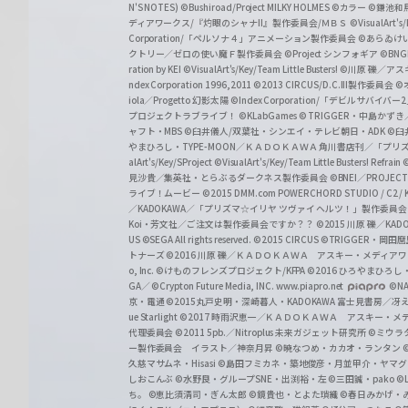
w
N'S NOTES)
©Bushiroad/Project MILKY HOLMES
©カラー
©鎌池和馬
ディアワークス/『灼眼のシャナII』製作委員会/ＭＢＳ
©VisualArt's
a
Corporation/「ペルソナ４」アニメーション製作委員会
©あらゐけ
クトリー／ゼロの使い魔Ｆ製作委員会
©Project シンフォギア
©BNG
r
ration by KEI
©VisualArt's/Key/Team Little Busters!
©川原 礫／アスキ
z
ndex Corporation 1996,2011
©2013 CIRCUS/D.C.III製作委員会
©
iola／Progetto 幻影太陽
©Index Corporation/「デビルサバ
プロジェクトラブライブ！
©KLabGames
© TRIGGER・中島か
ャフト・MBS
©臼井儀人/双葉社・シンエイ・テレビ朝日・ADK
©臼
やまひろし・TYPE-MOON／ＫＡＤＯＫＡＷＡ 角川書店刊／「プ
alArt's/Key/SProject
©VisualArt's/Key/Team Little Busters! Refrain
見沙貴／集英社・とらぶるダークネス製作委員会
©BNEI／PROJECT 
ライブ！ムービー
©2015 DMM.com POWERCHORD STUDIO / C2 / KA
／KADOKAWA／「プリズマ☆イリヤ ツヴァイ ヘルツ！」製作委員
Koi・芳文社／ご注文は製作委員会ですか？？
©2015 川原 礫／KA
US ©SEGA All rights reserved.
©2015 CIRCUS
©TRIGGER・岡
トナーズ
©2016 川原 礫／ＫＡＤＯＫＡＷＡ アスキー・メディアワークス刊
o, Inc. ©けものフレンズプロジェクト/KFPA
©2016 ひろやまひろし
GA／ ©Crypton Future Media, INC. www.piapro.net
©NA
京・電通
©2015丸戸史明・深崎暮人・KADOKAWA 富士見書房／
ue Starlight
©2017 時雨沢恵一／ＫＡＤＯＫＡＷＡ アスキー・メディアワー
代理委員会
©2011 5pb.／Nitroplus 未来ガジェット研究所
©ミウラ
ー製作委員会 イラスト／神奈月昇
©暁なつめ・カカオ・ランタン
久慈マサムネ・Hisasi
©島田フミカネ・築地俊彦・月並甲介・ヤマ
しおこんぶ
©水野良・グループSNE・出渕裕・左
©三田誠・pako
©
ち。
©恵比須清司・ぎん太郎
©鏡貴也・とよた瑣織
©春日みかげ・