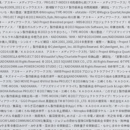
／アスキー・メディアワークス／PROJECT-INDEX II
©高橋弥七郎/アスキー・メディアワークス/
O
/Key
©2009,2011 ビックウエスト／劇場版マクロスＦ製作委員会
©西尾維新／講談社・アニプレッ
f
いいち・角川書店／東雲研究所
©Nitroplus/TYPE-MOON・ufotable・FZPC
©Magica Quartet/Anip
I／PROJECT iM@S
©2012 MAGES./5pb./Nitroplus
©川原 礫／アスキー・メディアワークス／AW Pro
f
ー・メディアワークス／SAO Project
©vividred project・MBS ©2013 プロジェクトラブライブ！
©
i
オケアノス／「翠星のガルガンティア」製作委員会
©2013 Nippon Ichi Software, Inc.
©鎌池和馬／冬川
イバー2」アニメーション製作委員会
©2013 ひろやまひろし・TYPE-MOON・角川書店／「プリズマ☆イ
c
ずき／キルラキル製作委員会
©橙乃ままれ・KADOKAWA／NHK・NEP
©2014 DMM.com/KADOKAWA GAMES
井儀人/双葉社・シンエイ・テレビ朝日・ADK 2001,2002,2014
©貴家悠・橘賢一／集英社・Project T
i
リズマ☆イリヤ ツヴァイ！」製作委員会
©CyberAgent, Inc. All Rights Reserved.
©CyberAgent, I
a
©2014 川原 礫／ＫＡＤＯＫＡＷＡ アスキー・メディアワークス刊／SAOⅡ Project
©Magica Quart
CINDERELLA ©PROJECT DD3
©VisualArt's/Key/Charlotte Project
©諫山創・講談社／「進撃の巨
l
DOKAWA All Rights Reserved.
© 2014, 2015 SQUARE ENIX CO., LTD. All Rights Reserved.
©TYPE
会
©2016 DMM.com POWERCHORD STUDIO / C2 / KADOKAWA All Rights Reserved.
©赤塚不二夫／
C
DOKAWA アスキー・メディアワークス刊／AWIB Project
©2016 プロジェクトラブライブ！サンシャイ
h
田麿里／キズナイーバー製作委員会
©長月達平・株式会社KADOKAWA刊／Re:ゼロから始める異世界生
／SAO MOVIE Project
©ViVid Strike PROJECT ©2016 暁なつめ・三嶋くろね／Ｋ
a
・TYPE-MOON／KADOKAWA／「プリズマ☆イリヤ ドライ!!」製作委員会
©Project Luck & Logic
©P
NOHA Reflection PROJECT
©2017 暁なつめ・三嶋くろね／ＫＡＤＯＫＡＷＡ／このすば２製作委
n
冴えない製作委員会
©東出祐一郎・TYPE-MOON / FAPC
©2017 プロジェクトラブライブ！サンシャイン!
n
クス／GGO Project illust.黒星紅白
TM ©TOHO CO., LTD.
©2014 榎宮祐・株式会社Ｋ
タダヒロ／集英社・ゆらぎ荘の幽奈さん製作委員会
©丸山くがね・ＫＡＤＯＫＡＷＡ刊／オーバーロ
e
©暁なつめ・三嶋くろね
©岩井恭平・るろお
©上栖綴人・Nitroplus
©春日部タケル・ユキヲ
©枯野瑛
グチノボル
©島田フミカネ・南房秀久・飯沼俊規
©しめさば・ぶーた
©竜ノ湖太郎・天之有
©竜ノ湖
l
LUCKY LAND COMMUNICATIONS/集英社・ジョジョの奇妙な冒険GW製作委員会
©葵せきな・狗神煌
みやま零 ©春日みかげ・みやま零・深井涼介
©賀東招二・四季童子
©賀東招二・なかじまゆか
©神坂