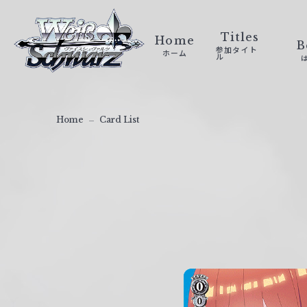
ヴ
ァ
Titles
Home
B
参加タイト
ホーム
イ
ル
ス
シ
ュ
Home
Card List
ヴ
ァ
ル
ツ
｜
W
e
i
ß
S