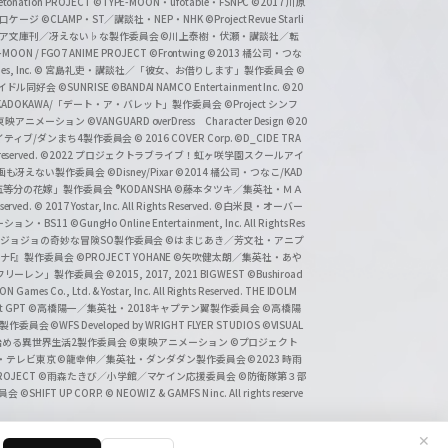
tonation PROJECT
©TYPE-MOON・ufotable・FSNPC
©2017 川原
溝口ケージ
©CLAMP・ST／講談社・NEP・NHK
©Project Revue Starli
タジア文庫刊／冴えない♭な製作委員会
©川上泰樹・伏瀬・講談社／転
-MOON / FGO7 ANIME PROJECT
©Frontwing
©2013 橘公司・つな
s, Inc.
© 宮島礼吏・講談社／「彼女、お借りします」製作委員会
©
アイドル同好会
©SUNRISE ©BANDAI NAMCO Entertainment Inc.
©20
/KADOKAWA/「デート・ア・バレット」製作委員会
©Project シンフ
東映アニメーション
©VANGUARD overDress Character Design ©20
イティブ/ダンまち4製作委員会
© 2016 COVER Corp.
©D_CIDE TRA
 reserved.
©2022 プロジェクトラブライブ！虹ヶ咲学園スクールアイ
／映画も冴えない製作委員会
©Disney/Pixar
©2014 橘公司・つなこ/KAD
分の花嫁」製作委員会 ®KODANSHA
©藤本タツキ／集英社・ＭＡ
eserved.
© 2017 Yostar, Inc. All Rights Reserved.
©白米良・オーバー
メーション・BS11
©GungHo Online Entertainment, Inc. All Rights Res
/集英社・ジョジョの奇妙な冒険SO製作委員会
©はまじあき／芳文社・アニプ
ナF』製作委員会
©PROJECT YOHANE
©矢吹健太朗／集英社・あや
フリーレン」製作委員会
©2015, 2017, 2021 BIGWEST
©Bushiroad
N Games Co., Ltd. & Yostar, Inc. All Rights Reserved. THE IDOLM
t GPT
©高橋陽一／集英社・2018キャプテン翼製作委員会
©高橋陽
」製作委員会
©WFS Developed by WRIGHT FLYER STUDIOS
©VISUAL
ら始める異世界生活2製作委員会
©東映アニメーション
©プロジェクト
会・テレビ東京
©龍幸伸／集英社・ダンダダン製作委員会
©2023 時雨
PROJECT
©雨森たきび／小学館／マケイン応援委員会
©防衛隊第３部
委員会
©SHIFT UP CORP.
© NEOWIZ & GAMFS N inc. All rights reserve
✕