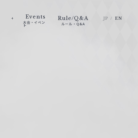
Events
Rule/Q&A
JP
EN
大会・イベン
ルール・Q&A
ト