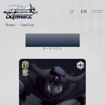
メ
ヴ
ニ
ァ
JP
EN
ュ
イ
ー
ス
Home
Card List
シ
ュ
Card List
ヴ
ァ
カードリスト
ル
ツ
｜
W
e
i
ß
S
c
h