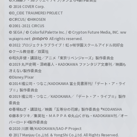
© 2016 COVER Corp.
©D_CIDE TRAUMEREI PROJECT
©CIRCUS/ ©HIKOSEN
©2001-2021 CIRCUS
© SEGA / © Colorful Palette Inc. / © Crypton Future Media, INC. ww
w.piapro.net
All rights reserved.
©2022 プロジェクトラブライブ！虹ヶ咲学園スクールアイドル同好会
©クール教信者／双葉社
©和久井健・講談社／アニメ「東京リベンジャーズ」製作委員会
©2019 丸戸史明・深崎暮人・KADOKAWA ファンタジア文庫刊／映画も
冴えない製作委員会
©Disney/Pixar
©2014 橘公司・つなこ/KADOKAWA 富士見書房刊/「デート・ア・ライ
ブⅡ」製作委員会
©2019 橘公司・つなこ／KADOKAWA／「デート・ア・ライブⅢ」製作
委員会
©春場ねぎ・講談社／映画「五等分の花嫁」製作委員会 ®KODANSHA
©藤本タツキ／集英社・ＭＡＰＰＡ ©丸山くがね・KADOKAWA刊／オー
バーロード4製作委員会
©2020 川原 礫/KADOKAWA/SAO-P Project
© 2017 Manjuu Co.,Ltd. & YongShi Co.,Ltd. All Rights Reserved.