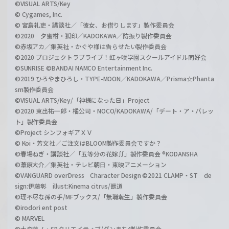
©VISUAL ARTS/Key
© Cygames, Inc.
© 宮島礼吏・講談社／「彼女、お借りします」製作委員会
©2020 夕蜜柑・狐印／KADOKAWA／防振り製作委員会
©赤坂アカ／集英社・かぐや様は告らせたい製作委員会
©2020 プロジェクトラブライブ！虹ヶ咲学園スクールアイドル同好会
©SUNRISE ©BANDAI NAMCO Entertainment Inc.
©2019 ひろやまひろし・TYPE-MOON／KADOKAWA／Prisma☆Phanta
sm製作委員会
©VISUAL ARTS/Key/「神様になった日」Project
©2020 東出祐一郎・橘公司・NOCO/KADOKAWA/「デート・ア・バレッ
ト」製作委員会
©Project シンフォギアＸＶ
© Koi・芳文社／ご注文はBLOOM製作委員会ですか？
©春場ねぎ・講談社／「五等分の花嫁∬」製作委員会 ®KODANSHA
©葦原大介／集英社・テレビ朝日・東映アニメーション
©VANGUARD overDress Character Design ©2021 CLAMP・ST de
sign:伊藤彰 illust:Kinema citrus/獣道
©理不尽な孫の手/MFブックス/「無職転生」製作委員会
©irodori ent post
© MARVEL
©大森藤ノ・SBクリエイティブ/ダンまち4製作委員会