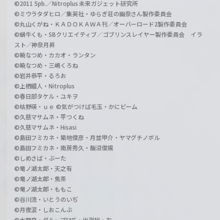
©2011 5pb.／Nitroplus 未来ガジェット研究所
©ミウラタダヒロ／集英社・ゆらぎ荘の幽奈さん製作委員会
©丸山くがね・ＫＡＤＯＫＡＷＡ刊／オーバーロード2製作委員会
©蝸牛くも・SBクリエイティブ／ゴブリンスレイヤー製作委員会 イラ
スト／神奈月昇
©暁なつめ・カカオ・ランタン
©暁なつめ・三嶋くろね
©岩井恭平・るろお
©上栖綴人・Nitroplus
©春日部タケル・ユキヲ
©枯野瑛・ｕｅ ©気がつけば毛玉・かにビーム
©久慈マサムネ・平つくね
©久慈マサムネ・Hisasi
©島田フミカネ・築地俊彦・月並甲介・ヤマグチノボル
©島田フミカネ・南房秀久・飯沼俊規
©しめさば・ぶーた
©竜ノ湖太郎・天之有
©竜ノ湖太郎・焦茶
©竜ノ湖太郎・ももこ
©谷川流・いとうのいぢ
©月夜涙・しおこんぶ
©水野良・グループSNE・出渕裕・左