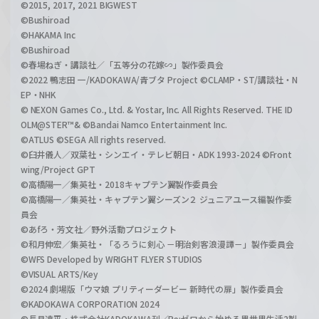
©2015, 2017, 2021 BIGWEST
©Bushiroad
©HAKAMA Inc
©Bushiroad
©春場ねぎ・講談社／「五等分の花嫁∽」製作委員会
©2022 鴨志田 一/KADOKAWA/青ブタ Project ©CLAMP・ST/講談社・N
EP・NHK
© NEXON Games Co., Ltd. & Yostar, Inc. All Rights Reserved. THE ID
OLM@STER™& ©Bandai Namco Entertainment Inc.
©ATLUS ©SEGA All rights reserved.
©臼井儀人／双葉社・シンエイ・テレビ朝日・ADK 1993-2024 ©Front
wing/Project GPT
©高橋陽一／集英社・2018キャプテン翼製作委員会
©高橋陽一／集英社・キャプテン翼シーズン２ ジュニアユース編製作委
員会
©あfろ・芳文社／野外活動プロジェクト
©和月伸宏／集英社・「るろうに剣心 －明治剣客浪漫譚－」製作委員会
©WFS Developed by WRIGHT FLYER STUDIOS
©VISUAL ARTS/Key
©2024 劇場版「ウマ娘 プリティーダービー 新時代の扉」製作委員会
©KADOKAWA CORPORATION 2024
©長月達平・株式会社KADOKAWA刊／Re:ゼロから始める異世界生活2製