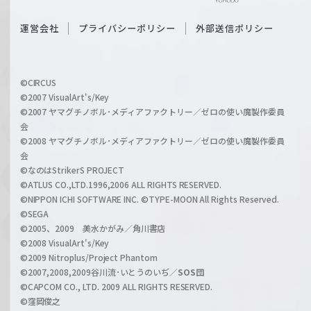
e
S
O
運営会社
プライバシーポリシー
外部送信ポリシー
c
f
h
f
w
i
a
©CIRCUS
c
©2007 VisualArt's/Key
r
i
©2007 ヤマグチノボル･メディアファクトリー／ゼロの使い魔製作委員
z
会
a
©2008 ヤマグチノボル･メディアファクトリー／ゼロの使い魔製作委員
l
会
C
©なのはStrikerS PROJECT
h
©ATLUS CO.,LTD.1996,2006 ALL RIGHTS RESERVED.
a
©NIPPON ICHI SOFTWARE INC. ©TYPE-MOON All Rights Reserved.
n
©SEGA
©2005、2009 美水かがみ／角川書店
n
©2008 VisualArt's/Key
e
©2009 Nitroplus/Project Phantom
l
©2007,2008,2009谷川流･いとうのいぢ／
SOS団
©CAPCOM CO., LTD. 2009 ALL RIGHTS RESERVED.
©窪岡俊之