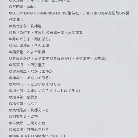
©三田誠・pako
©LUCKY LAND COMMUNICATIONS/集英社・ジョジョの奇妙な冒険GW製
作委員会
©葵せきな・狗神煌
©あざの耕平・すみ兵 ©石踏一榮・みやま零
©井中だちま・飯田ぽち。
©恵比須清司・ぎん太郎
©鏡貴也・とよた瑣織
©春日みかげ・みやま零 ©春日みかげ・みやま零・深井涼介
©賀東招二・四季童子
©賀東招二・なかじまゆか
©神坂一・あらいずみるい
©木村心一・こぶいち むりりん
©榊一郎・なまにくＡＴＫ（ニトロプラス）
©細音啓・猫鍋蒼
©橘公司・つなこ
©築地俊彦・駒都え～じ
©柳実冬貴・切符
©羊太郎・三嶋くろね
©諸星悠・甘味みきひろ
©NANOHA Detonation PROJECT