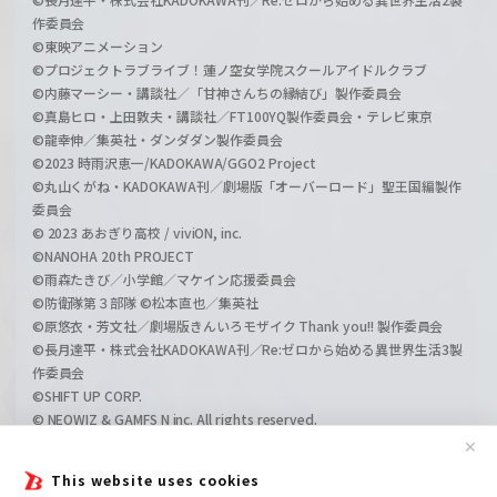
作委員会
©東映アニメーション
©プロジェクトラブライブ！蓮ノ空女学院スクールアイドルクラブ
©内藤マーシー・講談社／「甘神さんちの縁結び」製作委員会
©真島ヒロ・上田敦夫・講談社／FT100YQ製作委員会・テレビ東京
©龍幸伸／集英社・ダンダダン製作委員会
©2023 時雨沢恵一/KADOKAWA/GGO2 Project
©丸山くがね・KADOKAWA刊／劇場版「オーバーロード」聖王国編製作
委員会
© 2023 あおぎり高校 / viviON, inc.
©NANOHA 20th PROJECT
©雨森たきび／小学館／マケイン応援委員会
©防衛隊第３部隊 ©松本直也／集英社
©原悠衣・芳文社／劇場版きんいろモザイク Thank you!! 製作委員会
©長月達平・株式会社KADOKAWA刊／Re:ゼロから始める異世界生活3製
作委員会
©SHIFT UP CORP.
© NEOWIZ & GAMFS N inc. All rights reserved.
©ATLUS. ©SEGA.
✕
©GIRLS und PANZER Projekt
This website uses cookies
©GIRLS und PANZER Film Projekt