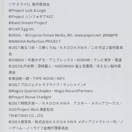
リヤ ドライ!!」製作委員会
©Project Luck & Logic
©Project シンフォギアAXZ
©BanG Dream! Project
©Craft Egg Inc.
©SEGA／ ©Crypton Future Media, INC. www.piapro.net
©NANOHA Reflection PROJECT
©2017 暁なつめ・三嶋くろね／ＫＡＤＯＫＡＷＡ／このすば２製作委員
会
©GAINAX・中島かずき／アニプレックス・KONAMI・テレビ東京・電通
©2015丸戸史明・深崎暮人・KADOKAWA 富士見書房／冴えない製作委
員会
©東出祐一郎・TYPE-MOON / FAPC
©2017 プロジェクトラブライブ！サンシャイン!!
©Magica Quartet/Aniplex・Magia Record Partners
©Project Revue Starlight
©2017 時雨沢恵一／ＫＡＤＯＫＡＷＡ アスキー・メディアワークス／
GGO Project illust.黒星紅白
TM ©TOHO CO., LTD.
©2014 榎宮祐・株式会社ＫＡＤＯＫＡＷＡ メディアファクトリー刊／ノ
ーゲーム・ノーライフ全権代理委員会