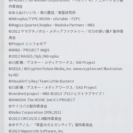
作委員会
©あらゐけいいち・角川書店／東雲研究所
©Nitroplus/TYPE-MOON・ufotable・FZPC
©Magica Quartet/Aniplex・Madoka Partners・MBS
©2012 ヤマグチノボル・メディアファクトリー／ゼロの使い魔Ｆ製作委
員会
©Project シンフォギア
©BNGI／PROJECT iM@S
©2012 MAGES./5pb./Nitroplus
©川原 礫／アスキー・メディアワークス／AW Project
©SEGA / ©Crypton Future Media, Inc. www.crypton.net Illustration
by KEI
©VisualArt's/Key/Team Little Busters!
©川原 礫／アスキー・メディアワークス／SAO Project
©vividred project・MBS ©2013 プロジェクトラブライブ！
©NANOHA The MOVIE 2nd A's PROJECT
©サイコパス製作委員会
©Index Corporation 1996,2011
©2013 CIRCUS/D.C.III製作委員会
©オケアノス／「翠星のガルガンティア」製作委員会
©2013 Nippon Ichi Software, Inc.