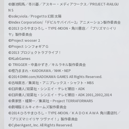
©鎌池和馬／冬川基／アスキー・メディアワークス／PROJECT-RAILGU
N S
©sole;viola／Progetto 幻影太陽
©Index Corporation/「デビルサバイバー2」アニメーション製作委員会
©2013 ひろやまひろし・TYPE-MOON・角川書店／「プリズマ☆イリ
ヤ」製作委員会
©Project wooser 2
©Project シンフォギアＧ
©2013 プロジェクトラブライブ！
©KLabGames
© TRIGGER・中島かずき／キルラキル製作委員会
©橙乃ままれ・KADOKAWA／NHK・NEP
©2014 DMM.com/KADOKAWA GAMES All Rights Reserved.
©古味直志／集英社・アニプレックス・シャフト・MBS
©臼井儀人/双葉社・シンエイ・テレビ朝日・ADK
©臼井儀人/双葉社・シンエイ・テレビ朝日・ADK 2001,2002,2014
©貴家悠・橘賢一／集英社・Project TERRAFORMARS
©劇場版ミルキィホームズ製作委員会
©2014 ひろやまひろし・TYPE-MOON／ＫＡＤＯＫＡＷＡ 角川書店刊／
「プリズマ☆イリヤ ツヴァイ！」製作委員会
©CyberAgent, Inc. All Rights Reserved.