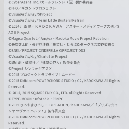
©CyberAgent, Inc. /ガールフレンド（仮）製作委員会
©FHO／ギガントプロジェクト
©VisualArt's/Key/SProject
©VisualArt's/Key/Team Little Busters! Refrain
©2014 川原 礫／ＫＡＤＯＫＡＷＡ アスキー・メディアワークス刊／S
AOⅡ Project
©Magica Quartet／Aniplex・Madoka Movie Project Rebellion
©矢吹健太朗・長谷見沙貴／集英社・とらぶるダークネス製作委員会
©BNEI／PROJECT CINDERELLA ©PROJECT DD3
©VisualArt's/Key/Charlotte Project
©諫山創・講談社／「進撃の巨人」製作委員会
©Project シンフォギアＧＸ
©2015 プロジェクトラブライブ！ムービー
©2015 DMM.com POWERCHORD STUDIO / C2 / KADOKAWA All Rights
Reserved.
© 2014, 2015 SQUARE ENIX CO., LTD. All Rights Reserved.
©TYPE-MOON・ufotable・FSNPC
©2015 ひろやまひろし・TYPE-MOON／KADOKAWA／「プリズマ☆イ
リヤ ツヴァイ ヘルツ！」製作委員会
©2016 DMM.com POWERCHORD STUDIO / C2 / KADOKAWA All Rights
Reserved.
©赤塚不二夫／おそ松さん製作委員会