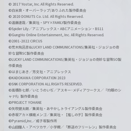
© 2017 Yostar, Inc. All Rights Reserved.
©白米良・オーバーラップ/ありふれた製作委員会
© 2020 DONUTS Co. Ltd. All Rights Reserved.
©遠藤達哉／集英社・SPY×FAMILY製作委員会
©Spider Lily／アニプレックス・ABCアニメーション・BS11
©GungHo Online Entertainment, Inc. All Rights Reserved.
©2001-2022 CIRCUS
©荒木飛呂彦&LUCKY LAND COMMUNICATIONS/集英社・ジョジョの奇
妙な冒険SC製作委員会
©LUCKY LAND COMMUNICATIONS/集英社・ジョジョの奇妙な冒険SO製
作委員会
©はまじあき／芳文社・アニプレックス
©KADOKAWA CORPORATION 2023
©SNK CORPORATION ALL RIGHTS RESERVED.
©高橋弥七郎／いとうのいぢ／アスキー･メディアワークス／『灼眼のシ
ャナF』製作委員会
©PROJECT YOHANE
©矢吹健太朗／集英社・あやかしトライアングル製作委員会
©赤坂アカ×横槍メンゴ／集英社・【推しの子】製作委員会
©Pyramid,Inc.／成子坂製作所
©山田鐘人・アベツカサ／小学館／「葬送のフリーレン」製作委員会