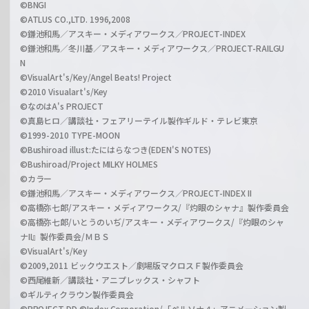
©BNGI
©ATLUS CO.,LTD. 1996,2008
©鎌池和馬／アスキー・メディアワークス／PROJECT-INDEX
©鎌池和馬／冬川基／アスキー・メディアワークス／PROJECT-RAILGU
N
©VisualArt's/Key/Angel Beats! Project
©2010 Visualart's/Key
©なのはA's PROJECT
©真島ヒロ／講談社・フェアリーテイル製作ギルド・テレビ東京
©1999-2010 TYPE-MOON
©Bushiroad illust:たにはらなつき(EDEN'S NOTES)
©Bushiroad/Project MILKY HOLMES
©カラー
©鎌池和馬／アスキー・メディアワークス／PROJECT-INDEX II
©高橋弥七郎/アスキー・メディアワークス/『灼眼のシャナ』製作委員会
©高橋弥七郎/いとうのいぢ/アスキー・メディアワークス/『灼眼のシャ
ナII』製作委員会/ＭＢＳ
©VisualArt's/Key
©2009,2011 ビックウエスト／劇場版マクロスＦ製作委員会
©西尾維新／講談社・アニプレックス・シャフト
©ギルティクラウン製作委員会
©PROJECT DD ©Index Corporation/「ペルソナ４」アニメーション製