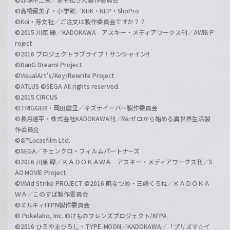
©高橋留美子・小学館／NHK・NEP・ShoPro
©Koi・芳文社／ご注文は製作委員会ですか？？
©2015 川原 礫／KADOKAWA アスキー・メディアワークス刊／AWIB P
roject
©2016 プロジェクトラブライブ！サンシャイン!!
©BanG Dream! Project
©VisualArt's/Key/Rewrite Project
©ATLUS ©SEGA All rights reserved.
©2015 CIRCUS
©TRIGGER・岡田麿里／キズナイーバー製作委員会
©長月達平・株式会社KADOKAWA刊／Re:ゼロから始める異世界生活製
作委員会
©&™Lucasfilm Ltd.
©SEGA／チェンクロ・フィルムパートナーズ
©2016 川原 礫／ＫＡＤＯＫＡＷＡ アスキー・メディアワークス刊／S
AO MOVIE Project
©ViVid Strike PROJECT ©2016 暁なつめ・三嶋くろね／ＫＡＤＯＫＡ
ＷＡ／このすば製作委員会
©ミルキィFFPN製作委員会
© Pokelabo, Inc. ©けものフレンズプロジェクト/KFPA
©2016 ひろやまひろし・TYPE-MOON／KADOKAWA／「プリズマ☆イ