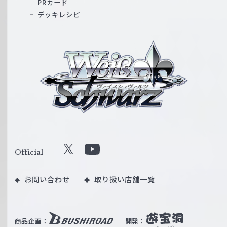
PRカード
デッキレシピ
ヴ
ァ
イ
ス
シ
ュ
ヴ
ァ
ル
Official
X
Y
ツ
o
｜
お問い合わせ
取り扱い店舗一覧
u
W
T
e
u
i
b
商品企画：
開発：
ß