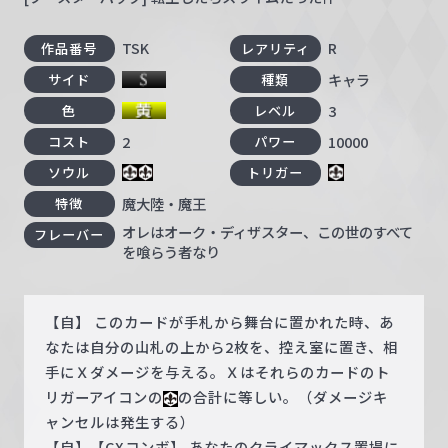
TSK
R
作品番号
レアリティ
キャラ
サイド
種類
3
色
レベル
2
10000
コスト
パワー
ソウル
トリガー
魔大陸・魔王
特徴
オレはオーク・ディザスター、この世のすべて
フレーバー
を喰らう者なり
【自】 このカードが手札から舞台に置かれた時、あ
なたは自分の山札の上から2枚を、控え室に置き、相
手にＸダメージを与える。Ｘはそれらのカードのト
リガーアイコンの
の合計に等しい。（ダメージキ
ャンセルは発生する）
【自】【CXコンボ】 あなたのクライマックス置場に