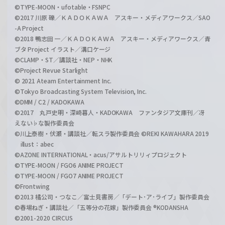
©TYPE-MOON・ufotable・FSNPC
©2017 川原 礫／ＫＡＤＯＫＡＷＡ アスキー・メディアワークス／SAO
-A Project
©2018 鴨志田 一／ＫＡＤＯＫＡＷＡ アスキー・メディアワークス／青
ブタ Project イラスト／溝口ケージ
©CLAMP・ST／講談社・NEP・NHK
©Project Revue Starlight
© 2021 Ateam Entertainment Inc.
©Tokyo Broadcasting System Television, Inc.
©DMM / C2 / KADOKAWA
©2017 丸戸史明・深崎暮人・KADOKAWA ファンタジア文庫刊／冴
えない♭な製作委員会
©川上泰樹・伏瀬・講談社／転スラ製作委員会 ©REKI KAWAHARA 2019
illust：abec
©AZONE INTERNATIONAL・acus/アサルトリリィプロジェクト
©TYPE-MOON / FGO6 ANIME PROJECT
©TYPE-MOON / FGO7 ANIME PROJECT
©Frontwing
©2013 橘公司・つなこ／富士見書房／「デート･ア･ライブ」製作委員会
©春場ねぎ・講談社／「五等分の花嫁」製作委員会 ®KODANSHA
©2001-2020 CIRCUS