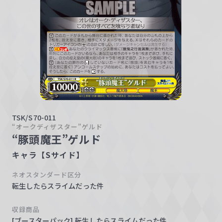
w
a
r
z
TSK/S70-011
“オークディザスター”ゲルド
“豚頭魔王”ゲルド
キャラ【Sサイド】
ネオスタンダード区分
転生したらスライムだった件
収録商品
[ブースターパック] 転生したらスライムだった件