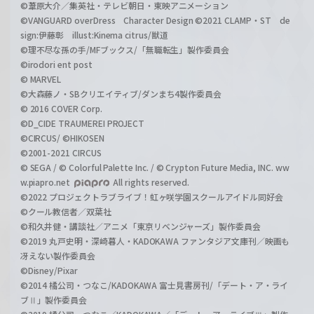
©葦原大介／集英社・テレビ朝日・東映アニメーション
©VANGUARD overDress Character Design ©2021 CLAMP・ST de
sign:伊藤彰 illust:Kinema citrus/獣道
©理不尽な孫の手/MFブックス/「無職転生」製作委員会
©irodori ent post
© MARVEL
©大森藤ノ・SBクリエイティブ/ダンまち4製作委員会
© 2016 COVER Corp.
©D_CIDE TRAUMEREI PROJECT
©CIRCUS/ ©HIKOSEN
©2001-2021 CIRCUS
© SEGA / © Colorful Palette Inc. / © Crypton Future Media, INC. ww
w.piapro.net
All rights reserved.
©2022 プロジェクトラブライブ！虹ヶ咲学園スクールアイドル同好会
©クール教信者／双葉社
©和久井健・講談社／アニメ「東京リベンジャーズ」製作委員会
©2019 丸戸史明・深崎暮人・KADOKAWA ファンタジア文庫刊／映画も
冴えない製作委員会
©Disney/Pixar
©2014 橘公司・つなこ/KADOKAWA 富士見書房刊/「デート・ア・ライ
ブⅡ」製作委員会