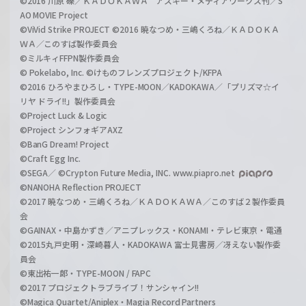
©2016 川原 礫／ＫＡＤＯＫＡＷＡ アスキー・メディアワークス刊／S
AO MOVIE Project
©ViVid Strike PROJECT ©2016 暁なつめ・三嶋くろね／ＫＡＤＯＫＡ
ＷＡ／このすば製作委員会
©ミルキィFFPN製作委員会
© Pokelabo, Inc. ©けものフレンズプロジェクト/KFPA
©2016 ひろやまひろし・TYPE-MOON／KADOKAWA／「プリズマ☆イ
リヤ ドライ!!」製作委員会
©Project Luck & Logic
©Project シンフォギアAXZ
©BanG Dream! Project
©Craft Egg Inc.
©SEGA／ ©Crypton Future Media, INC. www.piapro.net
©NANOHA Reflection PROJECT
©2017 暁なつめ・三嶋くろね／ＫＡＤＯＫＡＷＡ／このすば２製作委員
会
©GAINAX・中島かずき／アニプレックス・KONAMI・テレビ東京・電通
©2015丸戸史明・深崎暮人・KADOKAWA 富士見書房／冴えない製作委
員会
©東出祐一郎・TYPE-MOON / FAPC
©2017 プロジェクトラブライブ！サンシャイン!!
©Magica Quartet/Aniplex・Magia Record Partners