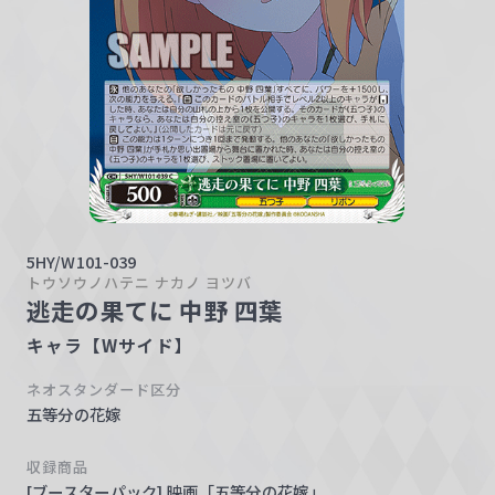
w
a
r
z
5HY/W101-039
トウソウノハテニ ナカノ ヨツバ
逃走の果てに 中野 四葉
キャラ【Wサイド】
ネオスタンダード区分
五等分の花嫁
収録商品
[ブースターパック] 映画「五等分の花嫁」