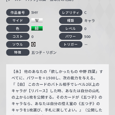
5HY
C
作品番号
レアリティ
キャラ
サイド
種類
0
色
レベル
0
500
コスト
パワー
－
ソウル
トリガー
五つ子・リボン
特徴
【永】 他のあなたの「欲しかったもの 中野 四葉」す
べてに、パワーを＋1500し、次の能力を与える。
『【自】 このカードのバトル相手でレベル2以上の
キャラが【リバース】した時、あなたは自分の山札
の上から1枚を公開する。そのカードが《五つ子》の
キャラなら、あなたは自分の控え室の《五つ子》の
キャラを1枚選び、手札に戻してよい。』（公開した