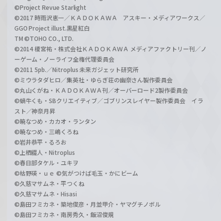
©Project Revue Starlight
©2017 時雨沢恵一／ＫＡＤＯＫＡＷＡ アスキー・メディアワークス／
GGO Project illust.黒星紅白
TM ©TOHO CO., LTD.
©2014 榎宮祐・株式会社ＫＡＤＯＫＡＷＡ メディアファクトリー刊／ノ
ーゲーム・ノーライフ全権代理委員会
©2011 5pb.／Nitroplus 未来ガジェット研究所
©ミウラタダヒロ／集英社・ゆらぎ荘の幽奈さん製作委員会
©丸山くがね・ＫＡＤＯＫＡＷＡ刊／オーバーロード2製作委員会
©蝸牛くも・SBクリエイティブ／ゴブリンスレイヤー製作委員会 イラ
スト／神奈月昇
©暁なつめ・カカオ・ランタン
©暁なつめ・三嶋くろね
©岩井恭平・るろお
©上栖綴人・Nitroplus
©春日部タケル・ユキヲ
©枯野瑛・ｕｅ ©気がつけば毛玉・かにビーム
©久慈マサムネ・平つくね
©久慈マサムネ・Hisasi
©島田フミカネ・築地俊彦・月並甲介・ヤマグチノボル
©島田フミカネ・南房秀久・飯沼俊規