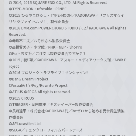
© 2014, 2015 SQUARE ENIX CO., LTD. All Rights Reserved.
©TYPE-MOON・ufotable・FSNPC
©2015 ひろやまひろし・TYPE-MOON／KADOKAWA／「プリズマ☆イ
リヤ ツヴァイ ヘルツ！」製作委員会
©2016 DMM.com POWERCHORD STUDIO / C2 / KADOKAWA All Rights
Reserved.
©赤塚不二夫／おそ松さん製作委員会
©高橋留美子・小学館／NHK・NEP・ShoPro
©Koi・芳文社／ご注文は製作委員会ですか？？
©2015 川原 礫／KADOKAWA アスキー・メディアワークス刊／AWIB P
roject
©2016 プロジェクトラブライブ！サンシャイン!!
©BanG Dream! Project
©VisualArt's/Key/Rewrite Project
©ATLUS ©SEGA All rights reserved.
©2015 CIRCUS
©TRIGGER・岡田麿里／キズナイーバー製作委員会
©長月達平・株式会社KADOKAWA刊／Re:ゼロから始める異世界生活製
作委員会
©&™Lucasfilm Ltd.
©SEGA／チェンクロ・フィルムパートナーズ