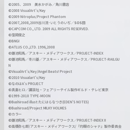
©2005、2009 美水かがみ／角川書店
n
©2008 VisualArt's/Key
e
©2009 Nitroplus/Project Phantom
l
©2007,2008,2009谷川流･いとうのいぢ／
SOS団
©CAPCOM CO., LTD. 2009 ALL RIGHTS RESERVED.
©窪岡俊之
©BNGI
©ATLUS CO.,LTD. 1996,2008
©鎌池和馬／アスキー・メディアワークス／PROJECT-INDEX
©鎌池和馬／冬川基／アスキー・メディアワークス／PROJECT-RAILGU
N
©VisualArt's/Key/Angel Beats! Project
©2010 Visualart's/Key
©なのはA's PROJECT
©真島ヒロ／講談社・フェアリーテイル製作ギルド・テレビ東京
©1999-2010 TYPE-MOON
©Bushiroad illust:たにはらなつき(EDEN'S NOTES)
©Bushiroad/Project MILKY HOLMES
©カラー
©鎌池和馬／アスキー・メディアワークス／PROJECT-INDEX II
©高橋弥七郎/アスキー・メディアワークス/『灼眼のシャナ』製作委員会