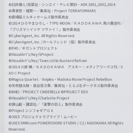
©臼井儀人/双葉社・シンエイ・テレビ朝日・ADK 2001,2002,2014
©貴家悠・橘賢一／集英社・Project TERRAFORMARS
©劇場版ミルキィホームズ製作委員会
©2014 ひろやまひろし・TYPE-MOON／ＫＡＤＯＫＡＷＡ 角川書店刊／
「プリズマ☆イリヤ ツヴァイ！」製作委員会
©CyberAgent, Inc. All Rights Reserved.
©CyberAgent, Inc. /ガールフレンド（仮）製作委員会
©FHO／ギガントプロジェクト
©VisualArt's/Key/SProject
©VisualArt's/Key/Team Little Busters! Refrain
©2014 川原 礫／ＫＡＤＯＫＡＷＡ アスキー・メディアワークス刊／S
AOⅡ Project
©Magica Quartet／Aniplex・Madoka Movie Project Rebellion
©矢吹健太朗・長谷見沙貴／集英社・とらぶるダークネス製作委員会
©BNEI／PROJECT CINDERELLA ©PROJECT DD3
©VisualArt's/Key/Charlotte Project
©諫山創・講談社／「進撃の巨人」製作委員会
©Project シンフォギアＧＸ
©2015 プロジェクトラブライブ！ムービー
©2015 DMM.com POWERCHORD STUDIO / C2 / KADOKAWA All Rights
Reserved.