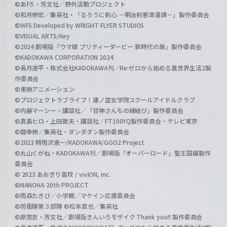
©あfろ・芳文社／野外活動プロジェクト
©和月伸宏／集英社・「るろうに剣心 －明治剣客浪漫譚－」製作委員会
©WFS Developed by WRIGHT FLYER STUDIOS
©VISUAL ARTS/Key
©2024 劇場版「ウマ娘 プリティーダービー 新時代の扉」製作委員会
©KADOKAWA CORPORATION 2024
©長月達平・株式会社KADOKAWA刊／Re:ゼロから始める異世界生活2製
作委員会
©東映アニメーション
©プロジェクトラブライブ！蓮ノ空女学院スクールアイドルクラブ
©内藤マーシー・講談社／「甘神さんちの縁結び」製作委員会
©真島ヒロ・上田敦夫・講談社／FT100YQ製作委員会・テレビ東京
©龍幸伸／集英社・ダンダダン製作委員会
©2023 時雨沢恵一/KADOKAWA/GGO2 Project
©丸山くがね・KADOKAWA刊／劇場版「オーバーロード」聖王国編製作
委員会
© 2023 あおぎり高校 / viviON, inc.
©NANOHA 20th PROJECT
©雨森たきび／小学館／マケイン応援委員会
©防衛隊第３部隊 ©松本直也／集英社
©原悠衣・芳文社／劇場版きんいろモザイク Thank you!! 製作委員会