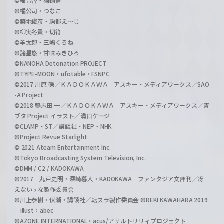
©細音啓・猫鍋蒼
©橘公司・つなこ
©築地俊彦・駒都え～じ
©柳実冬貴・切符
©羊太郎・三嶋くろね
©諸星悠・甘味みきひろ
©NANOHA Detonation PROJECT
©TYPE-MOON・ufotable・FSNPC
©2017 川原 礫／ＫＡＤＯＫＡＷＡ アスキー・メディアワークス／SAO
-A Project
©2018 鴨志田 一／ＫＡＤＯＫＡＷＡ アスキー・メディアワークス／青
ブタ Project イラスト／溝口ケージ
©CLAMP・ST／講談社・NEP・NHK
©Project Revue Starlight
© 2021 Ateam Entertainment Inc.
©Tokyo Broadcasting System Television, Inc.
©DMM / C2 / KADOKAWA
©2017 丸戸史明・深崎暮人・KADOKAWA ファンタジア文庫刊／冴
えない♭な製作委員会
©川上泰樹・伏瀬・講談社／転スラ製作委員会 ©REKI KAWAHARA 2019
illust：abec
©AZONE INTERNATIONAL・acus/アサルトリリィプロジェクト