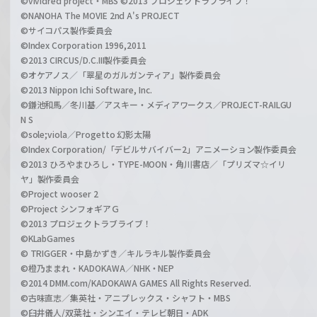
©vividred project・MBS ©2013 プロジェクトラブライブ！
©NANOHA The MOVIE 2nd A's PROJECT
©サイコパス製作委員会
©Index Corporation 1996,2011
©2013 CIRCUS/D.C.III製作委員会
©オケアノス／「翠星のガルガンティア」製作委員会
©2013 Nippon Ichi Software, Inc.
©鎌池和馬／冬川基／アスキー・メディアワークス／PROJECT-RAILGU
N S
©sole;viola／Progetto 幻影太陽
©Index Corporation/「デビルサバイバー2」アニメーション製作委員会
©2013 ひろやまひろし・TYPE-MOON・角川書店／「プリズマ☆イリ
ヤ」製作委員会
©Project wooser 2
©Project シンフォギアＧ
©2013 プロジェクトラブライブ！
©KLabGames
© TRIGGER・中島かずき／キルラキル製作委員会
©橙乃ままれ・KADOKAWA／NHK・NEP
©2014 DMM.com/KADOKAWA GAMES All Rights Reserved.
©古味直志／集英社・アニプレックス・シャフト・MBS
©臼井儀人/双葉社・シンエイ・テレビ朝日・ADK