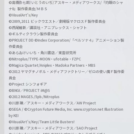
©高橋弥七郎/いとうのいぢ/アスキー・メディアワークス/『灼眼のシャ
ナII』製作委員会/ＭＢＳ
©VisualArt's/Key
©2009,2011 ビックウエスト／劇場版マクロスＦ製作委員会
©西尾維新／講談社・アニプレックス・シャフト
©ギルティクラウン製作委員会
©PROJECT DD ©Index Corporation/「ペルソナ４」アニメーション製
作委員会
©あらゐけいいち・角川書店／東雲研究所
©Nitroplus/TYPE-MOON・ufotable・FZPC
©Magica Quartet/Aniplex・Madoka Partners・MBS
©2012 ヤマグチノボル・メディアファクトリー／ゼロの使い魔Ｆ製作委
員会
©Project シンフォギア
©BNGI／PROJECT iM@S
©2012 MAGES./5pb./Nitroplus
©川原 礫／アスキー・メディアワークス／AW Project
©SEGA / ©Crypton Future Media, Inc. www.crypton.net Illustration
by KEI
©VisualArt's/Key/Team Little Busters!
©川原 礫／アスキー・メディアワークス／SAO Project