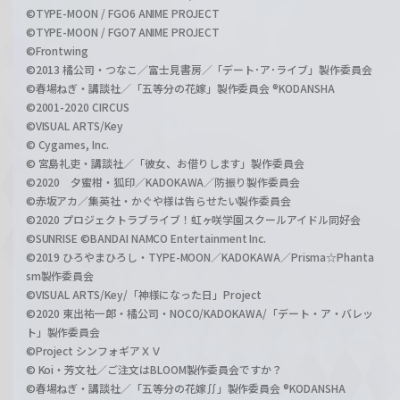
©TYPE-MOON / FGO6 ANIME PROJECT
©TYPE-MOON / FGO7 ANIME PROJECT
©Frontwing
©2013 橘公司・つなこ／富士見書房／「デート･ア･ライブ」製作委員会
©春場ねぎ・講談社／「五等分の花嫁」製作委員会 ®KODANSHA
©2001-2020 CIRCUS
©VISUAL ARTS/Key
© Cygames, Inc.
© 宮島礼吏・講談社／「彼女、お借りします」製作委員会
©2020 夕蜜柑・狐印／KADOKAWA／防振り製作委員会
©赤坂アカ／集英社・かぐや様は告らせたい製作委員会
©2020 プロジェクトラブライブ！虹ヶ咲学園スクールアイドル同好会
©SUNRISE ©BANDAI NAMCO Entertainment Inc.
©2019 ひろやまひろし・TYPE-MOON／KADOKAWA／Prisma☆Phanta
sm製作委員会
©VISUAL ARTS/Key/「神様になった日」Project
©2020 東出祐一郎・橘公司・NOCO/KADOKAWA/「デート・ア・バレッ
ト」製作委員会
©Project シンフォギアＸＶ
© Koi・芳文社／ご注文はBLOOM製作委員会ですか？
©春場ねぎ・講談社／「五等分の花嫁∬」製作委員会 ®KODANSHA