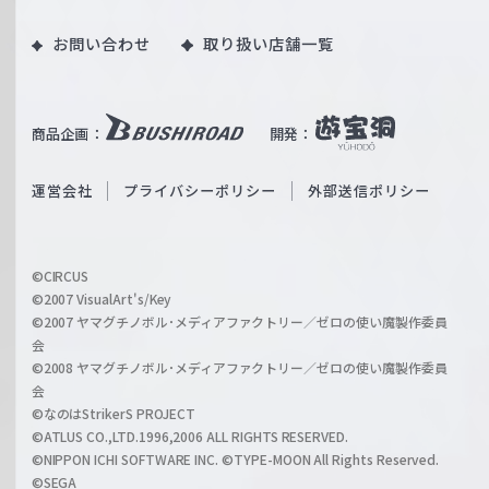
ツ
o
｜
お問い合わせ
取り扱い店舗一覧
u
W
T
e
u
i
b
商品企画：
開発：
ß
e
S
O
運営会社
プライバシーポリシー
外部送信ポリシー
c
f
h
f
w
i
a
©CIRCUS
c
©2007 VisualArt's/Key
r
i
©2007 ヤマグチノボル･メディアファクトリー／ゼロの使い魔製作委員
z
会
a
©2008 ヤマグチノボル･メディアファクトリー／ゼロの使い魔製作委員
l
会
C
©なのはStrikerS PROJECT
h
©ATLUS CO.,LTD.1996,2006 ALL RIGHTS RESERVED.
a
©NIPPON ICHI SOFTWARE INC. ©TYPE-MOON All Rights Reserved.
n
©SEGA