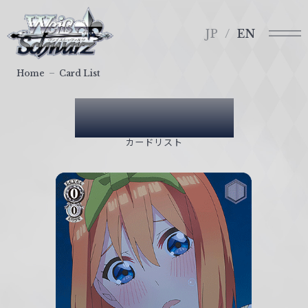
メ
ヴ
ニ
ァ
JP
EN
ュ
イ
ー
ス
Home
Card List
シ
ュ
Card List
ヴ
ァ
カードリスト
ル
ツ
｜
W
e
i
ß
S
c
h