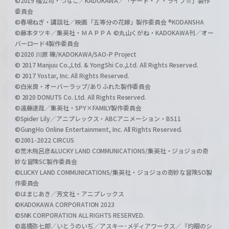
©2019 橘公司・つなこ／KADOKAWA／「デート・ア・ライブⅢ」製作
委員会
©春場ねぎ・講談社／映画「五等分の花嫁」製作委員会 ®KODANSHA
©藤本タツキ／集英社・ＭＡＰＰＡ ©丸山くがね・KADOKAWA刊／オー
バーロード4製作委員会
©2020 川原 礫/KADOKAWA/SAO-P Project
© 2017 Manjuu Co.,Ltd. & YongShi Co.,Ltd. All Rights Reserved.
© 2017 Yostar, Inc. All Rights Reserved.
©白米良・オーバーラップ/ありふれた製作委員会
© 2020 DONUTS Co. Ltd. All Rights Reserved.
©遠藤達哉／集英社・SPY×FAMILY製作委員会
©Spider Lily／アニプレックス・ABCアニメーション・BS11
©GungHo Online Entertainment, Inc. All Rights Reserved.
©2001-2022 CIRCUS
©荒木飛呂彦&LUCKY LAND COMMUNICATIONS/集英社・ジョジョの奇
妙な冒険SC製作委員会
©LUCKY LAND COMMUNICATIONS/集英社・ジョジョの奇妙な冒険SO製
作委員会
©はまじあき／芳文社・アニプレックス
©KADOKAWA CORPORATION 2023
©SNK CORPORATION ALL RIGHTS RESERVED.
©高橋弥七郎／いとうのいぢ／アスキー･メディアワークス／『灼眼のシ