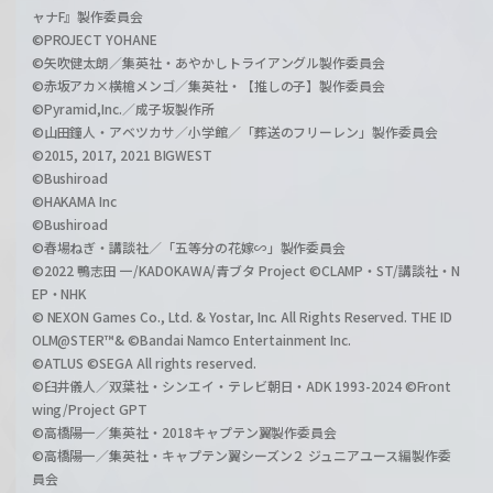
ャナF』製作委員会
©PROJECT YOHANE
©矢吹健太朗／集英社・あやかしトライアングル製作委員会
©赤坂アカ×横槍メンゴ／集英社・【推しの子】製作委員会
©Pyramid,Inc.／成子坂製作所
©山田鐘人・アベツカサ／小学館／「葬送のフリーレン」製作委員会
©2015, 2017, 2021 BIGWEST
©Bushiroad
©HAKAMA Inc
©Bushiroad
©春場ねぎ・講談社／「五等分の花嫁∽」製作委員会
©2022 鴨志田 一/KADOKAWA/青ブタ Project ©CLAMP・ST/講談社・N
EP・NHK
© NEXON Games Co., Ltd. & Yostar, Inc. All Rights Reserved. THE ID
OLM@STER™& ©Bandai Namco Entertainment Inc.
©ATLUS ©SEGA All rights reserved.
©臼井儀人／双葉社・シンエイ・テレビ朝日・ADK 1993-2024 ©Front
wing/Project GPT
©高橋陽一／集英社・2018キャプテン翼製作委員会
©高橋陽一／集英社・キャプテン翼シーズン２ ジュニアユース編製作委
員会