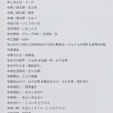
©しめさば・ぶーた
©竜ノ湖太郎・天之有
©竜ノ湖太郎・焦茶
©竜ノ湖太郎・ももこ
©谷川流・いとうのいぢ
©月夜涙・しおこんぶ
©水野良・グループSNE・出渕裕・左
©三田誠・pako
©LUCKY LAND COMMUNICATIONS/集英社・ジョジョの奇妙な冒険GW製
作委員会
©葵せきな・狗神煌
©あざの耕平・すみ兵 ©石踏一榮・みやま零
©井中だちま・飯田ぽち。
©恵比須清司・ぎん太郎
©鏡貴也・とよた瑣織
©春日みかげ・みやま零 ©春日みかげ・みやま零・深井涼介
©賀東招二・四季童子
©賀東招二・なかじまゆか
©神坂一・あらいずみるい
©木村心一・こぶいち むりりん
©榊一郎・なまにくＡＴＫ（ニトロプラス）