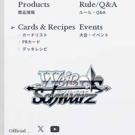
Products
Rule/Q&A
商品情報
ルール・Q&A
Cards & Recipes
Events
カードリスト
大会・イベント
PRカード
デッキレシピ
ヴ
ァ
イ
ス
シ
ュ
ヴ
ァ
ル
Official
X
Y