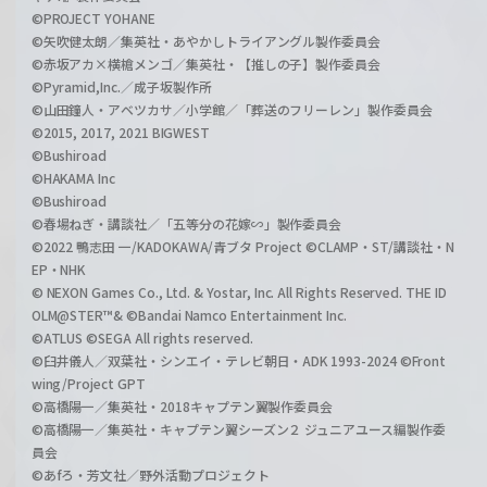
©PROJECT YOHANE
©矢吹健太朗／集英社・あやかしトライアングル製作委員会
©赤坂アカ×横槍メンゴ／集英社・【推しの子】製作委員会
©Pyramid,Inc.／成子坂製作所
©山田鐘人・アベツカサ／小学館／「葬送のフリーレン」製作委員会
©2015, 2017, 2021 BIGWEST
©Bushiroad
©HAKAMA Inc
©Bushiroad
©春場ねぎ・講談社／「五等分の花嫁∽」製作委員会
©2022 鴨志田 一/KADOKAWA/青ブタ Project ©CLAMP・ST/講談社・N
EP・NHK
© NEXON Games Co., Ltd. & Yostar, Inc. All Rights Reserved. THE ID
OLM@STER™& ©Bandai Namco Entertainment Inc.
©ATLUS ©SEGA All rights reserved.
©臼井儀人／双葉社・シンエイ・テレビ朝日・ADK 1993-2024 ©Front
wing/Project GPT
©高橋陽一／集英社・2018キャプテン翼製作委員会
©高橋陽一／集英社・キャプテン翼シーズン２ ジュニアユース編製作委
員会
©あfろ・芳文社／野外活動プロジェクト