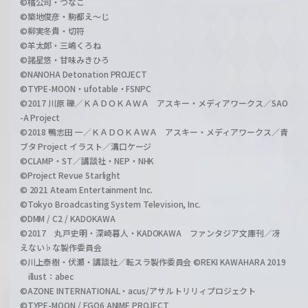
©橘公司・つなこ
©築地俊彦・駒都え～じ
©柳実冬貴・切符
©羊太郎・三嶋くろね
©諸星悠・甘味みきひろ
©NANOHA Detonation PROJECT
©TYPE-MOON・ufotable・FSNPC
©2017 川原 礫／ＫＡＤＯＫＡＷＡ アスキー・メディアワークス／SAO
-A Project
©2018 鴨志田 一／ＫＡＤＯＫＡＷＡ アスキー・メディアワークス／青
ブタ Project イラスト／溝口ケージ
©CLAMP・ST／講談社・NEP・NHK
©Project Revue Starlight
© 2021 Ateam Entertainment Inc.
©Tokyo Broadcasting System Television, Inc.
©DMM / C2 / KADOKAWA
©2017 丸戸史明・深崎暮人・KADOKAWA ファンタジア文庫刊／冴
えない♭な製作委員会
©川上泰樹・伏瀬・講談社／転スラ製作委員会 ©REKI KAWAHARA 2019
illust：abec
©AZONE INTERNATIONAL・acus/アサルトリリィプロジェクト
©TYPE-MOON / FGO6 ANIME PROJECT