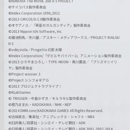
©NANOHA The MOVIE 2nd A's PROJECT
©サイコパス製作委員会
©Index Corporation 1996,2011
©2013 CIRCUS/D.C.III製作委員会
©オケアノス／「翠星のガルガンティア」製作委員会
©2013 Nippon Ichi Software, Inc.
©鎌池和馬／冬川基／アスキー・メディアワークス／PROJECT-RAILGU
N S
©sole;viola／Progetto 幻影太陽
©Index Corporation/「デビルサバイバー2」アニメーション製作委員会
©2013 ひろやまひろし・TYPE-MOON・角川書店／「プリズマ☆イリ
ヤ」製作委員会
©Project wooser 2
©Project シンフォギアＧ
©2013 プロジェクトラブライブ！
©KLabGames
© TRIGGER・中島かずき／キルラキル製作委員会
©橙乃ままれ・KADOKAWA／NHK・NEP
©2014 DMM.com/KADOKAWA GAMES All Rights Reserved.
©古味直志／集英社・アニプレックス・シャフト・MBS
©臼井儀人/双葉社・シンエイ・テレビ朝日・ADK
©臼井儀人/双葉社・シンエイ・テレビ朝日・ADK 2001,2002,2014