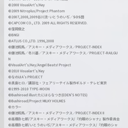
n
©2008 VisualArt's/Key
e
©2009 Nitroplus/Project Phantom
l
©2007,2008,2009谷川流･いとうのいぢ／
SOS団
©CAPCOM CO., LTD. 2009 ALL RIGHTS RESERVED.
©窪岡俊之
©BNGI
©ATLUS CO.,LTD. 1996,2008
©鎌池和馬／アスキー・メディアワークス／PROJECT-INDEX
©鎌池和馬／冬川基／アスキー・メディアワークス／PROJECT-RAILGU
N
©VisualArt's/Key/Angel Beats! Project
©2010 Visualart's/Key
©なのはA's PROJECT
©真島ヒロ／講談社・フェアリーテイル製作ギルド・テレビ東京
©1999-2010 TYPE-MOON
©Bushiroad illust:たにはらなつき(EDEN'S NOTES)
©Bushiroad/Project MILKY HOLMES
©カラー
©鎌池和馬／アスキー・メディアワークス／PROJECT-INDEX II
©高橋弥七郎/アスキー・メディアワークス/『灼眼のシャナ』製作委員会
©高橋弥七郎/いとうのいぢ/アスキー・メディアワークス/『灼眼のシャ