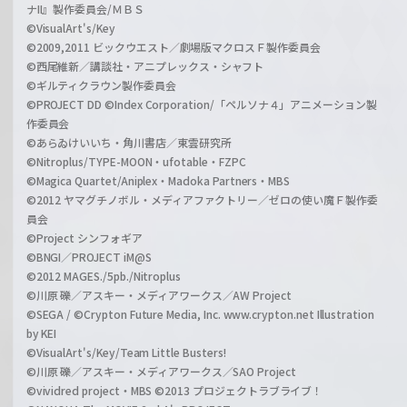
ナII』製作委員会/ＭＢＳ
©VisualArt's/Key
©2009,2011 ビックウエスト／劇場版マクロスＦ製作委員会
©西尾維新／講談社・アニプレックス・シャフト
©ギルティクラウン製作委員会
©PROJECT DD ©Index Corporation/「ペルソナ４」アニメーション製
作委員会
©あらゐけいいち・角川書店／東雲研究所
©Nitroplus/TYPE-MOON・ufotable・FZPC
©Magica Quartet/Aniplex・Madoka Partners・MBS
©2012 ヤマグチノボル・メディアファクトリー／ゼロの使い魔Ｆ製作委
員会
©Project シンフォギア
©BNGI／PROJECT iM@S
©2012 MAGES./5pb./Nitroplus
©川原 礫／アスキー・メディアワークス／AW Project
©SEGA / ©Crypton Future Media, Inc. www.crypton.net Illustration
by KEI
©VisualArt's/Key/Team Little Busters!
©川原 礫／アスキー・メディアワークス／SAO Project
©vividred project・MBS ©2013 プロジェクトラブライブ！