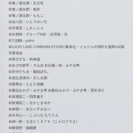
©竜ノ湖太郎・天之有
©竜ノ湖太郎・焦茶
©竜ノ湖太郎・ももこ
©谷川流・いとうのいぢ
©月夜涙・しおこんぶ
©水野良・グループSNE・出渕裕・左
©三田誠・pako
©LUCKY LAND COMMUNICATIONS/集英社・ジョジョの奇妙な冒険GW製
作委員会
©葵せきな・狗神煌
©あざの耕平・すみ兵 ©石踏一榮・みやま零
©井中だちま・飯田ぽち。
©恵比須清司・ぎん太郎
©鏡貴也・とよた瑣織
©春日みかげ・みやま零 ©春日みかげ・みやま零・深井涼介
©賀東招二・四季童子
©賀東招二・なかじまゆか
©神坂一・あらいずみるい
©木村心一・こぶいち むりりん
©榊一郎・なまにくＡＴＫ（ニトロプラス）
©細音啓・猫鍋蒼