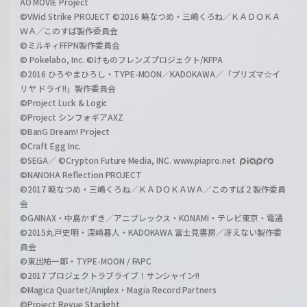
AO MOVIE Project
©ViVid Strike PROJECT ©2016 暁なつめ・三嶋くろね／ＫＡＤＯＫＡ
ＷＡ／このすば製作委員会
©ミルキィFFPN製作委員会
© Pokelabo, Inc. ©けものフレンズプロジェクト/KFPA
©2016 ひろやまひろし・TYPE-MOON／KADOKAWA／「プリズマ☆イ
リヤ ドライ!!」製作委員会
©Project Luck & Logic
©Project シンフォギアAXZ
©BanG Dream! Project
©Craft Egg Inc.
©SEGA／ ©Crypton Future Media, INC. www.piapro.net
©NANOHA Reflection PROJECT
©2017 暁なつめ・三嶋くろね／ＫＡＤＯＫＡＷＡ／このすば２製作委員
会
©GAINAX・中島かずき／アニプレックス・KONAMI・テレビ東京・電通
©2015丸戸史明・深崎暮人・KADOKAWA 富士見書房／冴えない製作委
員会
©東出祐一郎・TYPE-MOON / FAPC
©2017 プロジェクトラブライブ！サンシャイン!!
©Magica Quartet/Aniplex・Magia Record Partners
©Project Revue Starlight