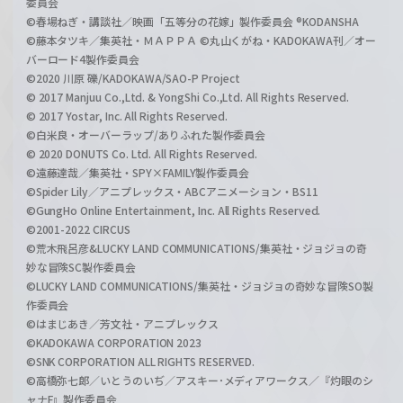
委員会
©春場ねぎ・講談社／映画「五等分の花嫁」製作委員会 ®KODANSHA
©藤本タツキ／集英社・ＭＡＰＰＡ ©丸山くがね・KADOKAWA刊／オー
バーロード4製作委員会
©2020 川原 礫/KADOKAWA/SAO-P Project
© 2017 Manjuu Co.,Ltd. & YongShi Co.,Ltd. All Rights Reserved.
© 2017 Yostar, Inc. All Rights Reserved.
©白米良・オーバーラップ/ありふれた製作委員会
© 2020 DONUTS Co. Ltd. All Rights Reserved.
©遠藤達哉／集英社・SPY×FAMILY製作委員会
©Spider Lily／アニプレックス・ABCアニメーション・BS11
©GungHo Online Entertainment, Inc. All Rights Reserved.
©2001-2022 CIRCUS
©荒木飛呂彦&LUCKY LAND COMMUNICATIONS/集英社・ジョジョの奇
妙な冒険SC製作委員会
©LUCKY LAND COMMUNICATIONS/集英社・ジョジョの奇妙な冒険SO製
作委員会
©はまじあき／芳文社・アニプレックス
©KADOKAWA CORPORATION 2023
©SNK CORPORATION ALL RIGHTS RESERVED.
©高橋弥七郎／いとうのいぢ／アスキー･メディアワークス／『灼眼のシ
ャナF』製作委員会