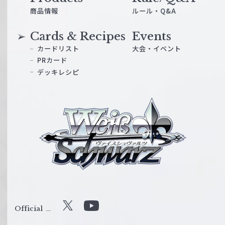
商品情報
ルール・Q&A
Cards & Recipes
Events
カードリスト
大会・イベント
PRカード
デッキレシピ
ヴ
ァ
イ
ス
シ
ュ
ヴ
ァ
ル
Official
X
Y
ツ
o