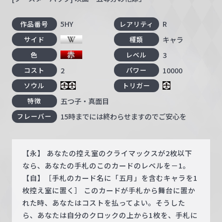
5HY
R
作品番号
レアリティ
キャラ
サイド
種類
3
色
レベル
2
10000
コスト
パワー
ソウル
トリガー
五つ子・真面目
特徴
15時までには終わらせますのでご安心を
フレーバー
【永】 あなたの控え室のクライマックスが2枚以下
なら、あなたの手札のこのカードのレベルを－1。
【自】［手札のカード名に「五月」を含むキャラを1
枚控え室に置く］ このカードが手札から舞台に置か
れた時、あなたはコストを払ってよい。そうした
ら、あなたは自分のクロックの上から1枚を、手札に