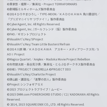
©貴家悠・橘賢一／集英社・Project TERRAFORMARS
©劇場版ミルキィホームズ製作委員会
©2014 ひろやまひろし・TYPE-MOON／ＫＡＤＯＫＡＷＡ 角川書店刊／
「プリズマ☆イリヤ ツヴァイ！」製作委員会
©CyberAgent, Inc. All Rights Reserved.
©CyberAgent, Inc. /ガールフレンド（仮）製作委員会
©FHO／ギガントプロジェクト
©VisualArt's/Key/SProject
©VisualArt's/Key/Team Little Busters! Refrain
©2014 川原 礫／ＫＡＤＯＫＡＷＡ アスキー・メディアワークス刊／S
AOⅡ Project
©Magica Quartet／Aniplex・Madoka Movie Project Rebellion
©矢吹健太朗・長谷見沙貴／集英社・とらぶるダークネス製作委員会
©BNEI／PROJECT CINDERELLA ©PROJECT DD3
©VisualArt's/Key/Charlotte Project
©諫山創・講談社／「進撃の巨人」製作委員会
©Project シンフォギアＧＸ
©2015 プロジェクトラブライブ！ムービー
©2015 DMM.com POWERCHORD STUDIO / C2 / KADOKAWA All Rights
Reserved.
© 2014, 2015 SQUARE ENIX CO., LTD. All Rights Reserved.