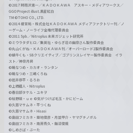
©2017 時雨沢恵一／ＫＡＤＯＫＡＷＡ アスキー・メディアワークス／
GGO Project illust.黒星紅白
TM ©TOHO CO., LTD.
©2014 榎宮祐・株式会社ＫＡＤＯＫＡＷＡ メディアファクトリー刊／ノ
ーゲーム・ノーライフ全権代理委員会
©2011 5pb.／Nitroplus 未来ガジェット研究所
©ミウラタダヒロ／集英社・ゆらぎ荘の幽奈さん製作委員会
©丸山くがね・ＫＡＤＯＫＡＷＡ刊／オーバーロード2製作委員会
©蝸牛くも・SBクリエイティブ／ゴブリンスレイヤー製作委員会 イラ
スト／神奈月昇
©暁なつめ・カカオ・ランタン
©暁なつめ・三嶋くろね
©岩井恭平・るろお
©上栖綴人・Nitroplus
©春日部タケル・ユキヲ
©枯野瑛・ｕｅ ©気がつけば毛玉・かにビーム
©久慈マサムネ・平つくね
©久慈マサムネ・Hisasi
©島田フミカネ・築地俊彦・月並甲介・ヤマグチノボル
©島田フミカネ・南房秀久・飯沼俊規
©しめさば・ぶーた