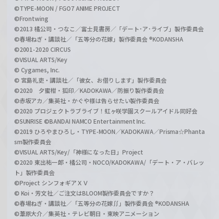
©TYPE-MOON / FGO7 ANIME PROJECT
©Frontwing
©2013 橘公司・つなこ／富士見書房／「デート･ア･ライブ」製作委員会
©春場ねぎ・講談社／「五等分の花嫁」製作委員会 ®KODANSHA
©2001-2020 CIRCUS
©VISUAL ARTS/Key
© Cygames, Inc.
© 宮島礼吏・講談社／「彼女、お借りします」製作委員会
©2020 夕蜜柑・狐印／KADOKAWA／防振り製作委員会
©赤坂アカ／集英社・かぐや様は告らせたい製作委員会
©2020 プロジェクトラブライブ！虹ヶ咲学園スクールアイドル同好会
©SUNRISE ©BANDAI NAMCO Entertainment Inc.
©2019 ひろやまひろし・TYPE-MOON／KADOKAWA／Prisma☆Phanta
sm製作委員会
©VISUAL ARTS/Key/「神様になった日」Project
©2020 東出祐一郎・橘公司・NOCO/KADOKAWA/「デート・ア・バレッ
ト」製作委員会
©Project シンフォギアＸＶ
© Koi・芳文社／ご注文はBLOOM製作委員会ですか？
©春場ねぎ・講談社／「五等分の花嫁∬」製作委員会 ®KODANSHA
©葦原大介／集英社・テレビ朝日・東映アニメーション