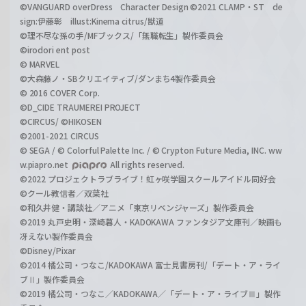
©VANGUARD overDress Character Design ©2021 CLAMP・ST de
sign:伊藤彰 illust:Kinema citrus/獣道
©理不尽な孫の手/MFブックス/「無職転生」製作委員会
©irodori ent post
© MARVEL
©大森藤ノ・SBクリエイティブ/ダンまち4製作委員会
© 2016 COVER Corp.
©D_CIDE TRAUMEREI PROJECT
©CIRCUS/ ©HIKOSEN
©2001-2021 CIRCUS
© SEGA / © Colorful Palette Inc. / © Crypton Future Media, INC. ww
w.piapro.net
All rights reserved.
©2022 プロジェクトラブライブ！虹ヶ咲学園スクールアイドル同好会
©クール教信者／双葉社
©和久井健・講談社／アニメ「東京リベンジャーズ」製作委員会
©2019 丸戸史明・深崎暮人・KADOKAWA ファンタジア文庫刊／映画も
冴えない製作委員会
©Disney/Pixar
©2014 橘公司・つなこ/KADOKAWA 富士見書房刊/「デート・ア・ライ
ブⅡ」製作委員会
©2019 橘公司・つなこ／KADOKAWA／「デート・ア・ライブⅢ」製作