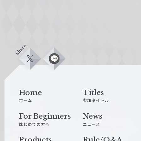
Share
X
L
i
n
e
Home
Titles
ホーム
参加タイトル
For Beginners
News
はじめての方へ
ニュース
Products
Rule/Q&A