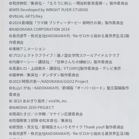
©和月伸宏／集英社・「るろうに剣心 －明治剣客浪漫譚－」製作委員会
©WFS Developed by WRIGHT FLYER STUDIOS
©VISUAL ARTS/Key
©2024 劇場版「ウマ娘 プリティーダービー 新時代の扉」製作委員会
©KADOKAWA CORPORATION 2024
©長月達平・株式会社KADOKAWA刊／Re:ゼロから始める異世界生活2製
作委員会
©東映アニメーション
©プロジェクトラブライブ！蓮ノ空女学院スクールアイドルクラブ
©内藤マーシー・講談社／「甘神さんちの縁結び」製作委員会
©真島ヒロ・上田敦夫・講談社／FT100YQ製作委員会・テレビ東京
©龍幸伸／集英社・ダンダダン製作委員会
©2023 時雨沢恵一/KADOKAWA/GGO2 Project
©丸山くがね・KADOKAWA刊／劇場版「オーバーロード」聖王国編製作
委員会
© 2023 あおぎり高校 / viviON, inc.
©NANOHA 20th PROJECT
©雨森たきび／小学館／マケイン応援委員会
©防衛隊第３部隊 ©松本直也／集英社
©原悠衣・芳文社／劇場版きんいろモザイク Thank you!! 製作委員会
©長月達平・株式会社KADOKAWA刊／Re:ゼロから始める異世界生活3製