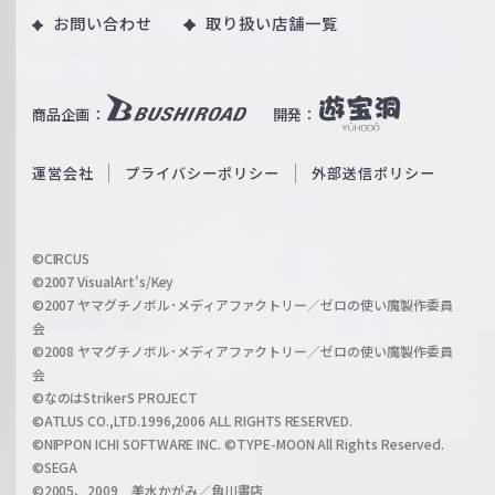
｜
お問い合わせ
取り扱い店舗一覧
u
W
T
e
u
i
b
商品企画：
開発：
ß
e
S
O
運営会社
プライバシーポリシー
外部送信ポリシー
c
f
h
f
w
i
a
©CIRCUS
c
©2007 VisualArt's/Key
r
i
©2007 ヤマグチノボル･メディアファクトリー／ゼロの使い魔製作委員
z
会
a
©2008 ヤマグチノボル･メディアファクトリー／ゼロの使い魔製作委員
l
会
C
©なのはStrikerS PROJECT
h
©ATLUS CO.,LTD.1996,2006 ALL RIGHTS RESERVED.
a
©NIPPON ICHI SOFTWARE INC. ©TYPE-MOON All Rights Reserved.
n
©SEGA
©2005、2009 美水かがみ／角川書店