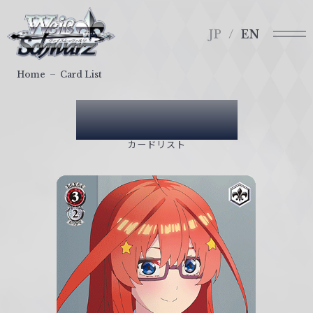
メ
ヴ
ニ
ァ
JP
EN
ュ
イ
ー
ス
Home
Card List
シ
ュ
Card List
ヴ
ァ
カードリスト
ル
ツ
｜
W
e
i
ß
S
c
h