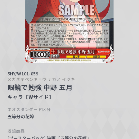
w
a
r
z
5HY/W101-059
メガネデベンキョウ ナカノ イツキ
眼鏡で勉強 中野 五月
キャラ【Wサイド】
ネオスタンダード区分
五等分の花嫁
収録商品
[ブースターパック] 映画「五等分の花嫁」