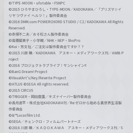
©TYPE-MOON・ufotable・FSNPC
©2015 ひろやまひろし・TYPE-MOON／KADOKAWA／「プリズマ☆イ
リヤ ツヴァイ ヘルツ！」製作委員会
©2016 DMM.com POWERCHORD STUDIO / C2 / KADOKAWA All Rights
Reserved.
©赤塚不二夫／おそ松さん製作委員会
©高橋留美子・小学館／NHK・NEP・ShoPro
©Koi・芳文社／ご注文は製作委員会ですか？？
©2015 川原 礫／KADOKAWA アスキー・メディアワークス刊／AWIB P
roject
©2016 プロジェクトラブライブ！サンシャイン!!
©BanG Dream! Project
©VisualArt's/Key/Rewrite Project
©ATLUS ©SEGA All rights reserved.
©2015 CIRCUS
©TRIGGER・岡田麿里／キズナイーバー製作委員会
©長月達平・株式会社KADOKAWA刊／Re:ゼロから始める異世界生活製
作委員会
©&™Lucasfilm Ltd.
©SEGA／チェンクロ・フィルムパートナーズ
©2016 川原 礫／ＫＡＤＯＫＡＷＡ アスキー・メディアワークス刊／S