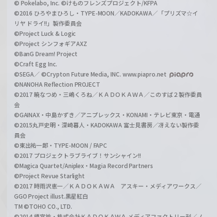
© Pokelabo, Inc. ©けものフレンズプロジェクト/KFPA
©2016 ひろやまひろし・TYPE-MOON／KADOKAWA／「プリズマ☆イ
リヤ ドライ!!」製作委員会
©Project Luck & Logic
©Project シンフォギアAXZ
©BanG Dream! Project
©Craft Egg Inc.
©SEGA／ ©Crypton Future Media, INC. www.piapro.net
©NANOHA Reflection PROJECT
©2017 暁なつめ・三嶋くろね／ＫＡＤＯＫＡＷＡ／このすば２製作委員
会
©GAINAX・中島かずき／アニプレックス・KONAMI・テレビ東京・電通
©2015丸戸史明・深崎暮人・KADOKAWA 富士見書房／冴えない製作委
員会
©東出祐一郎・TYPE-MOON / FAPC
©2017 プロジェクトラブライブ！サンシャイン!!
©Magica Quartet/Aniplex・Magia Record Partners
©Project Revue Starlight
©2017 時雨沢恵一／ＫＡＤＯＫＡＷＡ アスキー・メディアワークス／
GGO Project illust.黒星紅白
TM ©TOHO CO., LTD.
©2014 榎宮祐・株式会社ＫＡＤＯＫＡＷＡ メディアファクトリー刊／ノ