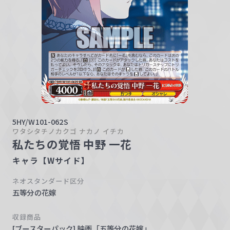
w
a
r
z
5HY/W101-062S
ワタシタチノカクゴ ナカノ イチカ
私たちの覚悟 中野 一花
キャラ【Wサイド】
ネオスタンダード区分
五等分の花嫁
収録商品
[ブースターパック] 映画「五等分の花嫁」