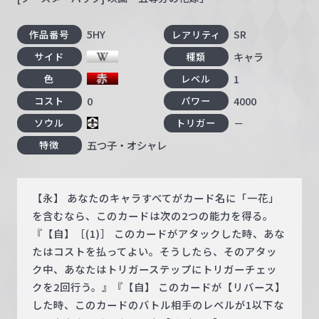
5HY
SR
作品番号
レアリティ
キャラ
サイド
種類
1
色
レベル
0
4000
コスト
パワー
－
ソウル
トリガー
五つ子・オシャレ
特徴
【永】 あなたのキャラすべてがカード名に「一花」
を含むなら、このカードは次の2つの能力を得る。
『【自】［(1)］ このカードがアタックした時、あな
たはコストを払ってよい。そうしたら、そのアタッ
ク中、あなたはトリガーステップにトリガーチェッ
クを2回行う。』『【自】 このカードが【リバース】
した時、このカードのバトル相手のレベルが1以下な