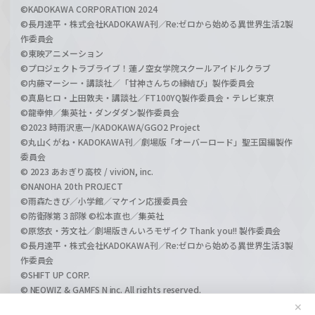
©KADOKAWA CORPORATION 2024
©長月達平・株式会社KADOKAWA刊／Re:ゼロから始める異世界生活2製
作委員会
©東映アニメーション
©プロジェクトラブライブ！蓮ノ空女学院スクールアイドルクラブ
©内藤マーシー・講談社／「甘神さんちの縁結び」製作委員会
©真島ヒロ・上田敦夫・講談社／FT100YQ製作委員会・テレビ東京
©龍幸伸／集英社・ダンダダン製作委員会
©2023 時雨沢恵一/KADOKAWA/GGO2 Project
©丸山くがね・KADOKAWA刊／劇場版「オーバーロード」聖王国編製作
委員会
© 2023 あおぎり高校 / viviON, inc.
©NANOHA 20th PROJECT
©雨森たきび／小学館／マケイン応援委員会
©防衛隊第３部隊 ©松本直也／集英社
©原悠衣・芳文社／劇場版きんいろモザイク Thank you!! 製作委員会
©長月達平・株式会社KADOKAWA刊／Re:ゼロから始める異世界生活3製
作委員会
©SHIFT UP CORP.
© NEOWIZ & GAMFS N inc. All rights reserved.
©ATLUS. ©SEGA.
✕