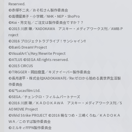
Reserved.
©赤塚不二夫／おそ松さん製作委員会
©高橋留美子・小学館／NHK・NEP・ShoPro
©Koi・芳文社／ご注文は製作委員会ですか？？
©2015 川原 礫／KADOKAWA アスキー・メディアワークス刊／AWIB P
roject
©2016 プロジェクトラブライブ！サンシャイン!!
©BanG Dream! Project
©VisualArt's/Key/Rewrite Project
©ATLUS ©SEGA All rights reserved.
©2015 CIRCUS
©TRIGGER・岡田麿里／キズナイーバー製作委員会
©長月達平・株式会社KADOKAWA刊／Re:ゼロから始める異世界生活製
作委員会
©&™Lucasfilm Ltd.
©SEGA／チェンクロ・フィルムパートナーズ
©2016 川原 礫／ＫＡＤＯＫＡＷＡ アスキー・メディアワークス刊／S
AO MOVIE Project
©ViVid Strike PROJECT ©2016 暁なつめ・三嶋くろね／ＫＡＤＯＫＡ
ＷＡ／このすば製作委員会
©ミルキィFFPN製作委員会