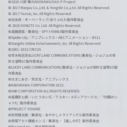
©2020 川原 礫/KADOKAWA/SAO-P Project
© 2017 Manjuu Co.,Ltd. & YongShi Co.,Ltd. All Rights Reserved.
© 2017 Yostar, Inc. All Rights Reserved.
©白米良・オーバーラップ/ありふれた製作委員会
© 2020 DONUTS Co. Ltd. All Rights Reserved.
©遠藤達哉／集英社・SPY×FAMILY製作委員会
©Spider Lily／アニプレックス・ABCアニメーション・BS11
©GungHo Online Entertainment, Inc. All Rights Reserved.
©2001-2022 CIRCUS
©荒木飛呂彦&LUCKY LAND COMMUNICATIONS/集英社・ジョジョの奇
妙な冒険SC製作委員会
©LUCKY LAND COMMUNICATIONS/集英社・ジョジョの奇妙な冒険SO製
作委員会
©はまじあき／芳文社・アニプレックス
©KADOKAWA CORPORATION 2023
©SNK CORPORATION ALL RIGHTS RESERVED.
©高橋弥七郎／いとうのいぢ／アスキー･メディアワークス／『灼眼のシ
ャナF』製作委員会
©PROJECT YOHANE
©矢吹健太朗／集英社・あやかしトライアングル製作委員会
©赤坂アカ×横槍メンゴ／集英社・【推しの子】製作委員会
©Pyramid,Inc.／成子坂製作所