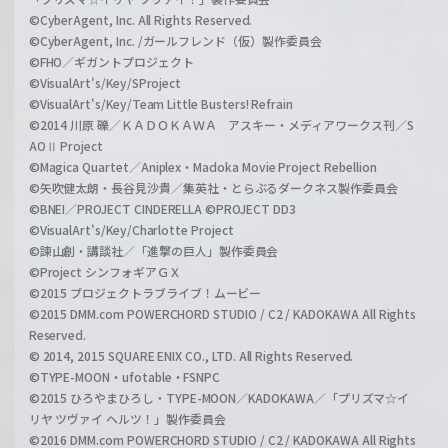
©CyberAgent, Inc. All Rights Reserved.
©CyberAgent, Inc. /ガールフレンド（仮）製作委員会
©FHO／ギガントプロジェクト
©VisualArt's/Key/SProject
©VisualArt's/Key/Team Little Busters! Refrain
©2014 川原 礫／ＫＡＤＯＫＡＷＡ アスキー・メディアワークス刊／S
AOⅡ Project
©Magica Quartet／Aniplex・Madoka Movie Project Rebellion
©矢吹健太朗・長谷見沙貴／集英社・とらぶるダークネス製作委員会
©BNEI／PROJECT CINDERELLA ©PROJECT DD3
©VisualArt's/Key/Charlotte Project
©諫山創・講談社／「進撃の巨人」製作委員会
©Project シンフォギアＧＸ
©2015 プロジェクトラブライブ！ムービー
©2015 DMM.com POWERCHORD STUDIO / C2 / KADOKAWA All Rights
Reserved.
© 2014, 2015 SQUARE ENIX CO., LTD. All Rights Reserved.
©TYPE-MOON・ufotable・FSNPC
©2015 ひろやまひろし・TYPE-MOON／KADOKAWA／「プリズマ☆イ
リヤ ツヴァイ ヘルツ！」製作委員会
©2016 DMM.com POWERCHORD STUDIO / C2 / KADOKAWA All Rights