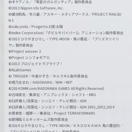
©オケアノス／「翠星のガルガンティア」製作委員会
©2013 Nippon Ichi Software, Inc.
©鎌池和馬／冬川基／アスキー・メディアワークス／PROJECT-RAILGU
N S
©sole;viola／Progetto 幻影太陽
©Index Corporation/「デビルサバイバー2」アニメーション製作委員会
©2013 ひろやまひろし・TYPE-MOON・角川書店／「プリズマ☆イリ
ヤ」製作委員会
©Project wooser 2
©Project シンフォギアＧ
©2013 プロジェクトラブライブ！
©KLabGames
© TRIGGER・中島かずき／キルラキル製作委員会
©橙乃ままれ・KADOKAWA／NHK・NEP
©2014 DMM.com/KADOKAWA GAMES All Rights Reserved.
©古味直志／集英社・アニプレックス・シャフト・MBS
©臼井儀人/双葉社・シンエイ・テレビ朝日・ADK
©臼井儀人/双葉社・シンエイ・テレビ朝日・ADK 2001,2002,2014
©貴家悠・橘賢一／集英社・Project TERRAFORMARS
©劇場版ミルキィホームズ製作委員会
©2014 ひろやまひろし・TYPE-MOON／ＫＡＤＯＫＡＷＡ 角川書店刊／
「プリズマ☆イリヤ ツヴァイ！」製作委員会