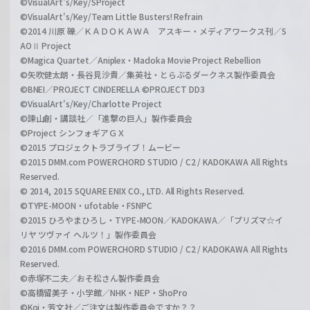
©VisualArt's/Key/SProject
©VisualArt's/Key/Team Little Busters! Refrain
©2014 川原 礫／ＫＡＤＯＫＡＷＡ アスキー・メディアワークス刊／S
AOⅡ Project
©Magica Quartet／Aniplex・Madoka Movie Project Rebellion
©矢吹健太朗・長谷見沙貴／集英社・とらぶるダークネス製作委員会
©BNEI／PROJECT CINDERELLA ©PROJECT DD3
©VisualArt's/Key/Charlotte Project
©諫山創・講談社／「進撃の巨人」製作委員会
©Project シンフォギアＧＸ
©2015 プロジェクトラブライブ！ムービー
©2015 DMM.com POWERCHORD STUDIO / C2 / KADOKAWA All Rights
Reserved.
© 2014, 2015 SQUARE ENIX CO., LTD. All Rights Reserved.
©TYPE-MOON・ufotable・FSNPC
©2015 ひろやまひろし・TYPE-MOON／KADOKAWA／「プリズマ☆イ
リヤ ツヴァイ ヘルツ！」製作委員会
©2016 DMM.com POWERCHORD STUDIO / C2 / KADOKAWA All Rights
Reserved.
©赤塚不二夫／おそ松さん製作委員会
©高橋留美子・小学館／NHK・NEP・ShoPro
©Koi・芳文社／ご注文は製作委員会ですか？？