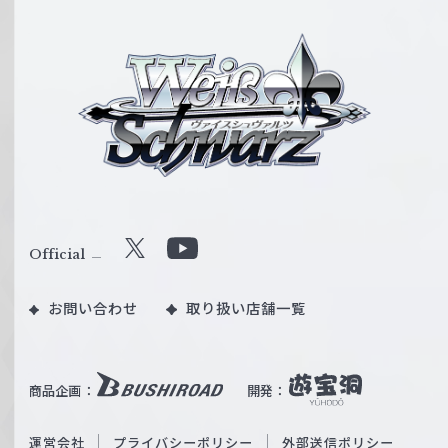
ヴ
ァ
イ
ス
シ
ュ
ヴ
ァ
ル
Official
X
Y
ツ
o
｜
お問い合わせ
取り扱い店舗一覧
u
W
T
e
u
i
b
商品企画：
開発：
ß
e
S
O
運営会社
プライバシーポリシー
外部送信ポリシー
c