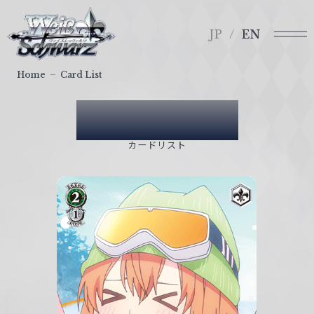
メ
ヴ
ニ
ァ
JP
EN
ュ
イ
ー
ス
Home
Card List
シ
ュ
Card List
ヴ
ァ
カードリスト
ル
ツ
｜
W
e
i
ß
S
c
h