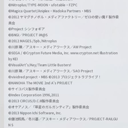
©Nitroplus/TYPE-MOON・ufotable・FZPC
©Magica Quartet/Aniplex・Madoka Partners・MBS
©2012 ヤマグチノボル・メディアファクトリー／ゼロの使い魔Ｆ製作委
員会
©Project シンフォギア
©BNGI／PROJECT iM@S
©2012 MAGES./5pb./Nitroplus
©川原 礫／アスキー・メディアワークス／AW Project
©SEGA / ©Crypton Future Media, Inc. www.crypton.net Illustration
by KEI
©VisualArt's/Key/Team Little Busters!
©川原 礫／アスキー・メディアワークス／SAO Project
©vividred project・MBS ©2013 プロジェクトラブライブ！
©NANOHA The MOVIE 2nd A's PROJECT
©サイコパス製作委員会
©Index Corporation 1996,2011
©2013 CIRCUS/D.C.III製作委員会
©オケアノス／「翠星のガルガンティア」製作委員会
©2013 Nippon Ichi Software, Inc.
©鎌池和馬／冬川基／アスキー・メディアワークス／PROJECT-RAILGU
N S