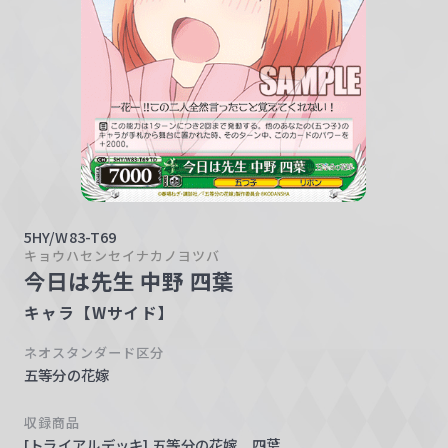
w
a
r
z
5HY/W83-T69
キョウハセンセイナカノヨツバ
今日は先生 中野 四葉
キャラ【Wサイド】
ネオスタンダード区分
五等分の花嫁
収録商品
[トライアルデッキ] 五等分の花嫁 四葉