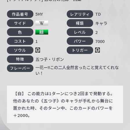
5HY
TD
作品番号
レアリティ
キャラ
サイド
種類
2
色
レベル
1
7000
コスト
パワー
ソウル
トリガー
五つ子・リボン
特徴
一花ー!!この二人全然言ったこと覚えてくれな
フレーバー
い！
【自】 この能力は1ターンにつき2回まで発動する。
他のあなたの《五つ子》のキャラが手札から舞台に
置かれた時、そのターン中、このカードのパワーを
＋2000。