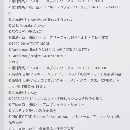
©鎌池和馬／アスキー・メディアワークス／PROJECT-INDEX
©鎌池和馬／冬川基／アスキー・メディアワークス／PROJECT-RAILGU
N
©VisualArt's/Key/Angel Beats! Project
©2010 Visualart's/Key
©なのはA's PROJECT
©真島ヒロ／講談社・フェアリーテイル製作ギルド・テレビ東京
©1999-2010 TYPE-MOON
©Bushiroad illust:たにはらなつき(EDEN'S NOTES)
©Bushiroad/Project MILKY HOLMES
©カラー
©鎌池和馬／アスキー・メディアワークス／PROJECT-INDEX II
©高橋弥七郎/アスキー・メディアワークス/『灼眼のシャナ』製作委員会
©高橋弥七郎/いとうのいぢ/アスキー・メディアワークス/『灼眼のシャ
ナII』製作委員会/ＭＢＳ
©VisualArt's/Key
©2009,2011 ビックウエスト／劇場版マクロスＦ製作委員会
©西尾維新／講談社・アニプレックス・シャフト
©ギルティクラウン製作委員会
©PROJECT DD ©Index Corporation/「ペルソナ４」アニメーション製
作委員会
©あらゐけいいち・角川書店／東雲研究所