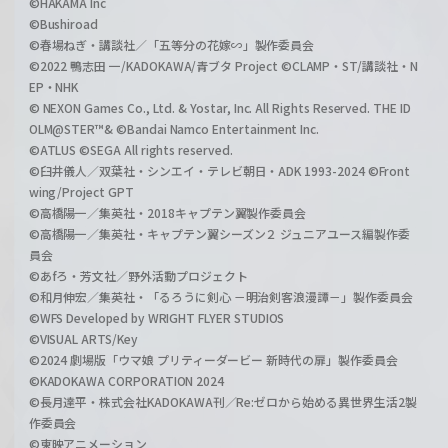
©HAKAMA Inc
©Bushiroad
©春場ねぎ・講談社／「五等分の花嫁∽」製作委員会
©2022 鴨志田 一/KADOKAWA/青ブタ Project ©CLAMP・ST/講談社・N
EP・NHK
© NEXON Games Co., Ltd. & Yostar, Inc. All Rights Reserved. THE ID
OLM@STER™& ©Bandai Namco Entertainment Inc.
©ATLUS ©SEGA All rights reserved.
©臼井儀人／双葉社・シンエイ・テレビ朝日・ADK 1993-2024 ©Front
wing/Project GPT
©高橋陽一／集英社・2018キャプテン翼製作委員会
©高橋陽一／集英社・キャプテン翼シーズン２ ジュニアユース編製作委
員会
©あfろ・芳文社／野外活動プロジェクト
©和月伸宏／集英社・「るろうに剣心 －明治剣客浪漫譚－」製作委員会
©WFS Developed by WRIGHT FLYER STUDIOS
©VISUAL ARTS/Key
©2024 劇場版「ウマ娘 プリティーダービー 新時代の扉」製作委員会
©KADOKAWA CORPORATION 2024
©長月達平・株式会社KADOKAWA刊／Re:ゼロから始める異世界生活2製
作委員会
©東映アニメーション