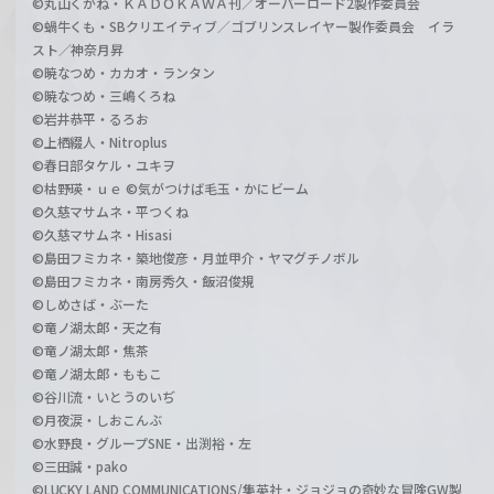
©丸山くがね・ＫＡＤＯＫＡＷＡ刊／オーバーロード2製作委員会
©蝸牛くも・SBクリエイティブ／ゴブリンスレイヤー製作委員会 イラ
スト／神奈月昇
©暁なつめ・カカオ・ランタン
©暁なつめ・三嶋くろね
©岩井恭平・るろお
©上栖綴人・Nitroplus
©春日部タケル・ユキヲ
©枯野瑛・ｕｅ ©気がつけば毛玉・かにビーム
©久慈マサムネ・平つくね
©久慈マサムネ・Hisasi
©島田フミカネ・築地俊彦・月並甲介・ヤマグチノボル
©島田フミカネ・南房秀久・飯沼俊規
©しめさば・ぶーた
©竜ノ湖太郎・天之有
©竜ノ湖太郎・焦茶
©竜ノ湖太郎・ももこ
©谷川流・いとうのいぢ
©月夜涙・しおこんぶ
©水野良・グループSNE・出渕裕・左
©三田誠・pako
©LUCKY LAND COMMUNICATIONS/集英社・ジョジョの奇妙な冒険GW製