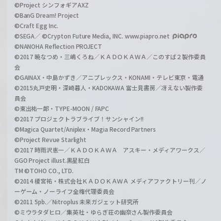
©Project シンフォギアAXZ
©BanG Dream! Project
©Craft Egg Inc.
©SEGA／ ©Crypton Future Media, INC. www.piapro.net
©NANOHA Reflection PROJECT
©2017 暁なつめ・三嶋くろね／ＫＡＤＯＫＡＷＡ／このすば２製作委員
会
©GAINAX・中島かずき／アニプレックス・KONAMI・テレビ東京・電通
©2015丸戸史明・深崎暮人・KADOKAWA 富士見書房／冴えない製作委
員会
©東出祐一郎・TYPE-MOON / FAPC
©2017 プロジェクトラブライブ！サンシャイン!!
©Magica Quartet/Aniplex・Magia Record Partners
©Project Revue Starlight
©2017 時雨沢恵一／ＫＡＤＯＫＡＷＡ アスキー・メディアワークス／
GGO Project illust.黒星紅白
TM ©TOHO CO., LTD.
©2014 榎宮祐・株式会社ＫＡＤＯＫＡＷＡ メディアファクトリー刊／ノ
ーゲーム・ノーライフ全権代理委員会
©2011 5pb.／Nitroplus 未来ガジェット研究所
©ミウラタダヒロ／集英社・ゆらぎ荘の幽奈さん製作委員会