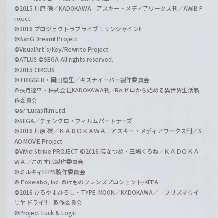
©2015 川原 礫／KADOKAWA アスキー・メディアワークス刊／AWIB P
roject
©2016 プロジェクトラブライブ！サンシャイン!!
©BanG Dream! Project
©VisualArt's/Key/Rewrite Project
©ATLUS ©SEGA All rights reserved.
©2015 CIRCUS
©TRIGGER・岡田麿里／キズナイーバー製作委員会
©長月達平・株式会社KADOKAWA刊／Re:ゼロから始める異世界生活製
作委員会
©&™Lucasfilm Ltd.
©SEGA／チェンクロ・フィルムパートナーズ
©2016 川原 礫／ＫＡＤＯＫＡＷＡ アスキー・メディアワークス刊／S
AO MOVIE Project
©ViVid Strike PROJECT ©2016 暁なつめ・三嶋くろね／ＫＡＤＯＫＡ
ＷＡ／このすば製作委員会
©ミルキィFFPN製作委員会
© Pokelabo, Inc. ©けものフレンズプロジェクト/KFPA
©2016 ひろやまひろし・TYPE-MOON／KADOKAWA／「プリズマ☆イ
リヤ ドライ!!」製作委員会
©Project Luck & Logic