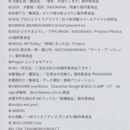
© 宮島礼吏・講談社／「彼女、お借りします」製作委員会
©2020 夕蜜柑・狐印／KADOKAWA／防振り製作委員会
©赤坂アカ／集英社・かぐや様は告らせたい製作委員会
©2020 プロジェクトラブライブ！虹ヶ咲学園スクールアイドル同好会
©SUNRISE ©BANDAI NAMCO Entertainment Inc.
©2019 ひろやまひろし・TYPE-MOON／KADOKAWA／Prisma☆Phanta
sm製作委員会
©VISUAL ARTS/Key/「神様になった日」Project
©2020 東出祐一郎・橘公司・NOCO/KADOKAWA/「デート・ア・バレッ
ト」製作委員会
©Project シンフォギアＸＶ
© Koi・芳文社／ご注文はBLOOM製作委員会ですか？
©春場ねぎ・講談社／「五等分の花嫁∬」製作委員会 ®KODANSHA
©葦原大介／集英社・テレビ朝日・東映アニメーション
©VANGUARD overDress Character Design ©2021 CLAMP・ST de
sign:伊藤彰 illust:Kinema citrus/獣道
©理不尽な孫の手/MFブックス/「無職転生」製作委員会
©irodori ent post
© MARVEL
©大森藤ノ・SBクリエイティブ/ダンまち4製作委員会
© 2016 COVER Corp.
©D_CIDE TRAUMEREI PROJECT