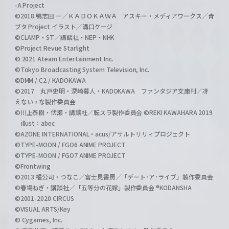
-A Project
©2018 鴨志田 一／ＫＡＤＯＫＡＷＡ アスキー・メディアワークス／青
ブタ Project イラスト／溝口ケージ
©CLAMP・ST／講談社・NEP・NHK
©Project Revue Starlight
© 2021 Ateam Entertainment Inc.
©Tokyo Broadcasting System Television, Inc.
©DMM / C2 / KADOKAWA
©2017 丸戸史明・深崎暮人・KADOKAWA ファンタジア文庫刊／冴
えない♭な製作委員会
©川上泰樹・伏瀬・講談社／転スラ製作委員会 ©REKI KAWAHARA 2019
illust：abec
©AZONE INTERNATIONAL・acus/アサルトリリィプロジェクト
©TYPE-MOON / FGO6 ANIME PROJECT
©TYPE-MOON / FGO7 ANIME PROJECT
©Frontwing
©2013 橘公司・つなこ／富士見書房／「デート･ア･ライブ」製作委員会
©春場ねぎ・講談社／「五等分の花嫁」製作委員会 ®KODANSHA
©2001-2020 CIRCUS
©VISUAL ARTS/Key
© Cygames, Inc.