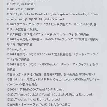
©CIRCUS/ ©HIKOSEN
©2001-2021 CIRCUS
© SEGA / © Colorful Palette Inc. / © Crypton Future Media, INC. ww
w.piapro.net
All rights reserved.
©2022 プロジェクトラブライブ！虹ヶ咲学園スクールアイドル同好会
©クール教信者／双葉社
©和久井健・講談社／アニメ「東京リベンジャーズ」製作委員会
©2019 丸戸史明・深崎暮人・KADOKAWA ファンタジア文庫刊／映画も
冴えない製作委員会
©Disney/Pixar
©2014 橘公司・つなこ/KADOKAWA 富士見書房刊/「デート・ア・ライ
ブⅡ」製作委員会
©2019 橘公司・つなこ／KADOKAWA／「デート・ア・ライブⅢ」製作
委員会
©春場ねぎ・講談社／映画「五等分の花嫁」製作委員会 ®KODANSHA
©藤本タツキ／集英社・ＭＡＰＰＡ ©丸山くがね・KADOKAWA刊／オー
バーロード4製作委員会
©2020 川原 礫/KADOKAWA/SAO-P Project
© 2017 Manjuu Co.,Ltd. & YongShi Co.,Ltd. All Rights Reserved.
© 2017 Yostar, Inc. All Rights Reserved.
©白米良・オーバーラップ/ありふれた製作委員会