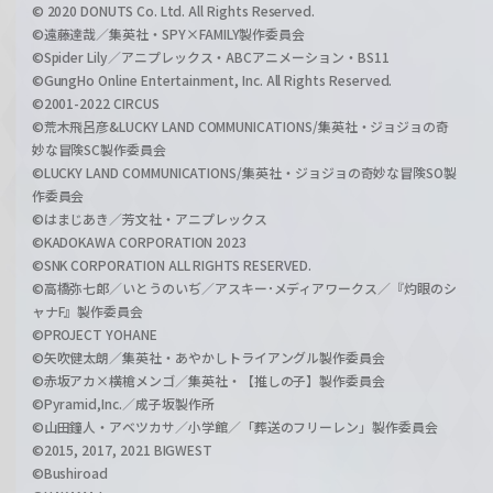
© 2020 DONUTS Co. Ltd. All Rights Reserved.
©遠藤達哉／集英社・SPY×FAMILY製作委員会
©Spider Lily／アニプレックス・ABCアニメーション・BS11
©GungHo Online Entertainment, Inc. All Rights Reserved.
©2001-2022 CIRCUS
©荒木飛呂彦&LUCKY LAND COMMUNICATIONS/集英社・ジョジョの奇
妙な冒険SC製作委員会
©LUCKY LAND COMMUNICATIONS/集英社・ジョジョの奇妙な冒険SO製
作委員会
©はまじあき／芳文社・アニプレックス
©KADOKAWA CORPORATION 2023
©SNK CORPORATION ALL RIGHTS RESERVED.
©高橋弥七郎／いとうのいぢ／アスキー･メディアワークス／『灼眼のシ
ャナF』製作委員会
©PROJECT YOHANE
©矢吹健太朗／集英社・あやかしトライアングル製作委員会
©赤坂アカ×横槍メンゴ／集英社・【推しの子】製作委員会
©Pyramid,Inc.／成子坂製作所
©山田鐘人・アベツカサ／小学館／「葬送のフリーレン」製作委員会
©2015, 2017, 2021 BIGWEST
©Bushiroad