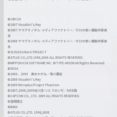
f
h
f
w
i
a
©CIRCUS
c
©2007 VisualArt's/Key
r
i
©2007 ヤマグチノボル･メディアファクトリー／ゼロの使い魔製作委員
z
会
a
©2008 ヤマグチノボル･メディアファクトリー／ゼロの使い魔製作委員
l
会
C
©なのはStrikerS PROJECT
h
©ATLUS CO.,LTD.1996,2006 ALL RIGHTS RESERVED.
a
©NIPPON ICHI SOFTWARE INC. ©TYPE-MOON All Rights Reserved.
n
©SEGA
©2005、2009 美水かがみ／角川書店
n
©2008 VisualArt's/Key
e
©2009 Nitroplus/Project Phantom
l
©2007,2008,2009谷川流･いとうのいぢ／
SOS団
©CAPCOM CO., LTD. 2009 ALL RIGHTS RESERVED.
©窪岡俊之
©BNGI
©ATLUS CO.,LTD. 1996,2008