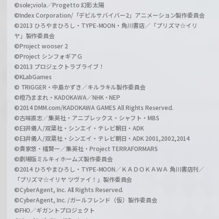
©sole;viola／Progetto 幻影太陽
©Index Corporation/「デビルサバイバー2」アニメーション製作委員会
©2013 ひろやまひろし・TYPE-MOON・角川書店／「プリズマ☆イリ
ヤ」製作委員会
©Project wooser 2
©Project シンフォギアＧ
©2013 プロジェクトラブライブ！
©KLabGames
© TRIGGER・中島かずき／キルラキル製作委員会
©橙乃ままれ・KADOKAWA／NHK・NEP
©2014 DMM.com/KADOKAWA GAMES All Rights Reserved.
©古味直志／集英社・アニプレックス・シャフト・MBS
©臼井儀人/双葉社・シンエイ・テレビ朝日・ADK
©臼井儀人/双葉社・シンエイ・テレビ朝日・ADK 2001,2002,2014
©貴家悠・橘賢一／集英社・Project TERRAFORMARS
©劇場版ミルキィホームズ製作委員会
©2014 ひろやまひろし・TYPE-MOON／ＫＡＤＯＫＡＷＡ 角川書店刊／
「プリズマ☆イリヤ ツヴァイ！」製作委員会
©CyberAgent, Inc. All Rights Reserved.
©CyberAgent, Inc. /ガールフレンド（仮）製作委員会
©FHO／ギガントプロジェクト