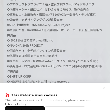
©プロジェクトラブライブ！蓮ノ空女学院スクールアイドルクラブ
©内藤マーシー・講談社／「甘神さんちの縁結び」製作委員会
©真島ヒロ・上田敦夫・講談社／FT100YQ製作委員会・テレビ東京
©龍幸伸／集英社・ダンダダン製作委員会
©2023 時雨沢恵一/KADOKAWA/GGO2 Project
©丸山くがね・KADOKAWA刊／劇場版「オーバーロード」聖王国編製作
委員会
© 2023 あおぎり高校 / viviON, inc.
©NANOHA 20th PROJECT
©雨森たきび／小学館／マケイン応援委員会
©防衛隊第３部隊 ©松本直也／集英社
©原悠衣・芳文社／劇場版きんいろモザイク Thank you!! 製作委員会
©長月達平・株式会社KADOKAWA刊／Re:ゼロから始める異世界生活3製
作委員会
©SHIFT UP CORP.
© NEOWIZ & GAMFS N inc. All rights reserved.
©ATLUS. ©SEGA.
✕
©GIRLS und PANZER Projekt
This website uses cookies
©GIRLS und PANZER Film Projekt
This site uses cookies. For more details, please see our
©GIRLS und PANZER Finale Projekt
Privacy Policy
.