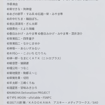
作委員会
©葵せきな・狗神煌
©あざの耕平・すみ兵 ©石踏一榮・みやま零
©井中だちま・飯田ぽち。
©恵比須清司・ぎん太郎
©鏡貴也・とよた瑣織
©春日みかげ・みやま零 ©春日みかげ・みやま零・深井涼介
©賀東招二・四季童子
©賀東招二・なかじまゆか
©神坂一・あらいずみるい
©木村心一・こぶいち むりりん
©榊一郎・なまにくＡＴＫ（ニトロプラス）
©細音啓・猫鍋蒼
©橘公司・つなこ
©築地俊彦・駒都え～じ
©柳実冬貴・切符
©羊太郎・三嶋くろね
©諸星悠・甘味みきひろ
©NANOHA Detonation PROJECT
©TYPE-MOON・ufotable・FSNPC
©2017 川原 礫／ＫＡＤＯＫＡＷＡ アスキー・メディアワークス／SAO