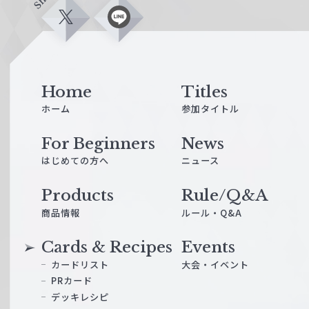
X
L
i
n
e
Home
Titles
ホーム
参加タイトル
For Beginners
News
はじめての方へ
ニュース
Products
Rule/Q&A
商品情報
ルール・Q&A
Cards & Recipes
Events
カードリスト
大会・イベント
PRカード
デッキレシピ