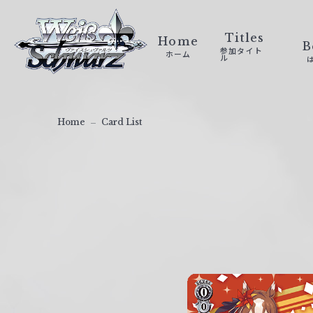
ヴ
ァ
Titles
Home
B
参加タイト
ホーム
イ
ル
ス
シ
ュ
Home
Card List
ヴ
ァ
ル
ツ
｜
W
e
i
ß
S