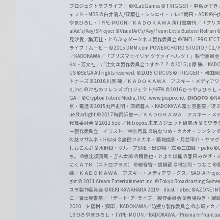
プロジェクトラブライブ！
©KLabGames
© TRIGGER・中島か
ャフト・MBS
©臼井儀人/双葉社・シンエイ・テレビ朝日・ADK
©臼
やまひろし・TYPE-MOON／ＫＡＤＯＫＡＷＡ 角川書店刊／「プ
alArt's/Key/SProject
©VisualArt's/Key/Team Little Busters! Refrain
見沙貴／集英社・とらぶるダークネス製作委員会
©BNEI／PROJECT 
ライブ！ムービー
©2015 DMM.com POWERCHORD STUDIO / C2 / KA
／KADOKAWA／「プリズマ☆イリヤ ツヴァイ ヘルツ！」製作委員
Koi・芳文社／ご注文は製作委員会ですか？？
©2015 川原 礫／KA
US ©SEGA All rights reserved.
©2015 CIRCUS
©TRIGGER・岡
トナーズ
©2016 川原 礫／ＫＡＤＯＫＡＷＡ アスキー・メディアワークス刊
o, Inc. ©けものフレンズプロジェクト/KFPA
©2016 ひろやまひろし
GA／ ©Crypton Future Media, INC. www.piapro.net
©NA
京・電通
©2015丸戸史明・深崎暮人・KADOKAWA 富士見書房／
ue Starlight
©2017 時雨沢恵一／ＫＡＤＯＫＡＷＡ アスキー・メディアワー
代理委員会
©2011 5pb.／Nitroplus 未来ガジェット研究所
©ミウラ
ー製作委員会 イラスト／神奈月昇
©暁なつめ・カカオ・ランタン
久慈マサムネ・Hisasi
©島田フミカネ・築地俊彦・月並甲介・ヤマ
しおこんぶ
©水野良・グループSNE・出渕裕・左
©三田誠・pako
©
ち。
©恵比須清司・ぎん太郎
©鏡貴也・とよた瑣織
©春日みかげ・
にくＡＴＫ（ニトロプラス）
©細音啓・猫鍋蒼
©橘公司・つなこ
©
礫／ＫＡＤＯＫＡＷＡ アスキー・メディアワークス／SAO-A Projec
ght
© 2021 Ateam Entertainment Inc.
©Tokyo Broadcasting System 
スラ製作委員会 ©REKI KAWAHARA 2019 illust：abec
©AZONE 
こ／富士見書房／「デート･ア･ライブ」製作委員会
©春場ねぎ・講談
2020 夕蜜柑・狐印／KADOKAWA／防振り製作委員会
©赤坂アカ
19 ひろやまひろし・TYPE-MOON／KADOKAWA／Prisma☆Phant