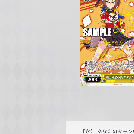
c
h
w
a
r
z
【永】 あなたのターン