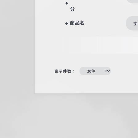
分
商品名
す
表示件数：