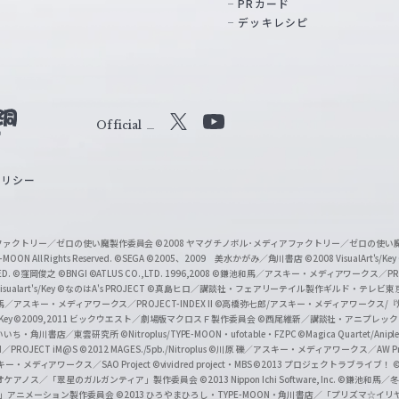
PRカード
デッキレシピ
Official
X
Y
o
ポリシー
u
T
u
ィアファクトリー／ゼロの使い魔製作委員会
©2008 ヤマグチノボル･メディアファクトリー／ゼロの使
b
MOON All Rights Reserved.
©SEGA
©2005、2009 美水かがみ／角川書店
©2008 VisualArt's/Key
ED.
©窪岡俊之
©BNGI
©ATLUS CO.,LTD. 1996,2008
©鎌池和馬／アスキー・メディアワークス／PROJE
e
sualart's/Key
©なのはA's PROJECT
©真島ヒロ／講談社・フェアリーテイル製作ギルド・テレビ東
／アスキー・メディアワークス／PROJECT-INDEX II
©高橋弥七郎/アスキー・メディアワークス/
O
/Key
©2009,2011 ビックウエスト／劇場版マクロスＦ製作委員会
©西尾維新／講談社・アニプレッ
f
いいち・角川書店／東雲研究所
©Nitroplus/TYPE-MOON・ufotable・FZPC
©Magica Quartet/Anip
I／PROJECT iM@S
©2012 MAGES./5pb./Nitroplus
©川原 礫／アスキー・メディアワークス／AW Pro
f
ー・メディアワークス／SAO Project
©vividred project・MBS ©2013 プロジェクトラブライブ！
©
i
オケアノス／「翠星のガルガンティア」製作委員会
©2013 Nippon Ichi Software, Inc.
©鎌池和馬／冬川
イバー2」アニメーション製作委員会
©2013 ひろやまひろし・TYPE-MOON・角川書店／「プリズマ☆イ