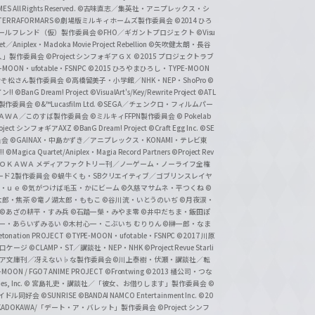
 All Rights Reserved.
©古味直志／集英社・アニプレックス・シ
ERRAFORMARS
©劇場版ミルキィホームズ製作委員会
©2014 ひろ
nc. /ガールフレンド（仮）製作委員会
©FHO／ギガントプロジェクト
©Visu
et／Aniplex・Madoka Movie Project Rebellion
©矢吹健太朗・長谷
人」製作委員会
©Project シンフォギアＧＸ
©2015 プロジェクトラブ
-MOON・ufotable・FSNPC
©2015 ひろやまひろし・TYPE-MOON
おそ松さん製作委員会
©高橋留美子・小学館／NHK・NEP・ShoPro
©
ン!!
©BanG Dream! Project
©VisualArt's/Key/Rewrite Project
©ATL
活製作委員会
©&™Lucasfilm Ltd.
©SEGA／チェンクロ・フィルムパー
ＡＤＯＫＡＷＡ／このすば製作委員会
©ミルキィFFPN製作委員会
© Pokelab
roject シンフォギアAXZ
©BanG Dream! Project
©Craft Egg Inc.
©SE
員会
©GAINAX・中島かずき／アニプレックス・KONAMI・テレビ東
!
©Magica Quartet/Aniplex・Magia Record Partners
©Project Rev
ＡＤＯＫＡＷＡ メディアファクトリー刊／ノーゲーム・ノーライフ全権
ード2製作委員会
©蝸牛くも・SBクリエイティブ／ゴブリンスレイヤ
・ｕｅ ©気がつけば毛玉・かにビーム
©久慈マサムネ・平つくね
©
太郎・焦茶
©竜ノ湖太郎・ももこ
©谷川流・いとうのいぢ
©月夜涙・
©あざの耕平・すみ兵 ©石踏一榮・みやま零
©井中だちま・飯田ぽ
一・あらいずみるい
©木村心一・こぶいち むりりん
©榊一郎・なま
tonation PROJECT
©TYPE-MOON・ufotable・FSNPC
©2017 川原
溝口ケージ
©CLAMP・ST／講談社・NEP・NHK
©Project Revue Starli
タジア文庫刊／冴えない♭な製作委員会
©川上泰樹・伏瀬・講談社／転
-MOON / FGO7 ANIME PROJECT
©Frontwing
©2013 橘公司・つな
s, Inc.
© 宮島礼吏・講談社／「彼女、お借りします」製作委員会
©
アイドル同好会
©SUNRISE ©BANDAI NAMCO Entertainment Inc.
©20
/KADOKAWA/「デート・ア・バレット」製作委員会
©Project シンフ