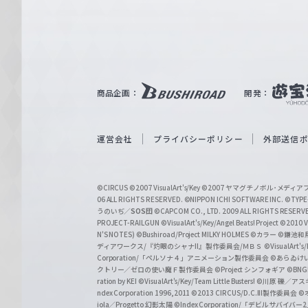
e
ヴ
ァ
ル
ツ
｜
商品企画：
開発：
W
e
i
運営会社
プライバシーポリシー
外部送信
ß
S
©CIRCUS
©2007 VisualArt's/Key
©2007 ヤマグチノボル･メデ
c
06 ALL RIGHTS RESERVED.
©NIPPON ICHI SOFTWARE INC. ©TYPE-
うのいぢ／
SOS団
©CAPCOM CO., LTD. 2009 ALL RIGHTS RESERV
h
PROJECT-RAILGUN
©VisualArt's/Key/Angel Beats! Project
©2010 Vi
w
N'S NOTES)
©Bushiroad/Project MILKY HOLMES
©カラー
©鎌池和馬
ディアワークス/『灼眼のシャナII』製作委員会/ＭＢＳ
©VisualArt's
a
Corporation/「ペルソナ４」アニメーション製作委員会
©あらゐけ
クトリー／ゼロの使い魔Ｆ製作委員会
©Project シンフォギア
©BNG
r
ration by KEI
©VisualArt's/Key/Team Little Busters!
©川原 礫／アスキ
z
ndex Corporation 1996,2011
©2013 CIRCUS/D.C.III製作委員会
©
iola／Progetto 幻影太陽
©Index Corporation/「デビルサバ