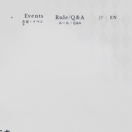
Events
Rule/Q&A
JP
EN
大会・イベン
ルール・Q&A
ト