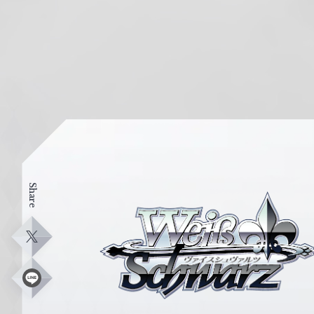
Share
ヴ
ァ
イ
X
ス
シ
L
i
ュ
n