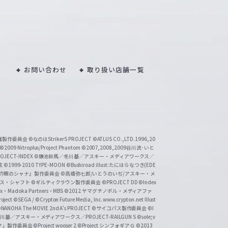
お問い合わせ
取り扱い店舗一覧
い魔製作委員会
©なのはStrikerS PROJECT
©ATLUS CO.,LTD.1996,20
©2009 Nitroplus/Project Phantom
©2007,2008,2009谷川流･いと
CT-INDEX
©鎌池和馬／冬川基／アスキー・メディアワークス／
京
©1999-2010 TYPE-MOON
©Bushiroad illust:たにはらなつき(EDE
『灼眼のシャナ』製作委員会
©高橋弥七郎/いとうのいぢ/アスキー・メ
クス・シャフト
©ギルティクラウン製作委員会
©PROJECT DD ©Index
lex・Madoka Partners・MBS
©2012 ヤマグチノボル・メディアファ
ject
©SEGA / ©Crypton Future Media, Inc. www.crypton.net Illust
NANOHA The MOVIE 2nd A's PROJECT
©サイコパス製作委員会
©I
基／アスキー・メディアワークス／PROJECT-RAILGUN S
©sole;v
リヤ」製作委員会
©Project wooser 2
©Project シンフォギアＧ
©2013