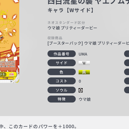
四白流星の襲 ヤエノム
キャラ【Wサイド】
ネオスタンダード区分
ウマ娘 プリティーダービー
収録商品
[ブースターパック] ウマ娘 プリティーダー
UMA
作品番号
サイド
色
0
コスト
ソウル
ウマ娘
特徴
中、このカードのパワーを＋1000。