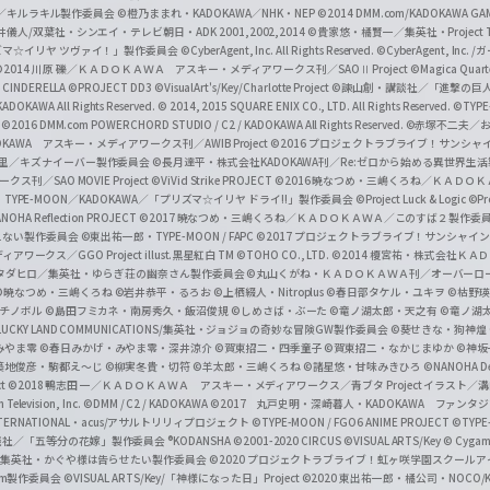
c
ずき／キルラキル製作委員会
©橙乃ままれ・KADOKAWA／NHK・NEP
©2014 DMM.com/KADOKAWA GAMES
井儀人/双葉社・シンエイ・テレビ朝日・ADK 2001,2002,2014
©貴家悠・橘賢一／集英社・Project T
i
リズマ☆イリヤ ツヴァイ！」製作委員会
©CyberAgent, Inc. All Rights Reserved.
©CyberAgent, I
a
©2014 川原 礫／ＫＡＤＯＫＡＷＡ アスキー・メディアワークス刊／SAOⅡ Project
©Magica Quart
CINDERELLA ©PROJECT DD3
©VisualArt's/Key/Charlotte Project
©諫山創・講談社／「進撃の巨
l
DOKAWA All Rights Reserved.
© 2014, 2015 SQUARE ENIX CO., LTD. All Rights Reserved.
©TYPE
会
©2016 DMM.com POWERCHORD STUDIO / C2 / KADOKAWA All Rights Reserved.
©赤塚不二夫／
C
DOKAWA アスキー・メディアワークス刊／AWIB Project
©2016 プロジェクトラブライブ！サンシャイ
h
田麿里／キズナイーバー製作委員会
©長月達平・株式会社KADOKAWA刊／Re:ゼロから始める異世界生
／SAO MOVIE Project
©ViVid Strike PROJECT ©2016 暁なつめ・三嶋くろね／Ｋ
a
・TYPE-MOON／KADOKAWA／「プリズマ☆イリヤ ドライ!!」製作委員会
©Project Luck & Logic
©P
NOHA Reflection PROJECT
©2017 暁なつめ・三嶋くろね／ＫＡＤＯＫＡＷＡ／このすば２製作委
n
冴えない製作委員会
©東出祐一郎・TYPE-MOON / FAPC
©2017 プロジェクトラブライブ！サンシャイン!
n
クス／GGO Project illust.黒星紅白
TM ©TOHO CO., LTD.
©2014 榎宮祐・株式会社Ｋ
タダヒロ／集英社・ゆらぎ荘の幽奈さん製作委員会
©丸山くがね・ＫＡＤＯＫＡＷＡ刊／オーバーロ
e
©暁なつめ・三嶋くろね
©岩井恭平・るろお
©上栖綴人・Nitroplus
©春日部タケル・ユキヲ
©枯野瑛
グチノボル
©島田フミカネ・南房秀久・飯沼俊規
©しめさば・ぶーた
©竜ノ湖太郎・天之有
©竜ノ湖
l
LUCKY LAND COMMUNICATIONS/集英社・ジョジョの奇妙な冒険GW製作委員会
©葵せきな・狗神煌
みやま零 ©春日みかげ・みやま零・深井涼介
©賀東招二・四季童子
©賀東招二・なかじまゆか
©神坂
築地俊彦・駒都え～じ
©柳実冬貴・切符
©羊太郎・三嶋くろね
©諸星悠・甘味みきひろ
©NANOHA De
t
©2018 鴨志田 一／ＫＡＤＯＫＡＷＡ アスキー・メディアワークス／青ブタ Project イラスト／
Television, Inc.
©DMM / C2 / KADOKAWA
©2017 丸戸史明・深崎暮人・KADOKAWA ファン
INTERNATIONAL・acus/アサルトリリィプロジェクト
©TYPE-MOON / FGO6 ANIME PROJECT
©TYPE
社／「五等分の花嫁」製作委員会 ®KODANSHA
©2001-2020 CIRCUS
©VISUAL ARTS/Key
© Cygame
／集英社・かぐや様は告らせたい製作委員会
©2020 プロジェクトラブライブ！虹ヶ咲学園スクール
asm製作委員会
©VISUAL ARTS/Key/「神様になった日」Project
©2020 東出祐一郎・橘公司・NOCO