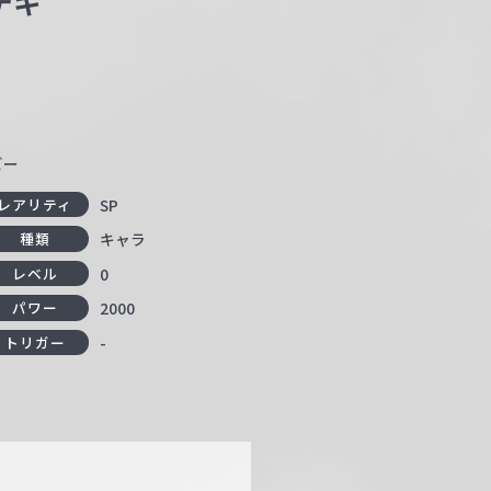
テキ
ビー
SP
レアリティ
キャラ
種類
0
レベル
2000
パワー
-
トリガー