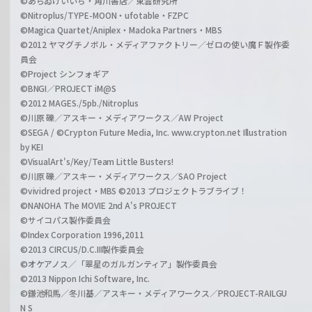
©あらゐけいいち・角川書店／東雲研究所
©Nitroplus/TYPE-MOON・ufotable・FZPC
©Magica Quartet/Aniplex・Madoka Partners・MBS
©2012 ヤマグチノボル・メディアファクトリー／ゼロの使い魔Ｆ製作委
員会
©Project シンフォギア
©BNGI／PROJECT iM@S
©2012 MAGES./5pb./Nitroplus
©川原 礫／アスキー・メディアワークス／AW Project
©SEGA / ©Crypton Future Media, Inc. www.crypton.net Illustration
by KEI
©VisualArt's/Key/Team Little Busters!
©川原 礫／アスキー・メディアワークス／SAO Project
©vividred project・MBS ©2013 プロジェクトラブライブ！
©NANOHA The MOVIE 2nd A's PROJECT
©サイコパス製作委員会
©Index Corporation 1996,2011
©2013 CIRCUS/D.C.III製作委員会
©オケアノス／「翠星のガルガンティア」製作委員会
©2013 Nippon Ichi Software, Inc.
©鎌池和馬／冬川基／アスキー・メディアワークス／PROJECT-RAILGU
N S