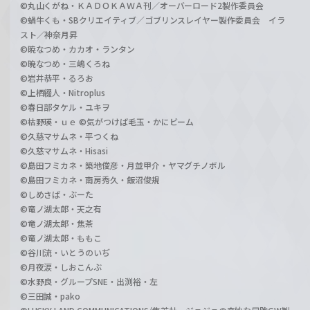
©丸山くがね・ＫＡＤＯＫＡＷＡ刊／オーバーロード2製作委員会
©蝸牛くも・SBクリエイティブ／ゴブリンスレイヤー製作委員会 イラ
スト／神奈月昇
©暁なつめ・カカオ・ランタン
©暁なつめ・三嶋くろね
©岩井恭平・るろお
©上栖綴人・Nitroplus
©春日部タケル・ユキヲ
©枯野瑛・ｕｅ ©気がつけば毛玉・かにビーム
©久慈マサムネ・平つくね
©久慈マサムネ・Hisasi
©島田フミカネ・築地俊彦・月並甲介・ヤマグチノボル
©島田フミカネ・南房秀久・飯沼俊規
©しめさば・ぶーた
©竜ノ湖太郎・天之有
©竜ノ湖太郎・焦茶
©竜ノ湖太郎・ももこ
©谷川流・いとうのいぢ
©月夜涙・しおこんぶ
©水野良・グループSNE・出渕裕・左
©三田誠・pako