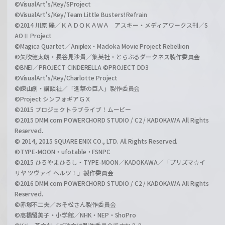
©VisualArt's/Key/SProject
©VisualArt's/Key/Team Little Busters! Refrain
©2014 川原 礫／ＫＡＤＯＫＡＷＡ アスキー・メディアワークス刊／S
AOⅡ Project
©Magica Quartet／Aniplex・Madoka Movie Project Rebellion
©矢吹健太朗・長谷見沙貴／集英社・とらぶるダークネス製作委員会
©BNEI／PROJECT CINDERELLA ©PROJECT DD3
©VisualArt's/Key/Charlotte Project
©諫山創・講談社／「進撃の巨人」製作委員会
©Project シンフォギアＧＸ
©2015 プロジェクトラブライブ！ムービー
©2015 DMM.com POWERCHORD STUDIO / C2 / KADOKAWA All Rights
Reserved.
© 2014, 2015 SQUARE ENIX CO., LTD. All Rights Reserved.
©TYPE-MOON・ufotable・FSNPC
©2015 ひろやまひろし・TYPE-MOON／KADOKAWA／「プリズマ☆イ
リヤ ツヴァイ ヘルツ！」製作委員会
©2016 DMM.com POWERCHORD STUDIO / C2 / KADOKAWA All Rights
Reserved.
©赤塚不二夫／おそ松さん製作委員会
©高橋留美子・小学館／NHK・NEP・ShoPro