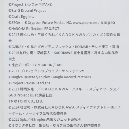
©Project シンフォギアAXZ
©BanG Dream! Project
©Craft Egg Inc.
©SEGA／ ©Crypton Future Media, INC. www.piapro.net
©NANOHA Reflection PROJECT
©2017 暁なつめ・三嶋くろね／ＫＡＤＯＫＡＷＡ／このすば２製作委員
会
©GAINAX・中島かずき／アニプレックス・KONAMI・テレビ東京・電通
©2015丸戸史明・深崎暮人・KADOKAWA 富士見書房／冴えない製作委
員会
©東出祐一郎・TYPE-MOON / FAPC
©2017 プロジェクトラブライブ！サンシャイン!!
©Magica Quartet/Aniplex・Magia Record Partners
©Project Revue Starlight
©2017 時雨沢恵一／ＫＡＤＯＫＡＷＡ アスキー・メディアワークス／
GGO Project illust.黒星紅白
TM ©TOHO CO., LTD.
©2014 榎宮祐・株式会社ＫＡＤＯＫＡＷＡ メディアファクトリー刊／ノ
ーゲーム・ノーライフ全権代理委員会
©2011 5pb.／Nitroplus 未来ガジェット研究所
©ミウラタダヒロ／集英社・ゆらぎ荘の幽奈さん製作委員会