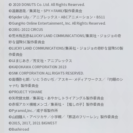
© 2020 DONUTS Co. Ltd. All Rights Reserved.
©遠藤達哉／集英社・SPY×FAMILY製作委員会
©Spider Lily／アニプレックス・ABCアニメーション・BS11
©GungHo Online Entertainment, Inc. All Rights Reserved.
©2001-2022 CIRCUS
©荒木飛呂彦&LUCKY LAND COMMUNICATIONS/集英社・ジョジョの奇
妙な冒険SC製作委員会
©LUCKY LAND COMMUNICATIONS/集英社・ジョジョの奇妙な冒険SO製
作委員会
©はまじあき／芳文社・アニプレックス
©KADOKAWA CORPORATION 2023
©SNK CORPORATION ALL RIGHTS RESERVED.
©高橋弥七郎／いとうのいぢ／アスキー･メディアワークス／『灼眼のシ
ャナF』製作委員会
©PROJECT YOHANE
©矢吹健太朗／集英社・あやかしトライアングル製作委員会
©赤坂アカ×横槍メンゴ／集英社・【推しの子】製作委員会
©Pyramid,Inc.／成子坂製作所
©山田鐘人・アベツカサ／小学館／「葬送のフリーレン」製作委員会
©2015, 2017, 2021 BIGWEST
©Bushiroad