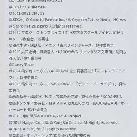
©D_CIDE TRAUMEREI PROJECT
©CIRCUS/ ©HIKOSEN
©2001-2021 CIRCUS
© SEGA / © Colorful Palette Inc. / © Crypton Future Media, INC. ww
w.piapro.net
All rights reserved.
©2022 プロジェクトラブライブ！虹ヶ咲学園スクールアイドル同好会
©クール教信者／双葉社
©和久井健・講談社／アニメ「東京リベンジャーズ」製作委員会
©2019 丸戸史明・深崎暮人・KADOKAWA ファンタジア文庫刊／映画も
冴えない製作委員会
©Disney/Pixar
©2014 橘公司・つなこ/KADOKAWA 富士見書房刊/「デート・ア・ライ
ブⅡ」製作委員会
©2019 橘公司・つなこ／KADOKAWA／「デート・ア・ライブⅢ」製作
委員会
©春場ねぎ・講談社／映画「五等分の花嫁」製作委員会 ®KODANSHA
©藤本タツキ／集英社・ＭＡＰＰＡ ©丸山くがね・KADOKAWA刊／オー
バーロード4製作委員会
©2020 川原 礫/KADOKAWA/SAO-P Project
© 2017 Manjuu Co.,Ltd. & YongShi Co.,Ltd. All Rights Reserved.
© 2017 Yostar, Inc. All Rights Reserved.
©白米良・オーバーラップ/ありふれた製作委員会