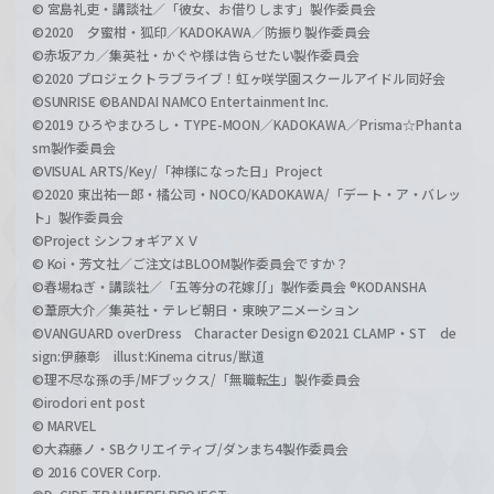
© 宮島礼吏・講談社／「彼女、お借りします」製作委員会
©2020 夕蜜柑・狐印／KADOKAWA／防振り製作委員会
©赤坂アカ／集英社・かぐや様は告らせたい製作委員会
©2020 プロジェクトラブライブ！虹ヶ咲学園スクールアイドル同好会
©SUNRISE ©BANDAI NAMCO Entertainment Inc.
©2019 ひろやまひろし・TYPE-MOON／KADOKAWA／Prisma☆Phanta
sm製作委員会
©VISUAL ARTS/Key/「神様になった日」Project
©2020 東出祐一郎・橘公司・NOCO/KADOKAWA/「デート・ア・バレッ
ト」製作委員会
©Project シンフォギアＸＶ
© Koi・芳文社／ご注文はBLOOM製作委員会ですか？
©春場ねぎ・講談社／「五等分の花嫁∬」製作委員会 ®KODANSHA
©葦原大介／集英社・テレビ朝日・東映アニメーション
©VANGUARD overDress Character Design ©2021 CLAMP・ST de
sign:伊藤彰 illust:Kinema citrus/獣道
©理不尽な孫の手/MFブックス/「無職転生」製作委員会
©irodori ent post
© MARVEL
©大森藤ノ・SBクリエイティブ/ダンまち4製作委員会
© 2016 COVER Corp.