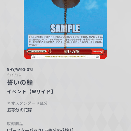
w
a
r
z
5HY/W90-075
ﾁｶｲﾉｶﾈ
誓いの鐘
イベント【Wサイド】
ネオスタンダード区分
五等分の花嫁
収録商品
[ブースターパック] 五等分の花嫁∬