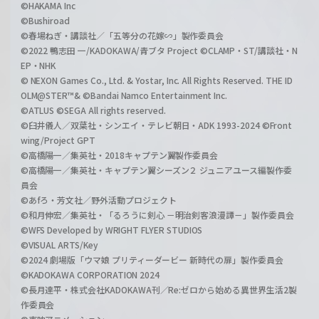
©HAKAMA Inc
©Bushiroad
©春場ねぎ・講談社／「五等分の花嫁∽」製作委員会
©2022 鴨志田 一/KADOKAWA/青ブタ Project ©CLAMP・ST/講談社・N
EP・NHK
© NEXON Games Co., Ltd. & Yostar, Inc. All Rights Reserved. THE ID
OLM@STER™& ©Bandai Namco Entertainment Inc.
©ATLUS ©SEGA All rights reserved.
©臼井儀人／双葉社・シンエイ・テレビ朝日・ADK 1993-2024 ©Front
wing/Project GPT
©高橋陽一／集英社・2018キャプテン翼製作委員会
©高橋陽一／集英社・キャプテン翼シーズン２ ジュニアユース編製作委
員会
©あfろ・芳文社／野外活動プロジェクト
©和月伸宏／集英社・「るろうに剣心 －明治剣客浪漫譚－」製作委員会
©WFS Developed by WRIGHT FLYER STUDIOS
©VISUAL ARTS/Key
©2024 劇場版「ウマ娘 プリティーダービー 新時代の扉」製作委員会
©KADOKAWA CORPORATION 2024
©長月達平・株式会社KADOKAWA刊／Re:ゼロから始める異世界生活2製
作委員会