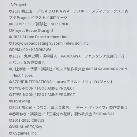
-A Project
©2018 鴨志田 一／ＫＡＤＯＫＡＷＡ アスキー・メディアワークス／青
ブタ Project イラスト／溝口ケージ
©CLAMP・ST／講談社・NEP・NHK
©Project Revue Starlight
© 2021 Ateam Entertainment Inc.
©Tokyo Broadcasting System Television, Inc.
©DMM / C2 / KADOKAWA
©2017 丸戸史明・深崎暮人・KADOKAWA ファンタジア文庫刊／冴
えない♭な製作委員会
©川上泰樹・伏瀬・講談社／転スラ製作委員会 ©REKI KAWAHARA 2019
illust：abec
©AZONE INTERNATIONAL・acus/アサルトリリィプロジェクト
©TYPE-MOON / FGO6 ANIME PROJECT
©TYPE-MOON / FGO7 ANIME PROJECT
©Frontwing
©2013 橘公司・つなこ／富士見書房／「デート･ア･ライブ」製作委員会
©春場ねぎ・講談社／「五等分の花嫁」製作委員会 ®KODANSHA
©2001-2020 CIRCUS
©VISUAL ARTS/Key
© Cygames, Inc.