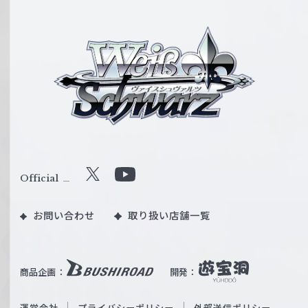
ヴ
ァ
イ
ス
シ
ュ
ヴ
ァ
ル
Official
X
Y
ツ
o
｜
お問い合わせ
取り扱い店舗一覧
u
W
T
e
u
i
b
商品企画：
開発：
ß
e
S
O
運営会社
プライバシーポリシー
外部送信ポリシー