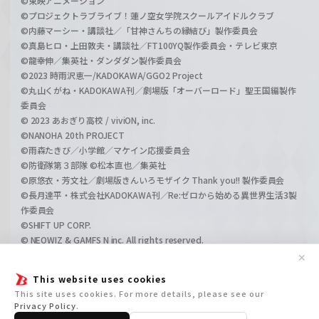
©東映アニメーション
©プロジェクトラブライブ！蓮ノ空女学院スクールアイドルクラブ
©内藤マーシー・講談社／「甘神さんちの縁結び」製作委員会
©真島ヒロ・上田敦夫・講談社／FT100YQ製作委員会・テレビ東京
©龍幸伸／集英社・ダンダダン製作委員会
©2023 時雨沢恵一/KADOKAWA/GGO2 Project
©丸山くがね・KADOKAWA刊／劇場版「オーバーロード」聖王国編製作
委員会
© 2023 あおぎり高校 / viviON, inc.
©NANOHA 20th PROJECT
©雨森たきび／小学館／マケイン応援委員会
©防衛隊第３部隊 ©松本直也／集英社
©原悠衣・芳文社／劇場版きんいろモザイク Thank you!! 製作委員会
©長月達平・株式会社KADOKAWA刊／Re:ゼロから始める異世界生活3製
作委員会
©SHIFT UP CORP.
© NEOWIZ & GAMFS N inc. All rights reserved.
©ATLUS. ©SEGA.
✕
©GIRLS und PANZER Projekt
This website uses cookies
©GIRLS und PANZER Film Projekt
This site uses cookies. For more details, please see our
©GIRLS und PANZER Finale Projekt
Privacy Policy
.