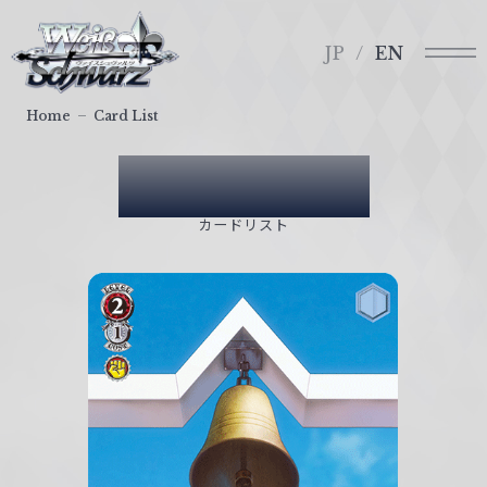
メ
ヴ
ニ
ァ
JP
EN
ュ
イ
ー
ス
Home
Card List
シ
ュ
Card List
ヴ
ァ
カードリスト
ル
ツ
｜
W
e
i
ß
S
c
h