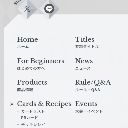
Share
X
L
i
n
e
Home
Titles
ホーム
参加タイトル
For Beginners
News
はじめての方へ
ニュース
Products
Rule/Q&A
商品情報
ルール・Q&A
Cards & Recipes
Events
カードリスト
大会・イベント
PRカード
デッキレシピ