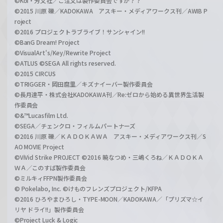
©Koi・芳文社／ご注文は製作委員会ですか？？
©2015 川原 礫／KADOKAWA アスキー・メディアワークス刊／AWIB P
roject
©2016 プロジェクトラブライブ！サンシャイン!!
©BanG Dream! Project
©VisualArt's/Key/Rewrite Project
©ATLUS ©SEGA All rights reserved.
©2015 CIRCUS
©TRIGGER・岡田麿里／キズナイーバー製作委員会
©長月達平・株式会社KADOKAWA刊／Re:ゼロから始める異世界生活製
作委員会
©&™Lucasfilm Ltd.
©SEGA／チェンクロ・フィルムパートナーズ
©2016 川原 礫／ＫＡＤＯＫＡＷＡ アスキー・メディアワークス刊／S
AO MOVIE Project
©ViVid Strike PROJECT ©2016 暁なつめ・三嶋くろね／ＫＡＤＯＫＡ
ＷＡ／このすば製作委員会
©ミルキィFFPN製作委員会
© Pokelabo, Inc. ©けものフレンズプロジェクト/KFPA
©2016 ひろやまひろし・TYPE-MOON／KADOKAWA／「プリズマ☆イ
リヤ ドライ!!」製作委員会
©Project Luck & Logic