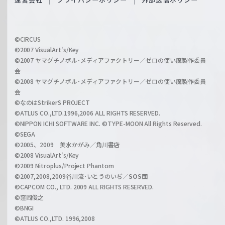
c
f
h
f
w
i
a
©CIRCUS
c
©2007 VisualArt's/Key
r
i
©2007 ヤマグチノボル･メディアファクトリー／ゼロの使い魔製作委員
z
会
a
©2008 ヤマグチノボル･メディアファクトリー／ゼロの使い魔製作委員
l
会
C
©なのはStrikerS PROJECT
h
©ATLUS CO.,LTD.1996,2006 ALL RIGHTS RESERVED.
a
©NIPPON ICHI SOFTWARE INC. ©TYPE-MOON All Rights Reserved.
n
©SEGA
©2005、2009 美水かがみ／角川書店
n
©2008 VisualArt's/Key
e
©2009 Nitroplus/Project Phantom
l
©2007,2008,2009谷川流･いとうのいぢ／
SOS団
©CAPCOM CO., LTD. 2009 ALL RIGHTS RESERVED.
©窪岡俊之
©BNGI
©ATLUS CO.,LTD. 1996,2008