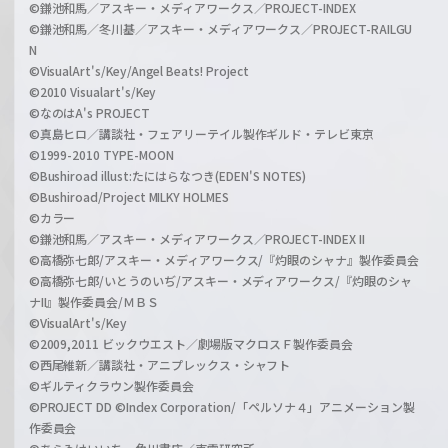
©鎌池和馬／アスキー・メディアワークス／PROJECT-INDEX
©鎌池和馬／冬川基／アスキー・メディアワークス／PROJECT-RAILGU
N
©VisualArt's/Key/Angel Beats! Project
©2010 Visualart's/Key
©なのはA's PROJECT
©真島ヒロ／講談社・フェアリーテイル製作ギルド・テレビ東京
©1999-2010 TYPE-MOON
©Bushiroad illust:たにはらなつき(EDEN'S NOTES)
©Bushiroad/Project MILKY HOLMES
©カラー
©鎌池和馬／アスキー・メディアワークス／PROJECT-INDEX II
©高橋弥七郎/アスキー・メディアワークス/『灼眼のシャナ』製作委員会
©高橋弥七郎/いとうのいぢ/アスキー・メディアワークス/『灼眼のシャ
ナII』製作委員会/ＭＢＳ
©VisualArt's/Key
©2009,2011 ビックウエスト／劇場版マクロスＦ製作委員会
©西尾維新／講談社・アニプレックス・シャフト
©ギルティクラウン製作委員会
©PROJECT DD ©Index Corporation/「ペルソナ４」アニメーション製
作委員会