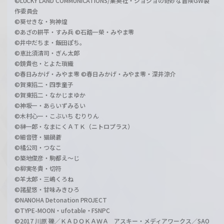
©LUCKY LAND COMMUNICATIONS/集英社・ジョジョの奇妙な冒険GW製
作委員会
©葵せきな・狗神煌
©あざの耕平・すみ兵 ©石踏一榮・みやま零
©井中だちま・飯田ぽち。
©恵比須清司・ぎん太郎
©鏡貴也・とよた瑣織
©春日みかげ・みやま零 ©春日みかげ・みやま零・深井涼介
©賀東招二・四季童子
©賀東招二・なかじまゆか
©神坂一・あらいずみるい
©木村心一・こぶいち むりりん
©榊一郎・なまにくＡＴＫ（ニトロプラス）
©細音啓・猫鍋蒼
©橘公司・つなこ
©築地俊彦・駒都え～じ
©柳実冬貴・切符
©羊太郎・三嶋くろね
©諸星悠・甘味みきひろ
©NANOHA Detonation PROJECT
©TYPE-MOON・ufotable・FSNPC
©2017 川原 礫／ＫＡＤＯＫＡＷＡ アスキー・メディアワークス／SAO