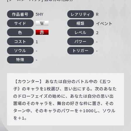
5HY
R
作品番号
レアリティ
イベント
サイド
種類
2
色
レベル
1
-
コスト
パワー
-
-
ソウル
トリガー
-
特徴
【カウンター】 あなたは自分のバトル中の《五つ
子》のキャラを1枚選び、思い出にする。次のあなた
のドローフェイズの始めに、あなたは自分の思い出
置場のそのキャラを、舞台の好きな枠に置き、その
ターン中、そのキャラのパワーを＋1000し、ソウル
を＋1。