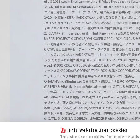
ght
© 2021 Ateam Entertainment Inc.
©Tokyo Broadcasting System 
スラ製作委員会 ©REKI KAWAHARA 2019 illust：abec
©AZONE 
こ／富士見書房／「デート･ア･ライブ」製作委員会
©春場ねぎ・講談
2020 夕蜜柑・狐印／KADOKAWA／防振り製作委員会
©赤坂アカ
19 ひろやまひろし・TYPE-MOON／KADOKAWA／Prisma☆Phant
ォギアＸＶ
© Koi・芳文社／ご注文はBLOOM製作委員会ですか？
©
21 CLAMP・ST design:伊藤彰 illust:Kinema citrus/獣道
©理不尽
UMEREI PROJECT
©CIRCUS/ ©HIKOSEN
©2001-2021 CIRCUS
© S
ドル同好会
©クール教信者／双葉社
©和久井健・講談社／アニメ「
OKAWA 富士見書房刊/「デート・ア・ライブⅡ」製作委員会
©201
ＰＰＡ ©丸山くがね・KADOKAWA刊／オーバーロード4製作委員会
©
ラップ/ありふれた製作委員会
© 2020 DONUTS Co. Ltd. All Rights R
erved.
©2001-2022 CIRCUS
©荒木飛呂彦&LUCKY LAND COMM
レックス
©KADOKAWA CORPORATION 2023
©SNK CORPORATION 
かしトライアングル製作委員会
©赤坂アカ×横槍メンゴ／集英社・
©HAKAMA Inc
©Bushiroad
©春場ねぎ・講談社／「五等分の花嫁∽
@STER™& ©Bandai Namco Entertainment Inc.
©ATLUS ©SEGA All 
一／集英社・キャプテン翼シーズン２ ジュニアユース編製作委員会
ARTS/Key
©2024 劇場版「ウマ娘 プリティーダービー 新時代の扉
ラブライブ！蓮ノ空女学院スクールアイドルクラブ
©内藤マーシー
沢恵一/KADOKAWA/GGO2 Project
©丸山くがね・KADOKAWA刊
隊 ©松本直也／集英社
©原悠衣・芳文社／劇場版きんいろモザイク Than
d.
©ATLUS. ©SEGA.
©GIRLS und PANZER Projekt
©GIRLS und PAN
This website uses cookies
This site uses cookies. For more detail