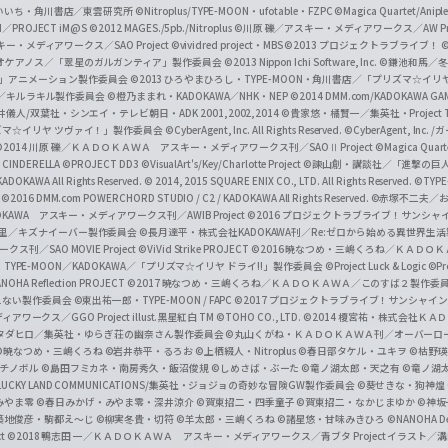
f
いいち・角川書店／東雲研究所
©Nitroplus/TYPE-MOON・ufotable・FZPC
©Magica Quartet/Anip
I／PROJECT iM@S
©2012 MAGES./5pb./Nitroplus
©川原 礫／アスキー・メディアワークス／AW Pro
f
ー・メディアワークス／SAO Project
©vividred project・MBS ©2013 プロジェクトラブライブ！
©
i
オケアノス／「翠星のガルガンティア」製作委員会
©2013 Nippon Ichi Software, Inc.
©鎌池和馬／冬川
イバー2」アニメーション製作委員会
©2013 ひろやまひろし・TYPE-MOON・角川書店／「プリズマ☆イ
c
ずき／キルラキル製作委員会
©橙乃ままれ・KADOKAWA／NHK・NEP
©2014 DMM.com/KADOKAWA GAMES
井儀人/双葉社・シンエイ・テレビ朝日・ADK 2001,2002,2014
©貴家悠・橘賢一／集英社・Project T
i
リズマ☆イリヤ ツヴァイ！」製作委員会
©CyberAgent, Inc. All Rights Reserved.
©CyberAgent, I
a
©2014 川原 礫／ＫＡＤＯＫＡＷＡ アスキー・メディアワークス刊／SAOⅡ Project
©Magica Quart
CINDERELLA ©PROJECT DD3
©VisualArt's/Key/Charlotte Project
©諫山創・講談社／「進撃の巨
l
DOKAWA All Rights Reserved.
© 2014, 2015 SQUARE ENIX CO., LTD. All Rights Reserved.
©TYPE
会
©2016 DMM.com POWERCHORD STUDIO / C2 / KADOKAWA All Rights Reserved.
©赤塚不二夫／
C
DOKAWA アスキー・メディアワークス刊／AWIB Project
©2016 プロジェクトラブライブ！サンシャイ
h
田麿里／キズナイーバー製作委員会
©長月達平・株式会社KADOKAWA刊／Re:ゼロから始める異世界生
／SAO MOVIE Project
©ViVid Strike PROJECT ©2016 暁なつめ・三嶋くろね／Ｋ
a
・TYPE-MOON／KADOKAWA／「プリズマ☆イリヤ ドライ!!」製作委員会
©Project Luck & Logic
©P
NOHA Reflection PROJECT
©2017 暁なつめ・三嶋くろね／ＫＡＤＯＫＡＷＡ／このすば２製作委
n
冴えない製作委員会
©東出祐一郎・TYPE-MOON / FAPC
©2017 プロジェクトラブライブ！サンシャイン!
n
クス／GGO Project illust.黒星紅白
TM ©TOHO CO., LTD.
©2014 榎宮祐・株式会社Ｋ
タダヒロ／集英社・ゆらぎ荘の幽奈さん製作委員会
©丸山くがね・ＫＡＤＯＫＡＷＡ刊／オーバーロ
e
©暁なつめ・三嶋くろね
©岩井恭平・るろお
©上栖綴人・Nitroplus
©春日部タケル・ユキヲ
©枯野瑛
グチノボル
©島田フミカネ・南房秀久・飯沼俊規
©しめさば・ぶーた
©竜ノ湖太郎・天之有
©竜ノ湖
l
LUCKY LAND COMMUNICATIONS/集英社・ジョジョの奇妙な冒険GW製作委員会
©葵せきな・狗神煌
みやま零 ©春日みかげ・みやま零・深井涼介
©賀東招二・四季童子
©賀東招二・なかじまゆか
©神坂
築地俊彦・駒都え～じ
©柳実冬貴・切符
©羊太郎・三嶋くろね
©諸星悠・甘味みきひろ
©NANOHA De
t
©2018 鴨志田 一／ＫＡＤＯＫＡＷＡ アスキー・メディアワークス／青ブタ Project イラスト／