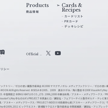
Products
Cards &
Recipes
商品情報
カードリスト
PRカード
デッキレシピ
Official
X
Y
o
ポリシー
u
T
u
ィアファクトリー／ゼロの使い魔製作委員会
©2008 ヤマグチノボル･メディアファクトリー／ゼロの使
b
MOON All Rights Reserved.
©SEGA
©2005、2009 美水かがみ／角川書店
©2008 VisualArt's/Key
ED.
©窪岡俊之
©BNGI
©ATLUS CO.,LTD. 1996,2008
©鎌池和馬／アスキー・メディアワークス／PROJE
e
sualart's/Key
©なのはA's PROJECT
©真島ヒロ／講談社・フェアリーテイル製作ギルド・テレビ東
／アスキー・メディアワークス／PROJECT-INDEX II
©高橋弥七郎/アスキー・メディアワークス/
O
/Key
©2009,2011 ビックウエスト／劇場版マクロスＦ製作委員会
©西尾維新／講談社・アニプレッ