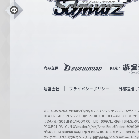
ス
シ
L
i
ュ
n
e
ヴ
ァ
ル
ツ
｜
商品企画：
開発：
W
e
i
運営会社
プライバシーポリシー
外部送信
ß
S
©CIRCUS
©2007 VisualArt's/Key
©2007 ヤマグチノボル･メデ
c
06 ALL RIGHTS RESERVED.
©NIPPON ICHI SOFTWARE INC. ©TYPE-
うのいぢ／
SOS団
©CAPCOM CO., LTD. 2009 ALL RIGHTS RESERV
h
PROJECT-RAILGUN
©VisualArt's/Key/Angel Beats! Project
©2010 Vi
w
N'S NOTES)
©Bushiroad/Project MILKY HOLMES
©カラー
©鎌池和馬
ディアワークス/『灼眼のシャナII』製作委員会/ＭＢＳ
©VisualArt's