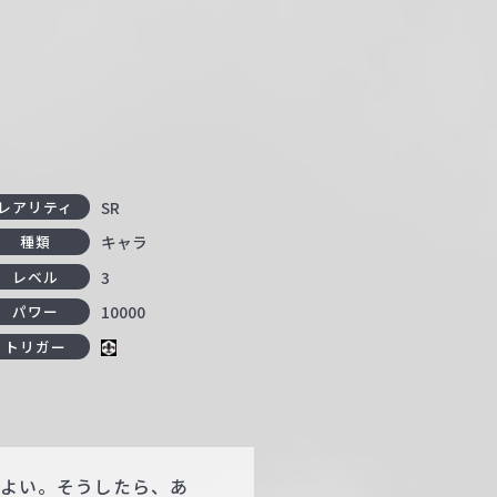
SR
レアリティ
キャラ
種類
3
レベル
10000
パワー
トリガー
てよい。そうしたら、あ