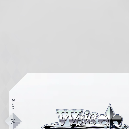
Share
ヴ
ァ
イ
X