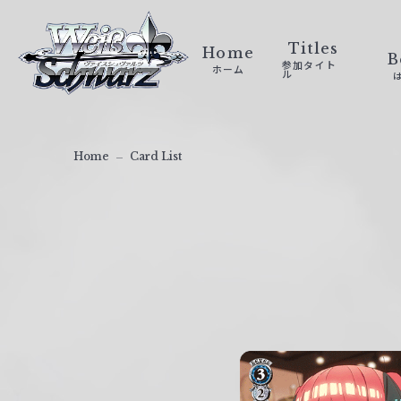
ヴ
ァ
Titles
Home
B
参加タイト
ホーム
イ
ル
ス
シ
ュ
Home
Card List
ヴ
ァ
ル
ツ
｜
W
e
i
ß
S