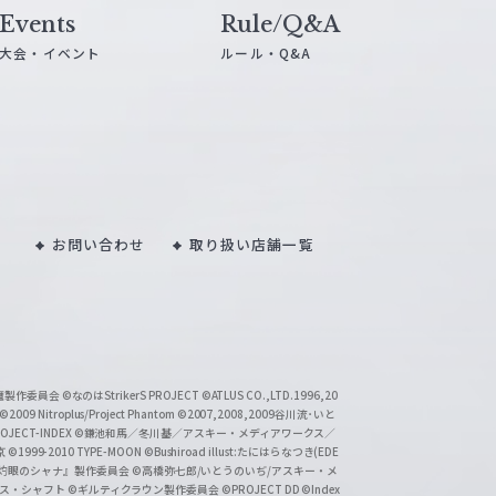
Events
Rule/Q&A
大会・イベント
ルール・Q&A
お問い合わせ
取り扱い店舗一覧
い魔製作委員会
©なのはStrikerS PROJECT
©ATLUS CO.,LTD.1996,20
©2009 Nitroplus/Project Phantom
©2007,2008,2009谷川流･いと
CT-INDEX
©鎌池和馬／冬川基／アスキー・メディアワークス／
京
©1999-2010 TYPE-MOON
©Bushiroad illust:たにはらなつき(EDE
『灼眼のシャナ』製作委員会
©高橋弥七郎/いとうのいぢ/アスキー・メ
クス・シャフト
©ギルティクラウン製作委員会
©PROJECT DD ©Index