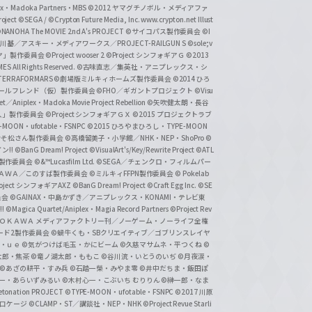
lex・Madoka Partners・MBS
©2012 ヤマグチノボル・メディアファ
ject
©SEGA / ©Crypton Future Media, Inc. www.crypton.net Illust
NANOHA The MOVIE 2nd A's PROJECT
©サイコパス製作委員会
©I
基／アスキー・メディアワークス／PROJECT-RAILGUN S
©sole;v
リヤ」製作委員会
©Project wooser 2
©Project シンフォギアＧ
©2013
 All Rights Reserved.
©古味直志／集英社・アニプレックス・シ
ERRAFORMARS
©劇場版ミルキィホームズ製作委員会
©2014 ひろ
nc. /ガールフレンド（仮）製作委員会
©FHO／ギガントプロジェクト
©Visu
et／Aniplex・Madoka Movie Project Rebellion
©矢吹健太朗・長谷
人」製作委員会
©Project シンフォギアＧＸ
©2015 プロジェクトラブ
-MOON・ufotable・FSNPC
©2015 ひろやまひろし・TYPE-MOON
おそ松さん製作委員会
©高橋留美子・小学館／NHK・NEP・ShoPro
©
ン!!
©BanG Dream! Project
©VisualArt's/Key/Rewrite Project
©ATL
活製作委員会
©&™Lucasfilm Ltd.
©SEGA／チェンクロ・フィルムパー
ＡＤＯＫＡＷＡ／このすば製作委員会
©ミルキィFFPN製作委員会
© Pokelab
roject シンフォギアAXZ
©BanG Dream! Project
©Craft Egg Inc.
©SE
員会
©GAINAX・中島かずき／アニプレックス・KONAMI・テレビ東
!
©Magica Quartet/Aniplex・Magia Record Partners
©Project Rev
ＡＤＯＫＡＷＡ メディアファクトリー刊／ノーゲーム・ノーライフ全権
ード2製作委員会
©蝸牛くも・SBクリエイティブ／ゴブリンスレイヤ
・ｕｅ ©気がつけば毛玉・かにビーム
©久慈マサムネ・平つくね
©
太郎・焦茶
©竜ノ湖太郎・ももこ
©谷川流・いとうのいぢ
©月夜涙・
©あざの耕平・すみ兵 ©石踏一榮・みやま零
©井中だちま・飯田ぽ
一・あらいずみるい
©木村心一・こぶいち むりりん
©榊一郎・なま
tonation PROJECT
©TYPE-MOON・ufotable・FSNPC
©2017 川原
溝口ケージ
©CLAMP・ST／講談社・NEP・NHK
©Project Revue Starli