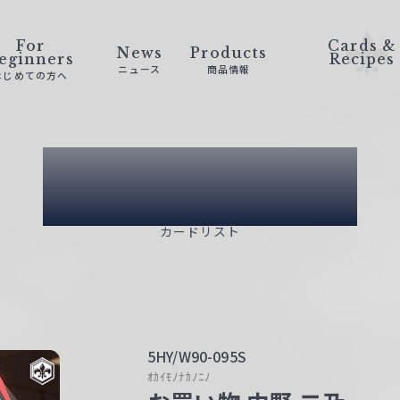
For
Cards &
News
Products
eginners
Recipes
ニュース
商品情報
はじめての方へ
Card List
カードリスト
5HY/W90-095S
ｵｶｲﾓﾉﾅｶﾉﾆﾉ