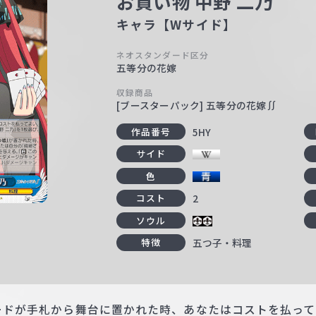
お買い物 中野 二乃
キャラ【Wサイド】
ネオスタンダード区分
五等分の花嫁
収録商品
[ブースターパック] 五等分の花嫁∬
5HY
作品番号
サイド
色
2
コスト
ソウル
五つ子・料理
特徴
カードが手札から舞台に置かれた時、あなたはコストを払っ