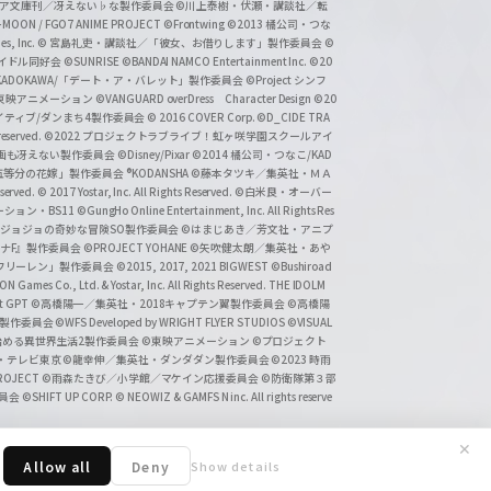
タジア文庫刊／冴えない♭な製作委員会
©川上泰樹・伏瀬・講談社／転
-MOON / FGO7 ANIME PROJECT
©Frontwing
©2013 橘公司・つな
s, Inc.
© 宮島礼吏・講談社／「彼女、お借りします」製作委員会
©
アイドル同好会
©SUNRISE ©BANDAI NAMCO Entertainment Inc.
©20
/KADOKAWA/「デート・ア・バレット」製作委員会
©Project シンフ
東映アニメーション
©VANGUARD overDress Character Design ©20
イティブ/ダンまち4製作委員会
© 2016 COVER Corp.
©D_CIDE TRA
 reserved.
©2022 プロジェクトラブライブ！虹ヶ咲学園スクールアイ
／映画も冴えない製作委員会
©Disney/Pixar
©2014 橘公司・つなこ/KAD
分の花嫁」製作委員会 ®KODANSHA
©藤本タツキ／集英社・ＭＡ
eserved.
© 2017 Yostar, Inc. All Rights Reserved.
©白米良・オーバー
メーション・BS11
©GungHo Online Entertainment, Inc. All Rights Res
/集英社・ジョジョの奇妙な冒険SO製作委員会
©はまじあき／芳文社・アニプ
ナF』製作委員会
©PROJECT YOHANE
©矢吹健太朗／集英社・あや
フリーレン」製作委員会
©2015, 2017, 2021 BIGWEST
©Bushiroad
N Games Co., Ltd. & Yostar, Inc. All Rights Reserved. THE IDOLM
t GPT
©高橋陽一／集英社・2018キャプテン翼製作委員会
©高橋陽
」製作委員会
©WFS Developed by WRIGHT FLYER STUDIOS
©VISUAL
ら始める異世界生活2製作委員会
©東映アニメーション
©プロジェクト
会・テレビ東京
©龍幸伸／集英社・ダンダダン製作委員会
©2023 時雨
PROJECT
©雨森たきび／小学館／マケイン応援委員会
©防衛隊第３部
委員会
©SHIFT UP CORP.
© NEOWIZ & GAMFS N inc. All rights reserve
✕
Allow all
Deny
Show details