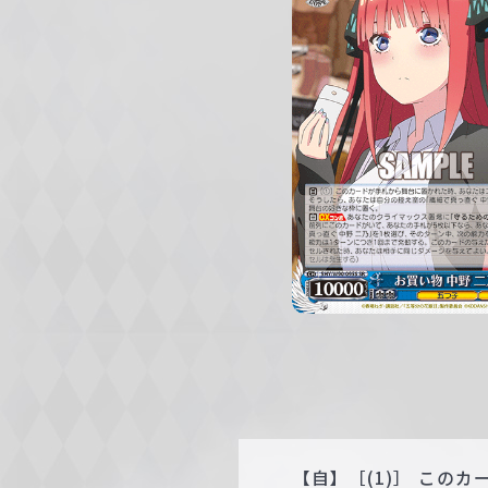
c
h
w
a
r
z
【自】［(1)］ この