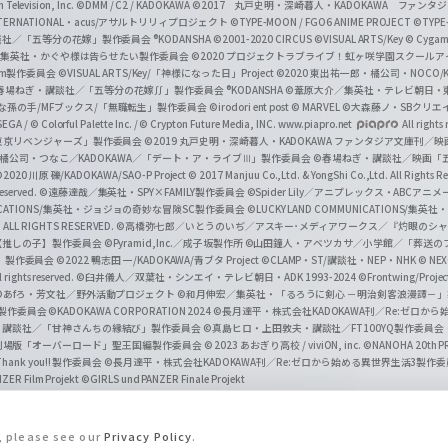
Television, Inc.
©DMM / C2 / KADOKAWA
©2017 丸戸史明・深崎暮人・KADOKAWA ファン
INTERNATIONAL・acus/アサルトリリィプロジェクト
©TYPE-MOON / FGO6 ANIME PROJECT
©TYPE
社／「五等分の花嫁」製作委員会 ®KODANSHA
©2001-2020 CIRCUS
©VISUAL ARTS/Key
© Cygame
／集英社・かぐや様は告らせたい製作委員会
©2020 プロジェクトラブライブ！虹ヶ咲学園スクール
asm製作委員会
©VISUAL ARTS/Key/「神様になった日」Project
©2020 東出祐一郎・橘公司・NOCO
春場ねぎ・講談社／「五等分の花嫁∬」製作委員会 ®KODANSHA
©葦原大介／集英社・テレビ朝日・
な孫の手/MFブックス/「無職転生」製作委員会
©irodori ent post
© MARVEL
©大森藤ノ・SBクリエ
EGA / © Colorful Palette Inc. / © Crypton Future Media, INC. www.piapro.net
All rights
東京リベンジャーズ」製作委員会
©2019 丸戸史明・深崎暮人・KADOKAWA ファンタジア文庫刊
9 橘公司・つなこ／KADOKAWA／「デート・ア・ライブⅢ」製作委員会
©春場ねぎ・講談社／映画「五等
2020 川原 礫/KADOKAWA/SAO-P Project
© 2017 Manjuu Co.,Ltd. & YongShi Co.,Ltd. All Rights R
eserved.
©遠藤達哉／集英社・SPY×FAMILY製作委員会
©Spider Lily／アニプレックス・ABCアニ
UNICATIONS/集英社・ジョジョの奇妙な冒険SC製作委員会
©LUCKY LAND COMMUNICATIONS
ALL RIGHTS RESERVED.
©高橋弥七郎／いとうのいぢ／アスキー･メディアワークス／『灼眼のシャ
【推しの子】製作委員会
©Pyramid,Inc.／成子坂製作所
©山田鐘人・アベツカサ／小学館／「葬送の
」製作委員会
©2022 鴨志田 一/KADOKAWA/青ブタ Project ©CLAMP・ST/講談社・NEP・NHK
© NEXO
rights reserved.
©臼井儀人／双葉社・シンエイ・テレビ朝日・ADK 1993-2024 ©Frontwing/Projec
©あfろ・芳文社／野外活動プロジェクト
©和月伸宏／集英社・「るろうに剣心 －明治剣客浪漫譚－
」製作委員会
©KADOKAWA CORPORATION 2024
©長月達平・株式会社KADOKAWA刊／Re:ゼロか
・講談社／「甘神さんちの縁結び」製作委員会
©真島ヒロ・上田敦夫・講談社／FT100YQ製作委員
／劇場版「オーバーロード」聖王国編製作委員会
© 2023 あおぎり高校 / viviON, inc.
©NANOHA 20th 
k you!! 製作委員会
©長月達平・株式会社KADOKAWA刊／Re:ゼロから始める異世界生活3製作
ZER Film Projekt
©GIRLS und PANZER Finale Projekt
s, please see our
Privacy Policy
.