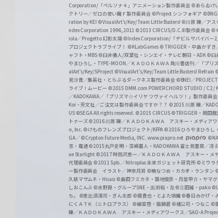
a
Corporation/「ペルソナ４」アニメーション製作委員会
©あらゐけ
クトリー／ゼロの使い魔Ｆ製作委員会
©Project シンフォギア
©BNG
r
ration by KEI
©VisualArt's/Key/Team Little Busters!
©川原 礫／アスキ
z
ndex Corporation 1996,2011
©2013 CIRCUS/D.C.III製作委員会
©
iola／Progetto 幻影太陽
©Index Corporation/「デビルサバ
プロジェクトラブライブ！
©KLabGames
© TRIGGER・中島か
ャフト・MBS
©臼井儀人/双葉社・シンエイ・テレビ朝日・ADK
©臼
やまひろし・TYPE-MOON／ＫＡＤＯＫＡＷＡ 角川書店刊／「プ
alArt's/Key/SProject
©VisualArt's/Key/Team Little Busters! Refrain
見沙貴／集英社・とらぶるダークネス製作委員会
©BNEI／PROJECT 
ライブ！ムービー
©2015 DMM.com POWERCHORD STUDIO / C2 / KA
／KADOKAWA／「プリズマ☆イリヤ ツヴァイ ヘルツ！」製作委員
Koi・芳文社／ご注文は製作委員会ですか？？
©2015 川原 礫／KA
US ©SEGA All rights reserved.
©2015 CIRCUS
©TRIGGER・岡
トナーズ
©2016 川原 礫／ＫＡＤＯＫＡＷＡ アスキー・メディアワークス刊
o, Inc. ©けものフレンズプロジェクト/KFPA
©2016 ひろやまひろし
GA／ ©Crypton Future Media, INC. www.piapro.net
©NA
京・電通
©2015丸戸史明・深崎暮人・KADOKAWA 富士見書房／
ue Starlight
©2017 時雨沢恵一／ＫＡＤＯＫＡＷＡ アスキー・メディアワー
代理委員会
©2011 5pb.／Nitroplus 未来ガジェット研究所
©ミウラ
ー製作委員会 イラスト／神奈月昇
©暁なつめ・カカオ・ランタン
久慈マサムネ・Hisasi
©島田フミカネ・築地俊彦・月並甲介・ヤマ
しおこんぶ
©水野良・グループSNE・出渕裕・左
©三田誠・pako
©
ち。
©恵比須清司・ぎん太郎
©鏡貴也・とよた瑣織
©春日みかげ・
にくＡＴＫ（ニトロプラス）
©細音啓・猫鍋蒼
©橘公司・つなこ
©
礫／ＫＡＤＯＫＡＷＡ アスキー・メディアワークス／SAO-A Projec