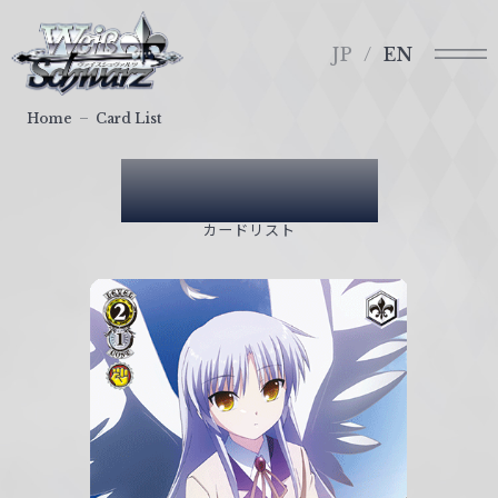
メ
ヴ
ニ
ァ
JP
EN
ュ
イ
ー
ス
Home
Card List
シ
ュ
Card List
ヴ
ァ
カードリスト
ル
ツ
｜
W
e
i
ß
S
c
h