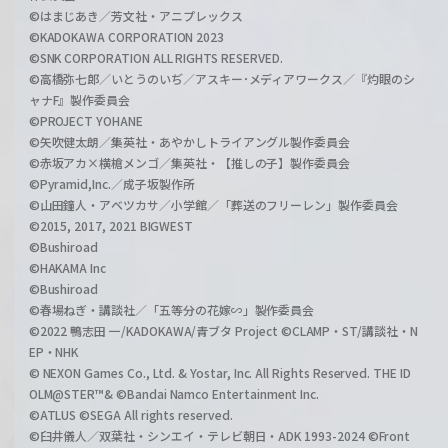
©はまじあき／芳文社・アニプレックス
©KADOKAWA CORPORATION 2023
©SNK CORPORATION ALL RIGHTS RESERVED.
©高橋弥七郎／いとうのいぢ／アスキー･メディアワークス／『灼眼のシ
ャナF』製作委員会
©PROJECT YOHANE
©矢吹健太朗／集英社・あやかしトライアングル製作委員会
©赤坂アカ×横槍メンゴ／集英社・【推しの子】製作委員会
©Pyramid,Inc.／成子坂製作所
©山田鐘人・アベツカサ／小学館／「葬送のフリーレン」製作委員会
©2015, 2017, 2021 BIGWEST
©Bushiroad
©HAKAMA Inc
©Bushiroad
©春場ねぎ・講談社／「五等分の花嫁∽」製作委員会
©2022 鴨志田 一/KADOKAWA/青ブタ Project ©CLAMP・ST/講談社・N
EP・NHK
© NEXON Games Co., Ltd. & Yostar, Inc. All Rights Reserved. THE ID
OLM@STER™& ©Bandai Namco Entertainment Inc.
©ATLUS ©SEGA All rights reserved.
©臼井儀人／双葉社・シンエイ・テレビ朝日・ADK 1993-2024 ©Front