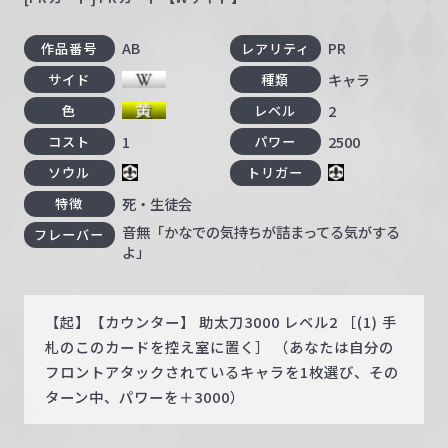
AB
PR
作品番号
レアリティ
キャラ
サイド
種類
2
色
レベル
1
2500
コスト
パワー
ソウル
トリガー
死・生徒会
特徴
音無「かなでの気持ちが詰まってる気がする
フレーバー
よ」
【起】【カウンター】 助太刀3000 レベル2 ［(1) 手
札のこのカードを控え室に置く］ （あなたは自分の
フロントアタックされているキャラを1枚選び、その
ターン中、パワーを＋3000）