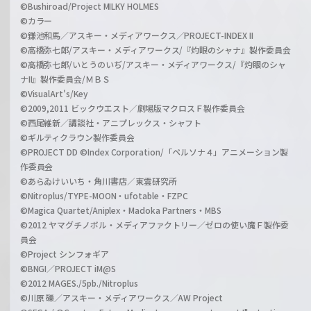
©Bushiroad/Project MILKY HOLMES
©カラー
©鎌池和馬／アスキー・メディアワークス／PROJECT-INDEX II
©高橋弥七郎/アスキー・メディアワークス/『灼眼のシャナ』製作委員会
©高橋弥七郎/いとうのいぢ/アスキー・メディアワークス/『灼眼のシャ
ナII』製作委員会/ＭＢＳ
©VisualArt's/Key
©2009,2011 ビックウエスト／劇場版マクロスＦ製作委員会
©西尾維新／講談社・アニプレックス・シャフト
©ギルティクラウン製作委員会
©PROJECT DD ©Index Corporation/「ペルソナ４」アニメーション製
作委員会
©あらゐけいいち・角川書店／東雲研究所
©Nitroplus/TYPE-MOON・ufotable・FZPC
©Magica Quartet/Aniplex・Madoka Partners・MBS
©2012 ヤマグチノボル・メディアファクトリー／ゼロの使い魔Ｆ製作委
員会
©Project シンフォギア
©BNGI／PROJECT iM@S
©2012 MAGES./5pb./Nitroplus
©川原 礫／アスキー・メディアワークス／AW Project