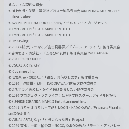
えない♭な製作委員会
©川上泰樹・伏瀬・講談社／転スラ製作委員会 ©REKI KAWAHARA 2019
illust：abec
©AZONE INTERNATIONAL・acus/アサルトリリィプロジェクト
©TYPE-MOON / FGO6 ANIME PROJECT
©TYPE-MOON / FGO7 ANIME PROJECT
©Frontwing
©2013 橘公司・つなこ／富士見書房／「デート･ア･ライブ」製作委員会
©春場ねぎ・講談社／「五等分の花嫁」製作委員会 ®KODANSHA
©2001-2020 CIRCUS
©VISUAL ARTS/Key
© Cygames, Inc.
© 宮島礼吏・講談社／「彼女、お借りします」製作委員会
©2020 夕蜜柑・狐印／KADOKAWA／防振り製作委員会
©赤坂アカ／集英社・かぐや様は告らせたい製作委員会
©2020 プロジェクトラブライブ！虹ヶ咲学園スクールアイドル同好会
©SUNRISE ©BANDAI NAMCO Entertainment Inc.
©2019 ひろやまひろし・TYPE-MOON／KADOKAWA／Prisma☆Phanta
sm製作委員会
©VISUAL ARTS/Key/「神様になった日」Project
©2020 東出祐一郎・橘公司・NOCO/KADOKAWA/「デート・ア・バレッ