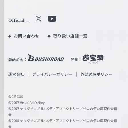
ヴ
ァ
ル
Official
X
Y
ツ
o
｜
お問い合わせ
取り扱い店舗一覧
u
W
T
e
u
i
b
商品企画：
開発：
ß
e
S
O
運営会社
プライバシーポリシー
外部送信ポリシー
c
f
h
f
w
i
a
©CIRCUS
c
©2007 VisualArt's/Key
r
i
©2007 ヤマグチノボル･メディアファクトリー／ゼロの使い魔製作委員
z
会
a
©2008 ヤマグチノボル･メディアファクトリー／ゼロの使い魔製作委員
l
会