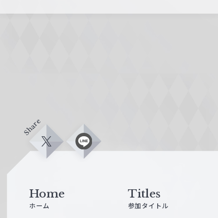
Share
X
L
i
n
e
Home
Titles
ホーム
参加タイトル