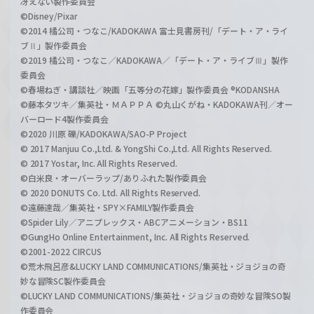
冴えない製作委員会
©Disney/Pixar
©2014 橘公司・つなこ/KADOKAWA 富士見書房刊/「デート・ア・ライ
ブⅡ」製作委員会
©2019 橘公司・つなこ／KADOKAWA／「デート・ア・ライブⅢ」製作
委員会
©春場ねぎ・講談社／映画「五等分の花嫁」製作委員会 ®KODANSHA
©藤本タツキ／集英社・ＭＡＰＰＡ ©丸山くがね・KADOKAWA刊／オー
バーロード4製作委員会
©2020 川原 礫/KADOKAWA/SAO-P Project
© 2017 Manjuu Co.,Ltd. & YongShi Co.,Ltd. All Rights Reserved.
© 2017 Yostar, Inc. All Rights Reserved.
©白米良・オーバーラップ/ありふれた製作委員会
© 2020 DONUTS Co. Ltd. All Rights Reserved.
©遠藤達哉／集英社・SPY×FAMILY製作委員会
©Spider Lily／アニプレックス・ABCアニメーション・BS11
©GungHo Online Entertainment, Inc. All Rights Reserved.
©2001-2022 CIRCUS
©荒木飛呂彦&LUCKY LAND COMMUNICATIONS/集英社・ジョジョの奇
妙な冒険SC製作委員会
©LUCKY LAND COMMUNICATIONS/集英社・ジョジョの奇妙な冒険SO製
作委員会