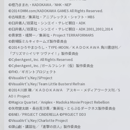
©橙乃ままれ・KADOKAWA／NHK・NEP
©2014 DMM.com/KADOKAWA GAMES All Rights Reserved.
©古味直志／集英社・アニプレックス・シャフト・MBS
©臼井儀人/双葉社・シンエイ・テレビ朝日・ADK
©臼井儀人/双葉社・シンエイ・テレビ朝日・ADK 2001,2002,2014
©貴家悠・橘賢一／集英社・Project TERRAFORMARS
©劇場版ミルキィホームズ製作委員会
©2014 ひろやまひろし・TYPE-MOON／ＫＡＤＯＫＡＷＡ 角川書店刊／
「プリズマ☆イリヤ ツヴァイ！」製作委員会
©CyberAgent, Inc. All Rights Reserved.
©CyberAgent, Inc. /ガールフレンド（仮）製作委員会
©FHO／ギガントプロジェクト
©VisualArt's/Key/SProject
©VisualArt's/Key/Team Little Busters! Refrain
©2014 川原 礫／ＫＡＤＯＫＡＷＡ アスキー・メディアワークス刊／S
AOⅡ Project
©Magica Quartet／Aniplex・Madoka Movie Project Rebellion
©矢吹健太朗・長谷見沙貴／集英社・とらぶるダークネス製作委員会
©BNEI／PROJECT CINDERELLA ©PROJECT DD3
©VisualArt's/Key/Charlotte Project
©諫山創・講談社／「進撃の巨人」製作委員会