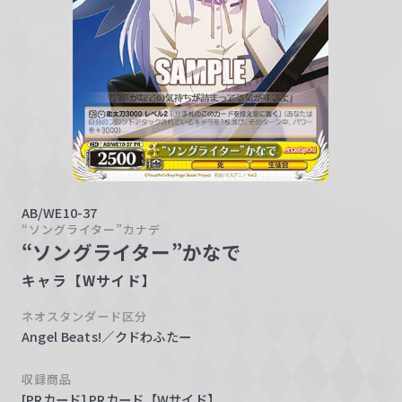
w
a
r
z
AB/WE10-37
“ソングライター”カナデ
“ソングライター”かなで
キャラ【Wサイド】
ネオスタンダード区分
Angel Beats!／クドわふたー
収録商品
[PRカード] PRカード【Wサイド】