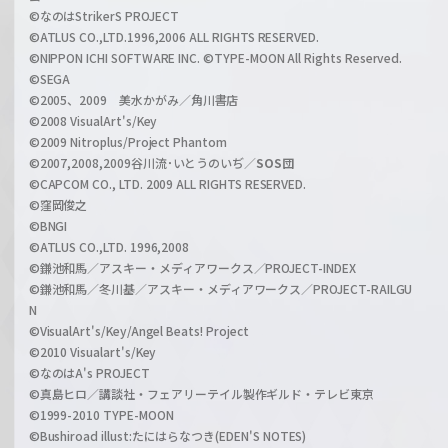
C
©なのはStrikerS PROJECT
h
©ATLUS CO.,LTD.1996,2006 ALL RIGHTS RESERVED.
a
©NIPPON ICHI SOFTWARE INC. ©TYPE-MOON All Rights Reserved.
n
©SEGA
©2005、2009 美水かがみ／角川書店
n
©2008 VisualArt's/Key
e
©2009 Nitroplus/Project Phantom
l
©2007,2008,2009谷川流･いとうのいぢ／
SOS団
©CAPCOM CO., LTD. 2009 ALL RIGHTS RESERVED.
©窪岡俊之
©BNGI
©ATLUS CO.,LTD. 1996,2008
©鎌池和馬／アスキー・メディアワークス／PROJECT-INDEX
©鎌池和馬／冬川基／アスキー・メディアワークス／PROJECT-RAILGU
N
©VisualArt's/Key/Angel Beats! Project
©2010 Visualart's/Key
©なのはA's PROJECT
©真島ヒロ／講談社・フェアリーテイル製作ギルド・テレビ東京
©1999-2010 TYPE-MOON
©Bushiroad illust:たにはらなつき(EDEN'S NOTES)