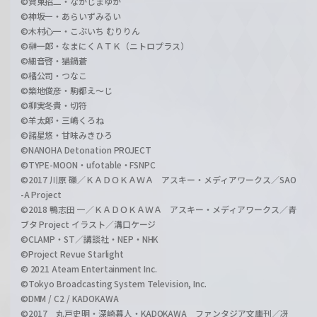
©賀東招二・なかじまゆか
©神坂一・あらいずみるい
©木村心一・こぶいち むりりん
©榊一郎・なまにくＡＴＫ（ニトロプラス）
©細音啓・猫鍋蒼
©橘公司・つなこ
©築地俊彦・駒都え～じ
©柳実冬貴・切符
©羊太郎・三嶋くろね
©諸星悠・甘味みきひろ
©NANOHA Detonation PROJECT
©TYPE-MOON・ufotable・FSNPC
©2017 川原 礫／ＫＡＤＯＫＡＷＡ アスキー・メディアワークス／SAO
-A Project
©2018 鴨志田 一／ＫＡＤＯＫＡＷＡ アスキー・メディアワークス／青
ブタ Project イラスト／溝口ケージ
©CLAMP・ST／講談社・NEP・NHK
©Project Revue Starlight
© 2021 Ateam Entertainment Inc.
©Tokyo Broadcasting System Television, Inc.
©DMM / C2 / KADOKAWA
©2017 丸戸史明・深崎暮人・KADOKAWA ファンタジア文庫刊／冴