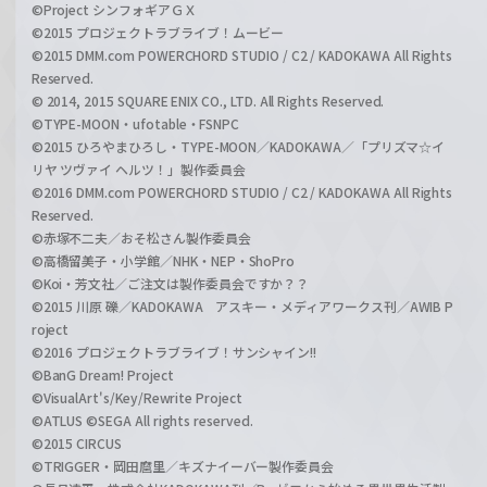
©Project シンフォギアＧＸ
©2015 プロジェクトラブライブ！ムービー
©2015 DMM.com POWERCHORD STUDIO / C2 / KADOKAWA All Rights
Reserved.
© 2014, 2015 SQUARE ENIX CO., LTD. All Rights Reserved.
©TYPE-MOON・ufotable・FSNPC
©2015 ひろやまひろし・TYPE-MOON／KADOKAWA／「プリズマ☆イ
リヤ ツヴァイ ヘルツ！」製作委員会
©2016 DMM.com POWERCHORD STUDIO / C2 / KADOKAWA All Rights
Reserved.
©赤塚不二夫／おそ松さん製作委員会
©高橋留美子・小学館／NHK・NEP・ShoPro
©Koi・芳文社／ご注文は製作委員会ですか？？
©2015 川原 礫／KADOKAWA アスキー・メディアワークス刊／AWIB P
roject
©2016 プロジェクトラブライブ！サンシャイン!!
©BanG Dream! Project
©VisualArt's/Key/Rewrite Project
©ATLUS ©SEGA All rights reserved.
©2015 CIRCUS
©TRIGGER・岡田麿里／キズナイーバー製作委員会