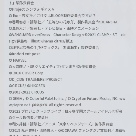
ト」製作委員会
©Project シンフォギアＸＶ
© Koi・芳文社／ご注文はBLOOM製作委員会ですか？
©春場ねぎ・講談社／「五等分の花嫁∬」製作委員会 ®KODANSHA
©葦原大介／集英社・テレビ朝日・東映アニメーション
©VANGUARD overDress Character Design ©2021 CLAMP・ST de
sign:伊藤彰 illust:Kinema citrus/獣道
©理不尽な孫の手/MFブックス/「無職転生」製作委員会
©irodori ent post
© MARVEL
©大森藤ノ・SBクリエイティブ/ダンまち4製作委員会
© 2016 COVER Corp.
©D_CIDE TRAUMEREI PROJECT
©CIRCUS/ ©HIKOSEN
©2001-2021 CIRCUS
© SEGA / © Colorful Palette Inc. / © Crypton Future Media, INC. ww
w.piapro.net
All rights reserved.
©2022 プロジェクトラブライブ！虹ヶ咲学園スクールアイドル同好会
©クール教信者／双葉社
©和久井健・講談社／アニメ「東京リベンジャーズ」製作委員会
©2019 丸戸史明・深崎暮人・KADOKAWA ファンタジア文庫刊／映画も