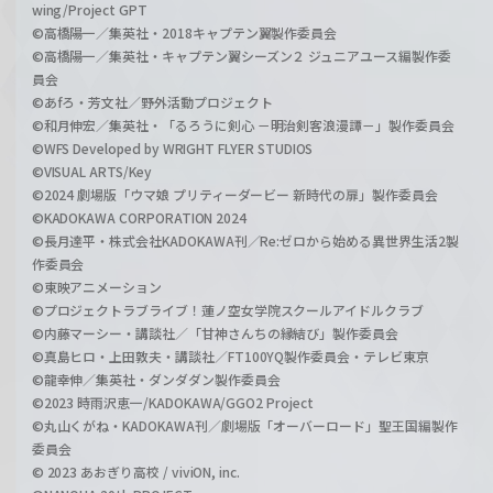
wing/Project GPT
©高橋陽一／集英社・2018キャプテン翼製作委員会
©高橋陽一／集英社・キャプテン翼シーズン２ ジュニアユース編製作委
員会
©あfろ・芳文社／野外活動プロジェクト
©和月伸宏／集英社・「るろうに剣心 －明治剣客浪漫譚－」製作委員会
©WFS Developed by WRIGHT FLYER STUDIOS
©VISUAL ARTS/Key
©2024 劇場版「ウマ娘 プリティーダービー 新時代の扉」製作委員会
©KADOKAWA CORPORATION 2024
©長月達平・株式会社KADOKAWA刊／Re:ゼロから始める異世界生活2製
作委員会
©東映アニメーション
©プロジェクトラブライブ！蓮ノ空女学院スクールアイドルクラブ
©内藤マーシー・講談社／「甘神さんちの縁結び」製作委員会
©真島ヒロ・上田敦夫・講談社／FT100YQ製作委員会・テレビ東京
©龍幸伸／集英社・ダンダダン製作委員会
©2023 時雨沢恵一/KADOKAWA/GGO2 Project
©丸山くがね・KADOKAWA刊／劇場版「オーバーロード」聖王国編製作
委員会
© 2023 あおぎり高校 / viviON, inc.