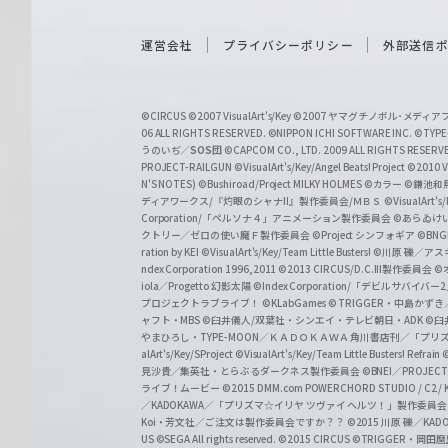
e
i
運営会社
プライバシーポリシー
外部送信
ß
S
©CIRCUS
©2007 VisualArt's/Key
©2007 ヤマグチノボル･メデ
c
06 ALL RIGHTS RESERVED.
©NIPPON ICHI SOFTWARE INC. ©TYPE-
うのいぢ／
SOS団
©CAPCOM CO., LTD. 2009 ALL RIGHTS RESERV
h
PROJECT-RAILGUN
©VisualArt's/Key/Angel Beats! Project
©2010 Vi
w
N'S NOTES)
©Bushiroad/Project MILKY HOLMES
©カラー
©鎌池和馬
ディアワークス/『灼眼のシャナII』製作委員会/ＭＢＳ
©VisualArt's
a
Corporation/「ペルソナ４」アニメーション製作委員会
©あらゐけ
クトリー／ゼロの使い魔Ｆ製作委員会
©Project シンフォギア
©BNG
r
ration by KEI
©VisualArt's/Key/Team Little Busters!
©川原 礫／アスキ
z
ndex Corporation 1996,2011
©2013 CIRCUS/D.C.III製作委員会
©
iola／Progetto 幻影太陽
©Index Corporation/「デビルサバ
プロジェクトラブライブ！
©KLabGames
© TRIGGER・中島か
ャフト・MBS
©臼井儀人/双葉社・シンエイ・テレビ朝日・ADK
©臼
やまひろし・TYPE-MOON／ＫＡＤＯＫＡＷＡ 角川書店刊／「プ
alArt's/Key/SProject
©VisualArt's/Key/Team Little Busters! Refrain
見沙貴／集英社・とらぶるダークネス製作委員会
©BNEI／PROJECT 
ライブ！ムービー
©2015 DMM.com POWERCHORD STUDIO / C2 / KA
／KADOKAWA／「プリズマ☆イリヤ ツヴァイ ヘルツ！」製作委員
Koi・芳文社／ご注文は製作委員会ですか？？
©2015 川原 礫／KA
US ©SEGA All rights reserved.
©2015 CIRCUS
©TRIGGER・岡