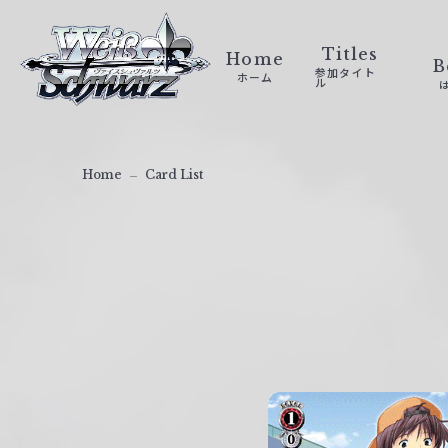
ヴ
ァ
Titles
Home
B
参加タイト
ホーム
イ
ル
ス
シ
ュ
Home
Card List
ヴ
ァ
ル
ツ
｜
W
e
i
ß
S