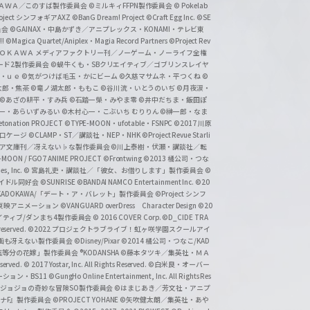
ＡＤＯＫＡＷＡ／このすば製作委員会
©ミルキィFFPN製作委員会
© Pokelab
roject シンフォギアAXZ
©BanG Dream! Project
©Craft Egg Inc.
©SE
員会
©GAINAX・中島かずき／アニプレックス・KONAMI・テレビ東
!
©Magica Quartet/Aniplex・Magia Record Partners
©Project Rev
ＡＤＯＫＡＷＡ メディアファクトリー刊／ノーゲーム・ノーライフ全権
ード2製作委員会
©蝸牛くも・SBクリエイティブ／ゴブリンスレイヤ
・ｕｅ ©気がつけば毛玉・かにビーム
©久慈マサムネ・平つくね
©
太郎・焦茶
©竜ノ湖太郎・ももこ
©谷川流・いとうのいぢ
©月夜涙・
©あざの耕平・すみ兵 ©石踏一榮・みやま零
©井中だちま・飯田ぽ
一・あらいずみるい
©木村心一・こぶいち むりりん
©榊一郎・なま
tonation PROJECT
©TYPE-MOON・ufotable・FSNPC
©2017 川原
溝口ケージ
©CLAMP・ST／講談社・NEP・NHK
©Project Revue Starli
タジア文庫刊／冴えない♭な製作委員会
©川上泰樹・伏瀬・講談社／転
-MOON / FGO7 ANIME PROJECT
©Frontwing
©2013 橘公司・つな
s, Inc.
© 宮島礼吏・講談社／「彼女、お借りします」製作委員会
©
アイドル同好会
©SUNRISE ©BANDAI NAMCO Entertainment Inc.
©20
/KADOKAWA/「デート・ア・バレット」製作委員会
©Project シンフ
東映アニメーション
©VANGUARD overDress Character Design ©20
イティブ/ダンまち4製作委員会
© 2016 COVER Corp.
©D_CIDE TRA
 reserved.
©2022 プロジェクトラブライブ！虹ヶ咲学園スクールアイ
／映画も冴えない製作委員会
©Disney/Pixar
©2014 橘公司・つなこ/KAD
分の花嫁」製作委員会 ®KODANSHA
©藤本タツキ／集英社・ＭＡ
eserved.
© 2017 Yostar, Inc. All Rights Reserved.
©白米良・オーバー
メーション・BS11
©GungHo Online Entertainment, Inc. All Rights Res
/集英社・ジョジョの奇妙な冒険SO製作委員会
©はまじあき／芳文社・アニプ
ナF』製作委員会
©PROJECT YOHANE
©矢吹健太朗／集英社・あや