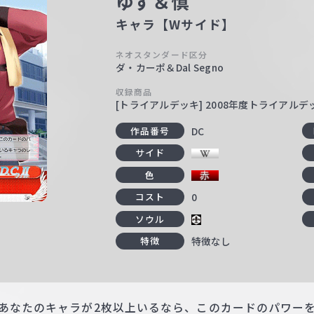
ゆず＆慎
キャラ【Wサイド】
ネオスタンダード区分
ダ・カーポ＆Dal Segno
収録商品
[トライアルデッキ] 2008年度トライアル
DC
作品番号
サイド
色
0
コスト
ソウル
特徴なし
特徴
あなたのキャラが2枚以上いるなら、このカードのパワーを＋