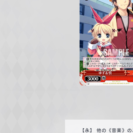
c
h
w
a
r
z
【永】 他の《音楽》の