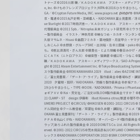
トナーズ
©2016 川原 礫／ＫＡＤＯＫＡＷＡ アスキー・メディアワークス刊
o, Inc. ©けものフレンズプロジェクト/KFPA
©2016 ひろやまひろし
GA／ ©Crypton Future Media, INC. www.piapro.net
©NA
京・電通
©2015丸戸史明・深崎暮人・KADOKAWA 富士見書房／
ue Starlight
©2017 時雨沢恵一／ＫＡＤＯＫＡＷＡ アスキー・メディアワー
代理委員会
©2011 5pb.／Nitroplus 未来ガジェット研究所
©ミウラ
ー製作委員会 イラスト／神奈月昇
©暁なつめ・カカオ・ランタン
久慈マサムネ・Hisasi
©島田フミカネ・築地俊彦・月並甲介・ヤマ
しおこんぶ
©水野良・グループSNE・出渕裕・左
©三田誠・pako
©
ち。
©恵比須清司・ぎん太郎
©鏡貴也・とよた瑣織
©春日みかげ・
にくＡＴＫ（ニトロプラス）
©細音啓・猫鍋蒼
©橘公司・つなこ
©
礫／ＫＡＤＯＫＡＷＡ アスキー・メディアワークス／SAO-A Projec
ght
© 2021 Ateam Entertainment Inc.
©Tokyo Broadcasting System 
スラ製作委員会 ©REKI KAWAHARA 2019 illust：abec
©AZONE 
こ／富士見書房／「デート･ア･ライブ」製作委員会
©春場ねぎ・講談
2020 夕蜜柑・狐印／KADOKAWA／防振り製作委員会
©赤坂アカ
19 ひろやまひろし・TYPE-MOON／KADOKAWA／Prisma☆Phant
ォギアＸＶ
© Koi・芳文社／ご注文はBLOOM製作委員会ですか？
©
21 CLAMP・ST design:伊藤彰 illust:Kinema citrus/獣道
©理不尽
UMEREI PROJECT
©CIRCUS/ ©HIKOSEN
©2001-2021 CIRCUS
© S
ドル同好会
©クール教信者／双葉社
©和久井健・講談社／アニメ「
OKAWA 富士見書房刊/「デート・ア・ライブⅡ」製作委員会
©201
ＰＰＡ ©丸山くがね・KADOKAWA刊／オーバーロード4製作委員会
©
ラップ/ありふれた製作委員会
© 2020 DONUTS Co. Ltd. All Rights R
erved.
©2001-2022 CIRCUS
©荒木飛呂彦&LUCKY LAND COMM
レックス
©KADOKAWA CORPORATION 2023
©SNK CORPORATION 