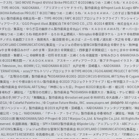
／SAO MOVIE Project
©ViVid Strike PROJECT ©2016 暁なつめ・三嶋くろね／Ｋ
a
・TYPE-MOON／KADOKAWA／「プリズマ☆イリヤ ドライ!!」製作委員会
©Project Luck & Logic
©P
NOHA Reflection PROJECT
©2017 暁なつめ・三嶋くろね／ＫＡＤＯＫＡＷＡ／このすば２製作委
n
冴えない製作委員会
©東出祐一郎・TYPE-MOON / FAPC
©2017 プロジェクトラブライブ！サンシャイン!
n
クス／GGO Project illust.黒星紅白
TM ©TOHO CO., LTD.
©2014 榎宮祐・株式会社Ｋ
タダヒロ／集英社・ゆらぎ荘の幽奈さん製作委員会
©丸山くがね・ＫＡＤＯＫＡＷＡ刊／オーバーロ
e
©暁なつめ・三嶋くろね
©岩井恭平・るろお
©上栖綴人・Nitroplus
©春日部タケル・ユキヲ
©枯野瑛
グチノボル
©島田フミカネ・南房秀久・飯沼俊規
©しめさば・ぶーた
©竜ノ湖太郎・天之有
©竜ノ湖
l
LUCKY LAND COMMUNICATIONS/集英社・ジョジョの奇妙な冒険GW製作委員会
©葵せきな・狗神煌
みやま零 ©春日みかげ・みやま零・深井涼介
©賀東招二・四季童子
©賀東招二・なかじまゆか
©神坂
築地俊彦・駒都え～じ
©柳実冬貴・切符
©羊太郎・三嶋くろね
©諸星悠・甘味みきひろ
©NANOHA De
t
©2018 鴨志田 一／ＫＡＤＯＫＡＷＡ アスキー・メディアワークス／青ブタ Project イラスト／
Television, Inc.
©DMM / C2 / KADOKAWA
©2017 丸戸史明・深崎暮人・KADOKAWA ファン
INTERNATIONAL・acus/アサルトリリィプロジェクト
©TYPE-MOON / FGO6 ANIME PROJECT
©TYPE
社／「五等分の花嫁」製作委員会 ®KODANSHA
©2001-2020 CIRCUS
©VISUAL ARTS/Key
© Cygame
／集英社・かぐや様は告らせたい製作委員会
©2020 プロジェクトラブライブ！虹ヶ咲学園スクール
asm製作委員会
©VISUAL ARTS/Key/「神様になった日」Project
©2020 東出祐一郎・橘公司・NOCO
春場ねぎ・講談社／「五等分の花嫁∬」製作委員会 ®KODANSHA
©葦原大介／集英社・テレビ朝日・
な孫の手/MFブックス/「無職転生」製作委員会
©irodori ent post
© MARVEL
©大森藤ノ・SBクリエ
EGA / © Colorful Palette Inc. / © Crypton Future Media, INC. www.piapro.net
All rights
東京リベンジャーズ」製作委員会
©2019 丸戸史明・深崎暮人・KADOKAWA ファンタジア文庫刊
9 橘公司・つなこ／KADOKAWA／「デート・ア・ライブⅢ」製作委員会
©春場ねぎ・講談社／映画「五等
2020 川原 礫/KADOKAWA/SAO-P Project
© 2017 Manjuu Co.,Ltd. & YongShi Co.,Ltd. All Rights R
eserved.
©遠藤達哉／集英社・SPY×FAMILY製作委員会
©Spider Lily／アニプレックス・ABCアニ
UNICATIONS/集英社・ジョジョの奇妙な冒険SC製作委員会
©LUCKY LAND COMMUNICATIONS
ALL RIGHTS RESERVED.
©高橋弥七郎／いとうのいぢ／アスキー･メディアワークス／『灼眼のシャ