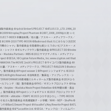
い魔製作委員会
©なのはStrikerS PROJECT
©ATLUS CO.,LTD.1996,20
©2009 Nitroplus/Project Phantom
©2007,2008,2009谷川流･いと
CT-INDEX
©鎌池和馬／冬川基／アスキー・メディアワークス／
京
©1999-2010 TYPE-MOON
©Bushiroad illust:たにはらなつき(EDE
『灼眼のシャナ』製作委員会
©高橋弥七郎/いとうのいぢ/アスキー・メ
クス・シャフト
©ギルティクラウン製作委員会
©PROJECT DD ©Index
lex・Madoka Partners・MBS
©2012 ヤマグチノボル・メディアファ
ject
©SEGA / ©Crypton Future Media, Inc. www.crypton.net Illust
NANOHA The MOVIE 2nd A's PROJECT
©サイコパス製作委員会
©I
基／アスキー・メディアワークス／PROJECT-RAILGUN S
©sole;v
リヤ」製作委員会
©Project wooser 2
©Project シンフォギアＧ
©2013
 All Rights Reserved.
©古味直志／集英社・アニプレックス・シ
ERRAFORMARS
©劇場版ミルキィホームズ製作委員会
©2014 ひろ
nc. /ガールフレンド（仮）製作委員会
©FHO／ギガントプロジェクト
©Visu
et／Aniplex・Madoka Movie Project Rebellion
©矢吹健太朗・長谷
人」製作委員会
©Project シンフォギアＧＸ
©2015 プロジェクトラブ
-MOON・ufotable・FSNPC
©2015 ひろやまひろし・TYPE-MOON
おそ松さん製作委員会
©高橋留美子・小学館／NHK・NEP・ShoPro
©
ン!!
©BanG Dream! Project
©VisualArt's/Key/Rewrite Project
©ATL
活製作委員会
©&™Lucasfilm Ltd.
©SEGA／チェンクロ・フィルムパー