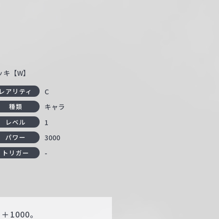
デッキ【W】
C
レアリティ
キャラ
種類
1
レベル
3000
パワー
-
トリガー
1000。