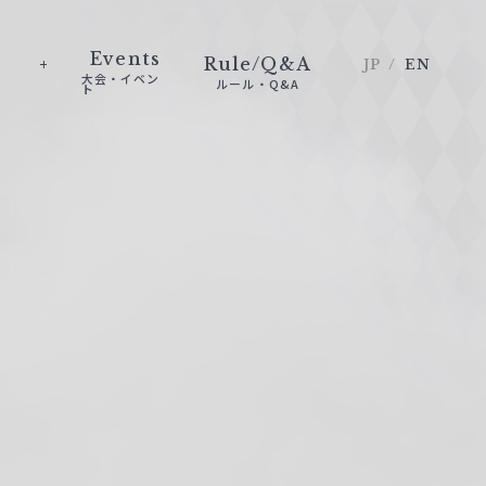
Events
Rule/Q&A
JP
EN
大会・イベン
ルール・Q&A
ト