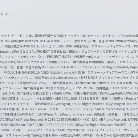
o
ポリシー
u
T
u
ィアファクトリー／ゼロの使い魔製作委員会
©2008 ヤマグチノボル･メディアファクトリー／ゼロの使
b
MOON All Rights Reserved.
©SEGA
©2005、2009 美水かがみ／角川書店
©2008 VisualArt's/Key
ED.
©窪岡俊之
©BNGI
©ATLUS CO.,LTD. 1996,2008
©鎌池和馬／アスキー・メディアワークス／PROJE
e
sualart's/Key
©なのはA's PROJECT
©真島ヒロ／講談社・フェアリーテイル製作ギルド・テレビ東
／アスキー・メディアワークス／PROJECT-INDEX II
©高橋弥七郎/アスキー・メディアワークス/
O
/Key
©2009,2011 ビックウエスト／劇場版マクロスＦ製作委員会
©西尾維新／講談社・アニプレッ
f
いいち・角川書店／東雲研究所
©Nitroplus/TYPE-MOON・ufotable・FZPC
©Magica Quartet/Anip
I／PROJECT iM@S
©2012 MAGES./5pb./Nitroplus
©川原 礫／アスキー・メディアワークス／AW Pro
f
ー・メディアワークス／SAO Project
©vividred project・MBS ©2013 プロジェクトラブライブ！
©
i
オケアノス／「翠星のガルガンティア」製作委員会
©2013 Nippon Ichi Software, Inc.
©鎌池和馬／冬川
イバー2」アニメーション製作委員会
©2013 ひろやまひろし・TYPE-MOON・角川書店／「プリズマ☆イ
c
ずき／キルラキル製作委員会
©橙乃ままれ・KADOKAWA／NHK・NEP
©2014 DMM.com/KADOKAWA GAMES
井儀人/双葉社・シンエイ・テレビ朝日・ADK 2001,2002,2014
©貴家悠・橘賢一／集英社・Project T
i
リズマ☆イリヤ ツヴァイ！」製作委員会
©CyberAgent, Inc. All Rights Reserved.
©CyberAgent, I
a
©2014 川原 礫／ＫＡＤＯＫＡＷＡ アスキー・メディアワークス刊／SAOⅡ Project
©Magica Quart
CINDERELLA ©PROJECT DD3
©VisualArt's/Key/Charlotte Project
©諫山創・講談社／「進撃の巨
l
DOKAWA All Rights Reserved.
© 2014, 2015 SQUARE ENIX CO., LTD. All Rights Reserved.
©TYPE
会
©2016 DMM.com POWERCHORD STUDIO / C2 / KADOKAWA All Rights Reserved.
©赤塚不二夫／
C
DOKAWA アスキー・メディアワークス刊／AWIB Project
©2016 プロジェクトラブライブ！サンシャイ
h
田麿里／キズナイーバー製作委員会
©長月達平・株式会社KADOKAWA刊／Re:ゼロから始める異世界生