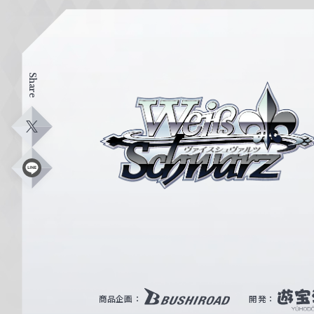
Share
ヴ
ァ
イ
X
ス
シ
L
i
ュ
n
e
ヴ
ァ
ル
ツ
｜
商品企画：
開発：
W