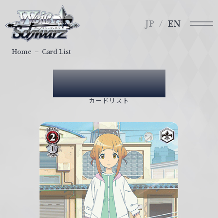
メ
ヴ
ニ
ァ
JP
EN
ュ
イ
ー
ス
Home
Card List
シ
ュ
Card List
ヴ
ァ
カードリスト
ル
ツ
｜
W
e
i
ß
S
c
h