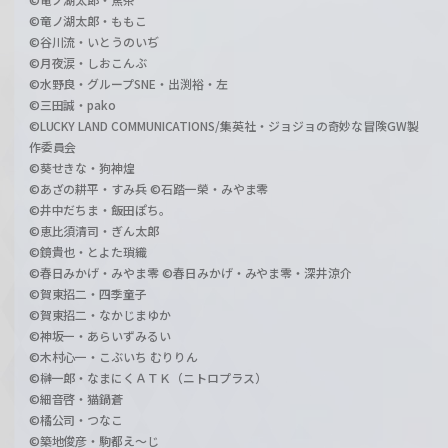
©竜ノ湖太郎・ももこ
©谷川流・いとうのいぢ
©月夜涙・しおこんぶ
©水野良・グループSNE・出渕裕・左
©三田誠・pako
©LUCKY LAND COMMUNICATIONS/集英社・ジョジョの奇妙な冒険GW製
作委員会
©葵せきな・狗神煌
©あざの耕平・すみ兵 ©石踏一榮・みやま零
©井中だちま・飯田ぽち。
©恵比須清司・ぎん太郎
©鏡貴也・とよた瑣織
©春日みかげ・みやま零 ©春日みかげ・みやま零・深井涼介
©賀東招二・四季童子
©賀東招二・なかじまゆか
©神坂一・あらいずみるい
©木村心一・こぶいち むりりん
©榊一郎・なまにくＡＴＫ（ニトロプラス）
©細音啓・猫鍋蒼
©橘公司・つなこ
©築地俊彦・駒都え～じ