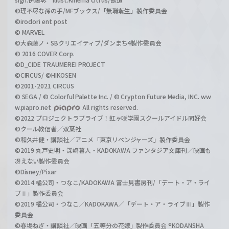
©理不尽な孫の手/MFブックス/「無職転生」製作委員会
©irodori ent post
© MARVEL
©大森藤ノ・SBクリエイティブ/ダンまち4製作委員会
© 2016 COVER Corp.
©D_CIDE TRAUMEREI PROJECT
©CIRCUS/ ©HIKOSEN
©2001-2021 CIRCUS
© SEGA / © Colorful Palette Inc. / © Crypton Future Media, INC. ww
w.piapro.net
All rights reserved.
©2022 プロジェクトラブライブ！虹ヶ咲学園スクールアイドル同好会
©クール教信者／双葉社
©和久井健・講談社／アニメ「東京リベンジャーズ」製作委員会
©2019 丸戸史明・深崎暮人・KADOKAWA ファンタジア文庫刊／映画も
冴えない製作委員会
©Disney/Pixar
©2014 橘公司・つなこ/KADOKAWA 富士見書房刊/「デート・ア・ライ
ブⅡ」製作委員会
©2019 橘公司・つなこ／KADOKAWA／「デート・ア・ライブⅢ」製作
委員会
©春場ねぎ・講談社／映画「五等分の花嫁」製作委員会 ®KODANSHA