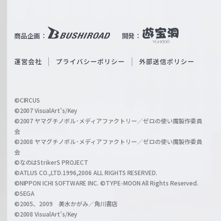
W
T
e
u
i
b
商品企画：
開発：
ß
e
S
O
運営会社
プライバシーポリシー
外部送信ポリシー
c
f
h
f
w
i
a
©CIRCUS
c
©2007 VisualArt's/Key
r
i
©2007 ヤマグチノボル･メディアファクトリー／ゼロの使い魔製作委員
z
会
a
©2008 ヤマグチノボル･メディアファクトリー／ゼロの使い魔製作委員
l
会
C
©なのはStrikerS PROJECT
h
©ATLUS CO.,LTD.1996,2006 ALL RIGHTS RESERVED.
a
©NIPPON ICHI SOFTWARE INC. ©TYPE-MOON All Rights Reserved.
n
©SEGA
©2005、2009 美水かがみ／角川書店
n
©2008 VisualArt's/Key
e