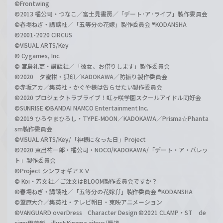
©Frontwing
©2013 橘公司・つなこ／富士見書房／「デート･ア･ライブ」製作委員会
©春場ねぎ・講談社／「五等分の花嫁」製作委員会 ®KODANSHA
©2001-2020 CIRCUS
©VISUAL ARTS/Key
© Cygames, Inc.
© 宮島礼吏・講談社／「彼女、お借りします」製作委員会
©2020 夕蜜柑・狐印／KADOKAWA／防振り製作委員会
©赤坂アカ／集英社・かぐや様は告らせたい製作委員会
©2020 プロジェクトラブライブ！虹ヶ咲学園スクールアイドル同好会
©SUNRISE ©BANDAI NAMCO Entertainment Inc.
©2019 ひろやまひろし・TYPE-MOON／KADOKAWA／Prisma☆Phanta
sm製作委員会
©VISUAL ARTS/Key/「神様になった日」Project
©2020 東出祐一郎・橘公司・NOCO/KADOKAWA/「デート・ア・バレッ
ト」製作委員会
©Project シンフォギアＸＶ
© Koi・芳文社／ご注文はBLOOM製作委員会ですか？
©春場ねぎ・講談社／「五等分の花嫁∬」製作委員会 ®KODANSHA
©葦原大介／集英社・テレビ朝日・東映アニメーション
©VANGUARD overDress Character Design ©2021 CLAMP・ST de
sign:伊藤彰 illust:Kinema citrus/獣道