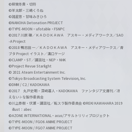
©柳実冬貴・切符
©羊太郎・三嶋くろね
©諸星悠・甘味みきひろ
©NANOHA Detonation PROJECT
©TYPE-MOON・ufotable・FSNPC
©2017 川原 礫／ＫＡＤＯＫＡＷＡ アスキー・メディアワークス／SAO
-A Project
©2018 鴨志田 一／ＫＡＤＯＫＡＷＡ アスキー・メディアワークス／青
ブタ Project イラスト／溝口ケージ
©CLAMP・ST／講談社・NEP・NHK
©Project Revue Starlight
© 2021 Ateam Entertainment Inc.
©Tokyo Broadcasting System Television, Inc.
©DMM / C2 / KADOKAWA
©2017 丸戸史明・深崎暮人・KADOKAWA ファンタジア文庫刊／冴
えない♭な製作委員会
©川上泰樹・伏瀬・講談社／転スラ製作委員会 ©REKI KAWAHARA 2019
illust：abec
©AZONE INTERNATIONAL・acus/アサルトリリィプロジェクト
©TYPE-MOON / FGO6 ANIME PROJECT
©TYPE-MOON / FGO7 ANIME PROJECT