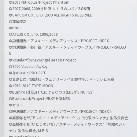
©2009 Nitroplus/Project Phantom
l
©2007,2008,2009谷川流･いとうのいぢ／
SOS団
©CAPCOM CO., LTD. 2009 ALL RIGHTS RESERVED.
©窪岡俊之
©BNGI
©ATLUS CO.,LTD. 1996,2008
©鎌池和馬／アスキー・メディアワークス／PROJECT-INDEX
©鎌池和馬／冬川基／アスキー・メディアワークス／PROJECT-RAILGU
N
©VisualArt's/Key/Angel Beats! Project
©2010 Visualart's/Key
©なのはA's PROJECT
©真島ヒロ／講談社・フェアリーテイル製作ギルド・テレビ東京
©1999-2010 TYPE-MOON
©Bushiroad illust:たにはらなつき(EDEN'S NOTES)
©Bushiroad/Project MILKY HOLMES
©カラー
©鎌池和馬／アスキー・メディアワークス／PROJECT-INDEX II
©高橋弥七郎/アスキー・メディアワークス/『灼眼のシャナ』製作委員会
©高橋弥七郎/いとうのいぢ/アスキー・メディアワークス/『灼眼のシャ
ナII』製作委員会/ＭＢＳ
©VisualArt's/Key