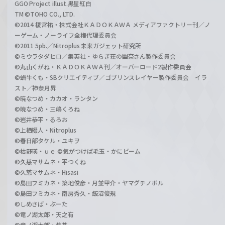
GGO Project illust.黒星紅白
TM ©TOHO CO., LTD.
©2014 榎宮祐・株式会社ＫＡＤＯＫＡＷＡ メディアファクトリー刊／ノ
ーゲーム・ノーライフ全権代理委員会
©2011 5pb.／Nitroplus 未来ガジェット研究所
©ミウラタダヒロ／集英社・ゆらぎ荘の幽奈さん製作委員会
©丸山くがね・ＫＡＤＯＫＡＷＡ刊／オーバーロード2製作委員会
©蝸牛くも・SBクリエイティブ／ゴブリンスレイヤー製作委員会 イラ
スト／神奈月昇
©暁なつめ・カカオ・ランタン
©暁なつめ・三嶋くろね
©岩井恭平・るろお
©上栖綴人・Nitroplus
©春日部タケル・ユキヲ
©枯野瑛・ｕｅ ©気がつけば毛玉・かにビーム
©久慈マサムネ・平つくね
©久慈マサムネ・Hisasi
©島田フミカネ・築地俊彦・月並甲介・ヤマグチノボル
©島田フミカネ・南房秀久・飯沼俊規
©しめさば・ぶーた
©竜ノ湖太郎・天之有
©竜ノ湖太郎・焦茶