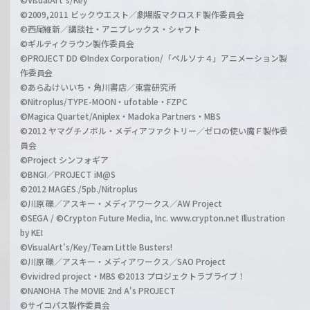
©2009,2011 ビックウエスト／劇場版マクロスＦ製作委員会
©西尾維新／講談社・アニプレックス・シャフト
©ギルティクラウン製作委員会
©PROJECT DD ©Index Corporation/「ペルソナ４」アニメーション製
作委員会
©あらゐけいいち・角川書店／東雲研究所
©Nitroplus/TYPE-MOON・ufotable・FZPC
©Magica Quartet/Aniplex・Madoka Partners・MBS
©2012 ヤマグチノボル・メディアファクトリー／ゼロの使い魔Ｆ製作委
員会
©Project シンフォギア
©BNGI／PROJECT iM@S
©2012 MAGES./5pb./Nitroplus
©川原 礫／アスキー・メディアワークス／AW Project
©SEGA / ©Crypton Future Media, Inc. www.crypton.net Illustration
by KEI
©VisualArt's/Key/Team Little Busters!
©川原 礫／アスキー・メディアワークス／SAO Project
©vividred project・MBS ©2013 プロジェクトラブライブ！
©NANOHA The MOVIE 2nd A's PROJECT
©サイコパス製作委員会