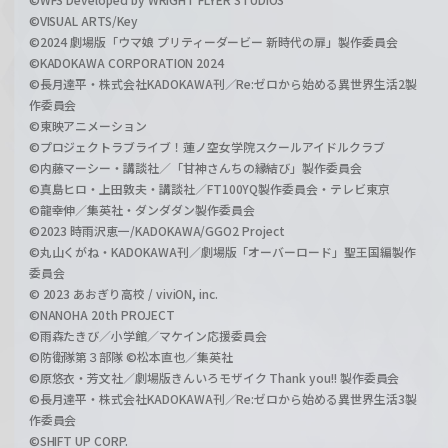
©VISUAL ARTS/Key
©2024 劇場版「ウマ娘 プリティーダービー 新時代の扉」製作委員会
©KADOKAWA CORPORATION 2024
©長月達平・株式会社KADOKAWA刊／Re:ゼロから始める異世界生活2製
作委員会
©東映アニメーション
©プロジェクトラブライブ！蓮ノ空女学院スクールアイドルクラブ
©内藤マーシー・講談社／「甘神さんちの縁結び」製作委員会
©真島ヒロ・上田敦夫・講談社／FT100YQ製作委員会・テレビ東京
©龍幸伸／集英社・ダンダダン製作委員会
©2023 時雨沢恵一/KADOKAWA/GGO2 Project
©丸山くがね・KADOKAWA刊／劇場版「オーバーロード」聖王国編製作
委員会
© 2023 あおぎり高校 / viviON, inc.
©NANOHA 20th PROJECT
©雨森たきび／小学館／マケイン応援委員会
©防衛隊第３部隊 ©松本直也／集英社
©原悠衣・芳文社／劇場版きんいろモザイク Thank you!! 製作委員会
©長月達平・株式会社KADOKAWA刊／Re:ゼロから始める異世界生活3製
作委員会
©SHIFT UP CORP.