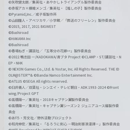
©矢吹健太朗／集英社・あやかしトライアングル製作委員会
©赤坂アカ×横槍メンゴ／集英社・【推しの子】製作委員会
©Pyramid,Inc.／成子坂製作所
©山田鐘人・アベツカサ／小学館／「葬送のフリーレン」製作委員会
©2015, 2017, 2021 BIGWEST
©Bushiroad
©HAKAMA Inc
©Bushiroad
©春場ねぎ・講談社／「五等分の花嫁∽」製作委員会
©2022 鴨志田 一/KADOKAWA/青ブタ Project ©CLAMP・ST/講談社・N
EP・NHK
© NEXON Games Co., Ltd. & Yostar, Inc. All Rights Reserved. THE ID
OLM@STER™& ©Bandai Namco Entertainment Inc.
©ATLUS ©SEGA All rights reserved.
©臼井儀人／双葉社・シンエイ・テレビ朝日・ADK 1993-2024 ©Front
wing/Project GPT
©高橋陽一／集英社・2018キャプテン翼製作委員会
©高橋陽一／集英社・キャプテン翼シーズン２ ジュニアユース編製作委
員会
©あfろ・芳文社／野外活動プロジェクト
©和月伸宏／集英社・「るろうに剣心 －明治剣客浪漫譚－」製作委員会
©WFS Developed by WRIGHT FLYER STUDIOS