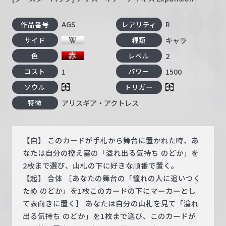
AGS
R
作品番号
レアリティ
キャラ
サイド
種類
2
色
レベル
1
1500
コスト
パワー
ソウル
トリガー
アリスギア・アクトレス
特徴
【自】 このカードが手札から舞台に置かれた時、あ
なたは自分の控え室の「溢れ出る気持ち のどか」を
2枚まで選び、山札の下に好きな順番で置く。
【起】 合体 ［あなたの舞台の「憧れの人に追いつく
ため のどか」を1枚このカードの下にマーカーとし
て表向きに置く］ あなたは自分の山札を見て「溢れ
出る気持ち のどか」を1枚まで選び、このカードが