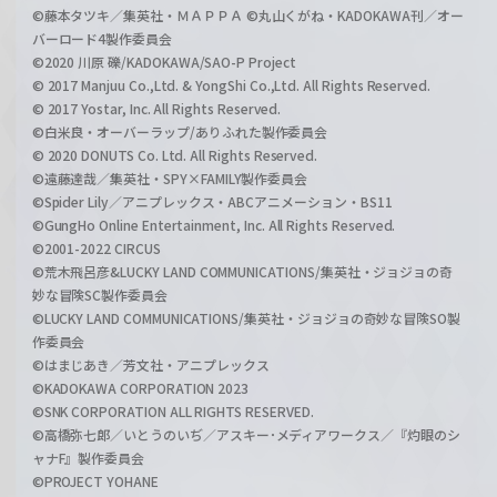
©藤本タツキ／集英社・ＭＡＰＰＡ ©丸山くがね・KADOKAWA刊／オー
バーロード4製作委員会
©2020 川原 礫/KADOKAWA/SAO-P Project
© 2017 Manjuu Co.,Ltd. & YongShi Co.,Ltd. All Rights Reserved.
© 2017 Yostar, Inc. All Rights Reserved.
©白米良・オーバーラップ/ありふれた製作委員会
© 2020 DONUTS Co. Ltd. All Rights Reserved.
©遠藤達哉／集英社・SPY×FAMILY製作委員会
©Spider Lily／アニプレックス・ABCアニメーション・BS11
©GungHo Online Entertainment, Inc. All Rights Reserved.
©2001-2022 CIRCUS
©荒木飛呂彦&LUCKY LAND COMMUNICATIONS/集英社・ジョジョの奇
妙な冒険SC製作委員会
©LUCKY LAND COMMUNICATIONS/集英社・ジョジョの奇妙な冒険SO製
作委員会
©はまじあき／芳文社・アニプレックス
©KADOKAWA CORPORATION 2023
©SNK CORPORATION ALL RIGHTS RESERVED.
©高橋弥七郎／いとうのいぢ／アスキー･メディアワークス／『灼眼のシ
ャナF』製作委員会
©PROJECT YOHANE