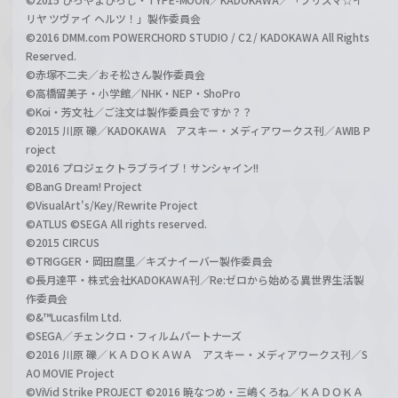
リヤ ツヴァイ ヘルツ！」製作委員会
©2016 DMM.com POWERCHORD STUDIO / C2 / KADOKAWA All Rights
Reserved.
©赤塚不二夫／おそ松さん製作委員会
©高橋留美子・小学館／NHK・NEP・ShoPro
©Koi・芳文社／ご注文は製作委員会ですか？？
©2015 川原 礫／KADOKAWA アスキー・メディアワークス刊／AWIB P
roject
©2016 プロジェクトラブライブ！サンシャイン!!
©BanG Dream! Project
©VisualArt's/Key/Rewrite Project
©ATLUS ©SEGA All rights reserved.
©2015 CIRCUS
©TRIGGER・岡田麿里／キズナイーバー製作委員会
©長月達平・株式会社KADOKAWA刊／Re:ゼロから始める異世界生活製
作委員会
©&™Lucasfilm Ltd.
©SEGA／チェンクロ・フィルムパートナーズ
©2016 川原 礫／ＫＡＤＯＫＡＷＡ アスキー・メディアワークス刊／S
AO MOVIE Project
©ViVid Strike PROJECT ©2016 暁なつめ・三嶋くろね／ＫＡＤＯＫＡ