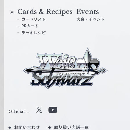
Cards & Recipes
Events
カードリスト
大会・イベント
PRカード
デッキレシピ
ヴ
ァ
イ
ス
シ
ュ
ヴ
ァ
ル
Official
X
Y
ツ
o
｜
お問い合わせ
取り扱い店舗一覧
u