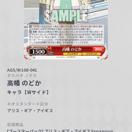
w
a
r
z
AGS/W108-041
タカハタ ノドカ
高幡 のどか
キャラ【Wサイド】
ネオスタンダード区分
アリス・ギア・アイギス
収録商品
[ブースターパック] アリス・ギア・アイギス Expansion