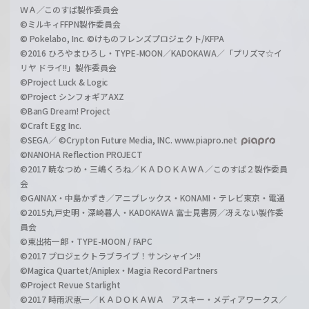
ＷＡ／このすば製作委員会
©ミルキィFFPN製作委員会
© Pokelabo, Inc. ©けものフレンズプロジェクト/KFPA
©2016 ひろやまひろし・TYPE-MOON／KADOKAWA／「プリズマ☆イ
リヤ ドライ!!」製作委員会
©Project Luck & Logic
©Project シンフォギアAXZ
©BanG Dream! Project
©Craft Egg Inc.
©SEGA／ ©Crypton Future Media, INC. www.piapro.net
©NANOHA Reflection PROJECT
©2017 暁なつめ・三嶋くろね／ＫＡＤＯＫＡＷＡ／このすば２製作委員
会
©GAINAX・中島かずき／アニプレックス・KONAMI・テレビ東京・電通
©2015丸戸史明・深崎暮人・KADOKAWA 富士見書房／冴えない製作委
員会
©東出祐一郎・TYPE-MOON / FAPC
©2017 プロジェクトラブライブ！サンシャイン!!
©Magica Quartet/Aniplex・Magia Record Partners
©Project Revue Starlight
©2017 時雨沢恵一／ＫＡＤＯＫＡＷＡ アスキー・メディアワークス／