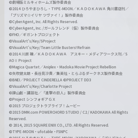
©劇場版ミルキィホームズ製作委員会
©2014 ひろやまひろし・TYPE-MOON／ＫＡＤＯＫＡＷＡ 角川書店刊／
「プリズマ☆イリヤ ツヴァイ！」製作委員会
©CyberAgent, Inc. All Rights Reserved.
©CyberAgent, Inc. /ガールフレンド（仮）製作委員会
©FHO／ギガントプロジェクト
©VisualArt's/Key/SProject
©VisualArt's/Key/Team Little Busters! Refrain
©2014 川原 礫／ＫＡＤＯＫＡＷＡ アスキー・メディアワークス刊／S
AOⅡ Project
©Magica Quartet／Aniplex・Madoka Movie Project Rebellion
©矢吹健太朗・長谷見沙貴／集英社・とらぶるダークネス製作委員会
©BNEI／PROJECT CINDERELLA ©PROJECT DD3
©VisualArt's/Key/Charlotte Project
©諫山創・講談社／「進撃の巨人」製作委員会
©Project シンフォギアＧＸ
©2015 プロジェクトラブライブ！ムービー
©2015 DMM.com POWERCHORD STUDIO / C2 / KADOKAWA All Rights
Reserved.
© 2014, 2015 SQUARE ENIX CO., LTD. All Rights Reserved.
©TYPE-MOON・ufotable・FSNPC
©2015 ひろやまひろし・TYPE-MOON／KADOKAWA／「プリズマ☆イ