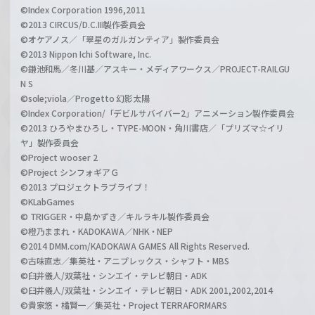
©Index Corporation 1996,2011
©2013 CIRCUS/D.C.III製作委員会
©オケアノス／「翠星のガルガンティア」製作委員会
©2013 Nippon Ichi Software, Inc.
©鎌池和馬／冬川基／アスキー・メディアワークス／PROJECT-RAILGU
N S
©sole;viola／Progetto 幻影太陽
©Index Corporation/「デビルサバイバー2」アニメーション製作委員会
©2013 ひろやまひろし・TYPE-MOON・角川書店／「プリズマ☆イリ
ヤ」製作委員会
©Project wooser 2
©Project シンフォギアＧ
©2013 プロジェクトラブライブ！
©KLabGames
© TRIGGER・中島かずき／キルラキル製作委員会
©橙乃ままれ・KADOKAWA／NHK・NEP
©2014 DMM.com/KADOKAWA GAMES All Rights Reserved.
©古味直志／集英社・アニプレックス・シャフト・MBS
©臼井儀人/双葉社・シンエイ・テレビ朝日・ADK
©臼井儀人/双葉社・シンエイ・テレビ朝日・ADK 2001,2002,2014
©貴家悠・橘賢一／集英社・Project TERRAFORMARS